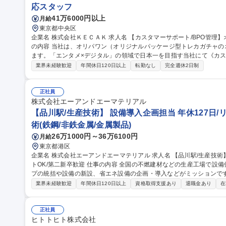
応スタッフ
41万6000円以上
月給
東京都中央区
企業名 株式会社ＫＥＣＡＫ 求人名 【カスタマーサポート/BPO管理】オンライントレカ/エンタメ/急成長中★ 仕事
の内容 当社は、オリパワン（オリジナルパッケージ型トレカガチャ
ます。「エンタメ×デジタル」の領域で日本一を目指す当社にて《カス
社内CSチームの一員としてBPO（外部委託先）の管理・育成をご担
業界未経験歓迎
年間休日120日以上
転勤なし
完全週休2日制
ス品質向上を担います。 【具体的には】■BPO先との定期連携・情報
新 ■対応品質モニタリング・SLA/KPI管理 ■トレーニング実施・フ
の仕組み化に挑戦でき、ユーザーの熱量を直に感じながら体験価値向上に貢献できます。
正社員
サポート/BPO管理】オンライントレカ/エンタメ/急成長中★
株式会社エーアンドエーマテリアル
【品川駅/生産技術】 設備導入企画担当 年休127日/
術(鉄鋼/非鉄金属/金属製品)
26万1000円～36万6100円
月給
東京都港区
企業名 株式会社エーアンドエーマテリアル 求人名 【品川駅/生産技術】◆設備導入企画担当◆年休127日/リモー
トOK/第二新卒歓迎 仕事の内容 全国の不燃建材などの生産工場で設備保全・生産管理等を行っている生産グルー
プの統括や設備の新設、省エネ設備の企画・導入などがミッションです。 
的には】工事や設備リニューアルの審査・稟議対応／新しい省エネ・
業界未経験歓迎
年間休日120日以上
資格取得支援あり
退職金あり
在
の全国展開業務 【入社後】まずは工場の状況把握、設備確認、G会社の担当者との連携をしやすくするために先
輩に同行し、全国の工場を訪問します。 ＜業務の変更範囲：当社の定める業務＞ 募集職種 【品
◆設備導入企画担当◆年休127日/リモートOK/第二新卒歓迎
正社員
ヒトトヒト株式会社