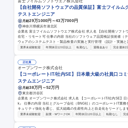
富士フイルムソフトウエア株式会社
【自社開発ソフトウェアの品質保証】富士フイルムグル
テストエンジニア
29万1000円～43万7000円
月給
神奈川県横浜市港北区
企業名 富士フイルムソフトウエア株式会社 求人名 【自社開発ソフトウェアの品質保証】富士フイルムグループ/
在宅・リモート可 仕事の内容 当社のソフトウェア品質検証技術者（テストエンジニア）として、当社開発ソフト
ウェアのシステムテスト・製品検査の実施と実行管理 （設計・実施と
す。 【業務詳細】品質・効率（ex. テスト自動化）の向上や、今後のCloud/AI/IoT/DevOps時代のテスト・品質保
業界未経験歓迎
年間休日120日以上
転勤なし
退職金あり
完全週休2
証に向けて、最新の技術を取り入れることに積極的にチャレンジする人を期待します。 
体の品質保証を担っているのに対し、弊社ではソフトウェア部分の品質保証
【自社開発ソフトウェアの品質保証】富士フイルムグループ/在宅・リ
正社員
オープンワーク株式会社
【コーポレートIT/社内SE】日本最大級の社員口コミサ
ステムエンジニア
38万円～52万円
月給
東京都渋谷区
企業名 オープンワーク株式会社 求人名 【コーポレートIT/社内SE】日本最大級の社員口コミサービス『OpenWor
k』 仕事の内容 当社とグループ会社（BNG社）のコーポレートIT業務を各5割担当いただきます。SaaS運用やセ
キュリティ強化を通じ、拡大組織の生産性向上と自走化をリードします。 ■自社IT業務（約5割）：SaaSの
運用改善、OA機器管理、ISMS運用等のセキュリティ強化、社内ヘルプデ
業界未経験歓迎
副業・WワークOK
年間休日120日以上
転勤なし
完
日）：Google Workspace/Slack等のSaaS管理、Salesforce
構築・規程整備。 ★出向ではなく親会社のサポートを受けつつ、自身