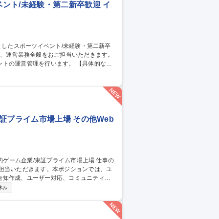
ント/未経験・第二新卒歓迎 イ
管理を行います。 【具体的な業
ト） ・アルバイトの手配、現場での指示だ
の良い先輩と一緒に仕事をしますので、未経
中心としたスポーツイベント/未経験・第二新卒歓迎
証プライム市場上場 その他Web
ご担当いただきます。本ポジションでは、ユ
告知作成、ユーザー対応、コミュニティ運
休み
との継続的な関係構築およびサービス品質