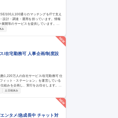
や展開等のサービスを提供しています。
社内用IaaS/SaaS/Idpの設計/構築/運
休み
増床に伴うIT設備の設計、構築、運用保守
ークあふれる“会社”を創る」ために「いつ
す 募集職種 ■システムア
ス/在宅勤務可 人事企画/制度設
ネフィット・ステーション」を運営している
・仕組みを企画し、実行をお任せします。
画・人員管理の高度化、モニタリング■人事
制
土日祝休み
則等の各人事労務規程の改定、運用管理■人
・リスク対応※ご経験が少ない場合は育成し
お任せ。 募集職種 【人事制
エンタメ/急成長中 チャット対