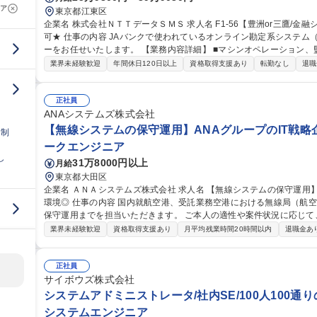
ア
東京都江東区
企業名 株式会社ＮＴＴデータＳＭＳ 求人名 F1-56【豊洲or三鷹/金融システムの運用管理】★26歳以下限定未経験
可★ 仕事の内容 JAバンクで使われているオンライン勘定系システム（金融勘定システム）の運用管理オペレータ
ーをお任せいたします。 【業務内容詳細】 ■マシンオペレーション、監視、インシデント対応 ■システム開発に伴
う運用受け入れ推進 ■改善活動、各種報告書作成 【業務の魅力】 IT
業界未経験歓迎
年間休日120日以上
資格取得支援あり
転勤なし
退職
を担当することができます。 募集職種 F1-56【豊洲
正社員
ANAシステムズ株式会社
【無線システムの保守運用】ANAグループのIT戦略
日制
ークエンジニア
し
31万8000円以上
月給
東京都大田区
企業名 ＡＮＡシステムズ株式会社 求人名 【無線システムの保守運用】ANAグループのIT戦略企業◎裁量権のある
環境◎ 仕事の内容 国内就航空港、受託業務空港における無線局（航空局・基地局等）の設置展開から定期点検、
保守運用までを担当いただきます。 ご本人の適性や案件状況に応じて、以
設備展開業務に関する計画の立案、調整、営業取引全般 ■無線設備の
業界未経験歓迎
資格取得支援あり
月平均残業時間20時間以内
退職金あ
監査業務、保守・運用業務 ■MCA無線機の保守運用業務 ■電波法に
折衝業務 ※建物に改変を加える業務はございません。 ※5～10日/
海道～沖縄まで） 募集職種 【無線システムの保守運用】ANA
正社員
サイボウズ株式会社
システムアドミニストレータ/社内SE/100人100通
システムエンジニア