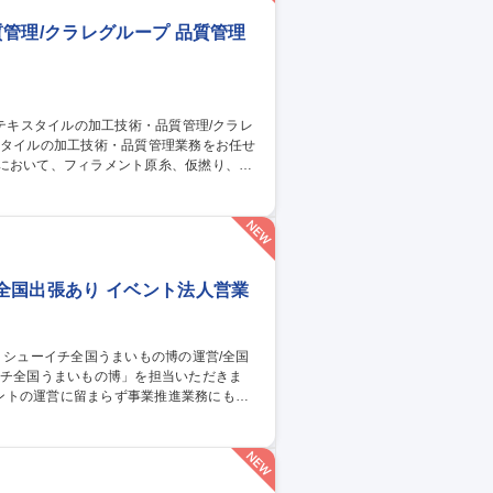
管理/クラレグループ 品質管理
従事。 ■出張：主に国内 3回前後/月。海
トムス等。スポーツ系の生地の生産がメイ
管理/クラレグループ
全国出張あり イベント法人営業
ントの運営に留まらず事業推進業務にも携
ト実施の機会を獲得するための業務 3.イベ
集職種 【百貨店催事】