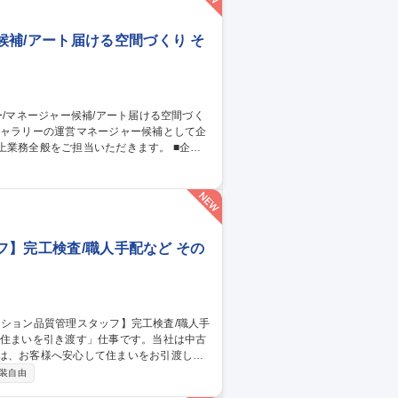
大級の社員口コミサービス『OpenWork』
補/アート届ける空間づくり そ
務全般をご担当いただきます。 ■企画
構築、予算管理 ■チームマネジメント：約
■施設運営改善：動線改善や働きやすい環境
へ導きます。 募集職種 【施設
づくり
ッフ】完工検査/職人手配など その
のは、お客様へ安心して住まいをお引渡しす
装自由
の品質チェック■是正箇所の確認・写真撮影