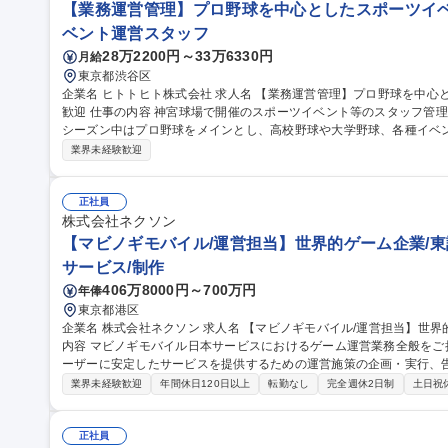
【業務運営管理】プロ野球を中心としたスポーツイベ
ベント運営スタッフ
28万2200円～33万6330円
月給
東京都渋谷区
企業名 ヒトトヒト株式会社 求人名 【業務運営管理】プロ野球を中心としたスポーツイベント/未経験・第二新卒
歓迎 仕事の内容 神宮球場で開催のスポーツイベント等のスタッフ管理、運営業務全般をおご担当いただきます。
シーズン中はプロ野球をメインとし、高校野球や大学野球、各種イベントの運営
務】 ・各担当エリアのマネジメント（スタッフ・整備・物販・イベン
業界未経験歓迎
し ・アルバイトスタッフでの対応が難しい案件の2次対応 ★面倒見
験の方も安心です！ 募集職種 【業務運営管理】プロ野球を
正社員
株式会社ネクソン
【マビノギモバイル/運営担当】世界的ゲーム企業/東
サービス/制作
406万8000円～700万円
年俸
東京都港区
企業名 株式会社ネクソン 求人名 【マビノギモバイル/運営担当】世界的ゲーム企業/東証プライム市場上場 仕事の
内容 マビノギモバイル日本サービスにおけるゲーム運営業務全般を
ーザーに安定したサービスを提供するための運営施策の企画・実行、
営 など、Liveサービス運営に関わる幅広い業務をご担当いただきます。 また、ゲーム内イベントと連動したSNS
業界未経験歓迎
年間休日120日以上
転勤なし
完全週休2日制
土日祝
施策やユーザーコミュニケーションの企画・運営を通じて、ユーザー
向上を推進していただきます。 募集職種 【マビノギモバイル/運営担当】世界的ゲーム企業/東証プライム市場上
場
正社員