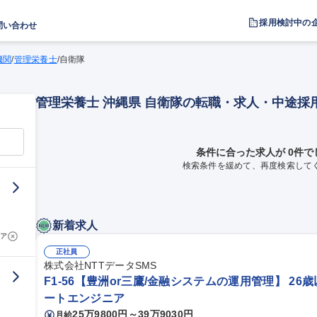
採用検討中の
問い合わせ
機関
/
管理栄養士
/
自衛隊
管理栄養士 沖縄県 自衛隊の転職・求人・中途採
条件に合った求人が 0件で
検索条件を緩めて、再度検索して
新着求人
ア
正社員
株式会社NTTデータSMS
F1-56【豊洲or三鷹/金融システムの運用管理】 26
ートエンジニア
25万9800円～39万9030円
月給