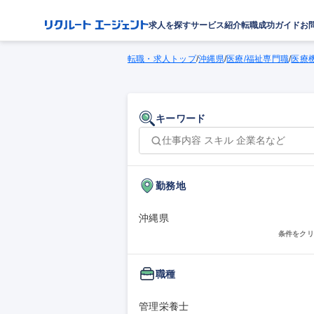
求人を探す
サービス紹介
転職成功ガイド
お
転職・求人トップ
/
沖縄県
/
医療/福祉専門職
/
医療
キーワード
勤務地
沖縄県
条件をクリ
職種
管理栄養士