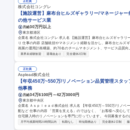
ポジションです。 募集職種 【コーポレートIT/社内SE】日本最
正社員
株式会社コングレ
【施設運営】麻布台ヒルズギャラリー/マネージャー候
の他サービス業
30万円以上
月給
東京都港区
企業名 株式会社コングレ 求人名 【施設運営】麻布台ヒルズギャラリー/マネージャー候補/アート届ける空間づく
り 仕事の内容 店舗統括やマネジメント経験を活かし、麻布台ヒルズギャラリーの運営マネージャー候補として企
画展の運用計画構築、約70名のチームマネジメント、サービス品質向上業
展運営：クライアント・協力会社との折衝、運営計画・オペレーション
業界未経験歓迎
退職金あり
完全週休2日制
70名のスタッフ採用・育成、研修計画、シフト作成、現場フォロー 
づくり、接客品質向上 ※他の統括2名と協力しながら、一つひとつの企画展を成功
運営】麻布台ヒルズギャラリー/マネージャー候補/アート届ける空間
正社員
Asplead株式会社
【年収450万~550万/リノベーション品質管理スタ
他事務
34万6100円～42万3000円
月給
東京都中央区
企業名 Ａｓｐｌｅａｄ株式会社 求人名 【年収450万～550万/リノベーション品質管理スタッフ】完工検査/職人手
配など 仕事の内容 「営業を支える」のではなく、「お客様へ安心して住まいを引き渡す」仕事です。当社は中古
住宅購入時のリノベーションを専門に行っています。 今回募集する
るために 欠かせない品質管理・現場サポートスタッフです。工事がスムーズに進むよう現場を支え、施工品質を
月平均残業時間20時間以内
転勤なし
時短勤務あり
完全週休2日制
服
最後まで守る重要なポジションです。 【具体的には】■完成した工事