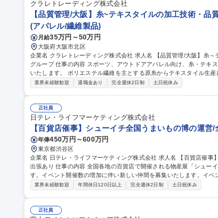
クラレトレーディング株式会社
【品質管理/大阪】糸~テキスタイルの加工技術・品質
(アパレル/繊維製品)
35万円～50万円
月給
大阪府大阪市北区
企業名 クラレトレーディング株式会社 求人名 【品質管理/大阪】糸～テキスタイルの加工技術・品質管理/クラレ
グループ 仕事の内容 スポーツ、アウトドアアパレル向け、糸・テキスタイルの加工技術・品質管理業務をお任せ
いたします。 ポリエステル繊維を主とする原糸からテキスタイル生産において、フィラメント原糸、仮撚り、紡
績、織、編、染などの協力外注工場と連携し、加工技術対応や品質管理に
業界未経験歓迎
退職金あり
完全週休2日制
土日祝休み
外も可能性はあり。 ■アイテム：Tシャツ、インナーやアウター、ボ
ン。 募集職種 【品質管理/大阪】糸～テキスタイルの加工技術・品質
正社員
日テレ・ライフマーケティング株式会社
【百貨店催事】シューイチ全国うまいもの博の運営/
450万円～600万円
年俸
東京都渋谷区
企業名 日テレ・ライフマーケティング株式会社 求人名 【百貨店催事】シューイチ全国うまいもの博の運営/全国
出張あり 仕事の内容 全国各地の百貨店で開催される物産展「シューイチ全国うまいもの博」を担当いただきま
す。イベント開催数の増加に伴い新しい仲間を募集いたします。イベ
わっていただきます ■「シューイチ全国うまいもの博」の運営 ※メイン業務 1.イベントへの出店社誘致および管
業界未経験歓迎
年間休日120日以上
完全週休2日制
土日祝休み
理業務 2.イベントスペースの運営会社等に対する実務交渉及びイベン
ント実施場所での運営サポート業務 ※宿泊を伴う国内出張があります。 ■出店運営事務 募
シューイチ全国うまいもの博の運営/全国出張あり
正社員