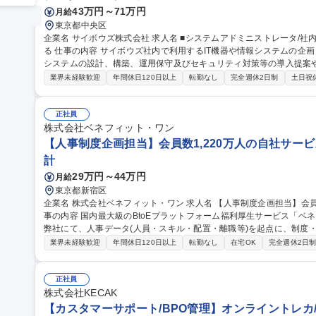
43万円～71万円
月給
東京都中央区
企業名 サイボウズ株式会社 求人名 ■システムアドミニストレータ/社内SE/100人100通りのマッチングをITで支え
る 仕事の内容 サイボウズ社内で利用するIT機器や情報システムの企画・設計・調達・運用を担っています。情報
システムの設計、構築、運用保守及びセキュリティ対策等の導入提案
【業務内容】■サイボウズの働き方を支えるITシステムの設計/構築/運用保守■
業界未経験歓迎
年間休日120日以上
転勤なし
完全週休2日制
土日祝
用保守■社内用オンプレミスサーバーの設計・運用保守■拠点の構築・
※当社の企業理念を実現するための社内環境づくり、つまり「チームワ
でも、どこでも、誰とでも、最高の仕事ができるITを提供する」をミッションとしていま
正社員
ドミニストレータ/社内SE/100人100通りのマッチングをITで支える
株式会社ベネフィット・ワン
【人事制度企画担当】会員数1,220万人の自社サービ
計
29万円～44万円
月給
東京都新宿区
企業名 株式会社ベネフィット・ワン 求人名 【人事制度企画担当】会員数1,220万人の自社サービス/在宅勤務可 仕
事の内容 国内最大級のBtoEプラットフォーム福利厚生サービス「ベ
弊社にて、人事データ(人員・スキル・配置・離職等)を起点に、制度
【詳細】■人事制度(等級・評価・報酬等)の企画・改定・運用■要員計
業界未経験歓迎
年間休日120日以上
転勤なし
在宅OK
完全週休2日
データの集約・可視化を起点としたデータドリブンHRの推進■就業規
事発令・データ管理■人事システム運用改善■雇用契約管理■労務相談
ていきますのでご安心ください※経験に応じ給与や勤怠、福利厚生制度の運用実務も
正社員
度企画担当】会員数1,220万人の自社サービス/在宅勤務可
株式会社KECAK
【カスタマーサポート/BPO管理】オンライントレカ/