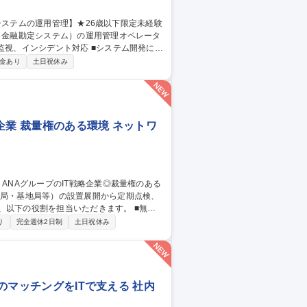
ILに基づいた大規模金融システムの運用業務
金あり
土日祝休み
or三鷹/金融システムの運用管理】★26歳以下限定未経験可★
企業 裁量権のある環境 ネットワ
下の役割を担当いただきます。 ■無線
設置・移設・撤去作業、登録点検業務・運用
り
完全週休2日制
土日祝休み
基づく官公庁（総務省など）への無線局申請・
月、国内各地への出張が発生いたします。（北
グループのIT戦略企業◎裁量権のある環境◎
りのマッチングをITで支える 社内