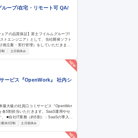
ープ/在宅・リモート可 QA/
計画立案・実行管理）をしていただきま
日制
土日祝休み
※富士フイルムが製品全
の責任を担っています。 募集職種
モート可
ービス『OpenWork』 社内シ
導入・
スク。 ■BNG社IT支援（約5割・週2～3
全週休2日制
土日祝休み
/CMS運用、IT資産管理、ISMS認証取得に向けた体制
の裁量でIT環境を設計・自走化へ導く新設