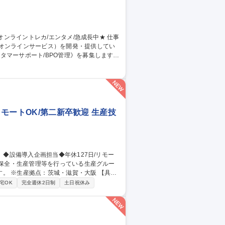
のオンラインサービス）を開発・提供してい
タマーサポート/BPO管理》を募集します！
当。品質管理や教育、社内連携を通じサービ
同期 ■業務マニュアル・対応フロー共有・更
ィードバック 【仕事の魅力】急成長組織でCS
 募集職種 【カスタマー
リモートOK/第二新卒歓迎 生産技
※生産拠点：茨城・滋賀・大阪 【具体
省人設備などの検討・紹介・導入／新設備
宅OK
完全週休2日制
土日祝休み
川駅/生産技術】