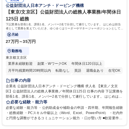
務人事】経験者歓迎！/阪急阪神HDグループ/年休124日
囲のメンバーと協調しつつ主体性を持って能動的に業務を推進できる方 学
公益財団法人日本アンチ・ドーピング機構
歴・資格 学歴：大学院 大学 高専 短大 専修学校 高校 語学力： 資格：
【東京/文京区】公益財団法人の総務人事業務/年間休日
125日 総務
下記業務を部長1名、課長1名、メンバー2名で分担して遂行しています。 はじめは担当
者として業務を覚えていただき、ゆくゆくはリーダーやマネージャーポジションとして活
躍いただくことを期待しています。
月給
27万円～35万円
勤務地
東京都文京区
業界未経験歓迎
副業・WワークOK
年間休日120日以上
月平均残業時間20時間以内
転勤なし
英語
退職金あり
在宅OK
賞与あり
育休あり
完全週休2日制
交通費支給
土日祝休み
仕事の内容
食事補助あり
企業名 公益財団法人日本アンチ・ドーピング機構 求人名 【東京／文京
区】公益財団法人の総務人事業務／年間休日125日 仕事の内容 下記業務を
部長1名、課長1名、メンバー2名で分担して遂行しています。 はじめは担
当者として業務を覚えていただき、ゆくゆくはリーダーやマネージャーポ
必要な経験・能力等
ジションとして活躍いただくことを期待しています。 【総務・人事グルー
必要な経験・能力等 ・公的助成金や補助金の申請・四半期、年間報告経験
プの業務内容】 ・人事制度関連 ・採用活動 ・教育研修の企画、実行 ・勤
・総務経験 ・PCスキル中級以上（Word、Excel、PowerPoint） ・社内外
怠管理 ・官公庁への各種提出 ・法定の会議運営（評議員会、理事会） ・
と円滑な調整ができるコミュニケーション能力 ・口が堅い方 ■歓迎要件
コンプライアンス ・内部規程やルールの管理、整備、文書管理 ・契約関
・採用業務経験 ・英語に抵抗がない方 ・営業経験 学歴・資格 学歴：大学
連 ・衛生管理 ・防災関連・公的助成金の管理・オフィス、ファシリティ
院 大学 高専 短大 専修学校 高校 語学力： 資格：