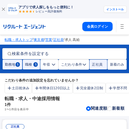
アプリで求人探しをもっと便利に！
インストール
レビュー高評価
無料
会員ログイン
/
/
/
/
転職・求人トップ
東京都
営業
正社員
求人 高給
検索条件を設定する
勤務地
職種
年収
こだわり条件
正社員
新着のみ
1
1
こだわり条件の追加設定を忘れていませんか？
土日祝休み
年間休日120日以上
完全週休2日制
学歴不問
転職・求人・中途採用情報
1
件
関連度順
新着順
1
〜
1
件目を表示中
正社員