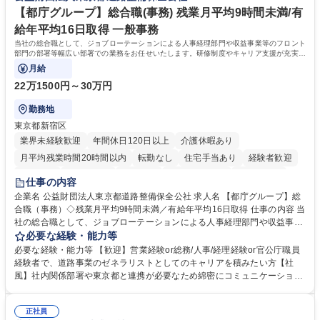
ます。 学歴・資格 学歴：大学院 大学 高専 短大 専修学校 高校 語学力：
【都庁グループ】総合職(事務) 残業月平均9時間未満/有
資格：
給年平均16日取得 一般事務
当社の総合職として、ジョブローテーションによる人事経理部門や収益事業等のフロント
部門の部署等幅広い部署での業務をお任せいたします。研修制度やキャリア支援が充実し
ております！ ※下記業務詳細
月給
22万1500円～30万円
勤務地
東京都新宿区
業界未経験歓迎
年間休日120日以上
介護休暇あり
月平均残業時間20時間以内
転勤なし
住宅手当あり
経験者歓迎
研修あり
退職金あり
賞与あり
完全週休2日制
交通費支給
仕事の内容
駅近5分以内
資格取得手当あり
食事補助あり
企業名 公益財団法人東京都道路整備保全公社 求人名 【都庁グループ】総
合職（事務）◇残業月平均9時間未満／有給年平均16日取得 仕事の内容 当
社の総合職として、ジョブローテーションによる人事経理部門や収益事業
等のフロント部門の部署等幅広い部署での業務をお任せいたします。研修
必要な経験・能力等
制度やキャリア支援が充実しております！ ※下記業務詳細 【業務詳細】■
必要な経験・能力等 【歓迎】営業経験or総務/人事/経理経験or官公庁職員
管理部門：広報、人事、経理など当公社の運営に係る管理業務 ■収益部
経験者で、道路事業のゼネラリストとしてのキャリアを積みたい方【社
門：駐車場の新規開拓、管理運営、新宿駅西口広場の「イベントコーナ
風】社内関係部署や東京都と連携が必要なため綿密にコミュニケーション
ー」などの管理運営 ■道路部門：整備の急がれる骨格幹線道路や木造住宅
を図っています。 【業務の魅力】■幅広く携われる：総合職（事務）で
密集地域の特定整備路線の用地取得、道路に関する普及啓発事業、都内の
は、駐車場の管理運営や道路用地の取得、公益財団法人の中枢を担う管理
道路施設や道路工事現場の見学ツアー事業 ※入社後は上記いずれかの部門
正社員
部門など多岐に渡る業務を経験できます。 ■様々なプロジェクト：駐車場