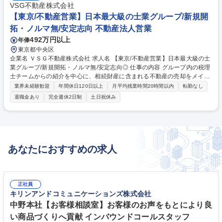
VSG不動産株式会社
【東京/不動産営業】日本最大級の士業グループ/新規開
拓・ノルマ無/安定志向 不動産法人営業
492万円以上
年俸
東京都中央区
企業名 ＶＳＧ不動産株式会社 求人名 【東京/不動産営業】日本最大級の士
業グループ/新規開拓・ノルマ無/安定志向◎ 仕事の内容 グループ内の税理
士チームからの紹介を中心に、相続財産に含まれる不動産の売却をメイン
に担当していただきます。主に物件の調査、契約書類の作成、契約・決済
業界未経験歓迎
年間休日120日以上
月平均残業時間20時間以内
転勤なし
手続きなど、不動産買取業者へ売却提案を行います。 【日本最大級の士業
退職金あり
完全週休2日制
土日祝休み
グループ！知人紹介での入社実績100人超えの理由】 入社当初は教育担当
が専任でつき、現場に同行しながら一連の流れを学びます。またベンチャ
ーサポート大学（研修動画）にて相続に関する基礎知識を学ぶ機会もあ
り、一般的な不動産業者では得づらい税務の専門知識や経験を学ぶことが
可能です。お客様対応は税理士など士業メンバーと同席しながら実務を経
あなたにおすすめの求人
験し、入社3カ月目頃から徐々に業務を広げます。 募集職種 【東京/不動
産営業】日本最大級の士業グループ/新規開拓・ノルマ無/安定志向◎
正社員
キリンアンドコミュニケーションズ株式会社
中野本社【お客様相談室】お客様のお声をもとにより良
い商品づくりへ貢献 インバウンドコールスタッフ