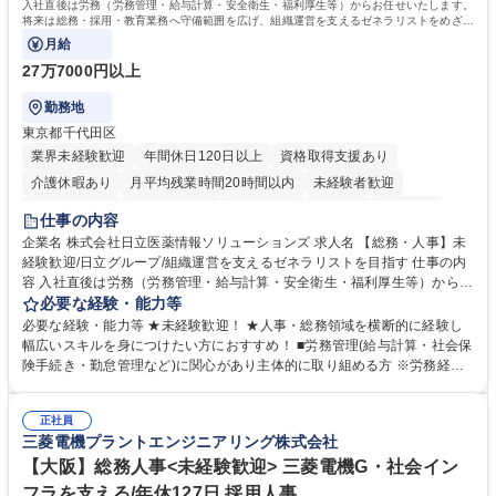
入社直後は労務（労務管理・給与計算・安全衛生・福利厚生等）からお任せいたします。
将来は総務・採用・教育業務へ守備範囲を広げ、組織運営を支えるゼネラリストをめざせ
ます。
月給
27万7000円以上
勤務地
東京都千代田区
業界未経験歓迎
年間休日120日以上
資格取得支援あり
介護休暇あり
月平均残業時間20時間以内
未経験者歓迎
住宅手当あり
時短勤務あり
退職金あり
在宅OK
賞与あり
仕事の内容
育休あり
完全週休2日制
交通費支給
土日祝休み
寮・社宅あり
企業名 株式会社日立医薬情報ソリューションズ 求人名 【総務・人事】未
経験歓迎/日立グループ/組織運営を支えるゼネラリストを目指す 仕事の内
容 入社直後は労務（労務管理・給与計算・安全衛生・福利厚生等）からお
任せいたします。将来は総務・採用・教育業務へ守備範囲を広げ、組織運
必要な経験・能力等
営を支えるゼネラリストをめざせます。 ・初期業務：労働時間管理、給与
必要な経験・能力等 ★未経験歓迎！ ★人事・総務領域を横断的に経験し
計算、社会保険対応、福利厚生管理、安全衛生、健康経営推進等をお任せ
幅広いスキルを身につけたい方におすすめ！ ■労務管理(給与計算・社会保
します。ご経験に応じて、休職者管理など、幅広く経験を積んでいただき
険手続き・勤怠管理など)に関心があり主体的に取り組める方 ※労務経験
ます。 ・将来的な広がり：総務・採用・教育・税務対応・経営企画等。
者は早期にご活躍いただけます。 ■チームで仕事を推進できる方■将来は
★メンバーがマンツーマンで丁寧に教えるため、ご経験が浅くても安心！
マネジメント職として活躍したい 【尚可】■人事、労務、採用、教育業務
幅広く経験を積みたい意欲がある方に最適な環境です。 募集職種 【総
正社員
のご経験 ■労務管理（給与計算・社会保険手続き・勤怠管理など）の経験
三菱電機プラントエンジニアリング株式会社
務・人事】未経験歓迎/日立グループ/組織運営を支えるゼネラリストを目
■衛生管理者の資格をお持ちの方 学歴・資格 学歴：大学院 大学 高専 短大
指す
専修学校 高校 語学力： 資格：
【大阪】総務人事<未経験歓迎> 三菱電機G・社会イン
フラを支える/年休127日 採用人事