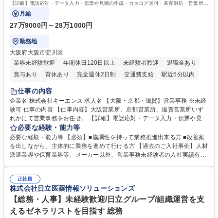
格：
【詳細】電話応対・データ入力・伝票や見積の作成・カタログ送付・来客対応・営業所内
で発生する事務業務や業務改善をお任せ。
月給
27万9000円～28万1000円
勤務地
大阪府大阪市淀川区
業界未経験歓迎
年間休日120日以上
未経験者歓迎
退職金あり
賞与あり
育休あり
完全週休2日制
交通費支給
駅近5分以内
土日祝休み
仕事の内容
企業名 株式会社キーエンス 求人名 【大阪・京都・滋賀】営業事務 ※未経
験可 仕事の内容 【仕事内容】大阪営業所、京都営業所、滋賀営業所いず
れかにて営業事務をお任せ。 【詳細】電話応対・データ入力・伝票や見積
の作成・カタログ送付・来客対応・営業所内で発生する事務業務や業務改
必要な経験・能力等
善をお任せ。 【教育制度】ご入社後、育成担当とペアになりながらOJTに
必要な経験・能力等 【必須】■協調性を持って業務推進出来る方 ■改善案
て業務を覚えていただくことが可能です。業務システムがきちんと構築さ
を出しながら、主体的に業務を進めて行ける方 【過去のご入社事例】人材
れているため、スムーズに仕事に慣れることができる環境です。また、
派遣業界や保育業界等、メーカー以外、営業事務未経験者の入社実績有
「チームで成果を出す文化」があり、良いやり方を積極的に共有しながら
【当社の事務職について】単なる事務ではなく主体性を発揮したサポート
常に改善を目指す風土のため、安心して業務に取り組んでいただけます。
により、キーエンスの付加価値向上に貢献します。ベースの定型業務に加
募集職種 【大阪・京都・滋賀】営業事務 ※未経験可
正社員
えて、お客様や社員の状況に合わせ、能動的なサポート、改善の動きも期
株式会社日立医薬情報ソリューションズ
待され。組織を支えるスペシャリストとして、チームに貢献し、結果的に
社員から頼られる存在になることができます。平均19:30の退勤以降の業
【総務・人事】未経験歓迎/日立グループ/組織運営を支
務の持ち帰りも禁止されており、メリハリのある働き方となります。 学
えるゼネラリストを目指す 総務
歴・資格 学歴：大学院 大学 高専 短大 語学力： 資格：