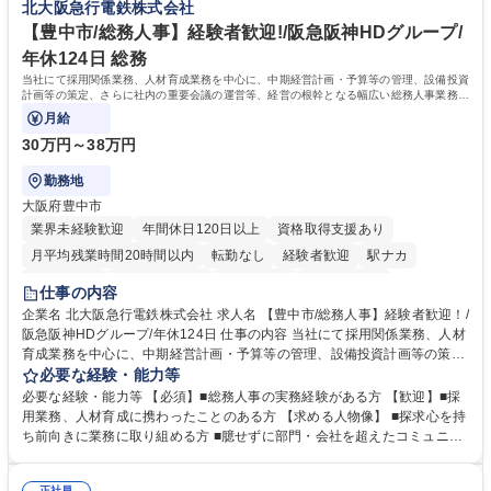
北大阪急行電鉄株式会社
へ配属。※業務内容変更の範囲：会社の定める業務 募集職種 【都庁グル
事業の他、新宿駅西口広場内に設置された照明を兼ねた広告「ブライトサ
ープ】総合職（事務）◇残業月平均9時間未満／有給年平均16日取得
イン」の管理運営を行うなど、事業収益を生み出す活動を積極的に行って
【豊中市/総務人事】経験者歓迎!/阪急阪神HDグループ/
います。 学歴・資格 学歴：大学院 大学 高専 短大 専修学校 高校 語学力：
年休124日 総務
資格：
当社にて採用関係業務、人材育成業務を中心に、中期経営計画・予算等の管理、設備投資
計画等の策定、さらに社内の重要会議の運営等、経営の根幹となる幅広い総務人事業務全
般を担当していただきます。
月給
30万円～38万円
勤務地
大阪府豊中市
業界未経験歓迎
年間休日120日以上
資格取得支援あり
月平均残業時間20時間以内
転勤なし
経験者歓迎
駅ナカ
退職金あり
完全週休2日制
交通費支給
駅近5分以内
仕事の内容
土日祝休み
服装自由
昼食補助あり
食事補助あり
企業名 北大阪急行電鉄株式会社 求人名 【豊中市/総務人事】経験者歓迎！/
阪急阪神HDグループ/年休124日 仕事の内容 当社にて採用関係業務、人材
育成業務を中心に、中期経営計画・予算等の管理、設備投資計画等の策
定、さらに社内の重要会議の運営等、経営の根幹となる幅広い総務人事業
必要な経験・能力等
務全般を担当していただきます。 【主な業務内容】 ■採用関係業務および
必要な経験・能力等 【必須】■総務人事の実務経験がある方 【歓迎】■採
人材育成(社員研修)業務の推進 ■中期経営計画および予算等の管理 ■設備
用業務、人材育成に携わったことのある方 【求める人物像】 ■探求心を持
投資計画等の策定 ■社内の重要会議の運営 ■その他総務人事業務全般 【入
ち前向きに業務に取り組める方 ■臆せずに部門・会社を超えたコミュニケ
社後】入社後は採用や育成をメインに担当し将来的には経営根幹に関わる
ーションの取れる方 ■自分で考えて行動のできる方 ■第二の創業期を迎え
総務人事業務全般へ幅広く従事していただきます。 募集職種 【豊中市/総
る当社で組織の次代を担うネクスト人材として長期的に成長したい方 ■周
正社員