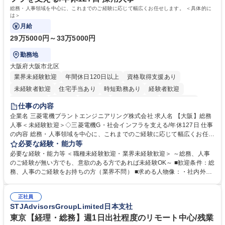
総務・人事領域を中心に、これまでのご経験に応じて幅広くお任せします。 ＜具体的に
は＞
月給
29万5000円～33万5000円
勤務地
大阪府大阪市北区
業界未経験歓迎
年間休日120日以上
資格取得支援あり
未経験者歓迎
住宅手当あり
時短勤務あり
経験者歓迎
退職金あり
在宅OK
賞与あり
完全週休2日制
交通費支給
仕事の内容
駅近5分以内
土日祝休み
服装自由
寮・社宅あり
食事補助あり
企業名 三菱電機プラントエンジニアリング株式会社 求人名 【大阪】総務
人事＜未経験歓迎＞◇三菱電機G・社会インフラを支える/年休127日 仕事
の内容 総務・人事領域を中心に、これまでのご経験に応じて幅広くお任せ
します。 ＜具体的には＞ ・総務/人事労務（給与・社保・勤怠管理など）
必要な経験・能力等
・採用・教育研修 ・福利厚生運用 など ※基本的には事務所勤務ですが、
必要な経験・能力等 ＜職種未経験歓迎・業界未経験歓迎＞ ～総務、人事
採用や教育等の業務内容により、関西圏以外への日帰り・宿泊を伴う国内
のご経験が無い方でも、意欲のある方であれば未経験OK～ ■歓迎条件：総
出張もございます。 ※担当業務を持ちつつ、お互いに助け合いながら、総
務、人事のご経験をお持ちの方（業界不問） ■求める人物像：・社内外の
務部という組織として協力しながら進める体制です。 募集職種 【大阪】
関係各部門との調整を率先して行い、業務を円滑に遂行できる協調性やコ
総務人事＜未経験歓迎＞◇三菱電機G・社会インフラを支える/年休127日
ミュニケーション能力を持っている方 ・人事総務領域に興味がありゼネラ
正社員
リスト志向をお持ちの方 学歴・資格 学歴：大学院 大学 語学力： 資格：
STJAdvisorsGroupLimited日本支社
東京【経理・総務】週1日出社程度のリモート中心/残業