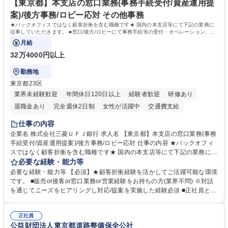
「未来の日常」の創造に向けて持続可能な社会の実現に貢献してまいりま
【東京都】本支店の窓口業務(事務手続受付/資産運用提
す。 学歴・資格 学歴：大学院 大学 語学力： 資格：
案)/後方事務/ロビー応対 その他事務
★バックオフィスではなく顧客折衝を含む職種です★ 国内の本支店等にて下記の業務に
従事していただきます。 ■窓口/後方/ロビーにて事務手続等の受付・オペレーション、お
客様対応
月給
32万4000円以上
勤務地
東京都23区
業界未経験歓迎
年間休日120日以上
経験者歓迎
研修あり
退職金あり
完全週休2日制
女性が活躍中
交通費支給
土日祝休み
仕事の内容
企業名 株式会社三菱ＵＦＪ銀行 求人名 【東京都】本支店の窓口業務(事務
手続受付/資産運用提案)/後方事務/ロビー応対 仕事の内容 ★バックオフィ
スではなく顧客折衝を含む職種です★ 国内の本支店等にて下記の業務に従
事していただきます。 ■窓口/後方/ロビーにて事務手続等の受付・オペレ
必要な経験・能力等
ーション、お客様対応 ■窓口にて、ご来店された個人のお客様に対して金
必要な経験・能力等 【必須】★顧客折衝経験を活かしてご活躍可能な環境
融商品のご提案 ■効率的な事務運用の検討・構築等 ≪業務紹介：ご応募前
です。 ■販売or接客or窓口業務or営業経験をお持ちの方(業界不問) ※対話
に必ずご覧ください≫ ※記事 https://www.mysite.bk.mufg.jp/career/circle/
を通じてニーズをヒアリングし対応/提案を実施した経験必須 ■正社員とし
article17/ ※動画 https://youtu.be/H-S7HaJqqbg 募集職種 【東京都】本支
ての就業経験1年以上 【歓迎】■金融業界での就業経験■銀行での預金為替
店の窓口業務(事務手続受付/資産運用提案)/後方事務/ロビー応対
事務経験 ■金融商品の提案・販売経験 ≪魅力≫研修やOJT環境が整ってい
正社員
るので安心して入行いただけます。 幅広いキャリアの選択肢があり、公募
公益財団法人東京都道路整備保全公社
や社内副業等を活用し、 一人ひとりが挑戦できるカルチャーが浸透してい