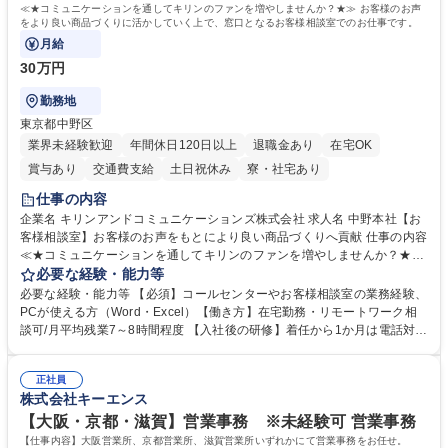
≪★コミュニケーションを通してキリンのファンを増やしませんか？★≫ お客様のお声
をより良い商品づくりに活かしていく上で、窓口となるお客様相談室でのお仕事です。
月給
30万円
勤務地
東京都中野区
業界未経験歓迎
年間休日120日以上
退職金あり
在宅OK
賞与あり
交通費支給
土日祝休み
寮・社宅あり
仕事の内容
企業名 キリンアンドコミュニケーションズ株式会社 求人名 中野本社【お
客様相談室】お客様のお声をもとにより良い商品づくりへ貢献 仕事の内容
≪★コミュニケーションを通してキリンのファンを増やしませんか？★≫
お客様のお声をより良い商品づくりに活かしていく上で、窓口となるお客
必要な経験・能力等
様相談室でのお仕事です。 日々お客様からいただくキリングループへのご
必要な経験・能力等 【必須】コールセンターやお客様相談室の業務経験、
意見を、企業活動に活かしています。お客様からの声に迅速かつ誠意をも
PCが使える方（Word・Excel）【働き方】在宅勤務・リモートワーク相
って対応、情報提供するとともにグループ内活動に反映しています。 【具
談可/月平均残業7～8時間程度 【入社後の研修】着任から1か月は電話対応
体的には】電話応対、メール、お手紙対応、ご指摘品調査報告書作成、有
のOJTを中心に実施し、電話対応に慣れた段階でメール・手紙のOJTを実
人チャットボット対応など。 【1日の対応件数】■電話：月間一人当たり
施する予定です。独り立ち以降もしっかりフォローする体制を整えていま
平均100件前後■メール・手紙：同上40件前後 募集職種 中野本社【お客様
正社員
すのでご安心ください。 【当社について】キリングループの広報機能を担
株式会社キーエンス
相談室】お客様のお声をもとにより良い商品づくりへ貢献
う会社として、お客様との出会いを大切にし、磨き上げたホスピタリティ
を込めてコミュニケーションをとりながら広報関連業務を行っておりま
【大阪・京都・滋賀】営業事務 ※未経験可 営業事務
す。 学歴・資格 学歴：大学院 大学 高専 短大 専修学校 高校 語学力： 資
【仕事内容】大阪営業所、京都営業所、滋賀営業所いずれかにて営業事務をお任せ。