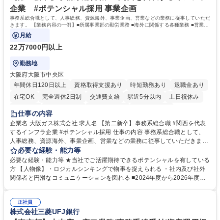
社内外と円滑にコミュニケーションを取りながら業務を推進できる方 学
企業 #ポテンシャル採用 事業企画
歴・資格 学歴：大学院 大学 高専 短大 専修学校 高校 語学力： 資格：
事務系総合職として、人事総務、資源海外、事業企画、営業などの業務に従事していただ
きます。 【業務内容の一例】■所属事業部の勤労業務 ■海外に関係する各種業務 ■営業部
門の企画スタッフ、ルート営業
月給
22万7000円以上
勤務地
大阪府大阪市中央区
年間休日120日以上
資格取得支援あり
時短勤務あり
退職金あり
在宅OK
完全週休2日制
交通費支給
駅近5分以内
土日祝休み
服装自由
第二新卒歓迎
寮・社宅あり
食事補助あり
仕事の内容
企業名 大阪ガス株式会社 求人名 【第二新卒】事務系総合職 #関西を代表
するインフラ企業 #ポテンシャル採用 仕事の内容 事務系総合職として、
人事総務、資源海外、事業企画、営業などの業務に従事していただきま
す。 【業務内容の一例】■所属事業部の勤労業務 ■海外に関係する各種業
必要な経験・能力等
務 ■営業部門の企画スタッフ、ルート営業 【キャリアパス】入社後の配属
必要な経験・能力等 ★当社でご活躍期待できるポテンシャルを有している
ポジションで一定期間ご活躍頂いた後、本人の適性及び将来のキャリアを
方 【人物像】・ロジカルシンキングで物事を捉えられる ・社内及び社外
鑑みてジョブローテーションを行います。 【育成】OJTでの現場育成や研
関係者と円滑なコミュニケーションを図れる ■2024年度から2026年度ま
修カリキュラムを通じて、Daigasグループの業務で必要となる知識につい
での3ヵ年を対象とする「Daigasグループ中期経営計画2026」を策定しま
て学んでいただきます。 募集職種 【第二新卒】事務系総合職 #関西を代
した。https://www.osakagas.co.jp/company/press/pr2024/1777576_564
表するインフラ企業 #ポテンシャル採用
正社員
72.html ■エネルギーセキュリティの不安定化や気候変動による自然災害の
株式会社三菱UFJ銀行
甚大化など、これまで以上に社会課題解決の重要性が高まっています。