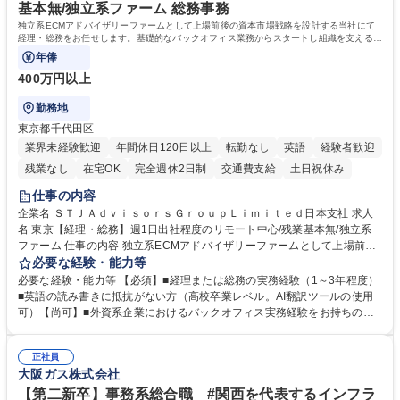
基本無/独立系ファーム 総務事務
独立系ECMアドバイザリーファームとして上場前後の資本市場戦略を設計する当社にて
経理・総務をお任せします。基礎的なバックオフィス業務からスタートし組織を支える専
任担当として広く活躍できる環境です。
年俸
400万円以上
勤務地
東京都千代田区
業界未経験歓迎
年間休日120日以上
転勤なし
英語
経験者歓迎
残業なし
在宅OK
完全週休2日制
交通費支給
土日祝休み
仕事の内容
企業名 ＳＴＪＡｄｖｉｓｏｒｓＧｒｏｕｐＬｉｍｉｔｅｄ日本支社 求人
名 東京【経理・総務】週1日出社程度のリモート中心/残業基本無/独立系
ファーム 仕事の内容 独立系ECMアドバイザリーファームとして上場前後
の資本市場戦略を設計する当社にて経理・総務をお任せします。基礎的な
必要な経験・能力等
バックオフィス業務からスタートし組織を支える専任担当として広く活躍
必要な経験・能力等 【必須】■経理または総務の実務経験（1～3年程度）
できる環境です。 ■日常経理、月次および年次決算サポート業務 ■本国
■英語の読み書きに抵抗がない方（高校卒業レベル。AI翻訳ツールの使用
（グローバル）との英文メール対応（AI翻訳ツール等を使用しての対応で
可）【尚可】■外資系企業におけるバックオフィス実務経験をお持ちの方
問題ございません） ■オフィス環境整備、郵便物の発送・受取等の総務業
【必須・尚可要件】簿記などの特別な資格や、TOEIC等のスコアは求めて
務全般 ■その他バックオフィス関連サポート ※ご経験に合わせて無理なく
おりません。日々の事務処理を丁寧かつ正確に行える方を歓迎します。
業務をお任せします。残業も基本的には発生せず、ご自身のペースで業務
正社員
【働き方について】現在は週4日程度の在宅勤務を実施しており、ワーク
大阪ガス株式会社
を進めやすく定着率の高い環境です。 募集職種 東京【経理・総務】週1日
ライフバランスを重視する方に最適な環境です（フルリモートも面接で相
出社程度のリモート中心/残業基本無/独立系ファーム
談可）。【求める人物像】幅広いバックオフィス業務に柔軟に対応でき、
【第二新卒】事務系総合職 #関西を代表するインフラ