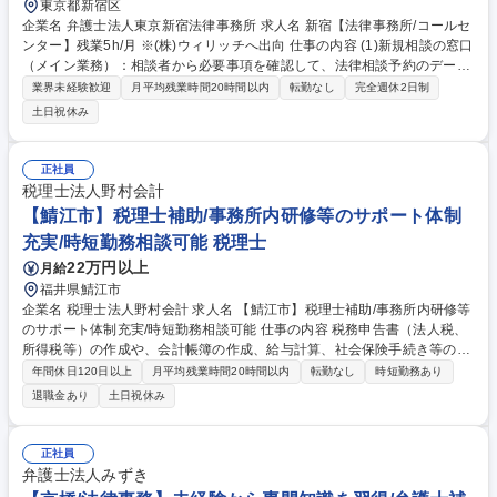
東京都新宿区
企業名 弁護士法人東京新宿法律事務所 求人名 新宿【法律事務所/コールセ
ンター】残業5h/月 ※(株)ウィリッチへ出向 仕事の内容 (1)新規相談の窓口
（メイン業務）：相談者から必要事項を確認して、法律相談予約のデータ
ベースを作成 (2)裁判所や依頼者からの一次受け (3)その他、メールやLIN
業界未経験歓迎
月平均残業時間20時間以内
転勤なし
完全週休2日制
Eの問合せ対応 1人あたり、(1)の電話は5～10件程,(2)の電話は10件～20
土日祝休み
件ほど対応します。 残業は平均して月5時間程度です。ほとんど定時で退
勤できます！ ≪入社後の教育制度≫ 担当社員が座学とOJTを通して丁寧
に教えていきます。研修後も、同じ業務をしている先輩が複数いるのでい
正社員
つでも気軽に聞ける環境です！ 法律の知識がなくても大丈夫です！他業界
税理士法人野村会計
から転職された方が多く活躍しています！ 募集職種 新宿【法律事務所/コ
【鯖江市】税理士補助/事務所内研修等のサポート体制
ールセンター】残業5h/月 ※(株)ウィリッチへ出向
充実/時短勤務相談可能 税理士
22万円以上
月給
福井県鯖江市
企業名 税理士法人野村会計 求人名 【鯖江市】税理士補助/事務所内研修等
のサポート体制充実/時短勤務相談可能 仕事の内容 税務申告書（法人税、
所得税等）の作成や、会計帳簿の作成、給与計算、社会保険手続き等の補
助業務をお任せします。 【具体的には】相続・贈与・事業承継の支援業
年間休日120日以上
月平均残業時間20時間以内
転勤なし
時短勤務あり
務/非営利法人(社団、財団、社福等)の会計支援/建設業許可申請/経営審査/
退職金あり
土日祝休み
その他の業務支援 等 またこれらに付随して会計帳簿の記帳代行、給料計
算代行及び社会保険等の労務関係業務も行っています。 ★他の職業専門
家・弁護士・司法書士との業務連携を行い、税務・会計から事業承継まで
正社員
包括的なサービスを提供しています。 募集職種 【鯖江市】税理士補助/事
弁護士法人みずき
務所内研修等のサポート体制充実/時短勤務相談可能