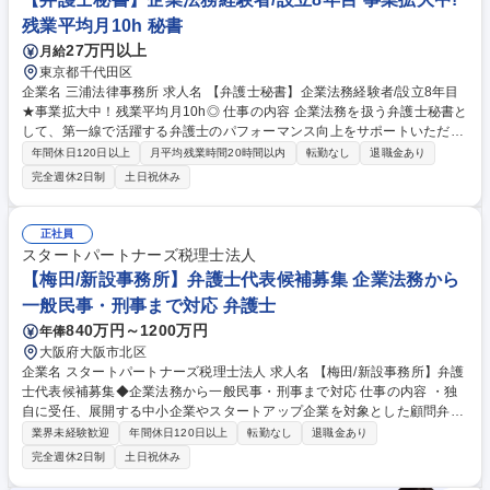
化）への参画 募集職種 【東京】社内弁護士（Legal/Compliance Partne
残業平均月10h 秘書
r）英語不問/企業法務経験不問
27万円以上
月給
東京都千代田区
企業名 三浦法律事務所 求人名 【弁護士秘書】企業法務経験者/設立8年目
★事業拡大中！残業平均月10h◎ 仕事の内容 企業法務を扱う弁護士秘書と
して、第一線で活躍する弁護士のパフォーマンス向上をサポートいただき
ます。成長中につき増員をしており、経験の浅い秘書メンバーもいるため
年間休日120日以上
月平均残業時間20時間以内
転勤なし
退職金あり
即戦力としてサポートも期待しております。 【詳細】■法律関係書類の作
完全週休2日制
土日祝休み
成 ■その他弁護士業務全般のサポート(例:請求書作成、出張手配など) ■電
話・来客対応 ■スケジュール管理 ■書類コピー・ファイリング 【採用背
景】設立から8年目を迎え、100名を超える弁護士が所属しています。弁
正社員
護士を万全の体制でサポートするため、秘書の増員を実施しています。経
スタートパートナーズ税理士法人
験者の方にはノウハウを共有いただき、チーム全体のレベルアップに寄与
【梅田/新設事務所】弁護士代表候補募集 企業法務から
いただくことを期待します。 募集職種 【弁護士秘書】企業法務経験者/設
一般民事・刑事まで対応 弁護士
立8年目★事業拡大中！残業平均月10h◎
840万円～1200万円
年俸
大阪府大阪市北区
企業名 スタートパートナーズ税理士法人 求人名 【梅田/新設事務所】弁護
士代表候補募集◆企業法務から一般民事・刑事まで対応 仕事の内容 ・独
自に受任、展開する中小企業やスタートアップ企業を対象とした顧問弁護
士業務（契約書チェック、労務相談、機関設計等） ・M&Aや事業承継に
業界未経験歓迎
年間休日120日以上
転勤なし
退職金あり
おける法的スキームの構築・デューデリジェンス ・債権回収といった「企
完全週休2日制
土日祝休み
業法務・商事法務」全般 ・個人のクライアントに対する親族・相続案件