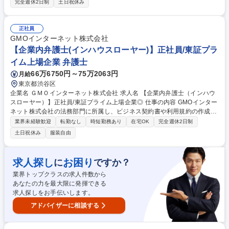
完全週休2日制
土日祝休み
業法務・商事法務」全般 ・個人のクライアントに対する親族・相続案件
（遺産分割協議、遺言書作成等）や不動産取引に関する「民事・資産法
務」 幅広く携わっていただくほか、オープニングスタッフとして事務所の
正社員
業務フローや各種書式・テンプレートの整備といった立ち上げ・運営業務
GMOインターネット株式会社
にも初期から深くコミットしていただきます。 募集職種 【渋谷/新設事務
【企業内弁護士(インハウスローヤー)】正社員/東証プラ
所】弁護士代表候補募集◆企業法務から一般民事・刑事まで対応
イム上場企業 弁護士
66万6750円～75万2063円
月給
東京都渋谷区
企業名 ＧＭＯインターネット株式会社 求人名 【企業内弁護士（インハウ
スローヤー）】正社員/東証プライム上場企業◎ 仕事の内容 GMOインター
ネット株式会社の法務部門に所属し、ビジネス契約書や利用規約の作成、
事業戦略に関する法的検討、リスクを未然に防ぐための法的アドバイスを
業界未経験歓迎
転勤なし
時短勤務あり
在宅OK
完全週休2日制
行っていただきます。 また、海外事業を含むグループ会社全体の法務戦略
土日祝休み
服装自由
の企画及び運用を通じ、東証プライム上場企業のグループ内部統制、コン
プライアンス体制の強化及び推進を担当していただきます。 【具体的な業
務内容】■各種契約書及び利用規約の作成、審査及び交渉支援（国内及び
求人探し
お困り
に
ですか？
海外） ■事業部門、間接部門、経営層への法的助言 ※その他具体的な業務
業界トップクラスの求人件数から
内容は、備考欄をご参照ください。 募集職種 【企業内弁護士（インハウ
あなたの力を最大限に発揮できる
スローヤー）】正社員/東証プライム上場企業◎
求人探しをお手伝いします。
アドバイザーに相談する