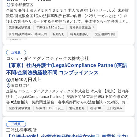
東京都新宿区
企業名 弁護士法人ＶＥＲＹＢＥＳＴ 求人名 新宿【パラリーガル】未経験
歓迎/拠点数全国1位の法律事務所 仕事の内容 【パラリーガルとは？】弁
護士の業務をサポートする事務担当者として、主体性をもって弁護士と連
携し案件を進め、早期解決を目指します。 【詳細】■相談者/裁判所や保険
業界未経験歓迎
年間休日120日以上
資格取得支援あり
会社など関係各所との問い合わせ対応 ■各種書類作成訴訟に関する調査や
月平均残業時間20時間以内
転勤なし
時短勤務あり
完全週休2日制
文書/契約書の作成 ■各種手続き：公的書類（戸籍謄本、住民票、登記情報
土日祝休み
等）の取り付け、内容証明郵便の作成 など ■その他（弁護士のスケジュー
ル管理、官公庁への書類提出、来客応対等） ※一般チーム（離婚・労働・
正社員
刑事といった分野を扱います）、または、交通事故チームへの配属予定で
ロシュ・ダイアグノスティックス株式会社
す。 募集職種 新宿【パラリーガル】未経験歓迎/拠点数全国1位の法律事
【東京】社内弁護士(Legal/Compliance Partner)英語
務所
不問/企業法務経験不問 コンプライアンス
40万円以上
月給
東京都港区
企業名 ロシュ・ダイアグノスティックス株式会社 求人名 【東京】社内弁
護士（Legal/Compliance Partner）英語不問/企業法務経験不問 仕事の内
容 ■法務相談・契約関連業務：各事業部門からの法務相談への対応、およ
び事業推進における良き相談相手としての支援/契約書の作成、審査、交渉
業界未経験歓迎
年間休日120日以上
退職金あり
在宅OK
土日祝休み
の支援（高度な専門領域、海外や特定の法域が関わる契約、紛争の危険 が
ある案件などへの対応）/外部弁護士との連携および委託業務の管理 ■コン
プライアンス・組織基盤への貢献：法令遵守・企業倫理全般の推進、各種
正社員
研修や監査実務の実施/内部通報（適切な通報対応）に関する調査の支援/
三浦法律事務所
「判断基準の共有書庫」の整備など、部内の仕組み化（法務運用の効率
【弁護士秘書】企業法務経験者/設立8年目 事業拡大中!