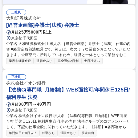
正社員
大和証券株式会社
[経営企画部]弁護士(法務) 弁護士
25万5000円以上
月給
東京都千代田区
企業名 大和証券株式会社 求人名 ［経営企画部］弁護士（法務） 仕事の内
容 ■経営企画部法務課にて、例えば、次のような業務をおこなっていただ
きます。企画部門に所属しているため、経営と一体となって業務をおこな
います。 【業務内容】■当社やグループ会社で実施予定の新規ビジネスや
業界未経験歓迎
退職金あり
完全週休2日制
土日祝休み
新サービス導入に向けてのリーガル面でのサポート ■当社が出資や業務提
携を行う際のリーガル面での助言（顧問法律事務所との連携） ■経営陣が
適切なリスクテイクを行いつつ経営判断を行う際の助言 ■契約書審査 【ポ
正社員
株式会社イオン銀行
ジション】■プレーヤークラス 募集職種 ［経営企画部］弁護士（法務）
【法務G(専門職_月給制)】WEB面接可/年間休日125日/
福利厚生 法務
38万円～49万円
月給
東京都千代田区
企業名 株式会社イオン銀行 求人名 【法務G(専門職_月給制)】WEB面接
可/年間休日125日/福利厚生◎ 仕事の内容 法務グループのコアメンバーと
して、下記の仕事全般に関わっていただきます。 【詳細】■各部署からの
法律相談対応（各種商品に関する相談、銀行法等の業法上の論点、労働法
年間休日120日以上
転勤なし
退職金あり
服装自由