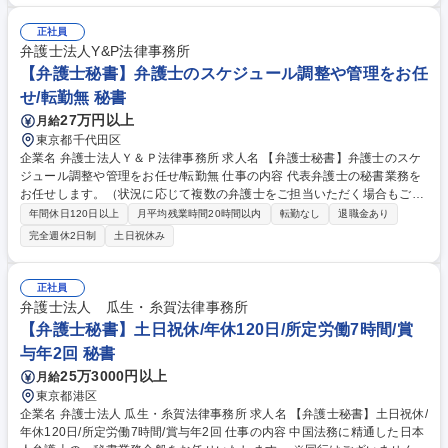
種経営データ集計と管理■採用関連業務■HP運営と管理■広報や販促のため
の各種調査■電話やメール対応その他■管理部門の業務を7名で分担して運
正社員
営しており、適正に合わせて上記業務をお任せします 募集職種 【総務/デ
弁護士法人Y&P法律事務所
ータ管理】年休131日/残業20時間/転勤無/産休育休復帰実績多数！
【弁護士秘書】弁護士のスケジュール調整や管理をお任
せ/転勤無 秘書
27万円以上
月給
東京都千代田区
企業名 弁護士法人Ｙ＆Ｐ法律事務所 求人名 【弁護士秘書】弁護士のスケ
ジュール調整や管理をお任せ/転勤無 仕事の内容 代表弁護士の秘書業務を
お任せします。（状況に応じて複数の弁護士をご担当いただく場合もござ
います）常に沢山のタスクを抱えている弁護士が本来の業務に集中できる
年間休日120日以上
月平均残業時間20時間以内
転勤なし
退職金あり
よう陰で支えるやりがいのある業務です。 ■担当弁護士のスケジュール調
完全週休2日制
土日祝休み
整、管理■月末の経費精算■弁護士作成書類の誤字・脱字・体裁確認及び修
正■所外のビジネス関係者への対応（会食、お歳暮／お中元、挨拶状の手
配、慶事／弔事対応、メール対応等） ■その他、担当弁護士から依頼され
正社員
た業務（出張、外部会議室手配、各種リサーチ、議事録作成、書類整理
弁護士法人 瓜生・糸賀法律事務所
等）■適性や意欲を踏まえ、上記の秘書業務の他にパラリーガル業務を一
【弁護士秘書】土日祝休/年休120日/所定労働7時間/賞
部ご対応いただく場合もございます。 募集職種 【弁護士秘書】弁護士の
与年2回 秘書
スケジュール調整や管理をお任せ/転勤無
25万3000円以上
月給
東京都港区
企業名 弁護士法人 瓜生・糸賀法律事務所 求人名 【弁護士秘書】土日祝休/
年休120日/所定労働7時間/賞与年2回 仕事の内容 中国法務に精通した日本