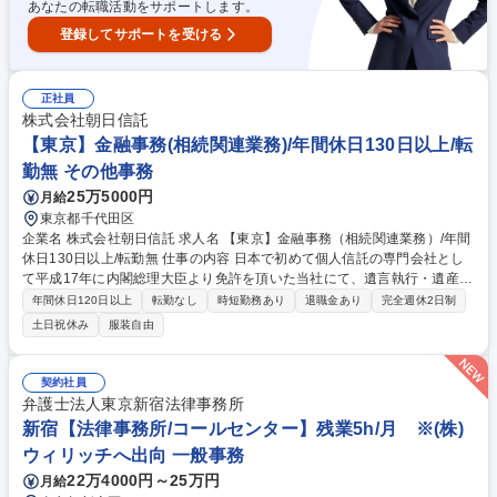
あなたの転職活動をサポートします。
登録してサポートを受ける
正社員
株式会社朝日信託
【東京】金融事務(相続関連業務)/年間休日130日以上/転
勤無 その他事務
25万5000円
月給
東京都千代田区
企業名 株式会社朝日信託 求人名 【東京】金融事務（相続関連業務）/年間
休日130日以上/転勤無 仕事の内容 日本で初めて個人信託の専門会社とし
て平成17年に内閣総理大臣より免許を頂いた当社にて、遺言執行・遺産整
理業務をお任せします。業務の詳細は、下記の通りです。 【詳細】財産の
年間休日120日以上
転勤なし
時短勤務あり
退職金あり
完全週休2日制
名義移転の手続/遺産目録や遺産分割協議書の作成/相続人の調査～確定/相
土日祝休み
服装自由
続発生後の金融機関等の相続手続き/司法書士への相続登記依頼/遺言書の
作成補助業務/電話応対・来客応対等 【教育】OJTで先輩社員から業務を
教わります。まずは1つの案件を先輩社員と共同で担当し、将来的には弁
契約社員
護士の指揮の元に1人で案件を担当します。1人あたりの案件数は、平均1
弁護士法人東京新宿法律事務所
5～20件程度を想定しております。 募集職種 【東京】金融事務（相続関連
新宿【法律事務所/コールセンター】残業5h/月 ※(株)
業務）/年間休日130日以上/転勤無
ウィリッチへ出向 一般事務
22万4000円～25万円
月給