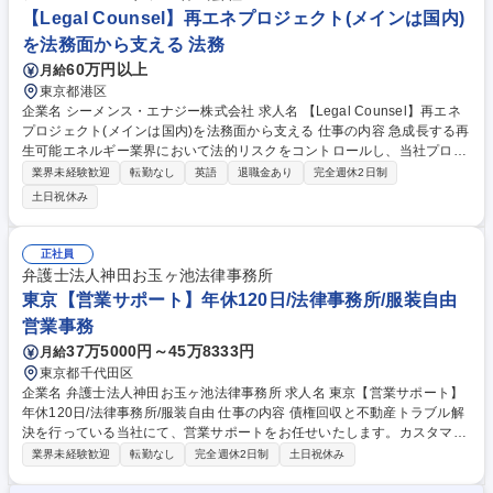
応、外部法律事務所のマネジメント、関連法規・法制度のモニタリング等
【Legal Counsel】再エネプロジェクト(メインは国内)
を担当いただきます。 募集職種 【法務プロフェッショナル】弁護士資格
を法務面から支える 法務
歓迎/M&A・PMI/英語活用/在宅可
60万円以上
月給
東京都港区
企業名 シーメンス・エナジー株式会社 求人名 【Legal Counsel】再エネ
プロジェクト(メインは国内)を法務面から支える 仕事の内容 急成長する再
生可能エネルギー業界において法的リスクをコントロールし、当社プロジ
ェクト（メインは国内）を成功へと導くポジション。具体的には以下を担
業界未経験歓迎
転勤なし
英語
退職金あり
完全週休2日制
当いただきます。 ●プロジェクト契約および商務サポート：NDA、タービ
土日祝休み
ン供給契約、サービス・保証契約、予備品契約、親会社保証、ボンド、直
接契約などに関する社内部門へのアドバイス、起草、交渉、管理。 ●全般
的な法務アドバイザリー：IP/IT、企業法務、訴訟、M&A、事業売却、契
正社員
約・クレーム管理など、随時発生する多様な法的課題に対するサポートの
弁護士法人神田お玉ヶ池法律事務所
提供。 ●コンプライアンスの牽引 募集職種 【Legal Counsel】再エネプロ
東京【営業サポート】年休120日/法律事務所/服装自由
ジェクト(メインは国内)を法務面から支える
営業事務
37万5000円～45万8333円
月給
東京都千代田区
企業名 弁護士法人神田お玉ヶ池法律事務所 求人名 東京【営業サポート】
年休120日/法律事務所/服装自由 仕事の内容 債権回収と不動産トラブル解
決を行っている当社にて、営業サポートをお任せいたします。カスタマー
サクセスチームに所属し、報告書作成補助やデータ管理等を通じた業務効
業界未経験歓迎
転勤なし
完全週休2日制
土日祝休み
率化と品質向上に貢献していただきます。 ■データ入力・レコード管理：
ZohoやNotion等のシステムへの情報入力・更新、定型ドキュメント作