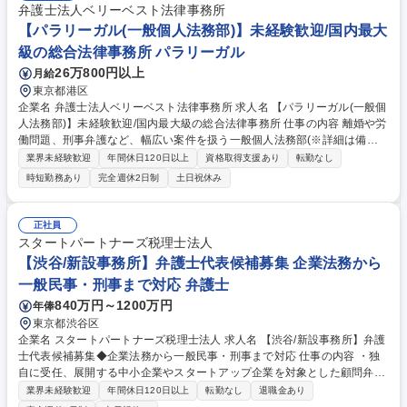
弁護士法人ベリーベスト法律事務所
ケジュール管理、官公庁への書類提出、来客応対等） 募集職種 高崎【パ
【パラリーガル(一般個人法務部)】未経験歓迎/国内最大
ラリーガル】未経験歓迎/拠点数全国1位の法律事務所
級の総合法律事務所 パラリーガル
26万800円以上
月給
東京都港区
企業名 弁護士法人ベリーベスト法律事務所 求人名 【パラリーガル(一般個
人法務部)】未経験歓迎/国内最大級の総合法律事務所 仕事の内容 離婚や労
働問題、刑事弁護など、幅広い案件を扱う一般個人法務部(※詳細は備考
に記載)において、法律事務に関する幅広い仕事をお任せします。顧客対
業界未経験歓迎
年間休日120日以上
資格取得支援あり
転勤なし
応を中心に行う受任課、事務処理を中心に行う案件処理課、 弁護士費用の
時短勤務あり
完全週休2日制
土日祝休み
計算などを行う精算課とチームに分かれて業務を分担して対応しています
が、各チーム連携しながら行っていただきます。 【具体的な業務例】■新
規、既存顧客、関係各所(裁判所や役所等)とのお電話対応 ■各種書類作
正社員
成、書類収集(弁護士指示に基づく資料作成、住民票、戸籍、登記情報な
スタートパートナーズ税理士法人
どの取り寄せ等) ■訴訟など、裁判手続きに関する各種調査 ■訴訟提起準
【渋谷/新設事務所】弁護士代表候補募集 企業法務から
備、証拠作成 ■事件終了時の費用の精算、入金確認 募集職種 【パラリー
一般民事・刑事まで対応 弁護士
ガル(一般個人法務部)】未経験歓迎/国内最大級の総合法律事務所
840万円～1200万円
年俸
東京都渋谷区
企業名 スタートパートナーズ税理士法人 求人名 【渋谷/新設事務所】弁護
士代表候補募集◆企業法務から一般民事・刑事まで対応 仕事の内容 ・独
自に受任、展開する中小企業やスタートアップ企業を対象とした顧問弁護
士業務（契約書チェック、労務相談、機関設計等） ・M&Aや事業承継に
業界未経験歓迎
年間休日120日以上
転勤なし
退職金あり
おける法的スキームの構築・デューデリジェンス ・債権回収といった「企