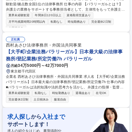
験歓迎/拠点数全国1位の法律事務所 仕事の内容 【パラリーガルとは？】
弁護士の業務をサポートする事務担当者として、主体性をもって弁護士と
連携し案件を進め、早期解決を目指します。 【詳細】■相談者/裁判所や保
業界未経験歓迎
年間休日120日以上
資格取得支援あり
険会社など関係各所との問い合わせ対応 ■各種書類作成訴訟に関する調査
月平均残業時間20時間以内
転勤なし
時短勤務あり
完全週休2日制
や文書/契約書の作成 ■各種手続き：公的書類（戸籍謄本、住民票、登記情
土日祝休み
報等）の取り付け、内容証明郵便の作成 など ■その他（弁護士のスケジュ
ール管理、官公庁への書類提出、来客応対等） ※一般チーム（離婚・労
正社員
働・刑事といった分野を扱います）、または、交通事故チームへの配属予
西村あさひ法律事務所・外国法共同事業
定です。 募集職種 北千住【パラリーガル】未経験歓迎/拠点数全国1位の
【大手町/企業法務パラリーガル】日本最大級の法律事
法律事務所
務所/登記業務/所定労働7h パラリーガル
34万5000円～42万7000円
月給
東京都千代田区
企業名 西村あさひ法律事務所・外国法共同事業 求人名 【大手町/企業法務
パラリーガル】日本最大級の法律事務所/登記業務/所定労働7h 仕事の内容
■パラリーガルは法的知識や法的思考力を活かし、弁護士の指揮・監督の
もと業務を行います。業務範囲は当事務所が行う法律業務全般にわたりま
業界未経験歓迎
転勤なし
時短勤務あり
退職金あり
在宅OK
す。専門性を高めるために業務分野ごとのグループに分かれていますが、
完全週休2日制
土日祝休み
服装自由
企業法務パラリーガルは、様々な業種の会社において、設立から解散・清
算に至るまでのイベントについて、主に会社法や商業登記法に基づく手続
を通じてサポートしています。海外のクライアントも多く、英文資料のチ
求人探し
入社まで
から
ェックやメール等、英語力をご活用いただけます。【詳細】◎会社設立手
サポートします！
続・会社合併手続・商業登記手続◎各種法令に基づく申請書・報告書等の
作成及び管轄官公署への提出◎法令調査・判例調査・事実調査 募集職種
求人の紹介をはじめ、書類添削や