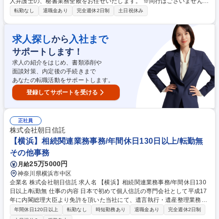
人弁護士の、秘書業務全般をお任せいたします。 ※同行はございません。
専門家が業務に集中できる環境作りが仕事です。 【業務詳細】■スケジュ
転勤なし
退職金あり
完全週休2日制
土日祝休み
ール管理 ■案件進捗管理 ■会議アレンジ ■電話応対 ■FAX・郵便・名刺管理
■コピー ■ファイリング ■会食手配 ■経費精算 ■出張手配 ■タイムチャージ
入力および管理 ■資料作成・チェック等 ■その他秘書業務全般 ※業務内容
求人探し
入社まで
から
の変更の範囲：当所業務全般 募集職種 【弁護士秘書】土日祝休/年休120
サポートします！
日/所定労働7時間/賞与年2回
求人の紹介をはじめ、書類添削や
面談対策、内定後の手続きまで
あなたの転職活動をサポートします。
登録してサポートを受ける
正社員
株式会社朝日信託
【横浜】相続関連業務事務/年間休日130日以上/転勤無
その他事務
25万5000円
月給
神奈川県横浜市中区
企業名 株式会社朝日信託 求人名 【横浜】相続関連業務事務/年間休日130
日以上/転勤無 仕事の内容 日本で初めて個人信託の専門会社として平成17
年に内閣総理大臣より免許を頂いた当社にて、遺言執行・遺産整理業務を
お任せします。業務の詳細は、下記の通りです。 【詳細】財産の名義移転
年間休日120日以上
転勤なし
時短勤務あり
退職金あり
完全週休2日制
の手続/遺産目録や遺産分割協議書の作成/相続人の調査～確定/相続発生後