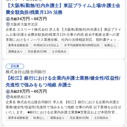
【大阪/転勤無/社内弁護士】東証プライム上場/弁護士会
費全額負担/残業月13h 法務
34万円～68万円
月給
大阪府大阪市北区
企業名 エスリード株式会社 求人名 【大阪/転勤無/社内弁護士】東証プライ
ム上場/弁護士会費全額負担/残業月13h 仕事の内容 総合不動産企業への変
革期におけるインハウス業務全般。社内の法律相談対応、契約書チェッ
ク、コンプライアンス対応、株主総会準備等を担当。縦割りなしで幅広く
業界未経験歓迎
年間休日120日以上
月平均残業時間20時間以内
転勤なし
携わり、ビジネス視点を身に着けることができます。 ■社内の法律相談対
退職金あり
完全週休2日制
土日祝休み
応・トラブル解決(提携弁護士事務所との連携) ■契約書等の各種書類作
成・チェック ■法令改正等に伴うコンプライアンス対応の推進、研修実施
■株主総会に向けた準備等 【弁護士会費】年間で必要となる弁護士会費等
正社員
については、毎月の給与に上乗せして支給いたします。 募集職種 【大阪/
株式会社山陰合同銀行
転勤無/社内弁護士】東証プライム上場/弁護士会費全額負担/残業月13h
【松江】銀行における企業内弁護士業務/健全性/収益性/
先進性で強みをもつ地銀 弁護士
29万円～60万円
月給
島根県松江市
企業名 株式会社山陰合同銀行 求人名 【松江】銀行における企業内弁護士
業務/健全性/収益性/先進性で強みをもつ地銀 仕事の内容 以下業務をお任せ
いたします。 ■銀行における企業内弁護士業務■営業店および本部所管部
からの法務相談に対するアドバイス■顧客対応等における法的なアドバイ
業界未経験歓迎
転勤なし
退職金あり
完全週休2日制
土日祝休み
ス■契約書や稟議書のコンプライアンスチェック■施策検討段階での法務面