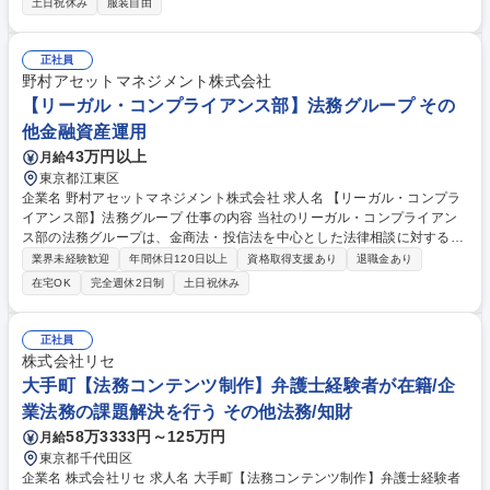
土日祝休み
服装自由
の金融機関等の相続手続き/司法書士への相続登記依頼/遺言書の作成補助
業務/電話応対・来客応対等 【教育】OJTで先輩社員から業務を教わりま
す。まずは1つの案件を先輩社員と共同で担当し、将来的には弁護士の指
正社員
揮の元に1人で案件を担当します。1人あたりの案件数は、平均15～20件
野村アセットマネジメント株式会社
程度を想定しております。 募集職種 【横浜】相続関連業務事務/年間休日
【リーガル・コンプライアンス部】法務グループ その
130日以上/転勤無
他金融資産運用
43万円以上
月給
東京都江東区
企業名 野村アセットマネジメント株式会社 求人名 【リーガル・コンプラ
イアンス部】法務グループ 仕事の内容 当社のリーガル・コンプライアン
ス部の法務グループは、金商法・投信法を中心とした法律相談に対する助
言・ビジネスサポート、契約書類の作成・審査、訴訟関連業務、知的財産
業界未経験歓迎
年間休日120日以上
資格取得支援あり
退職金あり
権その他の各種法的検討課題に 対する助言など、幅広い法務業務を取り扱
在宅OK
完全週休2日制
土日祝休み
っています。 レポート先は法務グループのグループリーダーとなります。
【業務内容の変更の範囲】その他当社業務全般 【職位レベル】シニアアソ
シエイト相当 募集職種 【リーガル・コンプライアンス部】法務グループ
正社員
株式会社リセ
大手町【法務コンテンツ制作】弁護士経験者が在籍/企
業法務の課題解決を行う その他法務/知財
58万3333円～125万円
月給
東京都千代田区
企業名 株式会社リセ 求人名 大手町【法務コンテンツ制作】弁護士経験者