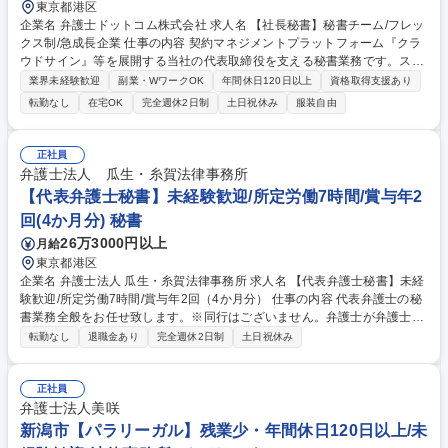
東京都港区
企業名 弁護士ドットコム株式会社 求人名 【社長秘書】秘書チーム/フレッ
クス制/急成長企業 仕事の内容 契約マネジメントプラットフォーム『クラ
ウドサイン』等を展開する当社の代表取締役を支える秘書業務です。スケ
ジュール調整、来客対応、出張手配等の秘書業務全般を、秘書チームの一
業界未経験歓迎
副業・WワークOK
年間休日120日以上
資格取得支援あり
員として担当いただきます。 【具体的には】スケジュール調整（顧客訪問
転勤なし
在宅OK
完全週休2日制
土日祝休み
服装自由
や社内外アポイント調整）、来客対応・電話対応、出張・会食・手土産等
の手配、会議準備、郵送物管理、社内外資料の管理、慶弔関連手配等の秘
書業務全般を担当いただきます。※社長は法律事務所の代表も務めている
正社員
ため、法律事務所代表室との連携も発生します。 募集職種 【社長秘書】
弁護士法人 瓜生・糸賀法律事務所
秘書チーム/フレックス制/急成長企業
【代表弁護士秘書】未経験歓迎/所定労働7時間/賞与年2
回(4か月分) 秘書
26万3000円以上
月給
東京都港区
企業名 弁護士法人 瓜生・糸賀法律事務所 求人名 【代表弁護士秘書】未経
験歓迎/所定労働7時間/賞与年2回（4か月分） 仕事の内容 代表弁護士の秘
書業務全般をお任せ致します。※同行はございません。弁護士が弁護士業
務に集中できる環境作りが仕事です。 【業務詳細】■会議アレンジ ■会食
転勤なし
退職金あり
完全週休2日制
土日祝休み
手配 ■出張手配 ■メール管理 ■案件の進捗管理 ■スケジュール管理 ■FAX・
郵便物管理 ■経費精算 ■タイムチャージ入力 ■資料検索 ■コピー ■ファイリ
ング ■受付対応 ■電話応対 ※業務内容の変更の範囲：当所業務全般 募集職
正社員
種 【代表弁護士秘書】未経験歓迎/所定労働7時間/賞与年2回（4か月分）
弁護士法人美咲
新潟市【パラリーガル】残業少・年間休日120日以上/未