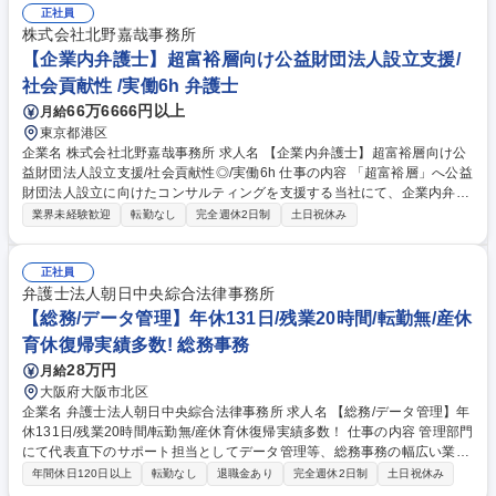
正社員
株式会社北野嘉哉事務所
【企業内弁護士】超富裕層向け公益財団法人設立支援/
社会貢献性 /実働6h 弁護士
66万6666円以上
月給
東京都港区
企業名 株式会社北野嘉哉事務所 求人名 【企業内弁護士】超富裕層向け公
益財団法人設立支援/社会貢献性◎/実働6h 仕事の内容 「超富裕層」へ公益
財団法人設立に向けたコンサルティングを支援する当社にて、企業内弁護
士としてご活躍いただきます。 【働く環境】年間休日120日以上/残業ほぼ
業界未経験歓迎
転勤なし
完全週休2日制
土日祝休み
無し/実働6h 【具体的には】一般企業法務全般/契約書の作成、審査、交渉/
サービスの利用規約の作成、審査/サービスの企画、運営に対する法的支
援/社内規定の作成、管理/訴訟管理/その他予防法務全般/申請業務補助/社会
正社員
貢献活動 【代表について】誰もが知る著名実業家の設立支援を行い、当該
弁護士法人朝日中央綜合法律事務所
領域では国内屈指の実力を誇るプロフェッショナルです。代表のもとで、
【総務/データ管理】年休131日/残業20時間/転勤無/産休
様々な知見や経験を積むことが可能です。 募集職種 【企業内弁護士】超
育休復帰実績多数! 総務事務
富裕層向け公益財団法人設立支援/社会貢献性◎/実働6h
28万円
月給
大阪府大阪市北区
企業名 弁護士法人朝日中央綜合法律事務所 求人名 【総務/データ管理】年
休131日/残業20時間/転勤無/産休育休復帰実績多数！ 仕事の内容 管理部門
にて代表直下のサポート担当としてデータ管理等、総務事務の幅広い業務
をお任せします 金融や上場企業で培った正確性やスピード感を活かし組織
年間休日120日以上
転勤なし
退職金あり
完全週休2日制
土日祝休み
を支えるやりがいの大きい業務です。 ■トップマネジメント秘書業務■各