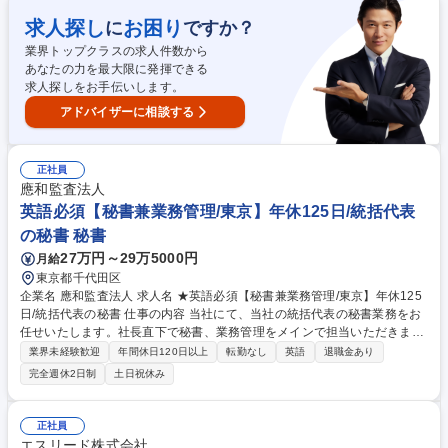
（遺産分割協議、遺言書作成等）や不動産取引に関する「民事・資産法
務」 幅広く携わっていただくほか、オープニングスタッフとして事務所の
求人探し
お困り
に
ですか？
業務フローや各種書式・テンプレートの整備といった立ち上げ・運営業務
業界トップクラスの求人件数から
にも初期から深くコミットしていただきます。 募集職種 【梅田/新設事務
あなたの力を最大限に発揮できる
所】弁護士代表候補募集◆企業法務から一般民事・刑事まで対応
求人探しをお手伝いします。
アドバイザーに相談する
正社員
應和監査法人
英語必須【秘書兼業務管理/東京】年休125日/統括代表
の秘書 秘書
27万円～29万5000円
月給
東京都千代田区
企業名 應和監査法人 求人名 ★英語必須【秘書兼業務管理/東京】年休125
日/統括代表の秘書 仕事の内容 当社にて、当社の統括代表の秘書業務をお
任せいたします。社長直下で秘書、業務管理をメインで担当いただきま
す。※英語力を活かし秘書業務を担当頂きます 【詳細】■統括代表社員の
業界未経験歓迎
年間休日120日以上
転勤なし
英語
退職金あり
スケジュール管理 ■監査業務管理のサポート（管理資料の整理管理、アサ
完全週休2日制
土日祝休み
インメント管理サポート）■総括代表社員の業務の補助（海外メンバーフ
ァーム代表とのコミュニケーション、新規ビジネスのサポート（議事録作
成等）、役員会/グループ会議運営サポート（議事録作成等）)】 募集職種
正社員
★英語必須【秘書兼業務管理/東京】年休125日/統括代表の秘書
エスリード株式会社