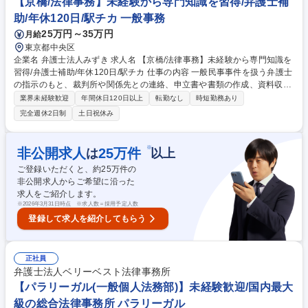
【京橋/法律事務】未経験から専門知識を習得/弁護士補
助/年休120日/駅チカ 一般事務
25万円～35万円
月給
東京都中央区
企業名 弁護士法人みずき 求人名 【京橋/法律事務】未経験から専門知識を
習得/弁護士補助/年休120日/駅チカ 仕事の内容 一般民事事件を扱う弁護士
の指示のもと、裁判所や関係先との連絡、申立書や書類の作成、資料収
集、進捗管理、来客・電話対応など、弁護士のサポートと事務・総務業務
業界未経験歓迎
年間休日120日以上
転勤なし
時短勤務あり
全般をマルチに担うミッションです。 【詳細】 ■電話・来客対応、書類作
完全週休2日制
土日祝休み
成・整理、データ入力 ■裁判所や関係機関への書類提出 ■弁護士の指示に
基づく補助業務全般 ■案件進捗管理や記録整理 募集職種 【京橋/法律事
務】未経験から専門知識を習得/弁護士補助/年休120日/駅チカ
※
非公開求人
25
万件
は
以上
ご登録いただくと、約
25
万件の
非公開求人からご希望に沿った
求人をご紹介します。
※
2026年3月31日時点 ※求人数＝採用予定人数
登録して求人を紹介してもらう
正社員
弁護士法人ベリーベスト法律事務所
【パラリーガル(一般個人法務部)】未経験歓迎/国内最大
級の総合法律事務所 パラリーガル