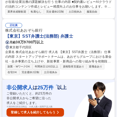
が在籍/企業法務の課題解決を行う 仕事の内容 ■契約書レビューAIクラウド
の法的コンテンツ作成とレビュー精度向上のお仕事をお願いします。※ご
自身に専門分野がある場合には、優先的に当該分野をご担当いただきま
業界未経験歓迎
転勤なし
完全週休2日制
土日祝休み
服装自由
す。 ■現在、秘密保持契約書（NDA）や業務委託契約書、売買契約書など
基本的な契約書から人材紹介、FC契約、株式譲渡基本合意書、動産割賦
販売契約書等など150種類以上のひな型を用意しています。 ■サービス拡
正社員
充のため、各分野（不動産、労働、IT、知財など）の専門の外部弁護士と
株式会社あおぞら銀行
一緒に追加のひな型を作成したり、修正等をする業務となります。 ※弁護
【東京】SST弁護士(法務部) 弁護士
士の方からダイレクトに専門的な知識を学べます！ 募集職種 大手町【法
38万9700円以上
月給
務コンテンツ制作】弁護士経験者が在籍/企業法務の課題解決を行う
東京都千代田区
企業名 株式会社あおぞら銀行 求人名 【東京】SST弁護士（法務部） 仕事
の内容 スタートアップサポートチームは、あおぞらグループにおける新会
社・合弁事業の立ち上げや、新規事業・新商品への取り組み等を初期段階
からリーガル・コンプライアンス面でサポートする業務を担っています。
副業・WワークOK
年間休日120日以上
資格取得支援あり
退職金あり
業務内容としては、上記のプロジェクト案件等のサポートに加え、行員向
在宅OK
完全週休2日制
土日祝休み
け「法令ニュース」配信（動画版もリリース）、営業部門やグループ会社
との情報交換、社内外専門家とのネットワーキング等をご担当頂きます。
（変更の範囲：当行の指定する業務） 募集職種 【東京】SST弁護士（法
※
非公開求人
25
万件
は
以上
務部）
ご登録いただくと、約
25
万件の
非公開求人からご希望に沿った
求人をご紹介します。
※
2026年3月31日時点 ※求人数＝採用予定人数
登録して求人を紹介してもらう