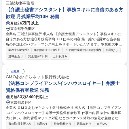
三浦法律事務所
【弁護士秘書アシスタント】事務スキルに自信のある方
歓迎 月残業平均10H 秘書
26万円以上
月給
東京都千代田区
企業名 三浦法律事務所 求人名 【弁護士秘書アシスタント】事務スキルに
自信のある方歓迎◎月残業平均10H 仕事の内容 第一線で活躍する当事務
所の弁護士のパフォーマンス向上をサポートいただきます。事業拡大中で
弁護士の増員に伴い、秘書スタッフも増員いたします。入社後は先輩所員
業界未経験歓迎
年間休日120日以上
月平均残業時間20時間以内
転勤なし
のOJT教育により業務スキルを習得いただきま す。【詳細】■法律関係書
退職金あり
完全週休2日制
土日祝休み
類の作成 ■その他弁護士業務全般のサポート(例:請求書作成、出張手配な
ど) ■電話・来客対応 ■スケジュール管理 ■書類コピー・ファイリング 【採
用背景】設立から8年目を迎え、100名を超える弁護士が所属していま
正社員
す。弁護士を万全の体制でサポートするため、秘書の増員を実施していま
GMOあおぞらネット銀行株式会社
す。 募集職種 【弁護士秘書アシスタント】事務スキルに自信のある方歓
【法務コンプライアンス/インハウスロイヤー】弁護士
迎◎月残業平均10H
資格保有者歓迎 法務
83万3400円以上
月給
東京都渋谷区
企業名 ＧＭＯあおぞらネット銀行株式会社 求人名 【法務コンプライアン
ス/インハウスロイヤー】弁護士資格保有者歓迎 仕事の内容 会社の事業拡
大に伴い、契約管理やリスク対応などガバナンス体制の強化が急務となっ
ています。専門性を備えた法務経験のある方をお迎えし、法務基盤をより
資格取得支援あり
転勤なし
時短勤務あり
退職金あり
在宅OK
安定的に構築するため募集を行います。 ・国内外の各種契約書の確認・作