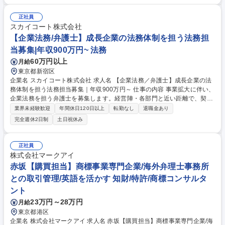
業法務、セミナー開催等) ⇒当社は幅広い分野を取り扱っていることか
ら、オールマイティにスキルアップをすることが可能◎ 募集職種 滋賀
正社員
【司法書士補助】完全週休2日制!相続で全国シェアNo.1を目指す士業グル
スカイコート株式会社
ープ
【企業法務/弁護士】成長企業の法務体制を担う法務担
当募集|年収900万円~ 法務
60万円以上
月給
東京都新宿区
企業名 スカイコート株式会社 求人名 【企業法務／弁護士】成長企業の法
務体制を担う法務担当募集｜年収900万円～ 仕事の内容 事業拡大に伴い、
企業法務を担う弁護士を募集します。経営陣・各部門と近い距離で、契
約・コンプライアンス・紛争対応など幅広い法務業務を担当いただきま
業界未経験歓迎
年間休日120日以上
転勤なし
退職金あり
す。単なるリーガルチェックに留まらず、事業推進を法務面 から支え
完全週休2日制
土日祝休み
る“攻めの法務”としてご活躍いただけるポジションです。 【具体的には】
■各種契約書の作成・レビュー・交渉 ■新規事業・サービスに関する法的
検討 ■コンプライアンス体制の整備・運用 ■社内法律相談対応■顧問弁護士
正社員
との連携 ■訴訟・紛争対応■規程整備、ガバナンス対応 ■経営陣への法的ア
株式会社マークアイ
ドバイス ■M&A・投資案件対応（経験に応じて） 募集職種 【企業法務／
赤坂【購買担当】商標事業専門企業/海外弁理士事務所
弁護士】成長企業の法務体制を担う法務担当募集｜年収900万円～
との取引管理/英語を活かす 知財/特許/商標コンサルタ
ント
23万円～28万円
月給
東京都港区
企業名 株式会社マークアイ 求人名 赤坂【購買担当】商標事業専門企業/海