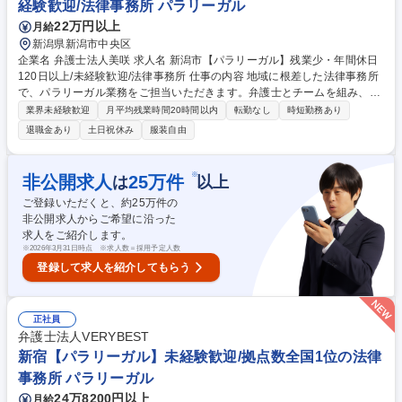
経験歓迎/法律事務所 パラリーガル
22万円以上
月給
新潟県新潟市中央区
企業名 弁護士法人美咲 求人名 新潟市【パラリーガル】残業少・年間休日
120日以上/未経験歓迎/法律事務所 仕事の内容 地域に根差した法律事務所
で、パラリーガル業務をご担当いただきます。弁護士とチームを組み、幅
広い分野の問題を一緒に解決していきます。困っている人を助けることが
業界未経験歓迎
月平均残業時間20時間以内
転勤なし
時短勤務あり
でき、感謝をいただける業務です。 ■裁判資料等の作成：裁判所に提出す
退職金あり
土日祝休み
服装自由
る書面や各種資料等を正確に作成します。 ■リーガルリサーチ：専門書籍
やデータベースを調査し、依頼された事件に関する資料等を収集します。
■クライアントや関係機関との応対：クライアントや裁判所、保険会社等
※
非公開求人
25
万件
は
以上
の関係機関との応対をします。 ■弁護士のサポート：弁護士のスケジュー
ご登録いただくと、約
25
万件の
ル管理等の秘書業務を行い、弁護士が本来の業務に集中できる環境を整え
非公開求人からご希望に沿った
ます。 募集職種 新潟市【パラリーガル】残業少・年間休日120日以上/未
求人をご紹介します。
経験歓迎/法律事務所
※
2026年3月31日時点 ※求人数＝採用予定人数
登録して求人を紹介してもらう
正社員
弁護士法人VERYBEST
新宿【パラリーガル】未経験歓迎/拠点数全国1位の法律
事務所 パラリーガル
24万8200円以上
月給