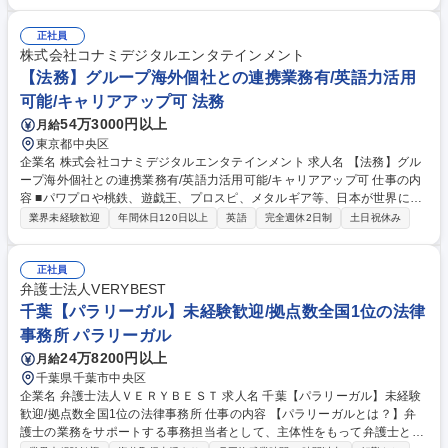
上の問題、当局への対応など）■新商品・新規業務の法的論点整理 ■契約
書等の審査（各種契約書、顧客向け規約、秘密保持契約書など）■社内規
程の新設・改廃の際の審査 ■取締役会の運営サポート、訴訟管理、法令改
正社員
正対応、知的財産管理、法務研修、事業再編等の社内プロジェクトへの関
株式会社コナミデジタルエンタテインメント
与等 募集職種 【法務G(専門職_月給制)】WEB面接可/年間休日125日/福利
【法務】グループ海外個社との連携業務有/英語力活用
厚生◎
可能/キャリアアップ可 法務
54万3000円以上
月給
東京都中央区
企業名 株式会社コナミデジタルエンタテインメント 求人名 【法務】グル
ープ海外個社との連携業務有/英語力活用可能/キャリアアップ可 仕事の内
容 ■パワプロや桃鉄、遊戯王、プロスピ、メタルギア等、日本が世界に誇
るゲームコンテンツを展開する当社にて、英語力を活かした企業内弁護士
業界未経験歓迎
年間休日120日以上
英語
完全週休2日制
土日祝休み
のポジションをお任せします。一部マネジメントもお任せする予定です。
【業務詳細】■特命案件や複雑な契約・相談案件の担当（外部弁護士への
相談含む） ■法務部内各担当からあがる依頼案件の承認 ■部下のマネジメ
正社員
ント ■部の運営方針の策定補助 【可能なキャリア形成】■経営サイドへの
弁護士法人VERYBEST
転属の道もあり ■グループ海外個社とのやり取り ■官公庁との折衝 ■業界
千葉【パラリーガル】未経験歓迎/拠点数全国1位の法律
団体とのコネクション構築 ■外部弁護士事務所とのコネクション構築 募集
事務所 パラリーガル
職種 【法務】グループ海外個社との連携業務有/英語力活用可能/キャリア
24万8200円以上
月給
アップ可
千葉県千葉市中央区
企業名 弁護士法人ＶＥＲＹＢＥＳＴ 求人名 千葉【パラリーガル】未経験
歓迎/拠点数全国1位の法律事務所 仕事の内容 【パラリーガルとは？】弁
護士の業務をサポートする事務担当者として、主体性をもって弁護士と連