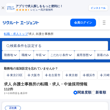
アプリで求人探しをもっと便利に！
インストール
レビュー高評価
無料
会員ログイン
/
転職・求人トップ
求人 弁護士事務所
検索条件を設定する
勤務地
職種
年収
こだわり条件
雇用形態
新着のみ
勤務地の追加設定を忘れていませんか？
東京23区
大阪市
名古屋市
東京都
横浜市
川崎
求人 弁護士事務所の転職・求人・中途採用情報
112
件
関連度順
新着順
1
〜
100
件目を表示中
正社員