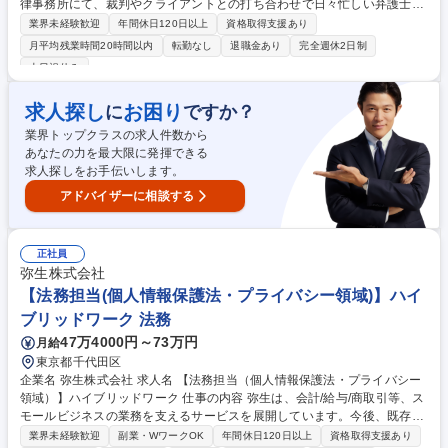
律事務所にて、裁判やクライアントとの打ち合わせで日々忙しい弁護士の
サポートをお任せします。秘書業務の研修充実、業界や秘書が初めての方
業界未経験歓迎
年間休日120日以上
資格取得支援あり
でも安心して法律事務・秘書業務のスキルを身につけられます 【具体的に
月平均残業時間20時間以内
転勤なし
退職金あり
完全週休2日制
は】■弁護士のスケジュール管理■出張手配■リサーチ■各種書類作成 、コ
土日祝休み
ピー、ファイリング■裁判所などへの公的書類提出■電話やメールによるク
ライアント対応などの秘書業務やそれに関わる事務業務全般基本的には担
求人探し
お困り
に
ですか？
当業務の変更はありません。ただし、本人の希望や適性に応じ、変更が生
じる場合もあります。 【キャリアパス】経験を積んだ後は複数の秘書の育
業界トップクラスの求人件数から
成も担うリーダーとしてご活躍いただけます 募集職種 【弁護士秘書】創
あなたの力を最大限に発揮できる
業120年超の老舗事務所/年休129日/残業月10H以下/英語力歓迎
求人探しをお手伝いします。
アドバイザーに相談する
正社員
弥生株式会社
【法務担当(個人情報保護法・プライバシー領域)】ハイ
ブリッドワーク 法務
47万4000円～73万円
月給
東京都千代田区
企業名 弥生株式会社 求人名 【法務担当（個人情報保護法・プライバシー
領域）】ハイブリッドワーク 仕事の内容 弥生は、会計/給与/商取引等、ス
モールビジネスの業務を支えるサービスを展開しています。今後、既存サ
ービスの拡大に加え、AIやデータを活用した新規事業/新機能の検討、M&
業界未経験歓迎
副業・WワークOK
年間休日120日以上
資格取得支援あり