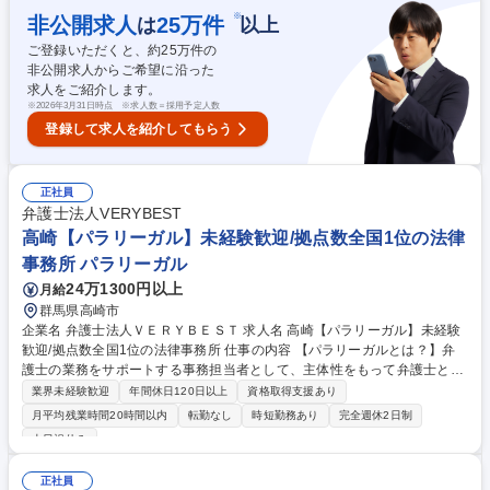
成、解約記録の照合やレポート作成のためのデータ抽出・整形 ■カレンダ
※
非公開求人
25
万件
は
以上
ー・タスク管理：社内会議の日程調整、進捗状況の確認とリマインド ■CS
ご登録いただくと、約
25
万件の
業務のオペレーション支援：マネージャー委任タスクの進行管理、業務フ
非公開求人からご希望に沿った
ローのボトルネック洗い出しや運用改善提案のサポート 【業務内容の変更
求人をご紹介します。
範囲】当社の指定する業務 募集職種 東京【営業サポート】年休120日/法
※
2026年3月31日時点 ※求人数＝採用予定人数
律事務所/服装自由
登録して求人を紹介してもらう
正社員
弁護士法人VERYBEST
高崎【パラリーガル】未経験歓迎/拠点数全国1位の法律
事務所 パラリーガル
24万1300円以上
月給
群馬県高崎市
企業名 弁護士法人ＶＥＲＹＢＥＳＴ 求人名 高崎【パラリーガル】未経験
歓迎/拠点数全国1位の法律事務所 仕事の内容 【パラリーガルとは？】弁
護士の業務をサポートする事務担当者として、主体性をもって弁護士と連
携し案件を進め、早期解決を目指します。 法律事務に関する幅広い仕事を
業界未経験歓迎
年間休日120日以上
資格取得支援あり
お任せします。 相談分野によって処理方法は異なりますが、オフィス内で
月平均残業時間20時間以内
転勤なし
時短勤務あり
完全週休2日制
役割分担をし、担当業務を行っていただきます。【業務例】■相談者/裁判
土日祝休み
所や保険会社など関係各所との問い合わせ対応 ■各種書類作成訴訟に関す
る調査や文書/契約書の作成 ■各種手続き：公的書類（戸籍謄本、住民票、
正社員
登記情報等）の取り付け、内容証明郵便の作成 など ■その他（弁護士のス