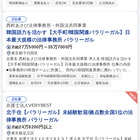
A/PMI、アライアンス等の取り組みが進む 中で、個人情報の取扱いを含む
時短勤務あり
退職金あり
在宅OK
完全週休2日制
土日祝休み
法務面からの支援が益々重要になっています。 本ポジションでは個人情報
保護法対応を主軸に、法令調査/助言、プライバシー影響評価(PIA)に基づ
くサービス/プロダクトの適法性設計/実装支援、利用規約/プライバシーポ
正社員
リシー等の作成/レビューを担います。 また、契約書レビュー、M&A/PM
西村あさひ法律事務所・外国法共同事業
I、新規事業/アライアンス対応、その他事業運営に関する各種法務相談
韓国語力を活かす【大手町/韓国関連パラリーガル】日
等、企業法務全般についても担当します。 募集職種 【法務担当（個人情
本最大規模の法律事務所 パラリーガル
報保護法・プライバシー領域）】ハイブリッドワーク
27万5000円～35万7000円
月給
東京都千代田区
企業名 西村あさひ法律事務所・外国法共同事業 求人名 韓国語力を活かす
【大手町/韓国関連パラリーガル】日本最大規模の法律事務所 仕事の内容
■当事務所の韓国チームに所属し、所内の韓国関連業務に携わっていただ
きます。日韓・韓日翻訳の他、韓国に関わる様々なリサーチ等を担当して
業界未経験歓迎
月平均残業時間20時間以内
転勤なし
時短勤務あり
いただきます。 【魅力】■国際総合法律事務所において、翻訳業務のみな
退職金あり
在宅OK
完全週休2日制
土日祝休み
服装自由
らず、韓国の法律や政策、制度への理解を深め、専門性を高められる環境
です。 【業務内容】 ■法律関係文書の日韓・韓日翻訳 ■韓国の省庁や裁判
所のウェブサイト、法令サイト等を利用した韓国の法制度および判例リサ
正社員
ーチ ■その他、韓国関連業務 募集職種 韓国語力を活かす【大手町/韓国関
弁護士法人VERYBEST
連パラリーガル】日本最大規模の法律事務所
北千住【パラリーガル】未経験歓迎/拠点数全国1位の法
律事務所 パラリーガル
24万8200円以上
月給
東京都足立区
企業名 弁護士法人ＶＥＲＹＢＥＳＴ 求人名 北千住【パラリーガル】未経