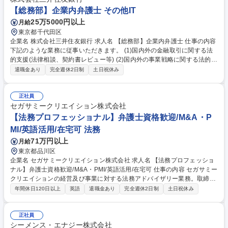
【総務部】企業内弁護士 その他IT
25万5000円以上
月給
東京都千代田区
企業名 株式会社三井住友銀行 求人名 【総務部】企業内弁護士 仕事の内容
下記のような業務に従事いただきます。 (1)国内外の金融取引に関する法
的支援(法律相談、契約書レビュー等) (2)国内外の事業戦略に関する法的検
討(買収、新会社設立、業務提携等) (3)法改正対応、デジタルマネーやSD
退職金あり
完全週休2日制
土日祝休み
Gs等の最先端分野への関与 (4)訴訟対応(国内訴訟の対応、国内外訴訟の管
理) (5)グループ・グローバルベースの法務連携 (6)金融実務の法的論点に
かかる意見発信(法制審議会での意見具申や雑誌寄稿を含む) (7)社内の法務
正社員
セガサミークリエイション株式会社
教育(法務情報の発信、実務勉強会等) 募集職種 【総務部】企業内弁護士
【法務プロフェッショナル】弁護士資格歓迎/M&A・P
MI/英語活用/在宅可 法務
71万円以上
月給
東京都品川区
企業名 セガサミークリエイション株式会社 求人名 【法務プロフェッショ
ナル】弁護士資格歓迎/M&A・PMI/英語活用/在宅可 仕事の内容 セガサミー
クリエイションの経営及び事業に対する法務アドバイザリー業務。取締役
会運営支援、契約交渉、M&A・PMI対応など、グローバルな法務業務全般
年間休日120日以上
英語
退職金あり
完全週休2日制
土日祝休み
を担当。将来的に管理職も目指せるポジションです。 【具体的には】セガ
サミークリエイションの経営及び事業に対する法務アドバイザリー、取締
役会等の意思決定会議体の運営支援、契約書作成・審査・交渉（日英双
正社員
方）、訴訟・紛争対応、M&A・PMI、投資案件、新規事業等の重要案件対
シーメンス・エナジー株式会社