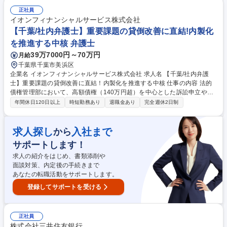
でのアドバイス■法制度対応 募集職種 【松江】銀行における企業内弁護士
業務/健全性/収益性/先進性で強みをもつ地銀
正社員
イオンフィナンシャルサービス株式会社
【千葉/社内弁護士】重要課題の貸倒改善に直結!内製化
を推進する中核 弁護士
39万7000円～70万円
月給
千葉県千葉市美浜区
企業名 イオンフィナンシャルサービス株式会社 求人名 【千葉/社内弁護
士】重要課題の貸倒改善に直結！内製化を推進する中核 仕事の内容 法的
債権管理部において、高額債権（140万円超）を中心とした訴訟申立や回
収業務、弁護士名による督促文書の作成・運用、相続人調査などの内製
年間休日120日以上
時短勤務あり
退職金あり
完全週休2日制
化・機能強化を推進し、貸倒引当金の改善を図る仕事です。 ■高額債権
（140万円超）を中心とした訴訟申立および回収業務 ■弁護士名による督
促文書の作成・運用による内製化の推進 ■相続人調査および回収手続の実
求人探し
入社まで
から
行 ■回収プロセスの改善および貸倒削減施策の企画・実行・訴訟申立 ■回
サポートします！
収戦略の立案・実行 募集職種 【千葉/社内弁護士】重要課題の貸倒改善に
直結！内製化を推進する中核
求人の紹介をはじめ、書類添削や
面談対策、内定後の手続きまで
あなたの転職活動をサポートします。
登録してサポートを受ける
正社員
株式会社三井住友銀行