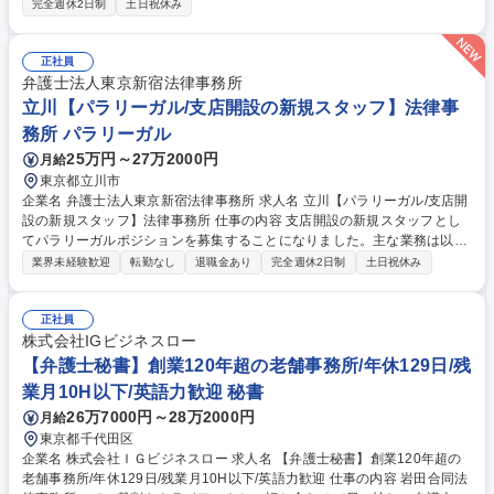
完全週休2日制
土日祝休み
成 ・新規事業・業務提携等の法的支援 ・広告・社内規定のリーガルチェ
ック ・コンプライアンス体制の構築・運用 ・外部弁護士事務所との折衝
・各部門からの実務相談対応・その他金融関連法務 募集職種 【法務コン
正社員
プライアンス/インハウスロイヤー】弁護士資格保有者歓迎
弁護士法人東京新宿法律事務所
立川【パラリーガル/支店開設の新規スタッフ】法律事
務所 パラリーガル
25万円～27万2000円
月給
東京都立川市
企業名 弁護士法人東京新宿法律事務所 求人名 立川【パラリーガル/支店開
設の新規スタッフ】法律事務所 仕事の内容 支店開設の新規スタッフとし
てパラリーガルポジションを募集することになりました。主な業務は以下
となります。 ●一般事件の事件処理、事件管理 ●一般事件の精算処理 ●弁
業界未経験歓迎
転勤なし
退職金あり
完全週休2日制
土日祝休み
護士のスケジュール管理 ●上記業務に関連したマニュアルの作成・資料作
成 ●後輩社員、派遣社員の採用、育成、来客対応 ●経理関係、庶務関係な
どの業務 【キャリアプラン】まずは、本店でシステムの使用方法や事件処
正社員
理の流れを学び、その後立川支店に異動し、支店のパラリーガルとして経
株式会社IGビジネスロー
験を積みます。将来的には事務長として立川支店の運営をお任せ致しま
【弁護士秘書】創業120年超の老舗事務所/年休129日/残
す。 募集職種 立川【パラリーガル/支店開設の新規スタッフ】法律事務所
業月10H以下/英語力歓迎 秘書
26万7000円～28万2000円
月給
東京都千代田区
企業名 株式会社ＩＧビジネスロー 求人名 【弁護士秘書】創業120年超の
老舗事務所/年休129日/残業月10H以下/英語力歓迎 仕事の内容 岩田合同法