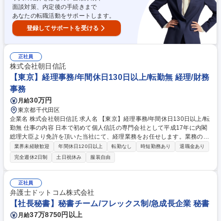
【大手町/企業法務パラリーガル】日本最大級の法律事務所/登記業務/所定
面談対策、内定後の手続きまで
労働7h
あなたの転職活動をサポートします。
登録してサポートを受ける
正社員
株式会社朝日信託
【東京】経理事務/年間休日130日以上/転勤無 経理/財務
事務
30万円
月給
東京都千代田区
企業名 株式会社朝日信託 求人名 【東京】経理事務/年間休日130日以上/転
勤無 仕事の内容 日本で初めて個人信託の専門会社として平成17年に内閣
総理大臣より免許を頂いた当社にて、経理業務をお任せします。業務の詳
細は、下記の通りです。 【詳細】■経理伝票処理 ■経費精算 ■入金、決済
業界未経験歓迎
年間休日120日以上
転勤なし
時短勤務あり
退職金あり
管理 ■ネットバンキング残高照会、入出金明細確認 ■各種書類作成 ■銀行
完全週休2日制
土日祝休み
服装自由
への外出（月5～6回程度） ■小口現金管理 ■勤怠チェック ■その他 電話対
応、来客応対、各種庶務業務 等 募集職種 【東京】経理事務/年間休日130
日以上/転勤無
正社員
弁護士ドットコム株式会社
【社長秘書】秘書チーム/フレックス制/急成長企業 秘書
37万8750円以上
月給