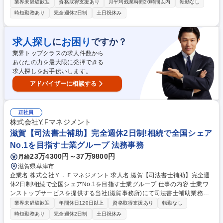
携し案件を進め、早期解決を目指します。今回の募集はB型肝炎訴訟を専
業界未経験歓迎
資格取得支援あり
月平均残業時間20時間以内
転勤なし
門に扱う医療・法律事務に関する業務です。 【詳細】■相談者/裁判所や保
時短勤務あり
完全週休2日制
土日祝休み
険会社など関係各所との問い合わせ対応 ■各種書類作成訴訟に関する調査
や文書/契約書の作成 ■各種手続き：公的書類（戸籍謄本、住民票、登記情
報等）の取り付け、内容証明郵便の作成 など ■その他（弁護士のスケジュ
求人探し
お困り
に
ですか？
ール管理、官公庁への書類提出、来客応対等） 募集職種 千葉【パラリー
業界トップクラスの求人件数から
ガル】未経験歓迎/拠点数全国1位の法律事務所
あなたの力を最大限に発揮できる
求人探しをお手伝いします。
アドバイザーに相談する
正社員
株式会社Y.Fマネジメント
滋賀【司法書士補助】完全週休2日制!相続で全国シェア
No.1を目指す士業グループ 法務事務
23万4300円～37万9800円
月給
滋賀県草津市
企業名 株式会社Ｙ．Ｆマネジメント 求人名 滋賀【司法書士補助】完全週
休2日制!相続で全国シェアNo.1を目指す士業グループ 仕事の内容 士業ワ
ンストップサービスを提供する当社(滋賀事務所)にて司法書士補助業務に
携わります。まずは基本的な申請書類の準備からスタートし、書類作成、
業界未経験歓迎
年間休日120日以上
資格取得支援あり
転勤なし
提出まで対応いただきます。 【詳細】不動産登記、商業法人登記、ABL、
時短勤務あり
完全週休2日制
土日祝休み
生前対策を含む相続、民事信託等、成年後見業務、その他(事業承継、企