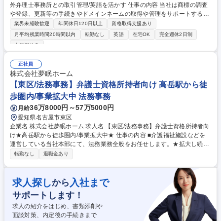
外弁理士事務所との取引管理/英語を活かす 仕事の内容 当社は商標の調査
や登録、更新等の手続きやドメインネームの取得や管理をサポートする企
業です。今回募集する購買担当者は、世界各国の弁理士・弁護士事務所と
業界未経験歓迎
年間休日120日以上
資格取得支援あり
の取引管理を担当していただきます。 【入社後にお任せする業務：購買担
月平均残業時間20時間以内
転勤なし
英語
在宅OK
完全週休2日制
当(英文事務)】 ■各国特許庁への申請費用や弁理士事務所のサービス費用
土日祝休み
の請求書確認 ■世界各国の代理人との価格交渉や費用の取りまとめ ■価格
情報の入手・管理、取引契約の交渉・締結、 ■商標国際会議への参加を通
正社員
じた新規代理人の開拓やネットワーク拡充 ■インボイスの管理、業務を遂
株式会社夢眠ホーム
行にあたり必要となる情報の収集 募集職種 赤坂【購買担当】商標事業専
【東区/法務事務】弁護士資格所持者向け 高岳駅から徒
門企業/海外弁理士事務所との取引管理/英語を活かす
歩圏内/事業拡大中 法務事務
36万8000円～57万5000円
月給
愛知県名古屋市東区
企業名 株式会社夢眠ホーム 求人名 【東区/法務事務】弁護士資格所持者向
け★高岳駅から徒歩圏内/事業拡大中★ 仕事の内容 ■介護福祉施設などを
運営している当社本部にて、法務業務全般をお任せします。★拡大し続け
る当社の運営を円滑にするために管理部門の強化を目指しての増員採用で
転勤なし
退職金あり
す！【変更の範囲：当社業務全般】 【具体的には】 ◆法的スキームの構
築・検討 ◆対外的な法的ハード交渉 ◆訴訟・紛争の直接指揮 ◆最新法規
制への即応など、スキルに合わせてお仕事をお任せいたします。 ※本部で
求人探し
入社まで
から
の事務業務ですので、介護業務はございません。 事業拡大中につき増員の
サポートします！
為の募集です！多様なキャリア選択から、あなたのライフステージに合せ
て選択可能★是非ご応募ください！ 募集職種 【東区/法務事務】弁護士資
求人の紹介をはじめ、書類添削や
格所持者向け★高岳駅から徒歩圏内/事業拡大中★
面談対策、内定後の手続きまで