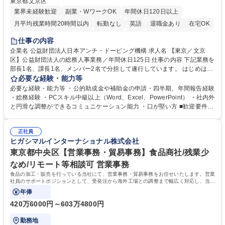
東京都文京区
業界未経験歓迎
副業・WワークOK
年間休日120日以上
月平均残業時間20時間以内
転勤なし
英語
退職金あり
在宅OK
賞与あり
育休あり
完全週休2日制
交通費支給
土日祝休み
仕事の内容
食事補助あり
企業名 公益財団法人日本アンチ・ドーピング機構 求人名 【東京／文京
区】公益財団法人の総務人事業務／年間休日125日 仕事の内容 下記業務を
部長1名、課長1名、メンバー2名で分担して遂行しています。 はじめは担
当者として業務を覚えていただき、ゆくゆくはリーダーやマネージャーポ
必要な経験・能力等
ジションとして活躍いただくことを期待しています。 【総務・人事グルー
必要な経験・能力等 ・公的助成金や補助金の申請・四半期、年間報告経験
プの業務内容】 ・人事制度関連 ・採用活動 ・教育研修の企画、実行 ・勤
・総務経験 ・PCスキル中級以上（Word、Excel、PowerPoint） ・社内外
怠管理 ・官公庁への各種提出 ・法定の会議運営（評議員会、理事会） ・
と円滑な調整ができるコミュニケーション能力 ・口が堅い方 ■歓迎要件
コンプライアンス ・内部規程やルールの管理、整備、文書管理 ・契約関
・採用業務経験 ・英語に抵抗がない方 ・営業経験 学歴・資格 学歴：大学
連 ・衛生管理 ・防災関連・公的助成金の管理・オフィス、ファシリティ
院 大学 高専 短大 専修学校 高校 語学力： 資格：
管理 ・福利厚生関連 ・職員からの問合せ、相談対応 ・その他日常の総務
正社員
ヒガシマルインターナショナル株式会社
業務全般 募集職種 【東京／文京区】公益財団法人の総務人事業務／年間
休日125日
東京都中央区【営業事務・貿易事務】食品商社/残業少
なめ/リモート等相談可 営業事務
食品の加工・販売を行っている当社にて、営業事務・貿易事務をお任せいたします。営業
社員のサポートポジションとして、受発注から海外工場との調整まで幅広く対応し、当社
事業の根幹を支えていただきます。
年俸
420万6000円～603万4800円
勤務地