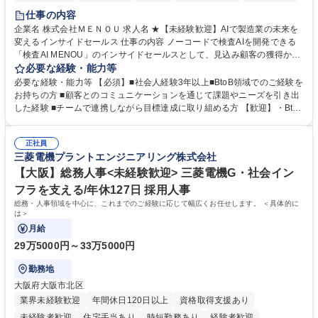
時短勤務あり
経験者歓迎
在宅OK
完全週休2日制
交通費支給
仕事の内容
駅近5分以内
土日祝休み
服装自由
企業名 株式会社ＭＥＮＯＵ 求人名 ★【未経験歓迎】AIで製造業の未来を
変えるインサイドセールス 仕事の内容 ノーコードで検査AIを開発できる
「検査AI MENOU」のインサイドセールスとして、見込み顧客の獲得から
商談機会の創出までを担っていただきます。マーケティングとフィールド
必要な経験・能力等
セールスをつなぐ役割として、 適切なタイミングで顧客とコミュニケーシ
必要な経験・能力等 【必須】■社会人経験3年以上■BtoB領域でのご経験を
ョンを取りながら、受注につながる商談機会の最大化を目指します。 【具
お持ちの方 ■顧客とのコミュニケーションを通じて課題やニーズを引き出
体的な仕事内容】 リードへの電話・メールによるアプローチ/リードナー
した経験 ■チームで連携しながら目標達成に取り組める方 【歓迎】・BtoB
チャリングおよび商談創出/CRMを活用した顧客情報の管理・分析/マーケ
SaaS企業での営業またはインサイドセールス経験 ・製造業向けの営業経
ティング施策と連携したフォローアップ/商談化率向上に向けた改善提案・
験 ・オフライン・オンラインセミナー登壇経験 ・マーケティング施策の
実行/フィールドセールスへの案件連携 募集職種 ★【未経験歓迎】AIで製
正社員
企画・実行経験 ・CRM・リードナーチャリングに関する知見 ・データを
三菱電機プラントエンジニアリング株式会社
造業の未来を変えるインサイドセールス
もとに営業プロセスを改善した経験 学歴・資格 学歴：大学院 大学 高専 短
大 専修学校 高校 語学力： 資格：
【大阪】総務人事<未経験歓迎> 三菱電機G・社会イン
フラを支える/年休127日 採用人事
総務・人事領域を中心に、これまでのご経験に応じて幅広くお任せします。 ＜具体的に
は＞
月給
29万5000円～33万5000円
勤務地
大阪府大阪市北区
業界未経験歓迎
年間休日120日以上
資格取得支援あり
未経験者歓迎
住宅手当あり
時短勤務あり
経験者歓迎