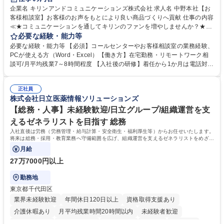
企業名 キリンアンドコミュニケーションズ株式会社 求人名 中野本社【お
客様相談室】お客様のお声をもとにより良い商品づくりへ貢献 仕事の内容
≪★コミュニケーションを通してキリンのファンを増やしませんか？★≫
お客様のお声をより良い商品づくりに活かしていく上で、窓口となるお客
必要な経験・能力等
様相談室でのお仕事です。 日々お客様からいただくキリングループへのご
必要な経験・能力等 【必須】コールセンターやお客様相談室の業務経験、
意見を、企業活動に活かしています。お客様からの声に迅速かつ誠意をも
PCが使える方（Word・Excel）【働き方】在宅勤務・リモートワーク相
って対応、情報提供するとともにグループ内活動に反映しています。 【具
談可/月平均残業7～8時間程度 【入社後の研修】着任から1か月は電話対応
体的には】電話応対、メール、お手紙対応、ご指摘品調査報告書作成、有
のOJTを中心に実施し、電話対応に慣れた段階でメール・手紙のOJTを実
人チャットボット対応など。 【1日の対応件数】■電話：月間一人当たり
施する予定です。独り立ち以降もしっかりフォローする体制を整えていま
平均100件前後■メール・手紙：同上40件前後 募集職種 中野本社【お客様
正社員
すのでご安心ください。 【当社について】キリングループの広報機能を担
株式会社日立医薬情報ソリューションズ
相談室】お客様のお声をもとにより良い商品づくりへ貢献
う会社として、お客様との出会いを大切にし、磨き上げたホスピタリティ
を込めてコミュニケーションをとりながら広報関連業務を行っておりま
【総務・人事】未経験歓迎/日立グループ/組織運営を支
す。 学歴・資格 学歴：大学院 大学 高専 短大 専修学校 高校 語学力： 資
えるゼネラリストを目指す 総務
格：
入社直後は労務（労務管理・給与計算・安全衛生・福利厚生等）からお任せいたします。
将来は総務・採用・教育業務へ守備範囲を広げ、組織運営を支えるゼネラリストをめざせ
ます。
月給
27万7000円以上
勤務地
東京都千代田区
業界未経験歓迎
年間休日120日以上
資格取得支援あり
介護休暇あり
月平均残業時間20時間以内
未経験者歓迎
住宅手当あり
時短勤務あり
退職金あり
在宅OK
賞与あり