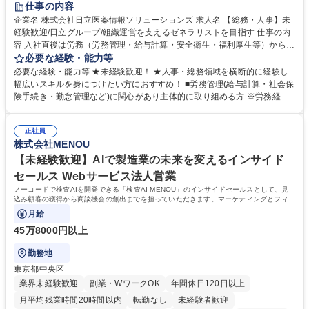
仕事の内容
育休あり
完全週休2日制
交通費支給
土日祝休み
寮・社宅あり
企業名 株式会社日立医薬情報ソリューションズ 求人名 【総務・人事】未
経験歓迎/日立グループ/組織運営を支えるゼネラリストを目指す 仕事の内
容 入社直後は労務（労務管理・給与計算・安全衛生・福利厚生等）からお
任せいたします。将来は総務・採用・教育業務へ守備範囲を広げ、組織運
必要な経験・能力等
営を支えるゼネラリストをめざせます。 ・初期業務：労働時間管理、給与
必要な経験・能力等 ★未経験歓迎！ ★人事・総務領域を横断的に経験し
計算、社会保険対応、福利厚生管理、安全衛生、健康経営推進等をお任せ
幅広いスキルを身につけたい方におすすめ！ ■労務管理(給与計算・社会保
します。ご経験に応じて、休職者管理など、幅広く経験を積んでいただき
険手続き・勤怠管理など)に関心があり主体的に取り組める方 ※労務経験
ます。 ・将来的な広がり：総務・採用・教育・税務対応・経営企画等。
者は早期にご活躍いただけます。 ■チームで仕事を推進できる方■将来は
★メンバーがマンツーマンで丁寧に教えるため、ご経験が浅くても安心！
マネジメント職として活躍したい 【尚可】■人事、労務、採用、教育業務
幅広く経験を積みたい意欲がある方に最適な環境です。 募集職種 【総
正社員
のご経験 ■労務管理（給与計算・社会保険手続き・勤怠管理など）の経験
株式会社MENOU
務・人事】未経験歓迎/日立グループ/組織運営を支えるゼネラリストを目
■衛生管理者の資格をお持ちの方 学歴・資格 学歴：大学院 大学 高専 短大
指す
専修学校 高校 語学力： 資格：
【未経験歓迎】AIで製造業の未来を変えるインサイド
セールス Webサービス法人営業
ノーコードで検査AIを開発できる「検査AI MENOU」のインサイドセールスとして、見
込み顧客の獲得から商談機会の創出までを担っていただきます。マーケティングとフィー
ルドセールスをつなぐ役割として、
月給
45万8000円以上
勤務地
東京都中央区
業界未経験歓迎
副業・WワークOK
年間休日120日以上
月平均残業時間20時間以内
転勤なし
未経験者歓迎