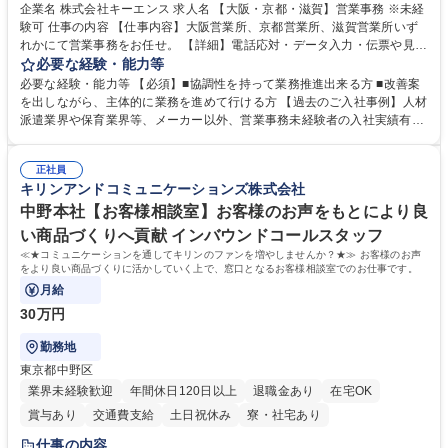
企業名 株式会社キーエンス 求人名 【大阪・京都・滋賀】営業事務 ※未経
験可 仕事の内容 【仕事内容】大阪営業所、京都営業所、滋賀営業所いず
れかにて営業事務をお任せ。 【詳細】電話応対・データ入力・伝票や見積
の作成・カタログ送付・来客対応・営業所内で発生する事務業務や業務改
必要な経験・能力等
善をお任せ。 【教育制度】ご入社後、育成担当とペアになりながらOJTに
必要な経験・能力等 【必須】■協調性を持って業務推進出来る方 ■改善案
て業務を覚えていただくことが可能です。業務システムがきちんと構築さ
を出しながら、主体的に業務を進めて行ける方 【過去のご入社事例】人材
れているため、スムーズに仕事に慣れることができる環境です。また、
派遣業界や保育業界等、メーカー以外、営業事務未経験者の入社実績有
「チームで成果を出す文化」があり、良いやり方を積極的に共有しながら
【当社の事務職について】単なる事務ではなく主体性を発揮したサポート
常に改善を目指す風土のため、安心して業務に取り組んでいただけます。
により、キーエンスの付加価値向上に貢献します。ベースの定型業務に加
募集職種 【大阪・京都・滋賀】営業事務 ※未経験可
正社員
えて、お客様や社員の状況に合わせ、能動的なサポート、改善の動きも期
キリンアンドコミュニケーションズ株式会社
待され。組織を支えるスペシャリストとして、チームに貢献し、結果的に
社員から頼られる存在になることができます。平均19:30の退勤以降の業
中野本社【お客様相談室】お客様のお声をもとにより良
務の持ち帰りも禁止されており、メリハリのある働き方となります。 学
い商品づくりへ貢献 インバウンドコールスタッフ
歴・資格 学歴：大学院 大学 高専 短大 語学力： 資格：
≪★コミュニケーションを通してキリンのファンを増やしませんか？★≫ お客様のお声
をより良い商品づくりに活かしていく上で、窓口となるお客様相談室でのお仕事です。
月給
30万円
勤務地
東京都中野区
業界未経験歓迎
年間休日120日以上
退職金あり
在宅OK
賞与あり
交通費支給
土日祝休み
寮・社宅あり
仕事の内容