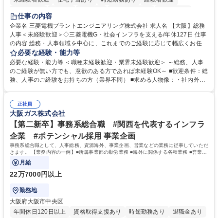
退職金あり
在宅OK
賞与あり
完全週休2日制
交通費支給
仕事の内容
駅近5分以内
土日祝休み
服装自由
寮・社宅あり
食事補助あり
企業名 三菱電機プラントエンジニアリング株式会社 求人名 【大阪】総務
人事＜未経験歓迎＞◇三菱電機G・社会インフラを支える/年休127日 仕事
の内容 総務・人事領域を中心に、これまでのご経験に応じて幅広くお任せ
します。 ＜具体的には＞ ・総務/人事労務（給与・社保・勤怠管理など）
必要な経験・能力等
・採用・教育研修 ・福利厚生運用 など ※基本的には事務所勤務ですが、
必要な経験・能力等 ＜職種未経験歓迎・業界未経験歓迎＞ ～総務、人事
採用や教育等の業務内容により、関西圏以外への日帰り・宿泊を伴う国内
のご経験が無い方でも、意欲のある方であれば未経験OK～ ■歓迎条件：総
出張もございます。 ※担当業務を持ちつつ、お互いに助け合いながら、総
務、人事のご経験をお持ちの方（業界不問） ■求める人物像：・社内外の
務部という組織として協力しながら進める体制です。 募集職種 【大阪】
関係各部門との調整を率先して行い、業務を円滑に遂行できる協調性やコ
総務人事＜未経験歓迎＞◇三菱電機G・社会インフラを支える/年休127日
ミュニケーション能力を持っている方 ・人事総務領域に興味がありゼネラ
正社員
リスト志向をお持ちの方 学歴・資格 学歴：大学院 大学 語学力： 資格：
大阪ガス株式会社
【第二新卒】事務系総合職 #関西を代表するインフラ
企業 #ポテンシャル採用 事業企画
事務系総合職として、人事総務、資源海外、事業企画、営業などの業務に従事していただ
きます。 【業務内容の一例】■所属事業部の勤労業務 ■海外に関係する各種業務 ■営業部
門の企画スタッフ、ルート営業
月給
22万7000円以上
勤務地
大阪府大阪市中央区
年間休日120日以上
資格取得支援あり
時短勤務あり
退職金あり