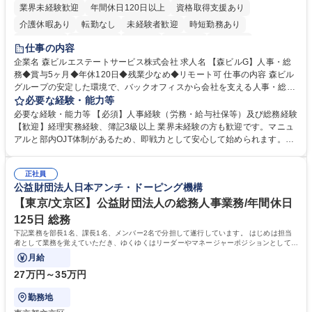
業界未経験歓迎
年間休日120日以上
資格取得支援あり
介護休暇あり
転勤なし
未経験者歓迎
時短勤務あり
経験者歓迎
退職金あり
在宅OK
賞与あり
育休あり
仕事の内容
完全週休2日制
交通費支給
長期歓迎
駅近5分以内
土日祝休み
企業名 森ビルエステートサービス株式会社 求人名 【森ビルG】人事・総
務◆賞与5ヶ月◆年休120日◆残業少なめ◆リモート可 仕事の内容 森ビル
グループの安定した環境で、バックオフィスから会社を支える人事・総務
をお任せします。 労務と総務の業務をバランスよく担当し、ゆくゆくは制
必要な経験・能力等
度改定などのコア業務にも挑戦できる、やりがいある環境です。 ■勤怠管
必要な経験・能力等 【必須】人事経験（労務・給与社保等）及び総務経験
理、給与計算、社会保険手続き、年末調整等の労務管理全般 ■入退社手続
【歓迎】経理実務経験、簿記3級以上 業界未経験の方も歓迎です。マニュ
き、社内規定の改定や人事制度改定などのコア業務 ■社内イベントの企画
アルと部内OJT体制があるため、即戦力として安心して始められます。
運営やその他総務業務全般 ※労務と総務を1：1の割合でお任せ。 入社後
【魅力・やりがい】森ビルGの安定基盤で労務から総務まで幅広く携われ
は部内のOJTを中心に、あなたの経験に合わせて不足している部分はいつ
ます。定型業務に留まらず、社内規定や人事制度の改定など会社のコア業
でも質問・相談できる環境が整っているため、安心して成長できます。 募
正社員
務に挑戦できるため、自身の成長と組織への貢献度をダイレクトに実感で
公益財団法人日本アンチ・ドーピング機構
集職種 【森ビルG】人事・総務◆賞与5ヶ月◆年休120日◆残業少なめ◆
きます。 残業少なめ、週1日リモート可など、ワークライフバランスを保
リモート可
ち長期活躍できる環境です。 「これまでの幅広い経験を活かし、長期的な
【東京/文京区】公益財団法人の総務人事業務/年間休日
キャリアを築きたい」という前向きな意欲と挑戦を全力で応援します。 学
125日 総務
歴・資格 学歴：大学院 大学 高専 短大 専修学校 高校 語学力： 資格：日商
下記業務を部長1名、課長1名、メンバー2名で分担して遂行しています。 はじめは担当
簿記検定1級 日商簿記検定2級 日商簿記検定3級
者として業務を覚えていただき、ゆくゆくはリーダーやマネージャーポジションとして活
躍いただくことを期待しています。
月給
27万円～35万円
勤務地