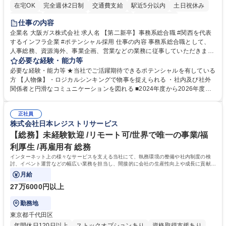
在宅OK
完全週休2日制
交通費支給
駅近5分以内
土日祝休み
服装自由
第二新卒歓迎
寮・社宅あり
食事補助あり
仕事の内容
企業名 大阪ガス株式会社 求人名 【第二新卒】事務系総合職 #関西を代表
するインフラ企業 #ポテンシャル採用 仕事の内容 事務系総合職として、
人事総務、資源海外、事業企画、営業などの業務に従事していただきま
す。 【業務内容の一例】■所属事業部の勤労業務 ■海外に関係する各種業
必要な経験・能力等
務 ■営業部門の企画スタッフ、ルート営業 【キャリアパス】入社後の配属
必要な経験・能力等 ★当社でご活躍期待できるポテンシャルを有している
ポジションで一定期間ご活躍頂いた後、本人の適性及び将来のキャリアを
方 【人物像】・ロジカルシンキングで物事を捉えられる ・社内及び社外
鑑みてジョブローテーションを行います。 【育成】OJTでの現場育成や研
関係者と円滑なコミュニケーションを図れる ■2024年度から2026年度ま
修カリキュラムを通じて、Daigasグループの業務で必要となる知識につい
での3ヵ年を対象とする「Daigasグループ中期経営計画2026」を策定しま
て学んでいただきます。 募集職種 【第二新卒】事務系総合職 #関西を代
した。https://www.osakagas.co.jp/company/press/pr2024/1777576_564
表するインフラ企業 #ポテンシャル採用
正社員
72.html ■エネルギーセキュリティの不安定化や気候変動による自然災害の
株式会社日本レジストリサービス
甚大化など、これまで以上に社会課題解決の重要性が高まっています。
「未来の日常」の創造に向けて持続可能な社会の実現に貢献してまいりま
【総務】未経験歓迎 /リモート可/世界で唯一の事業/福
す。 学歴・資格 学歴：大学院 大学 語学力： 資格：
利厚生 /再雇用有 総務
インターネット上の様々なサービスを支える当社にて、執務環境の整備や社内制度の検
討、イベント運営などの幅広い業務を担当し、間接的に会社の生産性向上や成長に貢献し
ている部署です。
月給
27万6000円以上
勤務地
東京都千代田区
年間休日120日以上
ストックオプションあり
資格取得支援あり