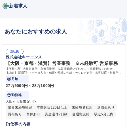
新着求人
あなたにおすすめの求人
正社員
株式会社キーエンス
【大阪・京都・滋賀】営業事務 ※未経験可 営業事務
【仕事内容】大阪営業所、京都営業所、滋賀営業所いずれかにて営業事務をお任せ。
【詳細】電話応対・データ入力・伝票や見積の作成・カタログ送付・来客対応・営業所内
で発生する事務業務や業務改善をお任せ。
月給
27万9000円～28万1000円
勤務地
大阪府大阪市淀川区
業界未経験歓迎
年間休日120日以上
未経験者歓迎
退職金あり
賞与あり
育休あり
完全週休2日制
交通費支給
駅近5分以内
土日祝休み
仕事の内容