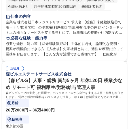
介護休暇あり
月平均残業時間20時間以内
未経験者歓迎
住宅手当あり
時短勤務あり
研修あり
在宅OK
賞与あり
仕事の内容
完全週休2日制
交通費支給
駅近5分以内
土日祝休み
服装自由
企業名 株式会社日本レジストリサービス 求人名 【総務】未経験歓迎◎/リ
モート可/世界で唯一の事業/福利厚生◎/再雇用有 仕事の内容 インターネッ
ト上の様々なサービスを支える当社にて、執務環境の整備や社内制度の検
討、イベント運営などの幅広い業務を担当し、間接的に会社の生産性向上
必要な経験・能力等
や成長に貢献している部署です。 会社の全メンバーが安心して長く成果を
必要な経験・能力等 【◎未経験歓迎◎】 主体的に考え、論理的な説明・
発揮できる環境を整えるために、毎日のメンテナンスや維持管理に加え、
提案が積極的にできる方 【入社後】先輩社員と共に、適性や希望に沿って
新たな施策検討を積極的に行っていただき、会社全体を巻き込み課題解決
業務をお任せします。 【こんな方が活躍できる職種です】 ・仕組化が好
を推進。 ・オフィス運営：執務環境の整備・物品管理・社内規定整備/改
き/得意・協働の姿勢を持っている・優先順位付け、マルチタスクが得意・
善・イベント企画/運営・非常時の対応 など、本人の希望や適性によって
様々な立場で物事を考えられる・定型業務だけでなく突発的な出来事にも
幅広い業務の体得が可能で、多様なキャリアパスを描くことも可能です。
正社員
対処できる・新しいことに興味関心がある 【魅力】■自己啓発支援：資格
森ビルエステートサービス株式会社
募集職種 【総務】未経験歓迎◎/リモート可/世界で唯一の事業/福利厚生◎/
取得や通信教育など費用の80%（年間25万円まで）を補助 ■住宅手当：家
再雇用有
賃の50%（月額7万円まで）を補助 学歴・資格 学歴：大学院 大学 語学
【森ビルG】人事・総務 賞与5ヶ月 年休120日 残業少な
力： 資格：
め リモート可 福利厚生/労務/給与管理人事
森ビルグループの安定した環境で、バックオフィスから会社を支える人事・総務をお任せ
します。 労務と総務の業務をバランスよく担当し、ゆくゆくは制度改定などのコア業務
にも挑戦できる、やりがいある環境です。
月給
26万2000円～36万4000円
勤務地
東京都港区