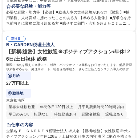
育成業務を中心に、中期経営計画・予算等の管理、設備投資計画等の策
定、さらに社内の重要会議の運営等、経営の根幹となる幅広い総務人事業
必要な経験・能力等
務全般を担当していただきます。 【主な業務内容】 ■採用関係業務および
必要な経験・能力等 【必須】■総務人事の実務経験がある方 【歓迎】■採
人材育成(社員研修)業務の推進 ■中期経営計画および予算等の管理 ■設備
用業務、人材育成に携わったことのある方 【求める人物像】 ■探求心を持
投資計画等の策定 ■社内の重要会議の運営 ■その他総務人事業務全般 【入
ち前向きに業務に取り組める方 ■臆せずに部門・会社を超えたコミュニケ
社後】入社後は採用や育成をメインに担当し将来的には経営根幹に関わる
ーションの取れる方 ■自分で考えて行動のできる方 ■第二の創業期を迎え
総務人事業務全般へ幅広く従事していただきます。 募集職種 【豊中市/総
る当社で組織の次代を担うネクスト人材として長期的に成長したい方 ■周
務人事】経験者歓迎！/阪急阪神HDグループ/年休124日
正社員
囲のメンバーと協調しつつ主体性を持って能動的に業務を推進できる方 学
B・GARDEN税理士法人
歴・資格 学歴：大学院 大学 高専 短大 専修学校 高校 語学力： 資格：
【新橋/総務】女性歓迎※ポジティブアクション/年休12
6日/土日祝休 総務
港区に拠点を構える当社にて、総務・バックオフィス業務をお任せいたします。備品管理
や来客対応から、経理サポート、社会保険手続き、さらには新たなシステム導入の検討ま
で、幅広く組織を支える役割です。
月給
27万円以上
勤務地
東京都港区
業界未経験歓迎
年間休日120日以上
月平均残業時間20時間以内
平日のみOK
転勤なし
時短勤務あり
経験者歓迎
退職金あり
賞与あり
完全週休2日制
交通費支給
駅近5分以内
土日祝休み
仕事の内容
服装自由
企業名 Ｂ・ＧＡＲＤＥＮ税理士法人 求人名 【新橋/総務】女性歓迎※ポジ
ティブアクション／年休126日／土日祝休 仕事の内容 港区に拠点を構える