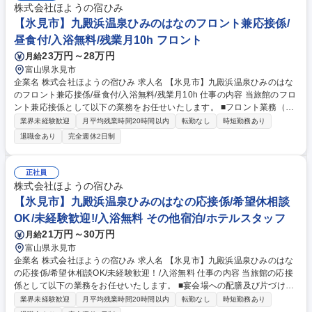
株式会社ほようの宿ひみ
【氷見市】九殿浜温泉ひみのはなのフロント兼応接係/
昼食付/入浴無料/残業月10h フロント
23万円～28万円
月給
富山県氷見市
企業名 株式会社ほようの宿ひみ 求人名 【氷見市】九殿浜温泉ひみのはな
のフロント兼応接係/昼食付/入浴無料/残業月10h 仕事の内容 当旅館のフロ
ント兼応接係として以下の業務をお任せいたします。 ■フロント業務（チ
ェックイン・チェックアウト手続き、電話応対） ■応接業務（配膳・客室
業界未経験歓迎
月平均残業時間20時間以内
転勤なし
時短勤務あり
清掃） など 【具体的には】 フロント兼応接係としての業務は、旅館の顔
退職金あり
完全週休2日制
としての役割を果たします。チェックイン・チェックアウト手続き、予約
管理、電話対応、宿泊客の質問や要望に応じたサービス提供等が含まれま
す。また、客室への案内やお茶出し、滞在中のアテンド、食事の説明等、
正社員
お客様の快適な宿泊体験をサポートするため多岐にわたる接客業務を行い
株式会社ほようの宿ひみ
ます。 募集職種 【氷見市】九殿浜温泉ひみのはなのフロント兼応接係/昼
【氷見市】九殿浜温泉ひみのはなの応接係/希望休相談
食付/入浴無料/残業月10h
OK/未経験歓迎!/入浴無料 その他宿泊/ホテルスタッフ
21万円～30万円
月給
富山県氷見市
企業名 株式会社ほようの宿ひみ 求人名 【氷見市】九殿浜温泉ひみのはな
の応接係/希望休相談OK/未経験歓迎！/入浴無料 仕事の内容 当旅館の応接
係として以下の業務をお任せいたします。 ■宴会場への配膳及び片づけ
（食事専用フロアでの作業） ■客室清掃、布団上げ ■休憩、宿泊のお客様
業界未経験歓迎
月平均残業時間20時間以内
転勤なし
時短勤務あり
用お茶セット他の準備 など 【具体的には】 旅館の応接係は、宿泊客のお