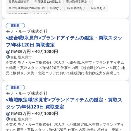
務をお任せします。 ■金属素材の加工業務/順送プレス及び単発プレスの加
業界未経験歓迎
年間休日120日以上
資格取得支援あり
工作業など 安全面にも考慮しており、品質や安全第一の当社にて工場内の
月平均残業時間20時間以内
転勤なし
時短勤務あり
退職金あり
複数ある製造業務のひとつ、金属プレス加工をお任せいたします。 当工場
完全週休2日制
土日祝休み
では、順送プレス機4台（80～150t）、単発プレス機8台（45～60t）を保
有し、主に建築金物関係の部品を多く生産しております。 ご入社後は工場
正社員
内の業務について説明後、まずは見学から業務の流れを掴んでいただきま
モノ・ループ株式会社
す。現職の先輩がしっかりレクチャーしてくれますのでご安心ください。
<総合職/氷見市>ブランドアイテムの鑑定・買取スタッ
募集職種 【富山県氷見市/金属プレス加工製造】残業ほぼ無し/年休127日/
マイカー通勤可
フ/年休120日 買取査定
36万円～40万1000円
月給
富山県氷見市
企業名 モノ・ループ株式会社 求人名 ＜総合職/氷見市＞ブランドアイテム
の鑑定・買取スタッフ/年休120日 仕事の内容 【総合職(グローバル職)】地
元に根付き、東海・北陸エリアにおいて継続的に店舗数拡大を実現してい
る当社にて、ブランドアイテム鑑定のプロとしてご活躍いただける方を募
集します。 ★入社後は下記業務からスタートしていただきます。 ■店舗運
正社員
営における業務全般(シフト管理及びメンバーマネジメント) ■お客様対応:
モノ・ループ株式会社
ご来店のお客様が持ち込んだ商品の買取査定をお任せ！ 【買取商材】ポケ
モンカード/ブランド品/古美術品など 【当社の大事にする価値観】品物を
<地域限定職/氷見市>ブランドアイテムの鑑定・買取ス
買取るだけでなく〈お客様の品物への想いや思い出も伺い気持ちを整理し
タッフ/年休120日 買取査定
ていただいたうえで買取る〉ことを大切にしています。 募集職種 ＜総合
33万円～40万1000円
月給
職/氷見市＞ブランドアイテムの鑑定・買取スタッフ/年休120日
富山県氷見市
企業名 モノ・ループ株式会社 求人名 ＜地域限定職/氷見市＞ブランドアイ
テムの鑑定・買取スタッフ/年休120日 仕事の内容 地元に根付き、東海・