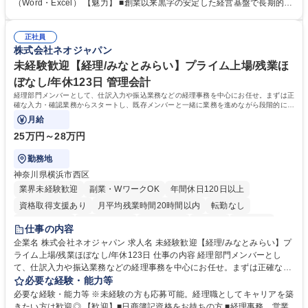
話・来客対応 ■物件の鍵や社内の備品管理 ■データ入力や書類作成 ■契約
（Word・Excel） 【魅力】 ■創業以来黒字の安定した経営基盤で長期的に
書などのファイリング ■郵送物の仕訳・発送 など 募集職種 ◆急募｜9月1
安心して働ける環境 ■残業ほぼなしで働きやすさ抜群、プライベートとの
日入社◆【渋谷/一般事務】未経験歓迎/年休124日/残業ほぼ無
両立が可能 ■有給取得を積極的に推奨、年間10日程度の取得実績 ■1ヶ月
正社員
のOJTで業務を習得可能、未経験でもしっかりサポート 学歴・資格 学
株式会社ネオジャパン
歴：大学院 大学 高専 短大 語学力： 資格：
未経験歓迎【経理/みなとみらい】プライム上場/残業ほ
ぼなし/年休123日 管理会計
経理部門メンバーとして、仕訳入力や振込業務などの経理事務を中心にお任せ。まずは正
確な入力・確認業務からスタートし、既存メンバーと一緒に業務を進めながら段階的に経
理知識を身につけていただきます。
月給
25万円～28万円
勤務地
神奈川県横浜市西区
業界未経験歓迎
副業・WワークOK
年間休日120日以上
資格取得支援あり
月平均残業時間20時間以内
転勤なし
未経験者歓迎
時短勤務あり
退職金あり
在宅OK
賞与あり
仕事の内容
完全週休2日制
交通費支給
駅近5分以内
土日祝休み
服装自由
企業名 株式会社ネオジャパン 求人名 未経験歓迎【経理/みなとみらい】プ
ライム上場/残業ほぼなし/年休123日 仕事の内容 経理部門メンバーとし
寮・社宅あり
て、仕訳入力や振込業務などの経理事務を中心にお任せ。まずは正確な入
力・確認業務からスタートし、既存メンバーと一緒に業務を進めながら段
必要な経験・能力等
階的に経理知識を身につけていただきます。 【具体的には】 ■社内稟議に
必要な経験・能力等 ※未経験の方も応募可能。経理職としてキャリアを築
基づく仕訳入力 ■月末の振込業務 ■明細作成 ■伝票処理、記帳業務 ■既存
きたい方は歓迎◎ 【歓迎】■日商簿記資格をお持ちの方 ■経理事務、営業