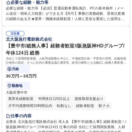
いたします。注文対応やWebデータの出力、各所への発注・加工依頼のほ
必要な経験・能力等
か、電話・メール対応等の事務業務を担当します。 ■受注・発注業務：FA
必要な経験・能力等 【必須】普通自動車運転免許、PCの基本操作（メー
Xによる注文対応、Web発注データのプリントアウト、各仕入先・協力会
ル送信・簡単入力程度）ができる方【尚可】事務の実務経験、受発注業務
社への発注および加工依頼等 ■納品書・請求書の作成および発送手配 ■商
の経験のある方★業界・職種未経験歓迎！人柄と意欲を重視した採用を行
品手配・在庫確認・納期調整 ■電話・メールでの問い合わせ対応および付
っています。 【要件】未経験歓迎！未経験からスタートして長く勤務する
随する事務全般 ※高度なPCスキルは不要です。【業務内容の変更範囲】
社員が多数在籍しています。 【求める人物像】納期優先の業界のため状況
当社の指定する業務 募集職種 東京都品川区【営業アシスタント】未経験O
正社員
変化に臨機応変かつ柔軟に対応できる方、約束を守り正確に作業を進めら
北大阪急行電鉄株式会社
K◆受発注・事務◆年間休日130日
れる方を求めています。高度なPCスキルや関数知識は一切不要です。丁
寧な指導体制が整っているため、安心してお仕事をスタートしていただけ
【豊中市/総務人事】経験者歓迎!/阪急阪神HDグループ/
ます。 学歴・資格 学歴：大学院 大学 高専 短大 専修学校 高校 語学力：
年休124日 総務
資格：
当社にて採用関係業務、人材育成業務を中心に、中期経営計画・予算等の管理、設備投資
計画等の策定、さらに社内の重要会議の運営等、経営の根幹となる幅広い総務人事業務全
般を担当していただきます。
月給
30万円～38万円
勤務地
大阪府豊中市
業界未経験歓迎
年間休日120日以上
資格取得支援あり
月平均残業時間20時間以内
転勤なし
経験者歓迎
駅ナカ
退職金あり
完全週休2日制
交通費支給
駅近5分以内
仕事の内容
土日祝休み
服装自由
昼食補助あり
食事補助あり
企業名 北大阪急行電鉄株式会社 求人名 【豊中市/総務人事】経験者歓迎！/
阪急阪神HDグループ/年休124日 仕事の内容 当社にて採用関係業務、人材