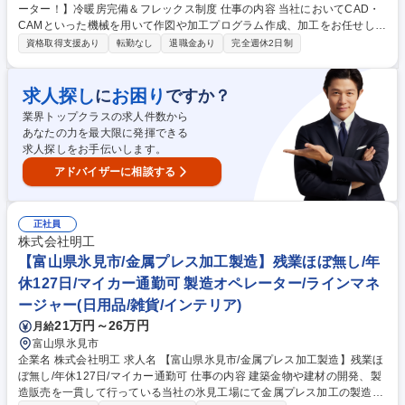
ーター！】冷暖房完備＆フレックス制度 仕事の内容 当社においてCAD・
CAMといった機械を用いて作図や加工プログラム作成、加工をお任せしま
す。多品種小ロット、お客様の要望を、具現化データをもとに設計、全力
資格取得支援あり
転勤なし
退職金あり
完全週休2日制
でお客様の要望にお応えしています。 ■マシニングセンタと呼ばれNC設
備による切削加工(CAD/CAM使用）■研磨機による切削加工を中心にお任
せいたします。力作業ではなく誰でもなれればプロフェッショナルを目指
求人探し
お困り
に
ですか？
せるお仕事です！ ★冷暖房も完備の環境で働きやすい環境です！ ★最初
業界トップクラスの求人件数から
はいきなり加工業務お任せするのではなく、製品の検査やチェック等簡単
あなたの力を最大限に発揮できる
な作業から慣れて頂くので、未経験者でも安心です！ 募集職種 氷見市
求人探しをお手伝いします。
【実務未経験OKの部品加工オペレーター！】冷暖房完備＆フレックス制
度
アドバイザーに相談する
正社員
株式会社明工
【富山県氷見市/金属プレス加工製造】残業ほぼ無し/年
休127日/マイカー通勤可 製造オペレーター/ラインマネ
ージャー(日用品/雑貨/インテリア)
21万円～26万円
月給
富山県氷見市
企業名 株式会社明工 求人名 【富山県氷見市/金属プレス加工製造】残業ほ
ぼ無し/年休127日/マイカー通勤可 仕事の内容 建築金物や建材の開発、製
造販売を一貫して行っている当社の氷見工場にて金属プレス加工の製造業