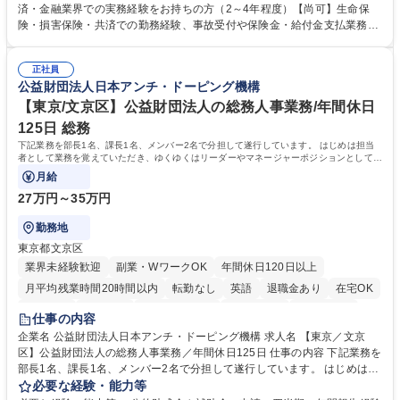
内容確認、および共済金支払に関する審査・事務処理業務全般を担当 ■専
済・金融業界での実務経験をお持ちの方（2～4年程度）【尚可】生命保
用システムへのデータ入力、各種必要書類の作成・発送作業 ■加入者様や
険・損害保険・共済での勤務経験、事故受付や保険金・給付金支払業務経
医療機関等からの各種問い合わせに対する丁寧かつ迅速な電話応対 ■現場
験がある方 【求める人物像】■相手の立場に立った丁寧な対応ができる方
調査の対応および業務プロセスの改善活動 【業務内容の変更範囲】当社の
■チームワークを大切にし、素直に学べる方★外勤の保険営業から内勤事
指定する業務 募集職種 横浜市【共済金支払事務】金融保険業界経験歓迎/
正社員
務へのキャリアチェンジ希望者も大歓迎です！ 学歴・資格 学歴：大学院
公益財団法人日本アンチ・ドーピング機構
各種手当充実/転勤無
大学 高専 短大 専修学校 高校 語学力： 資格：
【東京/文京区】公益財団法人の総務人事業務/年間休日
125日 総務
下記業務を部長1名、課長1名、メンバー2名で分担して遂行しています。 はじめは担当
者として業務を覚えていただき、ゆくゆくはリーダーやマネージャーポジションとして活
躍いただくことを期待しています。
月給
27万円～35万円
勤務地
東京都文京区
業界未経験歓迎
副業・WワークOK
年間休日120日以上
月平均残業時間20時間以内
転勤なし
英語
退職金あり
在宅OK
賞与あり
育休あり
完全週休2日制
交通費支給
土日祝休み
仕事の内容
食事補助あり
企業名 公益財団法人日本アンチ・ドーピング機構 求人名 【東京／文京
区】公益財団法人の総務人事業務／年間休日125日 仕事の内容 下記業務を
部長1名、課長1名、メンバー2名で分担して遂行しています。 はじめは担
当者として業務を覚えていただき、ゆくゆくはリーダーやマネージャーポ
必要な経験・能力等