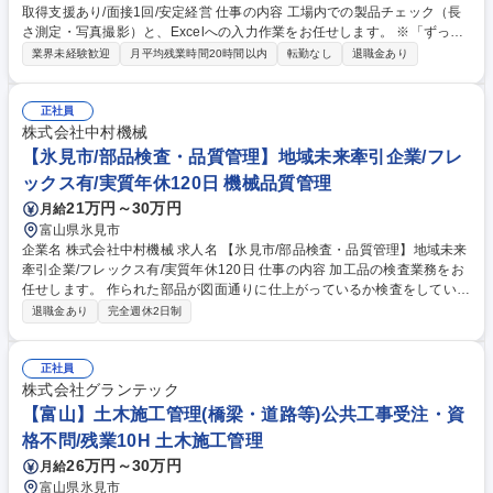
取得支援あり/面接1回/安定経営 仕事の内容 工場内での製品チェック（長
さ測定・写真撮影）と、Excelへの入力作業をお任せします。 ※「ずっと
デスクワーク」ではなく、工場に行って測定して入力する仕事です。 《具
業界未経験歓迎
月平均残業時間20時間以内
転勤なし
退職金あり
体的な業務内容》 ・完成品のサイズ測定（長さなど）・製品の写真撮影
・測定データをExcelへ入力（写真貼り付け＋数値入力） ・外部検査（お
客様立会い）のスケジュール調整 ・検査当日の立会い／サポート（付き添
正社員
い） ★業務は段階的にお任せしますのでご安心ください。 募集職種 【氷
株式会社中村機械
見市/検査・測定補助】未経験歓迎★資格取得支援あり/面接1回/安定経営
【氷見市/部品検査・品質管理】地域未来牽引企業/フレ
ックス有/実質年休120日 機械品質管理
21万円～30万円
月給
富山県氷見市
企業名 株式会社中村機械 求人名 【氷見市/部品検査・品質管理】地域未来
牽引企業/フレックス有/実質年休120日 仕事の内容 加工品の検査業務をお
任せします。 作られた部品が図面通りに仕上がっているか検査をしていた
だきます。 【詳細】金属で作られた部品の検査業務・作られた金属部品を
退職金あり
完全週休2日制
様々な測定器具を用いて、図面通りに仕上がっているか検査をしていただ
きます。 お客様の要望を、データをもとに設計し具現化。全力で要望にお
応えしています。自前で作って組み立てて出荷でき、作り手の醍醐味を味
正社員
わえます。 ■仕事内容の変更範囲：当社業務全般内容 募集職種 【氷見市/
株式会社グランテック
部品検査・品質管理】地域未来牽引企業/フレックス有/実質年休120日
【富山】土木施工管理(橋梁・道路等)公共工事受注・資
格不問/残業10H 土木施工管理
26万円～30万円
月給
富山県氷見市