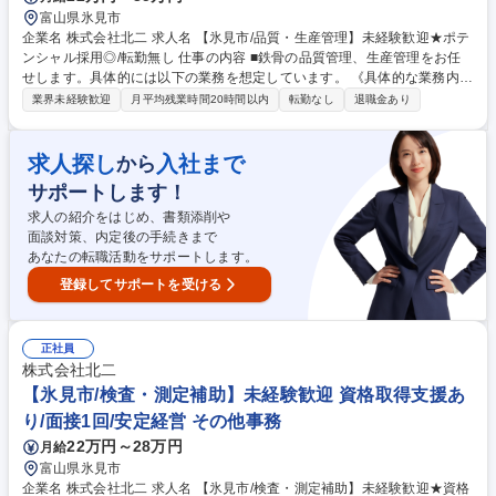
富山県氷見市
企業名 株式会社北二 求人名 【氷見市/品質・生産管理】未経験歓迎★ポテ
ンシャル採用◎/転勤無し 仕事の内容 ■鉄骨の品質管理、生産管理をお任
せします。具体的には以下の業務を想定しています。 《具体的な業務内
容》・製品の品質管理・工程管理・検査機器の調節・品質教育の実施 ■1m
業界未経験歓迎
月平均残業時間20時間以内
転勤なし
退職金あり
程度の高さの大きな鉄骨を扱いますが、力作業はありません。体力に自信
がなくてもご安心ください♪ 募集職種 【氷見市/品質・生産管理】未経験歓
迎★ポテンシャル採用◎/転勤無し
求人探し
入社まで
から
サポートします！
求人の紹介をはじめ、書類添削や
面談対策、内定後の手続きまで
あなたの転職活動をサポートします。
登録してサポートを受ける
正社員
株式会社北二
【氷見市/検査・測定補助】未経験歓迎 資格取得支援あ
り/面接1回/安定経営 その他事務
22万円～28万円
月給
富山県氷見市
企業名 株式会社北二 求人名 【氷見市/検査・測定補助】未経験歓迎★資格