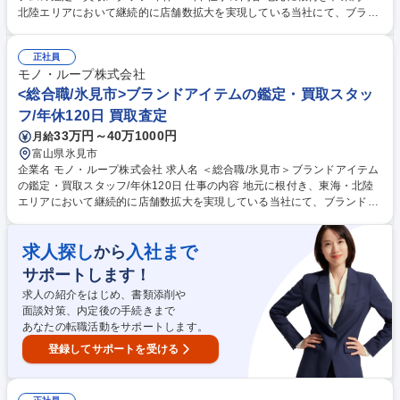
北陸エリアにおいて継続的に店舗数拡大を実現している当社にて、ブラン
ドアイテム鑑定のプロとしてご活躍いただきます。地域限定職の募集で
す。 ★入社後は下記業務からスタートしていただきます。 ■店舗運営にお
正社員
ける業務全般(シフト管理及びメンバーマネジメント) ■お客様対応:ご来店
モノ・ループ株式会社
のお客様が持ち込んだ商品の買取査定をお任せ！ 【買取商材】ポケモンカ
ード/ブランド品/古美術品など 【当社の大事にする価値観】品物を買取る
<総合職/氷見市>ブランドアイテムの鑑定・買取スタッ
だけでなく〈お客様の品物への想いや思い出も伺い気持ちを整理していた
フ/年休120日 買取査定
だいたうえで買取る〉ことを大切にしています。 募集職種 ＜地域限定職/
33万円～40万1000円
月給
氷見市＞ブランドアイテムの鑑定・買取スタッフ/年休120日
富山県氷見市
企業名 モノ・ループ株式会社 求人名 ＜総合職/氷見市＞ブランドアイテム
の鑑定・買取スタッフ/年休120日 仕事の内容 地元に根付き、東海・北陸
エリアにおいて継続的に店舗数拡大を実現している当社にて、ブランドア
イテム鑑定のプロとしてご活躍いただける方を募集します。 ★入社後は下
記業務からスタートしていただきます。 ■店舗運営における業務全般(シフ
求人探し
入社まで
から
ト管理及びメンバーマネジメント) ■お客様対応:ご来店のお客様が持ち込
んだ商品の買取査定をお任せ！ 【買取商材】ポケモンカード/ブランド品/
サポートします！
古美術品など 【当社の大事にする価値観】品物を買取るだけでなく〈お客
求人の紹介をはじめ、書類添削や
様の品物への想いや思い出も伺い気持ちを整理していただいたうえで買取
面談対策、内定後の手続きまで
る〉ことを大切にしています。 募集職種 ＜総合職/氷見市＞ブランドアイ
あなたの転職活動をサポートします。
テムの鑑定・買取スタッフ/年休120日
登録してサポートを受ける