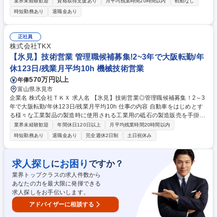
やり取りはすべて電話・PCで完結します。 【具体的には】 ■外部配送業
業界未経験歓迎
資格取得支援あり
月平均残業時間20時間以内
転勤なし
者との電話・メール対応 ■納期・荷下ろし順を考慮した配車計画 ■積載効
時短勤務あり
退職金あり
率を考えた輸送手配 ■工場・運搬スタッフとの調整 扱う製品は形やサイズ
が毎回異なるため、「どの製品を、どの順番で、どのトラックに積むか」
を考える仕事です。まるでパズルのように組み合わせを考える面白さがあ
正社員
ります。 募集職種 【氷見市/配車管理】未経験OK/残業少/転勤無/デスクワ
株式会社TKX
ーク中心/サポート体制◎
【氷見】技術営業 管理職候補募集!2~3年で大阪転勤/年
休123日/残業月平均10h 機械技術営業
570万円以上
年俸
富山県氷見市
企業名 株式会社ＴＫＸ 求人名 【氷見】技術営業◎管理職候補募集！2～3
年で大阪転勤/年休123日/残業月平均10h 仕事の内容 自動車をはじめとす
る様々な工業製品の製造時に使用される工業用の砥石の製造販売を手掛け
る当社において、営業担当とお客様との仲介者の役割を担う生産技術ポジ
業界未経験歓迎
年間休日120日以上
月平均残業時間20時間以内
ションを募集します。 ※ご確認お願いします※2～3年程度かけて砥石製
時短勤務あり
退職金あり
完全週休2日制
土日祝休み
品について生産技術・品質管理について知識を習得していただきます。経
験を十分積んだ後には大阪への転勤を前提としています。 はじめからすべ
てお任せするわけではございません。先輩のサポートをする中で徐々に知
求人探し
お困り
に
ですか？
識を蓄えてただき、開発から営業サポートまですべてを担えるスペシャリ
業界トップクラスの求人件数から
ストに成長していただきます。 募集職種 【氷見】技術営業◎管理職候補
あなたの力を最大限に発揮できる
募集！2～3年で大阪転勤/年休123日/残業月平均10h
求人探しをお手伝いします。
アドバイザーに相談する