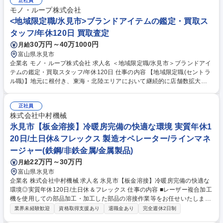
正社員
モノ・ループ株式会社
<地域限定職/氷見市>ブランドアイテムの鑑定・買取ス
タッフ/年休120日 買取査定
30万円～40万1000円
月給
富山県氷見市
企業名 モノ・ループ株式会社 求人名 ＜地域限定職/氷見市＞ブランドアイ
テムの鑑定・買取スタッフ/年休120日 仕事の内容 【地域限定職(セントラ
ル職)】地元に根付き、東海・北陸エリアにおいて継続的に店舗数拡大を
実現している当社にて、ブランドアイテム鑑定のプロとしてご活躍いただ
ける方を募集します。 ★入社後は下記業務からスタートしていただきま
正社員
す。 ■店舗運営における業務全般(シフト管理及びメンバーマネジメント)
株式会社中村機械
■お客様対応:ご来店のお客様が持ち込んだ商品の買取査定をお任せ！ 【買
取商材】ポケモンカード/ブランド品/古美術品など 【当社の大事にする価
氷見市【板金溶接】冷暖房完備の快適な環境 実質年休1
値観】品物を買取るだけでなく〈お客様の品物への想いや思い出も伺い気
20日/土日休&フレックス 製造オペレーター/ラインマネ
持ちを整理していただいたうえで買取る〉ことを大切にしています。 募集
ージャー(鉄鋼/非鉄金属/金属製品)
職種 ＜地域限定職/氷見市＞ブランドアイテムの鑑定・買取スタッフ/年休
22万円～30万円
120日
月給
富山県氷見市
企業名 株式会社中村機械 求人名 氷見市【板金溶接】冷暖房完備の快適な
環境◎実質年休120日/土日休＆フレックス 仕事の内容 ■レーザー複合加工
機を使用しての部品加工・加工した部品の溶接作業等をお任せいたしま
す。流れ作業とは違い、多品種少ロット部品が多く、図面を見ながらの作
業界未経験歓迎
資格取得支援あり
退職金あり
完全週休2日制
業です。 ◎最新鋭かつ多様な機械を導入し続けているため、ものづくりの