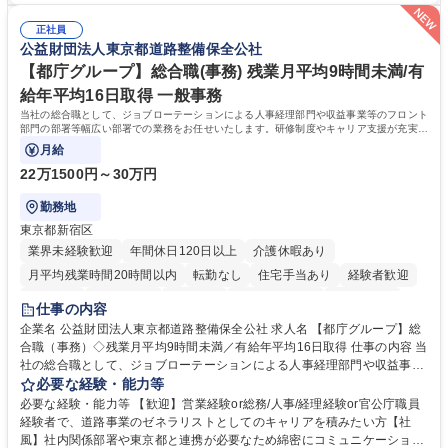
常に改善を目指す風土のため、安心して業務に取り組んでいただけます。
により、キーエンスの付加価値向上に貢献します。ベースの定型業務に加
募集職種 【大阪・京都・滋賀】営業事務 ※未経験可
正社員
えて、お客様や社員の状況に合わせ、能動的なサポート、改善の動きも期
公益財団法人東京都道路整備保全公社
待され。組織を支えるスペシャリストとして、チームに貢献し、結果的に
社員から頼られる存在になることができます。平均19:30の退勤以降の業
【都庁グループ】総合職(事務) 残業月平均9時間未満/有
務の持ち帰りも禁止されており、メリハリのある働き方となります。 学
給年平均16日取得 一般事務
歴・資格 学歴：大学院 大学 高専 短大 語学力： 資格：
当社の総合職として、ジョブローテーションによる人事経理部門や収益事業等のフロント
部門の部署等幅広い部署での業務をお任せいたします。研修制度やキャリア支援が充実し
ております！ ※下記業務詳細
月給
22万1500円～30万円
勤務地
東京都新宿区
業界未経験歓迎
年間休日120日以上
介護休暇あり
月平均残業時間20時間以内
転勤なし
住宅手当あり
経験者歓迎
研修あり
退職金あり
賞与あり
完全週休2日制
交通費支給
仕事の内容
駅近5分以内
資格取得手当あり
食事補助あり
企業名 公益財団法人東京都道路整備保全公社 求人名 【都庁グループ】総
合職（事務）◇残業月平均9時間未満／有給年平均16日取得 仕事の内容 当
社の総合職として、ジョブローテーションによる人事経理部門や収益事業
等のフロント部門の部署等幅広い部署での業務をお任せいたします。研修
必要な経験・能力等
制度やキャリア支援が充実しております！ ※下記業務詳細 【業務詳細】■
必要な経験・能力等 【歓迎】営業経験or総務/人事/経理経験or官公庁職員
管理部門：広報、人事、経理など当公社の運営に係る管理業務 ■収益部
経験者で、道路事業のゼネラリストとしてのキャリアを積みたい方【社
門：駐車場の新規開拓、管理運営、新宿駅西口広場の「イベントコーナ
風】社内関係部署や東京都と連携が必要なため綿密にコミュニケーション