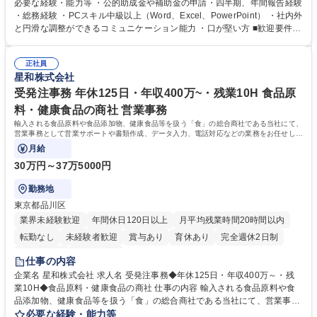
ジションとして活躍いただくことを期待しています。 【総務・人事グルー
必要な経験・能力等 ・公的助成金や補助金の申請・四半期、年間報告経験
プの業務内容】 ・人事制度関連 ・採用活動 ・教育研修の企画、実行 ・勤
・総務経験 ・PCスキル中級以上（Word、Excel、PowerPoint） ・社内外
怠管理 ・官公庁への各種提出 ・法定の会議運営（評議員会、理事会） ・
と円滑な調整ができるコミュニケーション能力 ・口が堅い方 ■歓迎要件
コンプライアンス ・内部規程やルールの管理、整備、文書管理 ・契約関
・採用業務経験 ・英語に抵抗がない方 ・営業経験 学歴・資格 学歴：大学
連 ・衛生管理 ・防災関連・公的助成金の管理・オフィス、ファシリティ
院 大学 高専 短大 専修学校 高校 語学力： 資格：
管理 ・福利厚生関連 ・職員からの問合せ、相談対応 ・その他日常の総務
正社員
星和株式会社
業務全般 募集職種 【東京／文京区】公益財団法人の総務人事業務／年間
休日125日
受発注事務 年休125日・年収400万~・残業10H 食品原
料・健康食品の商社 営業事務
輸入される食品原料や食品添加物、健康食品等を扱う「食」の総合商社である当社にて、
営業事務として営業サポートや書類作成、データ入力、電話対応などの業務をお任せしま
す。
月給
30万円～37万5000円
勤務地
東京都品川区
業界未経験歓迎
年間休日120日以上
月平均残業時間20時間以内
転勤なし
未経験者歓迎
賞与あり
育休あり
完全週休2日制
交通費支給
土日祝休み
仕事の内容
企業名 星和株式会社 求人名 受発注事務◆年休125日・年収400万～・残
業10H◆食品原料・健康食品の商社 仕事の内容 輸入される食品原料や食
品添加物、健康食品等を扱う「食」の総合商社である当社にて、営業事務
として営業サポートや書類作成、データ入力、電話対応などの業務をお任
必要な経験・能力等