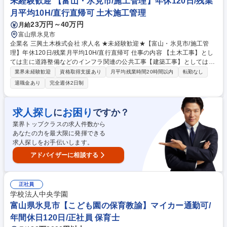
未経験歓迎 【富山・氷見市/施工管理】年休120日/残業
接客スタッフ】ラーメン無料等の福利厚生充実◎
月平均10H/直行直帰可 土木施工管理
23万円～40万円
月給
富山県氷見市
企業名 三興土木株式会社 求人名 ★未経験歓迎★【富山・氷見市/施工管
理】年休120日/残業月平均10H/直行直帰可 仕事の内容 【土木工事】とし
ては主に道路整備などのインフラ関連の公共工事【建築工事】としては氷
見市発注の工事や民間企業発注の工事等の施工管理をお任せします。工
業界未経験歓迎
資格取得支援あり
月平均残業時間20時間以内
転勤なし
程・品質・安全管理等の補助から行っていただきます。 まずは、現場での
退職金あり
完全週休2日制
写真撮影の補助や、安全管理用の資料作成の補助など、簡単な業務から慣
れていって頂き、図面の見方などをOJTを通して段階的に学んで頂きま
す。 【具体的には】■協力会社との打ち合わせ・スケジュール調整■積
求人探し
お困り
に
ですか？
算、見積書、工事書類の作成（Word/Excel使用）■CADによる図面作成
業界トップクラスの求人件数から
（未経験者の方は一から学んで頂けます）■現場写真撮影、進捗記録■安全
あなたの力を最大限に発揮できる
管理（危険箇所チェック） 募集職種 ★未経験歓迎★【富山・氷見市/施工
求人探しをお手伝いします。
管理】年休120日/残業月平均10H/直行直帰可
アドバイザーに相談する
正社員
学校法人中央学園
富山県氷見市【こども園の保育教諭】マイカー通勤可/
年間休日120日/正社員 保育士