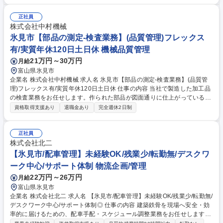
録作成 ■工場内での確認作業 ★1m程度の高さの大きな鉄骨を扱います
が、力作業はありません。工場内での確認業務とデータ入力・管理業務が
正社員
中心です。体力に自信がなくてもご安心ください♪ 募集職種 【氷見市/品
株式会社中村機械
質・生産管理】未経験OK★鉄骨づくりを支える管理スタッフ/転勤無し
氷見市【部品の測定‐検査業務】(品質管理)フレックス
有/実質年休120日土日休 機械品質管理
21万円～30万円
月給
富山県氷見市
企業名 株式会社中村機械 求人名 氷見市【部品の測定‐検査業務】(品質管
理)フレックス有/実質年休120日土日休 仕事の内容 当社で製造した加工品
の検査業務をお任せします。作られた部品が図面通りに仕上がっているか
を測定器などを使い検査をしていただきます。コツコツと正確さを求めら
資格取得支援あり
退職金あり
完全週休2日制
れるお仕事になります。 【詳細】金属で作られた部品の検査業務・作られ
た金属部品を様々な測定器具を用いて、図面通りに仕上がっているか検査
をしていただきます。 ★冷暖房完備の環境であり快適に働くことができま
正社員
す。 募集職種 氷見市【部品の測定‐検査業務】(品質管理)フレックス有/実
株式会社北二
質年休120日土日休
【氷見市/配車管理】未経験OK/残業少/転勤無/デスクワ
ーク中心/サポート体制 物流企画/管理
22万円～26万円
月給
富山県氷見市
企業名 株式会社北二 求人名 【氷見市/配車管理】未経験OK/残業少/転勤無/
デスクワーク中心/サポート体制◎ 仕事の内容 建築鉄骨を現場へ安全・効
率的に届けるための、配車手配・スケジュール調整業務をお任せします。