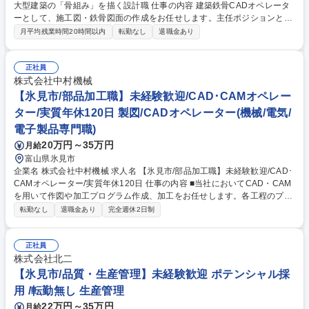
大型建築の「骨組み」を描く設計職 仕事の内容 建築鉄骨CADオペレータ
ーとして、施工図・鉄骨図面の作成をお任せします。主任ポジションとし
て、若手社員の育成やチーム強化にも携わっていただきます。 【具体的に
月平均残業時間20時間以内
転勤なし
退職金あり
は】■ゼネコン図面をもとにした鉄骨施工図作成 ■2D・3D CAD（TEKL
A・REAL4）を用いた作図 ■BIM対応・図面データ管理 ■必要部材の拾い
出し・発注連携 ■若手CADオペレーターの指導・育成 扱う案件は、首都圏
正社員
を中心とした大型建築（ビル・倉庫・工場など）が中心です。 募集職種
株式会社中村機械
【氷見市/鉄骨CADオペレーター(主任候補)】大型建築の「骨組み」を描く
【氷見市/部品加工職】未経験歓迎/CAD･CAMオペレー
設計職
ター/実質年休120日 製図/CADオペレーター(機械/電気/
電子製品専門職)
20万円～35万円
月給
富山県氷見市
企業名 株式会社中村機械 求人名 【氷見市/部品加工職】未経験歓迎/CAD･
CAMオペレーター/実質年休120日 仕事の内容 ■当社においてCAD・CAM
を用いて作図や加工プログラム作成、加工をお任せします。各工程のプロ
にて、お客様の要望を、具現化データをもとに設計、全力でお客様の要望
転勤なし
退職金あり
完全週休2日制
にお応えしています。 【詳細】■マシニングセンタなどのNC設備による
切削加工(CAD/CAM使用）■研磨機による切削加工 ■レーザー加工機によ
る板金（切断加工、曲げ）、溶接加工 ■ワイヤー、放電加工機（型彫り）
正社員
放電加工機による放電加工 ■バリ取り、面取り等 自前で作って組み立てて
株式会社北二
出荷でき、作り手の醍醐味を味わえます。 募集職種 【氷見市/部品加工
【氷見市/品質・生産管理】未経験歓迎 ポテンシャル採
職】未経験歓迎/CAD･CAMオペレーター/実質年休120日
用 /転勤無し 生産管理
22万円～35万円
月給