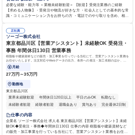
せします。 ・受注／出荷指示／売上管理／仕入管理／在庫管理／お客様や
必要な経験・能力等 ＜業種未経験歓迎＞ 【歓迎】受発注業務のご経験
倉庫と電話確認など、販売に関わる事務、営業サポートをお願いします。
【求める人物像】・受発注や物流が好きな方 ・社会人としての基本的な常
・入社後は商品について覚えることから始め、先輩社員OJTと共に業務を
識・コミュニケーション力をお持ちの方 ・電話でのやり取りを含め、相手
進めて頂きます。未経験から始めた方も多数活躍中です。 [業務内容の変
の要件を正しく理解し対応できる方 ・数量・在庫・出荷数などの数値を正
更の範囲:会社の定める業務] 募集職種 受発注事務◆年休125日・年収400
確に扱う業務に抵抗がない方 ・PCを業務で日常的に使用しており、四則
万～・残業10H◆食品原料・健康食品の商社
正社員
演算ができる方 ・業務ルールや指示を理解し、行動できる方 学歴・資格
ソーゴー株式会社
学歴：大学院 大学 短大 語学力： 資格：
東京都品川区【営業アシスタント】未経験OK 受発注・
事務 年間休日130日 営業事務
樹脂板や建築資材などの販売・加工事業を行っている当社にて、営業アシスタント業務を
お任せいたします。注文対応やWebデータの出力、各所への発注・加工依頼のほか、電
話・メール対応等の事務業務を担当します。
月給
27万円～35万円
勤務地
東京都品川区
業界未経験歓迎
年間休日120日以上
平日のみOK
転勤なし
未経験者歓迎
経験者歓迎
退職金あり
賞与あり
完全週休2日制
交通費支給
駅近5分以内
土日祝休み
仕事の内容
企業名 ソーゴー株式会社 求人名 東京都品川区【営業アシスタント】未経
験OK◆受発注・事務◆年間休日130日 仕事の内容 樹脂板や建築資材など
の販売・加工事業を行っている当社にて、営業アシスタント業務をお任せ