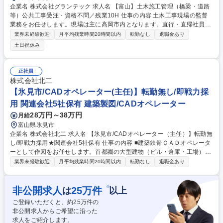
企業名 株式会社グランテック 求人名 【富山】土木施工管理（橋梁・道路
等）公共工事受注・資格不問／残業10H 仕事の内容 土木工事現場の監督
業務をお任せします。現場は主に高岡市内となります。直行・直帰社員も
多く、施工管理業務・現場監督業務を生かせます。 ・施工対象：橋梁、河
業界未経験歓迎
月平均残業時間20時間以内
転勤なし
退職金あり
川構造物、道路 ・新築/修繕：新築 ・受注元：官公庁 ・受注金額：1億円
土日祝休み
以下 ・工期：3~6カ月程度 ※泊りの出張などはほぼございません。 現場
監督の補佐(半年～1年)を経て、担当を持っていただきます。 募集職種
【富山】土木施工管理（橋梁・道路等）公共工事受注・資格不問／残業10
正社員
H
株式会社北二
【氷見市/CADオペレーター(主任)】転勤無し/即戦力採
用 関連会社5社保有 建築製図/CADオペレーター
28万円～38万円
月給
富山県氷見市
企業名 株式会社北二 求人名 【氷見市/CADオペレーター（主任）】転勤無
し/即戦力採用★関連会社5社保有 仕事の内容 ■建築鉄骨ＣＡＤオペレータ
ーとして作図をお任せします。首都圏の大型建物（ビル・倉庫・工場）の
鉄骨が主な案件です。主任として社員の教育等を通した組織強化を行って
業界未経験歓迎
月平均残業時間20時間以内
転勤なし
退職金あり
いただくことを期待しています。 【具体的には】■ゼネコンが作成した図
面から、２Ｄ・３ＤＣＡＤ使用を用いた施工図の作成■建築のＢＩＭ化■必
要とする材料を拾い出し、材料発注担当者への報告■社員の教育、マネジ
※
非公開求人
25
万件
は
以上
メント業務 募集職種 【氷見市/CADオペレーター（主任）】転勤無し/即戦
ご登録いただくと、約
25
万件の
力採用★関連会社5社保有
非公開求人からご希望に沿った
求人をご紹介します。