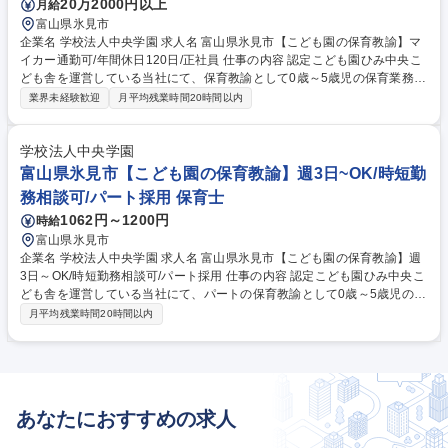
20万2000円以上
月給
富山県氷見市
企業名 学校法人中央学園 求人名 富山県氷見市【こども園の保育教諭】マ
イカー通勤可/年間休日120日/正社員 仕事の内容 認定こども園ひみ中央こ
ども舎を運営している当社にて、保育教諭として0歳～5歳児の保育業務を
お任せいたします。1クラス20名程度の園児を複数名の職員と協力しなが
業界未経験歓迎
月平均残業時間20時間以内
ら、健やかな成長を支えるお仕事です。 ■0歳～5歳児のクラス担任または
副担任としての保育業務全般■日々の登園・降園の対応、着替えや食事の
補助、お散歩の同行■年間行事や季節ごとのイベントの企画・運営■日誌の
学校法人中央学園
作成や保護者様との連絡対応（連絡帳の記入など）※園児1クラス20名程
富山県氷見市【こども園の保育教諭】週3日~OK/時短勤
度の保育業務となります。複数の職員と常に密な連携を取り、チームワー
務相談可/パート採用 保育士
クを大切にしながら業務を進める職場です。【業務内容の変更範囲】当社
1062円～1200円
時給
の指定する業務 募集職種 富山県氷見市【こども園の保育教諭】マイカー
通勤可/年間休日120日/正社員
富山県氷見市
企業名 学校法人中央学園 求人名 富山県氷見市【こども園の保育教諭】週
3日～OK/時短勤務相談可/パート採用 仕事の内容 認定こども園ひみ中央こ
ども舎を運営している当社にて、パートの保育教諭として0歳～5歳児の保
育業務をお任せいたします。1クラス20名程度の園児を複数名の職員と協
月平均残業時間20時間以内
力しながら温かくサポートするお仕事です。 ■0歳～5歳児クラスでの保
育・教育業務全般（主に関わる時間帯のサポート）■登園・降園対応、着
替えや食事の補助、お散歩同行■園内清掃や環境整備、簡単な日誌等の作
成■園児1クラス20名程度の保育業務を複数の職員と協力して行います。
希望に合わせ勤務日数や就業時間の相談など、ご家庭の都合に合わせ柔軟
あなたにおすすめの求人
に調整可能な大変風通しの良い職場です。【業務内容の変更範囲】同施設
内にある子育て支援室業務 募集職種 富山県氷見市【こども園の保育教