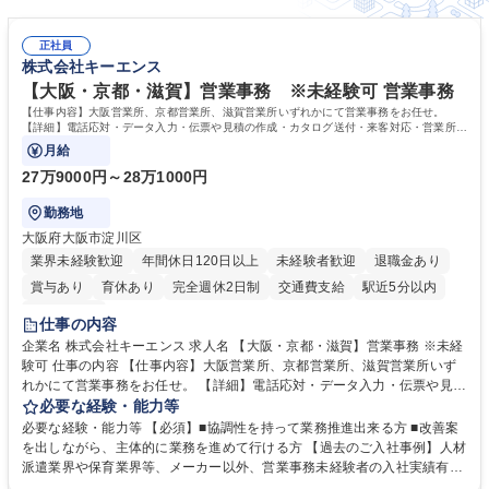
諭】週3日～OK/時短勤務相談可/パート採用
正社員
株式会社キーエンス
【大阪・京都・滋賀】営業事務 ※未経験可 営業事務
【仕事内容】大阪営業所、京都営業所、滋賀営業所いずれかにて営業事務をお任せ。
【詳細】電話応対・データ入力・伝票や見積の作成・カタログ送付・来客対応・営業所内
で発生する事務業務や業務改善をお任せ。
月給
27万9000円～28万1000円
勤務地
大阪府大阪市淀川区
業界未経験歓迎
年間休日120日以上
未経験者歓迎
退職金あり
賞与あり
育休あり
完全週休2日制
交通費支給
駅近5分以内
土日祝休み
仕事の内容
企業名 株式会社キーエンス 求人名 【大阪・京都・滋賀】営業事務 ※未経
験可 仕事の内容 【仕事内容】大阪営業所、京都営業所、滋賀営業所いず
れかにて営業事務をお任せ。 【詳細】電話応対・データ入力・伝票や見積
の作成・カタログ送付・来客対応・営業所内で発生する事務業務や業務改
必要な経験・能力等
善をお任せ。 【教育制度】ご入社後、育成担当とペアになりながらOJTに
必要な経験・能力等 【必須】■協調性を持って業務推進出来る方 ■改善案
て業務を覚えていただくことが可能です。業務システムがきちんと構築さ
を出しながら、主体的に業務を進めて行ける方 【過去のご入社事例】人材
れているため、スムーズに仕事に慣れることができる環境です。また、
派遣業界や保育業界等、メーカー以外、営業事務未経験者の入社実績有
「チームで成果を出す文化」があり、良いやり方を積極的に共有しながら
【当社の事務職について】単なる事務ではなく主体性を発揮したサポート