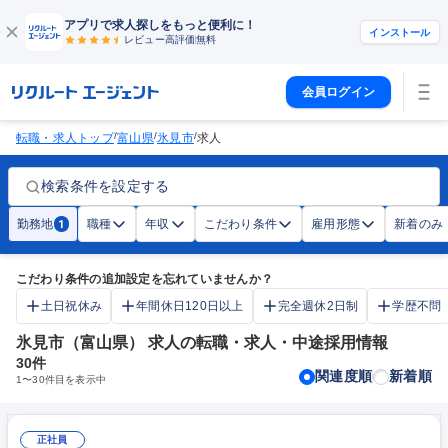
アプリで求人探しをもっと便利に！
インストール
レビュー高評価
無料
会員ログイン
/
/
/
転職・求人トップ
富山県
氷見市
求人
検索条件を設定する
勤務地
職種
年収
こだわり条件
雇用形態
新着のみ
1
こだわり条件の追加設定を忘れていませんか？
土日祝休み
年間休日120日以上
完全週休2日制
学歴不問
氷見市（富山県） 求人の転職・求人・中途採用情報
30
件
関連度順
新着順
1
〜
30
件目を表示中
正社員