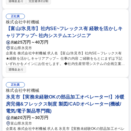
退職金あり
完全週休2日制
出迎えからお見送りまでの接客業務を担います。客室への案内、食事の準
備と提供、宿泊客の要望への対応、旅館の施設や周辺情報の案内、客室の
清掃状態のチェック、お土産選びのアシスタンスなどが含まれます。宿泊
正社員
客の快適な滞在をサポートし、心地よい体験を提供する役割を果たしま
株式会社中村機械
す。 ※基本的に個室への配膳業務はありません。 募集職種 【氷見市】九
【富山/氷見市】社内SE~フレックス有 経験を活かしキ
殿浜温泉ひみのはなの応接係/希望休相談OK/未経験歓迎！/入浴無料
ャリアアップ~ 社内システムエンジニア
25万円～40万円
月給
富山県氷見市
企業名 株式会社中村機械 求人名 【富山/氷見市】社内SE～フレックス有
★経験を活かしキャリアアップ～ 仕事の内容 ご経験をもとにまずは下記
いずれかをメインにお任せします。 ◆社内生産管理システムの企画立案・
開発・導入・運用 ◆IT関連の社内サポート、ヘルプデスク 部品加工から
退職金あり
組み立てまでを一貫生産しており、在庫管理、納期管理から生産の効率化
につながるシステムの開発を行っています。 【背景】 受注増に伴い新た
な設備投資や生産量の増加で日々新たなシステムが必要になっています。
正社員
変化に応じてシステム開発を担っていただけるポジションです。 募集職種
株式会社中村機械
【富山/氷見市】社内SE～フレックス有★経験を活かしキャリアアップ～
氷見市【実務未経験OKの部品加工オペレーター!】冷暖
房完備&フレックス制度 製図/CADオペレーター(機械/
電気/電子製品専門職)
20万円～30万円
月給
富山県氷見市
企業名 株式会社中村機械 求人名 氷見市【実務未経験OKの部品加工オペレ