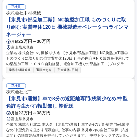
好きな方にはとても良い環境が整っています。 ◎産業機械の設計から製
造、組み立てまでを一貫して行う企業でものづくりのスキルを磨くことが
正社員
できます。 募集職種 氷見市【板金溶接】冷暖房完備の快適な環境◎実質
株式会社中村機械
年休120日/土日休＆フレックス
【氷見市/部品加工職】NC旋盤加工職 ものづくりに取
り組む 実質年休120日 機械製造オペレーター/ラインマ
ネージャー
22万円～30万円
月給
富山県氷見市
企業名 株式会社中村機械 求人名 【氷見市/部品加工職】NC旋盤加工職◎
ものづくりに取り組む◎実質年休120日 仕事の内容 ■ＮＣ旋盤を使用して
の部品加工等 ・ＣＮＣ自動旋盤、複合加工機での部品加工 （プログラム
作成含む） ◎最新鋭かつ多様な工作機械を導入し続けているため、ものづ
業界未経験歓迎
退職金あり
完全週休2日制
くりの好きな方にはとても良い環境が整っています。 ◎産業機械の設計か
ら製造、組み立てまでを一貫して行う企業でものづくりのスキルを磨くこ
とができます。 募集職種 【氷見市/部品加工職】NC旋盤加工職◎ものづく
正社員
りに取り組む◎実質年休120日
株式会社北二
【氷見市/運搬】車で3分の近距離専門/残業少なめ/中型
免許を生かす/転勤無し 輸配送
22万円～38万円
月給
富山県氷見市
企業名 株式会社北二 求人名 【氷見市/運搬】車で3分の近距離専門/残業少
なめ/中型免許を生かす/転勤無し 仕事の内容 氷見市内の自社工場間（3拠
点間）の鉄骨製品運搬を担当していただきます。 中型トラックでの近距離