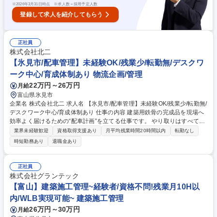
※
2026年3月31日時点 ※求人数＝採用予定人数
登録して求人を紹介してもらう
正社員
株式会社北二
【氷見市/配車管理】未経験OK/残業少/転勤無/デスクワ
ーク中心/育成体制あり 物流企画/管理
22万円～26万円
月給
富山県氷見市
企業名 株式会社北二 求人名 【氷見市/配車管理】未経験OK/残業少/転勤無/
デスクワーク中心/育成体制あり 仕事の内容 建築用鉄骨の完成品を現場へ
効率よく届けるための“配車計画”を立てる仕事です。 やり取りはすべて電
話・PCで完結します。 外部配送業者を通じて現場へ納品するための、配
業界未経験歓迎
資格取得支援あり
月平均残業時間20時間以内
転勤なし
車手配・スケジュール調整業務です。 お客様の希望納期や荷下ろし順に合
時短勤務あり
退職金あり
わせ、どの製品をどのトラックにどう積むかを考える“頭脳系”の段取り仕
事。 形やサイズの違う製品をいかに効率よく組み合わせるか、まるでパズ
ルのような奥深さがあります！ 募集職種 【氷見市/配車管理】未経験OK/
正社員
残業少/転勤無/デスクワーク中心/育成体制あり
株式会社グランテック
【富山】建築施工管理~経験者/資格不問!残業月10H以
内/WLB実現可能~ 建築施工管理
26万円～30万円
月給