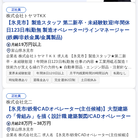
正社員
株式会社トヤマTKX
【氷見市】製造スタッフ 第二新卒・未経験歓迎!年間休
日123日/転勤無 製造オペレーター/ラインマネージャー
(鉄鋼/非鉄金属/金属製品)
19万円以上
月給
富山県氷見市
企業名 株式会社トヤマＴＫＸ 求人名 【氷見市】製造スタッフ★第二新
卒・未経験歓迎！年間休日123日/転勤無 仕事の内容 ★工業用砥石製造！
技術力が支える縁の下の力持ち★ 自動車部品・エンジン部品・注射針など
様々な製品製造に欠かすことのできない工業用砥石を製造している当社に
業界未経験歓迎
年間休日120日以上
月平均残業時間20時間以内
転勤なし
て製造をお任せいたします。 工業用砥石の製造工程には（配合・成形・焼
時短勤務あり
退職金あり
完全週休2日制
土日祝休み
成・仕上げ・検査・出荷）のステップがあり、製造製品の結合剤（ボン
ド）の種類によって生産部門が分かれています。任せる工程や部門はご入
社後の適正に応じて配属いたします。 ※詳しい製造工程詳細は労働条件備
正社員
考を参照ください。 ※変更範囲：当社業務全般 募集職種 【氷見市】製造
株式会社北二
スタッフ★第二新卒・未経験歓迎！年間休日123日/転勤無
【氷見市/鉄骨CADオペレーター(主任候補)】大型建築
の「骨組み」を描く設計職 建築製図/CADオペレーター
28万円～38万円
月給
富山県氷見市
企業名 株式会社北二 求人名 【氷見市/鉄骨CADオペレーター(主任候補)】