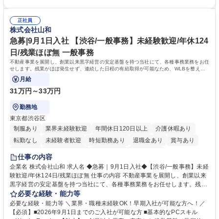
ー」などの管理運営 ■道路部門：整備の急がれる骨格幹線道路や木造住宅
を図っています。 【業務の魅力】■幅広く携われる：総合職（事務）で
密集地域の特定整備路線の用地取得、道路に関する普及啓発事業、都内の
は、駐車場の管理運営や道路用地の取得、公益財団法人の中枢を担う管理
道路施設や道路工事現場の見学ツアー事業 ※入社後は上記いずれかの部門
正社員
部門など多岐に渡る業務を経験できます。 ■様々なプロジェクト：駐車場
株式会社山和
へ配属。※業務内容変更の範囲：会社の定める業務 募集職種 【都庁グル
事業の他、新宿駅西口広場内に設置された照明を兼ねた広告「ブライトサ
ープ】総合職（事務）◇残業月平均9時間未満／有給年平均16日取得
イン」の管理運営を行うなど、事業収益を生み出す活動を積極的に行って
急募|9月1日入社 【渋谷/一般事務】未経験歓迎/年休124
います。 学歴・資格 学歴：大学院 大学 高専 短大 専修学校 高校 語学力：
日/残業ほぼ無 一般事務
資格：
不動産事業を展開し、創業以来黒字経営の安定基盤を持つ当社にて、各種事務業務をお任
せします。残業がほぼ発生せず、連続した日程の有給取得が可能なため、WLBを整えた
い方にお勧めの環境です！
月給
31万円～33万円
勤務地
東京都渋谷区
制服あり
業界未経験歓迎
年間休日120日以上
介護休暇あり
転勤なし
未経験者歓迎
時短勤務あり
退職金あり
賞与あり
育休あり
完全週休2日制
交通費支給
土日祝休み
仕事の内容
企業名 株式会社山和 求人名 ◆急募｜9月1日入社◆【渋谷/一般事務】未経
験歓迎/年休124日/残業ほぼ無 仕事の内容 不動産事業を展開し、創業以来
黒字経営の安定基盤を持つ当社にて、各種事務業務をお任せします。残業
がほぼ発生せず、連続した日程の有給取得が可能なため、WLBを整えたい
必要な経験・能力等
方にお勧めの環境です！ 入社後はOJTを通じて丁寧に研修を行いますの
必要な経験・能力等 ＼業界・職種未経験OK！早期入社が可能な方へ！／
で、事務未経験の方でも安心して臨むことができます。 【業務詳細】■電
【必須】■2026年9月1日までのご入社が可能な方 ■基本的なPCスキル