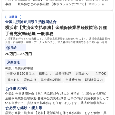
メンバーの業務サポート 【将来的には】 ■月次決算補助 ■四半期・年次決
事務、一般事務などの事務経験 【本ポジションについて】 本ポジション
算補助 ■有価証券報告書など開示資料作成補助 ■海外子会社を含む連結決
の魅力は、プライム上場企業の経理部門で、未経験から経理キャリアをス
算補助 ※3～5年程度を目安に、徐々に決算業務へ業務範囲を広げていく
タートできる点です。まずは仕訳入力や振込業務など基礎的な業務から担
想定です。 募集職種 未経験歓迎【経理/みなとみらい】プライム上場/残業
正社員
当し、3～5年をかけて月次決算・四半期決算・開示資料作成補助などへス
全国共済神奈川県生活協同組合
ほぼなし/年休123日
テップアップできます。また、残業は通常月ほぼなく、決算月でも10時間
未満のため、無理なく経理として専門性を身につけられる環境です。 学
横浜市【共済金支払事務】金融保険業界経験歓迎/各種
歴・資格 学歴：大学院 大学 高専 短大 専修学校 高校 語学力： 資格：日商
手当充実/転勤無 一般事務
簿記検定1級 日商簿記検定2級
共済事業を行っている当社にて、共済金支払事務をお任せいたします。共済金請求書類の
受付・内容確認・審査・データ入力のほか、加入者様や医療機関等からの問い合わせ電話
対応や書類発送等を担当します。
月給
26万円～35万円
勤務地
神奈川県横浜市中区
年間休日120日以上
転勤なし
経験者歓迎
退職金あり
在宅OK
賞与あり
育休あり
完全週休2日制
交通費支給
駅近5分以内
土日祝休み
仕事の内容
企業名 全国共済神奈川県生活協同組合 求人名 横浜市【共済金支払事務】
金融保険業界経験歓迎/各種手当充実/転勤無 仕事の内容 共済事業を行って
いる当社にて、共済金支払事務をお任せいたします。共済金請求書類の受
付・内容確認・審査・データ入力のほか、加入者様や医療機関等からの問
必要な経験・能力等
い合わせ電話対応や書類発送等を担当します。 ■共済金請求書類の受付、
必要な経験・能力等 【必須】電話応対を伴う事務経験、および保険・共