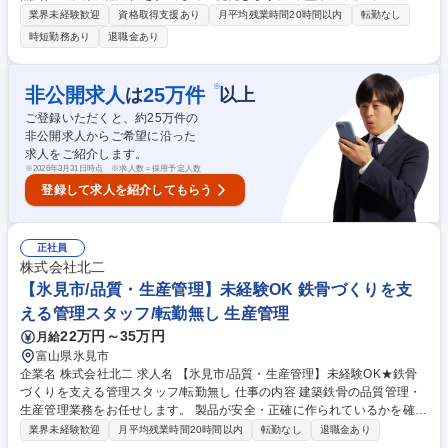
運搬に加え、製品の積み込み・積み下ろし作業も行います。 【運搬距離】
業界未経験歓迎
資格取得支援あり
月平均残業時間20時間以内
転勤なし
車で3分程度で長距離運転はありません。毎日5～6往復が目安。 【積み下
時短勤務あり
退職金あり
ろしあり】クレーンや玉掛けを使用し、チームで積み込み・積み下ろしを
行います。 【他業務】運搬作業の合間には出荷の段取り・進捗確認なども
お任せします。 募集職種 【氷見市/運搬】車で3分の近距離専門/残業少な
※
非公開求人
25
万件
は
以上
め/中型免許を生かす/転勤無し
ご登録いただくと、約
25
万件の
非公開求人からご希望に沿った
求人をご紹介します。
※
2026年3月31日時点 ※求人数＝採用予定人数
登録して求人を紹介してもらう
正社員
株式会社北二
【氷見市/品質・生産管理】未経験OK 鉄骨づくりを支
える管理スタッフ/転勤無し 生産管理
22万円～35万円
月給
富山県氷見市
企業名 株式会社北二 求人名 【氷見市/品質・生産管理】未経験OK★鉄骨
づくりを支える管理スタッフ/転勤無し 仕事の内容 建築鉄骨の品質管理・
生産管理業務をお任せします。 製品が安全・正確に作られているかを確認
し、工場全体の進行を支える仕事です。 【具体的には】 ■製品の寸法・品
業界未経験歓迎
月平均残業時間20時間以内
転勤なし
退職金あり
質チェック ■製造工程の進捗確認 ■検査機器の調整・管理 ■品質教育や記