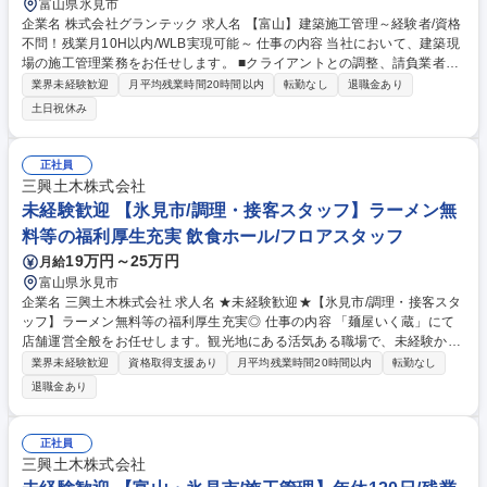
富山県氷見市
企業名 株式会社グランテック 求人名 【富山】建築施工管理～経験者/資格
不問！残業月10H以内/WLB実現可能～ 仕事の内容 当社において、建築現
場の施工管理業務をお任せします。 ■クライアントとの調整、請負業者と
のコミュニケーション、予算と安全性の管理、そして納期に向けた進捗の
業界未経験歓迎
月平均残業時間20時間以内
転勤なし
退職金あり
管理などが主な業務です。 ■現場は富山県内が中心となります。 【当社の
土日祝休み
強み】自社独自の技術を複数保有。その技術力を強みに、全国展開に向け
た取り組みに着手しています。地下技術を中心とした土木工事と、建設機
械レンタルを主軸に事業を展開しています。 募集職種 【富山】建築施工
正社員
管理～経験者/資格不問！残業月10H以内/WLB実現可能～
三興土木株式会社
未経験歓迎 【氷見市/調理・接客スタッフ】ラーメン無
料等の福利厚生充実 飲食ホール/フロアスタッフ
19万円～25万円
月給
富山県氷見市
企業名 三興土木株式会社 求人名 ★未経験歓迎★【氷見市/調理・接客スタ
ッフ】ラーメン無料等の福利厚生充実◎ 仕事の内容 「麺屋いく蔵」にて
店舗運営全般をお任せします。観光地にある活気ある職場で、未経験から
安心してスタートできます。【業務内容の変更範囲】当社の指定する業務
業界未経験歓迎
資格取得支援あり
月平均残業時間20時間以内
転勤なし
≪詳細≫ ■お客様への対面での接客、配膳、下膳 ■ラーメン等の調理、盛
退職金あり
り付け、食器洗浄 ■店内の清掃、衛生管理 ■毎日の売上集計作業 ■食材の
在庫管理および発注業務 など。 食券券売機を導入しているため、複雑な
レジ作業はありません。お客様とのコミュニケーションや、美味しいラー
正社員
メンの提供に集中できる環境です。観光地等の店舗運営に関わる業務を通
三興土木株式会社
じてスキルアップが可能です。 募集職種 ★未経験歓迎★【氷見市/調理・