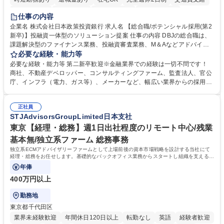
駅近5分以内
土日祝休み
第二新卒歓迎
寮・社宅あり
仕事の内容
食事補助あり
託児所あり
企業名 株式会社日本政策投資銀行 求人名 【総合職/ポテンシャル採用(第2
新卒)】投融資一体型のソリューション提案 仕事の内容 DBJの総合職は、
課題解決型のファイナンス業務、投融資審査業務、M＆Aなどアドバイザ
リー業務、地域戦略企画業務など、多様な業務に精通し、複数の専門性を
必要な経験・能力等
掛け合わせて広く社会に貢献していく職種です。 入社後は、横断的なロー
必要な経験・能力等 第二新卒歓迎※金融業界での経験は一切不問です！
テーションを経て適性や専門性に応じたキャリアを形成していただきま
商社、不動産デベロッパー、コンサルティングファーム、監査法人、官公
す。総合職として入社いただき、下記いずれかの部門でご活躍いただきま
庁、インフラ（電力、ガス等）、メーカーなど、幅広い業界からの採用実
す。※未経験の方に関しては、入行後3ヶ月間の金融の実務を学んでいた
績があります。 ＜求める人物像＞DBJでは、強い社会的使命感をもち、今
だく研修を準備しております。 ・法人RM業務・金融機能業務・コーポレ
後の日本のあり方を俯瞰する総合性と、金融分野のフロンティアを切り拓
ート・ナレッジ業務 ※それぞれの業務内容に関しては、別途その他労働条
正社員
く高い志を併せもった人材を求めています。ポテンシャル採用（第2新
STJAdvisorsGroupLimited日本支社
件備考欄に記載 募集職種 【総合職/ポテンシャル採用(第2新卒)】投融資一
卒）では、金融業界での経験や知識を問いません。新たな時代を見据え
体型のソリューション提案
て、複雑化する社会課題の解決に向けて先鞭をつける役割を担いたい、と
東京【経理・総務】週1日出社程度のリモート中心/残業
いう気概をお持ちの方を心待ちにしています。 学歴・資格 学歴：大学院
基本無/独立系ファーム 総務事務
大学 語学力： 資格：
独立系ECMアドバイザリーファームとして上場前後の資本市場戦略を設計する当社にて
経理・総務をお任せします。基礎的なバックオフィス業務からスタートし組織を支える専
任担当として広く活躍できる環境です。
年俸
400万円以上
勤務地
東京都千代田区
業界未経験歓迎
年間休日120日以上
転勤なし
英語
経験者歓迎