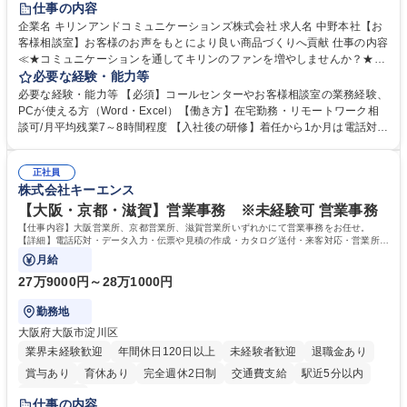
仕事の内容
企業名 キリンアンドコミュニケーションズ株式会社 求人名 中野本社【お
客様相談室】お客様のお声をもとにより良い商品づくりへ貢献 仕事の内容
≪★コミュニケーションを通してキリンのファンを増やしませんか？★≫
お客様のお声をより良い商品づくりに活かしていく上で、窓口となるお客
必要な経験・能力等
様相談室でのお仕事です。 日々お客様からいただくキリングループへのご
必要な経験・能力等 【必須】コールセンターやお客様相談室の業務経験、
意見を、企業活動に活かしています。お客様からの声に迅速かつ誠意をも
PCが使える方（Word・Excel）【働き方】在宅勤務・リモートワーク相
って対応、情報提供するとともにグループ内活動に反映しています。 【具
談可/月平均残業7～8時間程度 【入社後の研修】着任から1か月は電話対応
体的には】電話応対、メール、お手紙対応、ご指摘品調査報告書作成、有
のOJTを中心に実施し、電話対応に慣れた段階でメール・手紙のOJTを実
人チャットボット対応など。 【1日の対応件数】■電話：月間一人当たり
施する予定です。独り立ち以降もしっかりフォローする体制を整えていま
平均100件前後■メール・手紙：同上40件前後 募集職種 中野本社【お客様
正社員
すのでご安心ください。 【当社について】キリングループの広報機能を担
株式会社キーエンス
相談室】お客様のお声をもとにより良い商品づくりへ貢献
う会社として、お客様との出会いを大切にし、磨き上げたホスピタリティ
を込めてコミュニケーションをとりながら広報関連業務を行っておりま
【大阪・京都・滋賀】営業事務 ※未経験可 営業事務
す。 学歴・資格 学歴：大学院 大学 高専 短大 専修学校 高校 語学力： 資
【仕事内容】大阪営業所、京都営業所、滋賀営業所いずれかにて営業事務をお任せ。
格：
【詳細】電話応対・データ入力・伝票や見積の作成・カタログ送付・来客対応・営業所内
で発生する事務業務や業務改善をお任せ。
月給
27万9000円～28万1000円
勤務地
大阪府大阪市淀川区
業界未経験歓迎
年間休日120日以上
未経験者歓迎
退職金あり
賞与あり
育休あり
完全週休2日制
交通費支給
駅近5分以内
土日祝休み
仕事の内容