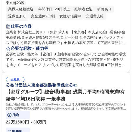
東京都23区
業界未経験歓迎
年間休日120日以上
経験者歓迎
研修あり
退職金あり
完全週休2日制
女性が活躍中
交通費支給
土日祝休み
仕事の内容
企業名 株式会社三菱ＵＦＪ銀行 求人名 【東京都】本支店の窓口業務(事務
手続受付/資産運用提案)/後方事務/ロビー応対 仕事の内容 ★バックオフィ
スではなく顧客折衝を含む職種です★ 国内の本支店等にて下記の業務に従
事していただきます。 ■窓口/後方/ロビーにて事務手続等の受付・オペレ
必要な経験・能力等
ーション、お客様対応 ■窓口にて、ご来店された個人のお客様に対して金
必要な経験・能力等 【必須】★顧客折衝経験を活かしてご活躍可能な環境
融商品のご提案 ■効率的な事務運用の検討・構築等 ≪業務紹介：ご応募前
です。 ■販売or接客or窓口業務or営業経験をお持ちの方(業界不問) ※対話
に必ずご覧ください≫ ※記事 https://www.mysite.bk.mufg.jp/career/circle/
を通じてニーズをヒアリングし対応/提案を実施した経験必須 ■正社員とし
article17/ ※動画 https://youtu.be/H-S7HaJqqbg 募集職種 【東京都】本支
ての就業経験1年以上 【歓迎】■金融業界での就業経験■銀行での預金為替
店の窓口業務(事務手続受付/資産運用提案)/後方事務/ロビー応対
事務経験 ■金融商品の提案・販売経験 ≪魅力≫研修やOJT環境が整ってい
正社員
るので安心して入行いただけます。 幅広いキャリアの選択肢があり、公募
公益財団法人東京都道路整備保全公社
や社内副業等を活用し、 一人ひとりが挑戦できるカルチャーが浸透してい
ます。 学歴・資格 学歴：大学院 大学 高専 短大 専修学校 高校 語学力：
【都庁グループ】総合職(事務) 残業月平均9時間未満/有
資格：
給年平均16日取得 一般事務
当社の総合職として、ジョブローテーションによる人事経理部門や収益事業等のフロント
部門の部署等幅広い部署での業務をお任せいたします。研修制度やキャリア支援が充実し
ております！ ※下記業務詳細
月給
22万1500円～30万円
勤務地