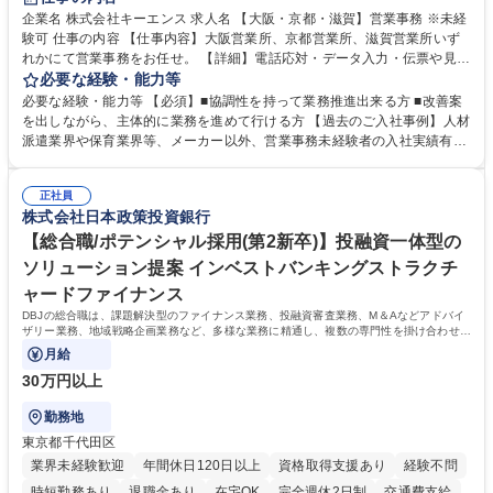
企業名 株式会社キーエンス 求人名 【大阪・京都・滋賀】営業事務 ※未経
験可 仕事の内容 【仕事内容】大阪営業所、京都営業所、滋賀営業所いず
れかにて営業事務をお任せ。 【詳細】電話応対・データ入力・伝票や見積
の作成・カタログ送付・来客対応・営業所内で発生する事務業務や業務改
必要な経験・能力等
善をお任せ。 【教育制度】ご入社後、育成担当とペアになりながらOJTに
必要な経験・能力等 【必須】■協調性を持って業務推進出来る方 ■改善案
て業務を覚えていただくことが可能です。業務システムがきちんと構築さ
を出しながら、主体的に業務を進めて行ける方 【過去のご入社事例】人材
れているため、スムーズに仕事に慣れることができる環境です。また、
派遣業界や保育業界等、メーカー以外、営業事務未経験者の入社実績有
「チームで成果を出す文化」があり、良いやり方を積極的に共有しながら
【当社の事務職について】単なる事務ではなく主体性を発揮したサポート
常に改善を目指す風土のため、安心して業務に取り組んでいただけます。
により、キーエンスの付加価値向上に貢献します。ベースの定型業務に加
募集職種 【大阪・京都・滋賀】営業事務 ※未経験可
正社員
えて、お客様や社員の状況に合わせ、能動的なサポート、改善の動きも期
株式会社日本政策投資銀行
待され。組織を支えるスペシャリストとして、チームに貢献し、結果的に
社員から頼られる存在になることができます。平均19:30の退勤以降の業
【総合職/ポテンシャル採用(第2新卒)】投融資一体型の
務の持ち帰りも禁止されており、メリハリのある働き方となります。 学
ソリューション提案 インベストバンキングストラクチ
歴・資格 学歴：大学院 大学 高専 短大 語学力： 資格：
ャードファイナンス
DBJの総合職は、課題解決型のファイナンス業務、投融資審査業務、M＆Aなどアドバイ
ザリー業務、地域戦略企画業務など、多様な業務に精通し、複数の専門性を掛け合わせて
広く社会に貢献していく職種です。
月給
30万円以上
勤務地
東京都千代田区
業界未経験歓迎
年間休日120日以上
資格取得支援あり
経験不問
時短勤務あり
退職金あり
在宅OK
完全週休2日制
交通費支給