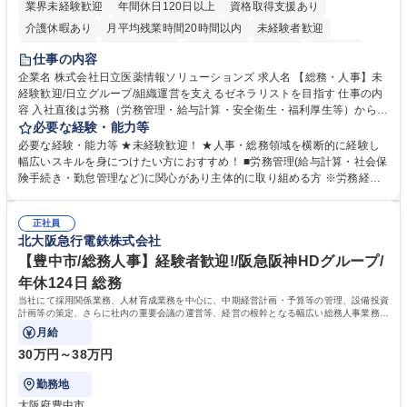
業界未経験歓迎
年間休日120日以上
資格取得支援あり
介護休暇あり
月平均残業時間20時間以内
未経験者歓迎
住宅手当あり
時短勤務あり
退職金あり
在宅OK
賞与あり
仕事の内容
育休あり
完全週休2日制
交通費支給
土日祝休み
寮・社宅あり
企業名 株式会社日立医薬情報ソリューションズ 求人名 【総務・人事】未
経験歓迎/日立グループ/組織運営を支えるゼネラリストを目指す 仕事の内
容 入社直後は労務（労務管理・給与計算・安全衛生・福利厚生等）からお
任せいたします。将来は総務・採用・教育業務へ守備範囲を広げ、組織運
必要な経験・能力等
営を支えるゼネラリストをめざせます。 ・初期業務：労働時間管理、給与
必要な経験・能力等 ★未経験歓迎！ ★人事・総務領域を横断的に経験し
計算、社会保険対応、福利厚生管理、安全衛生、健康経営推進等をお任せ
幅広いスキルを身につけたい方におすすめ！ ■労務管理(給与計算・社会保
します。ご経験に応じて、休職者管理など、幅広く経験を積んでいただき
険手続き・勤怠管理など)に関心があり主体的に取り組める方 ※労務経験
ます。 ・将来的な広がり：総務・採用・教育・税務対応・経営企画等。
者は早期にご活躍いただけます。 ■チームで仕事を推進できる方■将来は
★メンバーがマンツーマンで丁寧に教えるため、ご経験が浅くても安心！
マネジメント職として活躍したい 【尚可】■人事、労務、採用、教育業務
幅広く経験を積みたい意欲がある方に最適な環境です。 募集職種 【総
正社員
のご経験 ■労務管理（給与計算・社会保険手続き・勤怠管理など）の経験
北大阪急行電鉄株式会社
務・人事】未経験歓迎/日立グループ/組織運営を支えるゼネラリストを目
■衛生管理者の資格をお持ちの方 学歴・資格 学歴：大学院 大学 高専 短大
指す
専修学校 高校 語学力： 資格：
【豊中市/総務人事】経験者歓迎!/阪急阪神HDグループ/
年休124日 総務
当社にて採用関係業務、人材育成業務を中心に、中期経営計画・予算等の管理、設備投資
計画等の策定、さらに社内の重要会議の運営等、経営の根幹となる幅広い総務人事業務全
般を担当していただきます。
月給
30万円～38万円
勤務地
大阪府豊中市