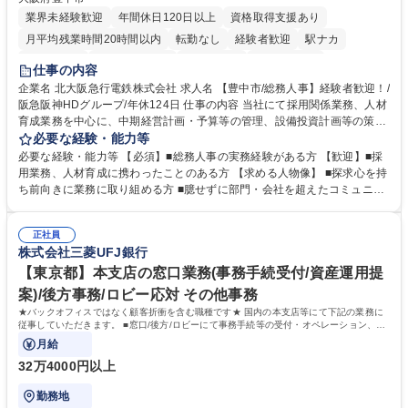
業界未経験歓迎
年間休日120日以上
資格取得支援あり
月平均残業時間20時間以内
転勤なし
経験者歓迎
駅ナカ
退職金あり
完全週休2日制
交通費支給
駅近5分以内
仕事の内容
土日祝休み
服装自由
昼食補助あり
食事補助あり
企業名 北大阪急行電鉄株式会社 求人名 【豊中市/総務人事】経験者歓迎！/
阪急阪神HDグループ/年休124日 仕事の内容 当社にて採用関係業務、人材
育成業務を中心に、中期経営計画・予算等の管理、設備投資計画等の策
定、さらに社内の重要会議の運営等、経営の根幹となる幅広い総務人事業
必要な経験・能力等
務全般を担当していただきます。 【主な業務内容】 ■採用関係業務および
必要な経験・能力等 【必須】■総務人事の実務経験がある方 【歓迎】■採
人材育成(社員研修)業務の推進 ■中期経営計画および予算等の管理 ■設備
用業務、人材育成に携わったことのある方 【求める人物像】 ■探求心を持
投資計画等の策定 ■社内の重要会議の運営 ■その他総務人事業務全般 【入
ち前向きに業務に取り組める方 ■臆せずに部門・会社を超えたコミュニケ
社後】入社後は採用や育成をメインに担当し将来的には経営根幹に関わる
ーションの取れる方 ■自分で考えて行動のできる方 ■第二の創業期を迎え
総務人事業務全般へ幅広く従事していただきます。 募集職種 【豊中市/総
る当社で組織の次代を担うネクスト人材として長期的に成長したい方 ■周
務人事】経験者歓迎！/阪急阪神HDグループ/年休124日
正社員
囲のメンバーと協調しつつ主体性を持って能動的に業務を推進できる方 学
株式会社三菱UFJ銀行
歴・資格 学歴：大学院 大学 高専 短大 専修学校 高校 語学力： 資格：
【東京都】本支店の窓口業務(事務手続受付/資産運用提
案)/後方事務/ロビー応対 その他事務
★バックオフィスではなく顧客折衝を含む職種です★ 国内の本支店等にて下記の業務に
従事していただきます。 ■窓口/後方/ロビーにて事務手続等の受付・オペレーション、お
客様対応
月給
32万4000円以上
勤務地