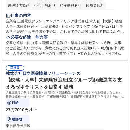
未経験者歓迎
住宅手当あり
時短勤務あり
経験者歓迎
退職金あり
在宅OK
賞与あり
完全週休2日制
交通費支給
仕事の内容
駅近5分以内
土日祝休み
服装自由
寮・社宅あり
食事補助あり
企業名 三菱電機プラントエンジニアリング株式会社 求人名 【大阪】総務
人事＜未経験歓迎＞◇三菱電機G・社会インフラを支える/年休127日 仕事
の内容 総務・人事領域を中心に、これまでのご経験に応じて幅広くお任せ
します。 ＜具体的には＞ ・総務/人事労務（給与・社保・勤怠管理など）
必要な経験・能力等
・採用・教育研修 ・福利厚生運用 など ※基本的には事務所勤務ですが、
必要な経験・能力等 ＜職種未経験歓迎・業界未経験歓迎＞ ～総務、人事
採用や教育等の業務内容により、関西圏以外への日帰り・宿泊を伴う国内
のご経験が無い方でも、意欲のある方であれば未経験OK～ ■歓迎条件：総
出張もございます。 ※担当業務を持ちつつ、お互いに助け合いながら、総
務、人事のご経験をお持ちの方（業界不問） ■求める人物像：・社内外の
務部という組織として協力しながら進める体制です。 募集職種 【大阪】
関係各部門との調整を率先して行い、業務を円滑に遂行できる協調性やコ
総務人事＜未経験歓迎＞◇三菱電機G・社会インフラを支える/年休127日
ミュニケーション能力を持っている方 ・人事総務領域に興味がありゼネラ
正社員
リスト志向をお持ちの方 学歴・資格 学歴：大学院 大学 語学力： 資格：
株式会社日立医薬情報ソリューションズ
【総務・人事】未経験歓迎/日立グループ/組織運営を支
えるゼネラリストを目指す 総務
入社直後は労務（労務管理・給与計算・安全衛生・福利厚生等）からお任せいたします。
将来は総務・採用・教育業務へ守備範囲を広げ、組織運営を支えるゼネラリストをめざせ
ます。
月給
27万7000円以上
勤務地
東京都千代田区