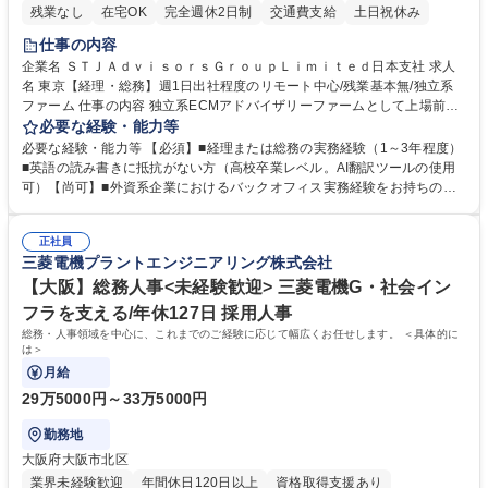
残業なし
在宅OK
完全週休2日制
交通費支給
土日祝休み
仕事の内容
企業名 ＳＴＪＡｄｖｉｓｏｒｓＧｒｏｕｐＬｉｍｉｔｅｄ日本支社 求人
名 東京【経理・総務】週1日出社程度のリモート中心/残業基本無/独立系
ファーム 仕事の内容 独立系ECMアドバイザリーファームとして上場前後
の資本市場戦略を設計する当社にて経理・総務をお任せします。基礎的な
必要な経験・能力等
バックオフィス業務からスタートし組織を支える専任担当として広く活躍
必要な経験・能力等 【必須】■経理または総務の実務経験（1～3年程度）
できる環境です。 ■日常経理、月次および年次決算サポート業務 ■本国
■英語の読み書きに抵抗がない方（高校卒業レベル。AI翻訳ツールの使用
（グローバル）との英文メール対応（AI翻訳ツール等を使用しての対応で
可）【尚可】■外資系企業におけるバックオフィス実務経験をお持ちの方
問題ございません） ■オフィス環境整備、郵便物の発送・受取等の総務業
【必須・尚可要件】簿記などの特別な資格や、TOEIC等のスコアは求めて
務全般 ■その他バックオフィス関連サポート ※ご経験に合わせて無理なく
おりません。日々の事務処理を丁寧かつ正確に行える方を歓迎します。
業務をお任せします。残業も基本的には発生せず、ご自身のペースで業務
正社員
【働き方について】現在は週4日程度の在宅勤務を実施しており、ワーク
三菱電機プラントエンジニアリング株式会社
を進めやすく定着率の高い環境です。 募集職種 東京【経理・総務】週1日
ライフバランスを重視する方に最適な環境です（フルリモートも面接で相
出社程度のリモート中心/残業基本無/独立系ファーム
談可）。【求める人物像】幅広いバックオフィス業務に柔軟に対応でき、
【大阪】総務人事<未経験歓迎> 三菱電機G・社会イン
社内外と円滑にコミュニケーションを取りながら業務を推進できる方 学
フラを支える/年休127日 採用人事
歴・資格 学歴：大学院 大学 高専 短大 専修学校 高校 語学力： 資格：
総務・人事領域を中心に、これまでのご経験に応じて幅広くお任せします。 ＜具体的に
は＞
月給
29万5000円～33万5000円
勤務地
大阪府大阪市北区
業界未経験歓迎
年間休日120日以上
資格取得支援あり