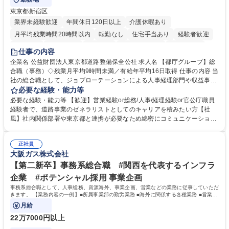
東京都新宿区
業界未経験歓迎
年間休日120日以上
介護休暇あり
月平均残業時間20時間以内
転勤なし
住宅手当あり
経験者歓迎
研修あり
退職金あり
賞与あり
完全週休2日制
交通費支給
仕事の内容
駅近5分以内
資格取得手当あり
食事補助あり
企業名 公益財団法人東京都道路整備保全公社 求人名 【都庁グループ】総
合職（事務）◇残業月平均9時間未満／有給年平均16日取得 仕事の内容 当
社の総合職として、ジョブローテーションによる人事経理部門や収益事業
等のフロント部門の部署等幅広い部署での業務をお任せいたします。研修
必要な経験・能力等
制度やキャリア支援が充実しております！ ※下記業務詳細 【業務詳細】■
必要な経験・能力等 【歓迎】営業経験or総務/人事/経理経験or官公庁職員
管理部門：広報、人事、経理など当公社の運営に係る管理業務 ■収益部
経験者で、道路事業のゼネラリストとしてのキャリアを積みたい方【社
門：駐車場の新規開拓、管理運営、新宿駅西口広場の「イベントコーナ
風】社内関係部署や東京都と連携が必要なため綿密にコミュニケーション
ー」などの管理運営 ■道路部門：整備の急がれる骨格幹線道路や木造住宅
を図っています。 【業務の魅力】■幅広く携われる：総合職（事務）で
密集地域の特定整備路線の用地取得、道路に関する普及啓発事業、都内の
は、駐車場の管理運営や道路用地の取得、公益財団法人の中枢を担う管理
道路施設や道路工事現場の見学ツアー事業 ※入社後は上記いずれかの部門
正社員
部門など多岐に渡る業務を経験できます。 ■様々なプロジェクト：駐車場
大阪ガス株式会社
へ配属。※業務内容変更の範囲：会社の定める業務 募集職種 【都庁グル
事業の他、新宿駅西口広場内に設置された照明を兼ねた広告「ブライトサ
ープ】総合職（事務）◇残業月平均9時間未満／有給年平均16日取得
イン」の管理運営を行うなど、事業収益を生み出す活動を積極的に行って
【第二新卒】事務系総合職 #関西を代表するインフラ
います。 学歴・資格 学歴：大学院 大学 高専 短大 専修学校 高校 語学力：
企業 #ポテンシャル採用 事業企画
資格：
事務系総合職として、人事総務、資源海外、事業企画、営業などの業務に従事していただ
きます。 【業務内容の一例】■所属事業部の勤労業務 ■海外に関係する各種業務 ■営業部
門の企画スタッフ、ルート営業
月給
22万7000円以上