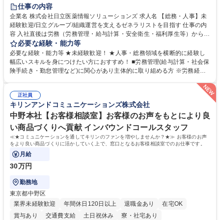
住宅手当あり
時短勤務あり
退職金あり
在宅OK
賞与あり
仕事の内容
育休あり
完全週休2日制
交通費支給
土日祝休み
寮・社宅あり
企業名 株式会社日立医薬情報ソリューションズ 求人名 【総務・人事】未
経験歓迎/日立グループ/組織運営を支えるゼネラリストを目指す 仕事の内
容 入社直後は労務（労務管理・給与計算・安全衛生・福利厚生等）からお
任せいたします。将来は総務・採用・教育業務へ守備範囲を広げ、組織運
必要な経験・能力等
営を支えるゼネラリストをめざせます。 ・初期業務：労働時間管理、給与
必要な経験・能力等 ★未経験歓迎！ ★人事・総務領域を横断的に経験し
計算、社会保険対応、福利厚生管理、安全衛生、健康経営推進等をお任せ
幅広いスキルを身につけたい方におすすめ！ ■労務管理(給与計算・社会保
します。ご経験に応じて、休職者管理など、幅広く経験を積んでいただき
険手続き・勤怠管理など)に関心があり主体的に取り組める方 ※労務経験
ます。 ・将来的な広がり：総務・採用・教育・税務対応・経営企画等。
者は早期にご活躍いただけます。 ■チームで仕事を推進できる方■将来は
★メンバーがマンツーマンで丁寧に教えるため、ご経験が浅くても安心！
マネジメント職として活躍したい 【尚可】■人事、労務、採用、教育業務
幅広く経験を積みたい意欲がある方に最適な環境です。 募集職種 【総
正社員
のご経験 ■労務管理（給与計算・社会保険手続き・勤怠管理など）の経験
キリンアンドコミュニケーションズ株式会社
務・人事】未経験歓迎/日立グループ/組織運営を支えるゼネラリストを目
■衛生管理者の資格をお持ちの方 学歴・資格 学歴：大学院 大学 高専 短大
指す
専修学校 高校 語学力： 資格：
中野本社【お客様相談室】お客様のお声をもとにより良
い商品づくりへ貢献 インバウンドコールスタッフ
≪★コミュニケーションを通してキリンのファンを増やしませんか？★≫ お客様のお声
をより良い商品づくりに活かしていく上で、窓口となるお客様相談室でのお仕事です。
月給
30万円
勤務地
東京都中野区
業界未経験歓迎
年間休日120日以上
退職金あり
在宅OK
賞与あり
交通費支給
土日祝休み
寮・社宅あり