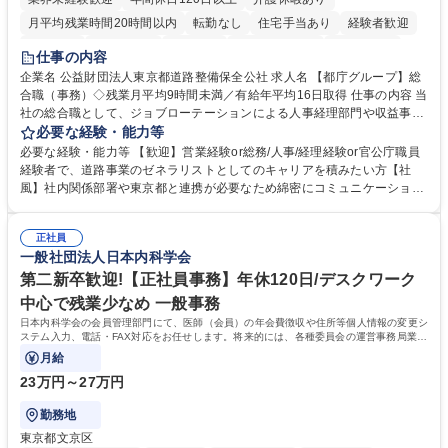
月平均残業時間20時間以内
転勤なし
住宅手当あり
経験者歓迎
研修あり
退職金あり
賞与あり
完全週休2日制
交通費支給
仕事の内容
駅近5分以内
資格取得手当あり
食事補助あり
企業名 公益財団法人東京都道路整備保全公社 求人名 【都庁グループ】総
合職（事務）◇残業月平均9時間未満／有給年平均16日取得 仕事の内容 当
社の総合職として、ジョブローテーションによる人事経理部門や収益事業
等のフロント部門の部署等幅広い部署での業務をお任せいたします。研修
必要な経験・能力等
制度やキャリア支援が充実しております！ ※下記業務詳細 【業務詳細】■
必要な経験・能力等 【歓迎】営業経験or総務/人事/経理経験or官公庁職員
管理部門：広報、人事、経理など当公社の運営に係る管理業務 ■収益部
経験者で、道路事業のゼネラリストとしてのキャリアを積みたい方【社
門：駐車場の新規開拓、管理運営、新宿駅西口広場の「イベントコーナ
風】社内関係部署や東京都と連携が必要なため綿密にコミュニケーション
ー」などの管理運営 ■道路部門：整備の急がれる骨格幹線道路や木造住宅
を図っています。 【業務の魅力】■幅広く携われる：総合職（事務）で
密集地域の特定整備路線の用地取得、道路に関する普及啓発事業、都内の
は、駐車場の管理運営や道路用地の取得、公益財団法人の中枢を担う管理
道路施設や道路工事現場の見学ツアー事業 ※入社後は上記いずれかの部門
正社員
部門など多岐に渡る業務を経験できます。 ■様々なプロジェクト：駐車場
一般社団法人日本内科学会
へ配属。※業務内容変更の範囲：会社の定める業務 募集職種 【都庁グル
事業の他、新宿駅西口広場内に設置された照明を兼ねた広告「ブライトサ
ープ】総合職（事務）◇残業月平均9時間未満／有給年平均16日取得
イン」の管理運営を行うなど、事業収益を生み出す活動を積極的に行って
第二新卒歓迎!【正社員事務】年休120日/デスクワーク
います。 学歴・資格 学歴：大学院 大学 高専 短大 専修学校 高校 語学力：
中心で残業少なめ 一般事務
資格：
日本内科学会の会員管理部門にて、医師（会員）の年会費徴収や住所等個人情報の変更シ
ステム入力、電話・FAX対応をお任せします。将来的には、各種委員会の運営事務局業務
などにも幅広く携わっていただきます。
月給
23万円～27万円
勤務地
東京都文京区