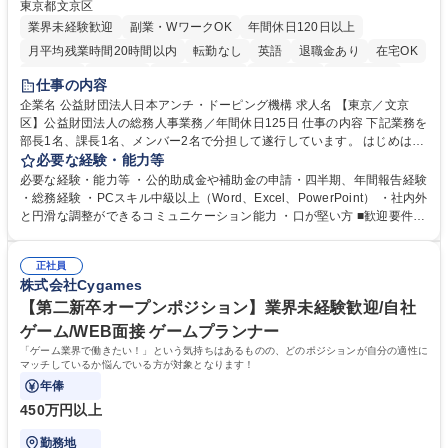
東京都文京区
業界未経験歓迎
副業・WワークOK
年間休日120日以上
月平均残業時間20時間以内
転勤なし
英語
退職金あり
在宅OK
賞与あり
育休あり
完全週休2日制
交通費支給
土日祝休み
仕事の内容
食事補助あり
企業名 公益財団法人日本アンチ・ドーピング機構 求人名 【東京／文京
区】公益財団法人の総務人事業務／年間休日125日 仕事の内容 下記業務を
部長1名、課長1名、メンバー2名で分担して遂行しています。 はじめは担
当者として業務を覚えていただき、ゆくゆくはリーダーやマネージャーポ
必要な経験・能力等
ジションとして活躍いただくことを期待しています。 【総務・人事グルー
必要な経験・能力等 ・公的助成金や補助金の申請・四半期、年間報告経験
プの業務内容】 ・人事制度関連 ・採用活動 ・教育研修の企画、実行 ・勤
・総務経験 ・PCスキル中級以上（Word、Excel、PowerPoint） ・社内外
怠管理 ・官公庁への各種提出 ・法定の会議運営（評議員会、理事会） ・
と円滑な調整ができるコミュニケーション能力 ・口が堅い方 ■歓迎要件
コンプライアンス ・内部規程やルールの管理、整備、文書管理 ・契約関
・採用業務経験 ・英語に抵抗がない方 ・営業経験 学歴・資格 学歴：大学
連 ・衛生管理 ・防災関連・公的助成金の管理・オフィス、ファシリティ
院 大学 高専 短大 専修学校 高校 語学力： 資格：
管理 ・福利厚生関連 ・職員からの問合せ、相談対応 ・その他日常の総務
正社員
株式会社Cygames
業務全般 募集職種 【東京／文京区】公益財団法人の総務人事業務／年間
休日125日
【第二新卒オープンポジション】業界未経験歓迎/自社
ゲーム/WEB面接 ゲームプランナー
「ゲーム業界で働きたい！」という気持ちはあるものの、どのポジションが自分の適性に
マッチしているか悩んでいる方が対象となります！
年俸
450万円以上
勤務地