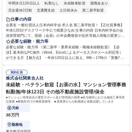
年間休日120日以上
転勤なし
未経験者歓迎
退職金あり
完全週休2日制
交通費支給
土日祝休み
第二新卒歓迎
仕事の内容
企業名 一般社団法人日本内科学会 求人名 第二新卒歓迎！【正社員事務】
年休120日/デスクワーク中心で残業少なめ 仕事の内容 日本内科学会の会
員管理部門にて、医師（会員）の年会費徴収や住所等個人情報の変更シス
テム入力、電話・FAX対応をお任せします。将来的には、各種委員会の運
必要な経験・能力等
営事務局業務などにも幅広く携わっていただきます。 【会員管理・データ
必要な経験・能力等 《第二新卒・業界未経験・職種未経験歓迎》 【必
入力業務】 ・医師（会員）の住所変更、個人情報のシステム登録・更新
須】基本的なPC操作（Word、Excelによるデータ入力やメール対応等）
・年会費の徴収管理や入金データの照合確認 【問い合わせ対応】 ・会員
ができる方 【魅力点】 ・年休120日以上に加え、9時～17時の「実働7時
（医師）からの電話、FAX、ネット申請に伴う相談受付 ・複雑な案件のへ
間勤務」で残業も少なくワークライフバランスは抜群です。 【将来的な業
のエスカレーション・連携対応 募集職種 第二新卒歓迎！【正社員事務】
務（各種委員会運営）】 ・学会内における各種委員会のスケジュール調
年休120日/デスクワーク中心で残業少なめ
契約社員
整、資料作成、当日の運営サポート 学歴・資格 学歴：大学院 大学 語学
株式会社関東合人社
力： 資格：
未経験・ベテラン歓迎【お茶の水】マンション管理事務
転勤無/年休123日 その他不動産施設管理/保全
■マンション管理組合の運営サポート及び管理員の指導 ■担当物件における修繕工事等受
注業務 ■事務所内での事務業務等 ★異業界からの転職者が多数活躍しています
月給
38万円
勤務地
東京都千代田区