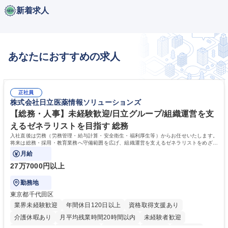
新着求人
あなたにおすすめの求人
正社員
株式会社日立医薬情報ソリューションズ
【総務・人事】未経験歓迎/日立グループ/組織運営を支
えるゼネラリストを目指す 総務
入社直後は労務（労務管理・給与計算・安全衛生・福利厚生等）からお任せいたします。
将来は総務・採用・教育業務へ守備範囲を広げ、組織運営を支えるゼネラリストをめざせ
ます。
月給
27万7000円以上
勤務地
東京都千代田区
業界未経験歓迎
年間休日120日以上
資格取得支援あり
介護休暇あり
月平均残業時間20時間以内
未経験者歓迎