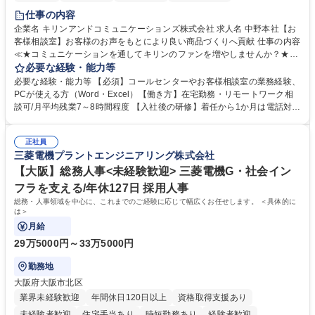
仕事の内容
企業名 キリンアンドコミュニケーションズ株式会社 求人名 中野本社【お
客様相談室】お客様のお声をもとにより良い商品づくりへ貢献 仕事の内容
≪★コミュニケーションを通してキリンのファンを増やしませんか？★≫
お客様のお声をより良い商品づくりに活かしていく上で、窓口となるお客
必要な経験・能力等
様相談室でのお仕事です。 日々お客様からいただくキリングループへのご
必要な経験・能力等 【必須】コールセンターやお客様相談室の業務経験、
意見を、企業活動に活かしています。お客様からの声に迅速かつ誠意をも
PCが使える方（Word・Excel）【働き方】在宅勤務・リモートワーク相
って対応、情報提供するとともにグループ内活動に反映しています。 【具
談可/月平均残業7～8時間程度 【入社後の研修】着任から1か月は電話対応
体的には】電話応対、メール、お手紙対応、ご指摘品調査報告書作成、有
のOJTを中心に実施し、電話対応に慣れた段階でメール・手紙のOJTを実
人チャットボット対応など。 【1日の対応件数】■電話：月間一人当たり
施する予定です。独り立ち以降もしっかりフォローする体制を整えていま
平均100件前後■メール・手紙：同上40件前後 募集職種 中野本社【お客様
正社員
すのでご安心ください。 【当社について】キリングループの広報機能を担
三菱電機プラントエンジニアリング株式会社
相談室】お客様のお声をもとにより良い商品づくりへ貢献
う会社として、お客様との出会いを大切にし、磨き上げたホスピタリティ
を込めてコミュニケーションをとりながら広報関連業務を行っておりま
【大阪】総務人事<未経験歓迎> 三菱電機G・社会イン
す。 学歴・資格 学歴：大学院 大学 高専 短大 専修学校 高校 語学力： 資
フラを支える/年休127日 採用人事
格：
総務・人事領域を中心に、これまでのご経験に応じて幅広くお任せします。 ＜具体的に
は＞
月給
29万5000円～33万5000円
勤務地
大阪府大阪市北区
業界未経験歓迎
年間休日120日以上
資格取得支援あり
未経験者歓迎
住宅手当あり
時短勤務あり
経験者歓迎