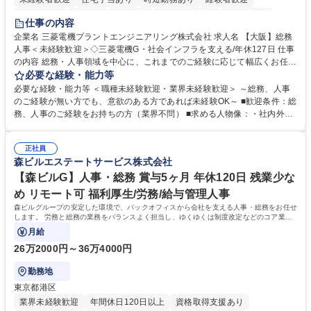
退職金あり
在宅OK
賞与あり
完全週休2日制
交通費支給
仕事の内容
駅近5分以内
土日祝休み
服装自由
寮・社宅あり
食事補助あり
企業名 三菱電機プラントエンジニアリング株式会社 求人名 【大阪】総務
人事＜未経験歓迎＞◇三菱電機G・社会インフラを支える/年休127日 仕事
の内容 総務・人事領域を中心に、これまでのご経験に応じて幅広くお任せ
します。 ＜具体的には＞ ・総務/人事労務（給与・社保・勤怠管理など）
必要な経験・能力等
・採用・教育研修 ・福利厚生運用 など ※基本的には事務所勤務ですが、
必要な経験・能力等 ＜職種未経験歓迎・業界未経験歓迎＞ ～総務、人事
採用や教育等の業務内容により、関西圏以外への日帰り・宿泊を伴う国内
のご経験が無い方でも、意欲のある方であれば未経験OK～ ■歓迎条件：総
出張もございます。 ※担当業務を持ちつつ、お互いに助け合いながら、総
務、人事のご経験をお持ちの方（業界不問） ■求める人物像：・社内外の
務部という組織として協力しながら進める体制です。 募集職種 【大阪】
関係各部門との調整を率先して行い、業務を円滑に遂行できる協調性やコ
総務人事＜未経験歓迎＞◇三菱電機G・社会インフラを支える/年休127日
ミュニケーション能力を持っている方 ・人事総務領域に興味がありゼネラ
正社員
リスト志向をお持ちの方 学歴・資格 学歴：大学院 大学 語学力： 資格：
森ビルエステートサービス株式会社
【森ビルG】人事・総務 賞与5ヶ月 年休120日 残業少な
め リモート可 福利厚生/労務/給与管理人事
森ビルグループの安定した環境で、バックオフィスから会社を支える人事・総務をお任せ
します。 労務と総務の業務をバランスよく担当し、ゆくゆくは制度改定などのコア業務
にも挑戦できる、やりがいある環境です。
月給
26万2000円～36万4000円
勤務地
東京都港区
業界未経験歓迎
年間休日120日以上
資格取得支援あり