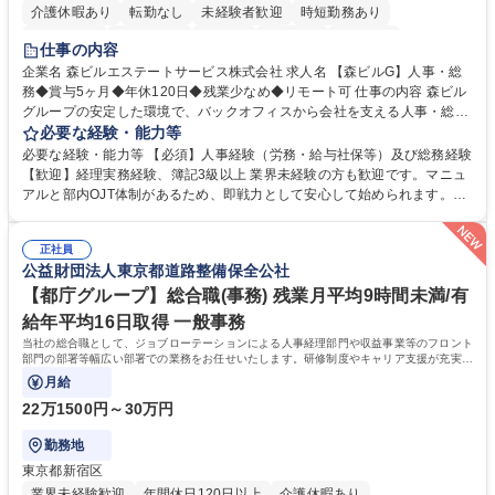
介護休暇あり
転勤なし
未経験者歓迎
時短勤務あり
経験者歓迎
退職金あり
在宅OK
賞与あり
育休あり
仕事の内容
完全週休2日制
交通費支給
長期歓迎
駅近5分以内
土日祝休み
企業名 森ビルエステートサービス株式会社 求人名 【森ビルG】人事・総
務◆賞与5ヶ月◆年休120日◆残業少なめ◆リモート可 仕事の内容 森ビル
グループの安定した環境で、バックオフィスから会社を支える人事・総務
をお任せします。 労務と総務の業務をバランスよく担当し、ゆくゆくは制
必要な経験・能力等
度改定などのコア業務にも挑戦できる、やりがいある環境です。 ■勤怠管
必要な経験・能力等 【必須】人事経験（労務・給与社保等）及び総務経験
理、給与計算、社会保険手続き、年末調整等の労務管理全般 ■入退社手続
【歓迎】経理実務経験、簿記3級以上 業界未経験の方も歓迎です。マニュ
き、社内規定の改定や人事制度改定などのコア業務 ■社内イベントの企画
アルと部内OJT体制があるため、即戦力として安心して始められます。
運営やその他総務業務全般 ※労務と総務を1：1の割合でお任せ。 入社後
【魅力・やりがい】森ビルGの安定基盤で労務から総務まで幅広く携われ
は部内のOJTを中心に、あなたの経験に合わせて不足している部分はいつ
ます。定型業務に留まらず、社内規定や人事制度の改定など会社のコア業
でも質問・相談できる環境が整っているため、安心して成長できます。 募
正社員
務に挑戦できるため、自身の成長と組織への貢献度をダイレクトに実感で
公益財団法人東京都道路整備保全公社
集職種 【森ビルG】人事・総務◆賞与5ヶ月◆年休120日◆残業少なめ◆
きます。 残業少なめ、週1日リモート可など、ワークライフバランスを保
リモート可
ち長期活躍できる環境です。 「これまでの幅広い経験を活かし、長期的な
【都庁グループ】総合職(事務) 残業月平均9時間未満/有
キャリアを築きたい」という前向きな意欲と挑戦を全力で応援します。 学
給年平均16日取得 一般事務
歴・資格 学歴：大学院 大学 高専 短大 専修学校 高校 語学力： 資格：日商
当社の総合職として、ジョブローテーションによる人事経理部門や収益事業等のフロント
簿記検定1級 日商簿記検定2級 日商簿記検定3級
部門の部署等幅広い部署での業務をお任せいたします。研修制度やキャリア支援が充実し
ております！ ※下記業務詳細
月給
22万1500円～30万円
勤務地
東京都新宿区
業界未経験歓迎
年間休日120日以上
介護休暇あり