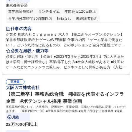
東京都渋谷区
業界未経験歓迎
ランチタイム
年間休日120日以上
月平均残業時間20時間以内
転勤なし
未経験者歓迎
住宅手当あり
経験者歓迎
完全週休2日制
インセンティブあり
仕事の内容
交通費支給
土日祝休み
服装自由
昼食補助あり
第二新卒歓迎
企業名 株式会社Ｃｙｇａｍｅｓ 求人名 【第二新卒オープンポジション】
業界未経験歓迎/自社ゲーム/WEB面接 仕事の内容 「ゲーム業界で働きた
食事補助あり
い！」という気持ちはあるものの、どのポジションが自分の適性にマッチ
しているか悩んでいる方が対象となります！ 総合職（プランナー/データ
必要な経験・能力等
アナリストなど）、技術職（開発エンジニ ア/インフラエンジニアな
必要な経験・能力等 【必須】■2023年3月から2025年3月までに大学また
ど）、デザイン職（デザイナー/イラストレ ーターなど）等から、面接で
は大学院（博士課程含む）卒業/修了した方■社会人経験がある方 ■映画や
ご希望と適正にマッチしたポジションをご案内いたします。ゲームやエン
ゲームなどのコンテンツに親しみ、ビジネスとして興味がある方 《入社実
タメコンテンツが大好きで、「ゲーム業界の未来を自らの手で作りたい」
績 例》 ・メーカー → プロジェクトマネージャー ・ソーシャルゲーム →
「最高のコンテンツを作るためには、何でもやる」という情熱に溢れた方
ゲームプランナー ・通信 → ゲームエンジニア ・独立行政法人 → データ
のご応募をお待ちしております。 募集職種 【第二新卒オープンポジショ
正社員
サイエンティスト 学歴・資格 学歴：大学院 大学 語学力： 資格：
大阪ガス株式会社
ン】業界未経験歓迎/自社ゲーム/WEB面接
【第二新卒】事務系総合職 #関西を代表するインフラ
企業 #ポテンシャル採用 事業企画
事務系総合職として、人事総務、資源海外、事業企画、営業などの業務に従事していただ
きます。 【業務内容の一例】■所属事業部の勤労業務 ■海外に関係する各種業務 ■営業部
門の企画スタッフ、ルート営業
月給
22万7000円以上