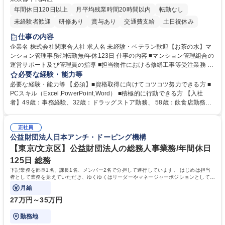
年間休日120日以上
月平均残業時間20時間以内
転勤なし
未経験者歓迎
研修あり
賞与あり
交通費支給
土日祝休み
仕事の内容
企業名 株式会社関東合人社 求人名 未経験・ベテラン歓迎【お茶の水】マ
ンション管理事務◎転勤無/年休123日 仕事の内容 ■マンション管理組合の
運営サポート及び管理員の指導 ■担当物件における修繕工事等受注業務 ■
事務所内での事務業務等 ★異業界からの転職者が多数活躍しています
必要な経験・能力等
【年収補足】532万円 ＋別途インセンティヴで平均約100万円/年（昨年度
必要な経験・能力等 【必須】■資格取得に向けてコツコツ努力できる方 ■
実績） ＋管理業務主任者資格手当50,000円/月 ★親会社である株式会社合
PCスキル（Excel,PowerPoint,Word） ■積極的に行動できる方 【入社
人社計画研究所社のグループ会社として、質の高いサービスと適性価格を
者】49歳：事務経験、32歳：ドラッグストア勤務、 58歳：飲食店勤務
武器に約20年受託戸数増加中です。https://www.gojin.co.jp/abt/abt_3.html
等：中途採用の9割が未経験者！ 【資格取得支援】■メンター制度■社内模
募集職種 未経験・ベテラン歓迎【お茶の水】マンション管理事務◎転勤
試や研修制度など充実！ ＊未資格者の8割以上が入社2年以内に資格を取
無/年休123日
正社員
得出来ております！ 【魅力】■フレックス制度、未経験からでも下限年収
公益財団法人日本アンチ・ドーピング機構
を一律支給！ ■管理業務主任者資格取得後には50,000円/月の手当あり！
学歴・資格 学歴：大学院 大学 高専 短大 専修学校 高校 語学力： 資格：第
【東京/文京区】公益財団法人の総務人事業務/年間休日
一種運転免許普通自動車
125日 総務
下記業務を部長1名、課長1名、メンバー2名で分担して遂行しています。 はじめは担当
者として業務を覚えていただき、ゆくゆくはリーダーやマネージャーポジションとして活
躍いただくことを期待しています。
月給
27万円～35万円
勤務地