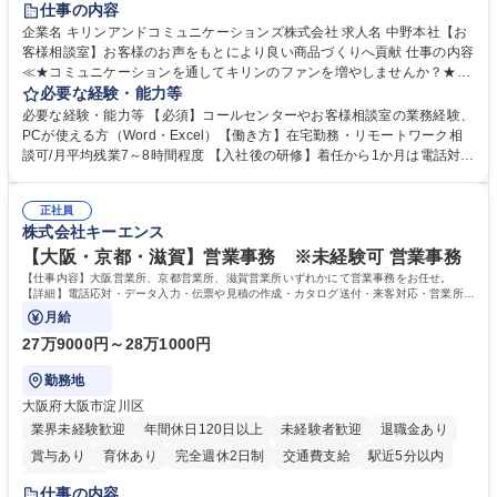
仕事の内容
企業名 キリンアンドコミュニケーションズ株式会社 求人名 中野本社【お
客様相談室】お客様のお声をもとにより良い商品づくりへ貢献 仕事の内容
≪★コミュニケーションを通してキリンのファンを増やしませんか？★≫
お客様のお声をより良い商品づくりに活かしていく上で、窓口となるお客
必要な経験・能力等
様相談室でのお仕事です。 日々お客様からいただくキリングループへのご
必要な経験・能力等 【必須】コールセンターやお客様相談室の業務経験、
意見を、企業活動に活かしています。お客様からの声に迅速かつ誠意をも
PCが使える方（Word・Excel）【働き方】在宅勤務・リモートワーク相
って対応、情報提供するとともにグループ内活動に反映しています。 【具
談可/月平均残業7～8時間程度 【入社後の研修】着任から1か月は電話対応
体的には】電話応対、メール、お手紙対応、ご指摘品調査報告書作成、有
のOJTを中心に実施し、電話対応に慣れた段階でメール・手紙のOJTを実
人チャットボット対応など。 【1日の対応件数】■電話：月間一人当たり
施する予定です。独り立ち以降もしっかりフォローする体制を整えていま
平均100件前後■メール・手紙：同上40件前後 募集職種 中野本社【お客様
正社員
すのでご安心ください。 【当社について】キリングループの広報機能を担
株式会社キーエンス
相談室】お客様のお声をもとにより良い商品づくりへ貢献
う会社として、お客様との出会いを大切にし、磨き上げたホスピタリティ
を込めてコミュニケーションをとりながら広報関連業務を行っておりま
【大阪・京都・滋賀】営業事務 ※未経験可 営業事務
す。 学歴・資格 学歴：大学院 大学 高専 短大 専修学校 高校 語学力： 資
【仕事内容】大阪営業所、京都営業所、滋賀営業所いずれかにて営業事務をお任せ。
格：
【詳細】電話応対・データ入力・伝票や見積の作成・カタログ送付・来客対応・営業所内
で発生する事務業務や業務改善をお任せ。
月給
27万9000円～28万1000円
勤務地
大阪府大阪市淀川区
業界未経験歓迎
年間休日120日以上
未経験者歓迎
退職金あり
賞与あり
育休あり
完全週休2日制
交通費支給
駅近5分以内
土日祝休み
仕事の内容