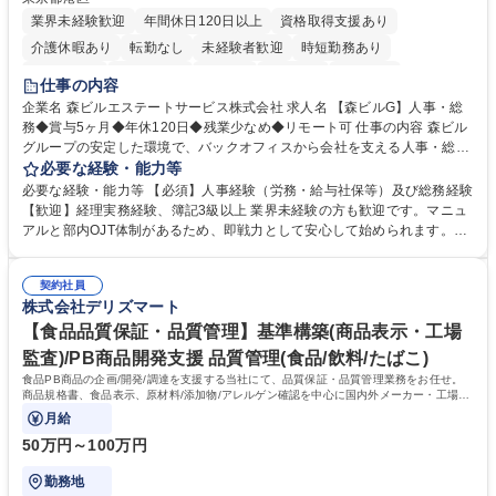
業界未経験歓迎
年間休日120日以上
資格取得支援あり
介護休暇あり
転勤なし
未経験者歓迎
時短勤務あり
経験者歓迎
退職金あり
在宅OK
賞与あり
育休あり
仕事の内容
完全週休2日制
交通費支給
長期歓迎
駅近5分以内
土日祝休み
企業名 森ビルエステートサービス株式会社 求人名 【森ビルG】人事・総
務◆賞与5ヶ月◆年休120日◆残業少なめ◆リモート可 仕事の内容 森ビル
グループの安定した環境で、バックオフィスから会社を支える人事・総務
をお任せします。 労務と総務の業務をバランスよく担当し、ゆくゆくは制
必要な経験・能力等
度改定などのコア業務にも挑戦できる、やりがいある環境です。 ■勤怠管
必要な経験・能力等 【必須】人事経験（労務・給与社保等）及び総務経験
理、給与計算、社会保険手続き、年末調整等の労務管理全般 ■入退社手続
【歓迎】経理実務経験、簿記3級以上 業界未経験の方も歓迎です。マニュ
き、社内規定の改定や人事制度改定などのコア業務 ■社内イベントの企画
アルと部内OJT体制があるため、即戦力として安心して始められます。
運営やその他総務業務全般 ※労務と総務を1：1の割合でお任せ。 入社後
【魅力・やりがい】森ビルGの安定基盤で労務から総務まで幅広く携われ
は部内のOJTを中心に、あなたの経験に合わせて不足している部分はいつ
ます。定型業務に留まらず、社内規定や人事制度の改定など会社のコア業
でも質問・相談できる環境が整っているため、安心して成長できます。 募
契約社員
務に挑戦できるため、自身の成長と組織への貢献度をダイレクトに実感で
株式会社デリズマート
集職種 【森ビルG】人事・総務◆賞与5ヶ月◆年休120日◆残業少なめ◆
きます。 残業少なめ、週1日リモート可など、ワークライフバランスを保
リモート可
ち長期活躍できる環境です。 「これまでの幅広い経験を活かし、長期的な
【食品品質保証・品質管理】基準構築(商品表示・工場
キャリアを築きたい」という前向きな意欲と挑戦を全力で応援します。 学
監査)/PB商品開発支援 品質管理(食品/飲料/たばこ)
歴・資格 学歴：大学院 大学 高専 短大 専修学校 高校 語学力： 資格：日商
食品PB商品の企画/開発/調達を支援する当社にて、品質保証・品質管理業務をお任せ。
簿記検定1級 日商簿記検定2級 日商簿記検定3級
商品規格書、食品表示、原材料/添加物/アレルゲン確認を中心に国内外メーカー・工場の
品質基準整備から発売後対応まで担います。
月給
50万円～100万円
勤務地