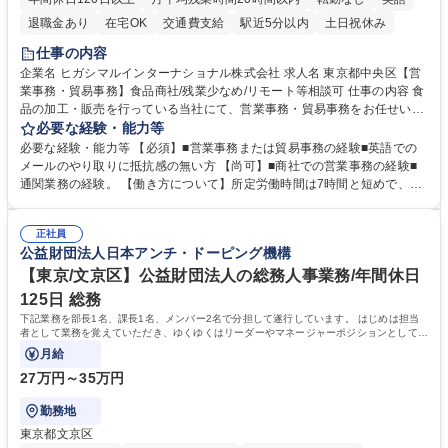
退職金あり
在宅OK
交通費支給
駅近5分以内
土日祝休み
仕事の内容
企業名 ヒガシマルインターナショナル株式会社 求人名 東京都中央区【営
業事務・貿易事務】食品商社/残業少なめ/リモート等相談可 仕事の内容 食
品の加工・販売を行っている当社にて、営業事務・貿易事務をお任せいた
します。営業社員のサポートポジションとして、受発注から海外工場との
必要な経験・能力等
調整まで幅広く対応し、当社事業の根幹を支えていただきます。 ■受発注
必要な経験・能力等 【必須】■営業事務または貿易事務の経験■英語での
業務、請求書発行 ■海外工場とのスケジュール調整 ■在庫管理 ■輸入書類
メールのやり取りに抵抗感の無い方 【尚可】■商社での営業事務の経験■
の確認・作成 ■配送手配 ■通関業者を通して行う輸出入業全般 ■倉庫との
通関業務の経験。 【働き方について】所定労働時間は7時間と短めで、残
倉入れ調整等 ※ゼネラリストとしてのキャリアアップを目指すことが可能
業も月平均20時間以下です。時差出勤制度や週1日のリモート勤務も相談
です。単に商品を販売するだけでなく原料の仕入れから販売までをトータ
可能で、ワークライフバランスを保ち長期就業しやすい環境です。 【当社
ルプロデュースしているため、商品に関わる全ての業務をサポート頂きま
正社員
の強み】1991年の設立以来、外食産業を中心としたお客様の多様なニー
公益財団法人日本アンチ・ドーピング機構
す。 募集職種 東京都中央区【営業事務・貿易事務】食品商社/残業少なめ/
ズに沿った冷凍水産物等の生産・輸入・販売を一貫して手掛けています。
リモート等相談可
自社工場と海外拠点の強固な連携によるワンストップサービスが最大の強
【東京/文京区】公益財団法人の総務人事業務/年間休日
みです。 学歴・資格 学歴：大学院 大学 語学力：英語 資格：
125日 総務
下記業務を部長1名、課長1名、メンバー2名で分担して遂行しています。 はじめは担当
者として業務を覚えていただき、ゆくゆくはリーダーやマネージャーポジションとして活
躍いただくことを期待しています。
月給
27万円～35万円
勤務地
東京都文京区