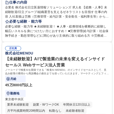
仕事の内容
育休あり
完全週休2日制
交通費支給
土日祝休み
寮・社宅あり
企業名 株式会社日立医薬情報ソリューションズ 求人名 【総務・人事】未
経験歓迎/日立グループ/組織運営を支えるゼネラリストを目指す 仕事の内
容 入社直後は労務（労務管理・給与計算・安全衛生・福利厚生等）からお
任せいたします。将来は総務・採用・教育業務へ守備範囲を広げ、組織運
必要な経験・能力等
営を支えるゼネラリストをめざせます。 ・初期業務：労働時間管理、給与
必要な経験・能力等 ★未経験歓迎！ ★人事・総務領域を横断的に経験し
計算、社会保険対応、福利厚生管理、安全衛生、健康経営推進等をお任せ
幅広いスキルを身につけたい方におすすめ！ ■労務管理(給与計算・社会保
します。ご経験に応じて、休職者管理など、幅広く経験を積んでいただき
険手続き・勤怠管理など)に関心があり主体的に取り組める方 ※労務経験
ます。 ・将来的な広がり：総務・採用・教育・税務対応・経営企画等。
者は早期にご活躍いただけます。 ■チームで仕事を推進できる方■将来は
★メンバーがマンツーマンで丁寧に教えるため、ご経験が浅くても安心！
マネジメント職として活躍したい 【尚可】■人事、労務、採用、教育業務
幅広く経験を積みたい意欲がある方に最適な環境です。 募集職種 【総
正社員
のご経験 ■労務管理（給与計算・社会保険手続き・勤怠管理など）の経験
株式会社MENOU
務・人事】未経験歓迎/日立グループ/組織運営を支えるゼネラリストを目
■衛生管理者の資格をお持ちの方 学歴・資格 学歴：大学院 大学 高専 短大
指す
専修学校 高校 語学力： 資格：
【未経験歓迎】AIで製造業の未来を変えるインサイド
セールス Webサービス法人営業
ノーコードで検査AIを開発できる「検査AI MENOU」のインサイドセールスとして、見
込み顧客の獲得から商談機会の創出までを担っていただきます。マーケティングとフィー
ルドセールスをつなぐ役割として、
月給
45万8000円以上
勤務地
東京都中央区
業界未経験歓迎
副業・WワークOK
年間休日120日以上
月平均残業時間20時間以内
転勤なし
未経験者歓迎