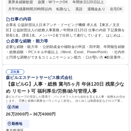
業界未経験歓迎
副業・WワークOK
年間休日120日以上
月平均残業時間20時間以内
転勤なし
英語
退職金あり
在宅OK
賞与あり
育休あり
完全週休2日制
交通費支給
土日祝休み
仕事の内容
食事補助あり
企業名 公益財団法人日本アンチ・ドーピング機構 求人名 【東京／文京
区】公益財団法人の総務人事業務／年間休日125日 仕事の内容 下記業務を
部長1名、課長1名、メンバー2名で分担して遂行しています。 はじめは担
当者として業務を覚えていただき、ゆくゆくはリーダーやマネージャーポ
必要な経験・能力等
ジションとして活躍いただくことを期待しています。 【総務・人事グルー
必要な経験・能力等 ・公的助成金や補助金の申請・四半期、年間報告経験
プの業務内容】 ・人事制度関連 ・採用活動 ・教育研修の企画、実行 ・勤
・総務経験 ・PCスキル中級以上（Word、Excel、PowerPoint） ・社内外
怠管理 ・官公庁への各種提出 ・法定の会議運営（評議員会、理事会） ・
と円滑な調整ができるコミュニケーション能力 ・口が堅い方 ■歓迎要件
コンプライアンス ・内部規程やルールの管理、整備、文書管理 ・契約関
・採用業務経験 ・英語に抵抗がない方 ・営業経験 学歴・資格 学歴：大学
連 ・衛生管理 ・防災関連・公的助成金の管理・オフィス、ファシリティ
院 大学 高専 短大 専修学校 高校 語学力： 資格：
管理 ・福利厚生関連 ・職員からの問合せ、相談対応 ・その他日常の総務
正社員
森ビルエステートサービス株式会社
業務全般 募集職種 【東京／文京区】公益財団法人の総務人事業務／年間
休日125日
【森ビルG】人事・総務 賞与5ヶ月 年休120日 残業少な
め リモート可 福利厚生/労務/給与管理人事
森ビルグループの安定した環境で、バックオフィスから会社を支える人事・総務をお任せ
します。 労務と総務の業務をバランスよく担当し、ゆくゆくは制度改定などのコア業務
にも挑戦できる、やりがいある環境です。
月給
26万2000円～36万4000円
勤務地
東京都港区