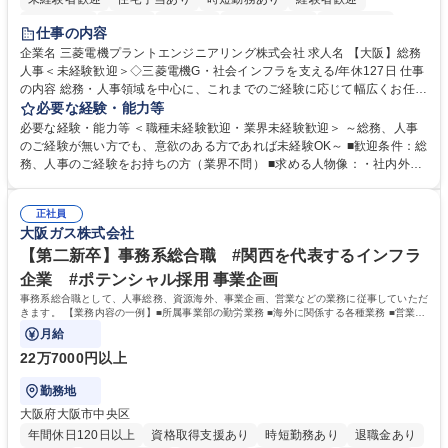
退職金あり
在宅OK
賞与あり
完全週休2日制
交通費支給
仕事の内容
駅近5分以内
土日祝休み
服装自由
寮・社宅あり
食事補助あり
企業名 三菱電機プラントエンジニアリング株式会社 求人名 【大阪】総務
人事＜未経験歓迎＞◇三菱電機G・社会インフラを支える/年休127日 仕事
の内容 総務・人事領域を中心に、これまでのご経験に応じて幅広くお任せ
します。 ＜具体的には＞ ・総務/人事労務（給与・社保・勤怠管理など）
必要な経験・能力等
・採用・教育研修 ・福利厚生運用 など ※基本的には事務所勤務ですが、
必要な経験・能力等 ＜職種未経験歓迎・業界未経験歓迎＞ ～総務、人事
採用や教育等の業務内容により、関西圏以外への日帰り・宿泊を伴う国内
のご経験が無い方でも、意欲のある方であれば未経験OK～ ■歓迎条件：総
出張もございます。 ※担当業務を持ちつつ、お互いに助け合いながら、総
務、人事のご経験をお持ちの方（業界不問） ■求める人物像：・社内外の
務部という組織として協力しながら進める体制です。 募集職種 【大阪】
関係各部門との調整を率先して行い、業務を円滑に遂行できる協調性やコ
総務人事＜未経験歓迎＞◇三菱電機G・社会インフラを支える/年休127日
ミュニケーション能力を持っている方 ・人事総務領域に興味がありゼネラ
正社員
リスト志向をお持ちの方 学歴・資格 学歴：大学院 大学 語学力： 資格：
大阪ガス株式会社
【第二新卒】事務系総合職 #関西を代表するインフラ
企業 #ポテンシャル採用 事業企画
事務系総合職として、人事総務、資源海外、事業企画、営業などの業務に従事していただ
きます。 【業務内容の一例】■所属事業部の勤労業務 ■海外に関係する各種業務 ■営業部
門の企画スタッフ、ルート営業
月給
22万7000円以上
勤務地
大阪府大阪市中央区
年間休日120日以上
資格取得支援あり
時短勤務あり
退職金あり