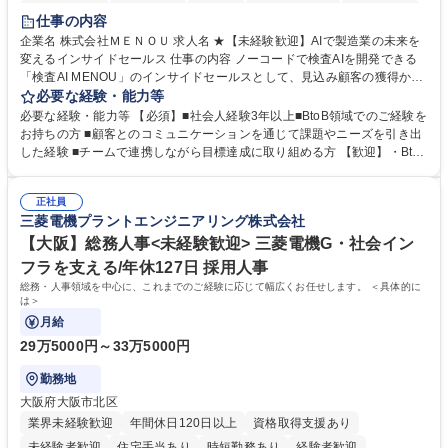
時短勤務あり
経験者歓迎
在宅OK
完全週休2日制
交通費支給
仕事の内容
駅近5分以内
土日祝休み
服装自由
企業名 株式会社ＭＥＮＯＵ 求人名 ★【未経験歓迎】AIで製造業の未来を
変えるインサイドセールス 仕事の内容 ノーコードで検査AIを開発できる
「検査AI MENOU」のインサイドセールスとして、見込み顧客の獲得から
商談機会の創出までを担っていただきます。マーケティングとフィールド
必要な経験・能力等
セールスをつなぐ役割として、 適切なタイミングで顧客とコミュニケーシ
必要な経験・能力等 【必須】■社会人経験3年以上■BtoB領域でのご経験を
ョンを取りながら、受注につながる商談機会の最大化を目指します。 【具
お持ちの方 ■顧客とのコミュニケーションを通じて課題やニーズを引き出
体的な仕事内容】 リードへの電話・メールによるアプローチ/リードナー
した経験 ■チームで連携しながら目標達成に取り組める方 【歓迎】・BtoB
チャリングおよび商談創出/CRMを活用した顧客情報の管理・分析/マーケ
SaaS企業での営業またはインサイドセールス経験 ・製造業向けの営業経
ティング施策と連携したフォローアップ/商談化率向上に向けた改善提案・
験 ・オフライン・オンラインセミナー登壇経験 ・マーケティング施策の
実行/フィールドセールスへの案件連携 募集職種 ★【未経験歓迎】AIで製
正社員
企画・実行経験 ・CRM・リードナーチャリングに関する知見 ・データを
三菱電機プラントエンジニアリング株式会社
造業の未来を変えるインサイドセールス
もとに営業プロセスを改善した経験 学歴・資格 学歴：大学院 大学 高専 短
大 専修学校 高校 語学力： 資格：
【大阪】総務人事<未経験歓迎> 三菱電機G・社会イン
フラを支える/年休127日 採用人事
総務・人事領域を中心に、これまでのご経験に応じて幅広くお任せします。 ＜具体的に
は＞
月給
29万5000円～33万5000円
勤務地
大阪府大阪市北区
業界未経験歓迎
年間休日120日以上
資格取得支援あり
未経験者歓迎
住宅手当あり
時短勤務あり
経験者歓迎