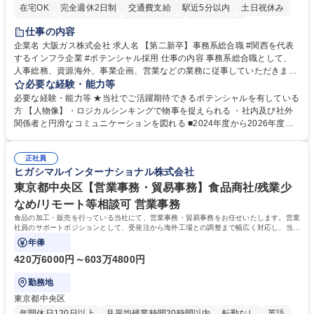
在宅OK
完全週休2日制
交通費支給
駅近5分以内
土日祝休み
服装自由
第二新卒歓迎
寮・社宅あり
食事補助あり
仕事の内容
企業名 大阪ガス株式会社 求人名 【第二新卒】事務系総合職 #関西を代表
するインフラ企業 #ポテンシャル採用 仕事の内容 事務系総合職として、
人事総務、資源海外、事業企画、営業などの業務に従事していただきま
す。 【業務内容の一例】■所属事業部の勤労業務 ■海外に関係する各種業
必要な経験・能力等
務 ■営業部門の企画スタッフ、ルート営業 【キャリアパス】入社後の配属
必要な経験・能力等 ★当社でご活躍期待できるポテンシャルを有している
ポジションで一定期間ご活躍頂いた後、本人の適性及び将来のキャリアを
方 【人物像】・ロジカルシンキングで物事を捉えられる ・社内及び社外
鑑みてジョブローテーションを行います。 【育成】OJTでの現場育成や研
関係者と円滑なコミュニケーションを図れる ■2024年度から2026年度ま
修カリキュラムを通じて、Daigasグループの業務で必要となる知識につい
での3ヵ年を対象とする「Daigasグループ中期経営計画2026」を策定しま
て学んでいただきます。 募集職種 【第二新卒】事務系総合職 #関西を代
した。https://www.osakagas.co.jp/company/press/pr2024/1777576_564
表するインフラ企業 #ポテンシャル採用
正社員
72.html ■エネルギーセキュリティの不安定化や気候変動による自然災害の
ヒガシマルインターナショナル株式会社
甚大化など、これまで以上に社会課題解決の重要性が高まっています。
「未来の日常」の創造に向けて持続可能な社会の実現に貢献してまいりま
東京都中央区【営業事務・貿易事務】食品商社/残業少
す。 学歴・資格 学歴：大学院 大学 語学力： 資格：
なめ/リモート等相談可 営業事務
食品の加工・販売を行っている当社にて、営業事務・貿易事務をお任せいたします。営業
社員のサポートポジションとして、受発注から海外工場との調整まで幅広く対応し、当社
事業の根幹を支えていただきます。
年俸
420万6000円～603万4800円
勤務地
東京都中央区
年間休日120日以上
月平均残業時間20時間以内
転勤なし
英語