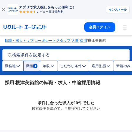
アプリで求人探しをもっと便利に！
インストール
レビュー高評価
無料
会員ログイン
/
/
/
/
転職・求人トップ
コーポレートスタッフ
人事
採用
根津美術館
検索条件を設定する
勤務地
職種
年収
こだわり条件
雇用形態
新着のみ
1
採用 根津美術館の転職・求人・中途採用情報
条件に合った求人が 0件でした
検索条件を緩めて、再度検索してください