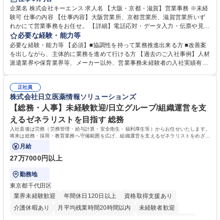
企業名 株式会社キーエンス 求人名 【大阪・京都・滋賀】営業事務 ※未経
験可 仕事の内容 【仕事内容】大阪営業所、京都営業所、滋賀営業所いず
れかにて営業事務をお任せ。 【詳細】電話応対・データ入力・伝票や見積
の作成・カタログ送付・来客対応・営業所内で発生する事務業務や業務改
必要な経験・能力等
善をお任せ。 【教育制度】ご入社後、育成担当とペアになりながらOJTに
必要な経験・能力等 【必須】■協調性を持って業務推進出来る方 ■改善案
て業務を覚えていただくことが可能です。業務システムがきちんと構築さ
を出しながら、主体的に業務を進めて行ける方 【過去のご入社事例】人材
れているため、スムーズに仕事に慣れることができる環境です。また、
派遣業界や保育業界等、メーカー以外、営業事務未経験者の入社実績有
「チームで成果を出す文化」があり、良いやり方を積極的に共有しながら
【当社の事務職について】単なる事務ではなく主体性を発揮したサポート
常に改善を目指す風土のため、安心して業務に取り組んでいただけます。
により、キーエンスの付加価値向上に貢献します。ベースの定型業務に加
募集職種 【大阪・京都・滋賀】営業事務 ※未経験可
正社員
えて、お客様や社員の状況に合わせ、能動的なサポート、改善の動きも期
株式会社日立医薬情報ソリューションズ
待され。組織を支えるスペシャリストとして、チームに貢献し、結果的に
社員から頼られる存在になることができます。平均19:30の退勤以降の業
【総務・人事】未経験歓迎/日立グループ/組織運営を支
務の持ち帰りも禁止されており、メリハリのある働き方となります。 学
えるゼネラリストを目指す 総務
歴・資格 学歴：大学院 大学 高専 短大 語学力： 資格：
入社直後は労務（労務管理・給与計算・安全衛生・福利厚生等）からお任せいたします。
将来は総務・採用・教育業務へ守備範囲を広げ、組織運営を支えるゼネラリストをめざせ
ます。
月給
27万7000円以上
勤務地
東京都千代田区
業界未経験歓迎
年間休日120日以上
資格取得支援あり
介護休暇あり
月平均残業時間20時間以内
未経験者歓迎
住宅手当あり
時短勤務あり
退職金あり
在宅OK
賞与あり