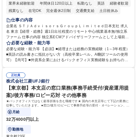
業界未経験歓迎
年間休日120日以上
転勤なし
英語
経験者歓迎
残業なし
在宅OK
完全週休2日制
交通費支給
土日祝休み
仕事の内容
企業名 ＳＴＪＡｄｖｉｓｏｒｓＧｒｏｕｐＬｉｍｉｔｅｄ日本支社 求人
名 東京【経理・総務】週1日出社程度のリモート中心/残業基本無/独立系
ファーム 仕事の内容 独立系ECMアドバイザリーファームとして上場前後
の資本市場戦略を設計する当社にて経理・総務をお任せします。基礎的な
必要な経験・能力等
バックオフィス業務からスタートし組織を支える専任担当として広く活躍
必要な経験・能力等 【必須】■経理または総務の実務経験（1～3年程度）
できる環境です。 ■日常経理、月次および年次決算サポート業務 ■本国
■英語の読み書きに抵抗がない方（高校卒業レベル。AI翻訳ツールの使用
（グローバル）との英文メール対応（AI翻訳ツール等を使用しての対応で
可）【尚可】■外資系企業におけるバックオフィス実務経験をお持ちの方
問題ございません） ■オフィス環境整備、郵便物の発送・受取等の総務業
【必須・尚可要件】簿記などの特別な資格や、TOEIC等のスコアは求めて
務全般 ■その他バックオフィス関連サポート ※ご経験に合わせて無理なく
おりません。日々の事務処理を丁寧かつ正確に行える方を歓迎します。
業務をお任せします。残業も基本的には発生せず、ご自身のペースで業務
正社員
【働き方について】現在は週4日程度の在宅勤務を実施しており、ワーク
株式会社三菱UFJ銀行
を進めやすく定着率の高い環境です。 募集職種 東京【経理・総務】週1日
ライフバランスを重視する方に最適な環境です（フルリモートも面接で相
出社程度のリモート中心/残業基本無/独立系ファーム
談可）。【求める人物像】幅広いバックオフィス業務に柔軟に対応でき、
【東京都】本支店の窓口業務(事務手続受付/資産運用提
社内外と円滑にコミュニケーションを取りながら業務を推進できる方 学
案)/後方事務/ロビー応対 その他事務
歴・資格 学歴：大学院 大学 高専 短大 専修学校 高校 語学力： 資格：
★バックオフィスではなく顧客折衝を含む職種です★ 国内の本支店等にて下記の業務に
従事していただきます。 ■窓口/後方/ロビーにて事務手続等の受付・オペレーション、お
客様対応
月給
32万4000円以上
勤務地
東京都23区