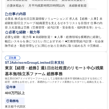
介護休暇あり
月平均残業時間20時間以内
未経験者歓迎
住宅手当あり
時短勤務あり
退職金あり
在宅OK
賞与あり
仕事の内容
育休あり
完全週休2日制
交通費支給
土日祝休み
寮・社宅あり
企業名 株式会社日立医薬情報ソリューションズ 求人名 【総務・人事】未
経験歓迎/日立グループ/組織運営を支えるゼネラリストを目指す 仕事の内
容 入社直後は労務（労務管理・給与計算・安全衛生・福利厚生等）からお
任せいたします。将来は総務・採用・教育業務へ守備範囲を広げ、組織運
必要な経験・能力等
営を支えるゼネラリストをめざせます。 ・初期業務：労働時間管理、給与
必要な経験・能力等 ★未経験歓迎！ ★人事・総務領域を横断的に経験し
計算、社会保険対応、福利厚生管理、安全衛生、健康経営推進等をお任せ
幅広いスキルを身につけたい方におすすめ！ ■労務管理(給与計算・社会保
します。ご経験に応じて、休職者管理など、幅広く経験を積んでいただき
険手続き・勤怠管理など)に関心があり主体的に取り組める方 ※労務経験
ます。 ・将来的な広がり：総務・採用・教育・税務対応・経営企画等。
者は早期にご活躍いただけます。 ■チームで仕事を推進できる方■将来は
★メンバーがマンツーマンで丁寧に教えるため、ご経験が浅くても安心！
マネジメント職として活躍したい 【尚可】■人事、労務、採用、教育業務
幅広く経験を積みたい意欲がある方に最適な環境です。 募集職種 【総
正社員
のご経験 ■労務管理（給与計算・社会保険手続き・勤怠管理など）の経験
STJAdvisorsGroupLimited日本支社
務・人事】未経験歓迎/日立グループ/組織運営を支えるゼネラリストを目
■衛生管理者の資格をお持ちの方 学歴・資格 学歴：大学院 大学 高専 短大
指す
専修学校 高校 語学力： 資格：
東京【経理・総務】週1日出社程度のリモート中心/残業
基本無/独立系ファーム 総務事務
独立系ECMアドバイザリーファームとして上場前後の資本市場戦略を設計する当社にて
経理・総務をお任せします。基礎的なバックオフィス業務からスタートし組織を支える専
任担当として広く活躍できる環境です。
年俸
400万円以上
勤務地
東京都千代田区