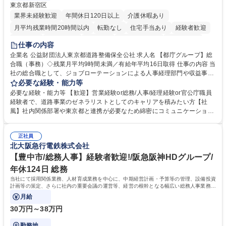
東京都新宿区
業界未経験歓迎
年間休日120日以上
介護休暇あり
月平均残業時間20時間以内
転勤なし
住宅手当あり
経験者歓迎
研修あり
退職金あり
賞与あり
完全週休2日制
交通費支給
仕事の内容
駅近5分以内
資格取得手当あり
食事補助あり
企業名 公益財団法人東京都道路整備保全公社 求人名 【都庁グループ】総
合職（事務）◇残業月平均9時間未満／有給年平均16日取得 仕事の内容 当
社の総合職として、ジョブローテーションによる人事経理部門や収益事業
等のフロント部門の部署等幅広い部署での業務をお任せいたします。研修
必要な経験・能力等
制度やキャリア支援が充実しております！ ※下記業務詳細 【業務詳細】■
必要な経験・能力等 【歓迎】営業経験or総務/人事/経理経験or官公庁職員
管理部門：広報、人事、経理など当公社の運営に係る管理業務 ■収益部
経験者で、道路事業のゼネラリストとしてのキャリアを積みたい方【社
門：駐車場の新規開拓、管理運営、新宿駅西口広場の「イベントコーナ
風】社内関係部署や東京都と連携が必要なため綿密にコミュニケーション
ー」などの管理運営 ■道路部門：整備の急がれる骨格幹線道路や木造住宅
を図っています。 【業務の魅力】■幅広く携われる：総合職（事務）で
密集地域の特定整備路線の用地取得、道路に関する普及啓発事業、都内の
は、駐車場の管理運営や道路用地の取得、公益財団法人の中枢を担う管理
道路施設や道路工事現場の見学ツアー事業 ※入社後は上記いずれかの部門
正社員
部門など多岐に渡る業務を経験できます。 ■様々なプロジェクト：駐車場
北大阪急行電鉄株式会社
へ配属。※業務内容変更の範囲：会社の定める業務 募集職種 【都庁グル
事業の他、新宿駅西口広場内に設置された照明を兼ねた広告「ブライトサ
ープ】総合職（事務）◇残業月平均9時間未満／有給年平均16日取得
イン」の管理運営を行うなど、事業収益を生み出す活動を積極的に行って
【豊中市/総務人事】経験者歓迎!/阪急阪神HDグループ/
います。 学歴・資格 学歴：大学院 大学 高専 短大 専修学校 高校 語学力：
年休124日 総務
資格：
当社にて採用関係業務、人材育成業務を中心に、中期経営計画・予算等の管理、設備投資
計画等の策定、さらに社内の重要会議の運営等、経営の根幹となる幅広い総務人事業務全
般を担当していただきます。
月給
30万円～38万円
勤務地