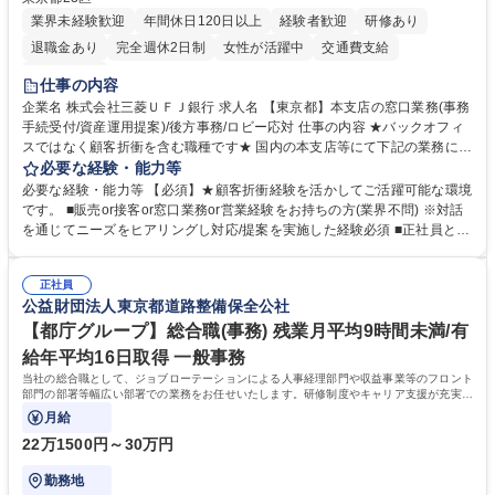
業界未経験歓迎
年間休日120日以上
経験者歓迎
研修あり
退職金あり
完全週休2日制
女性が活躍中
交通費支給
土日祝休み
仕事の内容
企業名 株式会社三菱ＵＦＪ銀行 求人名 【東京都】本支店の窓口業務(事務
手続受付/資産運用提案)/後方事務/ロビー応対 仕事の内容 ★バックオフィ
スではなく顧客折衝を含む職種です★ 国内の本支店等にて下記の業務に従
事していただきます。 ■窓口/後方/ロビーにて事務手続等の受付・オペレ
必要な経験・能力等
ーション、お客様対応 ■窓口にて、ご来店された個人のお客様に対して金
必要な経験・能力等 【必須】★顧客折衝経験を活かしてご活躍可能な環境
融商品のご提案 ■効率的な事務運用の検討・構築等 ≪業務紹介：ご応募前
です。 ■販売or接客or窓口業務or営業経験をお持ちの方(業界不問) ※対話
に必ずご覧ください≫ ※記事 https://www.mysite.bk.mufg.jp/career/circle/
を通じてニーズをヒアリングし対応/提案を実施した経験必須 ■正社員とし
article17/ ※動画 https://youtu.be/H-S7HaJqqbg 募集職種 【東京都】本支
ての就業経験1年以上 【歓迎】■金融業界での就業経験■銀行での預金為替
店の窓口業務(事務手続受付/資産運用提案)/後方事務/ロビー応対
事務経験 ■金融商品の提案・販売経験 ≪魅力≫研修やOJT環境が整ってい
正社員
るので安心して入行いただけます。 幅広いキャリアの選択肢があり、公募
公益財団法人東京都道路整備保全公社
や社内副業等を活用し、 一人ひとりが挑戦できるカルチャーが浸透してい
ます。 学歴・資格 学歴：大学院 大学 高専 短大 専修学校 高校 語学力：
【都庁グループ】総合職(事務) 残業月平均9時間未満/有
資格：
給年平均16日取得 一般事務
当社の総合職として、ジョブローテーションによる人事経理部門や収益事業等のフロント
部門の部署等幅広い部署での業務をお任せいたします。研修制度やキャリア支援が充実し
ております！ ※下記業務詳細
月給
22万1500円～30万円
勤務地