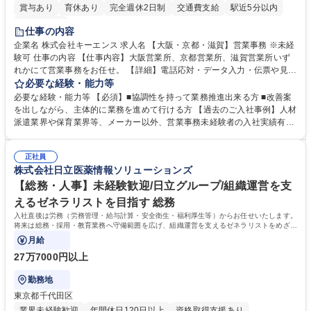
賞与あり
育休あり
完全週休2日制
交通費支給
駅近5分以内
土日祝休み
仕事の内容
企業名 株式会社キーエンス 求人名 【大阪・京都・滋賀】営業事務 ※未経
験可 仕事の内容 【仕事内容】大阪営業所、京都営業所、滋賀営業所いず
れかにて営業事務をお任せ。 【詳細】電話応対・データ入力・伝票や見積
の作成・カタログ送付・来客対応・営業所内で発生する事務業務や業務改
必要な経験・能力等
善をお任せ。 【教育制度】ご入社後、育成担当とペアになりながらOJTに
必要な経験・能力等 【必須】■協調性を持って業務推進出来る方 ■改善案
て業務を覚えていただくことが可能です。業務システムがきちんと構築さ
を出しながら、主体的に業務を進めて行ける方 【過去のご入社事例】人材
れているため、スムーズに仕事に慣れることができる環境です。また、
派遣業界や保育業界等、メーカー以外、営業事務未経験者の入社実績有
「チームで成果を出す文化」があり、良いやり方を積極的に共有しながら
【当社の事務職について】単なる事務ではなく主体性を発揮したサポート
常に改善を目指す風土のため、安心して業務に取り組んでいただけます。
により、キーエンスの付加価値向上に貢献します。ベースの定型業務に加
募集職種 【大阪・京都・滋賀】営業事務 ※未経験可
正社員
えて、お客様や社員の状況に合わせ、能動的なサポート、改善の動きも期
株式会社日立医薬情報ソリューションズ
待され。組織を支えるスペシャリストとして、チームに貢献し、結果的に
社員から頼られる存在になることができます。平均19:30の退勤以降の業
【総務・人事】未経験歓迎/日立グループ/組織運営を支
務の持ち帰りも禁止されており、メリハリのある働き方となります。 学
えるゼネラリストを目指す 総務
歴・資格 学歴：大学院 大学 高専 短大 語学力： 資格：
入社直後は労務（労務管理・給与計算・安全衛生・福利厚生等）からお任せいたします。
将来は総務・採用・教育業務へ守備範囲を広げ、組織運営を支えるゼネラリストをめざせ
ます。
月給
27万7000円以上
勤務地
東京都千代田区
業界未経験歓迎
年間休日120日以上
資格取得支援あり