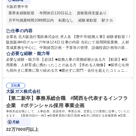
大阪府豊中市
業界未経験歓迎
年間休日120日以上
資格取得支援あり
月平均残業時間20時間以内
転勤なし
経験者歓迎
駅ナカ
退職金あり
完全週休2日制
交通費支給
駅近5分以内
仕事の内容
土日祝休み
服装自由
昼食補助あり
食事補助あり
企業名 北大阪急行電鉄株式会社 求人名 【豊中市/総務人事】経験者歓迎！/
阪急阪神HDグループ/年休124日 仕事の内容 当社にて採用関係業務、人材
育成業務を中心に、中期経営計画・予算等の管理、設備投資計画等の策
定、さらに社内の重要会議の運営等、経営の根幹となる幅広い総務人事業
必要な経験・能力等
務全般を担当していただきます。 【主な業務内容】 ■採用関係業務および
必要な経験・能力等 【必須】■総務人事の実務経験がある方 【歓迎】■採
人材育成(社員研修)業務の推進 ■中期経営計画および予算等の管理 ■設備
用業務、人材育成に携わったことのある方 【求める人物像】 ■探求心を持
投資計画等の策定 ■社内の重要会議の運営 ■その他総務人事業務全般 【入
ち前向きに業務に取り組める方 ■臆せずに部門・会社を超えたコミュニケ
社後】入社後は採用や育成をメインに担当し将来的には経営根幹に関わる
ーションの取れる方 ■自分で考えて行動のできる方 ■第二の創業期を迎え
総務人事業務全般へ幅広く従事していただきます。 募集職種 【豊中市/総
る当社で組織の次代を担うネクスト人材として長期的に成長したい方 ■周
務人事】経験者歓迎！/阪急阪神HDグループ/年休124日
正社員
囲のメンバーと協調しつつ主体性を持って能動的に業務を推進できる方 学
大阪ガス株式会社
歴・資格 学歴：大学院 大学 高専 短大 専修学校 高校 語学力： 資格：
【第二新卒】事務系総合職 #関西を代表するインフラ
企業 #ポテンシャル採用 事業企画
事務系総合職として、人事総務、資源海外、事業企画、営業などの業務に従事していただ
きます。 【業務内容の一例】■所属事業部の勤労業務 ■海外に関係する各種業務 ■営業部
門の企画スタッフ、ルート営業
月給
22万7000円以上