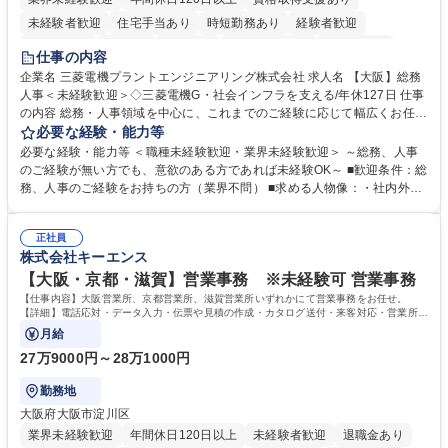
未経験者歓迎
住宅手当あり
時短勤務あり
経験者歓迎
退職金あり
在宅OK
賞与あり
完全週休2日制
交通費支給
仕事の内容
駅近5分以内
土日祝休み
服装自由
寮・社宅あり
食事補助あり
企業名 三菱電機プラントエンジニアリング株式会社 求人名 【大阪】総務
人事＜未経験歓迎＞◇三菱電機G・社会インフラを支える/年休127日 仕事
の内容 総務・人事領域を中心に、これまでのご経験に応じて幅広くお任せ
します。 ＜具体的には＞ ・総務/人事労務（給与・社保・勤怠管理など）
必要な経験・能力等
・採用・教育研修 ・福利厚生運用 など ※基本的には事務所勤務ですが、
必要な経験・能力等 ＜職種未経験歓迎・業界未経験歓迎＞ ～総務、人事
採用や教育等の業務内容により、関西圏以外への日帰り・宿泊を伴う国内
のご経験が無い方でも、意欲のある方であれば未経験OK～ ■歓迎条件：総
出張もございます。 ※担当業務を持ちつつ、お互いに助け合いながら、総
務、人事のご経験をお持ちの方（業界不問） ■求める人物像：・社内外の
務部という組織として協力しながら進める体制です。 募集職種 【大阪】
関係各部門との調整を率先して行い、業務を円滑に遂行できる協調性やコ
総務人事＜未経験歓迎＞◇三菱電機G・社会インフラを支える/年休127日
ミュニケーション能力を持っている方 ・人事総務領域に興味がありゼネラ
正社員
リスト志向をお持ちの方 学歴・資格 学歴：大学院 大学 語学力： 資格：
株式会社キーエンス
【大阪・京都・滋賀】営業事務 ※未経験可 営業事務
【仕事内容】大阪営業所、京都営業所、滋賀営業所いずれかにて営業事務をお任せ。
【詳細】電話応対・データ入力・伝票や見積の作成・カタログ送付・来客対応・営業所内
で発生する事務業務や業務改善をお任せ。
月給
27万9000円～28万1000円
勤務地
大阪府大阪市淀川区
業界未経験歓迎
年間休日120日以上
未経験者歓迎
退職金あり