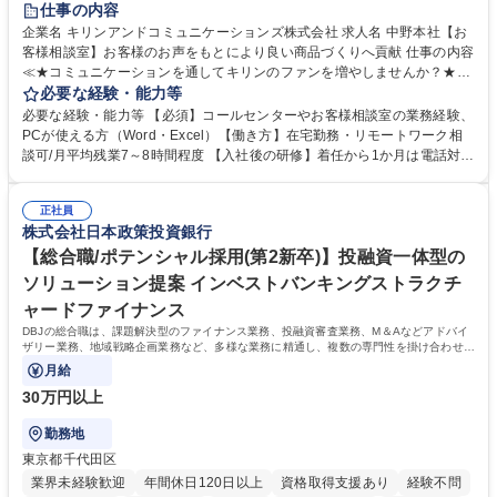
仕事の内容
企業名 キリンアンドコミュニケーションズ株式会社 求人名 中野本社【お
客様相談室】お客様のお声をもとにより良い商品づくりへ貢献 仕事の内容
≪★コミュニケーションを通してキリンのファンを増やしませんか？★≫
お客様のお声をより良い商品づくりに活かしていく上で、窓口となるお客
必要な経験・能力等
様相談室でのお仕事です。 日々お客様からいただくキリングループへのご
必要な経験・能力等 【必須】コールセンターやお客様相談室の業務経験、
意見を、企業活動に活かしています。お客様からの声に迅速かつ誠意をも
PCが使える方（Word・Excel）【働き方】在宅勤務・リモートワーク相
って対応、情報提供するとともにグループ内活動に反映しています。 【具
談可/月平均残業7～8時間程度 【入社後の研修】着任から1か月は電話対応
体的には】電話応対、メール、お手紙対応、ご指摘品調査報告書作成、有
のOJTを中心に実施し、電話対応に慣れた段階でメール・手紙のOJTを実
人チャットボット対応など。 【1日の対応件数】■電話：月間一人当たり
施する予定です。独り立ち以降もしっかりフォローする体制を整えていま
平均100件前後■メール・手紙：同上40件前後 募集職種 中野本社【お客様
正社員
すのでご安心ください。 【当社について】キリングループの広報機能を担
株式会社日本政策投資銀行
相談室】お客様のお声をもとにより良い商品づくりへ貢献
う会社として、お客様との出会いを大切にし、磨き上げたホスピタリティ
を込めてコミュニケーションをとりながら広報関連業務を行っておりま
【総合職/ポテンシャル採用(第2新卒)】投融資一体型の
す。 学歴・資格 学歴：大学院 大学 高専 短大 専修学校 高校 語学力： 資
ソリューション提案 インベストバンキングストラクチ
格：
ャードファイナンス
DBJの総合職は、課題解決型のファイナンス業務、投融資審査業務、M＆Aなどアドバイ
ザリー業務、地域戦略企画業務など、多様な業務に精通し、複数の専門性を掛け合わせて
広く社会に貢献していく職種です。
月給
30万円以上
勤務地
東京都千代田区
業界未経験歓迎
年間休日120日以上
資格取得支援あり
経験不問