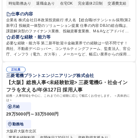
時短勤務あり
退職金あり
在宅OK
完全週休2日制
交通費支給
駅近5分以内
土日祝休み
第二新卒歓迎
寮・社宅あり
仕事の内容
食事補助あり
託児所あり
企業名 株式会社日本政策投資銀行 求人名 【総合職/ポテンシャル採用(第2
新卒)】投融資一体型のソリューション提案 仕事の内容 DBJの総合職は、
課題解決型のファイナンス業務、投融資審査業務、M＆Aなどアドバイザ
リー業務、地域戦略企画業務など、多様な業務に精通し、複数の専門性を
必要な経験・能力等
掛け合わせて広く社会に貢献していく職種です。 入社後は、横断的なロー
必要な経験・能力等 第二新卒歓迎※金融業界での経験は一切不問です！
テーションを経て適性や専門性に応じたキャリアを形成していただきま
商社、不動産デベロッパー、コンサルティングファーム、監査法人、官公
す。総合職として入社いただき、下記いずれかの部門でご活躍いただきま
庁、インフラ（電力、ガス等）、メーカーなど、幅広い業界からの採用実
す。※未経験の方に関しては、入行後3ヶ月間の金融の実務を学んでいた
績があります。 ＜求める人物像＞DBJでは、強い社会的使命感をもち、今
だく研修を準備しております。 ・法人RM業務・金融機能業務・コーポレ
後の日本のあり方を俯瞰する総合性と、金融分野のフロンティアを切り拓
ート・ナレッジ業務 ※それぞれの業務内容に関しては、別途その他労働条
正社員
く高い志を併せもった人材を求めています。ポテンシャル採用（第2新
三菱電機プラントエンジニアリング株式会社
件備考欄に記載 募集職種 【総合職/ポテンシャル採用(第2新卒)】投融資一
卒）では、金融業界での経験や知識を問いません。新たな時代を見据え
体型のソリューション提案
て、複雑化する社会課題の解決に向けて先鞭をつける役割を担いたい、と
【大阪】総務人事<未経験歓迎> 三菱電機G・社会イン
いう気概をお持ちの方を心待ちにしています。 学歴・資格 学歴：大学院
フラを支える/年休127日 採用人事
大学 語学力： 資格：
総務・人事領域を中心に、これまでのご経験に応じて幅広くお任せします。 ＜具体的に
は＞
月給
29万5000円～33万5000円
勤務地
大阪府大阪市北区
業界未経験歓迎
年間休日120日以上
資格取得支援あり