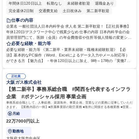
年間休日120日以上
転勤なし
未経験者歓迎
退職金あり
完全週休2日制
交通費支給
土日祝休み
第二新卒歓迎
仕事の内容
企業名 一般社団法人日本内科学会 求人名 第二新卒歓迎！【正社員事務】
年休120日/デスクワーク中心で残業少なめ 仕事の内容 日本内科学会の会
員管理部門にて、医師（会員）の年会費徴収や住所等個人情報の変更シス
テム入力、電話・FAX対応をお任せします。将来的には、各種委員会の運
必要な経験・能力等
営事務局業務などにも幅広く携わっていただきます。 【会員管理・データ
必要な経験・能力等 《第二新卒・業界未経験・職種未経験歓迎》 【必
入力業務】 ・医師（会員）の住所変更、個人情報のシステム登録・更新
須】基本的なPC操作（Word、Excelによるデータ入力やメール対応等）
・年会費の徴収管理や入金データの照合確認 【問い合わせ対応】 ・会員
ができる方 【魅力点】 ・年休120日以上に加え、9時～17時の「実働7時
（医師）からの電話、FAX、ネット申請に伴う相談受付 ・複雑な案件のへ
間勤務」で残業も少なくワークライフバランスは抜群です。 【将来的な業
のエスカレーション・連携対応 募集職種 第二新卒歓迎！【正社員事務】
務（各種委員会運営）】 ・学会内における各種委員会のスケジュール調
年休120日/デスクワーク中心で残業少なめ
正社員
整、資料作成、当日の運営サポート 学歴・資格 学歴：大学院 大学 語学
大阪ガス株式会社
力： 資格：
【第二新卒】事務系総合職 #関西を代表するインフラ
企業 #ポテンシャル採用 事業企画
事務系総合職として、人事総務、資源海外、事業企画、営業などの業務に従事していただ
きます。 【業務内容の一例】■所属事業部の勤労業務 ■海外に関係する各種業務 ■営業部
門の企画スタッフ、ルート営業
月給
22万7000円以上
勤務地
大阪府大阪市中央区