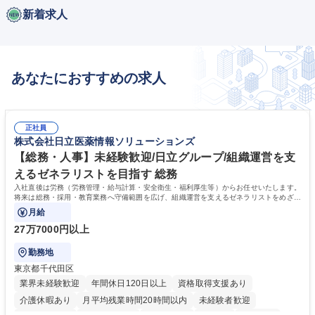
新着求人
あなたにおすすめの求人
正社員
株式会社日立医薬情報ソリューションズ
【総務・人事】未経験歓迎/日立グループ/組織運営を支
えるゼネラリストを目指す 総務
入社直後は労務（労務管理・給与計算・安全衛生・福利厚生等）からお任せいたします。
将来は総務・採用・教育業務へ守備範囲を広げ、組織運営を支えるゼネラリストをめざせ
ます。
月給
27万7000円以上
勤務地
東京都千代田区
業界未経験歓迎
年間休日120日以上
資格取得支援あり
介護休暇あり
月平均残業時間20時間以内
未経験者歓迎