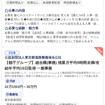
介護休暇あり
転勤なし
未経験者歓迎
時短勤務あり
経験者歓迎
退職金あり
在宅OK
賞与あり
育休あり
仕事の内容
完全週休2日制
交通費支給
長期歓迎
駅近5分以内
土日祝休み
企業名 森ビルエステートサービス株式会社 求人名 【森ビルG】人事・総
務◆賞与5ヶ月◆年休120日◆残業少なめ◆リモート可 仕事の内容 森ビル
グループの安定した環境で、バックオフィスから会社を支える人事・総務
をお任せします。 労務と総務の業務をバランスよく担当し、ゆくゆくは制
必要な経験・能力等
度改定などのコア業務にも挑戦できる、やりがいある環境です。 ■勤怠管
必要な経験・能力等 【必須】人事経験（労務・給与社保等）及び総務経験
理、給与計算、社会保険手続き、年末調整等の労務管理全般 ■入退社手続
【歓迎】経理実務経験、簿記3級以上 業界未経験の方も歓迎です。マニュ
き、社内規定の改定や人事制度改定などのコア業務 ■社内イベントの企画
アルと部内OJT体制があるため、即戦力として安心して始められます。
運営やその他総務業務全般 ※労務と総務を1：1の割合でお任せ。 入社後
【魅力・やりがい】森ビルGの安定基盤で労務から総務まで幅広く携われ
は部内のOJTを中心に、あなたの経験に合わせて不足している部分はいつ
ます。定型業務に留まらず、社内規定や人事制度の改定など会社のコア業
でも質問・相談できる環境が整っているため、安心して成長できます。 募
正社員
務に挑戦できるため、自身の成長と組織への貢献度をダイレクトに実感で
公益財団法人東京都道路整備保全公社
集職種 【森ビルG】人事・総務◆賞与5ヶ月◆年休120日◆残業少なめ◆
きます。 残業少なめ、週1日リモート可など、ワークライフバランスを保
リモート可
ち長期活躍できる環境です。 「これまでの幅広い経験を活かし、長期的な
【都庁グループ】総合職(事務) 残業月平均9時間未満/有
キャリアを築きたい」という前向きな意欲と挑戦を全力で応援します。 学
給年平均16日取得 一般事務
歴・資格 学歴：大学院 大学 高専 短大 専修学校 高校 語学力： 資格：日商
当社の総合職として、ジョブローテーションによる人事経理部門や収益事業等のフロント
簿記検定1級 日商簿記検定2級 日商簿記検定3級
部門の部署等幅広い部署での業務をお任せいたします。研修制度やキャリア支援が充実し
ております！ ※下記業務詳細
月給
22万1500円～30万円
勤務地
東京都新宿区
業界未経験歓迎
年間休日120日以上
介護休暇あり