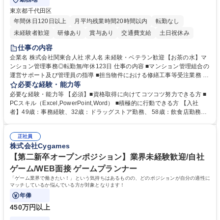
東京都千代田区
年間休日120日以上
月平均残業時間20時間以内
転勤なし
未経験者歓迎
研修あり
賞与あり
交通費支給
土日祝休み
仕事の内容
企業名 株式会社関東合人社 求人名 未経験・ベテラン歓迎【お茶の水】マ
ンション管理事務◎転勤無/年休123日 仕事の内容 ■マンション管理組合の
運営サポート及び管理員の指導 ■担当物件における修繕工事等受注業務 ■
事務所内での事務業務等 ★異業界からの転職者が多数活躍しています
必要な経験・能力等
【年収補足】532万円 ＋別途インセンティヴで平均約100万円/年（昨年度
必要な経験・能力等 【必須】■資格取得に向けてコツコツ努力できる方 ■
実績） ＋管理業務主任者資格手当50,000円/月 ★親会社である株式会社合
PCスキル（Excel,PowerPoint,Word） ■積極的に行動できる方 【入社
人社計画研究所社のグループ会社として、質の高いサービスと適性価格を
者】49歳：事務経験、32歳：ドラッグストア勤務、 58歳：飲食店勤務
武器に約20年受託戸数増加中です。https://www.gojin.co.jp/abt/abt_3.html
等：中途採用の9割が未経験者！ 【資格取得支援】■メンター制度■社内模
募集職種 未経験・ベテラン歓迎【お茶の水】マンション管理事務◎転勤
試や研修制度など充実！ ＊未資格者の8割以上が入社2年以内に資格を取
無/年休123日
正社員
得出来ております！ 【魅力】■フレックス制度、未経験からでも下限年収
株式会社Cygames
を一律支給！ ■管理業務主任者資格取得後には50,000円/月の手当あり！
学歴・資格 学歴：大学院 大学 高専 短大 専修学校 高校 語学力： 資格：第
【第二新卒オープンポジション】業界未経験歓迎/自社
一種運転免許普通自動車
ゲーム/WEB面接 ゲームプランナー
「ゲーム業界で働きたい！」という気持ちはあるものの、どのポジションが自分の適性に
マッチしているか悩んでいる方が対象となります！
年俸
450万円以上