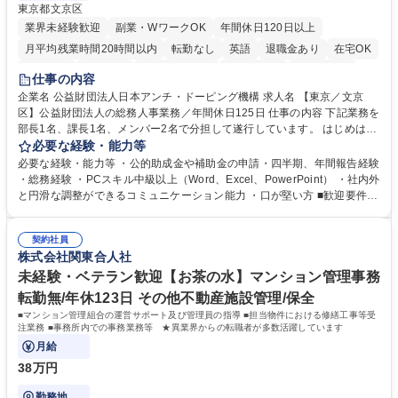
東京都文京区
業界未経験歓迎
副業・WワークOK
年間休日120日以上
月平均残業時間20時間以内
転勤なし
英語
退職金あり
在宅OK
賞与あり
育休あり
完全週休2日制
交通費支給
土日祝休み
仕事の内容
食事補助あり
企業名 公益財団法人日本アンチ・ドーピング機構 求人名 【東京／文京
区】公益財団法人の総務人事業務／年間休日125日 仕事の内容 下記業務を
部長1名、課長1名、メンバー2名で分担して遂行しています。 はじめは担
当者として業務を覚えていただき、ゆくゆくはリーダーやマネージャーポ
必要な経験・能力等
ジションとして活躍いただくことを期待しています。 【総務・人事グルー
必要な経験・能力等 ・公的助成金や補助金の申請・四半期、年間報告経験
プの業務内容】 ・人事制度関連 ・採用活動 ・教育研修の企画、実行 ・勤
・総務経験 ・PCスキル中級以上（Word、Excel、PowerPoint） ・社内外
怠管理 ・官公庁への各種提出 ・法定の会議運営（評議員会、理事会） ・
と円滑な調整ができるコミュニケーション能力 ・口が堅い方 ■歓迎要件
コンプライアンス ・内部規程やルールの管理、整備、文書管理 ・契約関
・採用業務経験 ・英語に抵抗がない方 ・営業経験 学歴・資格 学歴：大学
連 ・衛生管理 ・防災関連・公的助成金の管理・オフィス、ファシリティ
院 大学 高専 短大 専修学校 高校 語学力： 資格：
管理 ・福利厚生関連 ・職員からの問合せ、相談対応 ・その他日常の総務
契約社員
株式会社関東合人社
業務全般 募集職種 【東京／文京区】公益財団法人の総務人事業務／年間
休日125日
未経験・ベテラン歓迎【お茶の水】マンション管理事務
転勤無/年休123日 その他不動産施設管理/保全
■マンション管理組合の運営サポート及び管理員の指導 ■担当物件における修繕工事等受
注業務 ■事務所内での事務業務等 ★異業界からの転職者が多数活躍しています
月給
38万円
勤務地