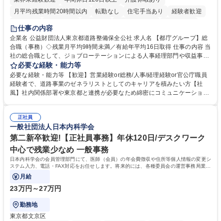
月平均残業時間20時間以内
転勤なし
住宅手当あり
経験者歓迎
研修あり
退職金あり
賞与あり
完全週休2日制
交通費支給
仕事の内容
駅近5分以内
資格取得手当あり
食事補助あり
企業名 公益財団法人東京都道路整備保全公社 求人名 【都庁グループ】総
合職（事務）◇残業月平均9時間未満／有給年平均16日取得 仕事の内容 当
社の総合職として、ジョブローテーションによる人事経理部門や収益事業
等のフロント部門の部署等幅広い部署での業務をお任せいたします。研修
必要な経験・能力等
制度やキャリア支援が充実しております！ ※下記業務詳細 【業務詳細】■
必要な経験・能力等 【歓迎】営業経験or総務/人事/経理経験or官公庁職員
管理部門：広報、人事、経理など当公社の運営に係る管理業務 ■収益部
経験者で、道路事業のゼネラリストとしてのキャリアを積みたい方【社
門：駐車場の新規開拓、管理運営、新宿駅西口広場の「イベントコーナ
風】社内関係部署や東京都と連携が必要なため綿密にコミュニケーション
ー」などの管理運営 ■道路部門：整備の急がれる骨格幹線道路や木造住宅
を図っています。 【業務の魅力】■幅広く携われる：総合職（事務）で
密集地域の特定整備路線の用地取得、道路に関する普及啓発事業、都内の
は、駐車場の管理運営や道路用地の取得、公益財団法人の中枢を担う管理
道路施設や道路工事現場の見学ツアー事業 ※入社後は上記いずれかの部門
正社員
部門など多岐に渡る業務を経験できます。 ■様々なプロジェクト：駐車場
一般社団法人日本内科学会
へ配属。※業務内容変更の範囲：会社の定める業務 募集職種 【都庁グル
事業の他、新宿駅西口広場内に設置された照明を兼ねた広告「ブライトサ
ープ】総合職（事務）◇残業月平均9時間未満／有給年平均16日取得
イン」の管理運営を行うなど、事業収益を生み出す活動を積極的に行って
第二新卒歓迎!【正社員事務】年休120日/デスクワーク
います。 学歴・資格 学歴：大学院 大学 高専 短大 専修学校 高校 語学力：
中心で残業少なめ 一般事務
資格：
日本内科学会の会員管理部門にて、医師（会員）の年会費徴収や住所等個人情報の変更シ
ステム入力、電話・FAX対応をお任せします。将来的には、各種委員会の運営事務局業務
などにも幅広く携わっていただきます。
月給
23万円～27万円
勤務地
東京都文京区