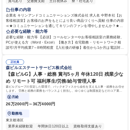
賞与あり
交通費支給
土日祝休み
寮・社宅あり
仕事の内容
企業名 キリンアンドコミュニケーションズ株式会社 求人名 中野本社【お
客様相談室】お客様のお声をもとにより良い商品づくりへ貢献 仕事の内容
≪★コミュニケーションを通してキリンのファンを増やしませんか？★≫
お客様のお声をより良い商品づくりに活かしていく上で、窓口となるお客
必要な経験・能力等
様相談室でのお仕事です。 日々お客様からいただくキリングループへのご
必要な経験・能力等 【必須】コールセンターやお客様相談室の業務経験、
意見を、企業活動に活かしています。お客様からの声に迅速かつ誠意をも
PCが使える方（Word・Excel）【働き方】在宅勤務・リモートワーク相
って対応、情報提供するとともにグループ内活動に反映しています。 【具
談可/月平均残業7～8時間程度 【入社後の研修】着任から1か月は電話対応
体的には】電話応対、メール、お手紙対応、ご指摘品調査報告書作成、有
のOJTを中心に実施し、電話対応に慣れた段階でメール・手紙のOJTを実
人チャットボット対応など。 【1日の対応件数】■電話：月間一人当たり
施する予定です。独り立ち以降もしっかりフォローする体制を整えていま
平均100件前後■メール・手紙：同上40件前後 募集職種 中野本社【お客様
正社員
すのでご安心ください。 【当社について】キリングループの広報機能を担
森ビルエステートサービス株式会社
相談室】お客様のお声をもとにより良い商品づくりへ貢献
う会社として、お客様との出会いを大切にし、磨き上げたホスピタリティ
を込めてコミュニケーションをとりながら広報関連業務を行っておりま
【森ビルG】人事・総務 賞与5ヶ月 年休120日 残業少な
す。 学歴・資格 学歴：大学院 大学 高専 短大 専修学校 高校 語学力： 資
め リモート可 福利厚生/労務/給与管理人事
格：
森ビルグループの安定した環境で、バックオフィスから会社を支える人事・総務をお任せ
します。 労務と総務の業務をバランスよく担当し、ゆくゆくは制度改定などのコア業務
にも挑戦できる、やりがいある環境です。
月給
26万2000円～36万4000円
勤務地
東京都港区
業界未経験歓迎
年間休日120日以上
資格取得支援あり