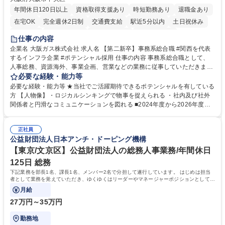
年間休日120日以上
資格取得支援あり
時短勤務あり
退職金あり
在宅OK
完全週休2日制
交通費支給
駅近5分以内
土日祝休み
服装自由
第二新卒歓迎
寮・社宅あり
食事補助あり
仕事の内容
企業名 大阪ガス株式会社 求人名 【第二新卒】事務系総合職 #関西を代表
するインフラ企業 #ポテンシャル採用 仕事の内容 事務系総合職として、
人事総務、資源海外、事業企画、営業などの業務に従事していただきま
す。 【業務内容の一例】■所属事業部の勤労業務 ■海外に関係する各種業
必要な経験・能力等
務 ■営業部門の企画スタッフ、ルート営業 【キャリアパス】入社後の配属
必要な経験・能力等 ★当社でご活躍期待できるポテンシャルを有している
ポジションで一定期間ご活躍頂いた後、本人の適性及び将来のキャリアを
方 【人物像】・ロジカルシンキングで物事を捉えられる ・社内及び社外
鑑みてジョブローテーションを行います。 【育成】OJTでの現場育成や研
関係者と円滑なコミュニケーションを図れる ■2024年度から2026年度ま
修カリキュラムを通じて、Daigasグループの業務で必要となる知識につい
での3ヵ年を対象とする「Daigasグループ中期経営計画2026」を策定しま
て学んでいただきます。 募集職種 【第二新卒】事務系総合職 #関西を代
した。https://www.osakagas.co.jp/company/press/pr2024/1777576_564
表するインフラ企業 #ポテンシャル採用
正社員
72.html ■エネルギーセキュリティの不安定化や気候変動による自然災害の
公益財団法人日本アンチ・ドーピング機構
甚大化など、これまで以上に社会課題解決の重要性が高まっています。
「未来の日常」の創造に向けて持続可能な社会の実現に貢献してまいりま
【東京/文京区】公益財団法人の総務人事業務/年間休日
す。 学歴・資格 学歴：大学院 大学 語学力： 資格：
125日 総務
下記業務を部長1名、課長1名、メンバー2名で分担して遂行しています。 はじめは担当
者として業務を覚えていただき、ゆくゆくはリーダーやマネージャーポジションとして活
躍いただくことを期待しています。
月給
27万円～35万円
勤務地