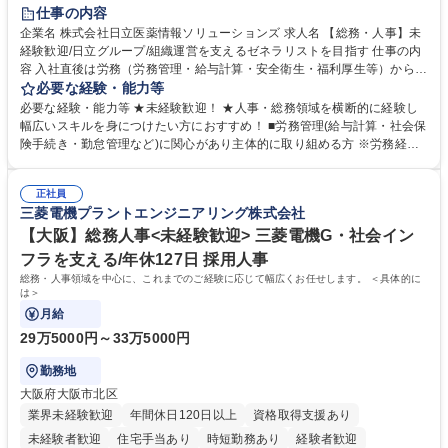
住宅手当あり
時短勤務あり
退職金あり
在宅OK
賞与あり
仕事の内容
育休あり
完全週休2日制
交通費支給
土日祝休み
寮・社宅あり
企業名 株式会社日立医薬情報ソリューションズ 求人名 【総務・人事】未
経験歓迎/日立グループ/組織運営を支えるゼネラリストを目指す 仕事の内
容 入社直後は労務（労務管理・給与計算・安全衛生・福利厚生等）からお
任せいたします。将来は総務・採用・教育業務へ守備範囲を広げ、組織運
必要な経験・能力等
営を支えるゼネラリストをめざせます。 ・初期業務：労働時間管理、給与
必要な経験・能力等 ★未経験歓迎！ ★人事・総務領域を横断的に経験し
計算、社会保険対応、福利厚生管理、安全衛生、健康経営推進等をお任せ
幅広いスキルを身につけたい方におすすめ！ ■労務管理(給与計算・社会保
します。ご経験に応じて、休職者管理など、幅広く経験を積んでいただき
険手続き・勤怠管理など)に関心があり主体的に取り組める方 ※労務経験
ます。 ・将来的な広がり：総務・採用・教育・税務対応・経営企画等。
者は早期にご活躍いただけます。 ■チームで仕事を推進できる方■将来は
★メンバーがマンツーマンで丁寧に教えるため、ご経験が浅くても安心！
マネジメント職として活躍したい 【尚可】■人事、労務、採用、教育業務
幅広く経験を積みたい意欲がある方に最適な環境です。 募集職種 【総
正社員
のご経験 ■労務管理（給与計算・社会保険手続き・勤怠管理など）の経験
三菱電機プラントエンジニアリング株式会社
務・人事】未経験歓迎/日立グループ/組織運営を支えるゼネラリストを目
■衛生管理者の資格をお持ちの方 学歴・資格 学歴：大学院 大学 高専 短大
指す
専修学校 高校 語学力： 資格：
【大阪】総務人事<未経験歓迎> 三菱電機G・社会イン
フラを支える/年休127日 採用人事
総務・人事領域を中心に、これまでのご経験に応じて幅広くお任せします。 ＜具体的に
は＞
月給
29万5000円～33万5000円
勤務地
大阪府大阪市北区
業界未経験歓迎
年間休日120日以上
資格取得支援あり
未経験者歓迎
住宅手当あり
時短勤務あり
経験者歓迎