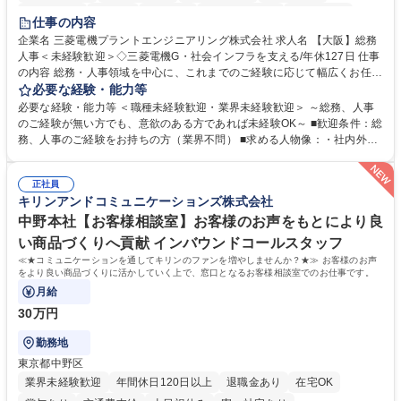
退職金あり
在宅OK
賞与あり
完全週休2日制
交通費支給
仕事の内容
駅近5分以内
土日祝休み
服装自由
寮・社宅あり
食事補助あり
企業名 三菱電機プラントエンジニアリング株式会社 求人名 【大阪】総務
人事＜未経験歓迎＞◇三菱電機G・社会インフラを支える/年休127日 仕事
の内容 総務・人事領域を中心に、これまでのご経験に応じて幅広くお任せ
します。 ＜具体的には＞ ・総務/人事労務（給与・社保・勤怠管理など）
必要な経験・能力等
・採用・教育研修 ・福利厚生運用 など ※基本的には事務所勤務ですが、
必要な経験・能力等 ＜職種未経験歓迎・業界未経験歓迎＞ ～総務、人事
採用や教育等の業務内容により、関西圏以外への日帰り・宿泊を伴う国内
のご経験が無い方でも、意欲のある方であれば未経験OK～ ■歓迎条件：総
出張もございます。 ※担当業務を持ちつつ、お互いに助け合いながら、総
務、人事のご経験をお持ちの方（業界不問） ■求める人物像：・社内外の
務部という組織として協力しながら進める体制です。 募集職種 【大阪】
関係各部門との調整を率先して行い、業務を円滑に遂行できる協調性やコ
総務人事＜未経験歓迎＞◇三菱電機G・社会インフラを支える/年休127日
ミュニケーション能力を持っている方 ・人事総務領域に興味がありゼネラ
正社員
リスト志向をお持ちの方 学歴・資格 学歴：大学院 大学 語学力： 資格：
キリンアンドコミュニケーションズ株式会社
中野本社【お客様相談室】お客様のお声をもとにより良
い商品づくりへ貢献 インバウンドコールスタッフ
≪★コミュニケーションを通してキリンのファンを増やしませんか？★≫ お客様のお声
をより良い商品づくりに活かしていく上で、窓口となるお客様相談室でのお仕事です。
月給
30万円
勤務地
東京都中野区
業界未経験歓迎
年間休日120日以上
退職金あり
在宅OK