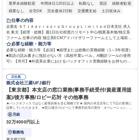
業界未経験歓迎
年間休日120日以上
転勤なし
英語
経験者歓迎
残業なし
在宅OK
完全週休2日制
交通費支給
土日祝休み
仕事の内容
企業名 ＳＴＪＡｄｖｉｓｏｒｓＧｒｏｕｐＬｉｍｉｔｅｄ日本支社 求人
名 東京【経理・総務】週1日出社程度のリモート中心/残業基本無/独立系
ファーム 仕事の内容 独立系ECMアドバイザリーファームとして上場前後
の資本市場戦略を設計する当社にて経理・総務をお任せします。基礎的な
必要な経験・能力等
バックオフィス業務からスタートし組織を支える専任担当として広く活躍
必要な経験・能力等 【必須】■経理または総務の実務経験（1～3年程度）
できる環境です。 ■日常経理、月次および年次決算サポート業務 ■本国
■英語の読み書きに抵抗がない方（高校卒業レベル。AI翻訳ツールの使用
（グローバル）との英文メール対応（AI翻訳ツール等を使用しての対応で
可）【尚可】■外資系企業におけるバックオフィス実務経験をお持ちの方
問題ございません） ■オフィス環境整備、郵便物の発送・受取等の総務業
【必須・尚可要件】簿記などの特別な資格や、TOEIC等のスコアは求めて
務全般 ■その他バックオフィス関連サポート ※ご経験に合わせて無理なく
おりません。日々の事務処理を丁寧かつ正確に行える方を歓迎します。
業務をお任せします。残業も基本的には発生せず、ご自身のペースで業務
正社員
【働き方について】現在は週4日程度の在宅勤務を実施しており、ワーク
株式会社三菱UFJ銀行
を進めやすく定着率の高い環境です。 募集職種 東京【経理・総務】週1日
ライフバランスを重視する方に最適な環境です（フルリモートも面接で相
出社程度のリモート中心/残業基本無/独立系ファーム
談可）。【求める人物像】幅広いバックオフィス業務に柔軟に対応でき、
【東京都】本支店の窓口業務(事務手続受付/資産運用提
社内外と円滑にコミュニケーションを取りながら業務を推進できる方 学
案)/後方事務/ロビー応対 その他事務
歴・資格 学歴：大学院 大学 高専 短大 専修学校 高校 語学力： 資格：
★バックオフィスではなく顧客折衝を含む職種です★ 国内の本支店等にて下記の業務に
従事していただきます。 ■窓口/後方/ロビーにて事務手続等の受付・オペレーション、お
客様対応
月給
32万4000円以上
勤務地
東京都23区