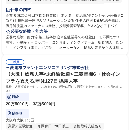
駅近5分以内
土日祝休み
第二新卒歓迎
寮・社宅あり
仕事の内容
食事補助あり
託児所あり
企業名 株式会社日本政策投資銀行 求人名 【総合職/ポテンシャル採用(第2
新卒)】投融資一体型のソリューション提案 仕事の内容 DBJの総合職は、
課題解決型のファイナンス業務、投融資審査業務、M＆Aなどアドバイザ
リー業務、地域戦略企画業務など、多様な業務に精通し、複数の専門性を
必要な経験・能力等
掛け合わせて広く社会に貢献していく職種です。 入社後は、横断的なロー
必要な経験・能力等 第二新卒歓迎※金融業界での経験は一切不問です！
テーションを経て適性や専門性に応じたキャリアを形成していただきま
商社、不動産デベロッパー、コンサルティングファーム、監査法人、官公
す。総合職として入社いただき、下記いずれかの部門でご活躍いただきま
庁、インフラ（電力、ガス等）、メーカーなど、幅広い業界からの採用実
す。※未経験の方に関しては、入行後3ヶ月間の金融の実務を学んでいた
績があります。 ＜求める人物像＞DBJでは、強い社会的使命感をもち、今
だく研修を準備しております。 ・法人RM業務・金融機能業務・コーポレ
後の日本のあり方を俯瞰する総合性と、金融分野のフロンティアを切り拓
ート・ナレッジ業務 ※それぞれの業務内容に関しては、別途その他労働条
正社員
く高い志を併せもった人材を求めています。ポテンシャル採用（第2新
三菱電機プラントエンジニアリング株式会社
件備考欄に記載 募集職種 【総合職/ポテンシャル採用(第2新卒)】投融資一
卒）では、金融業界での経験や知識を問いません。新たな時代を見据え
体型のソリューション提案
て、複雑化する社会課題の解決に向けて先鞭をつける役割を担いたい、と
【大阪】総務人事<未経験歓迎> 三菱電機G・社会イン
いう気概をお持ちの方を心待ちにしています。 学歴・資格 学歴：大学院
フラを支える/年休127日 採用人事
大学 語学力： 資格：
総務・人事領域を中心に、これまでのご経験に応じて幅広くお任せします。 ＜具体的に
は＞
月給
29万5000円～33万5000円
勤務地
大阪府大阪市北区
業界未経験歓迎
年間休日120日以上
資格取得支援あり