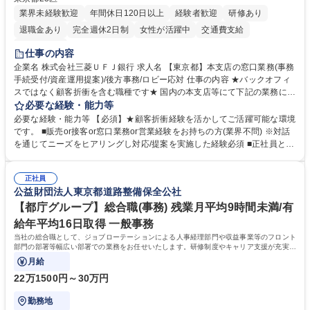
業界未経験歓迎
年間休日120日以上
経験者歓迎
研修あり
退職金あり
完全週休2日制
女性が活躍中
交通費支給
土日祝休み
仕事の内容
企業名 株式会社三菱ＵＦＪ銀行 求人名 【東京都】本支店の窓口業務(事務
手続受付/資産運用提案)/後方事務/ロビー応対 仕事の内容 ★バックオフィ
スではなく顧客折衝を含む職種です★ 国内の本支店等にて下記の業務に従
事していただきます。 ■窓口/後方/ロビーにて事務手続等の受付・オペレ
必要な経験・能力等
ーション、お客様対応 ■窓口にて、ご来店された個人のお客様に対して金
必要な経験・能力等 【必須】★顧客折衝経験を活かしてご活躍可能な環境
融商品のご提案 ■効率的な事務運用の検討・構築等 ≪業務紹介：ご応募前
です。 ■販売or接客or窓口業務or営業経験をお持ちの方(業界不問) ※対話
に必ずご覧ください≫ ※記事 https://www.mysite.bk.mufg.jp/career/circle/
を通じてニーズをヒアリングし対応/提案を実施した経験必須 ■正社員とし
article17/ ※動画 https://youtu.be/H-S7HaJqqbg 募集職種 【東京都】本支
ての就業経験1年以上 【歓迎】■金融業界での就業経験■銀行での預金為替
店の窓口業務(事務手続受付/資産運用提案)/後方事務/ロビー応対
事務経験 ■金融商品の提案・販売経験 ≪魅力≫研修やOJT環境が整ってい
正社員
るので安心して入行いただけます。 幅広いキャリアの選択肢があり、公募
公益財団法人東京都道路整備保全公社
や社内副業等を活用し、 一人ひとりが挑戦できるカルチャーが浸透してい
ます。 学歴・資格 学歴：大学院 大学 高専 短大 専修学校 高校 語学力：
【都庁グループ】総合職(事務) 残業月平均9時間未満/有
資格：
給年平均16日取得 一般事務
当社の総合職として、ジョブローテーションによる人事経理部門や収益事業等のフロント
部門の部署等幅広い部署での業務をお任せいたします。研修制度やキャリア支援が充実し
ております！ ※下記業務詳細
月給
22万1500円～30万円
勤務地