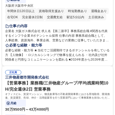
大阪府大阪市中央区
年間休日120日以上
資格取得支援あり
時短勤務あり
退職金あり
在宅OK
完全週休2日制
交通費支給
駅近5分以内
土日祝休み
服装自由
第二新卒歓迎
寮・社宅あり
食事補助あり
仕事の内容
企業名 大阪ガス株式会社 求人名 【第二新卒】事務系総合職 #関西を代表
するインフラ企業 #ポテンシャル採用 仕事の内容 事務系総合職として、
人事総務、資源海外、事業企画、営業などの業務に従事していただきま
す。 【業務内容の一例】■所属事業部の勤労業務 ■海外に関係する各種業
必要な経験・能力等
務 ■営業部門の企画スタッフ、ルート営業 【キャリアパス】入社後の配属
必要な経験・能力等 ★当社でご活躍期待できるポテンシャルを有している
ポジションで一定期間ご活躍頂いた後、本人の適性及び将来のキャリアを
方 【人物像】・ロジカルシンキングで物事を捉えられる ・社内及び社外
鑑みてジョブローテーションを行います。 【育成】OJTでの現場育成や研
関係者と円滑なコミュニケーションを図れる ■2024年度から2026年度ま
修カリキュラムを通じて、Daigasグループの業務で必要となる知識につい
での3ヵ年を対象とする「Daigasグループ中期経営計画2026」を策定しま
て学んでいただきます。 募集職種 【第二新卒】事務系総合職 #関西を代
した。https://www.osakagas.co.jp/company/press/pr2024/1777576_564
表するインフラ企業 #ポテンシャル採用
正社員
72.html ■エネルギーセキュリティの不安定化や気候変動による自然災害の
三井物産都市開発株式会社
甚大化など、これまで以上に社会課題解決の重要性が高まっています。
「未来の日常」の創造に向けて持続可能な社会の実現に貢献してまいりま
【営業事務】業務職/三井物産グループ/平均残業時間10
す。 学歴・資格 学歴：大学院 大学 語学力： 資格：
H/完全週休2日 営業事務
オフィスビル、賃貸マンション、物流倉庫等の不動産開発事業における用地取得、開発推
進、賃貸運営、売却、仲介・活用提案等を行う営業部門において事務業務を担当いただき
ます。
月給
30万9500円～43万4000円