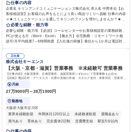
仕事の内容
企業名 キリンアンドコミュニケーションズ株式会社 求人名 中野本社【お
客様相談室】お客様のお声をもとにより良い商品づくりへ貢献 仕事の内容
≪★コミュニケーションを通してキリンのファンを増やしませんか？★≫
お客様のお声をより良い商品づくりに活かしていく上で、窓口となるお客
必要な経験・能力等
様相談室でのお仕事です。 日々お客様からいただくキリングループへのご
必要な経験・能力等 【必須】コールセンターやお客様相談室の業務経験、
意見を、企業活動に活かしています。お客様からの声に迅速かつ誠意をも
PCが使える方（Word・Excel）【働き方】在宅勤務・リモートワーク相
って対応、情報提供するとともにグループ内活動に反映しています。 【具
談可/月平均残業7～8時間程度 【入社後の研修】着任から1か月は電話対応
体的には】電話応対、メール、お手紙対応、ご指摘品調査報告書作成、有
のOJTを中心に実施し、電話対応に慣れた段階でメール・手紙のOJTを実
人チャットボット対応など。 【1日の対応件数】■電話：月間一人当たり
施する予定です。独り立ち以降もしっかりフォローする体制を整えていま
平均100件前後■メール・手紙：同上40件前後 募集職種 中野本社【お客様
正社員
すのでご安心ください。 【当社について】キリングループの広報機能を担
株式会社キーエンス
相談室】お客様のお声をもとにより良い商品づくりへ貢献
う会社として、お客様との出会いを大切にし、磨き上げたホスピタリティ
を込めてコミュニケーションをとりながら広報関連業務を行っておりま
【大阪・京都・滋賀】営業事務 ※未経験可 営業事務
す。 学歴・資格 学歴：大学院 大学 高専 短大 専修学校 高校 語学力： 資
【仕事内容】大阪営業所、京都営業所、滋賀営業所いずれかにて営業事務をお任せ。
格：
【詳細】電話応対・データ入力・伝票や見積の作成・カタログ送付・来客対応・営業所内
で発生する事務業務や業務改善をお任せ。
月給
27万9000円～28万1000円
勤務地
大阪府大阪市淀川区
業界未経験歓迎
年間休日120日以上
未経験者歓迎
退職金あり
賞与あり
育休あり
完全週休2日制
交通費支給
駅近5分以内
土日祝休み
仕事の内容