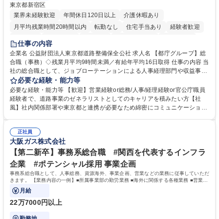
東京都新宿区
業界未経験歓迎
年間休日120日以上
介護休暇あり
月平均残業時間20時間以内
転勤なし
住宅手当あり
経験者歓迎
研修あり
退職金あり
賞与あり
完全週休2日制
交通費支給
仕事の内容
駅近5分以内
資格取得手当あり
食事補助あり
企業名 公益財団法人東京都道路整備保全公社 求人名 【都庁グループ】総
合職（事務）◇残業月平均9時間未満／有給年平均16日取得 仕事の内容 当
社の総合職として、ジョブローテーションによる人事経理部門や収益事業
等のフロント部門の部署等幅広い部署での業務をお任せいたします。研修
必要な経験・能力等
制度やキャリア支援が充実しております！ ※下記業務詳細 【業務詳細】■
必要な経験・能力等 【歓迎】営業経験or総務/人事/経理経験or官公庁職員
管理部門：広報、人事、経理など当公社の運営に係る管理業務 ■収益部
経験者で、道路事業のゼネラリストとしてのキャリアを積みたい方【社
門：駐車場の新規開拓、管理運営、新宿駅西口広場の「イベントコーナ
風】社内関係部署や東京都と連携が必要なため綿密にコミュニケーション
ー」などの管理運営 ■道路部門：整備の急がれる骨格幹線道路や木造住宅
を図っています。 【業務の魅力】■幅広く携われる：総合職（事務）で
密集地域の特定整備路線の用地取得、道路に関する普及啓発事業、都内の
は、駐車場の管理運営や道路用地の取得、公益財団法人の中枢を担う管理
道路施設や道路工事現場の見学ツアー事業 ※入社後は上記いずれかの部門
正社員
部門など多岐に渡る業務を経験できます。 ■様々なプロジェクト：駐車場
大阪ガス株式会社
へ配属。※業務内容変更の範囲：会社の定める業務 募集職種 【都庁グル
事業の他、新宿駅西口広場内に設置された照明を兼ねた広告「ブライトサ
ープ】総合職（事務）◇残業月平均9時間未満／有給年平均16日取得
イン」の管理運営を行うなど、事業収益を生み出す活動を積極的に行って
【第二新卒】事務系総合職 #関西を代表するインフラ
います。 学歴・資格 学歴：大学院 大学 高専 短大 専修学校 高校 語学力：
企業 #ポテンシャル採用 事業企画
資格：
事務系総合職として、人事総務、資源海外、事業企画、営業などの業務に従事していただ
きます。 【業務内容の一例】■所属事業部の勤労業務 ■海外に関係する各種業務 ■営業部
門の企画スタッフ、ルート営業
月給
22万7000円以上
勤務地