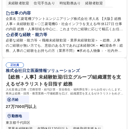
未経験者歓迎
住宅手当あり
時短勤務あり
経験者歓迎
退職金あり
在宅OK
賞与あり
完全週休2日制
交通費支給
仕事の内容
駅近5分以内
土日祝休み
服装自由
寮・社宅あり
食事補助あり
企業名 三菱電機プラントエンジニアリング株式会社 求人名 【大阪】総務
人事＜未経験歓迎＞◇三菱電機G・社会インフラを支える/年休127日 仕事
の内容 総務・人事領域を中心に、これまでのご経験に応じて幅広くお任せ
します。 ＜具体的には＞ ・総務/人事労務（給与・社保・勤怠管理など）
必要な経験・能力等
・採用・教育研修 ・福利厚生運用 など ※基本的には事務所勤務ですが、
必要な経験・能力等 ＜職種未経験歓迎・業界未経験歓迎＞ ～総務、人事
採用や教育等の業務内容により、関西圏以外への日帰り・宿泊を伴う国内
のご経験が無い方でも、意欲のある方であれば未経験OK～ ■歓迎条件：総
出張もございます。 ※担当業務を持ちつつ、お互いに助け合いながら、総
務、人事のご経験をお持ちの方（業界不問） ■求める人物像：・社内外の
務部という組織として協力しながら進める体制です。 募集職種 【大阪】
関係各部門との調整を率先して行い、業務を円滑に遂行できる協調性やコ
総務人事＜未経験歓迎＞◇三菱電機G・社会インフラを支える/年休127日
ミュニケーション能力を持っている方 ・人事総務領域に興味がありゼネラ
正社員
リスト志向をお持ちの方 学歴・資格 学歴：大学院 大学 語学力： 資格：
株式会社日立医薬情報ソリューションズ
【総務・人事】未経験歓迎/日立グループ/組織運営を支
えるゼネラリストを目指す 総務
入社直後は労務（労務管理・給与計算・安全衛生・福利厚生等）からお任せいたします。
将来は総務・採用・教育業務へ守備範囲を広げ、組織運営を支えるゼネラリストをめざせ
ます。
月給
27万7000円以上
勤務地
東京都千代田区
業界未経験歓迎
年間休日120日以上
資格取得支援あり