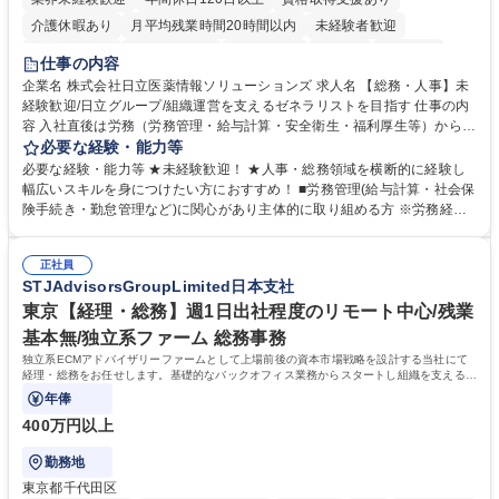
介護休暇あり
月平均残業時間20時間以内
未経験者歓迎
住宅手当あり
時短勤務あり
退職金あり
在宅OK
賞与あり
仕事の内容
育休あり
完全週休2日制
交通費支給
土日祝休み
寮・社宅あり
企業名 株式会社日立医薬情報ソリューションズ 求人名 【総務・人事】未
経験歓迎/日立グループ/組織運営を支えるゼネラリストを目指す 仕事の内
容 入社直後は労務（労務管理・給与計算・安全衛生・福利厚生等）からお
任せいたします。将来は総務・採用・教育業務へ守備範囲を広げ、組織運
必要な経験・能力等
営を支えるゼネラリストをめざせます。 ・初期業務：労働時間管理、給与
必要な経験・能力等 ★未経験歓迎！ ★人事・総務領域を横断的に経験し
計算、社会保険対応、福利厚生管理、安全衛生、健康経営推進等をお任せ
幅広いスキルを身につけたい方におすすめ！ ■労務管理(給与計算・社会保
します。ご経験に応じて、休職者管理など、幅広く経験を積んでいただき
険手続き・勤怠管理など)に関心があり主体的に取り組める方 ※労務経験
ます。 ・将来的な広がり：総務・採用・教育・税務対応・経営企画等。
者は早期にご活躍いただけます。 ■チームで仕事を推進できる方■将来は
★メンバーがマンツーマンで丁寧に教えるため、ご経験が浅くても安心！
マネジメント職として活躍したい 【尚可】■人事、労務、採用、教育業務
幅広く経験を積みたい意欲がある方に最適な環境です。 募集職種 【総
正社員
のご経験 ■労務管理（給与計算・社会保険手続き・勤怠管理など）の経験
STJAdvisorsGroupLimited日本支社
務・人事】未経験歓迎/日立グループ/組織運営を支えるゼネラリストを目
■衛生管理者の資格をお持ちの方 学歴・資格 学歴：大学院 大学 高専 短大
指す
専修学校 高校 語学力： 資格：
東京【経理・総務】週1日出社程度のリモート中心/残業
基本無/独立系ファーム 総務事務
独立系ECMアドバイザリーファームとして上場前後の資本市場戦略を設計する当社にて
経理・総務をお任せします。基礎的なバックオフィス業務からスタートし組織を支える専
任担当として広く活躍できる環境です。
年俸
400万円以上
勤務地
東京都千代田区