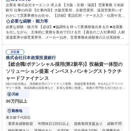
企業名 株式会社キーエンス 求人名 【大阪・京都・滋賀】営業事務 ※未経
験可 仕事の内容 【仕事内容】大阪営業所、京都営業所、滋賀営業所いず
れかにて営業事務をお任せ。 【詳細】電話応対・データ入力・伝票や見積
の作成・カタログ送付・来客対応・営業所内で発生する事務業務や業務改
必要な経験・能力等
善をお任せ。 【教育制度】ご入社後、育成担当とペアになりながらOJTに
必要な経験・能力等 【必須】■協調性を持って業務推進出来る方 ■改善案
て業務を覚えていただくことが可能です。業務システムがきちんと構築さ
を出しながら、主体的に業務を進めて行ける方 【過去のご入社事例】人材
れているため、スムーズに仕事に慣れることができる環境です。また、
派遣業界や保育業界等、メーカー以外、営業事務未経験者の入社実績有
「チームで成果を出す文化」があり、良いやり方を積極的に共有しながら
【当社の事務職について】単なる事務ではなく主体性を発揮したサポート
常に改善を目指す風土のため、安心して業務に取り組んでいただけます。
により、キーエンスの付加価値向上に貢献します。ベースの定型業務に加
募集職種 【大阪・京都・滋賀】営業事務 ※未経験可
正社員
えて、お客様や社員の状況に合わせ、能動的なサポート、改善の動きも期
株式会社日本政策投資銀行
待され。組織を支えるスペシャリストとして、チームに貢献し、結果的に
社員から頼られる存在になることができます。平均19:30の退勤以降の業
【総合職/ポテンシャル採用(第2新卒)】投融資一体型の
務の持ち帰りも禁止されており、メリハリのある働き方となります。 学
ソリューション提案 インベストバンキングストラクチ
歴・資格 学歴：大学院 大学 高専 短大 語学力： 資格：
ャードファイナンス
DBJの総合職は、課題解決型のファイナンス業務、投融資審査業務、M＆Aなどアドバイ
ザリー業務、地域戦略企画業務など、多様な業務に精通し、複数の専門性を掛け合わせて
広く社会に貢献していく職種です。
月給
30万円以上
勤務地
東京都千代田区
業界未経験歓迎
年間休日120日以上
資格取得支援あり
経験不問
時短勤務あり
退職金あり
在宅OK
完全週休2日制
交通費支給