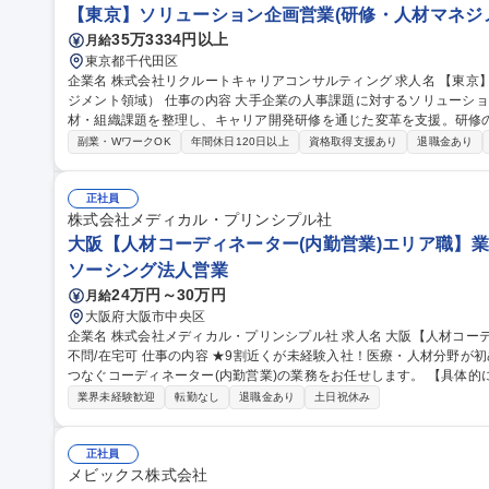
【東京】ソリューション企画営業(研修・人材マネジメ
35万3334円以上
月給
東京都千代田区
企業名 株式会社リクルートキャリアコンサルティング 求人名 【東京】ソリューション企画営業（研修・人材マネ
ジメント領域） 仕事の内容 大手企業の人事課題に対するソリューションを企画・提案。事業戦略を踏まえ、人
材・組織課題を整理し、キャリア開発研修を通じた変革を支援。研修
も携わります。 ■大手企業の人事部長や担当者とともに人材活性化に向けた目指す姿を描き、組織・人材課題を整
副業・WワークOK
年間休日120日以上
資格取得支援あり
退職金あり
理。社員一人ひとりの「自分らしい働き方・生き方」を尊重した上で
セスメントなど複数のソリューションを組み合わせて最適な施策を企
施、振り返りまで一貫して課題解決を伴走、支援します。担当するの
正社員
募集職種 【東京】ソリューション企画営業（研修・人材マネジメント
株式会社メディカル・プリンシプル社
大阪【人材コーディネーター(内勤営業)エリア職】業
ソーシング法人営業
24万円～30万円
月給
大阪府大阪市中央区
企業名 株式会社メディカル・プリンシプル社 求人名 大阪【人材コーディネーター(内勤営業)エリア職】業界知識
不問/在宅可 仕事の内容 ★9割近くが未経験入社！医療・人材分野が初めての方が多数活躍中！ 医師と医療機関を
つなぐコーディネーター(内勤営業)の業務をお任せします。 【具体的には】医療機関から単日アルバイトの求人を
お預かりし、登録ドクターにお仕事を紹介するお仕事。■医療機関への
業界未経験歓迎
転勤なし
退職金あり
土日祝休み
医師紹介及び提案■医療機関からの問い合わせ/質問の対応■医師からの
働施設への契約取付/求人受注架電■弊社採用管理システムの導入促進■弊社
大阪【人材コーディネーター(内勤営業)エリア職】業界知識不問/在宅
正社員
メビックス株式会社