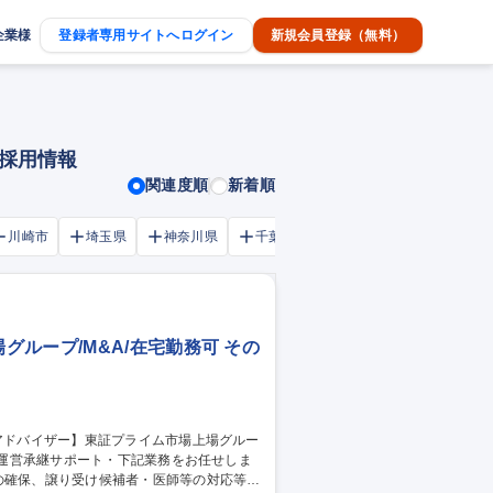
企業様
登録者専用サイトへログイン
新規会員登録（無料）
採用情報
関連度順
新着順
川崎市
埼玉県
神奈川県
千葉市
大阪府
千葉県
ループ/M&A/在宅勤務可 その