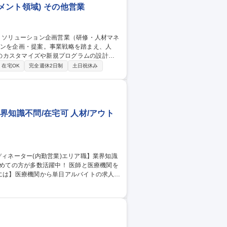
ント領域) その他営業
のカスタマイズや新規プログラムの設計に
在宅OK
完全週休2日制
土日祝休み
、キャリア開発研修やカウンセリング、ア
画・提案します。プログラムの設計から実
は幅広い業界の大手既存顧客になります。
領域）
界知識不問/在宅可 人材/アウト
募集状況の確認■求人募集入力■医療機関へ
問い合わせ/質問の対応■新規施設及び未稼
採用管理システムの操作案内 募集職種
可