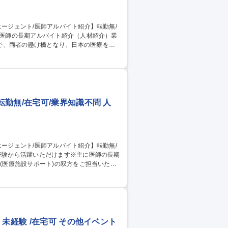
で、両者の懸け橋となり、日本の医療を支
接同席、提案、課題解決)■医師、医療機関
勤無/在宅可/業界知識不問 人
務(医療施設サポート)の双方をご担当いただ
ーズ獲得■医療機関の採用コンサルティン
獲得、面接同席、提案、課題解決)■医師、
求人開拓 募集職種 仙台【人
問
未経験 /在宅可 その他イベント