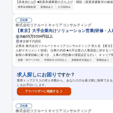
【具体的には】■医業承継事業の立ち上げ・開拓（医業承継案件の確保
り渡し・譲り受け双方のニーズヒアリングとマッチング■財務・事業デ
業界未経験歓迎
退職金あり
土日祝休み
ムの設計と提案■契約交渉・クロージング支援■医療機関の経営・開業
企画・推進（サービス設計、業務フロー構築など） 募集職種 【医業承継アドバイザー】東証プライム市場上場グ
ループ/M&A/在宅勤務可◎
正社員
株式会社リクルートキャリアコンサルティング
【東京】大手企業向けソリューション営業(研修・人
35万3334円以上
月給
東京都千代田区
企業名 株式会社リクルートキャリアコンサルティング 求人名 【東京】大手企業向けソリューション営業（研修・
人材マネジメント領域） 仕事の内容 ■大手企業の人事課題に対するソリューションの企画・提案を担当します。
顧客の事業戦略に基づき、人事の理想像や課題設定を行い、キャリア
ます。 ■大手企業の持続的な事業成長に向けて、人材の活性化を目指し、企業人事と理想の姿を描き、課題の合意
副業・WワークOK
年間休日120日以上
資格取得支援あり
退職金あり
を図ります。職種、階層、年齢ごとの人事・キャリア開発課題に応じて
メントなど複数のソリューションを組み合わせて最適な提案を行います
研修のカスタマイズや新たなプログラム設計にも関与します。 募集職種 【東京】大手企業向けソリューション営
求人探し
お困り
に
ですか？
業（研修・人材マネジメント領域）
業界トップクラスの求人件数から、あなたの力を最大限に発揮できる
しをお手伝いします。
アドバイザーに相談する
正社員
株式会社リクルートキャリアコンサルティング