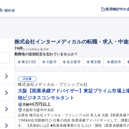
採用検討中の
問い合わせ
株式会社インターメディカルの転職・求人・中途
74
件
1
〜
74
件目を表示中
勤務地の追加設定を忘れていませんか？
東京23区
大阪市
名古屋市
東京都
横浜市
正社員
株式会社メディカル・プリンシプル社
大阪【医業承継アドバイザー】東証プライム市場上場グ
他ビジネスコンサルタント
40万円以上
月給
大阪府大阪市中央区
企業名 株式会社メディカル・プリンシプル社 求人名 大阪【医業承継アドバイザー】東証プライム市場上場グルー
プ/M&A/在宅勤務可◎ 仕事の内容 医業承継アドバイザーとして、開業運営承継サポート・下記業務をお任せしま
す。 【具体的には】■医業承継事業の立ち上げ・開拓（医業承継案件の確保、譲り受け候補者・医師等の対応等）