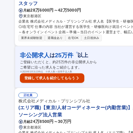
スタッフ
28万6000円～42万5000円
月給
東京都港区
企業名 株式会社メディカル・プリンシプル社 求人名 【医学生・研修医就職支援業務(企画・運営)/総合職】未経験
◎/在宅可 仕事の内容 当社が運営する医学生・研修医向け就活イベント:レジナビフェアの年間スケジュール策定
～各オンラインイベント企画～準備～当日のイベント運営まで、幅広
学生のデータ管理 や業務のサポートから業務を覚えていただき、1年後には業務全体で活躍できるよう目指してい
業界未経験歓迎
退職金あり
在宅OK
土日祝休み
ただきます【具体的には】■クライアント(医療機関や自治体)向け商
ナビフェアの企画、運営■セミナー等の企画立案、運営■参加医学生、
案、実行■データ集計・分析■運営の効率化■出展病院や出展自治体の
※
非公開求人
25
万件
は
以上
理 募集職種 【医学生・研修医就職支援業務(企画・運営)/総合職】未
ご登録いただくと、約
25
万件の非公開求人から
ご希望に沿った求人をご紹介します。
※
2026年3月31日時点 ※求人数＝採用予定人数
登録して求人を紹介してもらう
正社員
株式会社メディカル・プリンシプル社
(エリア職)【東京/人材コーディネーター(内勤営業)】
ソーシング法人営業
24万8500円～30万円
月給
東京都港区
企業名 株式会社メディカル・プリンシプル社 求人名 （エリア職）【東京/人材コーディネーター(内勤営業)】未経