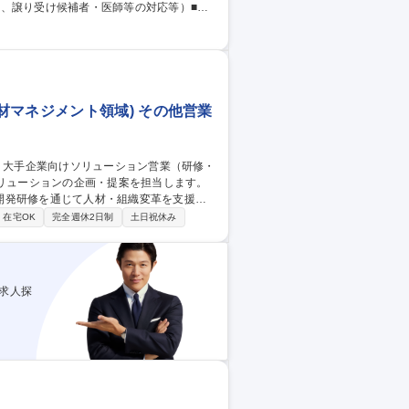
、譲り受け候補者・医師等の対応等）■譲
ューデリジェンスの実施支援■承継スキー
支援に関するコンサルティング■新規事業の
材マネジメント領域) その他営業
開発研修を通じて人材・組織変革を支援し
在宅OK
完全週休2日制
土日祝休み
、研修や1対1のカウンセリング、アセス
。 ■開発担当と連携し、顧客課題に応じた
求人探