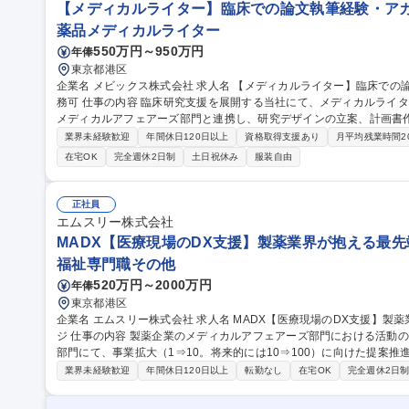
【メディカルライター】臨床での論文執筆経験・アカ
薬品メディカルライター
550万円～950万円
年俸
東京都港区
企業名 メビックス株式会社 求人名 【メディカルライター】臨床での論文執筆経験・アカデミア歓迎/全国から勤
務可 仕事の内容 臨床研究支援を展開する当社にて、メディカルライターをご担当いただきます。主に製薬企業の
メディカルアフェアーズ部門と連携し、研究デザインの立案、計画書
【業務の詳細】■臨床研究のデザイン～研究計画作成支援 ■データベー
業界未経験歓迎
年間休日120日以上
資格取得支援あり
月平均残業時間2
床研究の研究計画書/同意説明文書（関連文書を含む）／総括報告書の作
在宅OK
完全週休2日制
土日祝休み
服装自由
究会/製薬企業との研究要件定義、スケジュール調整 ■社内各部門（モ
携 ■メディカルアフェアーズ部門への戦略的な提案、専門的助言 募集職種 【メディカルライター】臨床での論文
執筆経験・アカデミア歓迎/全国から勤務可
正社員
エムスリー株式会社
MADX【医療現場のDX支援】製薬業界が抱える最先
福祉専門職その他
520万円～2000万円
年俸
東京都港区
企業名 エムスリー株式会社 求人名 MADX【医療現場のDX支援】製薬業界が抱える最先端の経営課題にチャレン
ジ 仕事の内容 製薬企業のメディカルアフェアーズ部門における活動のDX化推進をミッションに新規創設された本
部門にて、事業拡大（1⇒10。将来的には10⇒100）に向けた提案
ます。 【業務詳細】■提案推進：製薬企業のメディカルアフェアーズ向けDX支援サービス（オンライン情報提供
業界未経験歓迎
年間休日120日以上
転勤なし
在宅OK
完全週休2日
サービス等）の提案推進 ■サービス提供のためのプロジェクト設計や
る顧客FBをベースに、更なるサービスの高付加価値化を推進（エンジ