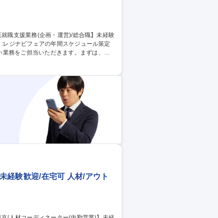
い業務をご担当いただきます。まずは、医
品開発※広報商品等全国8会場で実施するレジ
参加研修医向けキャンペーン等の企画立
申込管理■参加医学生や参加研修医の申込管
経験◎/在宅可
未経験歓迎/在宅可 人材/アウト