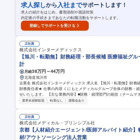
等）■組織運営：グループの拡大に向けたテーマ推進（例：育成や、事業詳
求人探し
入社まで
から
サポートします！
種 MADX【医療現場のDX支援】製薬業界が抱える最先端の経営課題
求人の紹介をはじめ、書類添削や面談対策
内定後の手続きまであなたの転職活動をサポートします。
登録してサポートを受ける
正社員
株式会社インターメディックス
【旭川・転勤無】財務経理・部長候補 医療福祉グル
計
38万円～44万円
月給
北海道旭川市
企業名 株式会社インターメディックス 求人名 【旭川・転勤無】財務経理・部長候補★医療福祉グループ各企業の
財務責任者★ 仕事の内容 くにもとメディカルグループ全体の財務・経理部門の部長候補として一連の業務をお任
せいたします。 【主な業務内容】■財務・経理部門の統括（チームマネジメント含む） ■グループ全体の財務・経
理戦略の策定・推進■予算策定、予実管理、経営層へのレポーティング
業界未経験歓迎
転勤なし
退職金あり
機関・監査法人・税理士との折衝■事業成長に向けた財務面からの経営支援 募集職種 【旭川・転勤無
理・部長候補★医療福祉グループ各企業の財務責任者★
正社員
株式会社メディカル・プリンシプル社
京都【人材紹介エージェント/医師アルバイト紹介】転
材/アウトソーシング法人営業