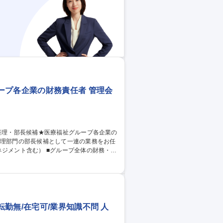
細モニタリングの仕組み作り） 募集職
にチャレンジ
ープ各企業の財務責任者 管理会
■業務プロセスの標準化・効率化推進■金融
】財務経
勤無/在宅可/業界知識不問 人