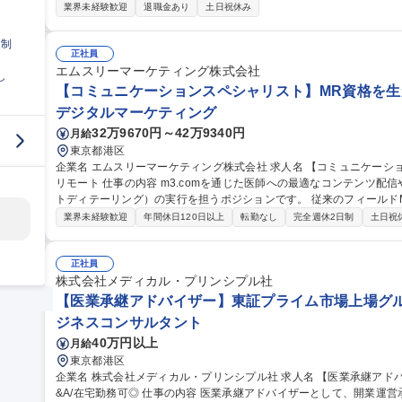
■譲り渡し・譲り受け双方のニーズヒアリングとマッチング■財務・事
業界未経験歓迎
退職金あり
土日祝休み
ームの設計と提案■契約交渉・クロージング支援■医療機関の経営・開
の企画・推進（サービス設計、業務フロー構築など） 募集職種 大阪【医業承継アドバイザー】東証プライム市場
日制
上場グループ/M&A/在宅勤務可◎
正社員
エムスリーマーケティング株式会社
し
【コミュニケーションスペシャリスト】MR資格を生か
デジタルマーケティング
32万9670円～42万9340円
月給
東京都港区
企業名 エムスリーマーケティング株式会社 求人名 【コミュニケーションスペシャリスト】MR資格を生かす/フル
リモート 仕事の内容 m3.comを通じた医師への最適なコンテンツ配信や、Web・電話を介した情報提供（リモー
トディテーリング）の実行を担うポジションです。 従来のフィールドMRの活動における「訪問規制による面会困
難」や「移動時間による効率低下」といった課題に対して、日本中の
業界未経験歓迎
年間休日120日以上
転勤なし
完全週休2日制
土日祝
トフォームを活用することで、移動や時間の制約に縛られず、多くの
ョンを展開することが可能です。（仕事内容の詳細はフリーコメントに続く） 募集職種 【コミュニ
ペシャリスト】MR資格を生かす/フルリモート
正社員
株式会社メディカル・プリンシプル社
【医業承継アドバイザー】東証プライム市場上場グルー
ジネスコンサルタント
40万円以上
月給
東京都港区
企業名 株式会社メディカル・プリンシプル社 求人名 【医業承継アドバイザー】東証プライム市場上場グループ/M
&A/在宅勤務可◎ 仕事の内容 医業承継アドバイザーとして、開業運営承継サポート・下記業務をお任せします。