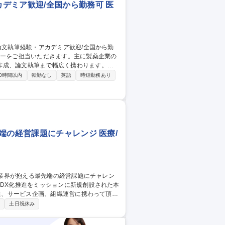
デミア歓迎/全国から勤務可 医
作成、論文執筆まで幅広く携わります。
ス研究のデザイン～研究計画作成支援 ■臨
0時間以内
転勤なし
英語
時短勤務あり
成及びレビュー対応、品質管理 ■KOL/研
ニタリング/データ管理/統計解析等）との連
端の経営課題にチャレンジ 医療/
推進、サービス企画、組織運営に携わって頂き
制
土日祝休み
進行管理 ■サービス企画：上記業務で得られ
ニアとの機能開発、顧客への導入・展開