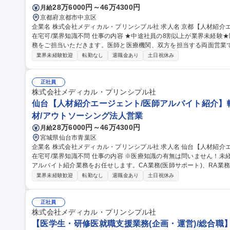
28万6000円～46万4300円
月給
京都府京都市中京区
企業名 株式会社メディカル・プリンシプル社 求人名 京都【人材紹介エージェント/医師アルバイト紹介】転勤無/
在宅可/業界知識不問 仕事の内容 ★中途社員の8割以上が業界未経験★医師の長期アルバイト紹介（人材紹介）業
務をご担当いただきます。医師と医療機関、双方を担当する両面営業
える仕事です。 【詳細】■医師の希望条件ヒアリング・求職ニーズ獲得■医療機関の採用コンサルティング・求人
業界未経験歓迎
転勤なし
退職金あり
土日祝休み
獲得■医師、医療機関への提案・条件交渉■医療機関訪問(求人獲得、面
の紹介後フォロー、新規ニーズ開拓 募集職種 京都【人材紹介エージェント/医師アルバイト紹介】転勤無/在宅可/
業界知識不問
正社員
株式会社メディカル・プリンシプル社
仙台【人材紹介エージェント/医師アルバイト紹介】転
材/アウトソーシング法人営業
28万6000円～46万4300円
月給
宮城県仙台市青葉区
企業名 株式会社メディカル・プリンシプル社 求人名 仙台【人材紹介エージェント/医師アルバイト紹介】転勤無/
在宅可/業界知識不問 仕事の内容 ※医療知識の有無は問いません！未経験から活躍いただけます※主に医師の長期
アルバイト紹介業務をお任せします。CA業務(医師サポート)、RA業
きます。 医師、医療機関の希望を的確にヒアリングし、その条件にあった提案(マッチング)を対面・web面談、電
業界未経験歓迎
転勤なし
退職金あり
土日祝休み
話、メール等で行う仕事【詳細】■医師の希望条件ヒアリング・求職ニ
グ・求人獲得■医師、医療機関への提案・条件交渉■医療機関訪問(求人
医療機関の紹介後フォロー、新規ニーズ開拓■医師のライフサポート■医療機関の新規
正社員
材紹介エージェント/医師アルバイト紹介】転勤無/在宅可/業界知識不
株式会社メディカル・プリンシプル社
【医学生・研修医就職支援業務(企画・運営)/総合職】