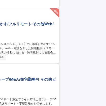
業デューデリジェンスの実施支援■承継スキ
業支援に関するコンサルティング■新規事業
す/フルリモート その他Web/
医師の約9割がアクティブに利用するプラッ
休み
医師へスピーディかつ効率的なプロモーシ
ケーションス
プ/M&A/在宅勤務可 その他ビ