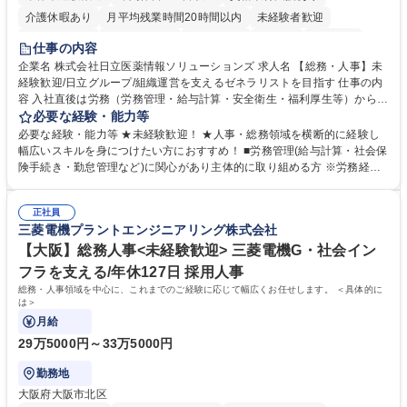
介護休暇あり
月平均残業時間20時間以内
未経験者歓迎
住宅手当あり
時短勤務あり
退職金あり
在宅OK
賞与あり
仕事の内容
育休あり
完全週休2日制
交通費支給
土日祝休み
寮・社宅あり
企業名 株式会社日立医薬情報ソリューションズ 求人名 【総務・人事】未
経験歓迎/日立グループ/組織運営を支えるゼネラリストを目指す 仕事の内
容 入社直後は労務（労務管理・給与計算・安全衛生・福利厚生等）からお
任せいたします。将来は総務・採用・教育業務へ守備範囲を広げ、組織運
必要な経験・能力等
営を支えるゼネラリストをめざせます。 ・初期業務：労働時間管理、給与
必要な経験・能力等 ★未経験歓迎！ ★人事・総務領域を横断的に経験し
計算、社会保険対応、福利厚生管理、安全衛生、健康経営推進等をお任せ
幅広いスキルを身につけたい方におすすめ！ ■労務管理(給与計算・社会保
します。ご経験に応じて、休職者管理など、幅広く経験を積んでいただき
険手続き・勤怠管理など)に関心があり主体的に取り組める方 ※労務経験
ます。 ・将来的な広がり：総務・採用・教育・税務対応・経営企画等。
者は早期にご活躍いただけます。 ■チームで仕事を推進できる方■将来は
★メンバーがマンツーマンで丁寧に教えるため、ご経験が浅くても安心！
マネジメント職として活躍したい 【尚可】■人事、労務、採用、教育業務
幅広く経験を積みたい意欲がある方に最適な環境です。 募集職種 【総
正社員
のご経験 ■労務管理（給与計算・社会保険手続き・勤怠管理など）の経験
三菱電機プラントエンジニアリング株式会社
務・人事】未経験歓迎/日立グループ/組織運営を支えるゼネラリストを目
■衛生管理者の資格をお持ちの方 学歴・資格 学歴：大学院 大学 高専 短大
指す
専修学校 高校 語学力： 資格：
【大阪】総務人事<未経験歓迎> 三菱電機G・社会イン
フラを支える/年休127日 採用人事
総務・人事領域を中心に、これまでのご経験に応じて幅広くお任せします。 ＜具体的に
は＞
月給
29万5000円～33万5000円
勤務地
大阪府大阪市北区