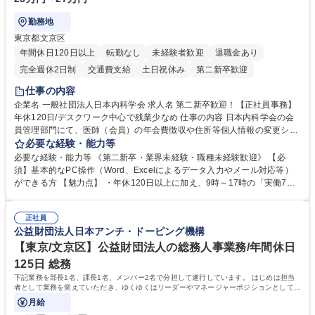
勤務地
東京都文京区
年間休日120日以上
転勤なし
未経験者歓迎
退職金あり
完全週休2日制
交通費支給
土日祝休み
第二新卒歓迎
仕事の内容
企業名 一般社団法人日本内科学会 求人名 第二新卒歓迎！【正社員事務】
年休120日/デスクワーク中心で残業少なめ 仕事の内容 日本内科学会の会
員管理部門にて、医師（会員）の年会費徴収や住所等個人情報の変更シス
テム入力、電話・FAX対応をお任せします。将来的には、各種委員会の運
必要な経験・能力等
営事務局業務などにも幅広く携わっていただきます。 【会員管理・データ
必要な経験・能力等 《第二新卒・業界未経験・職種未経験歓迎》 【必
入力業務】 ・医師（会員）の住所変更、個人情報のシステム登録・更新
須】基本的なPC操作（Word、Excelによるデータ入力やメール対応等）
・年会費の徴収管理や入金データの照合確認 【問い合わせ対応】 ・会員
ができる方 【魅力点】 ・年休120日以上に加え、9時～17時の「実働7時
（医師）からの電話、FAX、ネット申請に伴う相談受付 ・複雑な案件のへ
間勤務」で残業も少なくワークライフバランスは抜群です。 【将来的な業
のエスカレーション・連携対応 募集職種 第二新卒歓迎！【正社員事務】
務（各種委員会運営）】 ・学会内における各種委員会のスケジュール調
年休120日/デスクワーク中心で残業少なめ
正社員
整、資料作成、当日の運営サポート 学歴・資格 学歴：大学院 大学 語学
公益財団法人日本アンチ・ドーピング機構
力： 資格：
【東京/文京区】公益財団法人の総務人事業務/年間休日
125日 総務
下記業務を部長1名、課長1名、メンバー2名で分担して遂行しています。 はじめは担当
者として業務を覚えていただき、ゆくゆくはリーダーやマネージャーポジションとして活
躍いただくことを期待しています。
月給