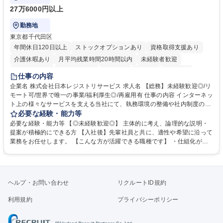
27万6000円以上
勤務地
東京都千代田区
年間休日120日以上
ストックオプションあり
資格取得支援あり
介護休暇あり
月平均残業時間20時間以内
未経験者歓迎
住宅手当あり
時短勤務あり
研修あり
在宅OK
賞与あり
仕事の内容
完全週休2日制
交通費支給
駅近5分以内
土日祝休み
服装自由
企業名 株式会社日本レジストリサービス 求人名 【総務】未経験歓迎◎/リ
モート可/世界で唯一の事業/福利厚生◎/再雇用有 仕事の内容 インターネッ
ト上の様々なサービスを支える当社にて、執務環境の整備や社内制度の検
討、イベント運営などの幅広い業務を担当し、間接的に会社の生産性向上
必要な経験・能力等
や成長に貢献している部署です。 会社の全メンバーが安心して長く成果を
必要な経験・能力等 【◎未経験歓迎◎】 主体的に考え、論理的な説明・
発揮できる環境を整えるために、毎日のメンテナンスや維持管理に加え、
提案が積極的にできる方 【入社後】先輩社員と共に、適性や希望に沿って
新たな施策検討を積極的に行っていただき、会社全体を巻き込み課題解決
業務をお任せします。 【こんな方が活躍できる職種です】 ・仕組化が好
を推進。 ・オフィス運営：執務環境の整備・物品管理・社内規定整備/改
き/得意・協働の姿勢を持っている・優先順位付け、マルチタスクが得意・
善・イベント企画/運営・非常時の対応 など、本人の希望や適性によって
様々な立場で物事を考えられる・定型業務だけでなく突発的な出来事にも
幅広い業務の体得が可能で、多様なキャリアパスを描くことも可能です。
対処できる・新しいことに興味関心がある 【魅力】■自己啓発支援：資格
募集職種 【総務】未経験歓迎◎/リモート可/世界で唯一の事業/福利厚生◎/
取得や通信教育など費用の80%（年間25万円まで）を補助 ■住宅手当：家
ヘルプ・お問い合わせ
リクルートID規約
再雇用有
賃の50%（月額7万円まで）を補助 学歴・資格 学歴：大学院 大学 語学
力： 資格：
利用規約
プライバシーポリシー