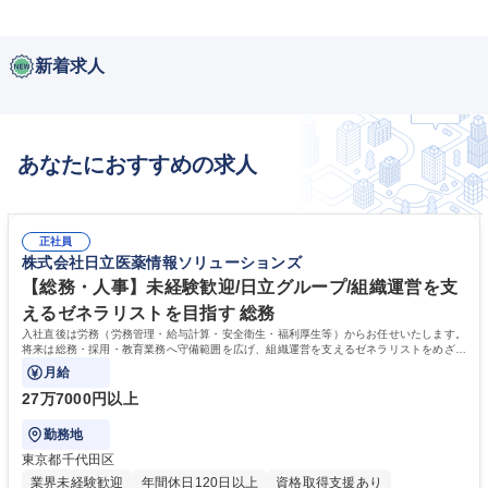
新着求人
あなたにおすすめの求人
正社員
株式会社日立医薬情報ソリューションズ
【総務・人事】未経験歓迎/日立グループ/組織運営を支
えるゼネラリストを目指す 総務
入社直後は労務（労務管理・給与計算・安全衛生・福利厚生等）からお任せいたします。
将来は総務・採用・教育業務へ守備範囲を広げ、組織運営を支えるゼネラリストをめざせ
ます。
月給
27万7000円以上
勤務地
東京都千代田区
業界未経験歓迎
年間休日120日以上
資格取得支援あり