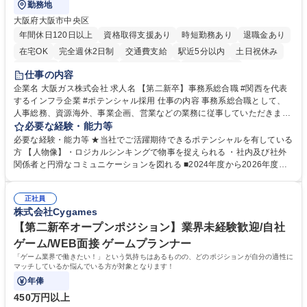
勤務地
大阪府大阪市中央区
年間休日120日以上
資格取得支援あり
時短勤務あり
退職金あり
在宅OK
完全週休2日制
交通費支給
駅近5分以内
土日祝休み
服装自由
第二新卒歓迎
寮・社宅あり
食事補助あり
仕事の内容
企業名 大阪ガス株式会社 求人名 【第二新卒】事務系総合職 #関西を代表
するインフラ企業 #ポテンシャル採用 仕事の内容 事務系総合職として、
人事総務、資源海外、事業企画、営業などの業務に従事していただきま
す。 【業務内容の一例】■所属事業部の勤労業務 ■海外に関係する各種業
必要な経験・能力等
務 ■営業部門の企画スタッフ、ルート営業 【キャリアパス】入社後の配属
必要な経験・能力等 ★当社でご活躍期待できるポテンシャルを有している
ポジションで一定期間ご活躍頂いた後、本人の適性及び将来のキャリアを
方 【人物像】・ロジカルシンキングで物事を捉えられる ・社内及び社外
鑑みてジョブローテーションを行います。 【育成】OJTでの現場育成や研
関係者と円滑なコミュニケーションを図れる ■2024年度から2026年度ま
修カリキュラムを通じて、Daigasグループの業務で必要となる知識につい
での3ヵ年を対象とする「Daigasグループ中期経営計画2026」を策定しま
て学んでいただきます。 募集職種 【第二新卒】事務系総合職 #関西を代
した。https://www.osakagas.co.jp/company/press/pr2024/1777576_564
表するインフラ企業 #ポテンシャル採用
正社員
72.html ■エネルギーセキュリティの不安定化や気候変動による自然災害の
株式会社Cygames
甚大化など、これまで以上に社会課題解決の重要性が高まっています。
「未来の日常」の創造に向けて持続可能な社会の実現に貢献してまいりま
【第二新卒オープンポジション】業界未経験歓迎/自社
す。 学歴・資格 学歴：大学院 大学 語学力： 資格：
ゲーム/WEB面接 ゲームプランナー
「ゲーム業界で働きたい！」という気持ちはあるものの、どのポジションが自分の適性に
マッチしているか悩んでいる方が対象となります！
年俸
450万円以上