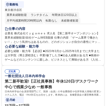
勤務地
東京都渋谷区
業界未経験歓迎
ランチタイム
年間休日120日以上
月平均残業時間20時間以内
転勤なし
未経験者歓迎
住宅手当あり
経験者歓迎
完全週休2日制
インセンティブあり
仕事の内容
交通費支給
土日祝休み
服装自由
昼食補助あり
第二新卒歓迎
企業名 株式会社Ｃｙｇａｍｅｓ 求人名 【第二新卒オープンポジション】
業界未経験歓迎/自社ゲーム/WEB面接 仕事の内容 「ゲーム業界で働きた
食事補助あり
い！」という気持ちはあるものの、どのポジションが自分の適性にマッチ
しているか悩んでいる方が対象となります！ 総合職（プランナー/データ
必要な経験・能力等
アナリストなど）、技術職（開発エンジニ ア/インフラエンジニアな
必要な経験・能力等 【必須】■2023年3月から2025年3月までに大学また
ど）、デザイン職（デザイナー/イラストレ ーターなど）等から、面接で
は大学院（博士課程含む）卒業/修了した方■社会人経験がある方 ■映画や
ご希望と適正にマッチしたポジションをご案内いたします。ゲームやエン
ゲームなどのコンテンツに親しみ、ビジネスとして興味がある方 《入社実
タメコンテンツが大好きで、「ゲーム業界の未来を自らの手で作りたい」
績 例》 ・メーカー → プロジェクトマネージャー ・ソーシャルゲーム →
「最高のコンテンツを作るためには、何でもやる」という情熱に溢れた方
ゲームプランナー ・通信 → ゲームエンジニア ・独立行政法人 → データ
のご応募をお待ちしております。 募集職種 【第二新卒オープンポジショ
正社員
サイエンティスト 学歴・資格 学歴：大学院 大学 語学力： 資格：
一般社団法人日本内科学会
ン】業界未経験歓迎/自社ゲーム/WEB面接
第二新卒歓迎!【正社員事務】年休120日/デスクワーク
中心で残業少なめ 一般事務
日本内科学会の会員管理部門にて、医師（会員）の年会費徴収や住所等個人情報の変更シ
ステム入力、電話・FAX対応をお任せします。将来的には、各種委員会の運営事務局業務
などにも幅広く携わっていただきます。
月給
23万円～27万円