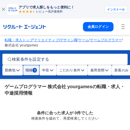
アプリで求人探しをもっと便利に！
インストール
レビュー高評価
無料
会員ログイン
/
/
/
/
転職・求人トップ
クリエイティブ/デザイン職
ゲーム
ゲームプログラマー
株式会社 yourgames
検索条件を設定する
勤務地
職種
年収
こだわり条件
雇用形態
新着のみ
1
ゲームプログラマー 株式会社 yourgamesの転職・求人・
中途採用情報
条件に合った求人が 0件でした
検索条件を緩めて、再度検索してください