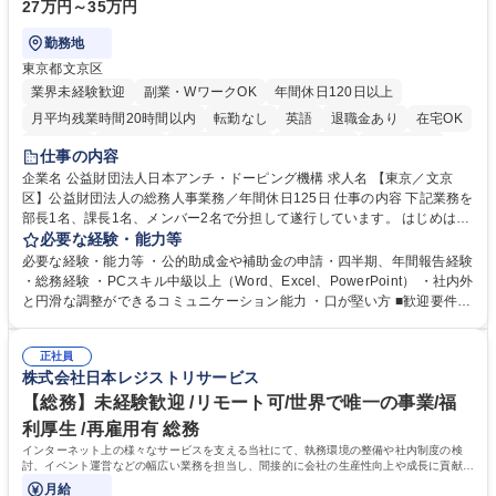
27万円～35万円
勤務地
東京都文京区
業界未経験歓迎
副業・WワークOK
年間休日120日以上
月平均残業時間20時間以内
転勤なし
英語
退職金あり
在宅OK
賞与あり
育休あり
完全週休2日制
交通費支給
土日祝休み
仕事の内容
食事補助あり
企業名 公益財団法人日本アンチ・ドーピング機構 求人名 【東京／文京
区】公益財団法人の総務人事業務／年間休日125日 仕事の内容 下記業務を
部長1名、課長1名、メンバー2名で分担して遂行しています。 はじめは担
当者として業務を覚えていただき、ゆくゆくはリーダーやマネージャーポ
必要な経験・能力等
ジションとして活躍いただくことを期待しています。 【総務・人事グルー
必要な経験・能力等 ・公的助成金や補助金の申請・四半期、年間報告経験
プの業務内容】 ・人事制度関連 ・採用活動 ・教育研修の企画、実行 ・勤
・総務経験 ・PCスキル中級以上（Word、Excel、PowerPoint） ・社内外
怠管理 ・官公庁への各種提出 ・法定の会議運営（評議員会、理事会） ・
と円滑な調整ができるコミュニケーション能力 ・口が堅い方 ■歓迎要件
コンプライアンス ・内部規程やルールの管理、整備、文書管理 ・契約関
・採用業務経験 ・英語に抵抗がない方 ・営業経験 学歴・資格 学歴：大学
連 ・衛生管理 ・防災関連・公的助成金の管理・オフィス、ファシリティ
院 大学 高専 短大 専修学校 高校 語学力： 資格：
管理 ・福利厚生関連 ・職員からの問合せ、相談対応 ・その他日常の総務
正社員
株式会社日本レジストリサービス
業務全般 募集職種 【東京／文京区】公益財団法人の総務人事業務／年間
休日125日
【総務】未経験歓迎 /リモート可/世界で唯一の事業/福
利厚生 /再雇用有 総務
インターネット上の様々なサービスを支える当社にて、執務環境の整備や社内制度の検
討、イベント運営などの幅広い業務を担当し、間接的に会社の生産性向上や成長に貢献し
ている部署です。
月給