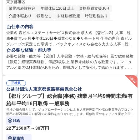
東京都港区
業界未経験歓迎
年間休日120日以上
資格取得支援あり
介護休暇あり
転勤なし
未経験者歓迎
時短勤務あり
経験者歓迎
退職金あり
在宅OK
賞与あり
育休あり
仕事の内容
完全週休2日制
交通費支給
長期歓迎
駅近5分以内
土日祝休み
企業名 森ビルエステートサービス株式会社 求人名 【森ビルG】人事・総
務◆賞与5ヶ月◆年休120日◆残業少なめ◆リモート可 仕事の内容 森ビル
グループの安定した環境で、バックオフィスから会社を支える人事・総務
をお任せします。 労務と総務の業務をバランスよく担当し、ゆくゆくは制
必要な経験・能力等
度改定などのコア業務にも挑戦できる、やりがいある環境です。 ■勤怠管
必要な経験・能力等 【必須】人事経験（労務・給与社保等）及び総務経験
理、給与計算、社会保険手続き、年末調整等の労務管理全般 ■入退社手続
【歓迎】経理実務経験、簿記3級以上 業界未経験の方も歓迎です。マニュ
き、社内規定の改定や人事制度改定などのコア業務 ■社内イベントの企画
アルと部内OJT体制があるため、即戦力として安心して始められます。
運営やその他総務業務全般 ※労務と総務を1：1の割合でお任せ。 入社後
【魅力・やりがい】森ビルGの安定基盤で労務から総務まで幅広く携われ
は部内のOJTを中心に、あなたの経験に合わせて不足している部分はいつ
ます。定型業務に留まらず、社内規定や人事制度の改定など会社のコア業
でも質問・相談できる環境が整っているため、安心して成長できます。 募
正社員
務に挑戦できるため、自身の成長と組織への貢献度をダイレクトに実感で
公益財団法人東京都道路整備保全公社
集職種 【森ビルG】人事・総務◆賞与5ヶ月◆年休120日◆残業少なめ◆
きます。 残業少なめ、週1日リモート可など、ワークライフバランスを保
リモート可
ち長期活躍できる環境です。 「これまでの幅広い経験を活かし、長期的な
【都庁グループ】総合職(事務) 残業月平均9時間未満/有
キャリアを築きたい」という前向きな意欲と挑戦を全力で応援します。 学
給年平均16日取得 一般事務
歴・資格 学歴：大学院 大学 高専 短大 専修学校 高校 語学力： 資格：日商
当社の総合職として、ジョブローテーションによる人事経理部門や収益事業等のフロント
簿記検定1級 日商簿記検定2級 日商簿記検定3級
部門の部署等幅広い部署での業務をお任せいたします。研修制度やキャリア支援が充実し
ております！ ※下記業務詳細
月給
22万1500円～30万円
勤務地