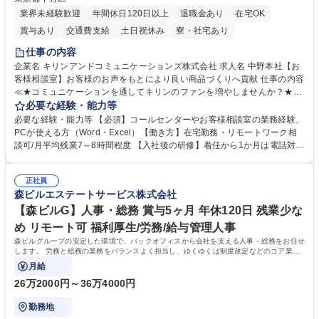
業界未経験歓迎
年間休日120日以上
退職金あり
在宅OK
賞与あり
交通費支給
土日祝休み
寮・社宅あり
仕事の内容
企業名 キリンアンドコミュニケーションズ株式会社 求人名 中野本社【お
客様相談室】お客様のお声をもとにより良い商品づくりへ貢献 仕事の内容
≪★コミュニケーションを通してキリンのファンを増やしませんか？★≫
お客様のお声をより良い商品づくりに活かしていく上で、窓口となるお客
必要な経験・能力等
様相談室でのお仕事です。 日々お客様からいただくキリングループへのご
必要な経験・能力等 【必須】コールセンターやお客様相談室の業務経験、
意見を、企業活動に活かしています。お客様からの声に迅速かつ誠意をも
PCが使える方（Word・Excel）【働き方】在宅勤務・リモートワーク相
って対応、情報提供するとともにグループ内活動に反映しています。 【具
談可/月平均残業7～8時間程度 【入社後の研修】着任から1か月は電話対応
体的には】電話応対、メール、お手紙対応、ご指摘品調査報告書作成、有
のOJTを中心に実施し、電話対応に慣れた段階でメール・手紙のOJTを実
人チャットボット対応など。 【1日の対応件数】■電話：月間一人当たり
施する予定です。独り立ち以降もしっかりフォローする体制を整えていま
平均100件前後■メール・手紙：同上40件前後 募集職種 中野本社【お客様
正社員
すのでご安心ください。 【当社について】キリングループの広報機能を担
森ビルエステートサービス株式会社
相談室】お客様のお声をもとにより良い商品づくりへ貢献
う会社として、お客様との出会いを大切にし、磨き上げたホスピタリティ
を込めてコミュニケーションをとりながら広報関連業務を行っておりま
【森ビルG】人事・総務 賞与5ヶ月 年休120日 残業少な
す。 学歴・資格 学歴：大学院 大学 高専 短大 専修学校 高校 語学力： 資
め リモート可 福利厚生/労務/給与管理人事
格：
森ビルグループの安定した環境で、バックオフィスから会社を支える人事・総務をお任せ
します。 労務と総務の業務をバランスよく担当し、ゆくゆくは制度改定などのコア業務
にも挑戦できる、やりがいある環境です。
月給
26万2000円～36万4000円
勤務地