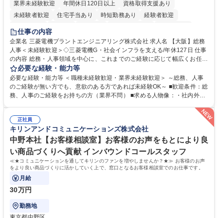
業界未経験歓迎
年間休日120日以上
資格取得支援あり
未経験者歓迎
住宅手当あり
時短勤務あり
経験者歓迎
退職金あり
在宅OK
賞与あり
完全週休2日制
交通費支給
仕事の内容
駅近5分以内
土日祝休み
服装自由
寮・社宅あり
食事補助あり
企業名 三菱電機プラントエンジニアリング株式会社 求人名 【大阪】総務
人事＜未経験歓迎＞◇三菱電機G・社会インフラを支える/年休127日 仕事
の内容 総務・人事領域を中心に、これまでのご経験に応じて幅広くお任せ
します。 ＜具体的には＞ ・総務/人事労務（給与・社保・勤怠管理など）
必要な経験・能力等
・採用・教育研修 ・福利厚生運用 など ※基本的には事務所勤務ですが、
必要な経験・能力等 ＜職種未経験歓迎・業界未経験歓迎＞ ～総務、人事
採用や教育等の業務内容により、関西圏以外への日帰り・宿泊を伴う国内
のご経験が無い方でも、意欲のある方であれば未経験OK～ ■歓迎条件：総
出張もございます。 ※担当業務を持ちつつ、お互いに助け合いながら、総
務、人事のご経験をお持ちの方（業界不問） ■求める人物像：・社内外の
務部という組織として協力しながら進める体制です。 募集職種 【大阪】
関係各部門との調整を率先して行い、業務を円滑に遂行できる協調性やコ
総務人事＜未経験歓迎＞◇三菱電機G・社会インフラを支える/年休127日
ミュニケーション能力を持っている方 ・人事総務領域に興味がありゼネラ
正社員
リスト志向をお持ちの方 学歴・資格 学歴：大学院 大学 語学力： 資格：
キリンアンドコミュニケーションズ株式会社
中野本社【お客様相談室】お客様のお声をもとにより良
い商品づくりへ貢献 インバウンドコールスタッフ
≪★コミュニケーションを通してキリンのファンを増やしませんか？★≫ お客様のお声
をより良い商品づくりに活かしていく上で、窓口となるお客様相談室でのお仕事です。
月給
30万円
勤務地
東京都中野区