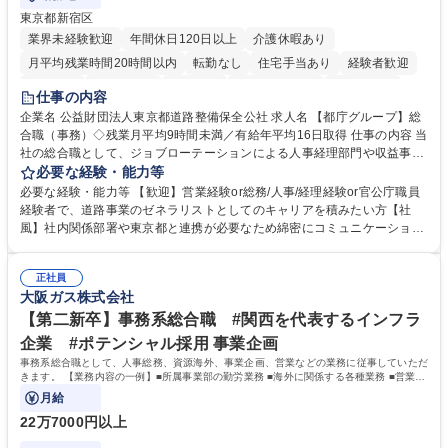
東京都新宿区
業界未経験歓迎
年間休日120日以上
介護休暇あり
月平均残業時間20時間以内
転勤なし
住宅手当あり
経験者歓迎
研修あり
退職金あり
賞与あり
完全週休2日制
交通費支給
仕事の内容
駅近5分以内
資格取得手当あり
食事補助あり
企業名 公益財団法人東京都道路整備保全公社 求人名 【都庁グループ】総
合職（事務）◇残業月平均9時間未満／有給年平均16日取得 仕事の内容 当
社の総合職として、ジョブローテーションによる人事経理部門や収益事業
等のフロント部門の部署等幅広い部署での業務をお任せいたします。研修
必要な経験・能力等
制度やキャリア支援が充実しております！ ※下記業務詳細 【業務詳細】■
必要な経験・能力等 【歓迎】営業経験or総務/人事/経理経験or官公庁職員
管理部門：広報、人事、経理など当公社の運営に係る管理業務 ■収益部
経験者で、道路事業のゼネラリストとしてのキャリアを積みたい方【社
門：駐車場の新規開拓、管理運営、新宿駅西口広場の「イベントコーナ
風】社内関係部署や東京都と連携が必要なため綿密にコミュニケーション
ー」などの管理運営 ■道路部門：整備の急がれる骨格幹線道路や木造住宅
を図っています。 【業務の魅力】■幅広く携われる：総合職（事務）で
密集地域の特定整備路線の用地取得、道路に関する普及啓発事業、都内の
は、駐車場の管理運営や道路用地の取得、公益財団法人の中枢を担う管理
道路施設や道路工事現場の見学ツアー事業 ※入社後は上記いずれかの部門
正社員
部門など多岐に渡る業務を経験できます。 ■様々なプロジェクト：駐車場
大阪ガス株式会社
へ配属。※業務内容変更の範囲：会社の定める業務 募集職種 【都庁グル
事業の他、新宿駅西口広場内に設置された照明を兼ねた広告「ブライトサ
ープ】総合職（事務）◇残業月平均9時間未満／有給年平均16日取得
イン」の管理運営を行うなど、事業収益を生み出す活動を積極的に行って
【第二新卒】事務系総合職 #関西を代表するインフラ
います。 学歴・資格 学歴：大学院 大学 高専 短大 専修学校 高校 語学力：
企業 #ポテンシャル採用 事業企画
資格：
事務系総合職として、人事総務、資源海外、事業企画、営業などの業務に従事していただ
きます。 【業務内容の一例】■所属事業部の勤労業務 ■海外に関係する各種業務 ■営業部
門の企画スタッフ、ルート営業
月給
22万7000円以上