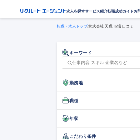
求人を探す
サービス紹介
転職成功ガイド
お
転職・求人トップ
/
株式会社 天職 市場 口コミ
キーワード
勤務地
職種
年収
こだわり条件