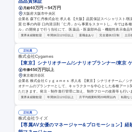
品品質保証
40万円～54万円
月給
大阪府大阪市中央区
企業名 森下仁丹株式会社 求人名 【大阪】品質保証スペシャリスト/医薬品★新商品を開発し続けるベンチャー気
質 仕事の内容 口内清涼剤「仁丹」から事業をスタートし、今では各種医薬品・健康食品から「シームレスカプセ
ル」の開発まで行う当社にて、医薬品・医薬部外品・機能性表示食品
す。 (1)医薬品等製造販売業におけるGQP関連業務 (2)国内外、医薬品等製造所への管理、監督(委託工場の監査、
業界未経験歓迎
年間休日120日以上
退職金あり
完全週休2日制
土日
改善指導等) (3)医療用医薬品承認書と製造実態の点検業務(試験データ監
性表示食品、食品等)について、品質に問題がないことを確認する業務
ュー審査業務) 監査対応：(社内)7件/年程度、(社外)10件/年程度をチームで分
正社員
阪】品質保証スペシャリスト/医薬品★新商品を開発し続けるベンチャ
株式会社Cygames
【東京】シナリオチーム/シナリオプランナー/東京 
450万円以上
年俸
東京都渋谷区
企業名 株式会社Ｃｙｇａｍｅｓ 求人名 【東京】シナリオチーム／シナリオプランナー／東京 仕事の内容 シナリ
オチームのプランナーとして、キャラクターを中心とした各種アート
ただきます。発注・制作進行管理に加え、制作フローの改善等も行います。 世界観やキャラクターの
限に引き出すことをミッションとして、シナリオライターやディレク
業界未経験歓迎
年間休日120日以上
月平均残業時間20時間以内
転勤な
幅広いクリエイティブに関わることができる仕事です。 【詳細】■2D
ど各種リソースの発注 ■各種リソースの管理、および発注フロー・レ
物の監修 募集職種 【東京】シナリオチーム／シナリオプランナー／
正社員
株式会社ライズ
【専属AV女優のマネージャー&プロモーション】経験者
能マネージャー