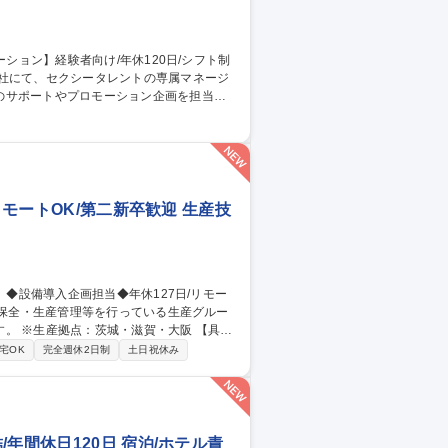
当社にて、セクシータレントの専属マネージ
のサポートやプロモーション企画を担当し
自分のアイデアで担当女優がメディアの主役
女優が活躍すれば活躍するほど、海外イベン
職種 【専属AV女優の
リモートOK/第二新卒歓迎 生産技
※生産拠点：茨城・滋賀・大阪 【具体
省人設備などの検討・紹介・導入／新設備
宅OK
完全週休2日制
土日祝休み
川駅/生産技術】
年間休日120日 宿泊/ホテル責