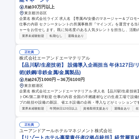
30万円以上
月給
東京都渋谷区
企業名 株式会社ライズ 求人名 【専属AV女優のマネージャー＆プロモーション】経験者向け/年休120日/シフト制
仕事の内容 セクシータレントの所属事務所『マインズ』を運営する
ャーをお任せします。既に知名度のある人気タレントを担当し、活動
ます。 【業務内容】■プロモーション企画 ■外部関係者との調整 ■現場対応 ■スケジュール管理 ■メンタルケア 等
業界未経験歓迎
転勤なし
退職金あり
【担当数】1名あたり4～5名の女優を担当 【当ポジションの魅力】■
になる瞬間を特等席で見られる経験はここでしか味わえません ■担当
トの同行やバラエティ出演など普段は見ることができない景色を見ることができます。 募集
正社員
マネージャー＆プロモーション】経験者向け/年休120日/シフト制
株式会社エーアンドエーマテリアル
【品川駅/生産技術】 設備導入企画担当 年休127日/
術(鉄鋼/非鉄金属/金属製品)
26万1000円～36万6100円
月給
東京都港区
企業名 株式会社エーアンドエーマテリアル 求人名 【品川駅/生産技術】◆設備導入企画担当◆年休127日/リモー
トOK/第二新卒歓迎 仕事の内容 全国の不燃建材などの生産工場で設備保全・生産管理等を行っている生産グルー
プの統括や設備の新設、省エネ設備の企画・導入などがミッションです。 
的には】工事や設備リニューアルの審査・稟議対応／新しい省エネ・
業界未経験歓迎
年間休日120日以上
資格取得支援あり
退職金あり
在
の全国展開業務 【入社後】まずは工場の状況把握、設備確認、G会社の担当者との連携をしやすくするために先
輩に同行し、全国の工場を訪問します。 ＜業務の変更範囲：当社の定める業務＞ 募集職種 【品
◆設備導入企画担当◆年休127日/リモートOK/第二新卒歓迎
正社員
ユーアンドアールホテルマネジメント株式会社
【リゾートホテル事業責任者/2拠点統括】経営層直結/