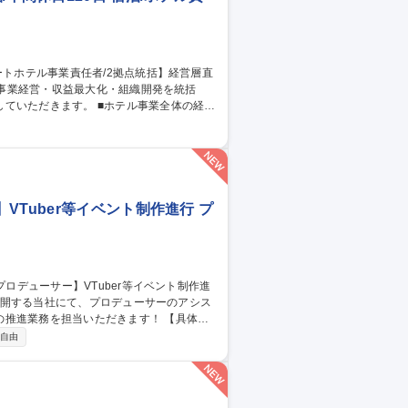
 ■ホテル事業全体の経営
よびサービス品質改善 ■ADR/RevPAR向
評価制度運用および採用計画策定 ■ブランド
Tuber等イベント制作進行 プ
業務を担当いただきます！ 【具体的
・出演者等社内外関係者との連絡調整 ■企画
自由
管理 【仕事の魅力】VTuberや人気IPの
躍できます。生成AIも業務活用しており、