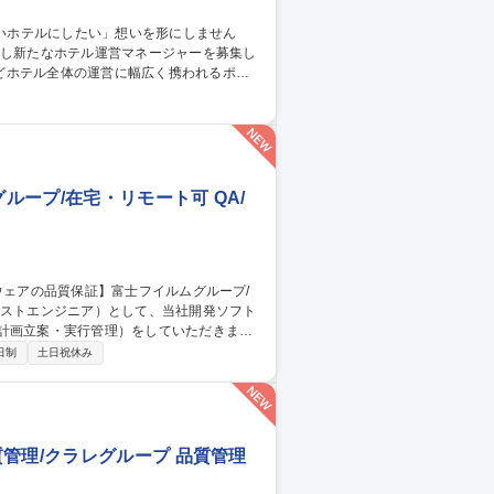
どホテル全体の運営に幅広く携われるポジ
売戦略 ■宿泊プランの企画 ■お客様満足度向
■フロント業務のフォロー ■安全/衛生管理 ■
スタッフ】
ープ/在宅・リモート可 QA/
計画立案・実行管理）をしていただきま
日制
土日祝休み
※富士フイルムが製品全
の責任を担っています。 募集職種
モート可
管理/クラレグループ 品質管理