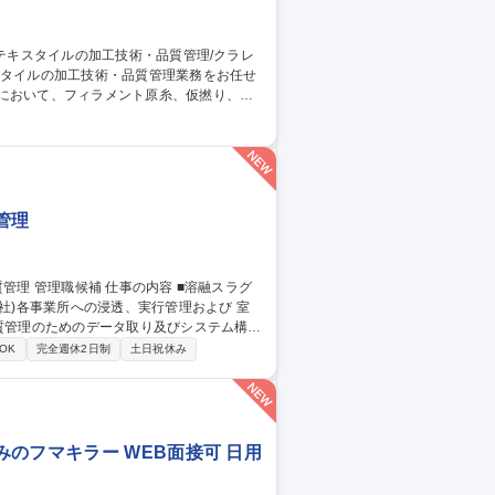
従事。 ■出張：主に国内 3回前後/月。海
トムス等。スポーツ系の生地の生産がメイ
管理/クラレグループ
管理
社)各事業所への浸透、実行管理および 室
務の落とし込み ３．スラグ品質トラブルが
OK
完全週休2日制
土日祝休み
浸透 ※当面は先任とマンツーマンで業務に
関わる社内講座、研修受講あり。 募集
のフマキラー WEB面接可 日用