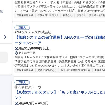
企業名 株式会社Ｃｌｅａｒ 求人名 【渋谷区】高級日本酒ブランドの物流管理・CS／オペレーション担当 仕事の
内容 日本酒ブランド事業を行っている当社にて、委託先物流倉庫（3
ン、メール・電話でのカスタマーサポート対応、業務フローの仕組み化・効率
日制
資材等の購買・発注業務および適正な在庫管理・棚卸業務 ■委託先物
業界未経験歓迎
年間休日120日以上
転勤なし
在宅OK
完全週休2日
出荷・配送オペレーション統括 ■カスタマーサポート対応（メール・
し
ロー構築・標準化・仕組み化の推進及び社内外関係者との調整 募集職種 【渋谷区】高級日本酒ブランドの物流管
理・CS／オペレーション担当
正社員
ANAシステムズ株式会社
【無線システムの保守運用】ANAグループのIT戦略
ークエンジニア
31万8000円以上
月給
東京都大田区
企業名 ＡＮＡシステムズ株式会社 求人名 【無線システムの保守運用】ANAグループのIT戦略企業◎裁量権のある
環境◎ 仕事の内容 国内就航空港、受託業務空港における無線局（航空局・基地局等）の設置展開から定期点検、
保守運用までを担当いただきます。 ご本人の適性や案件状況に応じて、以
設備展開業務に関する計画の立案、調整、営業取引全般 ■無線設備の
業界未経験歓迎
資格取得支援あり
月平均残業時間20時間以内
退職金あ
監査業務、保守・運用業務 ■MCA無線機の保守運用業務 ■電波法に
折衝業務 ※建物に改変を加える業務はございません。 ※5～10日/
海道～沖縄まで） 募集職種 【無線システムの保守運用】ANA
正社員
株式会社グルーヴ
【京都/ホテルスタッフ】「もっと良いホテルにした
ント
40万円～46万円
月給