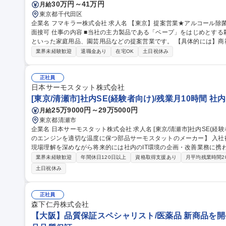
30万円～41万円
月給
東京都千代田区
企業名 フマキラー株式会社 求人名 【東京】提案営業★アルコール除菌、殺虫剤でお馴染みのフマキラー ◎WEB
面接可 仕事の内容 ■当社の主力製品である「ベープ」をはじめとする殺虫用品や「キッチン用アルコール除菌」
といった家庭用品、園芸用品などの提案営業です。 【具体的には】商
ー、スーパー ドラッグストア等 ）への本部商談と店頭での販売促進を中心に担っていただきます。市場や販売動
業界未経験歓迎
退職金あり
在宅OK
土日祝休み
向の調査 ・製品や売場レイアウトの提案、 その提案資料の作成（ディ
暮らしを守ることに直結するやりがいのある営業です ■弊社は海外で
は海外営業としてのキャリア構築も可能です。 募集職種 【東京】提案営業★アルコール除菌、殺虫剤でお馴染み
正社員
のフマキラー ◎WEB面接可
日本サーモスタット株式会社
[東京/清瀬市]社内SE(経験者向け)/残業月10時間 
25万9000円～29万5000円
月給
東京都清瀬市
企業名 日本サーモスタット株式会社 求人名 [東京/清瀬市]社内SE(経験者向け)/残業月10時間 仕事の内容 【自動車
のエンジンを適切な温度に保つ部品サーモスタットのメーカー】 入社
現場理解を深めながら将来的には社内のIT環境の企画・改善業務に携わって頂きます。 ■I
PC・IT機器のセットアップ/管理(キッティング)、社内問い合わせ対
業界未経験歓迎
年間休日120日以上
資格取得支援あり
月平均残業時間2
(業務ツール等) 、業務運用サポート 、社内IT講習の実施等■IT環境
土日祝休み
築・運用 (基幹システム・仮想環境等)、業務効率化ツールの作成・改修及びプロ
等)、ITインフラの構築・運用、DX推進活
正社員
森下仁丹株式会社
【大阪】品質保証スペシャリスト/医薬品 新商品を開