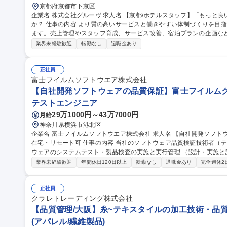
京都府京都市下京区
企業名 株式会社グルーヴ 求人名 【京都/ホテルスタッフ】「もっと良いホテルにしたい」想いを形にしません
か？ 仕事の内容 より質の高いサービスと働きやすい体制づくりを目指し新たなホテル運営マネージャーを募集し
ます。売上管理やスタッフ育成、サービス改善、宿泊プランの企画な
ションです。 ＞＞仕事内容＜＜ ホテル運営全般をお任せします！ ■ホテル全体の運営管理 ■アルバイトスタッフ
業界未経験歓迎
転勤なし
退職金あり
の育成・マネジメント ■売上/稼働率の管理 ■予約サイト（OTA）の販
上に向けた改善 ■施設/設備の維持管理 ■地域との連携やイベント企画 
本社との連携 ■備品等の在庫管理/発注業務 ■電話/メール対応 ■清掃業務など 募集職種 【京都/ホテル
正社員
「もっと良いホテルにしたい」想いを形にしませんか？
富士フイルムソフトウエア株式会社
【自社開発ソフトウェアの品質保証】富士フイルムグル
テストエンジニア
29万1000円～43万7000円
月給
神奈川県横浜市港北区
企業名 富士フイルムソフトウエア株式会社 求人名 【自社開発ソフトウェアの品質保証】富士フイルムグループ/
在宅・リモート可 仕事の内容 当社のソフトウェア品質検証技術者（テストエンジニア）として、当社開発ソフト
ウェアのシステムテスト・製品検査の実施と実行管理 （設計・実施と
す。 【業務詳細】品質・効率（ex. テスト自動化）の向上や、今後のCloud/AI/IoT/DevOps時代のテスト・品質保
業界未経験歓迎
年間休日120日以上
転勤なし
退職金あり
完全週休2
証に向けて、最新の技術を取り入れることに積極的にチャレンジする人を期待します。 
体の品質保証を担っているのに対し、弊社ではソフトウェア部分の品質保証
【自社開発ソフトウェアの品質保証】富士フイルムグループ/在宅・リ
正社員
クラレトレーディング株式会社
【品質管理/大阪】糸~テキスタイルの加工技術・品質
(アパレル/繊維製品)