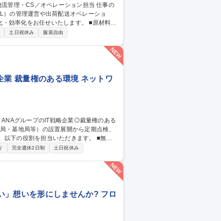
PL）の管理運営や出荷配送オペレーショ
化をお任せいたします。 ■原材料・
流倉庫（3PL）の管理・運営および効率的な
制
土日祝休み
服装自由
電話）および受注・返品・交換処理 ■業務フ
企業 裁量権のある環境 ネットワ
下の役割を担当いただきます。 ■無線
設置・移設・撤去作業、登録点検業務・運用
り
完全週休2日制
土日祝休み
基づく官公庁（総務省など）への無線局申請・
月、国内各地への出張が発生いたします。（北
グループのIT戦略企業◎裁量権のある環境◎
い」想いを形にしませんか? フロ