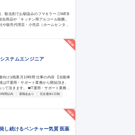
社や販売代理店・小売店（ホームセンタ
スプレイや販促物の企画）等。 ■人の命や
も殺虫剤事業を展開しております。将来的に
社内システムエンジニア
後はIT運用・サポート業務から開始頂き、
T運用・サポート業務：
応(ヘルプデスク)、ソフトウェア導入・運用
0時間以内
退職金あり
完全週休2日制
の企画・改善：社内システム・サーバーの構
グラム対応(AS400/VBScript/RPA
動等。 募集職種 [東京/清瀬市]社内SE(経験者向け)/残業月10時間
発し続けるベンチャー気質 医薬