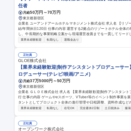
任者
50万円～70万円
月給
東京都新宿区
企業名 ユーアンドアールホテルマネジメント株式会社 求人名 【リゾートホテル事業責任者/2拠点統括】経営層直
結/年間休日120日 仕事の内容 運営する2拠点のリゾートホテル全体の事業経営・収益最大化・組織開発を統括
し、中長期的な事業戦略立案から現場運営改善までを一貫してリードしていただきます。
戦略・事業計画策定・予算/KPI管理 ■総支配人・支配人のマネジメントお
業界未経験歓迎
転勤なし
退職金あり
上、OTA戦略などのレベニューマネジメント ■支配人・管理職育成、
戦略・地域連携・リピーター促進等の施策推進 募集職種 【リゾートホテル事業責任者/2拠点統括】経営層直結/年
間休日120日
正社員
GLOE株式会社
【業界未経験歓迎|制作アシスタントプロデューサー】V
ロデューサー(テレビ/映画/アニメ)
37万5000円～50万円
月給
東京都新宿区
企業名 ＧＬＯＥ株式会社 求人名 【業界未経験歓迎|制作アシスタントプロデューサー】VTuber等イベント制作進
行 仕事の内容 ゲームやeスポーツ、VTuber等のイベント制作事業を展開する当社にて、プロデューサーのアシス
タントとしてプロジェクト全体の進行管理や日程調整、資料作成などの推進
には】■WBS設計・更新や全体スケジュール・タスク管理 ■協力会社
業界未経験歓迎
転勤なし
在宅OK
完全週休2日制
土日祝休み
服装
書・工程表・予算表の作成 ■見積回収・発注・納品管理 ■複数案件の並行
公演からオリジナルイベントまで多様なプロジェクトの推進力として活
効率的に案件を前進させる実務スキルが身につきます。 募集職種 【業界未経験歓迎|制作アシスタントプロデュー
正社員
サー】VTuber等イベント制作進行
オープンワーク株式会社