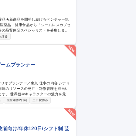
等の品質保証スペシャリストを募集しま
祝休み
査等含む) (4)各製品(医療用医薬品、機能
(製品開発時に各開発ステップでの製品レビ
担して対応します。 募集職種 【大
ー気質
ゲームプランナー
関連のリソースの発注・制作管理を担当い
魅力を最大
ター、各制作セクションと連携しながら、
し
完全週休2日制
土日祝休み
イラスト、3Dモデル、モーション、映像な
ギュレーションの整備 ■各種リソース・制作
東京
向け/年休120日/シフト制 芸