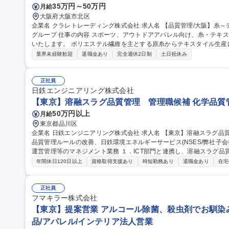
35万円～50万円
月給
大阪府大阪市北区
企業名 クラレトレーディング株式会社 求人名 【品質管理/大阪】糸～テキスタイルの加工技術・品質管理/クラレ
グループ 仕事の内容 スポーツ、アウトドアアパレル向け、糸・テキスタイルの加工技術・品質管理業務をお任せ
いたします。 ポリエステル繊維を主とする原糸からテキスタイル生産において、フィラメント原糸、仮撚り、紡
績、織、編、染などの協力外注工場と連携し、加工技術対応や品質管理に
業界未経験歓迎
退職金あり
完全週休2日制
土日祝休み
外も可能性はあり。 ■アイテム：Tシャツ、インナーやアウター、ボ
ン。 募集職種 【品質管理/大阪】糸～テキスタイルの加工技術・品質
正社員
日鉄エンジニアリング株式会社
【東京】溶融スラグ品質管理 管理職候補 化学品質
50万円以上
月給
東京都品川区
企業名 日鉄エンジニアリング株式会社 求人名 【東京】溶融スラグ品質管理 管理職候補 仕事の内容 ■溶融スラグ
品質管理ルールの改善、日鉄環境エネルギーサービス(NSES/弊社子会
運営管理等のマネジメント業務 １．ICT部門と連携し、溶融スラグ品質管理のためのデータ取り及びシステム構築
２．NSES本社・各事業所と連携し、弊社が進めるスラグ品質管理業
年間休日120日以上
資格取得支援あり
時短勤務あり
退職金あり
在宅
発生した際に、再発防止策の策定及びNSES各事業所へ再発防止策の
取り組んでもらい、OJTによる育成を基本とします。各種マネジメントに
職種 【東京】溶融スラグ品質管理 管理職候補
正社員
フマキラー株式会社
【東京】提案営業 アルコール除菌、殺虫剤でお馴染み
品/アパレル/インテリア法人営業