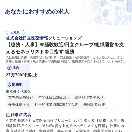
あなたにおすすめの求人
正社員
株式会社日立医薬情報ソリューションズ
【総務・人事】未経験歓迎/日立グループ/組織運営を支
えるゼネラリストを目指す 総務
入社直後は労務（労務管理・給与計算・安全衛生・福利厚生等）からお任せいたします。
将来は総務・採用・教育業務へ守備範囲を広げ、組織運営を支えるゼネラリストをめざせ
ます。
月給
27万7000円以上
勤務地
東京都千代田区
業界未経験歓迎
年間休日120日以上
資格取得支援あり
介護休暇あり
月平均残業時間20時間以内
未経験者歓迎
住宅手当あり
時短勤務あり
退職金あり
在宅OK
賞与あり
仕事の内容
育休あり
完全週休2日制
交通費支給
土日祝休み
寮・社宅あり
企業名 株式会社日立医薬情報ソリューションズ 求人名 【総務・人事】未
経験歓迎/日立グループ/組織運営を支えるゼネラリストを目指す 仕事の内
容 入社直後は労務（労務管理・給与計算・安全衛生・福利厚生等）からお