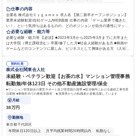
住宅手当あり
経験者歓迎
完全週休2日制
インセンティブあり
仕事の内容
交通費支給
土日祝休み
服装自由
昼食補助あり
第二新卒歓迎
企業名 株式会社Ｃｙｇａｍｅｓ 求人名 【第二新卒オープンポジション】
業界未経験歓迎/自社ゲーム/WEB面接 仕事の内容 「ゲーム業界で働きた
食事補助あり
い！」という気持ちはあるものの、どのポジションが自分の適性にマッチ
しているか悩んでいる方が対象となります！ 総合職（プランナー/データ
必要な経験・能力等
アナリストなど）、技術職（開発エンジニ ア/インフラエンジニアな
必要な経験・能力等 【必須】■2023年3月から2025年3月までに大学また
ど）、デザイン職（デザイナー/イラストレ ーターなど）等から、面接で
は大学院（博士課程含む）卒業/修了した方■社会人経験がある方 ■映画や
ご希望と適正にマッチしたポジションをご案内いたします。ゲームやエン
ゲームなどのコンテンツに親しみ、ビジネスとして興味がある方 《入社実
タメコンテンツが大好きで、「ゲーム業界の未来を自らの手で作りたい」
績 例》 ・メーカー → プロジェクトマネージャー ・ソーシャルゲーム →
「最高のコンテンツを作るためには、何でもやる」という情熱に溢れた方
ゲームプランナー ・通信 → ゲームエンジニア ・独立行政法人 → データ
のご応募をお待ちしております。 募集職種 【第二新卒オープンポジショ
契約社員
サイエンティスト 学歴・資格 学歴：大学院 大学 語学力： 資格：
株式会社関東合人社
ン】業界未経験歓迎/自社ゲーム/WEB面接
未経験・ベテラン歓迎【お茶の水】マンション管理事務
転勤無/年休123日 その他不動産施設管理/保全
■マンション管理組合の運営サポート及び管理員の指導 ■担当物件における修繕工事等受
注業務 ■事務所内での事務業務等 ★異業界からの転職者が多数活躍しています
月給
38万円
勤務地
東京都千代田区
年間休日120日以上
月平均残業時間20時間以内
転勤なし