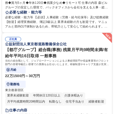
務◆賞与5ヶ月◆年休120日◆残業少なめ◆リモート可 仕事の内容 森ビル
グループの安定した環境で、バックオフィスから会社を支える人事・総務
をお任せします。 労務と総務の業務をバランスよく担当し、ゆくゆくは制
必要な経験・能力等
度改定などのコア業務にも挑戦できる、やりがいある環境です。 ■勤怠管
必要な経験・能力等 【必須】人事経験（労務・給与社保等）及び総務経験
理、給与計算、社会保険手続き、年末調整等の労務管理全般 ■入退社手続
【歓迎】経理実務経験、簿記3級以上 業界未経験の方も歓迎です。マニュ
き、社内規定の改定や人事制度改定などのコア業務 ■社内イベントの企画
アルと部内OJT体制があるため、即戦力として安心して始められます。
運営やその他総務業務全般 ※労務と総務を1：1の割合でお任せ。 入社後
【魅力・やりがい】森ビルGの安定基盤で労務から総務まで幅広く携われ
は部内のOJTを中心に、あなたの経験に合わせて不足している部分はいつ
ます。定型業務に留まらず、社内規定や人事制度の改定など会社のコア業
でも質問・相談できる環境が整っているため、安心して成長できます。 募
正社員
務に挑戦できるため、自身の成長と組織への貢献度をダイレクトに実感で
公益財団法人東京都道路整備保全公社
集職種 【森ビルG】人事・総務◆賞与5ヶ月◆年休120日◆残業少なめ◆
きます。 残業少なめ、週1日リモート可など、ワークライフバランスを保
リモート可
ち長期活躍できる環境です。 「これまでの幅広い経験を活かし、長期的な
【都庁グループ】総合職(事務) 残業月平均9時間未満/有
キャリアを築きたい」という前向きな意欲と挑戦を全力で応援します。 学
給年平均16日取得 一般事務
歴・資格 学歴：大学院 大学 高専 短大 専修学校 高校 語学力： 資格：日商
当社の総合職として、ジョブローテーションによる人事経理部門や収益事業等のフロント
簿記検定1級 日商簿記検定2級 日商簿記検定3級
部門の部署等幅広い部署での業務をお任せいたします。研修制度やキャリア支援が充実し
ております！ ※下記業務詳細
月給
22万1500円～30万円
勤務地
東京都新宿区
業界未経験歓迎
年間休日120日以上
介護休暇あり
月平均残業時間20時間以内
転勤なし
住宅手当あり
経験者歓迎
研修あり
退職金あり
賞与あり
完全週休2日制
交通費支給
仕事の内容
駅近5分以内
資格取得手当あり
食事補助あり