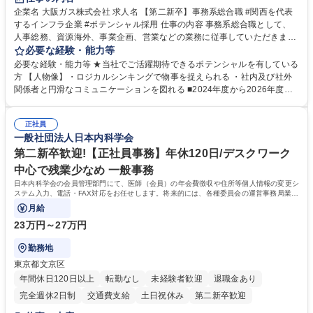
企業名 大阪ガス株式会社 求人名 【第二新卒】事務系総合職 #関西を代表
するインフラ企業 #ポテンシャル採用 仕事の内容 事務系総合職として、
人事総務、資源海外、事業企画、営業などの業務に従事していただきま
す。 【業務内容の一例】■所属事業部の勤労業務 ■海外に関係する各種業
必要な経験・能力等
務 ■営業部門の企画スタッフ、ルート営業 【キャリアパス】入社後の配属
必要な経験・能力等 ★当社でご活躍期待できるポテンシャルを有している
ポジションで一定期間ご活躍頂いた後、本人の適性及び将来のキャリアを
方 【人物像】・ロジカルシンキングで物事を捉えられる ・社内及び社外
鑑みてジョブローテーションを行います。 【育成】OJTでの現場育成や研
関係者と円滑なコミュニケーションを図れる ■2024年度から2026年度ま
修カリキュラムを通じて、Daigasグループの業務で必要となる知識につい
での3ヵ年を対象とする「Daigasグループ中期経営計画2026」を策定しま
て学んでいただきます。 募集職種 【第二新卒】事務系総合職 #関西を代
した。https://www.osakagas.co.jp/company/press/pr2024/1777576_564
表するインフラ企業 #ポテンシャル採用
正社員
72.html ■エネルギーセキュリティの不安定化や気候変動による自然災害の
一般社団法人日本内科学会
甚大化など、これまで以上に社会課題解決の重要性が高まっています。
「未来の日常」の創造に向けて持続可能な社会の実現に貢献してまいりま
第二新卒歓迎!【正社員事務】年休120日/デスクワーク
す。 学歴・資格 学歴：大学院 大学 語学力： 資格：
中心で残業少なめ 一般事務
日本内科学会の会員管理部門にて、医師（会員）の年会費徴収や住所等個人情報の変更シ
ステム入力、電話・FAX対応をお任せします。将来的には、各種委員会の運営事務局業務
などにも幅広く携わっていただきます。
月給
23万円～27万円
勤務地
東京都文京区
年間休日120日以上
転勤なし
未経験者歓迎
退職金あり
完全週休2日制
交通費支給
土日祝休み
第二新卒歓迎