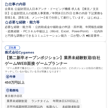
賞与あり
育休あり
完全週休2日制
交通費支給
土日祝休み
仕事の内容
食事補助あり
企業名 公益財団法人日本アンチ・ドーピング機構 求人名 【東京／文京
区】公益財団法人の総務人事業務／年間休日125日 仕事の内容 下記業務を
部長1名、課長1名、メンバー2名で分担して遂行しています。 はじめは担
当者として業務を覚えていただき、ゆくゆくはリーダーやマネージャーポ
必要な経験・能力等
ジションとして活躍いただくことを期待しています。 【総務・人事グルー
必要な経験・能力等 ・公的助成金や補助金の申請・四半期、年間報告経験
プの業務内容】 ・人事制度関連 ・採用活動 ・教育研修の企画、実行 ・勤
・総務経験 ・PCスキル中級以上（Word、Excel、PowerPoint） ・社内外
怠管理 ・官公庁への各種提出 ・法定の会議運営（評議員会、理事会） ・
と円滑な調整ができるコミュニケーション能力 ・口が堅い方 ■歓迎要件
コンプライアンス ・内部規程やルールの管理、整備、文書管理 ・契約関
・採用業務経験 ・英語に抵抗がない方 ・営業経験 学歴・資格 学歴：大学
連 ・衛生管理 ・防災関連・公的助成金の管理・オフィス、ファシリティ
院 大学 高専 短大 専修学校 高校 語学力： 資格：
管理 ・福利厚生関連 ・職員からの問合せ、相談対応 ・その他日常の総務
正社員
株式会社Cygames
業務全般 募集職種 【東京／文京区】公益財団法人の総務人事業務／年間
休日125日
【第二新卒オープンポジション】業界未経験歓迎/自社
ゲーム/WEB面接 ゲームプランナー
「ゲーム業界で働きたい！」という気持ちはあるものの、どのポジションが自分の適性に
マッチしているか悩んでいる方が対象となります！
年俸
450万円以上
勤務地
東京都渋谷区
業界未経験歓迎
ランチタイム
年間休日120日以上
月平均残業時間20時間以内
転勤なし
未経験者歓迎