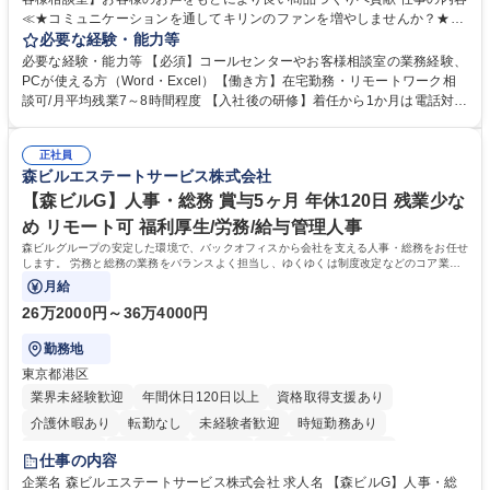
≪★コミュニケーションを通してキリンのファンを増やしませんか？★≫
お客様のお声をより良い商品づくりに活かしていく上で、窓口となるお客
必要な経験・能力等
様相談室でのお仕事です。 日々お客様からいただくキリングループへのご
必要な経験・能力等 【必須】コールセンターやお客様相談室の業務経験、
意見を、企業活動に活かしています。お客様からの声に迅速かつ誠意をも
PCが使える方（Word・Excel）【働き方】在宅勤務・リモートワーク相
って対応、情報提供するとともにグループ内活動に反映しています。 【具
談可/月平均残業7～8時間程度 【入社後の研修】着任から1か月は電話対応
体的には】電話応対、メール、お手紙対応、ご指摘品調査報告書作成、有
のOJTを中心に実施し、電話対応に慣れた段階でメール・手紙のOJTを実
人チャットボット対応など。 【1日の対応件数】■電話：月間一人当たり
施する予定です。独り立ち以降もしっかりフォローする体制を整えていま
平均100件前後■メール・手紙：同上40件前後 募集職種 中野本社【お客様
正社員
すのでご安心ください。 【当社について】キリングループの広報機能を担
森ビルエステートサービス株式会社
相談室】お客様のお声をもとにより良い商品づくりへ貢献
う会社として、お客様との出会いを大切にし、磨き上げたホスピタリティ
を込めてコミュニケーションをとりながら広報関連業務を行っておりま
【森ビルG】人事・総務 賞与5ヶ月 年休120日 残業少な
す。 学歴・資格 学歴：大学院 大学 高専 短大 専修学校 高校 語学力： 資
め リモート可 福利厚生/労務/給与管理人事
格：
森ビルグループの安定した環境で、バックオフィスから会社を支える人事・総務をお任せ
します。 労務と総務の業務をバランスよく担当し、ゆくゆくは制度改定などのコア業務
にも挑戦できる、やりがいある環境です。
月給
26万2000円～36万4000円
勤務地
東京都港区
業界未経験歓迎
年間休日120日以上
資格取得支援あり
介護休暇あり
転勤なし
未経験者歓迎
時短勤務あり
経験者歓迎
退職金あり
在宅OK
賞与あり
育休あり
仕事の内容
完全週休2日制
交通費支給
長期歓迎
駅近5分以内
土日祝休み
企業名 森ビルエステートサービス株式会社 求人名 【森ビルG】人事・総