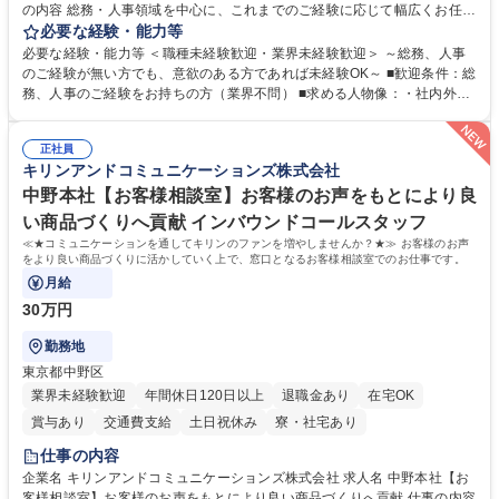
の内容 総務・人事領域を中心に、これまでのご経験に応じて幅広くお任せ
します。 ＜具体的には＞ ・総務/人事労務（給与・社保・勤怠管理など）
必要な経験・能力等
・採用・教育研修 ・福利厚生運用 など ※基本的には事務所勤務ですが、
必要な経験・能力等 ＜職種未経験歓迎・業界未経験歓迎＞ ～総務、人事
採用や教育等の業務内容により、関西圏以外への日帰り・宿泊を伴う国内
のご経験が無い方でも、意欲のある方であれば未経験OK～ ■歓迎条件：総
出張もございます。 ※担当業務を持ちつつ、お互いに助け合いながら、総
務、人事のご経験をお持ちの方（業界不問） ■求める人物像：・社内外の
務部という組織として協力しながら進める体制です。 募集職種 【大阪】
関係各部門との調整を率先して行い、業務を円滑に遂行できる協調性やコ
総務人事＜未経験歓迎＞◇三菱電機G・社会インフラを支える/年休127日
ミュニケーション能力を持っている方 ・人事総務領域に興味がありゼネラ
正社員
リスト志向をお持ちの方 学歴・資格 学歴：大学院 大学 語学力： 資格：
キリンアンドコミュニケーションズ株式会社
中野本社【お客様相談室】お客様のお声をもとにより良
い商品づくりへ貢献 インバウンドコールスタッフ
≪★コミュニケーションを通してキリンのファンを増やしませんか？★≫ お客様のお声
をより良い商品づくりに活かしていく上で、窓口となるお客様相談室でのお仕事です。
月給
30万円
勤務地
東京都中野区
業界未経験歓迎
年間休日120日以上
退職金あり
在宅OK
賞与あり
交通費支給
土日祝休み
寮・社宅あり
仕事の内容
企業名 キリンアンドコミュニケーションズ株式会社 求人名 中野本社【お
客様相談室】お客様のお声をもとにより良い商品づくりへ貢献 仕事の内容