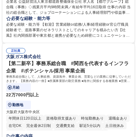
企業名 公益財団法人東京都道路整備保全公社 求人名 【都庁グループ】総
合職（事務）◇残業月平均9時間未満／有給年平均16日取得 仕事の内容 当
社の総合職として、ジョブローテーションによる人事経理部門や収益事業
等のフロント部門の部署等幅広い部署での業務をお任せいたします。研修
必要な経験・能力等
制度やキャリア支援が充実しております！ ※下記業務詳細 【業務詳細】■
必要な経験・能力等 【歓迎】営業経験or総務/人事/経理経験or官公庁職員
管理部門：広報、人事、経理など当公社の運営に係る管理業務 ■収益部
経験者で、道路事業のゼネラリストとしてのキャリアを積みたい方【社
門：駐車場の新規開拓、管理運営、新宿駅西口広場の「イベントコーナ
風】社内関係部署や東京都と連携が必要なため綿密にコミュニケーション
ー」などの管理運営 ■道路部門：整備の急がれる骨格幹線道路や木造住宅
を図っています。 【業務の魅力】■幅広く携われる：総合職（事務）で
密集地域の特定整備路線の用地取得、道路に関する普及啓発事業、都内の
は、駐車場の管理運営や道路用地の取得、公益財団法人の中枢を担う管理
道路施設や道路工事現場の見学ツアー事業 ※入社後は上記いずれかの部門
正社員
部門など多岐に渡る業務を経験できます。 ■様々なプロジェクト：駐車場
大阪ガス株式会社
へ配属。※業務内容変更の範囲：会社の定める業務 募集職種 【都庁グル
事業の他、新宿駅西口広場内に設置された照明を兼ねた広告「ブライトサ
ープ】総合職（事務）◇残業月平均9時間未満／有給年平均16日取得
イン」の管理運営を行うなど、事業収益を生み出す活動を積極的に行って
【第二新卒】事務系総合職 #関西を代表するインフラ
います。 学歴・資格 学歴：大学院 大学 高専 短大 専修学校 高校 語学力：
企業 #ポテンシャル採用 事業企画
資格：
事務系総合職として、人事総務、資源海外、事業企画、営業などの業務に従事していただ
きます。 【業務内容の一例】■所属事業部の勤労業務 ■海外に関係する各種業務 ■営業部
門の企画スタッフ、ルート営業
月給
22万7000円以上
勤務地
大阪府大阪市中央区
年間休日120日以上
資格取得支援あり
時短勤務あり
退職金あり
在宅OK
完全週休2日制
交通費支給
駅近5分以内
土日祝休み
服装自由
第二新卒歓迎
寮・社宅あり
食事補助あり
仕事の内容