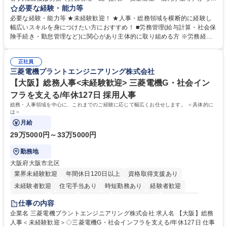
任せいたします。将来は総務・採用・教育業務へ守備範囲を広げ、組織運
必要な経験・能力等
営を支えるゼネラリストをめざせます。 ・初期業務：労働時間管理、給与
必要な経験・能力等 ★未経験歓迎！ ★人事・総務領域を横断的に経験し
計算、社会保険対応、福利厚生管理、安全衛生、健康経営推進等をお任せ
幅広いスキルを身につけたい方におすすめ！ ■労務管理(給与計算・社会保
します。ご経験に応じて、休職者管理など、幅広く経験を積んでいただき
険手続き・勤怠管理など)に関心があり主体的に取り組める方 ※労務経験
ます。 ・将来的な広がり：総務・採用・教育・税務対応・経営企画等。
者は早期にご活躍いただけます。 ■チームで仕事を推進できる方■将来は
★メンバーがマンツーマンで丁寧に教えるため、ご経験が浅くても安心！
マネジメント職として活躍したい 【尚可】■人事、労務、採用、教育業務
幅広く経験を積みたい意欲がある方に最適な環境です。 募集職種 【総
正社員
のご経験 ■労務管理（給与計算・社会保険手続き・勤怠管理など）の経験
三菱電機プラントエンジニアリング株式会社
務・人事】未経験歓迎/日立グループ/組織運営を支えるゼネラリストを目
■衛生管理者の資格をお持ちの方 学歴・資格 学歴：大学院 大学 高専 短大
指す
専修学校 高校 語学力： 資格：
【大阪】総務人事<未経験歓迎> 三菱電機G・社会イン
フラを支える/年休127日 採用人事
総務・人事領域を中心に、これまでのご経験に応じて幅広くお任せします。 ＜具体的に
は＞
月給
29万5000円～33万5000円
勤務地
大阪府大阪市北区
業界未経験歓迎
年間休日120日以上
資格取得支援あり
未経験者歓迎
住宅手当あり
時短勤務あり
経験者歓迎
退職金あり
在宅OK
賞与あり
完全週休2日制
交通費支給
仕事の内容
駅近5分以内
土日祝休み
服装自由
寮・社宅あり
食事補助あり
企業名 三菱電機プラントエンジニアリング株式会社 求人名 【大阪】総務
人事＜未経験歓迎＞◇三菱電機G・社会インフラを支える/年休127日 仕事