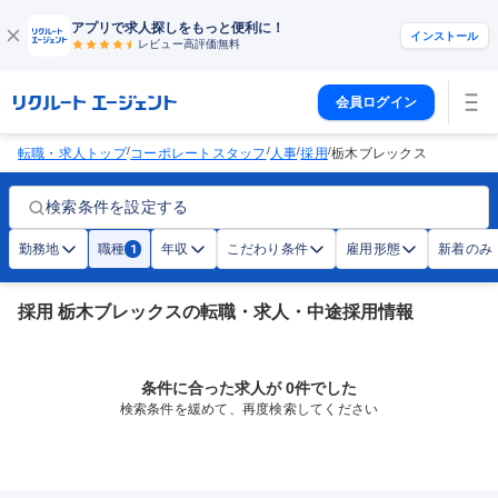
アプリで求人探しをもっと便利に！
インストール
レビュー高評価
無料
会員ログイン
/
/
/
/
転職・求人トップ
コーポレートスタッフ
人事
採用
栃木ブレックス
検索条件を設定する
勤務地
職種
年収
こだわり条件
雇用形態
新着のみ
1
採用 栃木ブレックスの転職・求人・中途採用情報
条件に合った求人が 0件でした
検索条件を緩めて、再度検索してください