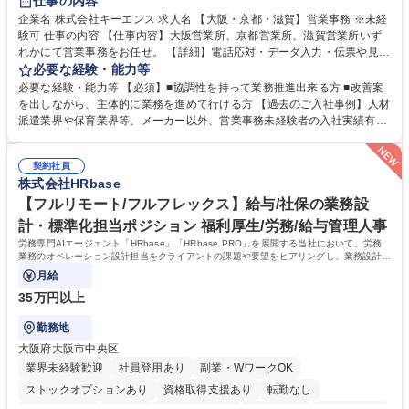
仕事の内容
企業名 株式会社キーエンス 求人名 【大阪・京都・滋賀】営業事務 ※未経
験可 仕事の内容 【仕事内容】大阪営業所、京都営業所、滋賀営業所いず
れかにて営業事務をお任せ。 【詳細】電話応対・データ入力・伝票や見積
の作成・カタログ送付・来客対応・営業所内で発生する事務業務や業務改
必要な経験・能力等
善をお任せ。 【教育制度】ご入社後、育成担当とペアになりながらOJTに
必要な経験・能力等 【必須】■協調性を持って業務推進出来る方 ■改善案
て業務を覚えていただくことが可能です。業務システムがきちんと構築さ
を出しながら、主体的に業務を進めて行ける方 【過去のご入社事例】人材
れているため、スムーズに仕事に慣れることができる環境です。また、
派遣業界や保育業界等、メーカー以外、営業事務未経験者の入社実績有
「チームで成果を出す文化」があり、良いやり方を積極的に共有しながら
【当社の事務職について】単なる事務ではなく主体性を発揮したサポート
常に改善を目指す風土のため、安心して業務に取り組んでいただけます。
により、キーエンスの付加価値向上に貢献します。ベースの定型業務に加
募集職種 【大阪・京都・滋賀】営業事務 ※未経験可
契約社員
えて、お客様や社員の状況に合わせ、能動的なサポート、改善の動きも期
株式会社HRbase
待され。組織を支えるスペシャリストとして、チームに貢献し、結果的に
社員から頼られる存在になることができます。平均19:30の退勤以降の業
【フルリモート/フルフレックス】給与/社保の業務設
務の持ち帰りも禁止されており、メリハリのある働き方となります。 学
計・標準化担当ポジション 福利厚生/労務/給与管理人事
歴・資格 学歴：大学院 大学 高専 短大 語学力： 資格：
労務専門AIエージェント「HRbase」「HRbase PRO」を展開する当社において、労務
業務のオペレーション設計担当をクライアントの課題や要望をヒアリングし、業務設計や
システム設定へと落とし込むポジションです。
月給
35万円以上
勤務地
大阪府大阪市中央区
業界未経験歓迎
社員登用あり
副業・WワークOK
ストックオプションあり
資格取得支援あり
転勤なし