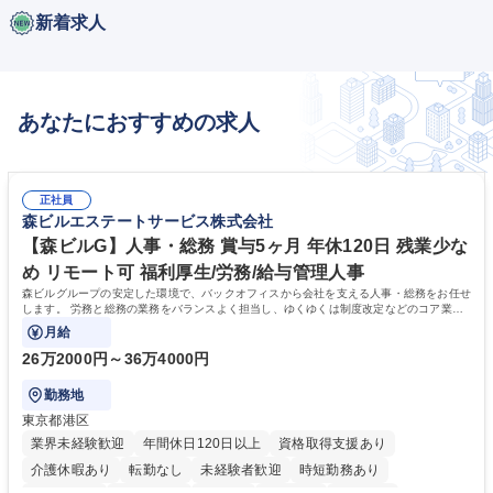
新着求人
あなたにおすすめの求人
正社員
森ビルエステートサービス株式会社
【森ビルG】人事・総務 賞与5ヶ月 年休120日 残業少な
め リモート可 福利厚生/労務/給与管理人事
森ビルグループの安定した環境で、バックオフィスから会社を支える人事・総務をお任せ
します。 労務と総務の業務をバランスよく担当し、ゆくゆくは制度改定などのコア業務
にも挑戦できる、やりがいある環境です。
月給
26万2000円～36万4000円
勤務地
東京都港区
業界未経験歓迎
年間休日120日以上
資格取得支援あり
介護休暇あり
転勤なし
未経験者歓迎
時短勤務あり