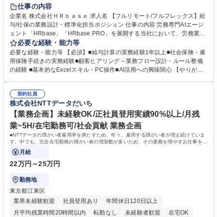
時短勤務あり
在宅OK
完全週休2日制
交通費支給
駅近5分以内
仕事の内容
服装自由
企業名 株式会社ＨＲｂａｓｅ 求人名 【フルリモート/フルフレックス】給
与/社保の業務設計・標準化担当ポジション 仕事の内容 労務専門AIエージ
ェント「HRbase」「HRbase PRO」を展開する当社において、労務業務
のオペレーション設計担当をクライアントの課題や要望をヒアリングし、
必要な経験・能力等
業務設計やシステム設定へと落とし込むポジションです。 【具体的に
必要な経験・能力等 【必須】■給与計算の実務経験1年以上■社会保険・雇
は】・業務オペレーション設計（要件定義/顧客ヒアリング/業務オペレー
用保険手続きの実務経験■顧客ヒアリング～業務フロー設計・ルール整備
ションの洗い出し、ルール整備、システム設定) ・業務マニュアル作成、
の経験 ■基本的なExcelスキル・PC操作■AI活用への興味関心 【やりが
改善 ・給与、賞与計算、及び明細発行 ・社会保険手続（入退社時、年間
い】必要に応じてコンサルティングも行いながら、給与計算や社会保険手
業務など） ・顧客企業のメイン担当者としての窓口対応業務 ・その他
続に関わるフローの設計、マニュアルの作成まで幅広く担当します。単な
（年調等の年次業務など） 募集職種 【フルリモート/フルフレックス】給
契約社員
る設計にとどまらず、ご自身が現場のエキスパートとしてオペレーション
株式会社NTTデータだいち
与/社保の業務設計・標準化担当ポジション
を実行する機会もあり、実務と改善の両面でスキルを発揮できる環境で
す。 学歴・資格 学歴：大学院 大学 高専 短大 専修学校 高校 語学力： 資
【業務企画】未経験OK/正社員登用実績90%以上/月残
格：
業~5H/在宅勤務可/社会貢献 業務企画
■NTTデータの障がい者雇用率を満たすため、年々、雇用する障がい者が増え続けていま
す。中でも、完全在宅勤務の障がい者の増加数が多いため、その業務を増やすお仕事を担
っていただきます。
月給
22万円～25万円
勤務地
東京都江東区
業界未経験歓迎
社員登用あり
年間休日120日以上
月平均残業時間20時間以内
転勤なし
未経験者歓迎
在宅OK