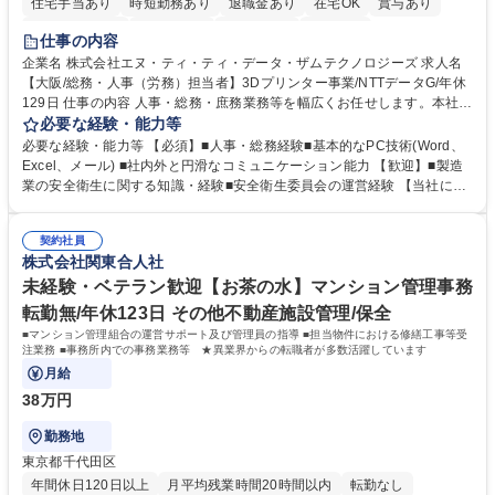
住宅手当あり
時短勤務あり
退職金あり
在宅OK
賞与あり
完全週休2日制
交通費支給
土日祝休み
服装自由
仕事の内容
企業名 株式会社エヌ・ティ・ティ・データ・ザムテクノロジーズ 求人名
【大阪/総務・人事（労務）担当者】3Dプリンター事業/NTTデータG/年休
129日 仕事の内容 人事・総務・庶務業務等を幅広くお任せします。本社コ
ーポレート部門と連携しながら、決められた業務だけではなく、社員や現
必要な経験・能力等
場を支えるバックオフィス担当として状況に応じて柔軟に対応いただくこ
必要な経験・能力等 【必須】■人事・総務経験■基本的なPC技術(Word、
とを期待します。 【詳細】■入退社手続き、社員情報管理■入社時オリエ
Excel、メール) ■社内外と円滑なコミュニケーション能力 【歓迎】■製造
ンテーションの実施■勤怠・各種申請内容の確認■採用業務のサポート■来
業の安全衛生に関する知識・経験■安全衛生委員会の運営経験 【当社につ
客・電話対応 ■郵便物の受領・発送・管理■オフィス設備・備品管理■建
いて】 ◎設立したばかりの会社であり、一緒に企業を立ち上げ・拡大しよ
物・設備修繕の手配及び業者対応■押印・契約書管理等の庶務業務■安全衛
うという意欲のある方を求めています。 ◎経営に近い立場で幅広くキャリ
生に関する業務等■健康診断、産業医面談、休職・復職手続き等の労務サ
契約社員
アが磨けます。 ◎NTTデータグループであり福利厚生は充実しているとと
株式会社関東合人社
ポート■社内ルールの運用・各種社内案内■その他、拠点運営に関わる管理
もに、働き方改革も推進しています。 学歴・資格 学歴：大学院 大学 高専
部門業務 募集職種 【大阪/総務・人事（労務）担当者】3Dプリンター事
短大 専修学校 語学力： 資格：
未経験・ベテラン歓迎【お茶の水】マンション管理事務
業/NTTデータG/年休129日
転勤無/年休123日 その他不動産施設管理/保全
■マンション管理組合の運営サポート及び管理員の指導 ■担当物件における修繕工事等受
注業務 ■事務所内での事務業務等 ★異業界からの転職者が多数活躍しています
月給
38万円
勤務地
東京都千代田区
年間休日120日以上
月平均残業時間20時間以内
転勤なし