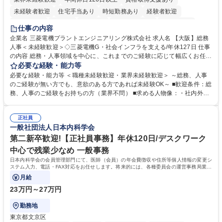
未経験者歓迎
住宅手当あり
時短勤務あり
経験者歓迎
退職金あり
在宅OK
賞与あり
完全週休2日制
交通費支給
仕事の内容
駅近5分以内
土日祝休み
服装自由
寮・社宅あり
食事補助あり
企業名 三菱電機プラントエンジニアリング株式会社 求人名 【大阪】総務
人事＜未経験歓迎＞◇三菱電機G・社会インフラを支える/年休127日 仕事
の内容 総務・人事領域を中心に、これまでのご経験に応じて幅広くお任せ
します。 ＜具体的には＞ ・総務/人事労務（給与・社保・勤怠管理など）
必要な経験・能力等
・採用・教育研修 ・福利厚生運用 など ※基本的には事務所勤務ですが、
必要な経験・能力等 ＜職種未経験歓迎・業界未経験歓迎＞ ～総務、人事
採用や教育等の業務内容により、関西圏以外への日帰り・宿泊を伴う国内
のご経験が無い方でも、意欲のある方であれば未経験OK～ ■歓迎条件：総
出張もございます。 ※担当業務を持ちつつ、お互いに助け合いながら、総
務、人事のご経験をお持ちの方（業界不問） ■求める人物像：・社内外の
務部という組織として協力しながら進める体制です。 募集職種 【大阪】
関係各部門との調整を率先して行い、業務を円滑に遂行できる協調性やコ
総務人事＜未経験歓迎＞◇三菱電機G・社会インフラを支える/年休127日
ミュニケーション能力を持っている方 ・人事総務領域に興味がありゼネラ
正社員
リスト志向をお持ちの方 学歴・資格 学歴：大学院 大学 語学力： 資格：
一般社団法人日本内科学会
第二新卒歓迎!【正社員事務】年休120日/デスクワーク
中心で残業少なめ 一般事務
日本内科学会の会員管理部門にて、医師（会員）の年会費徴収や住所等個人情報の変更シ
ステム入力、電話・FAX対応をお任せします。将来的には、各種委員会の運営事務局業務
などにも幅広く携わっていただきます。
月給
23万円～27万円
勤務地
東京都文京区