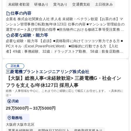
未経験者歓迎
研修あり
賞与あり
交通費支給
土日祝休み
仕事の内容
企業名 株式会社関東合人社 求人名 未経験・ベテラン歓迎【お茶の水】マ
ンション管理事務◎転勤無/年休123日 仕事の内容 ■マンション管理組合の
運営サポート及び管理員の指導 ■担当物件における修繕工事等受注業務 ■
事務所内での事務業務等 ★異業界からの転職者が多数活躍しています
必要な経験・能力等
【年収補足】532万円 ＋別途インセンティヴで平均約100万円/年（昨年度
必要な経験・能力等 【必須】■資格取得に向けてコツコツ努力できる方 ■
実績） ＋管理業務主任者資格手当50,000円/月 ★親会社である株式会社合
PCスキル（Excel,PowerPoint,Word） ■積極的に行動できる方 【入社
人社計画研究所社のグループ会社として、質の高いサービスと適性価格を
者】49歳：事務経験、32歳：ドラッグストア勤務、 58歳：飲食店勤務
武器に約20年受託戸数増加中です。https://www.gojin.co.jp/abt/abt_3.html
等：中途採用の9割が未経験者！ 【資格取得支援】■メンター制度■社内模
募集職種 未経験・ベテラン歓迎【お茶の水】マンション管理事務◎転勤
試や研修制度など充実！ ＊未資格者の8割以上が入社2年以内に資格を取
無/年休123日
正社員
得出来ております！ 【魅力】■フレックス制度、未経験からでも下限年収
三菱電機プラントエンジニアリング株式会社
を一律支給！ ■管理業務主任者資格取得後には50,000円/月の手当あり！
学歴・資格 学歴：大学院 大学 高専 短大 専修学校 高校 語学力： 資格：第
【大阪】総務人事<未経験歓迎> 三菱電機G・社会イン
一種運転免許普通自動車
フラを支える/年休127日 採用人事
総務・人事領域を中心に、これまでのご経験に応じて幅広くお任せします。 ＜具体的に
は＞
月給
29万5000円～33万5000円
勤務地
大阪府大阪市北区
業界未経験歓迎
年間休日120日以上
資格取得支援あり