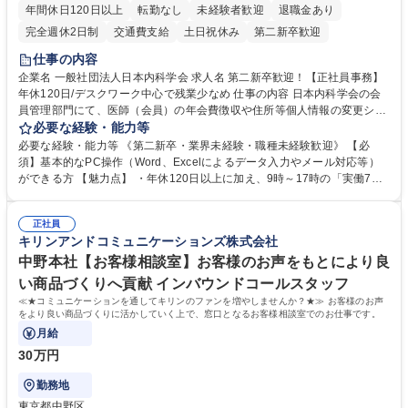
年間休日120日以上
転勤なし
未経験者歓迎
退職金あり
完全週休2日制
交通費支給
土日祝休み
第二新卒歓迎
仕事の内容
企業名 一般社団法人日本内科学会 求人名 第二新卒歓迎！【正社員事務】
年休120日/デスクワーク中心で残業少なめ 仕事の内容 日本内科学会の会
員管理部門にて、医師（会員）の年会費徴収や住所等個人情報の変更シス
テム入力、電話・FAX対応をお任せします。将来的には、各種委員会の運
必要な経験・能力等
営事務局業務などにも幅広く携わっていただきます。 【会員管理・データ
必要な経験・能力等 《第二新卒・業界未経験・職種未経験歓迎》 【必
入力業務】 ・医師（会員）の住所変更、個人情報のシステム登録・更新
須】基本的なPC操作（Word、Excelによるデータ入力やメール対応等）
・年会費の徴収管理や入金データの照合確認 【問い合わせ対応】 ・会員
ができる方 【魅力点】 ・年休120日以上に加え、9時～17時の「実働7時
（医師）からの電話、FAX、ネット申請に伴う相談受付 ・複雑な案件のへ
間勤務」で残業も少なくワークライフバランスは抜群です。 【将来的な業
のエスカレーション・連携対応 募集職種 第二新卒歓迎！【正社員事務】
務（各種委員会運営）】 ・学会内における各種委員会のスケジュール調
年休120日/デスクワーク中心で残業少なめ
正社員
整、資料作成、当日の運営サポート 学歴・資格 学歴：大学院 大学 語学
キリンアンドコミュニケーションズ株式会社
力： 資格：
中野本社【お客様相談室】お客様のお声をもとにより良
い商品づくりへ貢献 インバウンドコールスタッフ
≪★コミュニケーションを通してキリンのファンを増やしませんか？★≫ お客様のお声
をより良い商品づくりに活かしていく上で、窓口となるお客様相談室でのお仕事です。
月給
30万円
勤務地
東京都中野区