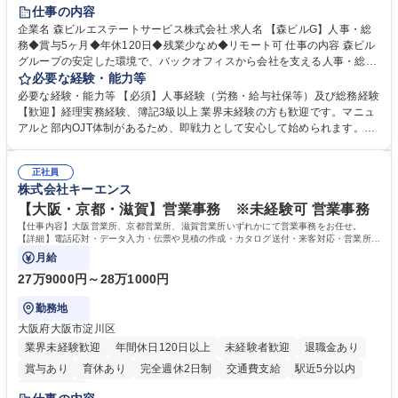
経験者歓迎
退職金あり
在宅OK
賞与あり
育休あり
仕事の内容
完全週休2日制
交通費支給
長期歓迎
駅近5分以内
土日祝休み
企業名 森ビルエステートサービス株式会社 求人名 【森ビルG】人事・総
務◆賞与5ヶ月◆年休120日◆残業少なめ◆リモート可 仕事の内容 森ビル
グループの安定した環境で、バックオフィスから会社を支える人事・総務
をお任せします。 労務と総務の業務をバランスよく担当し、ゆくゆくは制
必要な経験・能力等
度改定などのコア業務にも挑戦できる、やりがいある環境です。 ■勤怠管
必要な経験・能力等 【必須】人事経験（労務・給与社保等）及び総務経験
理、給与計算、社会保険手続き、年末調整等の労務管理全般 ■入退社手続
【歓迎】経理実務経験、簿記3級以上 業界未経験の方も歓迎です。マニュ
き、社内規定の改定や人事制度改定などのコア業務 ■社内イベントの企画
アルと部内OJT体制があるため、即戦力として安心して始められます。
運営やその他総務業務全般 ※労務と総務を1：1の割合でお任せ。 入社後
【魅力・やりがい】森ビルGの安定基盤で労務から総務まで幅広く携われ
は部内のOJTを中心に、あなたの経験に合わせて不足している部分はいつ
ます。定型業務に留まらず、社内規定や人事制度の改定など会社のコア業
でも質問・相談できる環境が整っているため、安心して成長できます。 募
正社員
務に挑戦できるため、自身の成長と組織への貢献度をダイレクトに実感で
株式会社キーエンス
集職種 【森ビルG】人事・総務◆賞与5ヶ月◆年休120日◆残業少なめ◆
きます。 残業少なめ、週1日リモート可など、ワークライフバランスを保
リモート可
ち長期活躍できる環境です。 「これまでの幅広い経験を活かし、長期的な
【大阪・京都・滋賀】営業事務 ※未経験可 営業事務
キャリアを築きたい」という前向きな意欲と挑戦を全力で応援します。 学
【仕事内容】大阪営業所、京都営業所、滋賀営業所いずれかにて営業事務をお任せ。
歴・資格 学歴：大学院 大学 高専 短大 専修学校 高校 語学力： 資格：日商
【詳細】電話応対・データ入力・伝票や見積の作成・カタログ送付・来客対応・営業所内
で発生する事務業務や業務改善をお任せ。
簿記検定1級 日商簿記検定2級 日商簿記検定3級
月給
27万9000円～28万1000円
勤務地
大阪府大阪市淀川区
業界未経験歓迎
年間休日120日以上
未経験者歓迎
退職金あり
賞与あり
育休あり
完全週休2日制
交通費支給
駅近5分以内
土日祝休み