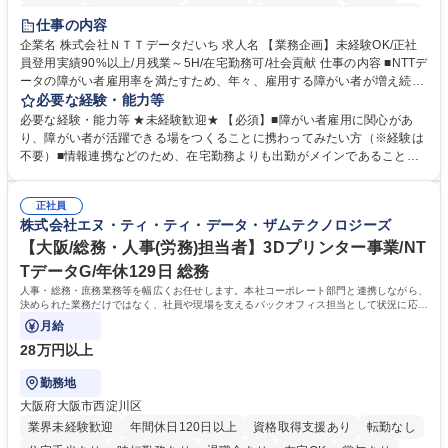
育休あり
完全週休2日制
交通費支給
駅近5分以内
土日祝休み
仕事の内容
企業名 株式会社ＮＴＴデータだいち 求人名 【業務企画】未経験OK/正社
員登用実績90%以上/月残業～5H/在宅勤務可/社会貢献 仕事の内容 ■NTTデ
ータの障がい者雇用率を満たすため、年々、雇用する障がい者が増え続け
ています。中でも、完全在宅勤務の障がい者の増加数が多いため、その業
必要な経験・能力等
務を増やすお仕事を担っていただきます。 【詳細】■既存業務の拡大およ
必要な経験・能力等 ★未経験歓迎★ 【必須】■障がい者雇用に関心があ
び運用のサポート(オペレーション業務:申請書の作成代行等) ■新規事業・
り、障がい者が活躍できる場をつくることに携わってみたい方（※経験は
サービスの企画立案および推進 障がい者の方にどんな仕事があると良いか
不要）■情報連携などのため、在宅勤務よりも出勤がメインであることに
考えてみてほしいと募集しているので、意見を吸い上げ実現に向けて企画
理解いただける方 【魅力・やりがい】自身の企画が障がい者の新たな雇用
します。 ■在宅勤務の障がい者社員とのコミュニケーションを通じた適性
や活躍の場を生む、唯一無二の社会貢献性を実感できます。 【正社員登
やスキルの把握 ■AI活用業務など、既存領域を超えた案件の開拓 ■NTTデ
正社員
用】正社員登用を前提としておりますので、最短で1.5年～2年で正社員へ
株式会社エヌ・ティ・ティ・データ・ザムテクノロジーズ
ータグループの会社へ提案活動 募集職種 【業務企画】未経験OK/正社員登
の雇用切り替えとなります。過去の正社員登用率は90％です。 将来的に
用実績90%以上/月残業～5H/在宅勤務可/社会貢献
は当社の中核となる管理職になって頂く事を期待しています。 正社員登用
【大阪/総務・人事(労務)担当者】3Dプリンター事業/NT
に向け全力でサポートを行いますのでご安心ください。 学歴・資格 学
TデータG/年休129日 総務
歴：大学院 大学 高専 短大 専修学校 高校 語学力： 資格：
人事・総務・庶務業務等を幅広くお任せします。本社コーポレート部門と連携しながら、
決められた業務だけではなく、社員や現場を支えるバックオフィス担当として状況に応じ
て柔軟に対応いただくことを期待します。
月給
28万円以上
勤務地
大阪府大阪市西淀川区
業界未経験歓迎
年間休日120日以上
資格取得支援あり
転勤なし