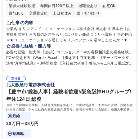
業界未経験歓迎
年間休日120日以上
退職金あり
在宅OK
賞与あり
交通費支給
土日祝休み
寮・社宅あり
仕事の内容
企業名 キリンアンドコミュニケーションズ株式会社 求人名 中野本社【お
客様相談室】お客様のお声をもとにより良い商品づくりへ貢献 仕事の内容
≪★コミュニケーションを通してキリンのファンを増やしませんか？★≫
お客様のお声をより良い商品づくりに活かしていく上で、窓口となるお客
必要な経験・能力等
様相談室でのお仕事です。 日々お客様からいただくキリングループへのご
必要な経験・能力等 【必須】コールセンターやお客様相談室の業務経験、
意見を、企業活動に活かしています。お客様からの声に迅速かつ誠意をも
PCが使える方（Word・Excel）【働き方】在宅勤務・リモートワーク相
って対応、情報提供するとともにグループ内活動に反映しています。 【具
談可/月平均残業7～8時間程度 【入社後の研修】着任から1か月は電話対応
体的には】電話応対、メール、お手紙対応、ご指摘品調査報告書作成、有
のOJTを中心に実施し、電話対応に慣れた段階でメール・手紙のOJTを実
人チャットボット対応など。 【1日の対応件数】■電話：月間一人当たり
施する予定です。独り立ち以降もしっかりフォローする体制を整えていま
平均100件前後■メール・手紙：同上40件前後 募集職種 中野本社【お客様
正社員
すのでご安心ください。 【当社について】キリングループの広報機能を担
北大阪急行電鉄株式会社
相談室】お客様のお声をもとにより良い商品づくりへ貢献
う会社として、お客様との出会いを大切にし、磨き上げたホスピタリティ
を込めてコミュニケーションをとりながら広報関連業務を行っておりま
【豊中市/総務人事】経験者歓迎!/阪急阪神HDグループ/
す。 学歴・資格 学歴：大学院 大学 高専 短大 専修学校 高校 語学力： 資
年休124日 総務
格：
当社にて採用関係業務、人材育成業務を中心に、中期経営計画・予算等の管理、設備投資
計画等の策定、さらに社内の重要会議の運営等、経営の根幹となる幅広い総務人事業務全
般を担当していただきます。
月給
30万円～38万円
勤務地