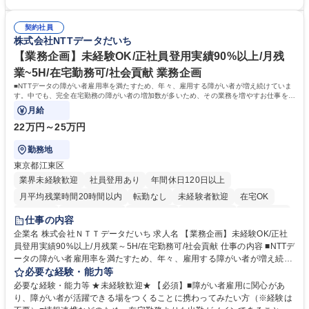
「チームで成果を出す文化」があり、良いやり方を積極的に共有しながら
【当社の事務職について】単なる事務ではなく主体性を発揮したサポート
常に改善を目指す風土のため、安心して業務に取り組んでいただけます。
により、キーエンスの付加価値向上に貢献します。ベースの定型業務に加
募集職種 【大阪・京都・滋賀】営業事務 ※未経験可
契約社員
えて、お客様や社員の状況に合わせ、能動的なサポート、改善の動きも期
株式会社NTTデータだいち
待され。組織を支えるスペシャリストとして、チームに貢献し、結果的に
社員から頼られる存在になることができます。平均19:30の退勤以降の業
【業務企画】未経験OK/正社員登用実績90%以上/月残
務の持ち帰りも禁止されており、メリハリのある働き方となります。 学
業~5H/在宅勤務可/社会貢献 業務企画
歴・資格 学歴：大学院 大学 高専 短大 語学力： 資格：
■NTTデータの障がい者雇用率を満たすため、年々、雇用する障がい者が増え続けていま
す。中でも、完全在宅勤務の障がい者の増加数が多いため、その業務を増やすお仕事を担
っていただきます。
月給
22万円～25万円
勤務地
東京都江東区
業界未経験歓迎
社員登用あり
年間休日120日以上
月平均残業時間20時間以内
転勤なし
未経験者歓迎
在宅OK
育休あり
完全週休2日制
交通費支給
駅近5分以内
土日祝休み
仕事の内容
企業名 株式会社ＮＴＴデータだいち 求人名 【業務企画】未経験OK/正社
員登用実績90%以上/月残業～5H/在宅勤務可/社会貢献 仕事の内容 ■NTTデ
ータの障がい者雇用率を満たすため、年々、雇用する障がい者が増え続け
ています。中でも、完全在宅勤務の障がい者の増加数が多いため、その業
必要な経験・能力等
務を増やすお仕事を担っていただきます。 【詳細】■既存業務の拡大およ
必要な経験・能力等 ★未経験歓迎★ 【必須】■障がい者雇用に関心があ
び運用のサポート(オペレーション業務:申請書の作成代行等) ■新規事業・
り、障がい者が活躍できる場をつくることに携わってみたい方（※経験は
サービスの企画立案および推進 障がい者の方にどんな仕事があると良いか