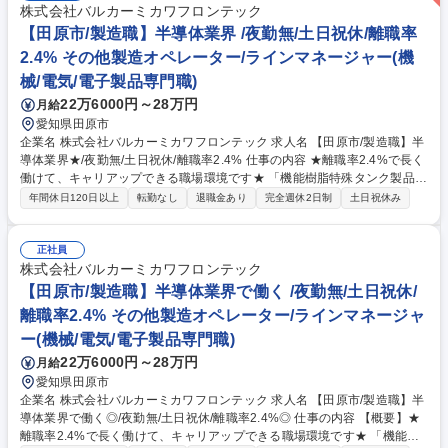
株式会社バルカーミカワフロンテック
【田原市/製造職】半導体業界 /夜勤無/土日祝休/離職率
2.4% その他製造オペレーター/ラインマネージャー(機
械/電気/電子製品専門職)
22万6000円～28万円
月給
愛知県田原市
企業名 株式会社バルカーミカワフロンテック 求人名 【田原市/製造職】半
導体業界★/夜勤無/土日祝休/離職率2.4% 仕事の内容 ★離職率2.4%で長く
働けて、キャリアップできる職場環境です★ 「機能樹脂特殊タンク製品
(ライニングタンク)」という半導体業界向け商材の製造に関わる業務を担
年間休日120日以上
転勤なし
退職金あり
完全週休2日制
土日祝休み
当していただきます。 ～プライベートも仕事も充実させたい方におススメ
の職場です～ 【具体的な業務内容】■ふっ素樹脂の成形・プレス、ふっ素
樹脂の加工、溶接、仕上げ、洗浄、工程内検査（ライン作業では無いた
正社員
め、適宜作業を行います）■作業に伴うデータ入力、資料作成等 ※10～20
株式会社バルカーミカワフロンテック
kgの重量物を取り扱うことがございます。 入社後はOJTがありますので、
【田原市/製造職】半導体業界で働く /夜勤無/土日祝休/
安心してご応募ください★ 募集職種 【田原市/製造職】半導体業界★/夜勤
離職率2.4% その他製造オペレーター/ラインマネージャ
無/土日祝休/離職率2.4%
ー(機械/電気/電子製品専門職)
22万6000円～28万円
月給
愛知県田原市
企業名 株式会社バルカーミカワフロンテック 求人名 【田原市/製造職】半
導体業界で働く◎/夜勤無/土日祝休/離職率2.4%◎ 仕事の内容 【概要】★
離職率2.4%で長く働けて、キャリアップできる職場環境です★ 「機能樹