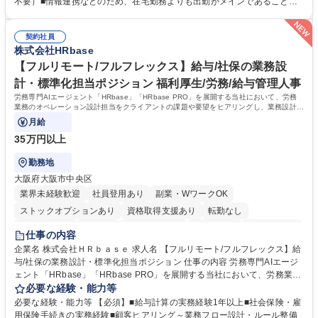
不要）■情報連携などのため、在宅勤務よりも出勤がメインであることに
考えてみてほしいと募集しているので、意見を吸い上げ実現に向けて企画
理解いただける方 【魅力・やりがい】自身の企画が障がい者の新たな雇用
します。 ■在宅勤務の障がい者社員とのコミュニケーションを通じた適性
や活躍の場を生む、唯一無二の社会貢献性を実感できます。 【正社員登
やスキルの把握 ■AI活用業務など、既存領域を超えた案件の開拓 ■NTTデ
契約社員
用】正社員登用を前提としておりますので、最短で1.5年～2年で正社員へ
株式会社HRbase
ータグループの会社へ提案活動 募集職種 【業務企画】未経験OK/正社員登
の雇用切り替えとなります。過去の正社員登用率は90％です。 将来的に
用実績90%以上/月残業～5H/在宅勤務可/社会貢献
は当社の中核となる管理職になって頂く事を期待しています。 正社員登用
【フルリモート/フルフレックス】給与/社保の業務設
に向け全力でサポートを行いますのでご安心ください。 学歴・資格 学
計・標準化担当ポジション 福利厚生/労務/給与管理人事
歴：大学院 大学 高専 短大 専修学校 高校 語学力： 資格：
労務専門AIエージェント「HRbase」「HRbase PRO」を展開する当社において、労務
業務のオペレーション設計担当をクライアントの課題や要望をヒアリングし、業務設計や
システム設定へと落とし込むポジションです。
月給
35万円以上
勤務地
大阪府大阪市中央区
業界未経験歓迎
社員登用あり
副業・WワークOK
ストックオプションあり
資格取得支援あり
転勤なし
時短勤務あり
在宅OK
完全週休2日制
交通費支給
駅近5分以内
仕事の内容
服装自由
企業名 株式会社ＨＲｂａｓｅ 求人名 【フルリモート/フルフレックス】給
与/社保の業務設計・標準化担当ポジション 仕事の内容 労務専門AIエージ
ェント「HRbase」「HRbase PRO」を展開する当社において、労務業務
のオペレーション設計担当をクライアントの課題や要望をヒアリングし、
必要な経験・能力等
業務設計やシステム設定へと落とし込むポジションです。 【具体的に
必要な経験・能力等 【必須】■給与計算の実務経験1年以上■社会保険・雇
は】・業務オペレーション設計（要件定義/顧客ヒアリング/業務オペレー
用保険手続きの実務経験■顧客ヒアリング～業務フロー設計・ルール整備