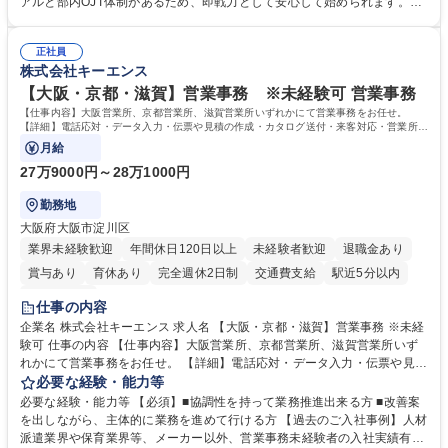
アルと部内OJT体制があるため、即戦力として安心して始められます。
運営やその他総務業務全般 ※労務と総務を1：1の割合でお任せ。 入社後
【魅力・やりがい】森ビルGの安定基盤で労務から総務まで幅広く携われ
は部内のOJTを中心に、あなたの経験に合わせて不足している部分はいつ
ます。定型業務に留まらず、社内規定や人事制度の改定など会社のコア業
でも質問・相談できる環境が整っているため、安心して成長できます。 募
正社員
務に挑戦できるため、自身の成長と組織への貢献度をダイレクトに実感で
株式会社キーエンス
集職種 【森ビルG】人事・総務◆賞与5ヶ月◆年休120日◆残業少なめ◆
きます。 残業少なめ、週1日リモート可など、ワークライフバランスを保
リモート可
ち長期活躍できる環境です。 「これまでの幅広い経験を活かし、長期的な
【大阪・京都・滋賀】営業事務 ※未経験可 営業事務
キャリアを築きたい」という前向きな意欲と挑戦を全力で応援します。 学
【仕事内容】大阪営業所、京都営業所、滋賀営業所いずれかにて営業事務をお任せ。
歴・資格 学歴：大学院 大学 高専 短大 専修学校 高校 語学力： 資格：日商
【詳細】電話応対・データ入力・伝票や見積の作成・カタログ送付・来客対応・営業所内
で発生する事務業務や業務改善をお任せ。
簿記検定1級 日商簿記検定2級 日商簿記検定3級
月給
27万9000円～28万1000円
勤務地
大阪府大阪市淀川区
業界未経験歓迎
年間休日120日以上
未経験者歓迎
退職金あり
賞与あり
育休あり
完全週休2日制
交通費支給
駅近5分以内
土日祝休み
仕事の内容
企業名 株式会社キーエンス 求人名 【大阪・京都・滋賀】営業事務 ※未経
験可 仕事の内容 【仕事内容】大阪営業所、京都営業所、滋賀営業所いず
れかにて営業事務をお任せ。 【詳細】電話応対・データ入力・伝票や見積
の作成・カタログ送付・来客対応・営業所内で発生する事務業務や業務改
必要な経験・能力等
善をお任せ。 【教育制度】ご入社後、育成担当とペアになりながらOJTに
必要な経験・能力等 【必須】■協調性を持って業務推進出来る方 ■改善案
て業務を覚えていただくことが可能です。業務システムがきちんと構築さ
を出しながら、主体的に業務を進めて行ける方 【過去のご入社事例】人材
れているため、スムーズに仕事に慣れることができる環境です。また、
派遣業界や保育業界等、メーカー以外、営業事務未経験者の入社実績有