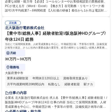
様相談室でのお仕事です。 日々お客様からいただくキリングループへのご
必要な経験・能力等 【必須】コールセンターやお客様相談室の業務経験、
意見を、企業活動に活かしています。お客様からの声に迅速かつ誠意をも
PCが使える方（Word・Excel）【働き方】在宅勤務・リモートワーク相
って対応、情報提供するとともにグループ内活動に反映しています。 【具
談可/月平均残業7～8時間程度 【入社後の研修】着任から1か月は電話対応
体的には】電話応対、メール、お手紙対応、ご指摘品調査報告書作成、有
のOJTを中心に実施し、電話対応に慣れた段階でメール・手紙のOJTを実
人チャットボット対応など。 【1日の対応件数】■電話：月間一人当たり
施する予定です。独り立ち以降もしっかりフォローする体制を整えていま
平均100件前後■メール・手紙：同上40件前後 募集職種 中野本社【お客様
正社員
すのでご安心ください。 【当社について】キリングループの広報機能を担
北大阪急行電鉄株式会社
相談室】お客様のお声をもとにより良い商品づくりへ貢献
う会社として、お客様との出会いを大切にし、磨き上げたホスピタリティ
を込めてコミュニケーションをとりながら広報関連業務を行っておりま
【豊中市/総務人事】経験者歓迎!/阪急阪神HDグループ/
す。 学歴・資格 学歴：大学院 大学 高専 短大 専修学校 高校 語学力： 資
年休124日 総務
格：
当社にて採用関係業務、人材育成業務を中心に、中期経営計画・予算等の管理、設備投資
計画等の策定、さらに社内の重要会議の運営等、経営の根幹となる幅広い総務人事業務全
般を担当していただきます。
月給
30万円～38万円
勤務地
大阪府豊中市
業界未経験歓迎
年間休日120日以上
資格取得支援あり
月平均残業時間20時間以内
転勤なし
経験者歓迎
駅ナカ
退職金あり
完全週休2日制
交通費支給
駅近5分以内
仕事の内容
土日祝休み
服装自由
昼食補助あり
食事補助あり
企業名 北大阪急行電鉄株式会社 求人名 【豊中市/総務人事】経験者歓迎！/
阪急阪神HDグループ/年休124日 仕事の内容 当社にて採用関係業務、人材
育成業務を中心に、中期経営計画・予算等の管理、設備投資計画等の策
定、さらに社内の重要会議の運営等、経営の根幹となる幅広い総務人事業
必要な経験・能力等