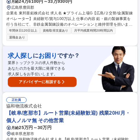
24万6100円～33万9300円
月給
広島県豊田郡
企業名 東邦亜鉛株式会社 求人名 ★プライム上場G【広島/２交替/金属製錬
オペレーター】未経験可/賞与100万以上 仕事の内容 鉛・銀の製錬事業を
行う当社にて、非鉄金属製錬設備のオペレーションと維持管理を担いま
す。 製錬設備の機械操作、現場巡回による点検やメンテナンスが主業務。
年間休日120日以上
資格取得支援あり
月平均残業時間20時間以内
日本の産業を支える基盤素材の安定生産に貢献。 ■製錬設備の中央操作室
退職金あり
での監視・運転操作 ■定期的な現場巡回による設備の異常チェック ■バル
ブ操作、部品交換、清掃などの軽微なメンテナンス ■原材料の投入、製品
の回収、資材の運搬作業 ■安全ルール遵守とリスク低減活動、作業環境の
求人探し
お困り
に
ですか？
整備 ※業務内容の変更の範囲：当社業務全般 募集職種 ★プライム上場G
業界トップクラスの求人件数から
【広島/２交替/金属製錬オペレーター】未経験可/賞与100万以上
あなたの力を最大限に発揮できる
求人探しをお手伝いします。
アドバイザーに相談する
正社員
協和物流株式会社
【岐阜/恵那市】ルート営業(未経験歓迎) 残業20H/月・
個人ノルマ無 その他営業
25万円～30万円
月給
岐阜県恵那市
企業名 協和物流株式会社 求人名 【岐阜/恵那市】ルート営業（未経験歓