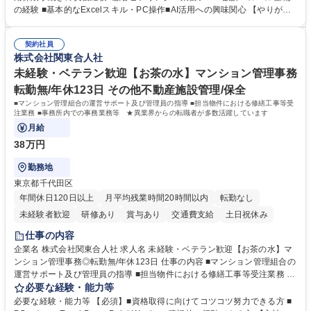
ションの洗い出し、ルール整備、システム設定) ・業務マニュアル作成、
の経験 ■基本的なExcelスキル・PC操作■AI活用への興味関心 【やりが
改善 ・給与、賞与計算、及び明細発行 ・社会保険手続（入退社時、年間
い】必要に応じてコンサルティングも行いながら、給与計算や社会保険手
業務など） ・顧客企業のメイン担当者としての窓口対応業務 ・その他
続に関わるフローの設計、マニュアルの作成まで幅広く担当します。単な
（年調等の年次業務など） 募集職種 【フルリモート/フルフレックス】給
契約社員
る設計にとどまらず、ご自身が現場のエキスパートとしてオペレーション
株式会社関東合人社
与/社保の業務設計・標準化担当ポジション
を実行する機会もあり、実務と改善の両面でスキルを発揮できる環境で
す。 学歴・資格 学歴：大学院 大学 高専 短大 専修学校 高校 語学力： 資
未経験・ベテラン歓迎【お茶の水】マンション管理事務
格：
転勤無/年休123日 その他不動産施設管理/保全
■マンション管理組合の運営サポート及び管理員の指導 ■担当物件における修繕工事等受
注業務 ■事務所内での事務業務等 ★異業界からの転職者が多数活躍しています
月給
38万円
勤務地
東京都千代田区
年間休日120日以上
月平均残業時間20時間以内
転勤なし
未経験者歓迎
研修あり
賞与あり
交通費支給
土日祝休み
仕事の内容
企業名 株式会社関東合人社 求人名 未経験・ベテラン歓迎【お茶の水】マ
ンション管理事務◎転勤無/年休123日 仕事の内容 ■マンション管理組合の
運営サポート及び管理員の指導 ■担当物件における修繕工事等受注業務 ■
事務所内での事務業務等 ★異業界からの転職者が多数活躍しています
必要な経験・能力等
【年収補足】532万円 ＋別途インセンティヴで平均約100万円/年（昨年度
必要な経験・能力等 【必須】■資格取得に向けてコツコツ努力できる方 ■