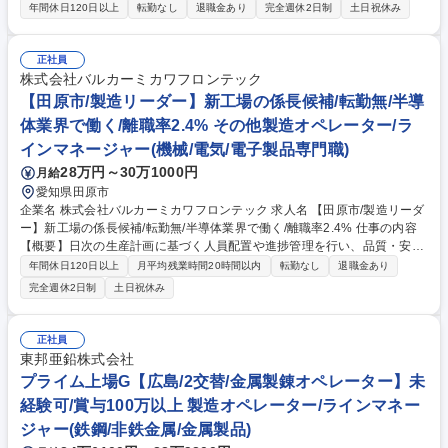
脂特殊タンク製品(ライニングタンク)」という半導体業界向け商材の製造
年間休日120日以上
転勤なし
退職金あり
完全週休2日制
土日祝休み
に関わる業務を担当していただきます。 ～プライベートも仕事も充実させ
たい方におススメの職場です～ 【具体的な業務内容】■ふっ素樹脂の成
形・プレス、ふっ素樹脂の加工、溶接、仕上げ、洗浄、工程内検査（ライ
正社員
ン作業では無いため、適宜作業を行います）■作業に伴うデータ入力、資
株式会社バルカーミカワフロンテック
料作成等 入社後はOJTがありますので、安心してご応募ください★ 募集
【田原市/製造リーダー】新工場の係長候補/転勤無/半導
職種 【田原市/製造職】半導体業界で働く◎/夜勤無/土日祝休/離職率2.4%
体業界で働く/離職率2.4% その他製造オペレーター/ラ
◎
インマネージャー(機械/電気/電子製品専門職)
28万円～30万1000円
月給
愛知県田原市
企業名 株式会社バルカーミカワフロンテック 求人名 【田原市/製造リーダ
ー】新工場の係長候補/転勤無/半導体業界で働く/離職率2.4% 仕事の内容
【概要】日次の生産計画に基づく人員配置や進捗管理を行い、品質・安全
管理、改善活動、標準化、オペレーター育成まで担う製造現場のリーダー
年間休日120日以上
月平均残業時間20時間以内
転勤なし
退職金あり
候補です。 【詳細】生産計画に沿って作業者を配置し、工程進捗や安全パ
完全週休2日制
土日祝休み
トロール、品質異常の未然防止・是正対応を行います。生産ラインの遅れ
や負荷の偏り、品質不具合などのボトルネックを分析し、他部門や本社機
能と連携しながら改善策を立案・実行。作業手順や標準書の整備、標準化
正社員
の推進、オペレーターへの教育計画策定・育成・フォローも担当します。
東邦亜鉛株式会社
募集職種 【田原市/製造リーダー】新工場の係長候補/転勤無/半導体業界で
プライム上場G【広島/2交替/金属製錬オペレーター】未
働く/離職率2.4%
経験可/賞与100万以上 製造オペレーター/ラインマネー
ジャー(鉄鋼/非鉄金属/金属製品)