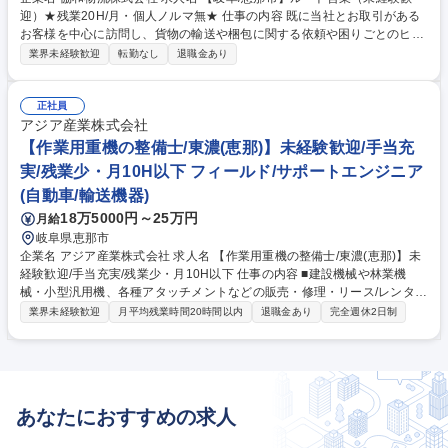
迎）★残業20H/月・個人ノルマ無★ 仕事の内容 既に当社とお取引がある
お客様を中心に訪問し、貨物の輸送や梱包に関する依頼や困りごとのヒア
リングを行い、当社が持つ物流ソリューションの提案を行います。（業務
業界未経験歓迎
転勤なし
退職金あり
内容の変更の範囲）当社業務全般 ◆案件の提案ならびに関連する部門・機
能との調整/顧客の物流プロセス診断・コスト等の診断を行い、提案しま
す。 【担当企業数】30社前後を予定しております 【1日の訪問数】5～6
正社員
件の企業を定期訪問しお客様のお困りごとを聞きます 【キャリアアップ】
アジア産業株式会社
入社5～6年以降は国家資格である運行管理者資格を取っていただき、運行
【作業用重機の整備士/東濃(恵那)】未経験歓迎/手当充
管理業務も担っていただきます。（営業6割/管理事務4割） 募集職種 【岐
実/残業少・月10H以下 フィールド/サポートエンジニア
阜/恵那市】ルート営業（未経験歓迎）★残業20H/月・個人ノルマ無★
(自動車/輸送機器)
18万5000円～25万円
月給
岐阜県恵那市
企業名 アジア産業株式会社 求人名 【作業用重機の整備士/東濃(恵那)】未
経験歓迎/手当充実/残業少・月10H以下 仕事の内容 ■建設機械や林業機
械・小型汎用機、各種アタッチメントなどの販売・修理・リース/レンタル
を行う当社にて、林業や建設業のお客様からのご依頼による整備・メンテ
業界未経験歓迎
月平均残業時間20時間以内
退職金あり
完全週休2日制
ナンスを行っていただきます。■未経験からの ご入社者も多く、また技能
実習生も積極的に受け入れている会社です。長年の経験を持つ工場長・部
長や先輩がしっかりOJTやフォローをしますので、ご安心ください。 【具
体的には】フロントが受けた依頼に基づき、建設機械や林業機械の整備・
メンテナンスを担当します。簡単な作業（エンジンオイル交換など）は1
あなたにおすすめの求人
人で、複雑な作業はチームで実施。作業場所は自社工場だけでなく、お客
様の現場に出向くことも多いです。 募集職種 【作業用重機の整備士/東濃