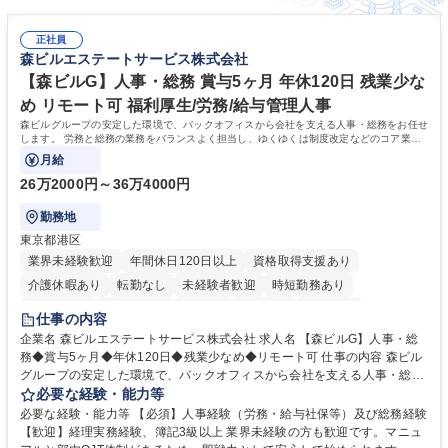
(恵那)】未経験歓迎/手当充実/残業少・月10H以下
正社員
森ビルエステートサービス株式会社
【森ビルG】人事・総務 賞与5ヶ月 年休120日 残業少な
め リモート可 福利厚生/労務/給与管理人事
森ビルグループの安定した環境で、バックオフィスから会社を支える人事・総務をお任せ
します。 労務と総務の業務をバランスよく担当し、ゆくゆくは制度改定などのコア業務
にも挑戦できる、やりがいある環境です。
月給
26万2000円～36万4000円
勤務地
東京都港区
業界未経験歓迎
年間休日120日以上
資格取得支援あり
介護休暇あり
転勤なし
未経験者歓迎
時短勤務あり
経験者歓迎
退職金あり
在宅OK
賞与あり
育休あり
仕事の内容
完全週休2日制
交通費支給
長期歓迎
駅近5分以内
土日祝休み
企業名 森ビルエステートサービス株式会社 求人名 【森ビルG】人事・総
務◆賞与5ヶ月◆年休120日◆残業少なめ◆リモート可 仕事の内容 森ビル
グループの安定した環境で、バックオフィスから会社を支える人事・総務
をお任せします。 労務と総務の業務をバランスよく担当し、ゆくゆくは制
必要な経験・能力等
度改定などのコア業務にも挑戦できる、やりがいある環境です。 ■勤怠管
必要な経験・能力等 【必須】人事経験（労務・給与社保等）及び総務経験
理、給与計算、社会保険手続き、年末調整等の労務管理全般 ■入退社手続
【歓迎】経理実務経験、簿記3級以上 業界未経験の方も歓迎です。マニュ
き、社内規定の改定や人事制度改定などのコア業務 ■社内イベントの企画