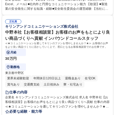
とを期待します。 【詳細】■入退社手続き、社員情報管理■入社時オリエ
Excel、メール) ■社内外と円滑なコミュニケーション能力 【歓迎】■製造
ンテーションの実施■勤怠・各種申請内容の確認■採用業務のサポート■来
業の安全衛生に関する知識・経験■安全衛生委員会の運営経験 【当社につ
客・電話対応 ■郵便物の受領・発送・管理■オフィス設備・備品管理■建
いて】 ◎設立したばかりの会社であり、一緒に企業を立ち上げ・拡大しよ
物・設備修繕の手配及び業者対応■押印・契約書管理等の庶務業務■安全衛
うという意欲のある方を求めています。 ◎経営に近い立場で幅広くキャリ
生に関する業務等■健康診断、産業医面談、休職・復職手続き等の労務サ
正社員
アが磨けます。 ◎NTTデータグループであり福利厚生は充実しているとと
キリンアンドコミュニケーションズ株式会社
ポート■社内ルールの運用・各種社内案内■その他、拠点運営に関わる管理
もに、働き方改革も推進しています。 学歴・資格 学歴：大学院 大学 高専
部門業務 募集職種 【大阪/総務・人事（労務）担当者】3Dプリンター事
短大 専修学校 語学力： 資格：
中野本社【お客様相談室】お客様のお声をもとにより良
業/NTTデータG/年休129日
い商品づくりへ貢献 インバウンドコールスタッフ
≪★コミュニケーションを通してキリンのファンを増やしませんか？★≫ お客様のお声
をより良い商品づくりに活かしていく上で、窓口となるお客様相談室でのお仕事です。
月給
30万円
勤務地
東京都中野区
業界未経験歓迎
年間休日120日以上
退職金あり
在宅OK
賞与あり
交通費支給
土日祝休み
寮・社宅あり
仕事の内容
企業名 キリンアンドコミュニケーションズ株式会社 求人名 中野本社【お
客様相談室】お客様のお声をもとにより良い商品づくりへ貢献 仕事の内容
≪★コミュニケーションを通してキリンのファンを増やしませんか？★≫
お客様のお声をより良い商品づくりに活かしていく上で、窓口となるお客
必要な経験・能力等