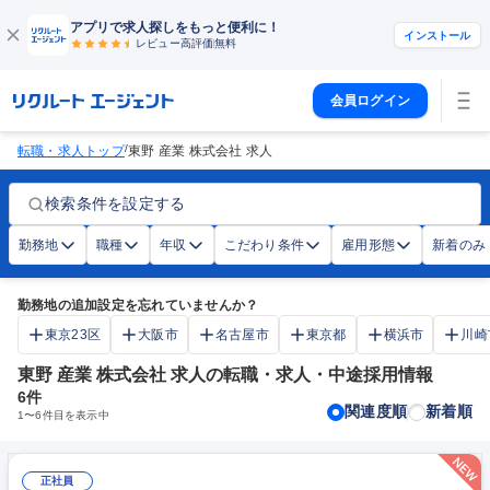
アプリで求人探しをもっと便利に！
インストール
レビュー高評価
無料
会員ログイン
/
転職・求人トップ
東野 産業 株式会社 求人
検索条件を設定する
勤務地
職種
年収
こだわり条件
雇用形態
新着のみ
勤務地の追加設定を忘れていませんか？
東京23区
大阪市
名古屋市
東京都
横浜市
川崎
東野 産業 株式会社 求人の転職・求人・中途採用情報
6
件
関連度順
新着順
1
〜
6
件目を表示中
正社員