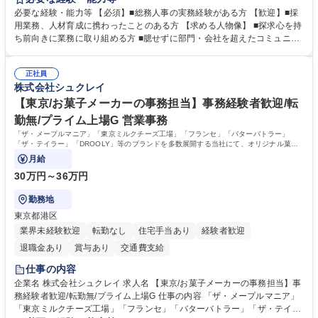
務全般を担当していただきます。 【主な業務内容】 ■採用関係業務および
必要な経験・能力等 【必須】■総務人事の実務経験がある方 【歓迎】■採
人材育成(社員研修)業務の推進 ■中期経営計画および予算等の管理 ■設備
用業務、人材育成に携わったことのある方 【求める人物像】 ■探求心を持
投資計画等の策定 ■社内の重要会議の運営 ■その他総務人事業務全般 【入
ち前向きに業務に取り組める方 ■臆せずに部門・会社を超えたコミュニケ
社後】入社後は採用や育成をメインに担当し将来的には経営根幹に関わる
ーションの取れる方 ■自分で考えて行動のできる方 ■第二の創業期を迎え
総務人事業務全般へ幅広く従事していただきます。 募集職種 【豊中市/総
る当社で組織の次代を担うネクスト人材として長期的に成長したい方 ■周
務人事】経験者歓迎！/阪急阪神HDグループ/年休124日
正社員
囲のメンバーと協調しつつ主体性を持って能動的に業務を推進できる方 学
株式会社シュクレイ
歴・資格 学歴：大学院 大学 高専 短大 専修学校 高校 語学力： 資格：
【東京/お菓子メーカーの事務担当】事務経験者歓迎/転
勤無/プライム上場G 営業事務
「ザ・メープルマニア」「東京ミルクチーズ工場」「フランセ」「バターバトラー」
「ザ・テイラー」「DROOLY」等のブランドを多数展開する当社にて、オリジナル菓子
ブランド商品の事務業務をお任せいたします。
月給
30万円～36万円
勤務地
東京都港区
業界未経験歓迎
転勤なし
住宅手当あり
経験者歓迎
退職金あり
賞与あり
交通費支給
仕事の内容
企業名 株式会社シュクレイ 求人名 【東京/お菓子メーカーの事務担当】事
務経験者歓迎/転勤無/プライム上場G 仕事の内容 「ザ・メープルマニア」
「東京ミルクチーズ工場」「フランセ」「バターバトラー」「ザ・テイラ