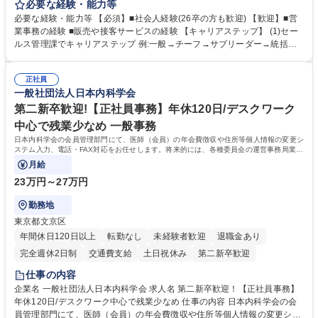
ー」「DROOLY」等のブランドを多数展開する当社にて、オリジナル菓子
必要な経験・能力等
ブランド商品の事務業務をお任せいたします。 【具体的な業務内容】 ■店
必要な経験・能力等 【必須】■社会人経験(26卒の方も歓迎) 【歓迎】■営
舗からの発注受付/PC入力業務 ■受電対応(社内/社外) ■商品のマスター登
業事務の経験 ■販売や接客サービスの経験 【キャリアステップ】 (1)セー
録 ■日々の売上抽出・報告 ■提携企業への書類送付業務 ■契約書管理業務
ルス管理課でキャリアステップ 例:一般→チーフ→サブリーダー→統括リ
■ホームページへの問い合わせ対応 など 募集職種 【東京/お菓子メーカー
ーダー→マネージャー (2)他ポジションへのキャリアも可能 ※過去、未経
の事務担当】事務経験者歓迎/転勤無/プライム上場G
験で経営管理部内で経理へ異動した方もいらっしゃいます。年3回の面談
正社員
や個別面談を通してご自身のキャリアと向き合っていただき、会社として
一般社団法人日本内科学会
もバックアップしていきます。 学歴・資格 学歴：大学院 大学 高専 短大
専修学校 高校 語学力： 資格：
第二新卒歓迎!【正社員事務】年休120日/デスクワーク
中心で残業少なめ 一般事務
日本内科学会の会員管理部門にて、医師（会員）の年会費徴収や住所等個人情報の変更シ
ステム入力、電話・FAX対応をお任せします。将来的には、各種委員会の運営事務局業務
などにも幅広く携わっていただきます。
月給
23万円～27万円
勤務地
東京都文京区
年間休日120日以上
転勤なし
未経験者歓迎
退職金あり
完全週休2日制
交通費支給
土日祝休み
第二新卒歓迎
仕事の内容
企業名 一般社団法人日本内科学会 求人名 第二新卒歓迎！【正社員事務】
年休120日/デスクワーク中心で残業少なめ 仕事の内容 日本内科学会の会
員管理部門にて、医師（会員）の年会費徴収や住所等個人情報の変更シス