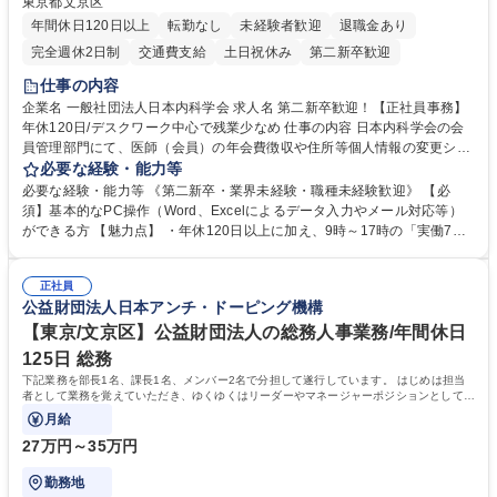
東京都文京区
年間休日120日以上
転勤なし
未経験者歓迎
退職金あり
完全週休2日制
交通費支給
土日祝休み
第二新卒歓迎
仕事の内容
企業名 一般社団法人日本内科学会 求人名 第二新卒歓迎！【正社員事務】
年休120日/デスクワーク中心で残業少なめ 仕事の内容 日本内科学会の会
員管理部門にて、医師（会員）の年会費徴収や住所等個人情報の変更シス
テム入力、電話・FAX対応をお任せします。将来的には、各種委員会の運
必要な経験・能力等
営事務局業務などにも幅広く携わっていただきます。 【会員管理・データ
必要な経験・能力等 《第二新卒・業界未経験・職種未経験歓迎》 【必
入力業務】 ・医師（会員）の住所変更、個人情報のシステム登録・更新
須】基本的なPC操作（Word、Excelによるデータ入力やメール対応等）
・年会費の徴収管理や入金データの照合確認 【問い合わせ対応】 ・会員
ができる方 【魅力点】 ・年休120日以上に加え、9時～17時の「実働7時
（医師）からの電話、FAX、ネット申請に伴う相談受付 ・複雑な案件のへ
間勤務」で残業も少なくワークライフバランスは抜群です。 【将来的な業
のエスカレーション・連携対応 募集職種 第二新卒歓迎！【正社員事務】
務（各種委員会運営）】 ・学会内における各種委員会のスケジュール調
年休120日/デスクワーク中心で残業少なめ
正社員
整、資料作成、当日の運営サポート 学歴・資格 学歴：大学院 大学 語学
公益財団法人日本アンチ・ドーピング機構
力： 資格：
【東京/文京区】公益財団法人の総務人事業務/年間休日
125日 総務
下記業務を部長1名、課長1名、メンバー2名で分担して遂行しています。 はじめは担当
者として業務を覚えていただき、ゆくゆくはリーダーやマネージャーポジションとして活
躍いただくことを期待しています。
月給
27万円～35万円
勤務地