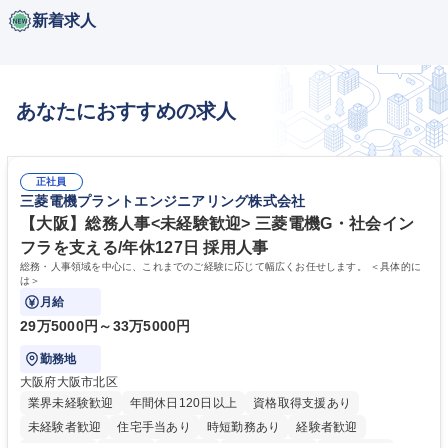
新着求人
あなたにおすすめの求人
正社員
三菱電機プラントエンジニアリング株式会社
【大阪】総務人事<未経験歓迎> 三菱電機G・社会イン
フラを支える/年休127日 採用人事
総務・人事領域を中心に、これまでのご経験に応じて幅広くお任せします。 ＜具体的に
は＞
月給
29万5000円～33万5000円
勤務地
大阪府大阪市北区
業界未経験歓迎
年間休日120日以上
資格取得支援あり
未経験者歓迎
住宅手当あり
時短勤務あり
経験者歓迎