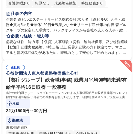
介護休暇あり
転勤なし
未経験者歓迎
時短勤務あり
経験者歓迎
退職金あり
在宅OK
賞与あり
育休あり
仕事の内容
完全週休2日制
交通費支給
長期歓迎
駅近5分以内
土日祝休み
企業名 森ビルエステートサービス株式会社 求人名 【森ビルG】人事・総
務◆賞与5ヶ月◆年休120日◆残業少なめ◆リモート可 仕事の内容 森ビル
グループの安定した環境で、バックオフィスから会社を支える人事・総務
をお任せします。 労務と総務の業務をバランスよく担当し、ゆくゆくは制
必要な経験・能力等
度改定などのコア業務にも挑戦できる、やりがいある環境です。 ■勤怠管
必要な経験・能力等 【必須】人事経験（労務・給与社保等）及び総務経験
理、給与計算、社会保険手続き、年末調整等の労務管理全般 ■入退社手続
【歓迎】経理実務経験、簿記3級以上 業界未経験の方も歓迎です。マニュ
き、社内規定の改定や人事制度改定などのコア業務 ■社内イベントの企画
アルと部内OJT体制があるため、即戦力として安心して始められます。
運営やその他総務業務全般 ※労務と総務を1：1の割合でお任せ。 入社後
【魅力・やりがい】森ビルGの安定基盤で労務から総務まで幅広く携われ
は部内のOJTを中心に、あなたの経験に合わせて不足している部分はいつ
ます。定型業務に留まらず、社内規定や人事制度の改定など会社のコア業
でも質問・相談できる環境が整っているため、安心して成長できます。 募
正社員
務に挑戦できるため、自身の成長と組織への貢献度をダイレクトに実感で
公益財団法人東京都道路整備保全公社
集職種 【森ビルG】人事・総務◆賞与5ヶ月◆年休120日◆残業少なめ◆
きます。 残業少なめ、週1日リモート可など、ワークライフバランスを保
リモート可
ち長期活躍できる環境です。 「これまでの幅広い経験を活かし、長期的な
【都庁グループ】総合職(事務) 残業月平均9時間未満/有
キャリアを築きたい」という前向きな意欲と挑戦を全力で応援します。 学
給年平均16日取得 一般事務
歴・資格 学歴：大学院 大学 高専 短大 専修学校 高校 語学力： 資格：日商
当社の総合職として、ジョブローテーションによる人事経理部門や収益事業等のフロント
簿記検定1級 日商簿記検定2級 日商簿記検定3級
部門の部署等幅広い部署での業務をお任せいたします。研修制度やキャリア支援が充実し
ております！ ※下記業務詳細
月給
22万1500円～30万円
勤務地
東京都新宿区
業界未経験歓迎
年間休日120日以上
介護休暇あり