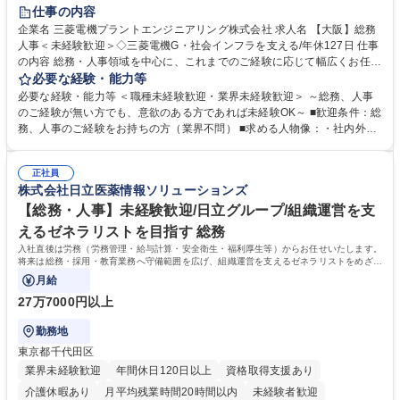
退職金あり
在宅OK
賞与あり
完全週休2日制
交通費支給
仕事の内容
駅近5分以内
土日祝休み
服装自由
寮・社宅あり
食事補助あり
企業名 三菱電機プラントエンジニアリング株式会社 求人名 【大阪】総務
人事＜未経験歓迎＞◇三菱電機G・社会インフラを支える/年休127日 仕事
の内容 総務・人事領域を中心に、これまでのご経験に応じて幅広くお任せ
します。 ＜具体的には＞ ・総務/人事労務（給与・社保・勤怠管理など）
必要な経験・能力等
・採用・教育研修 ・福利厚生運用 など ※基本的には事務所勤務ですが、
必要な経験・能力等 ＜職種未経験歓迎・業界未経験歓迎＞ ～総務、人事
採用や教育等の業務内容により、関西圏以外への日帰り・宿泊を伴う国内
のご経験が無い方でも、意欲のある方であれば未経験OK～ ■歓迎条件：総
出張もございます。 ※担当業務を持ちつつ、お互いに助け合いながら、総
務、人事のご経験をお持ちの方（業界不問） ■求める人物像：・社内外の
務部という組織として協力しながら進める体制です。 募集職種 【大阪】
関係各部門との調整を率先して行い、業務を円滑に遂行できる協調性やコ
総務人事＜未経験歓迎＞◇三菱電機G・社会インフラを支える/年休127日
ミュニケーション能力を持っている方 ・人事総務領域に興味がありゼネラ
正社員
リスト志向をお持ちの方 学歴・資格 学歴：大学院 大学 語学力： 資格：
株式会社日立医薬情報ソリューションズ
【総務・人事】未経験歓迎/日立グループ/組織運営を支
えるゼネラリストを目指す 総務
入社直後は労務（労務管理・給与計算・安全衛生・福利厚生等）からお任せいたします。
将来は総務・採用・教育業務へ守備範囲を広げ、組織運営を支えるゼネラリストをめざせ
ます。
月給
27万7000円以上
勤務地
東京都千代田区
業界未経験歓迎
年間休日120日以上
資格取得支援あり
介護休暇あり
月平均残業時間20時間以内
未経験者歓迎