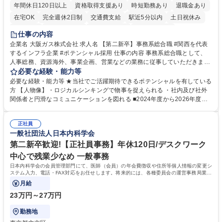
年間休日120日以上
資格取得支援あり
時短勤務あり
退職金あり
在宅OK
完全週休2日制
交通費支給
駅近5分以内
土日祝休み
服装自由
第二新卒歓迎
寮・社宅あり
食事補助あり
仕事の内容
企業名 大阪ガス株式会社 求人名 【第二新卒】事務系総合職 #関西を代表
するインフラ企業 #ポテンシャル採用 仕事の内容 事務系総合職として、
人事総務、資源海外、事業企画、営業などの業務に従事していただきま
す。 【業務内容の一例】■所属事業部の勤労業務 ■海外に関係する各種業
必要な経験・能力等
務 ■営業部門の企画スタッフ、ルート営業 【キャリアパス】入社後の配属
必要な経験・能力等 ★当社でご活躍期待できるポテンシャルを有している
ポジションで一定期間ご活躍頂いた後、本人の適性及び将来のキャリアを
方 【人物像】・ロジカルシンキングで物事を捉えられる ・社内及び社外
鑑みてジョブローテーションを行います。 【育成】OJTでの現場育成や研
関係者と円滑なコミュニケーションを図れる ■2024年度から2026年度ま
修カリキュラムを通じて、Daigasグループの業務で必要となる知識につい
での3ヵ年を対象とする「Daigasグループ中期経営計画2026」を策定しま
て学んでいただきます。 募集職種 【第二新卒】事務系総合職 #関西を代
した。https://www.osakagas.co.jp/company/press/pr2024/1777576_564
表するインフラ企業 #ポテンシャル採用
正社員
72.html ■エネルギーセキュリティの不安定化や気候変動による自然災害の
一般社団法人日本内科学会
甚大化など、これまで以上に社会課題解決の重要性が高まっています。
「未来の日常」の創造に向けて持続可能な社会の実現に貢献してまいりま
第二新卒歓迎!【正社員事務】年休120日/デスクワーク
す。 学歴・資格 学歴：大学院 大学 語学力： 資格：
中心で残業少なめ 一般事務
日本内科学会の会員管理部門にて、医師（会員）の年会費徴収や住所等個人情報の変更シ
ステム入力、電話・FAX対応をお任せします。将来的には、各種委員会の運営事務局業務
などにも幅広く携わっていただきます。
月給
23万円～27万円
勤務地