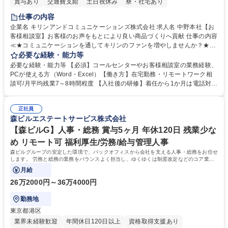
賞与あり
交通費支給
土日祝休み
寮・社宅あり
仕事の内容
企業名 キリンアンドコミュニケーションズ株式会社 求人名 中野本社【お
客様相談室】お客様のお声をもとにより良い商品づくりへ貢献 仕事の内容
≪★コミュニケーションを通してキリンのファンを増やしませんか？★≫
お客様のお声をより良い商品づくりに活かしていく上で、窓口となるお客
必要な経験・能力等
様相談室でのお仕事です。 日々お客様からいただくキリングループへのご
必要な経験・能力等 【必須】コールセンターやお客様相談室の業務経験、
意見を、企業活動に活かしています。お客様からの声に迅速かつ誠意をも
PCが使える方（Word・Excel）【働き方】在宅勤務・リモートワーク相
って対応、情報提供するとともにグループ内活動に反映しています。 【具
談可/月平均残業7～8時間程度 【入社後の研修】着任から1か月は電話対応
体的には】電話応対、メール、お手紙対応、ご指摘品調査報告書作成、有
のOJTを中心に実施し、電話対応に慣れた段階でメール・手紙のOJTを実
人チャットボット対応など。 【1日の対応件数】■電話：月間一人当たり
施する予定です。独り立ち以降もしっかりフォローする体制を整えていま
平均100件前後■メール・手紙：同上40件前後 募集職種 中野本社【お客様
正社員
すのでご安心ください。 【当社について】キリングループの広報機能を担
森ビルエステートサービス株式会社
相談室】お客様のお声をもとにより良い商品づくりへ貢献
う会社として、お客様との出会いを大切にし、磨き上げたホスピタリティ
を込めてコミュニケーションをとりながら広報関連業務を行っておりま
【森ビルG】人事・総務 賞与5ヶ月 年休120日 残業少な
す。 学歴・資格 学歴：大学院 大学 高専 短大 専修学校 高校 語学力： 資
め リモート可 福利厚生/労務/給与管理人事
格：
森ビルグループの安定した環境で、バックオフィスから会社を支える人事・総務をお任せ
します。 労務と総務の業務をバランスよく担当し、ゆくゆくは制度改定などのコア業務
にも挑戦できる、やりがいある環境です。
月給
26万2000円～36万4000円
勤務地
東京都港区
業界未経験歓迎
年間休日120日以上
資格取得支援あり