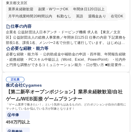
東京都文京区
業界未経験歓迎
副業・WワークOK
年間休日120日以上
月平均残業時間20時間以内
転勤なし
英語
退職金あり
在宅OK
賞与あり
育休あり
完全週休2日制
交通費支給
土日祝休み
仕事の内容
食事補助あり
企業名 公益財団法人日本アンチ・ドーピング機構 求人名 【東京／文京
区】公益財団法人の総務人事業務／年間休日125日 仕事の内容 下記業務を
部長1名、課長1名、メンバー2名で分担して遂行しています。 はじめは担
当者として業務を覚えていただき、ゆくゆくはリーダーやマネージャーポ
必要な経験・能力等
ジションとして活躍いただくことを期待しています。 【総務・人事グルー
必要な経験・能力等 ・公的助成金や補助金の申請・四半期、年間報告経験
プの業務内容】 ・人事制度関連 ・採用活動 ・教育研修の企画、実行 ・勤
・総務経験 ・PCスキル中級以上（Word、Excel、PowerPoint） ・社内外
怠管理 ・官公庁への各種提出 ・法定の会議運営（評議員会、理事会） ・
と円滑な調整ができるコミュニケーション能力 ・口が堅い方 ■歓迎要件
コンプライアンス ・内部規程やルールの管理、整備、文書管理 ・契約関
・採用業務経験 ・英語に抵抗がない方 ・営業経験 学歴・資格 学歴：大学
連 ・衛生管理 ・防災関連・公的助成金の管理・オフィス、ファシリティ
院 大学 高専 短大 専修学校 高校 語学力： 資格：
管理 ・福利厚生関連 ・職員からの問合せ、相談対応 ・その他日常の総務
正社員
株式会社Cygames
業務全般 募集職種 【東京／文京区】公益財団法人の総務人事業務／年間
休日125日
【第二新卒オープンポジション】業界未経験歓迎/自社
ゲーム/WEB面接 ゲームプランナー
「ゲーム業界で働きたい！」という気持ちはあるものの、どのポジションが自分の適性に
マッチしているか悩んでいる方が対象となります！
年俸
450万円以上
勤務地