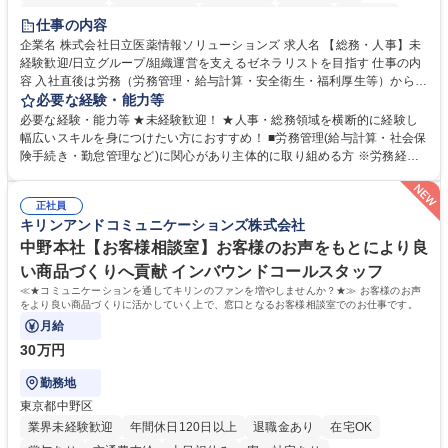
住宅手当あり
時短勤務あり
退職金あり
在宅OK
賞与あり
仕事の内容
育休あり
完全週休2日制
交通費支給
土日祝休み
寮・社宅あり
企業名 株式会社日立医薬情報ソリューションズ 求人名 【総務・人事】未
経験歓迎/日立グループ/組織運営を支えるゼネラリストを目指す 仕事の内
容 入社直後は労務（労務管理・給与計算・安全衛生・福利厚生等）からお
任せいたします。将来は総務・採用・教育業務へ守備範囲を広げ、組織運
必要な経験・能力等
営を支えるゼネラリストをめざせます。 ・初期業務：労働時間管理、給与
必要な経験・能力等 ★未経験歓迎！ ★人事・総務領域を横断的に経験し
計算、社会保険対応、福利厚生管理、安全衛生、健康経営推進等をお任せ
幅広いスキルを身につけたい方におすすめ！ ■労務管理(給与計算・社会保
します。ご経験に応じて、休職者管理など、幅広く経験を積んでいただき
険手続き・勤怠管理など)に関心があり主体的に取り組める方 ※労務経験
ます。 ・将来的な広がり：総務・採用・教育・税務対応・経営企画等。
者は早期にご活躍いただけます。 ■チームで仕事を推進できる方■将来は
★メンバーがマンツーマンで丁寧に教えるため、ご経験が浅くても安心！
マネジメント職として活躍したい 【尚可】■人事、労務、採用、教育業務
幅広く経験を積みたい意欲がある方に最適な環境です。 募集職種 【総
正社員
のご経験 ■労務管理（給与計算・社会保険手続き・勤怠管理など）の経験
キリンアンドコミュニケーションズ株式会社
務・人事】未経験歓迎/日立グループ/組織運営を支えるゼネラリストを目
■衛生管理者の資格をお持ちの方 学歴・資格 学歴：大学院 大学 高専 短大
指す
専修学校 高校 語学力： 資格：
中野本社【お客様相談室】お客様のお声をもとにより良
い商品づくりへ貢献 インバウンドコールスタッフ
≪★コミュニケーションを通してキリンのファンを増やしませんか？★≫ お客様のお声
をより良い商品づくりに活かしていく上で、窓口となるお客様相談室でのお仕事です。
月給
30万円
勤務地
東京都中野区
業界未経験歓迎
年間休日120日以上
退職金あり
在宅OK