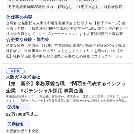
月平均残業時間20時間以内
転勤なし
住宅手当あり
経験者歓迎
研修あり
退職金あり
賞与あり
完全週休2日制
交通費支給
仕事の内容
駅近5分以内
資格取得手当あり
食事補助あり
企業名 公益財団法人東京都道路整備保全公社 求人名 【都庁グループ】総
合職（事務）◇残業月平均9時間未満／有給年平均16日取得 仕事の内容 当
社の総合職として、ジョブローテーションによる人事経理部門や収益事業
等のフロント部門の部署等幅広い部署での業務をお任せいたします。研修
必要な経験・能力等
制度やキャリア支援が充実しております！ ※下記業務詳細 【業務詳細】■
必要な経験・能力等 【歓迎】営業経験or総務/人事/経理経験or官公庁職員
管理部門：広報、人事、経理など当公社の運営に係る管理業務 ■収益部
経験者で、道路事業のゼネラリストとしてのキャリアを積みたい方【社
門：駐車場の新規開拓、管理運営、新宿駅西口広場の「イベントコーナ
風】社内関係部署や東京都と連携が必要なため綿密にコミュニケーション
ー」などの管理運営 ■道路部門：整備の急がれる骨格幹線道路や木造住宅
を図っています。 【業務の魅力】■幅広く携われる：総合職（事務）で
密集地域の特定整備路線の用地取得、道路に関する普及啓発事業、都内の
は、駐車場の管理運営や道路用地の取得、公益財団法人の中枢を担う管理
道路施設や道路工事現場の見学ツアー事業 ※入社後は上記いずれかの部門
正社員
部門など多岐に渡る業務を経験できます。 ■様々なプロジェクト：駐車場
大阪ガス株式会社
へ配属。※業務内容変更の範囲：会社の定める業務 募集職種 【都庁グル
事業の他、新宿駅西口広場内に設置された照明を兼ねた広告「ブライトサ
ープ】総合職（事務）◇残業月平均9時間未満／有給年平均16日取得
イン」の管理運営を行うなど、事業収益を生み出す活動を積極的に行って
【第二新卒】事務系総合職 #関西を代表するインフラ
います。 学歴・資格 学歴：大学院 大学 高専 短大 専修学校 高校 語学力：
企業 #ポテンシャル採用 事業企画
資格：
事務系総合職として、人事総務、資源海外、事業企画、営業などの業務に従事していただ
きます。 【業務内容の一例】■所属事業部の勤労業務 ■海外に関係する各種業務 ■営業部
門の企画スタッフ、ルート営業
月給
22万7000円以上
勤務地
大阪府大阪市中央区