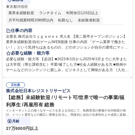
東京都渋谷区
業界未経験歓迎
ランチタイム
年間休日120日以上
月平均残業時間20時間以内
転勤なし
未経験者歓迎
住宅手当あり
経験者歓迎
完全週休2日制
インセンティブあり
仕事の内容
交通費支給
土日祝休み
服装自由
昼食補助あり
第二新卒歓迎
企業名 株式会社Ｃｙｇａｍｅｓ 求人名 【第二新卒オープンポジション】
業界未経験歓迎/自社ゲーム/WEB面接 仕事の内容 「ゲーム業界で働きた
食事補助あり
い！」という気持ちはあるものの、どのポジションが自分の適性にマッチ
しているか悩んでいる方が対象となります！ 総合職（プランナー/データ
必要な経験・能力等
アナリストなど）、技術職（開発エンジニ ア/インフラエンジニアな
必要な経験・能力等 【必須】■2023年3月から2025年3月までに大学また
ど）、デザイン職（デザイナー/イラストレ ーターなど）等から、面接で
は大学院（博士課程含む）卒業/修了した方■社会人経験がある方 ■映画や
ご希望と適正にマッチしたポジションをご案内いたします。ゲームやエン
ゲームなどのコンテンツに親しみ、ビジネスとして興味がある方 《入社実
タメコンテンツが大好きで、「ゲーム業界の未来を自らの手で作りたい」
績 例》 ・メーカー → プロジェクトマネージャー ・ソーシャルゲーム →
「最高のコンテンツを作るためには、何でもやる」という情熱に溢れた方
ゲームプランナー ・通信 → ゲームエンジニア ・独立行政法人 → データ
のご応募をお待ちしております。 募集職種 【第二新卒オープンポジショ
正社員
サイエンティスト 学歴・資格 学歴：大学院 大学 語学力： 資格：
株式会社日本レジストリサービス
ン】業界未経験歓迎/自社ゲーム/WEB面接
【総務】未経験歓迎 /リモート可/世界で唯一の事業/福
利厚生 /再雇用有 総務
インターネット上の様々なサービスを支える当社にて、執務環境の整備や社内制度の検
討、イベント運営などの幅広い業務を担当し、間接的に会社の生産性向上や成長に貢献し
ている部署です。
月給
27万6000円以上