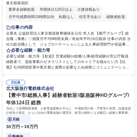
東京都新宿区
業界未経験歓迎
年間休日120日以上
介護休暇あり
月平均残業時間20時間以内
転勤なし
住宅手当あり
経験者歓迎
研修あり
退職金あり
賞与あり
完全週休2日制
交通費支給
仕事の内容
駅近5分以内
資格取得手当あり
食事補助あり
企業名 公益財団法人東京都道路整備保全公社 求人名 【都庁グループ】総
合職（事務）◇残業月平均9時間未満／有給年平均16日取得 仕事の内容 当
社の総合職として、ジョブローテーションによる人事経理部門や収益事業
等のフロント部門の部署等幅広い部署での業務をお任せいたします。研修
必要な経験・能力等
制度やキャリア支援が充実しております！ ※下記業務詳細 【業務詳細】■
必要な経験・能力等 【歓迎】営業経験or総務/人事/経理経験or官公庁職員
管理部門：広報、人事、経理など当公社の運営に係る管理業務 ■収益部
経験者で、道路事業のゼネラリストとしてのキャリアを積みたい方【社
門：駐車場の新規開拓、管理運営、新宿駅西口広場の「イベントコーナ
風】社内関係部署や東京都と連携が必要なため綿密にコミュニケーション
ー」などの管理運営 ■道路部門：整備の急がれる骨格幹線道路や木造住宅
を図っています。 【業務の魅力】■幅広く携われる：総合職（事務）で
密集地域の特定整備路線の用地取得、道路に関する普及啓発事業、都内の
は、駐車場の管理運営や道路用地の取得、公益財団法人の中枢を担う管理
道路施設や道路工事現場の見学ツアー事業 ※入社後は上記いずれかの部門
正社員
部門など多岐に渡る業務を経験できます。 ■様々なプロジェクト：駐車場
北大阪急行電鉄株式会社
へ配属。※業務内容変更の範囲：会社の定める業務 募集職種 【都庁グル
事業の他、新宿駅西口広場内に設置された照明を兼ねた広告「ブライトサ
ープ】総合職（事務）◇残業月平均9時間未満／有給年平均16日取得
イン」の管理運営を行うなど、事業収益を生み出す活動を積極的に行って
【豊中市/総務人事】経験者歓迎!/阪急阪神HDグループ/
います。 学歴・資格 学歴：大学院 大学 高専 短大 専修学校 高校 語学力：
年休124日 総務
資格：
当社にて採用関係業務、人材育成業務を中心に、中期経営計画・予算等の管理、設備投資
計画等の策定、さらに社内の重要会議の運営等、経営の根幹となる幅広い総務人事業務全
般を担当していただきます。
月給
30万円～38万円
勤務地