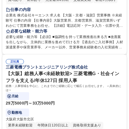
土日祝休み
仕事の内容
企業名 株式会社キーエンス 求人名 【大阪・京都・滋賀】営業事務 ※未経
験可 仕事の内容 【仕事内容】大阪営業所、京都営業所、滋賀営業所いず
れかにて営業事務をお任せ。 【詳細】電話応対・データ入力・伝票や見積
の作成・カタログ送付・来客対応・営業所内で発生する事務業務や業務改
必要な経験・能力等
善をお任せ。 【教育制度】ご入社後、育成担当とペアになりながらOJTに
必要な経験・能力等 【必須】■協調性を持って業務推進出来る方 ■改善案
て業務を覚えていただくことが可能です。業務システムがきちんと構築さ
を出しながら、主体的に業務を進めて行ける方 【過去のご入社事例】人材
れているため、スムーズに仕事に慣れることができる環境です。また、
派遣業界や保育業界等、メーカー以外、営業事務未経験者の入社実績有
「チームで成果を出す文化」があり、良いやり方を積極的に共有しながら
【当社の事務職について】単なる事務ではなく主体性を発揮したサポート
常に改善を目指す風土のため、安心して業務に取り組んでいただけます。
により、キーエンスの付加価値向上に貢献します。ベースの定型業務に加
募集職種 【大阪・京都・滋賀】営業事務 ※未経験可
正社員
えて、お客様や社員の状況に合わせ、能動的なサポート、改善の動きも期
三菱電機プラントエンジニアリング株式会社
待され。組織を支えるスペシャリストとして、チームに貢献し、結果的に
社員から頼られる存在になることができます。平均19:30の退勤以降の業
【大阪】総務人事<未経験歓迎> 三菱電機G・社会イン
務の持ち帰りも禁止されており、メリハリのある働き方となります。 学
フラを支える/年休127日 採用人事
歴・資格 学歴：大学院 大学 高専 短大 語学力： 資格：
総務・人事領域を中心に、これまでのご経験に応じて幅広くお任せします。 ＜具体的に
は＞
月給
29万5000円～33万5000円
勤務地
大阪府大阪市北区
業界未経験歓迎
年間休日120日以上
資格取得支援あり