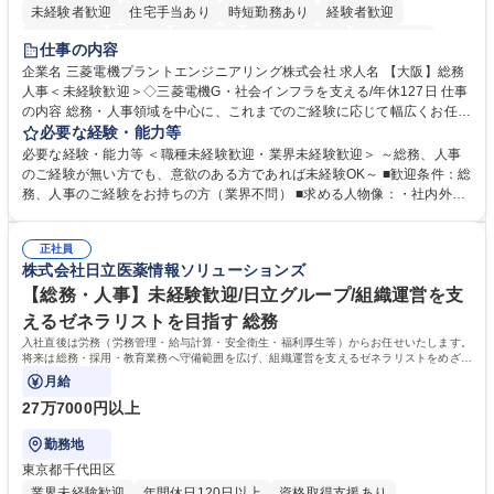
未経験者歓迎
住宅手当あり
時短勤務あり
経験者歓迎
退職金あり
在宅OK
賞与あり
完全週休2日制
交通費支給
仕事の内容
駅近5分以内
土日祝休み
服装自由
寮・社宅あり
食事補助あり
企業名 三菱電機プラントエンジニアリング株式会社 求人名 【大阪】総務
人事＜未経験歓迎＞◇三菱電機G・社会インフラを支える/年休127日 仕事
の内容 総務・人事領域を中心に、これまでのご経験に応じて幅広くお任せ
します。 ＜具体的には＞ ・総務/人事労務（給与・社保・勤怠管理など）
必要な経験・能力等
・採用・教育研修 ・福利厚生運用 など ※基本的には事務所勤務ですが、
必要な経験・能力等 ＜職種未経験歓迎・業界未経験歓迎＞ ～総務、人事
採用や教育等の業務内容により、関西圏以外への日帰り・宿泊を伴う国内
のご経験が無い方でも、意欲のある方であれば未経験OK～ ■歓迎条件：総
出張もございます。 ※担当業務を持ちつつ、お互いに助け合いながら、総
務、人事のご経験をお持ちの方（業界不問） ■求める人物像：・社内外の
務部という組織として協力しながら進める体制です。 募集職種 【大阪】
関係各部門との調整を率先して行い、業務を円滑に遂行できる協調性やコ
総務人事＜未経験歓迎＞◇三菱電機G・社会インフラを支える/年休127日
ミュニケーション能力を持っている方 ・人事総務領域に興味がありゼネラ
正社員
リスト志向をお持ちの方 学歴・資格 学歴：大学院 大学 語学力： 資格：
株式会社日立医薬情報ソリューションズ
【総務・人事】未経験歓迎/日立グループ/組織運営を支
えるゼネラリストを目指す 総務
入社直後は労務（労務管理・給与計算・安全衛生・福利厚生等）からお任せいたします。
将来は総務・採用・教育業務へ守備範囲を広げ、組織運営を支えるゼネラリストをめざせ
ます。
月給
27万7000円以上
勤務地
東京都千代田区
業界未経験歓迎
年間休日120日以上
資格取得支援あり