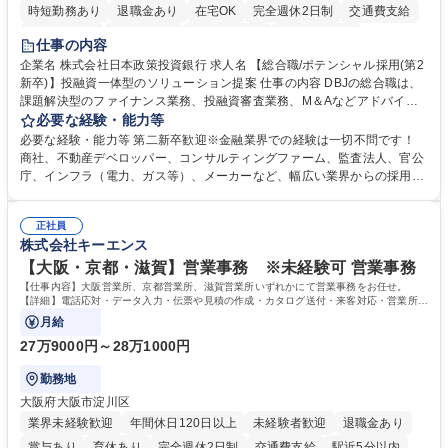
時短勤務あり
退職金あり
在宅OK
完全週休2日制
交通費支給
駅近5分以内
土日祝休み
第二新卒歓迎
寮・社宅あり
仕事の内容
食事補助あり
託児所あり
企業名 株式会社日本政策投資銀行 求人名 【総合職/ポテンシャル採用(第2
新卒)】投融資一体型のソリューション提案 仕事の内容 DBJの総合職は、
課題解決型のファイナンス業務、投融資審査業務、M＆Aなどアドバイザ
リー業務、地域戦略企画業務など、多様な業務に精通し、複数の専門性を
必要な経験・能力等
掛け合わせて広く社会に貢献していく職種です。 入社後は、横断的なロー
必要な経験・能力等 第二新卒歓迎※金融業界での経験は一切不問です！
テーションを経て適性や専門性に応じたキャリアを形成していただきま
商社、不動産デベロッパー、コンサルティングファーム、監査法人、官公
す。総合職として入社いただき、下記いずれかの部門でご活躍いただきま
庁、インフラ（電力、ガス等）、メーカーなど、幅広い業界からの採用実
す。※未経験の方に関しては、入行後3ヶ月間の金融の実務を学んでいた
績があります。 ＜求める人物像＞DBJでは、強い社会的使命感をもち、今
だく研修を準備しております。 ・法人RM業務・金融機能業務・コーポレ
後の日本のあり方を俯瞰する総合性と、金融分野のフロンティアを切り拓
ート・ナレッジ業務 ※それぞれの業務内容に関しては、別途その他労働条
正社員
く高い志を併せもった人材を求めています。ポテンシャル採用（第2新
株式会社キーエンス
件備考欄に記載 募集職種 【総合職/ポテンシャル採用(第2新卒)】投融資一
卒）では、金融業界での経験や知識を問いません。新たな時代を見据え
体型のソリューション提案
て、複雑化する社会課題の解決に向けて先鞭をつける役割を担いたい、と
【大阪・京都・滋賀】営業事務 ※未経験可 営業事務
いう気概をお持ちの方を心待ちにしています。 学歴・資格 学歴：大学院
【仕事内容】大阪営業所、京都営業所、滋賀営業所いずれかにて営業事務をお任せ。
大学 語学力： 資格：
【詳細】電話応対・データ入力・伝票や見積の作成・カタログ送付・来客対応・営業所内
で発生する事務業務や業務改善をお任せ。
月給
27万9000円～28万1000円
勤務地
大阪府大阪市淀川区
業界未経験歓迎
年間休日120日以上
未経験者歓迎
退職金あり
賞与あり
育休あり
完全週休2日制
交通費支給
駅近5分以内