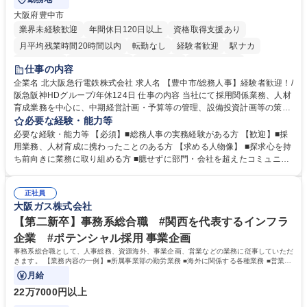
大阪府豊中市
業界未経験歓迎
年間休日120日以上
資格取得支援あり
月平均残業時間20時間以内
転勤なし
経験者歓迎
駅ナカ
退職金あり
完全週休2日制
交通費支給
駅近5分以内
仕事の内容
土日祝休み
服装自由
昼食補助あり
食事補助あり
企業名 北大阪急行電鉄株式会社 求人名 【豊中市/総務人事】経験者歓迎！/
阪急阪神HDグループ/年休124日 仕事の内容 当社にて採用関係業務、人材
育成業務を中心に、中期経営計画・予算等の管理、設備投資計画等の策
定、さらに社内の重要会議の運営等、経営の根幹となる幅広い総務人事業
必要な経験・能力等
務全般を担当していただきます。 【主な業務内容】 ■採用関係業務および
必要な経験・能力等 【必須】■総務人事の実務経験がある方 【歓迎】■採
人材育成(社員研修)業務の推進 ■中期経営計画および予算等の管理 ■設備
用業務、人材育成に携わったことのある方 【求める人物像】 ■探求心を持
投資計画等の策定 ■社内の重要会議の運営 ■その他総務人事業務全般 【入
ち前向きに業務に取り組める方 ■臆せずに部門・会社を超えたコミュニケ
社後】入社後は採用や育成をメインに担当し将来的には経営根幹に関わる
ーションの取れる方 ■自分で考えて行動のできる方 ■第二の創業期を迎え
総務人事業務全般へ幅広く従事していただきます。 募集職種 【豊中市/総
る当社で組織の次代を担うネクスト人材として長期的に成長したい方 ■周
務人事】経験者歓迎！/阪急阪神HDグループ/年休124日
正社員
囲のメンバーと協調しつつ主体性を持って能動的に業務を推進できる方 学
大阪ガス株式会社
歴・資格 学歴：大学院 大学 高専 短大 専修学校 高校 語学力： 資格：
【第二新卒】事務系総合職 #関西を代表するインフラ
企業 #ポテンシャル採用 事業企画
事務系総合職として、人事総務、資源海外、事業企画、営業などの業務に従事していただ
きます。 【業務内容の一例】■所属事業部の勤労業務 ■海外に関係する各種業務 ■営業部
門の企画スタッフ、ルート営業
月給
22万7000円以上