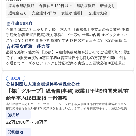
業界未経験歓迎
年間休日120日以上
経験者歓迎
研修あり
退職金あり
完全週休2日制
女性が活躍中
交通費支給
土日祝休み
仕事の内容
企業名 株式会社三菱ＵＦＪ銀行 求人名 【東京都】本支店の窓口業務(事務
手続受付/資産運用提案)/後方事務/ロビー応対 仕事の内容 ★バックオフィ
スではなく顧客折衝を含む職種です★ 国内の本支店等にて下記の業務に従
事していただきます。 ■窓口/後方/ロビーにて事務手続等の受付・オペレ
必要な経験・能力等
ーション、お客様対応 ■窓口にて、ご来店された個人のお客様に対して金
必要な経験・能力等 【必須】★顧客折衝経験を活かしてご活躍可能な環境
融商品のご提案 ■効率的な事務運用の検討・構築等 ≪業務紹介：ご応募前
です。 ■販売or接客or窓口業務or営業経験をお持ちの方(業界不問) ※対話
に必ずご覧ください≫ ※記事 https://www.mysite.bk.mufg.jp/career/circle/
を通じてニーズをヒアリングし対応/提案を実施した経験必須 ■正社員とし
article17/ ※動画 https://youtu.be/H-S7HaJqqbg 募集職種 【東京都】本支
ての就業経験1年以上 【歓迎】■金融業界での就業経験■銀行での預金為替
店の窓口業務(事務手続受付/資産運用提案)/後方事務/ロビー応対
事務経験 ■金融商品の提案・販売経験 ≪魅力≫研修やOJT環境が整ってい
正社員
るので安心して入行いただけます。 幅広いキャリアの選択肢があり、公募
公益財団法人東京都道路整備保全公社
や社内副業等を活用し、 一人ひとりが挑戦できるカルチャーが浸透してい
ます。 学歴・資格 学歴：大学院 大学 高専 短大 専修学校 高校 語学力：
【都庁グループ】総合職(事務) 残業月平均9時間未満/有
資格：
給年平均16日取得 一般事務
当社の総合職として、ジョブローテーションによる人事経理部門や収益事業等のフロント
部門の部署等幅広い部署での業務をお任せいたします。研修制度やキャリア支援が充実し
ております！ ※下記業務詳細
月給
22万1500円～30万円
勤務地