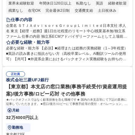
業界未経験歓迎
年間休日120日以上
転勤なし
英語
経験者歓迎
残業なし
在宅OK
完全週休2日制
交通費支給
土日祝休み
仕事の内容
企業名 ＳＴＪＡｄｖｉｓｏｒｓＧｒｏｕｐＬｉｍｉｔｅｄ日本支社 求人
名 東京【経理・総務】週1日出社程度のリモート中心/残業基本無/独立系
ファーム 仕事の内容 独立系ECMアドバイザリーファームとして上場前後
の資本市場戦略を設計する当社にて経理・総務をお任せします。基礎的な
必要な経験・能力等
バックオフィス業務からスタートし組織を支える専任担当として広く活躍
必要な経験・能力等 【必須】■経理または総務の実務経験（1～3年程度）
できる環境です。 ■日常経理、月次および年次決算サポート業務 ■本国
■英語の読み書きに抵抗がない方（高校卒業レベル。AI翻訳ツールの使用
（グローバル）との英文メール対応（AI翻訳ツール等を使用しての対応で
可）【尚可】■外資系企業におけるバックオフィス実務経験をお持ちの方
問題ございません） ■オフィス環境整備、郵便物の発送・受取等の総務業
【必須・尚可要件】簿記などの特別な資格や、TOEIC等のスコアは求めて
務全般 ■その他バックオフィス関連サポート ※ご経験に合わせて無理なく
おりません。日々の事務処理を丁寧かつ正確に行える方を歓迎します。
業務をお任せします。残業も基本的には発生せず、ご自身のペースで業務
正社員
【働き方について】現在は週4日程度の在宅勤務を実施しており、ワーク
株式会社三菱UFJ銀行
を進めやすく定着率の高い環境です。 募集職種 東京【経理・総務】週1日
ライフバランスを重視する方に最適な環境です（フルリモートも面接で相
出社程度のリモート中心/残業基本無/独立系ファーム
談可）。【求める人物像】幅広いバックオフィス業務に柔軟に対応でき、
【東京都】本支店の窓口業務(事務手続受付/資産運用提
社内外と円滑にコミュニケーションを取りながら業務を推進できる方 学
案)/後方事務/ロビー応対 その他事務
歴・資格 学歴：大学院 大学 高専 短大 専修学校 高校 語学力： 資格：
★バックオフィスではなく顧客折衝を含む職種です★ 国内の本支店等にて下記の業務に
従事していただきます。 ■窓口/後方/ロビーにて事務手続等の受付・オペレーション、お
客様対応
月給
32万4000円以上
勤務地
東京都23区