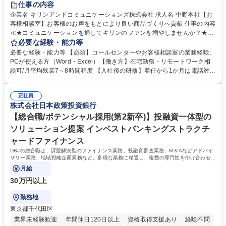
仕事の内容
企業名 キリンアンドコミュニケーションズ株式会社 求人名 中野本社【お
客様相談室】お客様のお声をもとにより良い商品づくりへ貢献 仕事の内容
≪★コミュニケーションを通してキリンのファンを増やしませんか？★≫
お客様のお声をより良い商品づくりに活かしていく上で、窓口となるお客
必要な経験・能力等
様相談室でのお仕事です。 日々お客様からいただくキリングループへのご
必要な経験・能力等 【必須】コールセンターやお客様相談室の業務経験、
意見を、企業活動に活かしています。お客様からの声に迅速かつ誠意をも
PCが使える方（Word・Excel）【働き方】在宅勤務・リモートワーク相
って対応、情報提供するとともにグループ内活動に反映しています。 【具
談可/月平均残業7～8時間程度 【入社後の研修】着任から1か月は電話対応
体的には】電話応対、メール、お手紙対応、ご指摘品調査報告書作成、有
のOJTを中心に実施し、電話対応に慣れた段階でメール・手紙のOJTを実
人チャットボット対応など。 【1日の対応件数】■電話：月間一人当たり
施する予定です。独り立ち以降もしっかりフォローする体制を整えていま
平均100件前後■メール・手紙：同上40件前後 募集職種 中野本社【お客様
正社員
すのでご安心ください。 【当社について】キリングループの広報機能を担
株式会社日本政策投資銀行
相談室】お客様のお声をもとにより良い商品づくりへ貢献
う会社として、お客様との出会いを大切にし、磨き上げたホスピタリティ
を込めてコミュニケーションをとりながら広報関連業務を行っておりま
【総合職/ポテンシャル採用(第2新卒)】投融資一体型の
す。 学歴・資格 学歴：大学院 大学 高専 短大 専修学校 高校 語学力： 資
ソリューション提案 インベストバンキングストラクチ
格：
ャードファイナンス
DBJの総合職は、課題解決型のファイナンス業務、投融資審査業務、M＆Aなどアドバイ
ザリー業務、地域戦略企画業務など、多様な業務に精通し、複数の専門性を掛け合わせて
広く社会に貢献していく職種です。
月給
30万円以上
勤務地
東京都千代田区
業界未経験歓迎
年間休日120日以上
資格取得支援あり
経験不問