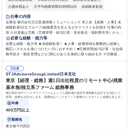
介護休暇あり
月平均残業時間20時間以内
未経験者歓迎
住宅手当あり
時短勤務あり
退職金あり
在宅OK
賞与あり
仕事の内容
育休あり
完全週休2日制
交通費支給
土日祝休み
寮・社宅あり
企業名 株式会社日立医薬情報ソリューションズ 求人名 【総務・人事】未
経験歓迎/日立グループ/組織運営を支えるゼネラリストを目指す 仕事の内
容 入社直後は労務（労務管理・給与計算・安全衛生・福利厚生等）からお
任せいたします。将来は総務・採用・教育業務へ守備範囲を広げ、組織運
必要な経験・能力等
営を支えるゼネラリストをめざせます。 ・初期業務：労働時間管理、給与
必要な経験・能力等 ★未経験歓迎！ ★人事・総務領域を横断的に経験し
計算、社会保険対応、福利厚生管理、安全衛生、健康経営推進等をお任せ
幅広いスキルを身につけたい方におすすめ！ ■労務管理(給与計算・社会保
します。ご経験に応じて、休職者管理など、幅広く経験を積んでいただき
険手続き・勤怠管理など)に関心があり主体的に取り組める方 ※労務経験
ます。 ・将来的な広がり：総務・採用・教育・税務対応・経営企画等。
者は早期にご活躍いただけます。 ■チームで仕事を推進できる方■将来は
★メンバーがマンツーマンで丁寧に教えるため、ご経験が浅くても安心！
マネジメント職として活躍したい 【尚可】■人事、労務、採用、教育業務
幅広く経験を積みたい意欲がある方に最適な環境です。 募集職種 【総
正社員
のご経験 ■労務管理（給与計算・社会保険手続き・勤怠管理など）の経験
STJAdvisorsGroupLimited日本支社
務・人事】未経験歓迎/日立グループ/組織運営を支えるゼネラリストを目
■衛生管理者の資格をお持ちの方 学歴・資格 学歴：大学院 大学 高専 短大
指す
専修学校 高校 語学力： 資格：
東京【経理・総務】週1日出社程度のリモート中心/残業
基本無/独立系ファーム 総務事務
独立系ECMアドバイザリーファームとして上場前後の資本市場戦略を設計する当社にて
経理・総務をお任せします。基礎的なバックオフィス業務からスタートし組織を支える専
任担当として広く活躍できる環境です。
年俸
400万円以上
勤務地
東京都千代田区