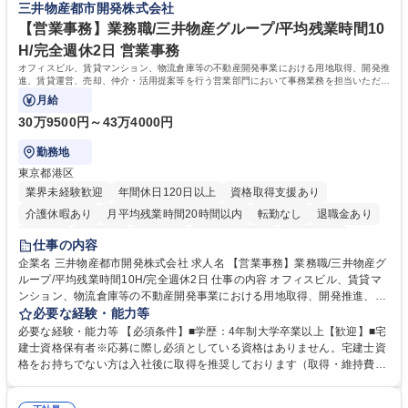
三井物産都市開発株式会社
歴・資格 学歴：大学院 大学 高専 短大 専修学校 高校 語学力： 資格：
【営業事務】業務職/三井物産グループ/平均残業時間10
H/完全週休2日 営業事務
オフィスビル、賃貸マンション、物流倉庫等の不動産開発事業における用地取得、開発推
進、賃貸運営、売却、仲介・活用提案等を行う営業部門において事務業務を担当いただき
ます。
月給
30万9500円～43万4000円
勤務地
東京都港区
業界未経験歓迎
年間休日120日以上
資格取得支援あり
介護休暇あり
月平均残業時間20時間以内
転勤なし
退職金あり
在宅OK
賞与あり
育休あり
完全週休2日制
交通費支給
仕事の内容
駅近5分以内
土日祝休み
寮・社宅あり
企業名 三井物産都市開発株式会社 求人名 【営業事務】業務職/三井物産グ
ループ/平均残業時間10H/完全週休2日 仕事の内容 オフィスビル、賃貸マ
ンション、物流倉庫等の不動産開発事業における用地取得、開発推進、賃
貸運営、売却、仲介・活用提案等を行う営業部門において事務業務を担当
必要な経験・能力等
いただきます。 【詳細】・契約書管理、契約書製本、捺印対応、ファイリ
必要な経験・能力等 【必須条件】■学歴：4年制大学卒業以上【歓迎】■宅
ング、登記簿取得、調書取得・支払業務（各種費用支払、支払管理、請
建士資格保有者※応募に際し必須としている資格はありません。宅建士資
求・支払データ登録、取引先マスター申請対応）・予算作成及び予実管
格をお持ちでない方は入社後に取得を推奨しております（取得・維持費用
理・各種稟議書、報告書作成業務・各種台帳管理、交際費・会議費支払報
の一部補助あり） 【求める人物像】 ・向学心豊かで、主体的に行動でき
告書作成及び月次管理・部内総務庶務全般 など※※配属先によっては上記
る方。 ・社内外の多様な関係者と協調して業務を進められるコミュニケー