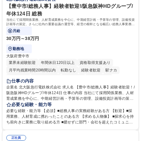
事業の他、新宿駅西口広場内に設置された照明を兼ねた広告「ブライトサ
ープ】総合職（事務）◇残業月平均9時間未満／有給年平均16日取得
イン」の管理運営を行うなど、事業収益を生み出す活動を積極的に行って
【豊中市/総務人事】経験者歓迎!/阪急阪神HDグループ/
います。 学歴・資格 学歴：大学院 大学 高専 短大 専修学校 高校 語学力：
年休124日 総務
資格：
当社にて採用関係業務、人材育成業務を中心に、中期経営計画・予算等の管理、設備投資
計画等の策定、さらに社内の重要会議の運営等、経営の根幹となる幅広い総務人事業務全
般を担当していただきます。
月給
30万円～38万円
勤務地
大阪府豊中市
業界未経験歓迎
年間休日120日以上
資格取得支援あり
月平均残業時間20時間以内
転勤なし
経験者歓迎
駅ナカ
退職金あり
完全週休2日制
交通費支給
駅近5分以内
仕事の内容
土日祝休み
服装自由
昼食補助あり
食事補助あり
企業名 北大阪急行電鉄株式会社 求人名 【豊中市/総務人事】経験者歓迎！/
阪急阪神HDグループ/年休124日 仕事の内容 当社にて採用関係業務、人材
育成業務を中心に、中期経営計画・予算等の管理、設備投資計画等の策
定、さらに社内の重要会議の運営等、経営の根幹となる幅広い総務人事業
必要な経験・能力等
務全般を担当していただきます。 【主な業務内容】 ■採用関係業務および
必要な経験・能力等 【必須】■総務人事の実務経験がある方 【歓迎】■採
人材育成(社員研修)業務の推進 ■中期経営計画および予算等の管理 ■設備
用業務、人材育成に携わったことのある方 【求める人物像】 ■探求心を持
投資計画等の策定 ■社内の重要会議の運営 ■その他総務人事業務全般 【入
ち前向きに業務に取り組める方 ■臆せずに部門・会社を超えたコミュニケ
社後】入社後は採用や育成をメインに担当し将来的には経営根幹に関わる
ーションの取れる方 ■自分で考えて行動のできる方 ■第二の創業期を迎え
総務人事業務全般へ幅広く従事していただきます。 募集職種 【豊中市/総
る当社で組織の次代を担うネクスト人材として長期的に成長したい方 ■周
務人事】経験者歓迎！/阪急阪神HDグループ/年休124日
正社員
囲のメンバーと協調しつつ主体性を持って能動的に業務を推進できる方 学