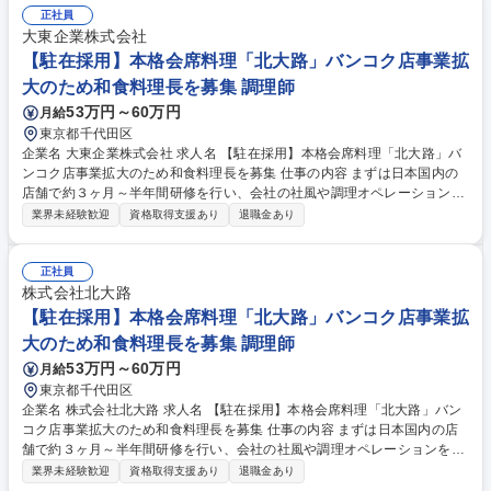
正社員
大東企業株式会社
【駐在採用】本格会席料理「北大路」バンコク店事業拡
大のため和食料理長を募集 調理師
53万円～60万円
月給
東京都千代田区
企業名 大東企業株式会社 求人名 【駐在採用】本格会席料理「北大路」バ
ンコク店事業拡大のため和食料理長を募集 仕事の内容 まずは日本国内の
店舗で約３ヶ月～半年間研修を行い、会社の社風や調理オペレーションを
確認して頂きます。その後バンコク店へ赴任し、料理長として業務を行っ
業界未経験歓迎
資格取得支援あり
退職金あり
ていただきます。 【具体的には】■現地スタッフ及び日本人スタッフのマ
ネジメント■調理場全体の管理・指導業務■食材管理や仕入れ管理■日本本
社との連携による季節メニューの導入・調整等 ★現地では日本人スタッフ
正社員
3名（副料理長含む）とローカルスタッフの管理・指導が主な業務となり
株式会社北大路
ます。日本本社が開発した季節メニューの導入や、より美味しく提供する
【駐在採用】本格会席料理「北大路」バンコク店事業拡
ための微調整も担当していただきます。【変更の範囲】当社業務全般 募集
大のため和食料理長を募集 調理師
職種 【駐在採用】本格会席料理「北大路」バンコク店事業拡大のため和食
53万円～60万円
月給
料理長を募集
東京都千代田区
企業名 株式会社北大路 求人名 【駐在採用】本格会席料理「北大路」バン
コク店事業拡大のため和食料理長を募集 仕事の内容 まずは日本国内の店
舗で約３ヶ月～半年間研修を行い、会社の社風や調理オペレーションを確
認して頂きます。その後バンコク店へ赴任し、料理長として業務を行って
業界未経験歓迎
資格取得支援あり
退職金あり
いただきます。 【具体的には】■現地スタッフ及び日本人スタッフのマネ