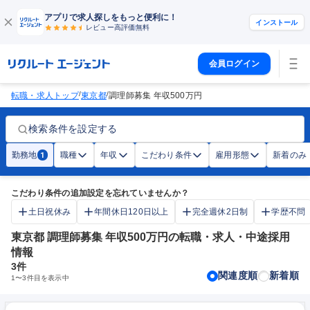
アプリで求人探しをもっと便利に！
インストール
レビュー高評価
無料
会員ログイン
/
/
転職・求人トップ
東京都
調理師募集 年収500万円
検索条件を設定する
勤務地
職種
年収
こだわり条件
雇用形態
新着のみ
1
こだわり条件の追加設定を忘れていませんか？
土日祝休み
年間休日120日以上
完全週休2日制
学歴不問
東京都 調理師募集 年収500万円の転職・求人・中途採用
情報
3
件
関連度順
新着順
1
〜
3
件目を表示中