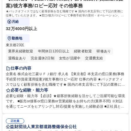
す。 学歴・資格 学歴：大学院 大学 語学力： 資格：
案)/後方事務/ロビー応対 その他事務
★バックオフィスではなく顧客折衝を含む職種です★ 国内の本支店等にて下記の業務に
従事していただきます。 ■窓口/後方/ロビーにて事務手続等の受付・オペレーション、お
客様対応
月給
32万4000円以上
勤務地
東京都23区
業界未経験歓迎
年間休日120日以上
経験者歓迎
研修あり
退職金あり
完全週休2日制
女性が活躍中
交通費支給
土日祝休み
仕事の内容
企業名 株式会社三菱ＵＦＪ銀行 求人名 【東京都】本支店の窓口業務(事務
手続受付/資産運用提案)/後方事務/ロビー応対 仕事の内容 ★バックオフィ
スではなく顧客折衝を含む職種です★ 国内の本支店等にて下記の業務に従
事していただきます。 ■窓口/後方/ロビーにて事務手続等の受付・オペレ
必要な経験・能力等
ーション、お客様対応 ■窓口にて、ご来店された個人のお客様に対して金
必要な経験・能力等 【必須】★顧客折衝経験を活かしてご活躍可能な環境
融商品のご提案 ■効率的な事務運用の検討・構築等 ≪業務紹介：ご応募前
です。 ■販売or接客or窓口業務or営業経験をお持ちの方(業界不問) ※対話
に必ずご覧ください≫ ※記事 https://www.mysite.bk.mufg.jp/career/circle/
を通じてニーズをヒアリングし対応/提案を実施した経験必須 ■正社員とし
article17/ ※動画 https://youtu.be/H-S7HaJqqbg 募集職種 【東京都】本支
ての就業経験1年以上 【歓迎】■金融業界での就業経験■銀行での預金為替
店の窓口業務(事務手続受付/資産運用提案)/後方事務/ロビー応対
事務経験 ■金融商品の提案・販売経験 ≪魅力≫研修やOJT環境が整ってい
正社員
るので安心して入行いただけます。 幅広いキャリアの選択肢があり、公募
公益財団法人東京都道路整備保全公社
や社内副業等を活用し、 一人ひとりが挑戦できるカルチャーが浸透してい