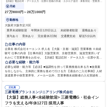
格：
【詳細】電話応対・データ入力・伝票や見積の作成・カタログ送付・来客対応・営業所内
で発生する事務業務や業務改善をお任せ。
月給
27万9000円～28万1000円
勤務地
大阪府大阪市淀川区
業界未経験歓迎
年間休日120日以上
未経験者歓迎
退職金あり
賞与あり
育休あり
完全週休2日制
交通費支給
駅近5分以内
土日祝休み
仕事の内容
企業名 株式会社キーエンス 求人名 【大阪・京都・滋賀】営業事務 ※未経
験可 仕事の内容 【仕事内容】大阪営業所、京都営業所、滋賀営業所いず
れかにて営業事務をお任せ。 【詳細】電話応対・データ入力・伝票や見積
の作成・カタログ送付・来客対応・営業所内で発生する事務業務や業務改
必要な経験・能力等
善をお任せ。 【教育制度】ご入社後、育成担当とペアになりながらOJTに
必要な経験・能力等 【必須】■協調性を持って業務推進出来る方 ■改善案
て業務を覚えていただくことが可能です。業務システムがきちんと構築さ
を出しながら、主体的に業務を進めて行ける方 【過去のご入社事例】人材
れているため、スムーズに仕事に慣れることができる環境です。また、
派遣業界や保育業界等、メーカー以外、営業事務未経験者の入社実績有
「チームで成果を出す文化」があり、良いやり方を積極的に共有しながら
【当社の事務職について】単なる事務ではなく主体性を発揮したサポート
常に改善を目指す風土のため、安心して業務に取り組んでいただけます。
により、キーエンスの付加価値向上に貢献します。ベースの定型業務に加
募集職種 【大阪・京都・滋賀】営業事務 ※未経験可
正社員
えて、お客様や社員の状況に合わせ、能動的なサポート、改善の動きも期
三菱電機プラントエンジニアリング株式会社
待され。組織を支えるスペシャリストとして、チームに貢献し、結果的に
社員から頼られる存在になることができます。平均19:30の退勤以降の業
【大阪】総務人事<未経験歓迎> 三菱電機G・社会イン
務の持ち帰りも禁止されており、メリハリのある働き方となります。 学
フラを支える/年休127日 採用人事
歴・資格 学歴：大学院 大学 高専 短大 語学力： 資格：