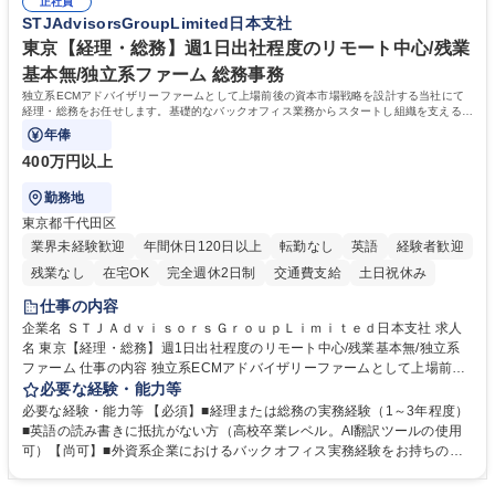
の他に担当頂く業務が発生する場合があります。 募集職種 【営業事務】
正社員
ション力がある方。 ・チャレンジを厭わず、粘り強く業務に取り組める
STJAdvisorsGroupLimited日本支社
業務職/三井物産グループ/平均残業時間10H/完全週休2日
方。多様な関係者と謙虚に信頼関係を構築でき、期限を意識したスケジュ
ール管理が出来る方。※将来的に他部署（営業部門、コーポレート部門）
東京【経理・総務】週1日出社程度のリモート中心/残業
へのジョブローテーションの可能性があります。 学歴・資格 学歴：大学
基本無/独立系ファーム 総務事務
院 大学 語学力： 資格：宅地建物取引士
独立系ECMアドバイザリーファームとして上場前後の資本市場戦略を設計する当社にて
経理・総務をお任せします。基礎的なバックオフィス業務からスタートし組織を支える専
任担当として広く活躍できる環境です。
年俸
400万円以上
勤務地
東京都千代田区
業界未経験歓迎
年間休日120日以上
転勤なし
英語
経験者歓迎
残業なし
在宅OK
完全週休2日制
交通費支給
土日祝休み
仕事の内容
企業名 ＳＴＪＡｄｖｉｓｏｒｓＧｒｏｕｐＬｉｍｉｔｅｄ日本支社 求人
名 東京【経理・総務】週1日出社程度のリモート中心/残業基本無/独立系
ファーム 仕事の内容 独立系ECMアドバイザリーファームとして上場前後
の資本市場戦略を設計する当社にて経理・総務をお任せします。基礎的な
必要な経験・能力等
バックオフィス業務からスタートし組織を支える専任担当として広く活躍
必要な経験・能力等 【必須】■経理または総務の実務経験（1～3年程度）
できる環境です。 ■日常経理、月次および年次決算サポート業務 ■本国
■英語の読み書きに抵抗がない方（高校卒業レベル。AI翻訳ツールの使用
（グローバル）との英文メール対応（AI翻訳ツール等を使用しての対応で
可）【尚可】■外資系企業におけるバックオフィス実務経験をお持ちの方
問題ございません） ■オフィス環境整備、郵便物の発送・受取等の総務業
【必須・尚可要件】簿記などの特別な資格や、TOEIC等のスコアは求めて
務全般 ■その他バックオフィス関連サポート ※ご経験に合わせて無理なく
おりません。日々の事務処理を丁寧かつ正確に行える方を歓迎します。