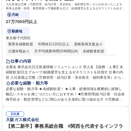
入社直後は労務（労務管理・給与計算・安全衛生・福利厚生等）からお任せいたします。
将来は総務・採用・教育業務へ守備範囲を広げ、組織運営を支えるゼネラリストをめざせ
ます。
月給
27万7000円以上
勤務地
東京都千代田区
業界未経験歓迎
年間休日120日以上
資格取得支援あり
介護休暇あり
月平均残業時間20時間以内
未経験者歓迎
住宅手当あり
時短勤務あり
退職金あり
在宅OK
賞与あり
仕事の内容
育休あり
完全週休2日制
交通費支給
土日祝休み
寮・社宅あり
企業名 株式会社日立医薬情報ソリューションズ 求人名 【総務・人事】未
経験歓迎/日立グループ/組織運営を支えるゼネラリストを目指す 仕事の内
容 入社直後は労務（労務管理・給与計算・安全衛生・福利厚生等）からお
任せいたします。将来は総務・採用・教育業務へ守備範囲を広げ、組織運
必要な経験・能力等
営を支えるゼネラリストをめざせます。 ・初期業務：労働時間管理、給与
必要な経験・能力等 ★未経験歓迎！ ★人事・総務領域を横断的に経験し
計算、社会保険対応、福利厚生管理、安全衛生、健康経営推進等をお任せ
幅広いスキルを身につけたい方におすすめ！ ■労務管理(給与計算・社会保
します。ご経験に応じて、休職者管理など、幅広く経験を積んでいただき
険手続き・勤怠管理など)に関心があり主体的に取り組める方 ※労務経験
ます。 ・将来的な広がり：総務・採用・教育・税務対応・経営企画等。
者は早期にご活躍いただけます。 ■チームで仕事を推進できる方■将来は
★メンバーがマンツーマンで丁寧に教えるため、ご経験が浅くても安心！
マネジメント職として活躍したい 【尚可】■人事、労務、採用、教育業務
幅広く経験を積みたい意欲がある方に最適な環境です。 募集職種 【総
正社員
のご経験 ■労務管理（給与計算・社会保険手続き・勤怠管理など）の経験
大阪ガス株式会社
務・人事】未経験歓迎/日立グループ/組織運営を支えるゼネラリストを目
■衛生管理者の資格をお持ちの方 学歴・資格 学歴：大学院 大学 高専 短大
指す
専修学校 高校 語学力： 資格：
【第二新卒】事務系総合職 #関西を代表するインフラ