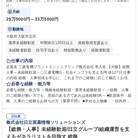
総務・人事領域を中心に、これまでのご経験に応じて幅広くお任せします。 ＜具体的に
は＞
月給
29万5000円～33万5000円
勤務地
大阪府大阪市北区
業界未経験歓迎
年間休日120日以上
資格取得支援あり
未経験者歓迎
住宅手当あり
時短勤務あり
経験者歓迎
退職金あり
在宅OK
賞与あり
完全週休2日制
交通費支給
仕事の内容
駅近5分以内
土日祝休み
服装自由
寮・社宅あり
食事補助あり
企業名 三菱電機プラントエンジニアリング株式会社 求人名 【大阪】総務
人事＜未経験歓迎＞◇三菱電機G・社会インフラを支える/年休127日 仕事
の内容 総務・人事領域を中心に、これまでのご経験に応じて幅広くお任せ
します。 ＜具体的には＞ ・総務/人事労務（給与・社保・勤怠管理など）
必要な経験・能力等
・採用・教育研修 ・福利厚生運用 など ※基本的には事務所勤務ですが、
必要な経験・能力等 ＜職種未経験歓迎・業界未経験歓迎＞ ～総務、人事
採用や教育等の業務内容により、関西圏以外への日帰り・宿泊を伴う国内
のご経験が無い方でも、意欲のある方であれば未経験OK～ ■歓迎条件：総
出張もございます。 ※担当業務を持ちつつ、お互いに助け合いながら、総
務、人事のご経験をお持ちの方（業界不問） ■求める人物像：・社内外の
務部という組織として協力しながら進める体制です。 募集職種 【大阪】
関係各部門との調整を率先して行い、業務を円滑に遂行できる協調性やコ
総務人事＜未経験歓迎＞◇三菱電機G・社会インフラを支える/年休127日
ミュニケーション能力を持っている方 ・人事総務領域に興味がありゼネラ
正社員
リスト志向をお持ちの方 学歴・資格 学歴：大学院 大学 語学力： 資格：
株式会社日立医薬情報ソリューションズ
【総務・人事】未経験歓迎/日立グループ/組織運営を支
えるゼネラリストを目指す 総務