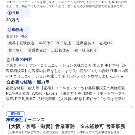
≪★コミュニケーションを通してキリンのファンを増やしませんか？★≫ お客様のお声
をより良い商品づくりに活かしていく上で、窓口となるお客様相談室でのお仕事です。
月給
30万円
勤務地
東京都中野区
業界未経験歓迎
年間休日120日以上
退職金あり
在宅OK
賞与あり
交通費支給
土日祝休み
寮・社宅あり
仕事の内容
企業名 キリンアンドコミュニケーションズ株式会社 求人名 中野本社【お
客様相談室】お客様のお声をもとにより良い商品づくりへ貢献 仕事の内容
≪★コミュニケーションを通してキリンのファンを増やしませんか？★≫
お客様のお声をより良い商品づくりに活かしていく上で、窓口となるお客
必要な経験・能力等
様相談室でのお仕事です。 日々お客様からいただくキリングループへのご
必要な経験・能力等 【必須】コールセンターやお客様相談室の業務経験、
意見を、企業活動に活かしています。お客様からの声に迅速かつ誠意をも
PCが使える方（Word・Excel）【働き方】在宅勤務・リモートワーク相
って対応、情報提供するとともにグループ内活動に反映しています。 【具
談可/月平均残業7～8時間程度 【入社後の研修】着任から1か月は電話対応
体的には】電話応対、メール、お手紙対応、ご指摘品調査報告書作成、有
のOJTを中心に実施し、電話対応に慣れた段階でメール・手紙のOJTを実
人チャットボット対応など。 【1日の対応件数】■電話：月間一人当たり
施する予定です。独り立ち以降もしっかりフォローする体制を整えていま
平均100件前後■メール・手紙：同上40件前後 募集職種 中野本社【お客様
正社員
すのでご安心ください。 【当社について】キリングループの広報機能を担
株式会社キーエンス
相談室】お客様のお声をもとにより良い商品づくりへ貢献
う会社として、お客様との出会いを大切にし、磨き上げたホスピタリティ
を込めてコミュニケーションをとりながら広報関連業務を行っておりま
【大阪・京都・滋賀】営業事務 ※未経験可 営業事務
す。 学歴・資格 学歴：大学院 大学 高専 短大 専修学校 高校 語学力： 資
【仕事内容】大阪営業所、京都営業所、滋賀営業所いずれかにて営業事務をお任せ。