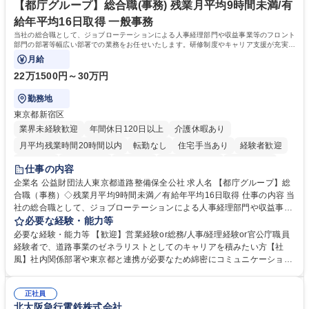
ます。 学歴・資格 学歴：大学院 大学 高専 短大 専修学校 高校 語学力：
【都庁グループ】総合職(事務) 残業月平均9時間未満/有
資格：
給年平均16日取得 一般事務
当社の総合職として、ジョブローテーションによる人事経理部門や収益事業等のフロント
部門の部署等幅広い部署での業務をお任せいたします。研修制度やキャリア支援が充実し
ております！ ※下記業務詳細
月給
22万1500円～30万円
勤務地
東京都新宿区
業界未経験歓迎
年間休日120日以上
介護休暇あり
月平均残業時間20時間以内
転勤なし
住宅手当あり
経験者歓迎
研修あり
退職金あり
賞与あり
完全週休2日制
交通費支給
仕事の内容
駅近5分以内
資格取得手当あり
食事補助あり
企業名 公益財団法人東京都道路整備保全公社 求人名 【都庁グループ】総
合職（事務）◇残業月平均9時間未満／有給年平均16日取得 仕事の内容 当
社の総合職として、ジョブローテーションによる人事経理部門や収益事業
等のフロント部門の部署等幅広い部署での業務をお任せいたします。研修
必要な経験・能力等
制度やキャリア支援が充実しております！ ※下記業務詳細 【業務詳細】■
必要な経験・能力等 【歓迎】営業経験or総務/人事/経理経験or官公庁職員
管理部門：広報、人事、経理など当公社の運営に係る管理業務 ■収益部
経験者で、道路事業のゼネラリストとしてのキャリアを積みたい方【社
門：駐車場の新規開拓、管理運営、新宿駅西口広場の「イベントコーナ
風】社内関係部署や東京都と連携が必要なため綿密にコミュニケーション
ー」などの管理運営 ■道路部門：整備の急がれる骨格幹線道路や木造住宅
を図っています。 【業務の魅力】■幅広く携われる：総合職（事務）で
密集地域の特定整備路線の用地取得、道路に関する普及啓発事業、都内の
は、駐車場の管理運営や道路用地の取得、公益財団法人の中枢を担う管理
道路施設や道路工事現場の見学ツアー事業 ※入社後は上記いずれかの部門
正社員
部門など多岐に渡る業務を経験できます。 ■様々なプロジェクト：駐車場
北大阪急行電鉄株式会社
へ配属。※業務内容変更の範囲：会社の定める業務 募集職種 【都庁グル