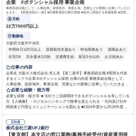
企業 #ポテンシャル採用 事業企画
事務系総合職として、人事総務、資源海外、事業企画、営業などの業務に従事していただ
きます。 【業務内容の一例】■所属事業部の勤労業務 ■海外に関係する各種業務 ■営業部
門の企画スタッフ、ルート営業
月給
22万7000円以上
勤務地
大阪府大阪市中央区
年間休日120日以上
資格取得支援あり
時短勤務あり
退職金あり
在宅OK
完全週休2日制
交通費支給
駅近5分以内
土日祝休み
服装自由
第二新卒歓迎
寮・社宅あり
食事補助あり
仕事の内容
企業名 大阪ガス株式会社 求人名 【第二新卒】事務系総合職 #関西を代表
するインフラ企業 #ポテンシャル採用 仕事の内容 事務系総合職として、
人事総務、資源海外、事業企画、営業などの業務に従事していただきま
す。 【業務内容の一例】■所属事業部の勤労業務 ■海外に関係する各種業
必要な経験・能力等
務 ■営業部門の企画スタッフ、ルート営業 【キャリアパス】入社後の配属
必要な経験・能力等 ★当社でご活躍期待できるポテンシャルを有している
ポジションで一定期間ご活躍頂いた後、本人の適性及び将来のキャリアを
方 【人物像】・ロジカルシンキングで物事を捉えられる ・社内及び社外
鑑みてジョブローテーションを行います。 【育成】OJTでの現場育成や研
関係者と円滑なコミュニケーションを図れる ■2024年度から2026年度ま
修カリキュラムを通じて、Daigasグループの業務で必要となる知識につい
での3ヵ年を対象とする「Daigasグループ中期経営計画2026」を策定しま
て学んでいただきます。 募集職種 【第二新卒】事務系総合職 #関西を代
した。https://www.osakagas.co.jp/company/press/pr2024/1777576_564
表するインフラ企業 #ポテンシャル採用
正社員
72.html ■エネルギーセキュリティの不安定化や気候変動による自然災害の
株式会社三菱UFJ銀行
甚大化など、これまで以上に社会課題解決の重要性が高まっています。
「未来の日常」の創造に向けて持続可能な社会の実現に貢献してまいりま
【東京都】本支店の窓口業務(事務手続受付/資産運用提