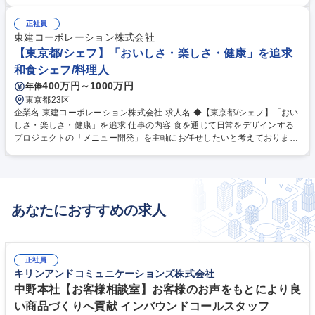
ジメント■調理場全体の管理・指導業務■食材管理や仕入れ管理■日本本社
との連携による季節メニューの導入・調整等 ★現地では日本人スタッフ3
正社員
名（副料理長含む）とローカルスタッフの管理・指導が主な業務となりま
東建コーポレーション株式会社
す。日本本社が開発した季節メニューの導入や、より美味しく提供するた
【東京都/シェフ】「おいしさ・楽しさ・健康」を追求
めの微調整も担当していただきます。【変更の範囲】当社業務全般 募集職
和食シェフ/料理人
種 【駐在採用】本格会席料理「北大路」バンコク店事業拡大のため和食料
400万円～1000万円
年俸
理長を募集
東京都23区
企業名 東建コーポレーション株式会社 求人名 ◆【東京都/シェフ】「おい
しさ・楽しさ・健康」を追求 仕事の内容 食を通じて日常をデザインする
プロジェクトの「メニュー開発」を主軸にお任せしたいと考えておりま
す。単なる調理にとどまらず、自らのアイデアを形にする深い思考と試行
錯誤が求められるポジションです。 ご自身の料理の引き出しを最大限に活
用し、ゼロから価値を創り出すプロセスを牽引していただくことを期待し
ております。※試作品の提供（プレゼン）タイミングは、弊社規定のスケ
ジュールに準じて実施予定です。 ※具体的な業務内容は以下記載しており
あなたにおすすめの求人
ます※ 募集職種 ◆【東京都/シェフ】「おいしさ・楽しさ・健康」を追求
正社員
キリンアンドコミュニケーションズ株式会社
中野本社【お客様相談室】お客様のお声をもとにより良
い商品づくりへ貢献 インバウンドコールスタッフ