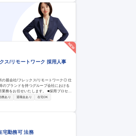
ックオフィス業務を東京にて行っており、今
クス/リモートワーク 採用人事
ド等のブランドを持つグループ会社における
せいたします。 ■採用プロセス
および効果測定・KPI管理を通じた採用改
勤務あり
退職金あり
在宅OK
わせを通じた採用要件のブラッシュアップや
、内定決定からクロージングまでの一連の対
/リモートワーク◎
在宅勤務可 法務