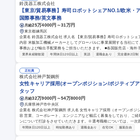
鈴茂器工株式会社
【東京/貿易事務】寿司ロボットシェアNO.1/欧米・
国際事務/英文事務
25万4000円～31万円
月給
東京都練馬区
企業名 鈴茂器工株式会社 求人名 【東京/貿易事務】寿司ロボットシェアNO.1/欧米・アジア向け輸出入業務 仕事の
内容 米飯加工機械メーカーとしてグローバルに事業展開する当社に
事務および輸出手配業務をご担当いただきます。 ■各国販売店・海外子会社向けの輸出手配業務 ■受発注・売上確
定処理および入金管理 ■輸出書類作成（Invoice等）やLC買取手続き
業界未経験歓迎
年間休日120日以上
英語
退職金あり
完全週休2日制
的な日本食ブームを背景に、食の美味しさを届ける伝道師としてグロ
大きい環境です。 募集職種 【東京/貿易事務】寿司ロボットシェ
正社員
株式会社神戸製鋼所
女性キャリア採用(オープンポジション/ポジティブア
タッフ
32万9000円～54万8000円
月給
兵庫県神戸市中央区
企業名 株式会社神戸製鋼所 求人名 女性キャリア採用（オープンポジション／ポジティブアクション） 仕事の内
容 営業、コーポレート、エンジニアなど幅広く募集をしており、ご
ンについて打診をさせていただきます。※選考職種については、一次
【制度】■産前産後休暇 ■育児休業：取得率99.1%（2020年度実績）
年間休日120日以上
時短勤務あり
退職金あり
在宅OK
服装自由
ク ■フレックスタイム制 ■育児休業からの早期復帰支援制度：育児
認可保育所に入れることができずやむなく認可外保育所に入れて復帰