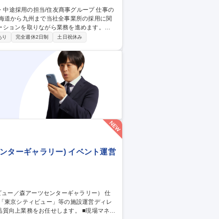
北海道から九州まで当社全事業所の採用に関
ーションを取りながら業務を進めます。
トの選定・準備・出席、候補学生との連
あり
完全週休2日制
土日祝休み
採用方法・業者選定、採用業者との打ち合
・労務管理・人事システム・部の予算作成な
秋葉原/採用担当】
ンターギャラリー) イベント運営
ズ「東京シティビュー」等の施設運営ディレ
務をお任せします。 ■現場マネジ