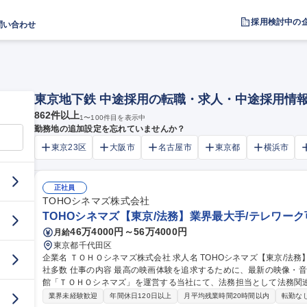
採用検討中の
問い合わせ
東京地下鉄 中途採用の転職・求人・中途採用情
862
件以上
1
〜
100
件目を表示中
勤務地の追加設定を忘れていませんか？
東京23区
大阪市
名古屋市
東京都
横浜市
正社員
TOHOシネマズ株式会社
TOHOシネマズ【東京/法務】業界最大手/テレワーク
46万4000円～56万4000円
月給
東京都千代田区
企業名 ＴＯＨＯシネマズ株式会社 求人名 TOHOシネマズ【東京/法務】業界最大手/テレワーク可/土日祝休/中途入
社多数 仕事の内容 最高の映画体験を追求するために、最新の映像・音響技術と快適な空間づくりにこだわる映画
館「ＴＯＨＯシネマズ」を運営する当社にて、法務担当として法務関連業務をお任
書関係（審査、作成、作成支援） ■社内規程、規約等の作成、アップ
業界未経験歓迎
年間休日120日以上
月平均残業時間20時間以内
転勤な