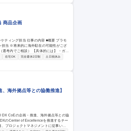
の構築■契約書管理システムの整備 ■債権
得て対応） ■コンプライアンス研修（劇場
 商品企画
ン担当 ※将来的に海外駐在の可能性がござ
 【具体的には】 ・ガン
入に向けたマーケティング戦略立案と実行
在宅OK
完全週休2日制
土日祝休み
荷指示、入金確認等 ・現地イベント、店頭
・推進、海外拠点等との協働推進】
進、プロジェクトマネジメントに従事いた