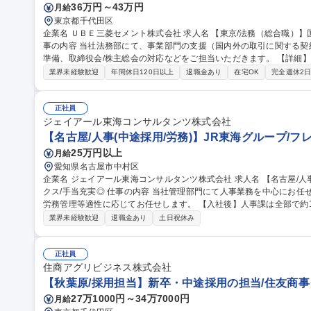
36万円～43万円
月給
東京都千代田区
企業名 ＵＢＥ三菱セメント株式会社 求人名 【東京/法務（総合職）】国内大手のセメントメーカー/在宅勤務可 仕
事の内容 当社法務部にて、事業部門の支援（国内外の取引に関する契
準備、取締役会/株主総会の対応などをご担当いただきます。 【詳細】・事業部門の支援（国内外の取引契約、M
&A等）：基本的には、1案件につき1人で対応、規模が大きいものは
業界未経験歓迎
年間休日120日以上
退職金あり
在宅OK
完全週休2
会の経験があれば）株式上場の準備、取締役会/株主総会：株式実務
んで対応。 【キャリアパス】法務部の課長級、副部長級。経営企画
務を取りまとめる課長級、副部長級 等 募集職種 【東京/法務（総合職）】国内大手のセメントメーカー/在宅勤務
正社員
可
ジェイアール東海コンサルタンツ株式会社
【名古屋/人事(中途採用/労務)】JR東海グループ/フ
25万円以上
月給
愛知県名古屋市中村区
企業名 ジェイアール東海コンサルタンツ株式会社 求人名 【名古屋/人事(中途採用/労務)】JR東海グループ/フレッ
クス/手当充実◎ 仕事の内容 当社管理部門にて人事業務を中心にお任せします。各種人事制度の運用、中途採用・
労務管理等適性に応じてお任せします。 【入社後】人事課は全部で約10名。経験豊富な先輩社員がフォローしま
すので、人事業務微経験の方でも安心ください。 【ポジションの魅
業界未経験歓迎
退職金あり
土日祝休み
ュニケーションを通じて様々な人と関わりながら幅広くスキルアップ
手当）がございます。 募集職種 【名古屋/人事(中途採用/労務
正社員
住商アグリビジネス株式会社
【秋葉原/採用担当】新卒・中途採用の担当/住友商事
27万1000円～34万7000円
月給