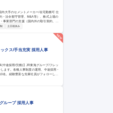
約・法令順守管理、M&A等）、株式上場の
チームを組んで対応。 ・（株式実務・株主総
日制
土日祝休み
・株主総会の実務経験によって、チームを組
部、総務部等内で法的知識が必要とされる業
レックス/手当充実 採用人事
力】社内外問わず協働が発生するため、コミ
が可能です。労務・人事関係の資格（各種
)】JR東海グループ/フレックス/手当充実◎
グループ 採用人事