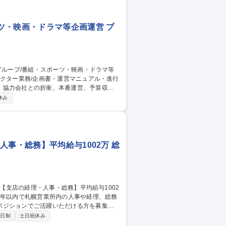
ツ・映画・ドラマ等企画運営 プ
・協力会社との折衝、本番運営、予算収支
休み
！様々な現場を経験し、スキル次第ではす
事・総務】平均給与1002万 総
ポジションでご活躍いただける方を募集し
2日制
土日祝休み
員の労務、勤怠管理 ■安全書類作成や入札