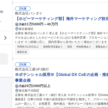
るトラブル事案の相談受付、問い合わせ対応 ■リスクマネジメント体制
回収・小規模な訴訟対応（規模次第ではグループの顧問弁護士の協力を
などで起きる事案の相談受け付け） 募集職種 TOHOシネマズ【東京/法務】業界最大手/テレワーク可/土日祝休/中
正社員
日制
途入社多数
株式会社バンダイ
【ホビーマーケティング部】海外マーケティング担当
し
31万5000円～40万円
月給
東京都港区
企業名 株式会社バンダイ 求人名 【ホビーマーケティング部】海外マーケティング担当 仕事の内容 ■概要 プラモ
デルをはじめとしたホビービジネスにおける海外営業・プロモーショ
います ※ご経験に応じ、国内営業から担当いただく場合がございます（選考内でご相談）
プラやポケプラをはじめとするプラモデル商品の海外拡販や新商品導
年間休日120日以上
資格取得支援あり
英語
時短勤務あり
退職金あり
・海外の販売代理店や法人との商談、商品/サービスの案内、受注、出
服装自由
施策、WEBプロモーション等の販促活動の実行と管理 募集職種 【ホビーマーケティング部】海外マーケティング
担当
正社員
株式会社三菱UFJ銀行
※ポテンシャル採用※【Global DX CoEの企画
事業企画
28万2000円以上
月給
東京都千代田区
企業名 株式会社三菱ＵＦＪ銀行 求人名 ※ポテンシャル採用※【Global DX CoEの企画・推進、海外拠点等との協
働推進】 仕事の内容 今後の成長意欲や可能性を期待して、グローバルDXのCenter of Excellenceを推進するチー
ムの一員として、企画運営、海外拠点・海外グループ会社との協働推