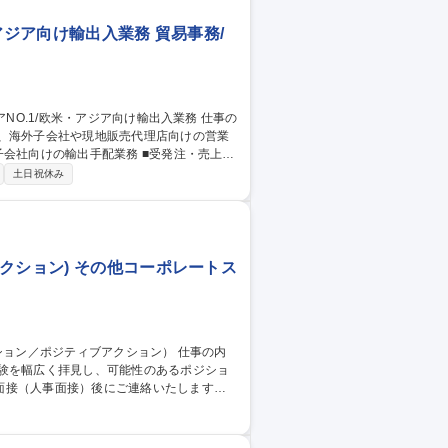
アジア向け輸出入業務 貿易事務/
て、海外子会社や現地販売代理店向けの営業
 ■業務プロセス改善提案 【仕事の魅力】世界
土日祝休み
ーバル市場の拡大に貢献できるやりがいの
アNO.1/欧米・アジア向け輸出入業務
クション) その他コーポレートス
経験を幅広く拝見し、可能性のあるポジショ
面接（人事面接）後にご連絡いたします
 ■短時間勤務制度（育児・介護） ■テレワー
休業からの早期復帰を希望するものの、子供を
した従業員に対して、認可保育所の利用料