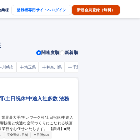
企業様
登録者専用サイトへログイン
新規会員登録（無料）
報
関連度順
新着順
川崎市
埼玉県
神奈川県
千葉市
大阪府
千葉県
可/土日祝休/中途入社多数 法務
せいたします。 【詳細】■契約
デート、法令（改正）対応 ■劇場などで起き
し
完全週休2日制
土日祝休み