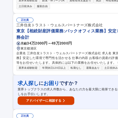
だきます。 【魅力】■BPRの基本的な考え方にも触れて頂きつつ、邦銀随一の海外ネットワークを誇る当行に於い
業界未経験歓迎
副業・WワークOK
資格取得支援あり
英語
時短勤務
て、グローバルベースでDXの企画・推進・取り纏めなどに携わること
土日祝休み
服装自由
宅勤務は50％以上、休暇はもちろん、育休を取る方が多くいます。 ■
用者となり、今後更に拡大予定。DX人材に特化した人事制度があります。 募集職種 ※ポテンシャル採用※
bal DX CoEの企画・推進、海外拠点等との協働推進】
正社員
三井住友トラスト・ウェルスパートナーズ株式会社
東京【相続財産評価業務:バックオフィス業務】安定
務会計
34万2000円～49万2000円
月給
東京都港区
企業名 三井住友トラスト・ウェルスパートナーズ株式会社 求人名 東京【相続財産評価業務:バックオフィス業
務】安定した環境で専門性を活かせる 仕事の内容 お客様の資産の評価及び、相続申告に関わる各種データの作成
等をお任せいたします。具体的には以下の業務をお任せいたします。
【業務詳細】■相続財産評価のお申込みがあったお客様、銀行担当者、
業界未経験歓迎
年間休日120日以上
転勤なし
退職金あり
土日祝休み
続財産の確定、(2)評価明細の作成、(3)税理士が行う申告書類の作
対応する業務を行います。■主に評価明細の作成：相続財産を法令に
明細を作成します。土地の評価、未上場株式、出資金の評価など、専門性が高い評
求人探し
お困り
に
ですか？
【相続財産評価業務:バックオフィス業務】安定した環境で専門性を活
業界トップクラスの求人件数から、あなたの力を最大限に発揮できる
しをお手伝いします。
アドバイザーに相談する
正社員