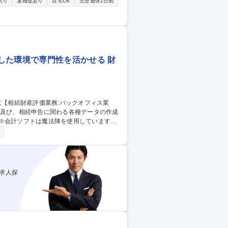
あり
退職金あり
在宅OK
完全週休2日制
が出来ます。 ■服装は通年カジュアル、在
中途採用も多く、全体の20～30％が中途採
【Glo
した環境で専門性を活かせる 財
 ※会計ソフトは魔法陣を使用しています。
提携税理士法人の税理士と連携して、(1)相
成・申告が申告期限までに滞りなく行うように
則り正しく評価し、相続税申告に必要な評価
価を行います。 募集職種 東京
かせる
求人探