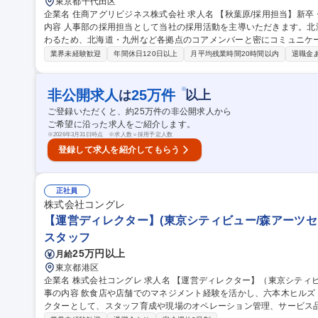
東京都千代田区
企業名 住商アグリビジネス株式会社 求人名 【秋葉原/採用担当】新卒・中途採用の担当/住友商事グループ 仕事の
内容 人事部の採用担当として当社の採用活動を主導いただきます。
わるため、北海道・九州など各拠点のコアメンバーと密にコミュニケ
【新卒】採用計画作成、採用イベントの運営、大学訪問、出展イベン
業界未経験歓迎
年間休日120日以上
月平均残業時間20時間以内
退職金
絡、面接担当など（大卒・高卒とも発生）【中途】求人内容の作成、
わせ、面談・面接担当など ★採用業務が主な担当ですが、人材育成
どにも携わっていただき、将来的に部の中核人材としての活躍を期待しています。 募集職種 【
※
非公開求人
25
万件
は
以上
新卒・中途採用の担当/住友商事グループ
ご登録いただくと、約
25
万件の非公開求人から
ご希望に沿った求人をご紹介します。
※
2026年3月31日時点 ※求人数＝採用予定人数
登録して求人を紹介してもらう
正社員
株式会社コングレ
【運営ディレクター】(東京シティビュー/森アーツセ
スタッフ
25万円以上
月給
東京都港区
企業名 株式会社コングレ 求人名 【運営ディレクター】（東京シティビュー／森アーツセンターギャラリー） 仕
事の内容 飲食店や店舗でのマネジメント経験を活かし、六本木ヒル
クターとして、スタッフ育成や現場のオペレーション管理、サービス品質向上業