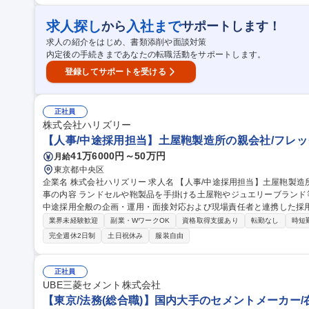
関連資料の準備など、各事務業務 （採用背景）現在、札幌管轄のバ
後札幌営業所へ業務移管を見据えております。 募集職種 ※札幌(初任地配属は東京本店を予定)【支店の経理・人
求人探し
入社まで
から
サポートします！
事・総務】平均給与1002万
求人の紹介をはじめ、書類添削や面談対策
内定後の手続きまであなたの転職活動をサポートします。
登録してサポートを受ける
正社員
株式会社ハリズリー
【人事/中途採用担当】土屋鞄製造所の親会社/フレッ
41万6000円～50万円
月給
東京都中央区
企業名 株式会社ハリズリー 求人名 【人事/中途採用担当】土屋鞄製造所の親会社/フレックス/リモートワーク◎ 仕
事の内容 ランドセルや鞄製品を手掛ける土屋鞄やジュエリーブラン
中途採用全般の企画・運用・面接対応および現場責任者と連携した採用業務をお任
の運用・改善：エージェントマネジメント、求人媒体・各種手法の選定
業界未経験歓迎
副業・WワークOK
資格取得支援あり
転勤なし
時短
善 ■現場とのすり合わせ・要件定義：各部門の現場責任者との打ち合
完全週休2日制
土日祝休み
服装自由
求人内容の整理 ■選考対応・クロージング：応募者対応、面接の実施
応 募集職種 【人事/中途採用担当】土屋鞄製造所の親会社/フレックス
正社員
UBE三菱セメント株式会社
【東京/法務(総合職)】国内大手のセメントメーカー/