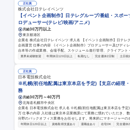
との差額を補助金として支給する制度。■育児のための特別休暇 募集職種 女性キャリア採用（オープンポジショ
正社員
ン／ポジティブアクション）
株式会社日テレイベンツ
【イベント企画制作】日テレグループ/番組・スポー
ロデューサー(テレビ/映画/アニメ)
30万円以上
月給
東京都港区
企業名 株式会社日テレイベンツ 求人名 【イベント企画制作】日テレグループ/番組・スポーツ・映画・ドラマ等
企画運営 仕事の内容 《イベント企画制作》プロデューサー及びディレクター業務/企画書・運営マニュアル・進行
台本等の作成業務、会場手配、スケジュール進行管理、クライアント
管理、 新規事業開発等イベントに係るあらゆる業務。 【魅力】展覧会、スポーツイベント、PRイベント、エコイ
業界未経験歓迎
年間休日120日以上
転勤なし
完全週休2日制
土日祝
ベント、展示会、各種式典など、幅広い分野のイベントに携われます
ぐに担当をお任せすることもあります。 募集職種 【イベント企画制作】日テレグループ/番組・スポーツ・映画・
ドラマ等企画運営
正社員
日本電技株式会社
※札幌(初任地配属は東京本店を予定)【支店の経理・人
務
30万円～40万円
月給
北海道札幌市中央区
企業名 日本電技株式会社 求人名 ※札幌(初任地配属は東京本店を予定)【支店の経理・人事・総務】平均給与1002
万 仕事の内容 入社後は東京本店業務課にて業務に慣れていただき、数年以内で札幌営業所内の人事や経理、総務
分野のバックオフィス業務をお任せします。将来的にマネージャーの
ます。 支店/事業所内でのバックオフィス事務が主な業務です。 ■工事出来高請求書の作成、請求管理などの経理
年間休日120日以上
資格取得支援あり
退職金あり
在宅OK
完全週休
業務■工事仕入品の発注、納期管理、支払いなどの購買業務■支店内社