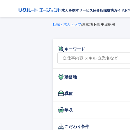
求人を探す
サービス紹介
転職成功ガイド
お
転職・求人トップ
/
東京地下鉄 中途採用
キーワード
勤務地
職種
年収
こだわり条件