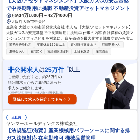
【大阪/アセットマネジメント】大阪ガスGの安定基盤
で中長期運用に挑戦 不動産投資アセットマネジメント
34万1000円～42万4000円
月給
大阪府大阪市中央区
企業名 大阪ガス都市開発株式会社 求人名 【大阪/アセットマネジメント】
大阪ガスGの安定基盤で中長期運用に挑戦◎ 仕事の内容 自社保有の賃貸マ
ンション/オフィスビルを対象に、資産価値を最大化する戦略立案から実行
までお任せします。Daigasグループの安定した経営基盤のもと、専門性を
業界未経験歓迎
年間休日120日以上
資格取得支援あり
時短勤務あり
活かし、 中長期的なキャリア形成が可能◎ ■資産ポートフォリオ戦略の策
退職金あり
在宅OK
完全週休2日制
土日祝休み
服装自由
定 ■物件の収益向上を目的とした運営計画の立案・実行（バリューアッ
プ・リーシング等） ■PM会社との連携（指導・業務管理） ■運営管理ノウ
ハウを反映し、開発時の商品企画の策定 ■物件売却時などのアセットマネ
※
非公開求人
25
万件
は
以上
ジメント業務 募集職種 【大阪/アセットマネジメント】大阪ガスGの安定
ご登録いただくと、約
25
万件の
基盤で中長期運用に挑戦◎
非公開求人からご希望に沿った
求人をご紹介します。
※
2026年3月31日時点 ※求人数＝採用予定人数
登録して求人を紹介してもらう
正社員
ヤンマーホールディングス株式会社
【法規認証/滋賀】産業機械用パワーソースに関する排
ガス法規対応 在宅勤務可 機械品質管理