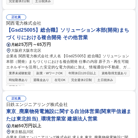
完全週休2日制
土日祝休み
ーカーの草分け的存在で、JIS(日本工業規格)のモデルとなるガス栓を開
発/都市ガス用ガス栓シェアは全国トップクラス/技術開発を重視してお
り、ガス栓メーカーでは最多の受賞歴を誇ります/ガス漏れを防止するため
正社員
のミクロン単位の設計/加工技術を保有。 【顧客】都市ガス事業者、LPガ
関西電力株式会社
ス事業者、ガス機器メーカー、専門商社等 【商材】都市ガス用ガス栓、L
【Gsd25005】総合職】ソリューション本部(開発)まち
Pガス用ガス栓、温水コンセント等 募集職種 【東京/千代田区/ルート営
づくりにおける複合開発 その他営業
業】高シェアのガス栓メーカー/働き方とやりがい◎
25万円～65万円
月給
大阪府大阪市北区
企業名 関西電力株式会社 求人名 【Gsd25005】総合職】ソリューション
本部（開発）まちづくりにおける複合開発 仕事の内容 原子力・再生可能
エネルギーを活用した安定的な電力供給に加え、情報通信や不動産、ガス
事業など多様な事業展開をしている当社にて、「魅力的・持続的なまちづ
業界未経験歓迎
副業・WワークOK
年間休日120日以上
資格取得支援あり
くり」を提案する業務に従事して頂きます。 【業務の一例】まちづくりに
時短勤務あり
退職金あり
在宅OK
完全週休2日制
土日祝休み
関与するデベロッパーやゼネコン、設計事務所、自治体などへエネルギー
服装自由
商材等のソリューション提案活動等。 【将来のキャリアパス】 ソリュー
ション本部を主軸にエネルギーを含めた様々な事業領域で、都市開発・再
正社員
開発のスキルを活かして幹部候補としてのキャリアアップを期待していま
日鉄エンジニアリング株式会社
す。 募集職種 【Gsd25005】総合職】ソリューション本部（開発）まち
東京_廃棄物発電施設に関する自治体営業(関東甲信越ま
づくりにおける複合開発
たは東北担当)_環境営業室 建築法人営業
50万円以上
月給
東京都品川区
企業名 日鉄エンジニアリング株式会社 求人名 東京_廃棄物発電施設に関