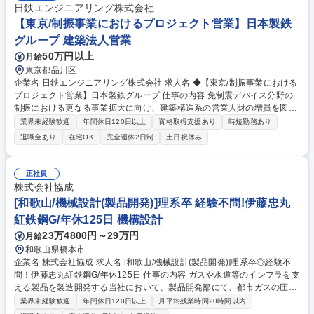
は北米で中国、インド、ヨーロッパ、韓国エリアでの法規認証業務があり
日鉄エンジニアリング株式会社
ます。★産業用エンジン、乗用車・トラックメーカでの製品開発経験、認
【東京/制振事業におけるプロジェクト営業】日本製鉄
証当局や業界団体での折衝経験をお持ちの方はご経験が活かせます！ 募集
グループ 建築法人営業
職種 【法規認証/滋賀】管理職候補/産業機械用パワーソースに関する排ガ
ス法規対応
50万円以上
月給
東京都品川区
企業名 日鉄エンジニアリング株式会社 求人名 ◆【東京/制振事業における
プロジェクト営業】日本製鉄グループ 仕事の内容 免制震デバイス分野の
制振における更なる事業拡大に向け、建築構造系の営業人財の増員を図る
ため、プロジェクト営業を増員募集します。主に、ゼネコンや設計事務所
業界未経験歓迎
年間休日120日以上
資格取得支援あり
時短勤務あり
(建築構造設計者)を顧客として、制振案件に係る ニーズの掘り起こしを行
退職金あり
在宅OK
完全週休2日制
土日祝休み
います。顧客に対して当社の制振商品を営業し、技術支援を通じたスペッ
クインまで実施、最終的に受注に結びつけていただきます。 【魅力】当社
のテクノロジーを建物に使用いただくことで国土強靭化、安全・安心な社
正社員
会基盤作りに貢献することができます。商品採用に際し、必要とされる技
株式会社協成
術・設計支援を顧客に対し営業するなかで、構造技術に関するスキルや知
[和歌山/機械設計(製品開発)]理系卒 経験不問!伊藤忠丸
見を深めることができます。 募集職種 ◆【東京/制振事業におけるプロジ
紅鉄鋼G/年休125日 機構設計
ェクト営業】日本製鉄グループ
23万4800円～29万円
月給
和歌山県橋本市
企業名 株式会社協成 求人名 [和歌山/機械設計(製品開発)]理系卒◎経験不
問！伊藤忠丸紅鉄鋼G/年休125日 仕事の内容 ガスや水道等のインフラを支
える製品を製造開発する当社において、製品開発部にて、都市ガスの圧力
を調整する整圧器(バルブ・ガバナ)の機械設計や開発をご担当頂きます。
業界未経験歓迎
年間休日120日以上
月平均残業時間20時間以内
【詳細】既存製品の改良だけでなく行く行くは新規開発にも携わっていた