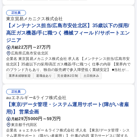
場でのプラントオペレーション ・国内天然ガスパイプラインの監視、保守
管理 ・低炭素事業に関わるプラントオペレーション 募集職種 【新潟】現
場操業管理担当者又はプラントオペレーター
正社員
東京貿易メカニクス株式会社
【メンテナンス担当/広島市安佐北区】35歳以下の採用/
高圧ガス機器/手に職つく 機械フィールド/サポートエン
ジニア
22万円～27万円
月給
広島県広島市安佐北区
企業名 東京貿易メカニクス株式会社 求人名 【メンテナンス担当/広島市安
佐北区】35歳以下の採用/高圧ガス機器/手に職つく 仕事の内容 【業界内で
のブランド力もあり、独自の販売網で参入障壁低く業績安定】 ■当社が販
売する高圧ガス機器(ポンプ・コンプレッサー等)を扱う顧客先へ訪問し保
業界未経験歓迎
退職金あり
完全週休2日制
土日祝休み
守メンテナンス(定期点検)をお任せします。 ■顧客先へ訪問し、コンプレ
ッサーやポンプなどの保守・点検・修理業務をお任せします。日帰り出張
で月に5～10回程度顧客訪問します。 【入社後教育】メンテナンス業務が
正社員
未経験の方でも、先輩社員が顧客訪問同行して丁寧に指導いたします。高
auエネルギー&ライフ株式会社
圧ガス関連や非破壊検査関連の資格を取得するための奨励制度があり、キ
【東京/データ管理・システム運用サポート(障がい者雇
ャリアアップにつながります。 【働き方】残業平均25時間/月。繁忙期は6
用)】 営業企画
～9月となります。 募集職種 【メンテナンス担当/広島市安佐北区】35歳
29万5000円～59万円
月給
以下の採用/高圧ガス機器/手に職つく
東京都千代田区
企業名 ａｕエネルギー＆ライフ株式会社 求人名 【東京/データ管理・シス
テム運用サポート（障がい者雇用）】 仕事の内容 電力サービスに関する