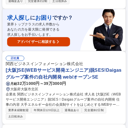
退職金あり
完全週休2日制
土日祝休み
だくことが可能です。 社内でしっかり教育をいたしますので設計開発、機
械設計が未経験の方も歓迎しております！ 【業務内容の変更の範囲：会社
の定める業務】 募集職種 [和歌山/機械設計(製品開発)]理系卒◎経験不問！
求人探し
お困り
に
ですか？
伊藤忠丸紅鉄鋼G/年休125日
業界トップクラスの求人件数から
あなたの力を最大限に発揮できる
求人探しをお手伝いします。
アドバイザーに相談する
正社員
関西ビジネスインフォメーション株式会社
[大阪]SE(WEBサービス開発エンジニア)脱SES!Daigas
グループ案件の自社内開発 web/オープンSE
32万1000円～39万3000円
月給
大阪府大阪市北区
企業名 関西ビジネスインフォメーション株式会社 求人名 [大阪]SE（WEB
サービス開発エンジニア）脱SES！Daigasグループ案件の自社内開発 仕
事の内容 大手エネルギー会社の会員制サイトをはじめとするWEBサービ
スの開発プロジェクトに参画して頂きます。会員制サイトをはじめ,日々の
業界未経験歓迎
年間休日120日以上
退職金あり
完全週休2日制
暮らしに役立つWEBサービス開発の企画・構想～導入まで一貫して携われ
土日祝休み
ます。 WEBサービスの運営では日々細かな改善を続けていくため,1案件
あたり数人日～数人月程度と小規模な案件が多いのが特徴です。 [詳細]◆