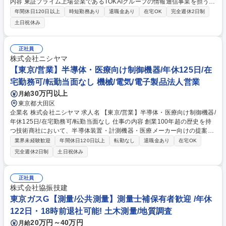
内容 東証プライム上場企業であるTOKAIグループの情報通信事業を担う当
社にて、当社サービスであるOneOfficeサービスのヘルプデスク業務をお
年間休日120日以上
時短勤務あり
退職金あり
在宅OK
完全週休2日制
任せします。 ■OneOfficeサービス（メール・Webフィルターサービス・
土日祝休み
セキュアブラウザなど）の顧客対応業務をお任せします。 ■お客様問合せ
対応 ■お客様告知 ■申込み受付 など 募集職種 【焼津/OneOfficeサービス
のヘルプデスク業務】東証プライム上場TOKAIグループ
正社員
株式会社ニシヤマ
【東京/営業】半導体・医療向け制御機器/年休125日/在
宅勤務可/転勤当面なし 機械/電気/電子製品法人営業
30万円以上
月給
東京都大田区
企業名 株式会社ニシヤマ 求人名 【東京/営業】半導体・医療向け制御機器/
年休125日/在宅勤務可/転勤当面なし 仕事の内容 創業100年超の歴史を持
つ技術商社において、半導体装置・計測機器・医療メーカー向けの提案営
業をご担当頂きます。機械部品・冷却機構を中心に、製品開発段階から課
業界未経験歓迎
年間休日120日以上
転勤なし
退職金あり
在宅OK
題解決に貢献する戦略的パートナーです。 【具体的な業務詳細】 ■既存顧
完全週休2日制
土日祝休み
客への提案・深耕営業 ■新規分野の開拓、新製品の開発 ■顧客要望ヒアリ
ング、仕様打合せ、メーカー選定 ■納期管理、納入後のフォローまで一連
の工程を総合的にマネジメント 【仕事の魅力】 大手半導体検査装置、計
正社員
測機器、医療機器メーカーなど幅広い産業に関わり、顧客の製品開発を総
株式会社協振技建
合的にマネジメントします。 【出張頻度】月に数回程度 募集職種 【東京/
東京ガスG【測量/公共測量】測量士補保有者歓迎 /年休
営業】半導体・医療向け制御機器/年休125日/在宅勤務可/転勤当面なし
122日・18時前退社可能! 土木測量/地質調査
20万円～40万円
月給