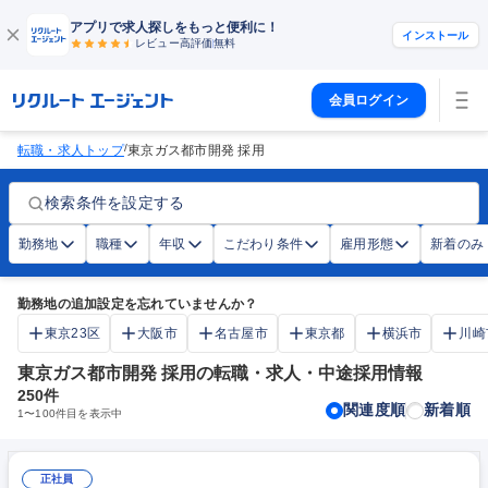
アプリで求人探しをもっと便利に！
インストール
レビュー高評価
無料
会員ログイン
/
転職・求人トップ
東京ガス都市開発 採用
検索条件を設定する
勤務地
職種
年収
こだわり条件
雇用形態
新着のみ
勤務地の追加設定を忘れていませんか？
東京23区
大阪市
名古屋市
東京都
横浜市
川崎
東京ガス都市開発 採用の転職・求人・中途採用情報
250
件
関連度順
新着順
1
〜
100
件目を表示中
正社員