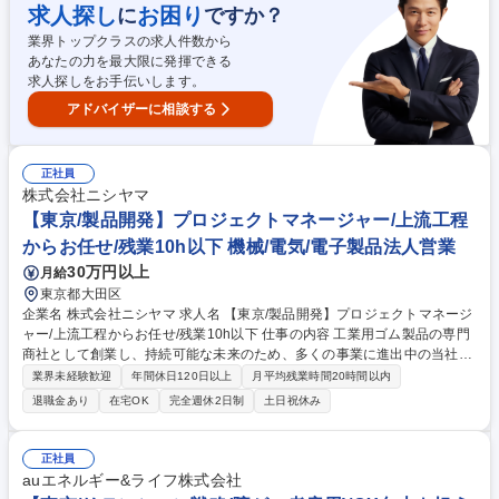
日常的な顧客フォロー ・官公庁の入札情報や工事の情報収集 〇主要取引
求人探し
お困り
に
ですか？
先：都市ガス事業者及びLPガス会社/管材商社/住宅設備機器取扱店 〇営業
業界トップクラスの求人件数から
エリア：関東～甲信エリアを中心に、地域別・顧客別の担当制 募集職種
あなたの力を最大限に発揮できる
【東京/営業】未経験・第二新卒歓迎/伊藤忠丸紅鉄鋼G/年休125日/福利厚
求人探しをお手伝いします。
生◎
アドバイザーに相談する
正社員
株式会社ニシヤマ
【東京/製品開発】プロジェクトマネージャー/上流工程
からお任せ/残業10h以下 機械/電気/電子製品法人営業
30万円以上
月給
東京都大田区
企業名 株式会社ニシヤマ 求人名 【東京/製品開発】プロジェクトマネージ
ャー/上流工程からお任せ/残業10h以下 仕事の内容 工業用ゴム製品の専門
商社として創業し、持続可能な未来のため、多くの事業に進出中の当社に
おいて、既存製品の設計業務をお任せし、徐々に開発プロジェクトに企画
業界未経験歓迎
年間休日120日以上
月平均残業時間20時間以内
から携わっていただく想定です。 ・機械設計技術をベースとした開発／設
退職金あり
在宅OK
完全週休2日制
土日祝休み
計／評価／検証／導入までの一貫した技術的支援 ・計装、IoTシステム開
発／設計／評価／検証／導入までの一貫した技術的支援※設計や試作・評
価は協力会社が担当するケースが多く、上流工程がメインとなります。 募
正社員
集職種 【東京/製品開発】プロジェクトマネージャー/上流工程からお任せ/
auエネルギー&ライフ株式会社
残業10h以下