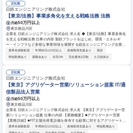
要件定義,概要設計,詳細設計,開発,動作検証,導入作業,及びプロジェクト管
正社員
理（主にPL、SE業務）◆プログラム開発はパートナー企業へ依頼する事
日鉄エンジニアリング株式会社
もあるため,パートナーとの調整・工程管理※全ての業務は自社内で行われ
【東京/法務】事業多角化を支える戦略法務 法務
るため,周囲のメンバーとコミュニケーションを取りつつ働くことができま
50万円以上
月給
す。 募集職種 [大阪]SE（WEBサービス開発エンジニア）脱SES！Daigas
東京都品川区
グループ案件の自社内開発
企業名 日鉄エンジニアリング株式会社 求人名 ◆【東京/法務】事業多角化
を支える戦略法務 仕事の内容 製鉄プラントをはじめ、環境・エネルギ
ー・インフラなど多様な事業領域を展開する総合エンジニアリング企業で
す。本ポジションでは、当社の事業推進を支える“攻め”と“守り”の法務を
業界未経験歓迎
年間休日120日以上
資格取得支援あり
英語
一手に担っていただきます。 1.契約管理：プロジェクト受注時やトラブル
時短勤務あり
退職金あり
在宅OK
完全週休2日制
土日祝休み
発生時の法務サポート 2.コーポレート法務：プロジェクトリスク評価、経
営課題への対応 3.訴訟及び紛争対応 4.M&Aや事業再編への対応 5.法務教
育・基盤整備：法務主管法令に関する制度運用、その他コンプライアンス
正社員
教育 募集職種 ◆【東京/法務】事業多角化を支える戦略法務
日鉄エンジニアリング株式会社
【東京】アグリゲーター営業/ソリューション提案 IT/通
信製品法人営業
50万円以上
月給
東京都品川区
企業名 日鉄エンジニアリング株式会社 求人名 【東京】アグリゲーター営
業/ソリューション提案 仕事の内容 【業務概要】■アグリゲーター営業
【業務詳細】■FIT太陽光発電設備を保有する顧客に対するアグリゲートサ
ービス（電源取扱・運用受託）の営業活動およびソリューション提案 ■受
業界未経験歓迎
年間休日120日以上
資格取得支援あり
時短勤務あり
託案件の運用に関する顧客マネジメント■電力業界における調整力に関連
退職金あり
在宅OK
完全週休2日制
土日祝休み