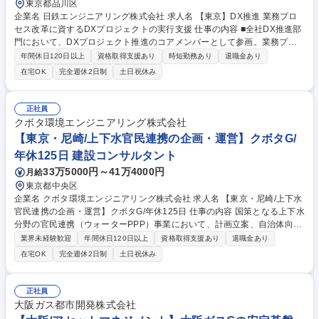
東京都品川区
企業名 日鉄エンジニアリング株式会社 求人名 【東京】DX推進 業務プロ
セス改革に資するDXプロジェクトの実行支援 仕事の内容 ■全社DX推進部
門において、DXプロジェクト推進のコアメンバーとして参画。業務プロ
セス改革に資するDXプロジェクトの実行支援（企画～開発・実装・運用
年間休日120日以上
資格取得支援あり
時短勤務あり
退職金あり
まで）をご担当いただきます。 全社横断のような大きなDXプロジェクト
在宅OK
完全週休2日制
土日祝休み
ではなく、各事業部門や共通部門が抱える課題を解決するための比較的小
さなプロジェクトを複数立ち上げ実行支援いただきます。 当社の事業部門
や共通部門と綿密な関係を構築し、当社事業の生産性向上に直接関与し貢
正社員
献していただくことを期待しています。 募集職種 【東京】DX推進 業務プ
クボタ環境エンジニアリング株式会社
ロセス改革に資するDXプロジェクトの実行支援
【東京・尼崎/上下水官民連携の企画・運営】クボタG/
年休125日 建設コンサルタント
33万5000円～41万4000円
月給
東京都中央区
企業名 クボタ環境エンジニアリング株式会社 求人名 【東京・尼崎/上下水
官民連携の企画・運営】クボタG/年休125日 仕事の内容 国策となる上下水
分野の官民連携（ウォーターPPP）事業において、計画立案、自治体向け
提案活動（プロポーザル対応）、事業スキーム構築から、受注後のプロジ
業界未経験歓迎
年間休日120日以上
資格取得支援あり
退職金あり
ェクト運営管理までを一貫してお任せします。 【業務詳細】 ・ウォータ
在宅OK
完全週休2日制
土日祝休み
ーPPP案件の計画立案、事業スキーム構築、事業性評価 ・自治体向け提案
活動およびプロポーザル対応、契約協議、関係者調整 ・受注後の事業運
営、経営管理 ・市場分析および新規事業開発、マネジメント業務等 募集
正社員
職種 【東京・尼崎/上下水官民連携の企画・運営】クボタG/年休125日
大阪ガス都市開発株式会社