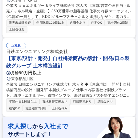
東京都千代田区
企業名 ａｕエネルギー＆ライフ株式会社 求人名 【東京/営業企画担当（販
売チャネル戦略・企画）】350万世帯の顧客基盤 仕事の内容 マーケティン
グ1部の一員として、KDDIグループ各チャネルと連携しながら、電力サー
ビスの販売戦略・チャネル企画・調整業務を担っていただきます。※ご入
業界未経験歓迎
年間休日120日以上
退職金あり
在宅OK
完全週休2日制
社後、適性を鑑みて担当商材・チャネルを決定します。 ■販売戦略の立
土日祝休み
案・実行、マーケティングキャンペーンの企画・実施 ■日次業務：実績管
理、販売委託先管理等（定型業務は少なめです。） ■月次業務：委託先契
約等の経営層への報告、月次の振り返り等 ■他部署との関わり：各サービ
正社員
スの販売に関わる、パートナー会社、社内関連部署のカウンターパートの
日鉄エンジニアリング株式会社
本ポジションが担うことになります。特にKDDIグループ内に広く関わり
【東京/設計・開発】自社橋梁商品の設計・開発/日本製
ます。 募集職種 【東京/営業企画担当（販売チャネル戦略・企画）】350
鉄グループ 土木構造設計
万世帯の顧客基盤
50万円以上
月給
東京都品川区
企業名 日鉄エンジニアリング株式会社 求人名 ◆【東京/設計・開発】自社
橋梁商品の設計・開発/日本製鉄グループ 仕事の内容 当社は製鉄プラン
ト、環境・エネルギー、都市インフラ、海洋資源などの分野でエンジニア
リングソリューションを提供するプロフェッショナル集団です。この度、
年間休日120日以上
資格取得支援あり
時短勤務あり
退職金あり
設計・開発業務(詳細は以下)をお任せします。 ■橋梁商品の設計および開
在宅OK
完全週休2日制
土日祝休み
発 ・主力商品（カバープレート、パネルブリッジ）の設計業務を担当いた
だき、将来的には新規商品の開発に携わっていただきます。 ・実際のプロ
ジェクトでのOJTを通して、当社の仕事の進め方を学んでいただきたいと
求人探し
入社まで
から
考えています。 募集職種 ◆【東京/設計・開発】自社橋梁商品の設計・開
サポートします！
発/日本製鉄グループ