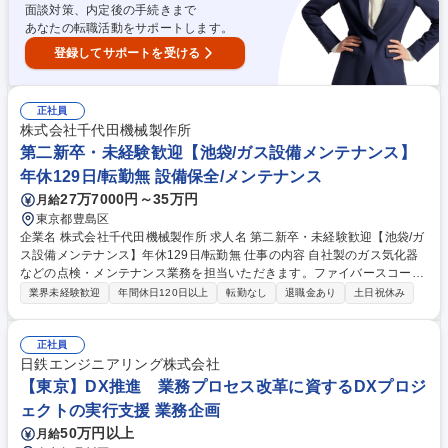
面談対策、内定後の手続きまで
あなたの転職活動をサポートします。
登録してサポートを受ける
正社員
株式会社千代田機械製作所
第二新卒・未経験歓迎【池袋/ガス設備メンテナンス】
年休129日/転勤無 設備保全/メンテナンス
27万7000円～35万円
月給
東京都豊島区
企業名 株式会社千代田機械製作所 求人名 第二新卒・未経験歓迎【池袋/ガ
ス設備メンテナンス】年休129日/転勤無 仕事の内容 自社製のガス気化器
などの点検・メンテナンス業務を担当いただきます。ファイバースコープ
や非破壊検査機器を使い、目に見えない部分も丁寧にチェック。先輩と一
業界未経験歓迎
年間休日120日以上
転勤なし
退職金あり
土日祝休み
緒に軽作業も行いながら、幅広い業務に携われます。 【1日の流れ】【午
前】自社工場で製品の構造や仕組みを学びながら、工具の使い方など基本
的な作業からスタート。点検・メンテナンス業務の流れを理解していきま
正社員
す。ファイバースコープなどの専門機器の使い方も少しずつ習得します。
日鉄エンジニアリング株式会社
【午後】実際の現場でガス気化器などの点検・非破壊検査を体験し、業務
【東京】DX推進 業務プロセス改革に資するDXプロジ
終了。※建物の改変を含む工事作業は行いません。 【教育体制】外部講習
ェクトの実行支援 業務企画
会にも参加して知識と技術を深めていただきます。 募集職種 第二新卒・
50万円以上
月給
未経験歓迎【池袋/ガス設備メンテナンス】年休129日/転勤無