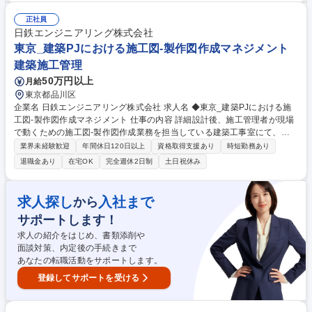
手、海外向けガス栓 など ※ガス栓で培った気密技術をベースに、多様な
製品を設計・開発します。 【業務内容の変更範囲】当社の指定する業務
正社員
募集職種 【上越/設計職】水道や新幹線など多分野の製品開発に挑戦でき
日鉄エンジニアリング株式会社
る/年間休日127日
東京_建築PJにおける施工図-製作図作成マネジメント
建築施工管理
50万円以上
月給
東京都品川区
企業名 日鉄エンジニアリング株式会社 求人名 ◆東京_建築PJにおける施
工図-製作図作成マネジメント 仕事の内容 詳細設計後、施工管理者が現場
で動くための施工図-製作図作成業務を担当している建築工事室にて、設
計部門、施工部門の間に入り、工程通り、円滑に推進できるようにプロジ
業界未経験歓迎
年間休日120日以上
資格取得支援あり
時短勤務あり
ェクトマネジメントしていただきます。 本ポジションでは当室のリーダー
退職金あり
在宅OK
完全週休2日制
土日祝休み
として、施工図-製作図の作成業務をマネジメントいただくことを期待し
ています。下記、業務例。 ■建築工事分野プロジェクトの施工図チームの
マネジメント、施工図・製作図のスケジュール作成及び管理業務 ■施工
求人探し
入社まで
から
図・製作図の納まり検討、品質管理業務 ■設計者と現場施工管理者の間で
サポートします！
施工図関連の作成・管理(CAD/BIM)調整業務 募集職種 ◆東京_建築PJにお
ける施工図-製作図作成マネジメント
求人の紹介をはじめ、書類添削や
面談対策、内定後の手続きまで
あなたの転職活動をサポートします。
登録してサポートを受ける