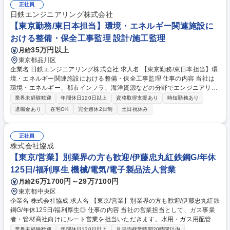
正社員
日鉄エンジニアリング株式会社
【東京勤務/東日本担当】環境・エネルギー関連施設に
おける整備・保全工事監理 設計/施工監理
35万円以上
月給
東京都品川区
企業名 日鉄エンジニアリング株式会社 求人名 【東京勤務/東日本担当】環
境・エネルギー関連施設における整備・保全工事監理 仕事の内容 当社は
環境・エネルギー、都市インフラ、海洋資源などの分野でエンジニアリン
グソリューションを提供しております。ストーカ式廃棄物処理施設(リサ
業界未経験歓迎
年間休日120日以上
資格取得支援あり
時短勤務あり
イクルプラントを含む)の整備工事監理業務をお任せします。 本社(大崎)勤
退職金あり
在宅OK
完全週休2日制
土日祝休み
務で、東日本エリアの各事業所にて工事監督業務を実施いただきます。
【背景】2024年7月1日より、環境・エネルギー関連施設の運転・維持管
理サービス事業の体制を見直し、日鉄環境エネルギー株式会社の定期整備
正社員
事業を会社分割の方法により当社に承継させることを決定した為、整備・
株式会社協成
保全工事の監理者を募集しております。 募集職種 【東京勤務/東日本担
【東京/営業】別業界の方も歓迎/伊藤忠丸紅鉄鋼G/年休
当】環境・エネルギー関連施設における整備・保全工事監理
125日/福利厚生 機械/電気/電子製品法人営業
26万1700円～29万7100円
月給
東京都中央区
企業名 株式会社協成 求人名 【東京/営業】別業界の方も歓迎/伊藤忠丸紅鉄
鋼G/年休125日/福利厚生◎ 仕事の内容 当社の営業担当として、ガス事業
者・管材商社向けにルート営業を担当いただきます。水用・ガス用配管資
材（キーロンパイプ）、都市ガス向け資材（整圧器・バルブ類）、住宅設
業界未経験歓迎
年間休日120日以上
月平均残業時間20時間以内