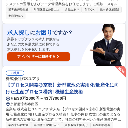
システムの運用およびデータ管理業務をお任せします。ご経験・スキルに
応じて、データ管理・データ加工業務（定型業務）を中心に担当いただき
業界未経験歓迎
年間休日120日以上
退職金あり
在宅OK
完全週休2日制
ます。 【定型業務】■データのチェック作業■データ加工およびシステム
土日祝休み
への登録作業■データ更新・マスタ管理■テスト手順書に基づくテスト作業
■管理表の作成・チェック■システム運用（監視・障害一次対応） 【非定
型業務】※スキルに応じて ■システム開発のサポート■要件定義・設計の
求人探し
お困り
に
ですか？
補助 ■ベンダーとの調整補助■システム改善・最適化の検討 募集職種 【東
業界トップクラスの求人件数から
京/データ管理・システム運用サポート（障がい者雇用）】
あなたの力を最大限に発揮できる
求人探しをお手伝いします。
アドバイザーに相談する
正社員
株式会社GSユアサ
【プロセス開発@京都】新型電池の実用化/量産化に向
けた生産プロセス構築! 機械生産技術
30万2000円～43万7000円
月給
京都府京都市南区
企業名 株式会社ＧＳユアサ 求人名 【プロセス開発＠京都】新型電池の実
用化/量産化に向けた生産プロセス構築！ 仕事の内容 次世代の主力となる
新型電池の実用化と量産化に向けて、独自の材料を用いた生産設備の導入
や立ち上げ、さらには最適な生産プロセス構築に向けた設備の改善設計を
業界未経験歓迎
年間休日120日以上
資格取得支援あり
時短勤務あり