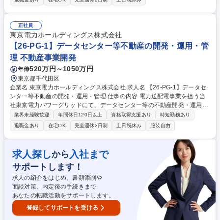
する制度・取組事例の情報収集及び営業戦略の立案 入社後は、営業案件へ
の同行・サポートを通じて、提案資料の作成やFS試算を経験。また、既存
供給案件の運用業務（発電・販売の請求管理、契約管理など）を担当し、
正社員
業務フローや契約スキームを理解していただきます。 募集職種 【東京】
東京電力ホールディングス株式会社
アグリゲーター営業/ソリューション提案
【26-PG-1】データセンター等不動産の開発・運用・管
理 不動産事業開発
520万円～1050万円
年俸
東京都千代田区
企業名 東京電力ホールディングス株式会社 求人名 【26-PG-1】データセ
ンター等不動産の開発・運用・管理 仕事の内容 電力送配電事業を担う当
社東京電力パワーグリッドにて、データセンター等の不動産開発・運用に
おいて、アライアンスパートナーと協働しながら、企画から実行までを一
業界未経験歓迎
年間休日120日以上
資格取得支援あり
時短勤務あり
貫して推進いただきます。 ■アライアンスパートナーと共同した、データ
退職金あり
在宅OK
完全週休2日制
土日祝休み
服装自由
センター不動産の企画立案・協議・実行手続き ■運用フェーズの方針検討
や改善施策検討、関係各所調整 ■開発・運用を担うビークルの設立・管
理、資金調達や会計、各種契約手続 ■経理・財務・法務・経営企画等、関
求人探し
入社まで
から
係部署との連携 ■プロジェクトの進行管理と必要に応じた経営層向け説明
サポートします！
資料作成 ※案件は100億円規模以上の投資を伴うものが中心となります。
募集職種 【26-PG-1】データセンター等不動産の開発・運用・管理
求人の紹介をはじめ、書類添削や
面談対策、内定後の手続きまで
あなたの転職活動をサポートします。
登録してサポートを受ける