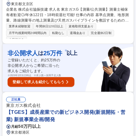
東京都文京区
企業名 株式会社協振技建 求人名 東京ガスG【測量/公共測量】測量士補保
有者歓迎◎/年休122日・18時前退社可能! 仕事の内容 基準点測量、地形測
量、路線測量等の地上測量及び天然ガスパイプラインを敷設するための基
礎調査、データ分析等や大手ガス会社パートナー企業としてガス管の配管
業界未経験歓迎
年間休日120日以上
資格取得支援あり
設計業務に携わっていただきます。 GNSSを利用した基準点測量や地形測
月平均残業時間20時間以内
転勤なし
退職金あり
完全週休2日制
量、埋設済のガス管の沈下や変位を調べる沈下測量、導管網拡張に伴う供
土日祝休み
給施設測量等を行います。現在、グリーンレーザーを用いたドローン測量
に注力しています。大型台風やゲリラ豪雨等の気候変動により増加する水
※
非公開求人
25
万件
は
以上
害に対応するため、地方自治体からの依頼に基づき水の影響を受けないグ
リーンレーザーで河川や湾岸の測量を行っています。今後、公共案件拡大
ご登録いただくと、約
25
万件の
に向けて主任技術者を求めています 募集職種 東京ガスG【測量/公共測
非公開求人からご希望に沿った
量】測量士補保有者歓迎◎/年休122日・18時前退社可能!
求人をご紹介します。
※
2026年3月31日時点 ※求人数＝採用予定人数
登録して求人を紹介してもらう
正社員
東京ガス株式会社
【TGES】成長産業での新ビジネス開発(新規開拓・営
業) 新規事業企画/開発
50万円以上
月給
東京都港区