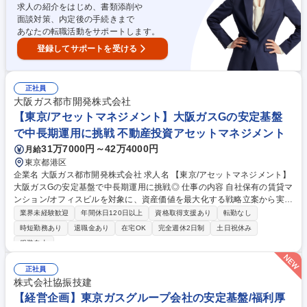
求人の紹介をはじめ、書類添削や
面談対策、内定後の手続きまで
あなたの転職活動をサポートします。
登録してサポートを受ける
正社員
大阪ガス都市開発株式会社
【東京/アセットマネジメント】大阪ガスGの安定基盤
で中長期運用に挑戦 不動産投資アセットマネジメント
31万7000円～42万4000円
月給
東京都港区
企業名 大阪ガス都市開発株式会社 求人名 【東京/アセットマネジメント】
大阪ガスGの安定基盤で中長期運用に挑戦◎ 仕事の内容 自社保有の賃貸マ
ンション/オフィスビルを対象に、資産価値を最大化する戦略立案から実行
までお任せします。Daigasグループの安定した経営基盤のもと、専門性を
業界未経験歓迎
年間休日120日以上
資格取得支援あり
転勤なし
活かし、 中長期的なキャリア形成が可能◎ プロパティマネジメント実務
時短勤務あり
退職金あり
在宅OK
完全週休2日制
土日祝休み
は、外注のため、外注先の管理やアセットマネジメントがメイン業務とな
服装自由
ります。 ■物件の収益向上を目的とした運営計画の立案・実行（賃料・リ
ーシング方針の策定、中長期修繕計画の策定、バリューアップ工事等の立
正社員
案など） ■維持管理・修繕工事等の予算管理 ■賃貸マンションの売却 ■運
株式会社協振技建
営管理ノウハウを反映し、開発時の商品企画の策定 募集職種 【東京/アセ
【経営企画】東京ガスグループ会社の安定基盤/福利厚
ットマネジメント】大阪ガスGの安定基盤で中長期運用に挑戦◎