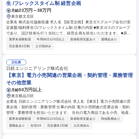
生 /フレックスタイム制 経営企画
23万円～38万円
月給
東京都文京区
企業名 株式会社協振技建 求人名 【経営企画】東京ガスグループ会社の安
定基盤/福利厚生◎/フレックスタイム制 仕事の内容 ■東京ガスのグループ
であり、設計技術を行う当社にて、経営企画を担当いただきます。 ■具体
的な業務：◎経営戦略・事業計画のサポート：中期/年度計画の作成補助、
業界未経験歓迎
年間休日120日以上
資格取得支援あり
退職金あり
データ収集/情報整理／KPIの設定支援 ◎市場・競合リサーチ：業界動向等
完全週休2日制
土日祝休み
の情報収集/調査内容のレポート化、◎経営課題の整理と改善施策サポー
ト：業務効率化、収益改善に向けた課題整理／施策検討のためのデータ集
計・資料作成/経営層向け資料の作成補助／基幹システム運用管理、◎新規
正社員
事業、各種プロジェクトの運営サポート：プロジェクトの進捗管理・社内
日鉄エンジニアリング株式会社
調整／調整業務、◎経営会議の運営補助：会議資料の作成／会議体のスケ
【東京】電力小売関連の営業企画・契約管理・業務管理
ジュール調整や準備／議事録作作成等 募集職種 【経営企画】東京ガスグ
その他営業
ループ会社の安定基盤/福利厚生◎/フレックスタイム制
50万円以上
月給
東京都品川区
企業名 日鉄エンジニアリング株式会社 求人名 【東京】電力小売関連の営
業企画・契約管理・業務管理 仕事の内容 電力小売関連の営業企画・契約
管理・業務管理を担当いただきます。 当社の電力商品である小売、地産地
消、PPA、蓄電池・EMS等を扱う営業部門で、営業担当とともに顧客との
業界未経験歓迎
年間休日120日以上
資格取得支援あり
時短勤務あり
電力供給契約後の業務である託送手続き(送配電事業者への契約申込・変
退職金あり
在宅OK
完全週休2日制
土日祝休み
更手続き等)および顧客管理業務(契約データ・情報の管理等)を実行いただ
きます。その他、託送契約全般の管理、顧客契約情報の管理、顧客管理シ