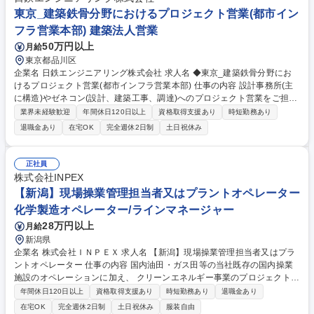
東京_建築鉄骨分野におけるプロジェクト営業(都市イン
フラ営業本部) 建築法人営業
50万円以上
月給
東京都品川区
企業名 日鉄エンジニアリング株式会社 求人名 ◆東京_建築鉄骨分野にお
けるプロジェクト営業(都市インフラ営業本部) 仕事の内容 設計事務所(主
に構造)やゼネコン(設計、建築工事、調達)へのプロジェクト営業をご担当
いただきます。受注フェーズから関わり、様々な関係者とコミュニケーシ
業界未経験歓迎
年間休日120日以上
資格取得支援あり
時短勤務あり
ョンをとりながら、都市の骨組みを形にしていきます。 ■受注活動：情報
退職金あり
在宅OK
完全週休2日制
土日祝休み
収集、当社算入のためのシナリオ作り、関係構築、見積、価格交渉、契
約） ■実行業務：現場打合せ、代金回収、追加工事整理・交渉 ■取り扱う
商材・ソリューション：https://www.eng.nipponsteel.com/steelstructure
正社員
s/product/steel/ ■実際のプロジェクトでのOJTを通して、当社の仕事の進
株式会社INPEX
め方を学んで頂きたいと考えています。鉄骨知識についてはプロジェクト
【新潟】現場操業管理担当者又はプラントオペレーター
の実行業務を通じて取得いただく予定です。 募集職種 ◆東京_建築鉄骨分
化学製造オペレーター/ラインマネージャー
野におけるプロジェクト営業(都市インフラ営業本部)
28万円以上
月給
新潟県
企業名 株式会社ＩＮＰＥＸ 求人名 【新潟】現場操業管理担当者又はプラ
ントオペレーター 仕事の内容 国内油田・ガス田等の当社既存の国内操業
施設のオペレーションに加え、 クリーンエネルギー事業のプロジェクトに
ついて現場操業管理やプラントオペレーションを担当いただきます。 ※建
年間休日120日以上
資格取得支援あり
時短勤務あり
退職金あり
設業務や建物の改変等の業務はありません。 【職務内容】 ・国内操業現
在宅OK
完全週休2日制
土日祝休み
服装自由