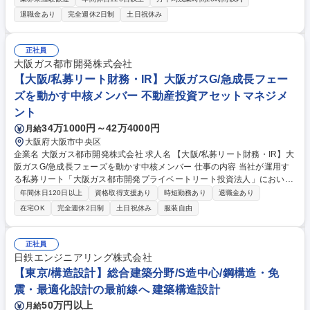
備機器・鋼管類等を取り扱います。 〇自社製品及び他社製品の法人ルート
退職金あり
完全週休2日制
土日祝休み
営業・新規案件の情報収集 ・顧客定期訪問、新規提案営業（既存顧客から
の紹介が主で飛び込み無） ・見積書など書類作成、システム入力 ・日常
的な顧客フォロー ・官公庁の入札情報や工事の情報収集 〇主要取引先：
正社員
都市ガス事業者及びLPガス会社/管材商社/住宅設備機器取扱店 〇営業エリ
大阪ガス都市開発株式会社
ア：関東～甲信エリアを中心に、地域別・顧客別の担当制 募集職種 【東
【大阪/私募リート財務・IR】大阪ガスG/急成長フェー
京/営業】別業界の方も歓迎/伊藤忠丸紅鉄鋼G/年休125日/福利厚生◎
ズを動かす中核メンバー 不動産投資アセットマネジメ
ント
34万1000円～42万4000円
月給
大阪府大阪市中央区
企業名 大阪ガス都市開発株式会社 求人名 【大阪/私募リート財務・IR】大
阪ガスG/急成長フェーズを動かす中核メンバー 仕事の内容 当社が運用す
る私募リート「大阪ガス都市開発プライベートリート投資法人」におい
て、財務・IR関連業務をご担当いただきます。 採用後はすぐに大阪ガス都
年間休日120日以上
資格取得支援あり
時短勤務あり
退職金あり
市開発アセットマネジメントに出向となります。 ■エクイティ調達・ロー
在宅OK
完全週休2日制
土日祝休み
服装自由
ンアレンジメント ■投資法人の資金計画・財務方針の企画・立案 ■投資家
向け開示資料作成およびIR活動全般 ■監査法人・会計事務所対応 ■予算実
績管理・資金繰り管理 ■投資法人の役員会等の機関運営に関する業務 募集
正社員
職種 【大阪/私募リート財務・IR】大阪ガスG/急成長フェーズを動かす中
日鉄エンジニアリング株式会社
核メンバー
【東京/構造設計】総合建築分野/S造中心/鋼構造・免
震・最適化設計の最前線へ 建築構造設計
50万円以上
月給