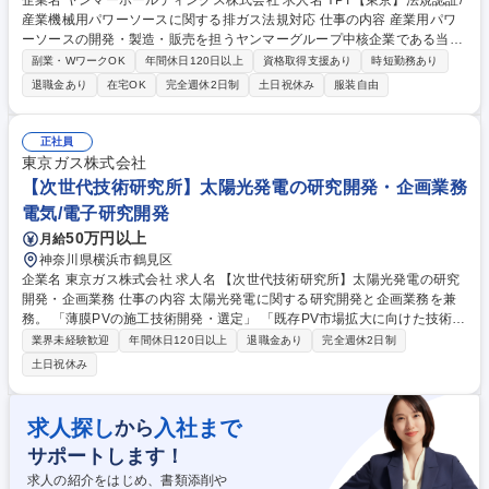
企業名 ヤンマーホールディングス株式会社 求人名 YPT【東京】法規認証/
産業機械用パワーソースに関する排ガス法規対応 仕事の内容 産業用パワ
ーソースの開発・製造・販売を担うヤンマーグループ中核企業である当社
の主力製品、農機や建機などの産業機械用パワーソース(主にディーゼ
副業・WワークOK
年間休日120日以上
資格取得支援あり
時短勤務あり
ル、ガス、ガソリンエンジン)の法規認証業務をお任せします。 【詳細】
退職金あり
在宅OK
完全週休2日制
土日祝休み
服装自由
◎最新法規情報の入手や関連部門への伝達、要件解釈・認証計画立案、認
証取得に向けた当局渉外活動 ◎製品や生産拠点の排ガスコンプライアンス
維持活動・新規制対応に向けた体制基盤の構築【担当エリア】7割は北米
正社員
で中国、インド、ヨーロッパ、韓国エリアでの法規認証業務があります。
東京ガス株式会社
★産業用エンジン、乗用車・トラックメーカでの製品開発経験、認証当局
【次世代技術研究所】太陽光発電の研究開発・企画業務
や業界団体での折衝経験をお持ちの方はご経験が活かせます！ 募集職種 Y
電気/電子研究開発
PT【東京】法規認証/産業機械用パワーソースに関する排ガス法規対応
50万円以上
月給
神奈川県横浜市鶴見区
企業名 東京ガス株式会社 求人名 【次世代技術研究所】太陽光発電の研究
開発・企画業務 仕事の内容 太陽光発電に関する研究開発と企画業務を兼
務。 「薄膜PVの施工技術開発・選定」 「既存PV市場拡大に向けた技術開
発・発電量シミュレーション」 等の研究開発業務に加え、市場拡大に向け
業界未経験歓迎
年間休日120日以上
退職金あり
完全週休2日制
た新規ビジネスモデル検討も担当。 具体的には太陽光発電の市場調査（3
土日祝休み
C/PEST分析）、太陽光発電の事業上の課題特定・質の高度化、解決策の
考案、新規技術開発、試験や実験による性能確認などの計画から実行ま
で、幅広く対応いただきます。 募集職種 【次世代技術研究所】太陽光発
求人探し
入社まで
から
電の研究開発・企画業務
サポートします！
求人の紹介をはじめ、書類添削や