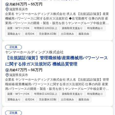
36万円～55万円
月給
滋賀県長浜市
企業名 ヤンマーホールディングス株式会社 求人名 【法規認証/滋賀】産業
機械用パワーソースに関する排ガス法規対応 ◆在宅勤務可 仕事の内容 産
業用パワーソースの開発・製造・販売を担うヤンマーグループ中核企業で
ある当社の主力製品、農機や建機などの産業機械用パワーソース(主にデ
副業・WワークOK
年間休日120日以上
資格取得支援あり
時短勤務あり
ィーゼル、ガス、ガソリンエンジン)の法規認証業務をお任せします。
退職金あり
在宅OK
完全週休2日制
土日祝休み
服装自由
【詳細】◎最新法規情報の入手や関連部門への伝達、要件解釈・認証計画
立案、認証取得に向けた当局渉外活動 ◎製品や生産拠点の排ガスコンプラ
イアンス維持活動・新規制対応に向けた体制基盤の構築【担当エリア】7
正社員
割は北米で中国、インド、ヨーロッパ、韓国エリアでの法規認証業務があ
ヤンマーホールディングス株式会社
ります。★産業用エンジン、乗用車・トラックメーカでの製品開発経験、
【法規認証/滋賀】管理職候補/産業機械用パワーソース
認証当局や業界団体での折衝経験をお持ちの方はご経験が活かせます！ 募
に関する排ガス法規対応 機械品質管理
集職種 【法規認証/滋賀】産業機械用パワーソースに関する排ガス法規対
応 ◆在宅勤務可
47万円～56万円
月給
滋賀県長浜市
企業名 ヤンマーホールディングス株式会社 求人名 【法規認証/滋賀】管理
職候補/産業機械用パワーソースに関する排ガス法規対応 仕事の内容 産業
用パワーソースの開発・製造・販売を担うヤンマーグループ中核企業であ
る当社の主力製品、農機や建機などの産業機械用パワーソース(主にディ
副業・WワークOK
年間休日120日以上
資格取得支援あり
時短勤務あり
ーゼル、ガス、ガソリンエンジン)の法規認証業務をお任せします。 【詳
退職金あり
在宅OK
完全週休2日制
土日祝休み
服装自由
細】◎最新法規情報の入手や関連部門への伝達、要件解釈・認証計画立
案、認証取得に向けた当局渉外活動 ◎製品や生産拠点の排ガスコンプライ
アンス維持活動・新規制対応に向けた体制基盤の構築【担当エリア】7割
正社員