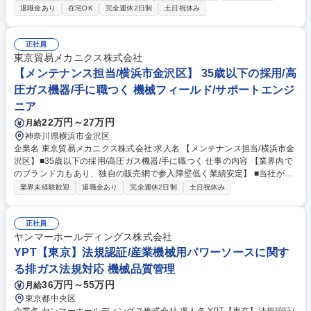
主導する重要な役割を担います。 【具体業務】・次世代電池の量産化を目
退職金あり
在宅OK
完全週休2日制
土日祝休み
指し、大型生産設備の導入や立ち上げから日々の運転管理、さらには実践
的な試作評価までを幅広く担当します。 ・効率的な生産プロセスを確立す
るため、現場課題を抽出し、既存設備の改善設計や新規導入に向けた仕様
正社員
検討などの技術業務を推進します。 ・独自に開発された安全な材料を活用
東京貿易メカニクス株式会社
し、各種製造装置を用いた検証を通じて、性能向上と製造コスト削減を両
【メンテナンス担当/横浜市金沢区】 35歳以下の採用/高
立させる技術開発を行います 募集職種 【プロセス開発＠京都】新型電池
圧ガス機器/手に職つく 機械フィールド/サポートエンジ
の実用化/量産化に向けた生産プロセス構築！
ニア
22万円～27万円
月給
神奈川県横浜市金沢区
企業名 東京貿易メカニクス株式会社 求人名 【メンテナンス担当/横浜市金
沢区】■35歳以下の採用/高圧ガス機器/手に職つく 仕事の内容 【業界内で
のブランド力もあり、独自の販売網で参入障壁低く業績安定】 ■当社が販
売する高圧ガス機器(ポンプ・コンプレッサー等)を扱う顧客先へ訪問し保
業界未経験歓迎
退職金あり
完全週休2日制
土日祝休み
守メンテナンス(定期点検)をお任せします。 ■顧客先へ訪問し、コンプレ
ッサーやポンプなどの保守・点検・修理業務をお任せします。日帰り出張
で月に5～10回程度顧客訪問します。 【入社後教育】メンテナンス業務が
正社員
未経験の方でも、先輩社員が顧客訪問同行して丁寧に指導いたします。高
ヤンマーホールディングス株式会社
圧ガス関連や非破壊検査関連の資格を取得するための奨励制度があり、キ
YPT【東京】法規認証/産業機械用パワーソースに関す
ャリアアップにつながります。 【働き方】残業平均25時間/月。繁忙期は6
る排ガス法規対応 機械品質管理
～9月となります。 募集職種 【メンテナンス担当/横浜市金沢区】■35歳以
36万円～55万円
月給
下の採用/高圧ガス機器/手に職つく
東京都中央区