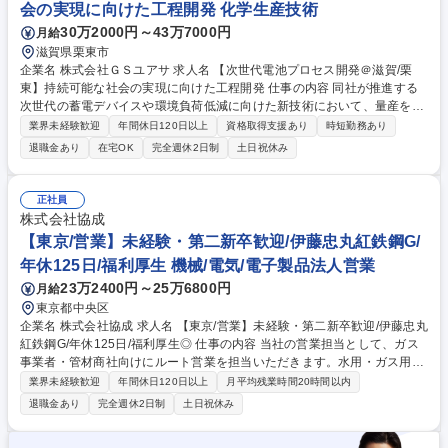
会の実現に向けた工程開発 化学生産技術
30万2000円～43万7000円
月給
滋賀県栗東市
企業名 株式会社ＧＳユアサ 求人名 【次世代電池プロセス開発＠滋賀/栗
東】持続可能な社会の実現に向けた工程開発 仕事の内容 同社が推進する
次世代の蓄電デバイスや環境負荷低減に向けた新技術において、量産を見
据えた製造工程の構築や新規設備の導入検討を主導し、持続可能な社会の
業界未経験歓迎
年間休日120日以上
資格取得支援あり
時短勤務あり
実現に向けた中核的な役割を担っていただきます。 【業務詳細】・先進的
退職金あり
在宅OK
完全週休2日制
土日祝休み
デバイスの製造工程確立：特殊用途向け蓄電池において、量産を実現する
新たな工法やリサイクル設備の開発を進めます。 ・環境対策プラントの構
築牽引：温室効果ガスを分離し回収する量産設備の設計から立ち上げまで
正社員
を担当し、新システムを主導します。 ・新規設備の仕様策定と導入検証：
株式会社協成
新技術に適合する設備の仕様策定から試運転に至る業務を、自身のアイデ
【東京/営業】未経験・第二新卒歓迎/伊藤忠丸紅鉄鋼G/
アを活かして遂行します。 募集職種 【次世代電池プロセス開発＠滋賀/栗
年休125日/福利厚生 機械/電気/電子製品法人営業
東】持続可能な社会の実現に向けた工程開発
23万2400円～25万6800円
月給
東京都中央区
企業名 株式会社協成 求人名 【東京/営業】未経験・第二新卒歓迎/伊藤忠丸
紅鉄鋼G/年休125日/福利厚生◎ 仕事の内容 当社の営業担当として、ガス
事業者・管材商社向けにルート営業を担当いただきます。水用・ガス用配
管資材（キーロンパイプ）、都市ガス向け資材（整圧器・バルブ類）、住
業界未経験歓迎
年間休日120日以上
月平均残業時間20時間以内
宅設備機器・鋼管類等を取り扱います！ 〇自社製品及び他社製品の法人ル
退職金あり
完全週休2日制
土日祝休み
ート営業・新規案件の情報収集 ・顧客定期訪問、新規提案営業（既存顧客
からの紹介が主で飛び込み無） ・見積書など書類作成、システム入力 ・