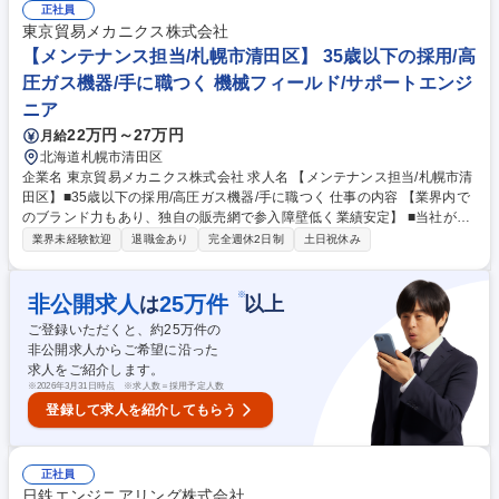
ステムのデータ管理も担います。 募集職種 【東京】電力小売関連の営業
正社員
企画・契約管理・業務管理
東京貿易メカニクス株式会社
【メンテナンス担当/札幌市清田区】 35歳以下の採用/高
圧ガス機器/手に職つく 機械フィールド/サポートエンジ
ニア
22万円～27万円
月給
北海道札幌市清田区
企業名 東京貿易メカニクス株式会社 求人名 【メンテナンス担当/札幌市清
田区】■35歳以下の採用/高圧ガス機器/手に職つく 仕事の内容 【業界内で
のブランド力もあり、独自の販売網で参入障壁低く業績安定】 ■当社が販
売する高圧ガス機器(ポンプ・コンプレッサー等)を扱う顧客先へ訪問し保
業界未経験歓迎
退職金あり
完全週休2日制
土日祝休み
守メンテナンス(定期点検)をお任せします。 ■顧客先へ訪問し、コンプレ
ッサーやポンプなどの保守・点検・修理業務をお任せします。日帰り出張
で月に5～10回程度顧客訪問します。 【入社後教育】メンテナンス業務が
※
非公開求人
25
万件
は
以上
未経験の方でも、先輩社員が顧客訪問同行して丁寧に指導いたします。高
ご登録いただくと、約
25
万件の
圧ガス関連や非破壊検査関連の資格を取得するための奨励制度があり、キ
非公開求人からご希望に沿った
ャリアアップにつながります。 【働き方】残業平均25時間/月。繁忙期は6
求人をご紹介します。
～9月となります。 募集職種 【メンテナンス担当/札幌市清田区】■35歳以
※
2026年3月31日時点 ※求人数＝採用予定人数
下の採用/高圧ガス機器/手に職つく
登録して求人を紹介してもらう
正社員
日鉄エンジニアリング株式会社