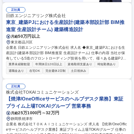
正社員
日鉄エンジニアリング株式会社
東京_建築PJにおける生産設計(建築本部設計部 BIM推
進室 生産設計チーム) 建築構造設計
50万円以上
月給
東京都品川区
企業名 日鉄エンジニアリング株式会社 求人名 ◆東京_建築PJにおける生
産設計(建築本部設計部 BIM推進室 生産設計チーム) 仕事の内容 当社が保
有しているS造のフロントローディング技術を用いて、様々ある建築PJの
生産設計をご担当頂きます。施工管理の知見を活かしながら設計支援、実
業界未経験歓迎
年間休日120日以上
資格取得支援あり
時短勤務あり
施設計図作成から図面支給も含めた工作図・工作管理業務を 遂行し、設
退職金あり
在宅OK
完全週休2日制
土日祝休み
計・施工の橋渡しとしてプロジェクトの円滑推進に大きく貢献出来ます。
具体的には以下の業務を担当いただきます。 ■生産設計業務の推進（実施
設計図・工作図管理を中心としたフロントローディング業務）におけるチ
正社員
ームリーダーの補助 ■基盤整備業務（Revit、各種プログラムを用いた作図
株式会社TOKAIコミュニケーションズ
の自動化等）の遂行 募集職種 ◆東京_建築PJにおける生産設計(建築本部
【焼津/OneOfficeサービスのヘルプデスク業務】東証
設計部 BIM推進室 生産設計チーム)
プライム上場TOKAIグループ 営業事務
25万1000円～32万円
月給
静岡県焼津市
企業名 株式会社ＴＯＫＡＩコミュニケーションズ 求人名 【焼津/OneOffic
eサービスのヘルプデスク業務】東証プライム上場TOKAIグループ 仕事の