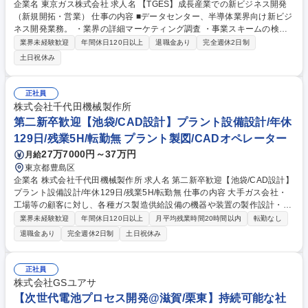
企業名 東京ガス株式会社 求人名 【TGES】成長産業での新ビジネス開発
（新規開拓・営業） 仕事の内容 ■データセンター、半導体業界向け新ビジ
ネス開発業務。 ・業界の詳細マーケティング調査 ・事業スキームの検
討、必要なソリューションの抽出。 関連部署を巻き込んだソリューション
業界未経験歓迎
年間休日120日以上
退職金あり
完全週休2日制
実施の基盤構築 ・ソリューション営業の実施。実営業を進める中で営業ル
土日祝休み
ート開拓 ・ビジネスのスケール化を視野に入れ、26年度以降の適正な営
業体制、業務フローの構築、整備 ・データセンター事業、半導体製造業以
外の成長が期待できる新顧客領域についてもマーケット調査を行い、同様
正社員
のアプローチを推進 募集職種 【TGES】成長産業での新ビジネス開発（新
株式会社千代田機械製作所
規開拓・営業）
第二新卒歓迎【池袋/CAD設計】プラント設備設計/年休
129日/残業5H/転勤無 プラント製図/CADオペレーター
27万7000円～37万円
月給
東京都豊島区
企業名 株式会社千代田機械製作所 求人名 第二新卒歓迎【池袋/CAD設計】
プラント設備設計/年休129日/残業5H/転勤無 仕事の内容 大手ガス会社・
工場等の顧客に対し、各種ガス製造供給設備の機器や装置の製作設計・作
図業務をお任せします。技術営業が獲得した案件に基づき、AutoCADを用
業界未経験歓迎
年間休日120日以上
月平均残業時間20時間以内
転勤なし
いて工業ガス設備の基本設計や検図を行う仕事です。 【具体的な業務】 ■
退職金あり
完全週休2日制
土日祝休み
機器製作図面、部品図の作図 ■JIS圧力容器の構造に基づく強度計算、機器
の耐震計算 ■高圧ガス保安法やガス事業法の申請・届出書類の作成 ■製
作、検査要領書、仕様書などの作成 ★大手分業型とは違い、基本設計から
正社員
仕様検討、各種書類作成まで一貫して携われるため手応え抜群！ 募集職種
株式会社GSユアサ
第二新卒歓迎【池袋/CAD設計】プラント設備設計/年休129日/残業5H/転
【次世代電池プロセス開発@滋賀/栗東】持続可能な社
勤無