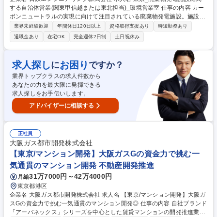
する自治体営業(関東甲信越または東北担当)_環境営業室 仕事の内容 カー
ボンニュートラルの実現に向けて注目されている廃棄物発電施設。施設の
建設・運営等の受注に向け、顧客課題に向き合いながら、自ら考え提案す
業界未経験歓迎
年間休日120日以上
資格取得支援あり
時短勤務あり
る提案営業を担当いただきます。下記、業務例。 ■客先(自治体等)との関
退職金あり
在宅OK
完全週休2日制
土日祝休み
係づくり、交渉等 ■見積や入札提案書等の作成 ■全国廃棄物処理施設営業
に関する管理業務(営業企画、データ管理、間接業務対応等) ■ポイント：
サーキュラーエコノミーの実現に向けた最前線における営業として、単純
求人探し
お困り
に
ですか？
な商品売りではなく、地域ニーズを解釈した上で価格、技術、地域貢献、
業界トップクラスの求人件数から
市民との接点業務、災害時の対応等を総合的に提案することができ、案件
あなたの力を最大限に発揮できる
規模、影響度が大きい業務です。 募集職種 東京_廃棄物発電施設に関する
求人探しをお手伝いします。
自治体営業(関東甲信越または東北担当)_環境営業室
アドバイザーに相談する
正社員
大阪ガス都市開発株式会社
【東京/マンション開発】大阪ガスGの資金力で挑む一
気通貫のマンション開発 不動産開発推進
31万7000円～42万4000円
月給
東京都港区
企業名 大阪ガス都市開発株式会社 求人名 【東京/マンション開発】大阪ガ
スGの資金力で挑む一気通貫のマンション開発◎ 仕事の内容 自社ブランド
「アーバネックス」シリーズを中心とした賃貸マンションの開発推進業務