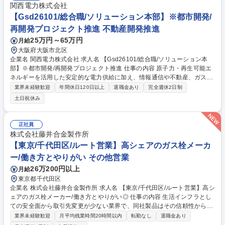
関西電力株式会社
【Gsd26101/総合職/ソリューション本部】※都市開発/
再開発プロジェクト推進 不動産開発推進
25万円～65万円
月給
大阪府大阪市北区
企業名 関西電力株式会社 求人名 【Gsd26101/総合職/ソリューション本
部】※都市開発/再開発プロジェクト推進 仕事の内容 原子力・再生可能エ
ネルギーを活用した安定的な電力供給に加え、情報通信や不動産、ガス事
業など多様な事業展開をしている当社にて、都市開発・再開発プロジェク
業界未経験歓迎
年間休日120日以上
退職金あり
完全週休2日制
トにおいて、以下の業務を担っていただきます。 ■都市開発事業における
土日祝休み
事業戦略の立案■地域特性や課題を踏まえた開発コンセプトの策定■土地活
用方針やアセット構成の検討■行政、地権者、デベロッパー、事業者等と
の協議・調整および合意形成■コンペ案件等における事業機会の創出およ
正社員
び提案活動■投資採算性を踏まえた事業スキームの構築■コンソーシアム組
株式会社藤井合金製作所
成およびSPC組成の推進■投資判断、パートナー選定および事業推進体制
【東京/千代田区/ルート営業】高シェアのガス栓メーカ
の構築 など 募集職種 【Gsd26101/総合職/ソリューション本部】※都市開
ー/働き方とやりがい その他営業
発/再開発プロジェクト推進
26万200円以上
月給
東京都千代田区
企業名 株式会社藤井合金製作所 求人名 【東京/千代田区/ルート営業】高シ
ェアのガス栓メーカー/働き方とやりがい◎ 仕事の内容 生活インフラとし
ての安全面から取引先変更が少ない業界で、同社製品はその信頼性から高
いシェアを誇ります。既存顧客様との取引が約9割。長期的な関係性の中
業界未経験歓迎
月平均残業時間20時間以内
転勤なし
退職金あり
でシェア拡大や新規格の商品化フォロー等を担います。 【特徴】ガス栓メ