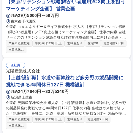
【東京/リテンション戦略(障がい者雇用)/CX向上を担う
マーケティング企画】 営業企画
29万5000円～59万円
月給
東京都千代田区
企業名 ａｕエネルギー＆ライフ株式会社 求人名 【東京/リテンション戦略
（障がい者雇用）／CX向上を担うマーケティング企画】 仕事の内容 自社
サービスのリテンション施策全般及び顧客体験価値向上に向けた企画・実
行をお任せいたします。既存施策の改善、通信・エネルギーサービスのバ
業界未経験歓迎
年間休日120日以上
退職金あり
在宅OK
完全週休2日制
ンドル強化やパートナー企業との協業等も関わっていただきます ■顧客デ
土日祝休み
ータ分析に基づくリテンション課題の抽出と改善提案■新規リテンション
施策の企画・実行（ポイント施策、バンドル特典、パートナー企業等との
コラボキャンペーン）■施策の仕様策定～実行～効果測定■引っ越し継続率
正社員
向上や解約抑止のための戦略立案・実行■オール電化やエネマネ等、次世
光陽産業株式会社
代サービスとの連携施策の検討■社内外の関連部署・パートナー企業との
【上越/設計職】水道や新幹線など多分野の製品開発に
連携・調整■サービス開発プロセスや業務フローの改善提案 募集職種 【東
挑戦できる/年間休日127日 機構設計
京/リテンション戦略（障がい者雇用）／CX向上を担うマーケティング企
画】
24万7640円～33万5340円
月給
新潟県上越市
企業名 光陽産業株式会社 求人名 【上越/設計職】水道や新幹線など多分野
の製品開発に挑戦できる/年間休日127日 仕事の内容 当社はガス栓で培っ
た「気密技術」を軸に、水道・空調・新幹線など多様な分野へ製品を提供
しているメーカーです。インフラから公共交通まで幅広い領域を支える製
業界未経験歓迎
年間休日120日以上
退職金あり
完全週休2日制
品を扱い、安定した需要で継続的に成長しています。 【詳細】 ■担当する
土日祝休み
領域：水道用継手、新幹線のブレーキに使われるバルブ、空調用配管継