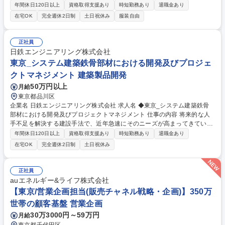
をお任せします。 以下の業務に関して経験・スキルに応じてお任せしま
年間休日120日以上
資格取得支援あり
時短勤務あり
退職金あり
す。 【詳細】 ■事業収支計画の策定 ■立地や市場ニーズに応じた商品企画
在宅OK
完全週休2日制
土日祝休み
服装自由
立案 ■許認可取得、スケジュール・予算管理 ■将来的には部門方針の策定
やマネジメント業務も担当 募集職種 【東京/マンション開発】大阪ガスG
の資金力で挑む一気通貫のマンション開発◎
正社員
日鉄エンジニアリング株式会社
東京_システム建築鉄骨部材における開発及びプロジェ
クトマネジメント 建築製品開発
50万円以上
月給
東京都品川区
企業名 日鉄エンジニアリング株式会社 求人名 ◆東京_システム建築鉄骨
部材における開発及びプロジェクトマネジメント 仕事の内容 将来的な人
手不足を解決する建設手法で、近年急速にそのニーズが高まってきている
「システム建築(*)」において、鉄骨システム建築商材の新規開発、PJ推進
年間休日120日以上
資格取得支援あり
時短勤務あり
退職金あり
(PJマネジメント～実行)までをご担当いただきます。 基本的には、システ
在宅OK
完全週休2日制
土日祝休み
ム建築における鉄骨商品の新商品開発から製作管理までの一連業務をご担
当いただきます。下記、業務例。 ■システム建築鉄骨部材の商品開発 ■プ
ロジェクトマネジメント ■鉄骨工場選定 ■工作図管理(作図は委託先が担
正社員
当) ■鉄骨製作管理 ■現場施工管理全般及び事業推進体制の構築 ※ご経験に
auエネルギー&ライフ株式会社
応じてリーダーまたは担当者の役割を決定します。 募集職種 ◆東京_シス
【東京/営業企画担当(販売チャネル戦略・企画)】350万
テム建築鉄骨部材における開発及びプロジェクトマネジメント
世帯の顧客基盤 営業企画
30万3000円～59万円
月給