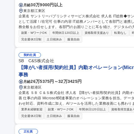
30万9000円以上
月給
東京都江東区
企業名 サントリーパブリシティサービス株式会社 求人名 IT総務◆サントリーグループの現場とITをつなぐ架け橋
として活躍！/在宅可 仕事の内容 IT総務メンバーとして各部門と連携しながら、IT環境・職場環境の整備や総務業
務全般をお任せします。各部門のお困りごとに耳を傾け、デジタルの
です。 ■各部・営業拠点の課題解決・業務改善推進 ■システム開発・運用、クラウド・自動化ツールの導入・運用
副業・WワークOK
年間休日120日以上
資格取得支援あり
転勤なし
■IT機器・ツール資産管理、利用者サポート ■営業拠点・本社のIT
完全週休2日制
土日祝休み
服装自由
計、設備・備品管理等） ■営業拠点の新規立ち上げ・撤退対応 ■PMと
ュリティ強化（社員教育、セキュリティツール管理・運用） 募集職種 IT総務◆サントリーグループの現場とITを
つなぐ架け橋として活躍！/在宅可
契約社員
SB C&S株式会社
【障がい者採用/契約社員】内勤オペレーション(Micro
事務
26万5375円～32万3425円
月給
東京都港区
企業名 ＳＢ Ｃ＆Ｓ株式会社 求人名 【障がい者採用/契約社員】内勤オペレーション(Microsoft製品担当)・業務改
善 仕事の内容 Microsoft関連事業のオペレーション業務を担当。データ入力、受注・見積・納期調整、社内問い合
わせ対応、資料作成に加え、AIツールを活用した業務改善にも携わります。 【詳細】データ入力・更新
積作成・納期調整/社内営業からの問い合わせ対応/マニュアル作成や売上データ
業界未経験歓迎
副業・WワークOK
年間休日120日以上
資格取得支援あ
Copilot、ChatGPT等)を活用したAIエージェント作成や問い合わせ対
完全週休2日制
土日祝休み
服装自由
用しています。障がい配慮に関する面談や在宅勤務など、無理なく柔軟に働
【障がい者採用/契約社員】内勤オペレーション(Microsoft製品担当)
正社員