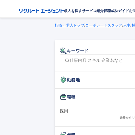
求人を探す
サービス紹介
転職成功ガイド
お
転職・求人トップ
/
コーポレートスタッフ
/
人事
/
キーワード
勤務地
職種
採用
条件をクリ
年収