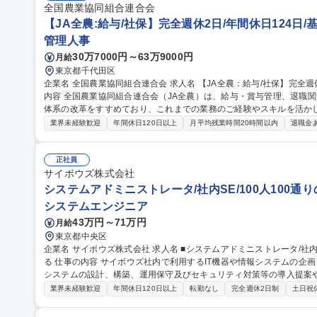
全国農業協同組合連合会
【JA全農:給与/社保】完全週休2日/年間休日124日/
管理人事
30万7000円～63万9000円
月給
東京都千代田区
企業名 全国農業協同組合連合会 求人名 【JA全農：給与/社保】完全週休2日/年間休日124日/基本定時退社 仕事の
内容 全国農業協同組合連合会（JA全農）は、給与・賞与管理、退職
体系の改革をすすめており、これまでの業務のご経験やスキルを活か
ご経験・適性・希望をもとに、以下の中から担当いただく業務を決定し
業界未経験歓迎
年間休日120日以上
月平均残業時間20時間以内
退職金
応、年末調整業務 ■人事制度の運用・改善対応■社会保険に関する手続
向・受入出向に関する管理業務 ■退職給付金制度に関する業務 など 募集職種 【JA全農：給与/社保】完全週休2日/
年間休日124日/基本定時退社
正社員
サイボウズ株式会社
システムアドミニストレータ/社内SE/100人100通
システムエンジニア
43万円～71万円
月給
東京都中央区
企業名 サイボウズ株式会社 求人名 ■システムアドミニストレータ/社内SE/100人100通りのマッチングをITで支え
る 仕事の内容 サイボウズ社内で利用するIT機器や情報システムの企画・設計・調達・運用を担っています。情報
システムの設計、構築、運用保守及びセキュリティ対策等の導入提案
【業務内容】■サイボウズの働き方を支えるITシステムの設計/構築/運用保守■
業界未経験歓迎
年間休日120日以上
転勤なし
完全週休2日制
土日祝
用保守■社内用オンプレミスサーバーの設計・運用保守■拠点の構築・
※当社の企業理念を実現するための社内環境づくり、つまり「チームワ