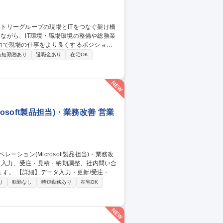
力で現場の仕事をより良くするポジション
時短勤務あり
退職金あり
在宅OK
インフラ整備・執務環境改善（レイアウト設
してのITプロジェクト進行支援、情報セキ
soft製品担当)・業務改善 営業
/受注・見
等の資料作成/AIツール(Microsoft
り
転勤なし
時短勤務あり
在宅OK
応の業務改善 【働き方】TeamsやGmailを活
ける環境を整えています。 募集職種
・業務改善