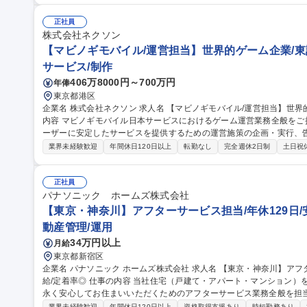
輩に同行し、全国の工場を訪問します。 ＜業務の変更範囲：当社の定める業務＞ 募集職種 【品
◆設備導入企画担当◆年休127日/リモートOK/第二新卒歓迎
正社員
株式会社ネクソン
【マビノギモバイル/運営担当】世界的ゲーム企業/東
サービス/制作
406万8000円～700万円
年俸
東京都港区
企業名 株式会社ネクソン 求人名 【マビノギモバイル/運営担当】世界的ゲーム企業/東証プライム市場上場 仕事の
内容 マビノギモバイル日本サービスにおけるゲーム運営業務全般を
ーザーに安定したサービスを提供するための運営施策の企画・実行、
営 など、Liveサービス運営に関わる幅広い業務をご担当いただきます。 また、ゲーム内イベントと連動したSNS
業界未経験歓迎
年間休日120日以上
転勤なし
完全週休2日制
土日祝
施策やユーザーコミュニケーションの企画・運営を通じて、ユーザー
向上を推進していただきます。 募集職種 【マビノギモバイル/運営担当】世界的ゲーム企業/東証プライム市場上
場
正社員
パナソニック ホームズ株式会社
【東京・神奈川】アフターサービス担当/年休129日/
動産管理/運用
34万円以上
月給
東京都新宿区
企業名 パナソニック ホームズ株式会社 求人名 【東京・神奈川】アフターサービス担当/年休129日/安定した固定
給/定着率◎ 仕事の内容 当社住宅（戸建て・アパート・マンション）をご購入いただいたオーナー様を対象に、末
永く安心してお住まいいただくためのアフターサービス業務全般を担当していただきま
まいの資産価値」の維持・向上：専門知識を活かし、経年変化に応じ
業界未経験歓迎
年間休日120日以上
資格取得支援あり
時短勤務あり