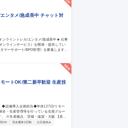
す 募集職種 ■システムア
エンタメ/急成長中 チャット対
のオンラインサービス）を開発・提供してい
タマーサポート/BPO管理》を募集します！
当。品質管理や教育、社内連携を通じサービ
同期 ■業務マニュアル・対応フロー共有・更
ィードバック 【仕事の魅力】急成長組織でCS
 募集職種 【カスタマー
リモートOK/第二新卒歓迎 生産技
※生産拠点：茨城・滋賀・大阪 【具体
省人設備などの検討・紹介・導入／新設備
宅OK
完全週休2日制
土日祝休み