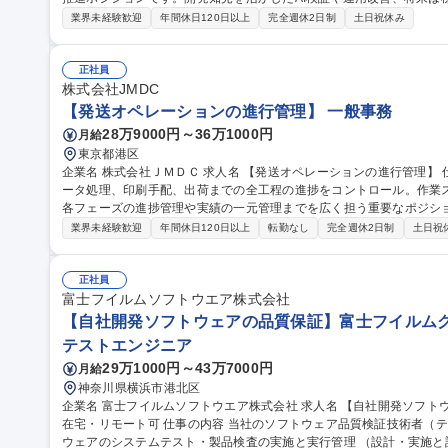
す。 ・社内アプリケーションに対するユーザーからの問い合わせ対応 ・アカウント発行 ・定期メンテナンス対応
業界未経験歓迎
年間休日120日以上
完全週休2日制
土日祝休み
（定期リリースは2か月に1回程度、土曜日に実施）・ISMS推進活動
インオンシステム ・社内利用の生成AIを活用したオンラインサービス など 募集職種 【コーポレートIT/
（開発AI推進部）】生成AI活用・推進/在宅勤務中心
正社員
株式会社JMDC
【発送オペレーションの進行管理】 一般事務
28万9000円～36万1000円
月給
東京都港区
企業名 株式会社ＪＭＤＣ 求人名 【発送オペレーションの進行管理】 仕事の内容 案件受注から納期に合わせたデ
ータ処理、印刷手配、出荷までの全工程の進捗をコントロール。作業
各フェーズの進捗管理や実績の一元管理までを広く担う重要なポジションです [1]内製業務：品質チ
対応・資材管理 [2]外注業務：発注進行 [3]進行管理・事務： ・案件コ
業界未経験歓迎
年間休日120日以上
転勤なし
完全週休2日制
土日祝
客対応：納品書等作成、連絡、問い合わせ ・クロージング：実績・書類管理、データ一
レーションの進行管理】
正社員
富士フイルムソフトウエア株式会社
【自社開発ソフトウェアの品質保証】富士フイルムグル
テストエンジニア
29万1000円～43万7000円
月給
神奈川県横浜市港北区
企業名 富士フイルムソフトウエア株式会社 求人名 【自社開発ソフトウェアの品質保証】富士フイルムグループ/
在宅・リモート可 仕事の内容 当社のソフトウェア品質検証技術者（テストエンジニア）として、当社開発ソフト
ウェアのシステムテスト・製品検査の実施と実行管理 （設計・実施と