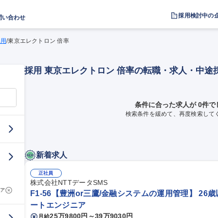
採用検討中の
問い合わせ
採用
/
東京エレクトロン 倍率
採用 東京エレクトロン 倍率の転職・求人・中途
条件に合った求人が 0件で
検索条件を緩めて、再度検索して
新着求人
正社員
株式会社NTTデータSMS
ア
F1-56【豊洲or三鷹/金融システムの運用管理】 26
ートエンジニア
25万9800円～39万9030円
月給