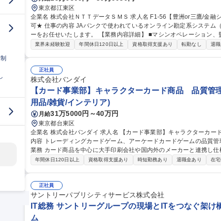
東京都江東区
企業名 株式会社ＮＴＴデータＳＭＳ 求人名 F1-56【豊洲or三鷹/金融システムの運用管理】★26歳以下限定未経験
可★ 仕事の内容 JAバンクで使われているオンライン勘定系システム（金融勘定システム）の運用管理オペレータ
ーをお任せいたします。 【業務内容詳細】 ■マシンオペレーション、監視、インシデント対応 ■システム開発に伴
う運用受け入れ推進 ■改善活動、各種報告書作成 【業務の魅力】 IT
業界未経験歓迎
年間休日120日以上
資格取得支援あり
転勤なし
退職
を担当することができます。 募集職種 F1-56【豊洲
日制
正社員
し
株式会社バンダイ
【カード事業部】キャラクターカード商品 品質管理
用品/雑貨/インテリア)
31万5000円～40万円
月給
東京都台東区
企業名 株式会社バンダイ 求人名 【カード事業部】キャラクターカード商品 品質管理担当★シェア拡大中 仕事の
内容 トレーディングカードゲーム、アーケードカードゲームの品質管理を担当いた
業務 カード商品を中心に大手印刷会社や国内外のメーカーと連携し仕
向上、持続性向上に向けた各種取組み 募集職種 【カード事業部】キャラクターカード商品 品質管理担当★シェア
年間休日120日以上
資格取得支援あり
時短勤務あり
退職金あり
在宅
拡大中
正社員
サントリーパブリシティサービス株式会社
IT総務 サントリーグループの現場とITをつなぐ架け
ム