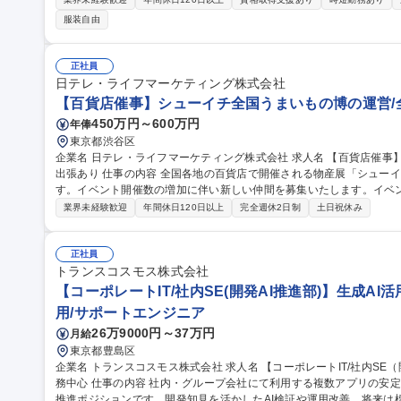
共有 ■自身の裁量で進めるアフターサービス：新築引き渡し後の設備
服装自由
た日常の「お困りごと」に対応 ■最新AI「P-GAIROS」が技術判断
独自システム「訪問対応支援システム P-GAIROS」を活用できます。 募集職種 【東京・神奈川】アフターサービ
ス担当/年休129日/安定した固定給/定着率◎
正社員
日テレ・ライフマーケティング株式会社
【百貨店催事】シューイチ全国うまいもの博の運営/
450万円～600万円
年俸
東京都渋谷区
企業名 日テレ・ライフマーケティング株式会社 求人名 【百貨店催事】シューイチ全国うまいもの博の運営/全国
出張あり 仕事の内容 全国各地の百貨店で開催される物産展「シューイチ全国うまいもの博」を担当いただきま
す。イベント開催数の増加に伴い新しい仲間を募集いたします。イベ
わっていただきます ■「シューイチ全国うまいもの博」の運営 ※メイン業務 1.イベントへの出店社誘致および管
業界未経験歓迎
年間休日120日以上
完全週休2日制
土日祝休み
理業務 2.イベントスペースの運営会社等に対する実務交渉及びイベン
ント実施場所での運営サポート業務 ※宿泊を伴う国内出張があります。 ■出店運営事務 募
シューイチ全国うまいもの博の運営/全国出張あり
正社員
トランスコスモス株式会社
【コーポレートIT/社内SE(開発AI推進部)】生成AI
用/サポートエンジニア
26万9000円～37万円
月給
東京都豊島区
企業名 トランスコスモス株式会社 求人名 【コーポレートIT/社内SE（開発AI推進部）】生成AI活用・推進/在宅勤
務中心 仕事の内容 社内・グループ会社にて利用する複数アプリの安定稼働や品質及び生産性の向上を担う自社IT
推進ポジションです。開発知見を活かしたAI検証や運用改善、将来は