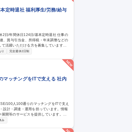
基本定時退社 福利厚生/労務/給与
関連、賞与引当金、所得税・年末調整などの
して活躍いただける方を募集しています。
ます。 ■給与・賞与管理業務■所得税対
あり
完全週休2日制
き・管理 ■人事システムの運用・管理■出
りのマッチングをITで支える 社内
や展開等のサービスを提供しています。
社内用IaaS/SaaS/Idpの設計/構築/運
休み
増床に伴うIT設備の設計、構築、運用保守
ークあふれる“会社”を創る」ために「いつ