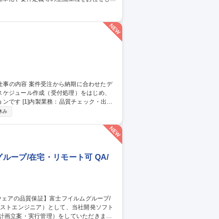
 【対象アプリ】・当社が提供するシングルサ
社内SE
スケジュール作成（受付処理）をはじめ、
ェック・出荷
ントロール：月150～350件の進捗管理 ・顧
休み
元化 募集職種 【発送オペ
ープ/在宅・リモート可 QA/
計画立案・実行管理）をしていただきま