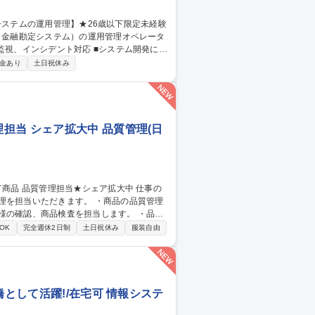
ILに基づいた大規模金融システムの運用業務
金あり
土日祝休み
or三鷹/金融システムの運用管理】★26歳以下限定未経験可★
担当 シェア拡大中 品質管理(日
だきます。 ・商品の品質管理
様の確認、商品検査を担当します。 ・品質
OK
完全週休2日制
土日祝休み
服装自由
橋として活躍!/在宅可 情報システ