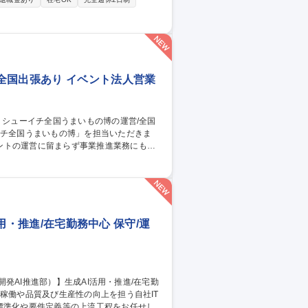
機器の正しい使い方説明/建具の調整といっ
をサポート：顧客データ/生成AIを組み合わせた
全国出張あり イベント法人営業
ントの運営に留まらず事業推進業務にも携
ト実施の機会を獲得するための業務 3.イベ
集職種 【百貨店催事】
活用・推進/在宅勤務中心 保守/運
標準化や要件定義等の上流工程をお任せしま