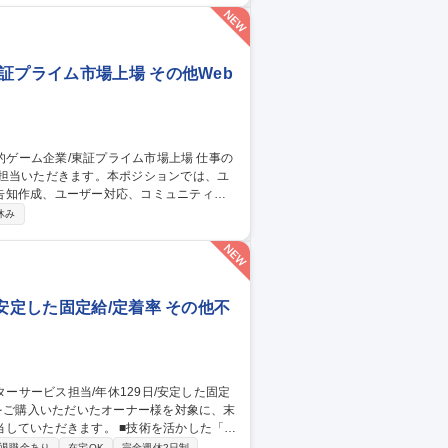
川駅/生産技術】
証プライム市場上場 その他Web
ご担当いただきます。本ポジションでは、ユ
告知作成、ユーザー対応、コミュニティ運
休み
との継続的な関係構築およびサービス品質
安定した固定給/定着率 その他不
す。 ■技術を活かした「住
た最適なメンテナンス計画をオーナー様に
退職金あり
在宅OK
完全週休2日制