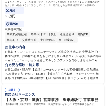
≪★コミュニケーションを通してキリンのファンを増やしませんか？★≫ お客様のお声
をより良い商品づくりに活かしていく上で、窓口となるお客様相談室でのお仕事です。
月給
30万円
勤務地
東京都中野区
業界未経験歓迎
年間休日120日以上
退職金あり
在宅OK
賞与あり
交通費支給
土日祝休み
寮・社宅あり
仕事の内容
企業名 キリンアンドコミュニケーションズ株式会社 求人名 中野本社【お
客様相談室】お客様のお声をもとにより良い商品づくりへ貢献 仕事の内容
≪★コミュニケーションを通してキリンのファンを増やしませんか？★≫
お客様のお声をより良い商品づくりに活かしていく上で、窓口となるお客
必要な経験・能力等
様相談室でのお仕事です。 日々お客様からいただくキリングループへのご
必要な経験・能力等 【必須】コールセンターやお客様相談室の業務経験、
意見を、企業活動に活かしています。お客様からの声に迅速かつ誠意をも
PCが使える方（Word・Excel）【働き方】在宅勤務・リモートワーク相
って対応、情報提供するとともにグループ内活動に反映しています。 【具
談可/月平均残業7～8時間程度 【入社後の研修】着任から1か月は電話対応
体的には】電話応対、メール、お手紙対応、ご指摘品調査報告書作成、有
のOJTを中心に実施し、電話対応に慣れた段階でメール・手紙のOJTを実
人チャットボット対応など。 【1日の対応件数】■電話：月間一人当たり
施する予定です。独り立ち以降もしっかりフォローする体制を整えていま
平均100件前後■メール・手紙：同上40件前後 募集職種 中野本社【お客様
正社員
すのでご安心ください。 【当社について】キリングループの広報機能を担
株式会社キーエンス
相談室】お客様のお声をもとにより良い商品づくりへ貢献
う会社として、お客様との出会いを大切にし、磨き上げたホスピタリティ
を込めてコミュニケーションをとりながら広報関連業務を行っておりま
【大阪・京都・滋賀】営業事務 ※未経験可 営業事務
す。 学歴・資格 学歴：大学院 大学 高専 短大 専修学校 高校 語学力： 資
【仕事内容】大阪営業所、京都営業所、滋賀営業所いずれかにて営業事務をお任せ。