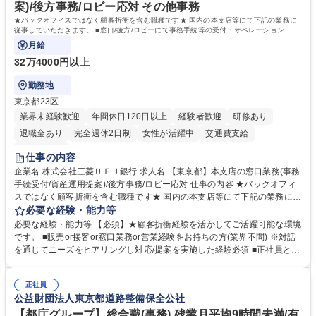
案)/後方事務/ロビー応対 その他事務
★バックオフィスではなく顧客折衝を含む職種です★ 国内の本支店等にて下記の業務に
従事していただきます。 ■窓口/後方/ロビーにて事務手続等の受付・オペレーション、お
客様対応
月給
32万4000円以上
勤務地
東京都23区
業界未経験歓迎
年間休日120日以上
経験者歓迎
研修あり
退職金あり
完全週休2日制
女性が活躍中
交通費支給
土日祝休み
仕事の内容
企業名 株式会社三菱ＵＦＪ銀行 求人名 【東京都】本支店の窓口業務(事務
手続受付/資産運用提案)/後方事務/ロビー応対 仕事の内容 ★バックオフィ
スではなく顧客折衝を含む職種です★ 国内の本支店等にて下記の業務に従
事していただきます。 ■窓口/後方/ロビーにて事務手続等の受付・オペレ
必要な経験・能力等
ーション、お客様対応 ■窓口にて、ご来店された個人のお客様に対して金
必要な経験・能力等 【必須】★顧客折衝経験を活かしてご活躍可能な環境
融商品のご提案 ■効率的な事務運用の検討・構築等 ≪業務紹介：ご応募前
です。 ■販売or接客or窓口業務or営業経験をお持ちの方(業界不問) ※対話
に必ずご覧ください≫ ※記事 https://www.mysite.bk.mufg.jp/career/circle/
を通じてニーズをヒアリングし対応/提案を実施した経験必須 ■正社員とし
article17/ ※動画 https://youtu.be/H-S7HaJqqbg 募集職種 【東京都】本支
ての就業経験1年以上 【歓迎】■金融業界での就業経験■銀行での預金為替
店の窓口業務(事務手続受付/資産運用提案)/後方事務/ロビー応対
事務経験 ■金融商品の提案・販売経験 ≪魅力≫研修やOJT環境が整ってい
正社員
るので安心して入行いただけます。 幅広いキャリアの選択肢があり、公募
公益財団法人東京都道路整備保全公社
や社内副業等を活用し、 一人ひとりが挑戦できるカルチャーが浸透してい
ます。 学歴・資格 学歴：大学院 大学 高専 短大 専修学校 高校 語学力：
【都庁グループ】総合職(事務) 残業月平均9時間未満/有