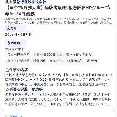
北大阪急行電鉄株式会社
を進めやすく定着率の高い環境です。 募集職種 東京【経理・総務】週1日
ライフバランスを重視する方に最適な環境です（フルリモートも面接で相
出社程度のリモート中心/残業基本無/独立系ファーム
談可）。【求める人物像】幅広いバックオフィス業務に柔軟に対応でき、
【豊中市/総務人事】経験者歓迎!/阪急阪神HDグループ/
社内外と円滑にコミュニケーションを取りながら業務を推進できる方 学
年休124日 総務
歴・資格 学歴：大学院 大学 高専 短大 専修学校 高校 語学力： 資格：
当社にて採用関係業務、人材育成業務を中心に、中期経営計画・予算等の管理、設備投資
計画等の策定、さらに社内の重要会議の運営等、経営の根幹となる幅広い総務人事業務全
般を担当していただきます。
月給
30万円～38万円
勤務地
大阪府豊中市
業界未経験歓迎
年間休日120日以上
資格取得支援あり
月平均残業時間20時間以内
転勤なし
経験者歓迎
駅ナカ
退職金あり
完全週休2日制
交通費支給
駅近5分以内
仕事の内容
土日祝休み
服装自由
昼食補助あり
食事補助あり
企業名 北大阪急行電鉄株式会社 求人名 【豊中市/総務人事】経験者歓迎！/
阪急阪神HDグループ/年休124日 仕事の内容 当社にて採用関係業務、人材
育成業務を中心に、中期経営計画・予算等の管理、設備投資計画等の策
定、さらに社内の重要会議の運営等、経営の根幹となる幅広い総務人事業
必要な経験・能力等
務全般を担当していただきます。 【主な業務内容】 ■採用関係業務および
必要な経験・能力等 【必須】■総務人事の実務経験がある方 【歓迎】■採
人材育成(社員研修)業務の推進 ■中期経営計画および予算等の管理 ■設備
用業務、人材育成に携わったことのある方 【求める人物像】 ■探求心を持
投資計画等の策定 ■社内の重要会議の運営 ■その他総務人事業務全般 【入
ち前向きに業務に取り組める方 ■臆せずに部門・会社を超えたコミュニケ
社後】入社後は採用や育成をメインに担当し将来的には経営根幹に関わる
ーションの取れる方 ■自分で考えて行動のできる方 ■第二の創業期を迎え
総務人事業務全般へ幅広く従事していただきます。 募集職種 【豊中市/総
る当社で組織の次代を担うネクスト人材として長期的に成長したい方 ■周
正社員