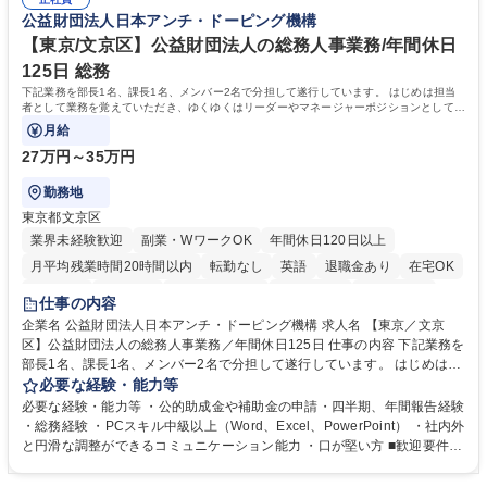
務人事】経験者歓迎！/阪急阪神HDグループ/年休124日
囲のメンバーと協調しつつ主体性を持って能動的に業務を推進できる方 学
公益財団法人日本アンチ・ドーピング機構
歴・資格 学歴：大学院 大学 高専 短大 専修学校 高校 語学力： 資格：
【東京/文京区】公益財団法人の総務人事業務/年間休日
125日 総務
下記業務を部長1名、課長1名、メンバー2名で分担して遂行しています。 はじめは担当
者として業務を覚えていただき、ゆくゆくはリーダーやマネージャーポジションとして活
躍いただくことを期待しています。
月給
27万円～35万円
勤務地
東京都文京区
業界未経験歓迎
副業・WワークOK
年間休日120日以上
月平均残業時間20時間以内
転勤なし
英語
退職金あり
在宅OK
賞与あり
育休あり
完全週休2日制
交通費支給
土日祝休み
仕事の内容
食事補助あり
企業名 公益財団法人日本アンチ・ドーピング機構 求人名 【東京／文京
区】公益財団法人の総務人事業務／年間休日125日 仕事の内容 下記業務を
部長1名、課長1名、メンバー2名で分担して遂行しています。 はじめは担
当者として業務を覚えていただき、ゆくゆくはリーダーやマネージャーポ
必要な経験・能力等
ジションとして活躍いただくことを期待しています。 【総務・人事グルー
必要な経験・能力等 ・公的助成金や補助金の申請・四半期、年間報告経験
プの業務内容】 ・人事制度関連 ・採用活動 ・教育研修の企画、実行 ・勤
・総務経験 ・PCスキル中級以上（Word、Excel、PowerPoint） ・社内外
怠管理 ・官公庁への各種提出 ・法定の会議運営（評議員会、理事会） ・
と円滑な調整ができるコミュニケーション能力 ・口が堅い方 ■歓迎要件
コンプライアンス ・内部規程やルールの管理、整備、文書管理 ・契約関
・採用業務経験 ・英語に抵抗がない方 ・営業経験 学歴・資格 学歴：大学
連 ・衛生管理 ・防災関連・公的助成金の管理・オフィス、ファシリティ
院 大学 高専 短大 専修学校 高校 語学力： 資格：