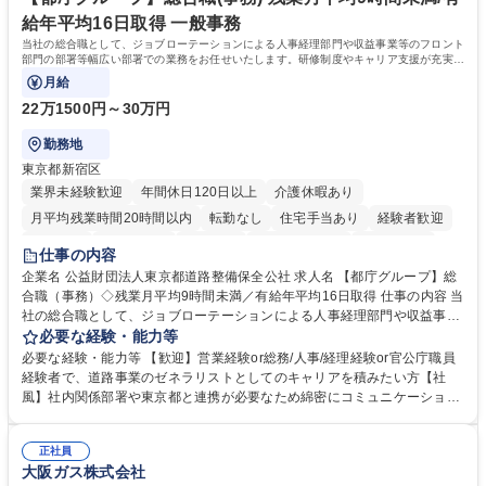
資格：
給年平均16日取得 一般事務
当社の総合職として、ジョブローテーションによる人事経理部門や収益事業等のフロント
部門の部署等幅広い部署での業務をお任せいたします。研修制度やキャリア支援が充実し
ております！ ※下記業務詳細
月給
22万1500円～30万円
勤務地
東京都新宿区
業界未経験歓迎
年間休日120日以上
介護休暇あり
月平均残業時間20時間以内
転勤なし
住宅手当あり
経験者歓迎
研修あり
退職金あり
賞与あり
完全週休2日制
交通費支給
仕事の内容
駅近5分以内
資格取得手当あり
食事補助あり
企業名 公益財団法人東京都道路整備保全公社 求人名 【都庁グループ】総
合職（事務）◇残業月平均9時間未満／有給年平均16日取得 仕事の内容 当
社の総合職として、ジョブローテーションによる人事経理部門や収益事業
等のフロント部門の部署等幅広い部署での業務をお任せいたします。研修
必要な経験・能力等
制度やキャリア支援が充実しております！ ※下記業務詳細 【業務詳細】■
必要な経験・能力等 【歓迎】営業経験or総務/人事/経理経験or官公庁職員
管理部門：広報、人事、経理など当公社の運営に係る管理業務 ■収益部
経験者で、道路事業のゼネラリストとしてのキャリアを積みたい方【社
門：駐車場の新規開拓、管理運営、新宿駅西口広場の「イベントコーナ
風】社内関係部署や東京都と連携が必要なため綿密にコミュニケーション
ー」などの管理運営 ■道路部門：整備の急がれる骨格幹線道路や木造住宅
を図っています。 【業務の魅力】■幅広く携われる：総合職（事務）で
密集地域の特定整備路線の用地取得、道路に関する普及啓発事業、都内の
は、駐車場の管理運営や道路用地の取得、公益財団法人の中枢を担う管理
道路施設や道路工事現場の見学ツアー事業 ※入社後は上記いずれかの部門
正社員
部門など多岐に渡る業務を経験できます。 ■様々なプロジェクト：駐車場
大阪ガス株式会社
へ配属。※業務内容変更の範囲：会社の定める業務 募集職種 【都庁グル
事業の他、新宿駅西口広場内に設置された照明を兼ねた広告「ブライトサ