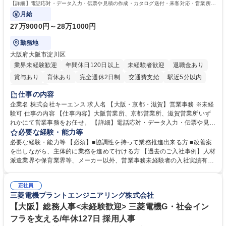
格：
【詳細】電話応対・データ入力・伝票や見積の作成・カタログ送付・来客対応・営業所内
で発生する事務業務や業務改善をお任せ。
月給
27万9000円～28万1000円
勤務地
大阪府大阪市淀川区
業界未経験歓迎
年間休日120日以上
未経験者歓迎
退職金あり
賞与あり
育休あり
完全週休2日制
交通費支給
駅近5分以内
土日祝休み
仕事の内容
企業名 株式会社キーエンス 求人名 【大阪・京都・滋賀】営業事務 ※未経
験可 仕事の内容 【仕事内容】大阪営業所、京都営業所、滋賀営業所いず
れかにて営業事務をお任せ。 【詳細】電話応対・データ入力・伝票や見積
の作成・カタログ送付・来客対応・営業所内で発生する事務業務や業務改
必要な経験・能力等
善をお任せ。 【教育制度】ご入社後、育成担当とペアになりながらOJTに
必要な経験・能力等 【必須】■協調性を持って業務推進出来る方 ■改善案
て業務を覚えていただくことが可能です。業務システムがきちんと構築さ
を出しながら、主体的に業務を進めて行ける方 【過去のご入社事例】人材
れているため、スムーズに仕事に慣れることができる環境です。また、
派遣業界や保育業界等、メーカー以外、営業事務未経験者の入社実績有
「チームで成果を出す文化」があり、良いやり方を積極的に共有しながら
【当社の事務職について】単なる事務ではなく主体性を発揮したサポート
常に改善を目指す風土のため、安心して業務に取り組んでいただけます。
により、キーエンスの付加価値向上に貢献します。ベースの定型業務に加
募集職種 【大阪・京都・滋賀】営業事務 ※未経験可
正社員
えて、お客様や社員の状況に合わせ、能動的なサポート、改善の動きも期
三菱電機プラントエンジニアリング株式会社
待され。組織を支えるスペシャリストとして、チームに貢献し、結果的に
社員から頼られる存在になることができます。平均19:30の退勤以降の業
【大阪】総務人事<未経験歓迎> 三菱電機G・社会イン
務の持ち帰りも禁止されており、メリハリのある働き方となります。 学
フラを支える/年休127日 採用人事
歴・資格 学歴：大学院 大学 高専 短大 語学力： 資格：