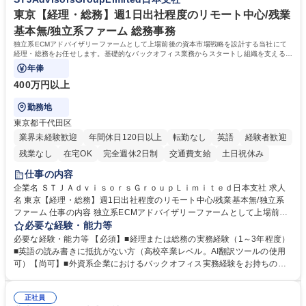
甚大化など、これまで以上に社会課題解決の重要性が高まっています。
「未来の日常」の創造に向けて持続可能な社会の実現に貢献してまいりま
東京【経理・総務】週1日出社程度のリモート中心/残業
す。 学歴・資格 学歴：大学院 大学 語学力： 資格：
基本無/独立系ファーム 総務事務
独立系ECMアドバイザリーファームとして上場前後の資本市場戦略を設計する当社にて
経理・総務をお任せします。基礎的なバックオフィス業務からスタートし組織を支える専
任担当として広く活躍できる環境です。
年俸
400万円以上
勤務地
東京都千代田区
業界未経験歓迎
年間休日120日以上
転勤なし
英語
経験者歓迎
残業なし
在宅OK
完全週休2日制
交通費支給
土日祝休み
仕事の内容
企業名 ＳＴＪＡｄｖｉｓｏｒｓＧｒｏｕｐＬｉｍｉｔｅｄ日本支社 求人
名 東京【経理・総務】週1日出社程度のリモート中心/残業基本無/独立系
ファーム 仕事の内容 独立系ECMアドバイザリーファームとして上場前後
の資本市場戦略を設計する当社にて経理・総務をお任せします。基礎的な
必要な経験・能力等
バックオフィス業務からスタートし組織を支える専任担当として広く活躍
必要な経験・能力等 【必須】■経理または総務の実務経験（1～3年程度）
できる環境です。 ■日常経理、月次および年次決算サポート業務 ■本国
■英語の読み書きに抵抗がない方（高校卒業レベル。AI翻訳ツールの使用
（グローバル）との英文メール対応（AI翻訳ツール等を使用しての対応で
可）【尚可】■外資系企業におけるバックオフィス実務経験をお持ちの方
問題ございません） ■オフィス環境整備、郵便物の発送・受取等の総務業
【必須・尚可要件】簿記などの特別な資格や、TOEIC等のスコアは求めて
務全般 ■その他バックオフィス関連サポート ※ご経験に合わせて無理なく
おりません。日々の事務処理を丁寧かつ正確に行える方を歓迎します。
業務をお任せします。残業も基本的には発生せず、ご自身のペースで業務
正社員
【働き方について】現在は週4日程度の在宅勤務を実施しており、ワーク