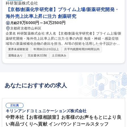
科研製薬株式会社
【京都/創薬化学研究者】プライム上場/新薬研究開発・
海外売上比率上昇に注力 創薬研究
29万6000円～34万2500円
月給
京都府京都市山科区
企業名 科研製薬株式会社 求人名 【京都/創薬化学研究者】プライム上場/新
薬研究開発・海外売上比率上昇に注力 仕事の内容 免疫・神経・感染症領
域等の新薬候補化合物の創出を担当。AI等の技術を活用した分子設計か
ら、実際の有機合成(合成ルート立案・実験)、評価結果に基づく構造最適
業界未経験歓迎
年間休日120日以上
月平均残業時間20時間以内
化まで、創薬化学研究全般を担います。 1.化合物デザイン:活性・物性・
退職金あり
完全週休2日制
土日祝休み
薬物動態を考慮した新規化合物の分子設計(AI・SBDD活用含む) 2.有機合
成:合成ルートの立案、合成実験の実施、構造解析、スケールアップ検討
3.最適化研究:生物活性評価結果の解析とデザインへのフィードバック 4.特
許関連:特許出願資料の作成等 ※対象領域:免疫、神経、感染症等。新規モ
ダリティへの取り組みも推進中。 募集職種 【京都/創薬化学研究者】プラ
あなたにおすすめの求人
イム上場/新薬研究開発・海外売上比率上昇に注力
正社員
キリンアンドコミュニケーションズ株式会社
中野本社【お客様相談室】お客様のお声をもとにより良
い商品づくりへ貢献 インバウンドコールスタッフ