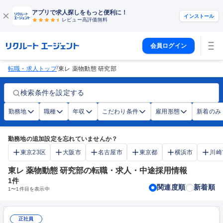
アプリで求人探しをもっと便利に！
インストール
レビュー高評価
無料
会員ログイン
/
転職・求人トップ
東レ 薬物動態 研究部
検索条件を設定する
勤務地
職種
年収
こだわり条件
雇用形態
新着のみ
勤務地の追加設定を忘れていませんか？
東京23区
大阪市
名古屋市
東京都
横浜市
川崎
東レ 薬物動態 研究部の転職・求人・中途採用情報
1
件
関連度順
新着順
1
〜
1
件目を表示中
正社員