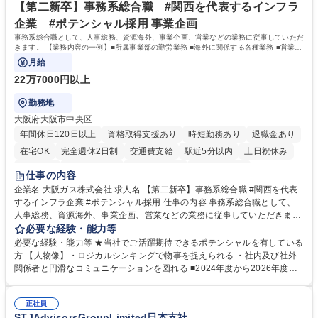
ープ】総合職（事務）◇残業月平均9時間未満／有給年平均16日取得
イン」の管理運営を行うなど、事業収益を生み出す活動を積極的に行って
【第二新卒】事務系総合職 #関西を代表するインフラ
います。 学歴・資格 学歴：大学院 大学 高専 短大 専修学校 高校 語学力：
企業 #ポテンシャル採用 事業企画
資格：
事務系総合職として、人事総務、資源海外、事業企画、営業などの業務に従事していただ
きます。 【業務内容の一例】■所属事業部の勤労業務 ■海外に関係する各種業務 ■営業部
門の企画スタッフ、ルート営業
月給
22万7000円以上
勤務地
大阪府大阪市中央区
年間休日120日以上
資格取得支援あり
時短勤務あり
退職金あり
在宅OK
完全週休2日制
交通費支給
駅近5分以内
土日祝休み
服装自由
第二新卒歓迎
寮・社宅あり
食事補助あり
仕事の内容
企業名 大阪ガス株式会社 求人名 【第二新卒】事務系総合職 #関西を代表
するインフラ企業 #ポテンシャル採用 仕事の内容 事務系総合職として、
人事総務、資源海外、事業企画、営業などの業務に従事していただきま
す。 【業務内容の一例】■所属事業部の勤労業務 ■海外に関係する各種業
必要な経験・能力等
務 ■営業部門の企画スタッフ、ルート営業 【キャリアパス】入社後の配属
必要な経験・能力等 ★当社でご活躍期待できるポテンシャルを有している
ポジションで一定期間ご活躍頂いた後、本人の適性及び将来のキャリアを
方 【人物像】・ロジカルシンキングで物事を捉えられる ・社内及び社外
鑑みてジョブローテーションを行います。 【育成】OJTでの現場育成や研
関係者と円滑なコミュニケーションを図れる ■2024年度から2026年度ま
修カリキュラムを通じて、Daigasグループの業務で必要となる知識につい
での3ヵ年を対象とする「Daigasグループ中期経営計画2026」を策定しま
て学んでいただきます。 募集職種 【第二新卒】事務系総合職 #関西を代
した。https://www.osakagas.co.jp/company/press/pr2024/1777576_564
表するインフラ企業 #ポテンシャル採用
正社員
72.html ■エネルギーセキュリティの不安定化や気候変動による自然災害の
STJAdvisorsGroupLimited日本支社