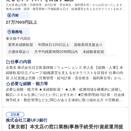
入社直後は労務（労務管理・給与計算・安全衛生・福利厚生等）からお任せいたします。
将来は総務・採用・教育業務へ守備範囲を広げ、組織運営を支えるゼネラリストをめざせ
ます。
月給
27万7000円以上
勤務地
東京都千代田区
業界未経験歓迎
年間休日120日以上
資格取得支援あり
介護休暇あり
月平均残業時間20時間以内
未経験者歓迎
住宅手当あり
時短勤務あり
退職金あり
在宅OK
賞与あり
仕事の内容
育休あり
完全週休2日制
交通費支給
土日祝休み
寮・社宅あり
企業名 株式会社日立医薬情報ソリューションズ 求人名 【総務・人事】未
経験歓迎/日立グループ/組織運営を支えるゼネラリストを目指す 仕事の内
容 入社直後は労務（労務管理・給与計算・安全衛生・福利厚生等）からお
任せいたします。将来は総務・採用・教育業務へ守備範囲を広げ、組織運
必要な経験・能力等
営を支えるゼネラリストをめざせます。 ・初期業務：労働時間管理、給与
必要な経験・能力等 ★未経験歓迎！ ★人事・総務領域を横断的に経験し
計算、社会保険対応、福利厚生管理、安全衛生、健康経営推進等をお任せ
幅広いスキルを身につけたい方におすすめ！ ■労務管理(給与計算・社会保
します。ご経験に応じて、休職者管理など、幅広く経験を積んでいただき
険手続き・勤怠管理など)に関心があり主体的に取り組める方 ※労務経験
ます。 ・将来的な広がり：総務・採用・教育・税務対応・経営企画等。
者は早期にご活躍いただけます。 ■チームで仕事を推進できる方■将来は
★メンバーがマンツーマンで丁寧に教えるため、ご経験が浅くても安心！
マネジメント職として活躍したい 【尚可】■人事、労務、採用、教育業務
幅広く経験を積みたい意欲がある方に最適な環境です。 募集職種 【総
正社員
のご経験 ■労務管理（給与計算・社会保険手続き・勤怠管理など）の経験
株式会社三菱UFJ銀行
務・人事】未経験歓迎/日立グループ/組織運営を支えるゼネラリストを目
■衛生管理者の資格をお持ちの方 学歴・資格 学歴：大学院 大学 高専 短大
指す
専修学校 高校 語学力： 資格：
【東京都】本支店の窓口業務(事務手続受付/資産運用提