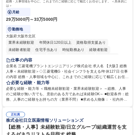
総務・人事領域を中心に、これまでのご経験に応じて幅広くお任せします。 ＜具体的に
は＞
月給
29万5000円～33万5000円
勤務地
大阪府大阪市北区
業界未経験歓迎
年間休日120日以上
資格取得支援あり
未経験者歓迎
住宅手当あり
時短勤務あり
経験者歓迎
退職金あり
在宅OK
賞与あり
完全週休2日制
交通費支給
仕事の内容
駅近5分以内
土日祝休み
服装自由
寮・社宅あり
食事補助あり
企業名 三菱電機プラントエンジニアリング株式会社 求人名 【大阪】総務
人事＜未経験歓迎＞◇三菱電機G・社会インフラを支える/年休127日 仕事
の内容 総務・人事領域を中心に、これまでのご経験に応じて幅広くお任せ
します。 ＜具体的には＞ ・総務/人事労務（給与・社保・勤怠管理など）
必要な経験・能力等
・採用・教育研修 ・福利厚生運用 など ※基本的には事務所勤務ですが、
必要な経験・能力等 ＜職種未経験歓迎・業界未経験歓迎＞ ～総務、人事
採用や教育等の業務内容により、関西圏以外への日帰り・宿泊を伴う国内
のご経験が無い方でも、意欲のある方であれば未経験OK～ ■歓迎条件：総
出張もございます。 ※担当業務を持ちつつ、お互いに助け合いながら、総
務、人事のご経験をお持ちの方（業界不問） ■求める人物像：・社内外の
務部という組織として協力しながら進める体制です。 募集職種 【大阪】
関係各部門との調整を率先して行い、業務を円滑に遂行できる協調性やコ
総務人事＜未経験歓迎＞◇三菱電機G・社会インフラを支える/年休127日
ミュニケーション能力を持っている方 ・人事総務領域に興味がありゼネラ
正社員
リスト志向をお持ちの方 学歴・資格 学歴：大学院 大学 語学力： 資格：
株式会社日立医薬情報ソリューションズ
【総務・人事】未経験歓迎/日立グループ/組織運営を支
えるゼネラリストを目指す 総務