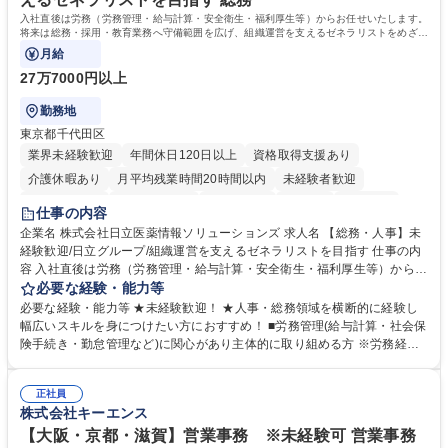
歴・資格 学歴：大学院 大学 高専 短大 専修学校 高校 語学力： 資格：日商
入社直後は労務（労務管理・給与計算・安全衛生・福利厚生等）からお任せいたします。
簿記検定1級 日商簿記検定2級 日商簿記検定3級
将来は総務・採用・教育業務へ守備範囲を広げ、組織運営を支えるゼネラリストをめざせ
ます。
月給
27万7000円以上
勤務地
東京都千代田区
業界未経験歓迎
年間休日120日以上
資格取得支援あり
介護休暇あり
月平均残業時間20時間以内
未経験者歓迎
住宅手当あり
時短勤務あり
退職金あり
在宅OK
賞与あり
仕事の内容
育休あり
完全週休2日制
交通費支給
土日祝休み
寮・社宅あり
企業名 株式会社日立医薬情報ソリューションズ 求人名 【総務・人事】未
経験歓迎/日立グループ/組織運営を支えるゼネラリストを目指す 仕事の内
容 入社直後は労務（労務管理・給与計算・安全衛生・福利厚生等）からお
任せいたします。将来は総務・採用・教育業務へ守備範囲を広げ、組織運
必要な経験・能力等
営を支えるゼネラリストをめざせます。 ・初期業務：労働時間管理、給与
必要な経験・能力等 ★未経験歓迎！ ★人事・総務領域を横断的に経験し
計算、社会保険対応、福利厚生管理、安全衛生、健康経営推進等をお任せ
幅広いスキルを身につけたい方におすすめ！ ■労務管理(給与計算・社会保
します。ご経験に応じて、休職者管理など、幅広く経験を積んでいただき
険手続き・勤怠管理など)に関心があり主体的に取り組める方 ※労務経験
ます。 ・将来的な広がり：総務・採用・教育・税務対応・経営企画等。
者は早期にご活躍いただけます。 ■チームで仕事を推進できる方■将来は
★メンバーがマンツーマンで丁寧に教えるため、ご経験が浅くても安心！
マネジメント職として活躍したい 【尚可】■人事、労務、採用、教育業務
幅広く経験を積みたい意欲がある方に最適な環境です。 募集職種 【総
正社員
のご経験 ■労務管理（給与計算・社会保険手続き・勤怠管理など）の経験
株式会社キーエンス
務・人事】未経験歓迎/日立グループ/組織運営を支えるゼネラリストを目
■衛生管理者の資格をお持ちの方 学歴・資格 学歴：大学院 大学 高専 短大
指す
専修学校 高校 語学力： 資格：
【大阪・京都・滋賀】営業事務 ※未経験可 営業事務