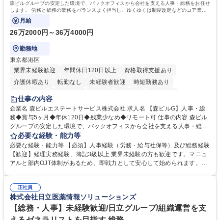
森ビルグループの安定した環境で、バックオフィスから会社を支える人事・総務をお任せ
します。 労務と総務の業務をバランスよく担当し、ゆくゆくは制度改定などのコア業務
にも挑戦できる、やりがいある環境です。
月給
26万2000円～36万4000円
勤務地
東京都港区
業界未経験歓迎
年間休日120日以上
資格取得支援あり
介護休暇あり
転勤なし
未経験者歓迎
時短勤務あり
経験者歓迎
退職金あり
在宅OK
賞与あり
育休あり
仕事の内容
完全週休2日制
交通費支給
長期歓迎
駅近5分以内
土日祝休み
企業名 森ビルエステートサービス株式会社 求人名 【森ビルG】人事・総
務◆賞与5ヶ月◆年休120日◆残業少なめ◆リモート可 仕事の内容 森ビル
グループの安定した環境で、バックオフィスから会社を支える人事・総務
をお任せします。 労務と総務の業務をバランスよく担当し、ゆくゆくは制
必要な経験・能力等
度改定などのコア業務にも挑戦できる、やりがいある環境です。 ■勤怠管
必要な経験・能力等 【必須】人事経験（労務・給与社保等）及び総務経験
理、給与計算、社会保険手続き、年末調整等の労務管理全般 ■入退社手続
【歓迎】経理実務経験、簿記3級以上 業界未経験の方も歓迎です。マニュ
き、社内規定の改定や人事制度改定などのコア業務 ■社内イベントの企画
アルと部内OJT体制があるため、即戦力として安心して始められます。
運営やその他総務業務全般 ※労務と総務を1：1の割合でお任せ。 入社後
【魅力・やりがい】森ビルGの安定基盤で労務から総務まで幅広く携われ
は部内のOJTを中心に、あなたの経験に合わせて不足している部分はいつ
ます。定型業務に留まらず、社内規定や人事制度の改定など会社のコア業
でも質問・相談できる環境が整っているため、安心して成長できます。 募
正社員
務に挑戦できるため、自身の成長と組織への貢献度をダイレクトに実感で
株式会社日立医薬情報ソリューションズ
集職種 【森ビルG】人事・総務◆賞与5ヶ月◆年休120日◆残業少なめ◆
きます。 残業少なめ、週1日リモート可など、ワークライフバランスを保
リモート可
ち長期活躍できる環境です。 「これまでの幅広い経験を活かし、長期的な
【総務・人事】未経験歓迎/日立グループ/組織運営を支
キャリアを築きたい」という前向きな意欲と挑戦を全力で応援します。 学
えるゼネラリストを目指す 総務