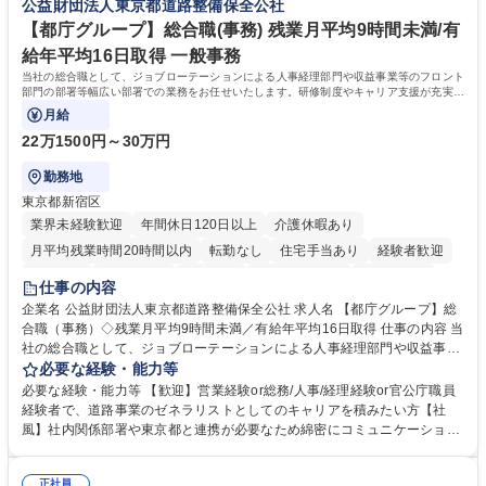
公益財団法人東京都道路整備保全公社
募集職種 【総務】未経験歓迎◎/リモート可/世界で唯一の事業/福利厚生◎/
取得や通信教育など費用の80%（年間25万円まで）を補助 ■住宅手当：家
再雇用有
賃の50%（月額7万円まで）を補助 学歴・資格 学歴：大学院 大学 語学
【都庁グループ】総合職(事務) 残業月平均9時間未満/有
力： 資格：
給年平均16日取得 一般事務
当社の総合職として、ジョブローテーションによる人事経理部門や収益事業等のフロント
部門の部署等幅広い部署での業務をお任せいたします。研修制度やキャリア支援が充実し
ております！ ※下記業務詳細
月給
22万1500円～30万円
勤務地
東京都新宿区
業界未経験歓迎
年間休日120日以上
介護休暇あり
月平均残業時間20時間以内
転勤なし
住宅手当あり
経験者歓迎
研修あり
退職金あり
賞与あり
完全週休2日制
交通費支給
仕事の内容
駅近5分以内
資格取得手当あり
食事補助あり
企業名 公益財団法人東京都道路整備保全公社 求人名 【都庁グループ】総
合職（事務）◇残業月平均9時間未満／有給年平均16日取得 仕事の内容 当
社の総合職として、ジョブローテーションによる人事経理部門や収益事業
等のフロント部門の部署等幅広い部署での業務をお任せいたします。研修
必要な経験・能力等
制度やキャリア支援が充実しております！ ※下記業務詳細 【業務詳細】■
必要な経験・能力等 【歓迎】営業経験or総務/人事/経理経験or官公庁職員
管理部門：広報、人事、経理など当公社の運営に係る管理業務 ■収益部
経験者で、道路事業のゼネラリストとしてのキャリアを積みたい方【社
門：駐車場の新規開拓、管理運営、新宿駅西口広場の「イベントコーナ
風】社内関係部署や東京都と連携が必要なため綿密にコミュニケーション
ー」などの管理運営 ■道路部門：整備の急がれる骨格幹線道路や木造住宅
を図っています。 【業務の魅力】■幅広く携われる：総合職（事務）で
密集地域の特定整備路線の用地取得、道路に関する普及啓発事業、都内の
は、駐車場の管理運営や道路用地の取得、公益財団法人の中枢を担う管理
道路施設や道路工事現場の見学ツアー事業 ※入社後は上記いずれかの部門
正社員