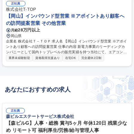
ついてくるようになっております。またがんばった分だけ評価に直結する
正社員
制度を導入しています。 募集職種 【岡山】提案営業 ◎成果が評価に直結
株式会社T-TOP
するので早期に年収1000万円目指せる環境
【岡山】インバウンド型営業 ※アポイントあり顧客へ
の訪問提案営業 その他営業
28万円以上
月給
岡山県
企業名 株式会社Ｔ－ＴＯＰ 求人名 【岡山】インバウンド型営業 ※アポイ
ントあり顧客への訪問提案営業 仕事の内容 新電力事業のリーディングカ
ンパニーとして国内トップレベルの販売実績を持つ当社にて、エアコンや
給湯器の無料メンテナンスを担当しますが、それをフックに太陽光発電の
業界未経験歓迎
資格取得支援あり
在宅OK
完全週休2日制
導入ご提案を行います。 すでに別担当が訪問して無料メンテナンス(コン
ロや給湯器、エアコンなど)のお約束を獲得しているため、その後の無料
メンテナンスから業務を引き継ぎ、最終的に太陽光発電のご提案を進めて
いきます。協力し合う社風に加え、社内でノウハウ共有がありトークスク
リプトも用意されております。そのため再現性高く成果を出しやすい環境
あなたにおすすめの求人
です。またがんばった分だけ評価に直結する制度を導入しています。 募集
職種 【岡山】インバウンド型営業 ※アポイントあり顧客への訪問提案営
業
正社員
森ビルエステートサービス株式会社
【森ビルG】人事・総務 賞与5ヶ月 年休120日 残業少な
め リモート可 福利厚生/労務/給与管理人事