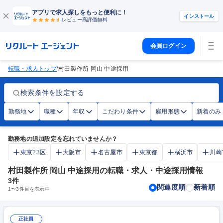
アプリで求人探しをもっと便利に！
インストール
レビュー高評価
無料
会員ログイン
/
転職・求人トップ
村田製作所 岡山 中途採用
検索条件を設定する
勤務地
職種
年収
こだわり条件
雇用形態
新着のみ
勤務地の追加設定を忘れていませんか？
東京23区
大阪市
名古屋市
東京都
横浜市
川崎
村田製作所 岡山 中途採用の転職・求人・中途採用情報
3
件
関連度順
新着順
1
〜
3
件目を表示中
正社員