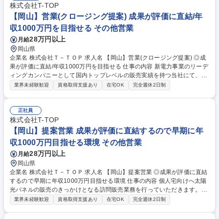
株式会社T-TOP
【岡山】営業(クロージング提案) 成果が評価に直結/年
収1000万円を目指せる その他営業
28万円以上
月給
岡山県
企業名 株式会社Ｔ－ＴＯＰ 求人名 【岡山】営業(クロージング提案) ◎成
果が評価に直結/年収1000万円を目指せる 仕事の内容 新電力事業のリーデ
ィングカンパニーとして国内トップレベルの販売実績を持つ当社にて、別
営業担当から紹介された太陽光発電に興味を持たれたお客様への提案営業
業界未経験歓迎
資格取得支援あり
在宅OK
完全週休2日制
を担当いただきます。 訪問販売での無料のメンテナンス(コンロや給湯
器、エアコンなど)を通じて太陽光発電の提案を行った別の営業担当から
業務を引き継ぎ、太陽光発電導入のクロージングをお任せいたします。協
正社員
力し合う社風に加え、社内でノウハウ共有がありトークスクリプトも用意
株式会社T-TOP
されております。そのため再現性高く成果を出しやすい環境です。またが
【岡山】提案営業 成果が評価に直結するので早期に年
んばった分だけ評価に直結する制度を導入しています。 募集職種 【岡
収1000万円目指せる環境 その他営業
山】営業(クロージング提案) ◎成果が評価に直結/年収1000万円を目指せ
28万円以上
月給
る
岡山県
企業名 株式会社Ｔ－ＴＯＰ 求人名 【岡山】提案営業 ◎成果が評価に直結
するので早期に年収1000万円目指せる環境 仕事の内容 個人宅向けへ太陽
光パネルの販売のきっかけとなる訪問販売業務を行っていただきます。適
性をみて太陽光パネルに興味をもっていただいたお客様への提案営業を順
業界未経験歓迎
資格取得支援あり
在宅OK
完全週休2日制
次お任せする予定です。 協力し合う社風に加え、社内でノウハウ共有があ
りトークスクリプトも用意されており、一定数の訪問を行うことで成果が