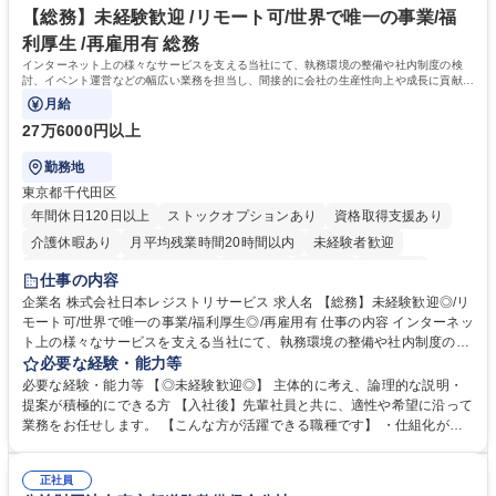
ール管理が出来る方。※将来的に他部署（営業部門、コーポレート部門）
【総務】未経験歓迎 /リモート可/世界で唯一の事業/福
へのジョブローテーションの可能性があります。 学歴・資格 学歴：大学
利厚生 /再雇用有 総務
院 大学 語学力： 資格：宅地建物取引士
インターネット上の様々なサービスを支える当社にて、執務環境の整備や社内制度の検
討、イベント運営などの幅広い業務を担当し、間接的に会社の生産性向上や成長に貢献し
ている部署です。
月給
27万6000円以上
勤務地
東京都千代田区
年間休日120日以上
ストックオプションあり
資格取得支援あり
介護休暇あり
月平均残業時間20時間以内
未経験者歓迎
住宅手当あり
時短勤務あり
研修あり
在宅OK
賞与あり
仕事の内容
完全週休2日制
交通費支給
駅近5分以内
土日祝休み
服装自由
企業名 株式会社日本レジストリサービス 求人名 【総務】未経験歓迎◎/リ
モート可/世界で唯一の事業/福利厚生◎/再雇用有 仕事の内容 インターネッ
ト上の様々なサービスを支える当社にて、執務環境の整備や社内制度の検
討、イベント運営などの幅広い業務を担当し、間接的に会社の生産性向上
必要な経験・能力等
や成長に貢献している部署です。 会社の全メンバーが安心して長く成果を
必要な経験・能力等 【◎未経験歓迎◎】 主体的に考え、論理的な説明・
発揮できる環境を整えるために、毎日のメンテナンスや維持管理に加え、
提案が積極的にできる方 【入社後】先輩社員と共に、適性や希望に沿って
新たな施策検討を積極的に行っていただき、会社全体を巻き込み課題解決
業務をお任せします。 【こんな方が活躍できる職種です】 ・仕組化が好
を推進。 ・オフィス運営：執務環境の整備・物品管理・社内規定整備/改
き/得意・協働の姿勢を持っている・優先順位付け、マルチタスクが得意・
善・イベント企画/運営・非常時の対応 など、本人の希望や適性によって
様々な立場で物事を考えられる・定型業務だけでなく突発的な出来事にも
幅広い業務の体得が可能で、多様なキャリアパスを描くことも可能です。
正社員
対処できる・新しいことに興味関心がある 【魅力】■自己啓発支援：資格