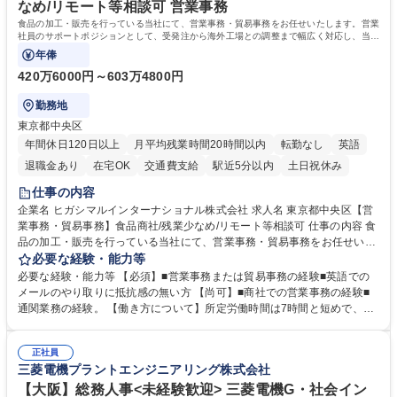
す。 学歴・資格 学歴：大学院 大学 高専 短大 専修学校 高校 語学力： 資
なめ/リモート等相談可 営業事務
格：
食品の加工・販売を行っている当社にて、営業事務・貿易事務をお任せいたします。営業
社員のサポートポジションとして、受発注から海外工場との調整まで幅広く対応し、当社
事業の根幹を支えていただきます。
年俸
420万6000円～603万4800円
勤務地
東京都中央区
年間休日120日以上
月平均残業時間20時間以内
転勤なし
英語
退職金あり
在宅OK
交通費支給
駅近5分以内
土日祝休み
仕事の内容
企業名 ヒガシマルインターナショナル株式会社 求人名 東京都中央区【営
業事務・貿易事務】食品商社/残業少なめ/リモート等相談可 仕事の内容 食
品の加工・販売を行っている当社にて、営業事務・貿易事務をお任せいた
します。営業社員のサポートポジションとして、受発注から海外工場との
必要な経験・能力等
調整まで幅広く対応し、当社事業の根幹を支えていただきます。 ■受発注
必要な経験・能力等 【必須】■営業事務または貿易事務の経験■英語での
業務、請求書発行 ■海外工場とのスケジュール調整 ■在庫管理 ■輸入書類
メールのやり取りに抵抗感の無い方 【尚可】■商社での営業事務の経験■
の確認・作成 ■配送手配 ■通関業者を通して行う輸出入業全般 ■倉庫との
通関業務の経験。 【働き方について】所定労働時間は7時間と短めで、残
倉入れ調整等 ※ゼネラリストとしてのキャリアアップを目指すことが可能
業も月平均20時間以下です。時差出勤制度や週1日のリモート勤務も相談
です。単に商品を販売するだけでなく原料の仕入れから販売までをトータ
可能で、ワークライフバランスを保ち長期就業しやすい環境です。 【当社
ルプロデュースしているため、商品に関わる全ての業務をサポート頂きま
正社員
の強み】1991年の設立以来、外食産業を中心としたお客様の多様なニー
三菱電機プラントエンジニアリング株式会社
す。 募集職種 東京都中央区【営業事務・貿易事務】食品商社/残業少なめ/
ズに沿った冷凍水産物等の生産・輸入・販売を一貫して手掛けています。
リモート等相談可
自社工場と海外拠点の強固な連携によるワンストップサービスが最大の強
【大阪】総務人事<未経験歓迎> 三菱電機G・社会イン