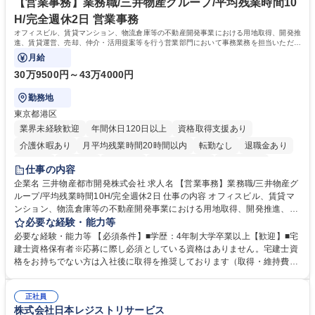
【営業事務】業務職/三井物産グループ/平均残業時間10
H/完全週休2日 営業事務
オフィスビル、賃貸マンション、物流倉庫等の不動産開発事業における用地取得、開発推
進、賃貸運営、売却、仲介・活用提案等を行う営業部門において事務業務を担当いただき
ます。
月給
30万9500円～43万4000円
勤務地
東京都港区
業界未経験歓迎
年間休日120日以上
資格取得支援あり
介護休暇あり
月平均残業時間20時間以内
転勤なし
退職金あり
在宅OK
賞与あり
育休あり
完全週休2日制
交通費支給
仕事の内容
駅近5分以内
土日祝休み
寮・社宅あり
企業名 三井物産都市開発株式会社 求人名 【営業事務】業務職/三井物産グ
ループ/平均残業時間10H/完全週休2日 仕事の内容 オフィスビル、賃貸マ
ンション、物流倉庫等の不動産開発事業における用地取得、開発推進、賃
貸運営、売却、仲介・活用提案等を行う営業部門において事務業務を担当
必要な経験・能力等
いただきます。 【詳細】・契約書管理、契約書製本、捺印対応、ファイリ
必要な経験・能力等 【必須条件】■学歴：4年制大学卒業以上【歓迎】■宅
ング、登記簿取得、調書取得・支払業務（各種費用支払、支払管理、請
建士資格保有者※応募に際し必須としている資格はありません。宅建士資
求・支払データ登録、取引先マスター申請対応）・予算作成及び予実管
格をお持ちでない方は入社後に取得を推奨しております（取得・維持費用
理・各種稟議書、報告書作成業務・各種台帳管理、交際費・会議費支払報
の一部補助あり） 【求める人物像】 ・向学心豊かで、主体的に行動でき
告書作成及び月次管理・部内総務庶務全般 など※※配属先によっては上記
る方。 ・社内外の多様な関係者と協調して業務を進められるコミュニケー
の他に担当頂く業務が発生する場合があります。 募集職種 【営業事務】
正社員
ション力がある方。 ・チャレンジを厭わず、粘り強く業務に取り組める
株式会社日本レジストリサービス
業務職/三井物産グループ/平均残業時間10H/完全週休2日
方。多様な関係者と謙虚に信頼関係を構築でき、期限を意識したスケジュ