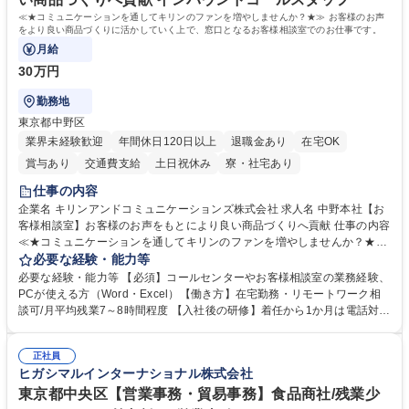
歴・資格 学歴：大学院 大学 高専 短大 語学力： 資格：
≪★コミュニケーションを通してキリンのファンを増やしませんか？★≫ お客様のお声
をより良い商品づくりに活かしていく上で、窓口となるお客様相談室でのお仕事です。
月給
30万円
勤務地
東京都中野区
業界未経験歓迎
年間休日120日以上
退職金あり
在宅OK
賞与あり
交通費支給
土日祝休み
寮・社宅あり
仕事の内容
企業名 キリンアンドコミュニケーションズ株式会社 求人名 中野本社【お
客様相談室】お客様のお声をもとにより良い商品づくりへ貢献 仕事の内容
≪★コミュニケーションを通してキリンのファンを増やしませんか？★≫
お客様のお声をより良い商品づくりに活かしていく上で、窓口となるお客
必要な経験・能力等
様相談室でのお仕事です。 日々お客様からいただくキリングループへのご
必要な経験・能力等 【必須】コールセンターやお客様相談室の業務経験、
意見を、企業活動に活かしています。お客様からの声に迅速かつ誠意をも
PCが使える方（Word・Excel）【働き方】在宅勤務・リモートワーク相
って対応、情報提供するとともにグループ内活動に反映しています。 【具
談可/月平均残業7～8時間程度 【入社後の研修】着任から1か月は電話対応
体的には】電話応対、メール、お手紙対応、ご指摘品調査報告書作成、有
のOJTを中心に実施し、電話対応に慣れた段階でメール・手紙のOJTを実
人チャットボット対応など。 【1日の対応件数】■電話：月間一人当たり
施する予定です。独り立ち以降もしっかりフォローする体制を整えていま
平均100件前後■メール・手紙：同上40件前後 募集職種 中野本社【お客様
正社員
すのでご安心ください。 【当社について】キリングループの広報機能を担
ヒガシマルインターナショナル株式会社
相談室】お客様のお声をもとにより良い商品づくりへ貢献
う会社として、お客様との出会いを大切にし、磨き上げたホスピタリティ
を込めてコミュニケーションをとりながら広報関連業務を行っておりま
東京都中央区【営業事務・貿易事務】食品商社/残業少