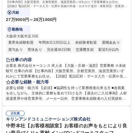
【仕事内容】大阪営業所、京都営業所、滋賀営業所いずれかにて営業事務をお任せ。
【詳細】電話応対・データ入力・伝票や見積の作成・カタログ送付・来客対応・営業所内
で発生する事務業務や業務改善をお任せ。
月給
27万9000円～28万1000円
勤務地
大阪府大阪市淀川区
業界未経験歓迎
年間休日120日以上
未経験者歓迎
退職金あり
賞与あり
育休あり
完全週休2日制
交通費支給
駅近5分以内
土日祝休み
仕事の内容
企業名 株式会社キーエンス 求人名 【大阪・京都・滋賀】営業事務 ※未経
験可 仕事の内容 【仕事内容】大阪営業所、京都営業所、滋賀営業所いず
れかにて営業事務をお任せ。 【詳細】電話応対・データ入力・伝票や見積
の作成・カタログ送付・来客対応・営業所内で発生する事務業務や業務改
必要な経験・能力等
善をお任せ。 【教育制度】ご入社後、育成担当とペアになりながらOJTに
必要な経験・能力等 【必須】■協調性を持って業務推進出来る方 ■改善案
て業務を覚えていただくことが可能です。業務システムがきちんと構築さ
を出しながら、主体的に業務を進めて行ける方 【過去のご入社事例】人材
れているため、スムーズに仕事に慣れることができる環境です。また、
派遣業界や保育業界等、メーカー以外、営業事務未経験者の入社実績有
「チームで成果を出す文化」があり、良いやり方を積極的に共有しながら
【当社の事務職について】単なる事務ではなく主体性を発揮したサポート
常に改善を目指す風土のため、安心して業務に取り組んでいただけます。
により、キーエンスの付加価値向上に貢献します。ベースの定型業務に加
募集職種 【大阪・京都・滋賀】営業事務 ※未経験可
正社員
えて、お客様や社員の状況に合わせ、能動的なサポート、改善の動きも期
キリンアンドコミュニケーションズ株式会社
待され。組織を支えるスペシャリストとして、チームに貢献し、結果的に
社員から頼られる存在になることができます。平均19:30の退勤以降の業
中野本社【お客様相談室】お客様のお声をもとにより良
務の持ち帰りも禁止されており、メリハリのある働き方となります。 学
い商品づくりへ貢献 インバウンドコールスタッフ