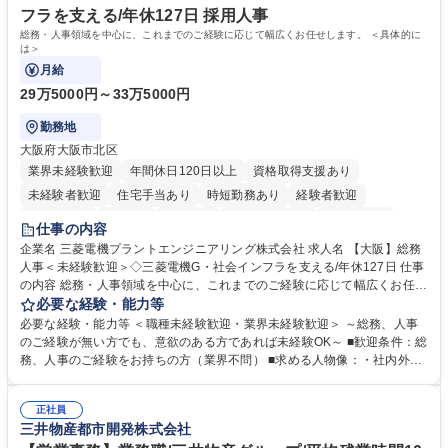
みです。 学歴・資格 学歴：大学院 大学 語学力：英語 資格：
フラを支える/年休127日 採用人事
総務・人事領域を中心に、これまでのご経験に応じて幅広くお任せします。 ＜具体的に
は＞
月給
29万5000円～33万5000円
勤務地
大阪府大阪市北区
業界未経験歓迎
年間休日120日以上
資格取得支援あり
未経験者歓迎
住宅手当あり
時短勤務あり
経験者歓迎
退職金あり
在宅OK
賞与あり
完全週休2日制
交通費支給
仕事の内容
駅近5分以内
土日祝休み
服装自由
寮・社宅あり
食事補助あり
企業名 三菱電機プラントエンジニアリング株式会社 求人名 【大阪】総務
人事＜未経験歓迎＞◇三菱電機G・社会インフラを支える/年休127日 仕事
の内容 総務・人事領域を中心に、これまでのご経験に応じて幅広くお任せ
します。 ＜具体的には＞ ・総務/人事労務（給与・社保・勤怠管理など）
必要な経験・能力等
・採用・教育研修 ・福利厚生運用 など ※基本的には事務所勤務ですが、
必要な経験・能力等 ＜職種未経験歓迎・業界未経験歓迎＞ ～総務、人事
採用や教育等の業務内容により、関西圏以外への日帰り・宿泊を伴う国内
のご経験が無い方でも、意欲のある方であれば未経験OK～ ■歓迎条件：総
出張もございます。 ※担当業務を持ちつつ、お互いに助け合いながら、総
務、人事のご経験をお持ちの方（業界不問） ■求める人物像：・社内外の
務部という組織として協力しながら進める体制です。 募集職種 【大阪】
関係各部門との調整を率先して行い、業務を円滑に遂行できる協調性やコ
総務人事＜未経験歓迎＞◇三菱電機G・社会インフラを支える/年休127日
ミュニケーション能力を持っている方 ・人事総務領域に興味がありゼネラ
正社員
リスト志向をお持ちの方 学歴・資格 学歴：大学院 大学 語学力： 資格：
三井物産都市開発株式会社