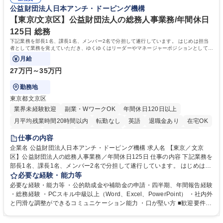
部門など多岐に渡る業務を経験できます。 ■様々なプロジェクト：駐車場
公益財団法人日本アンチ・ドーピング機構
へ配属。※業務内容変更の範囲：会社の定める業務 募集職種 【都庁グル
事業の他、新宿駅西口広場内に設置された照明を兼ねた広告「ブライトサ
ープ】総合職（事務）◇残業月平均9時間未満／有給年平均16日取得
イン」の管理運営を行うなど、事業収益を生み出す活動を積極的に行って
【東京/文京区】公益財団法人の総務人事業務/年間休日
います。 学歴・資格 学歴：大学院 大学 高専 短大 専修学校 高校 語学力：
125日 総務
資格：
下記業務を部長1名、課長1名、メンバー2名で分担して遂行しています。 はじめは担当
者として業務を覚えていただき、ゆくゆくはリーダーやマネージャーポジションとして活
躍いただくことを期待しています。
月給
27万円～35万円
勤務地
東京都文京区
業界未経験歓迎
副業・WワークOK
年間休日120日以上
月平均残業時間20時間以内
転勤なし
英語
退職金あり
在宅OK
賞与あり
育休あり
完全週休2日制
交通費支給
土日祝休み
仕事の内容
食事補助あり
企業名 公益財団法人日本アンチ・ドーピング機構 求人名 【東京／文京
区】公益財団法人の総務人事業務／年間休日125日 仕事の内容 下記業務を
部長1名、課長1名、メンバー2名で分担して遂行しています。 はじめは担
当者として業務を覚えていただき、ゆくゆくはリーダーやマネージャーポ
必要な経験・能力等
ジションとして活躍いただくことを期待しています。 【総務・人事グルー
必要な経験・能力等 ・公的助成金や補助金の申請・四半期、年間報告経験
プの業務内容】 ・人事制度関連 ・採用活動 ・教育研修の企画、実行 ・勤
・総務経験 ・PCスキル中級以上（Word、Excel、PowerPoint） ・社内外
怠管理 ・官公庁への各種提出 ・法定の会議運営（評議員会、理事会） ・
と円滑な調整ができるコミュニケーション能力 ・口が堅い方 ■歓迎要件
コンプライアンス ・内部規程やルールの管理、整備、文書管理 ・契約関
・採用業務経験 ・英語に抵抗がない方 ・営業経験 学歴・資格 学歴：大学
連 ・衛生管理 ・防災関連・公的助成金の管理・オフィス、ファシリティ
院 大学 高専 短大 専修学校 高校 語学力： 資格：