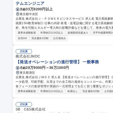
テムエンジニア
33万8200円以上
月給
東京都中央区
企業名 株式会社Ｊ－ＰＯＷＥＲビジネスサービス 求人名 電力系統解析エンジニア 週3回在宅可/年休124日/月平均
残業15h/教育体制◎ 仕事の内容 発電・送電設備に関する電力系統解析業務を担当します。潮流計算や安定度解
析、再生可能エネルギー導入時の影響評価などを通じて、将来の電力系
発電設備や新規需要家の系統連系に伴う影響評価 ・電圧変動や潮流状
業界未経験歓迎
年間休日120日以上
資格取得支援あり
月平均残業時間2
統計画に向けたシミュレーション ・RTDS、PSCAD、PowerFact
在宅OK
完全週休2日制
土日祝休み
た技術検討資料の作成 ・解析手法の高度化や支援ツール開発にも挑戦可能 募集職種 電力系統解析エンジニ
回在宅可/年休124日/月平均残業15h/教育体制◎
正社員
株式会社JMDC
【発送オペレーションの進行管理】 一般事務
28万9000円～36万1000円
月給
東京都港区
企業名 株式会社ＪＭＤＣ 求人名 【発送オペレーションの進行管理】 仕事の内容 案件受注から納期に合わせたデ
ータ処理、印刷手配、出荷までの全工程の進捗をコントロール。作業
各フェーズの進捗管理や実績の一元管理までを広く担う重要なポジションです [1]内製業務：品質チ
対応・資材管理 [2]外注業務：発注進行 [3]進行管理・事務： ・案件コ
業界未経験歓迎
年間休日120日以上
転勤なし
完全週休2日制
土日祝
客対応：納品書等作成、連絡、問い合わせ ・クロージング：実績・書類管理、データ一
レーションの進行管理】
正社員
SB C&S株式会社