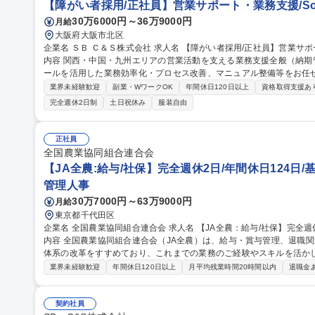
【障がい者採用/正社員】営業サポート・業務支援/Sof
30万6000円～36万9000円
月給
大阪府大阪市北区
企業名 ＳＢ Ｃ＆Ｓ株式会社 求人名 【障がい者採用/正社員】営業サポート・業務支援/SoftBankグループ 仕事の
内容 関西・中国・九州エリアの営業活動を支える業務支援全般（納期
ールを活用した業務効率化・プロセス改善、マニュアル整備等をお任せします。 【詳細】営業支
ル取得、納期調整、メーカー出荷報告）/納期回答・納期管理/納品書
業界未経験歓迎
副業・WワークOK
年間休日120日以上
資格取得支援あ
内申請業務/各種事務・庶務業務/AIツールを活用した業務効率化・業務
完全週休2日制
土日祝休み
服装自由
き方】TeamsやGoogle Chatを中心にコミュニケーションを実施
宅勤務も可能です。 募集職種 【障がい者採用/正社員】営業サポー
正社員
全国農業協同組合連合会
【JA全農:給与/社保】完全週休2日/年間休日124日/
管理人事
30万7000円～63万9000円
月給
東京都千代田区
企業名 全国農業協同組合連合会 求人名 【JA全農：給与/社保】完全週休2日/年間休日124日/基本定時退社 仕事の
内容 全国農業協同組合連合会（JA全農）は、給与・賞与管理、退職
体系の改革をすすめており、これまでの業務のご経験やスキルを活か
ご経験・適性・希望をもとに、以下の中から担当いただく業務を決定し
業界未経験歓迎
年間休日120日以上
月平均残業時間20時間以内
退職金
応、年末調整業務 ■人事制度の運用・改善対応■社会保険に関する手続
向・受入出向に関する管理業務 ■退職給付金制度に関する業務 など 募集職種 【JA全農：給与/社保】完全週休2日/
年間休日124日/基本定時退社
契約社員