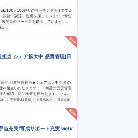
や展開等のサービスを提供しています。
社内用IaaS/SaaS/Idpの設計/構築/運
休み
増床に伴うIT設備の設計、構築、運用保守
ークあふれる“会社”を創る」ために「いつ
す 募集職種 ■システムア
担当 シェア拡大中 品質管理(日
だきます。 ・商品の品質管理
様の確認、商品検査を担当します。 ・品質
OK
完全週休2日制
土日祝休み
服装自由
手当充実/育成サポート充実 web/