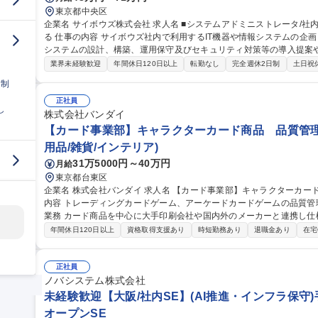
東京都中央区
企業名 サイボウズ株式会社 求人名 ■システムアドミニストレータ/社内SE/100人100通りのマッチングをITで支え
る 仕事の内容 サイボウズ社内で利用するIT機器や情報システムの企画・設計・調達・運用を担っています。情報
システムの設計、構築、運用保守及びセキュリティ対策等の導入提案
【業務内容】■サイボウズの働き方を支えるITシステムの設計/構築/運用保守■
業界未経験歓迎
年間休日120日以上
転勤なし
完全週休2日制
土日祝
用保守■社内用オンプレミスサーバーの設計・運用保守■拠点の構築・
日制
※当社の企業理念を実現するための社内環境づくり、つまり「チームワ
でも、どこでも、誰とでも、最高の仕事ができるITを提供する」をミッションとしていま
正社員
し
ドミニストレータ/社内SE/100人100通りのマッチングをITで支える
株式会社バンダイ
【カード事業部】キャラクターカード商品 品質管理
用品/雑貨/インテリア)
31万5000円～40万円
月給
東京都台東区
企業名 株式会社バンダイ 求人名 【カード事業部】キャラクターカード商品 品質管理担当★シェア拡大中 仕事の
内容 トレーディングカードゲーム、アーケードカードゲームの品質管理を担当いた
業務 カード商品を中心に大手印刷会社や国内外のメーカーと連携し仕
向上、持続性向上に向けた各種取組み 募集職種 【カード事業部】キャラクターカード商品 品質管理担当★シェア
年間休日120日以上
資格取得支援あり
時短勤務あり
退職金あり
在宅
拡大中
正社員
ノバシステム株式会社
未経験歓迎【大阪/社内SE】(AI推進・インフラ保守)
オープンSE