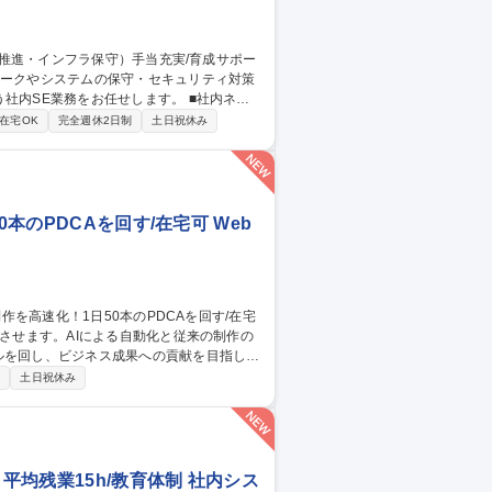
E業務をお任せします。 ■社内ネッ
SMSの更新および監査対応 ■社員向けAI教
在宅OK
完全週休2日制
土日祝休み
等のライセンス管理 ※東京、大阪、広島、小倉
映でき、サポート・インフラ経験を活かし新
本のPDCAを回す/在宅可 Web
ルを回し、ビジネス成果への貢献を目指しま
制
土日祝休み
事業部門への動画活用提案 ■生成AIを用い
・音声・字幕の生成や制作管理 ※1日50本
平均残業15h/教育体制 社内シス