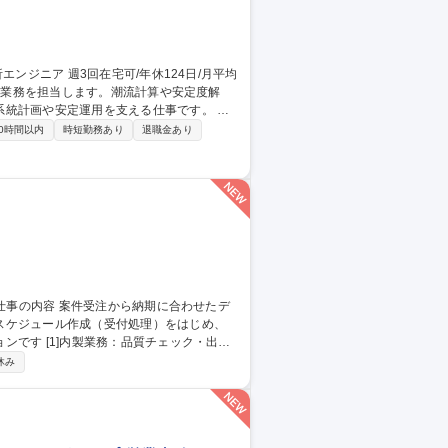
統計画や安定運用を支える仕事です。 ・
況の解析、設備容量の検討 ・将来の電力系
0時間以内
時短勤務あり
退職金あり
ory等を用いた系統解析 ・解析結果をもとにし
ア 週3
スケジュール作成（受付処理）をはじめ、
ェック・出荷
ントロール：月150～350件の進捗管理 ・顧
休み
元化 募集職種 【発送オペ