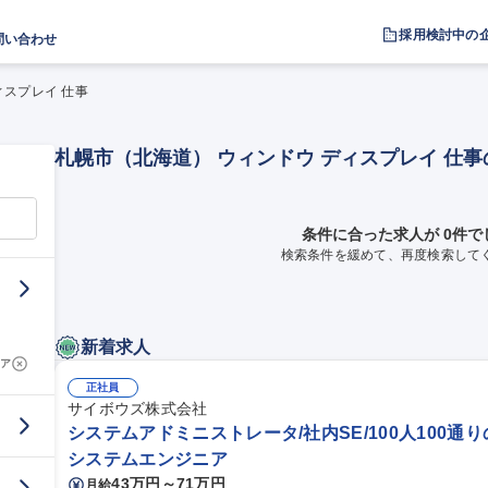
採用検討中の
問い合わせ
ィスプレイ 仕事
札幌市（北海道） ウィンドウ ディスプレイ 仕
条件に合った求人が 0件で
検索条件を緩めて、再度検索して
新着求人
ア
正社員
サイボウズ株式会社
システムアドミニストレータ/社内SE/100人100通
システムエンジニア
43万円～71万円
月給