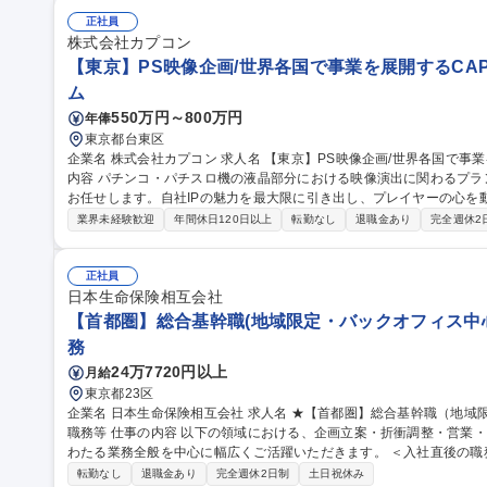
ど）が生かせます。 ※将来的なキャリア：管理職希望の方には部下の
す。部署異動希望制度もあり、多彩なキャリアチェンジが可能です。 募集職種 【営業サポート/東京】創業70年以
正社員
上の安定商社◆年休123日/福利厚生充実
株式会社カプコン
【東京】PS映像企画/世界各国で事業を展開するCAPC
ム
550万円～800万円
年俸
東京都台東区
企業名 株式会社カプコン 求人名 【東京】PS映像企画/世界各国で事業を展開するCAPCOM/WEB面接OK 仕事の
内容 パチンコ・パチスロ機の液晶部分における映像演出に関わるプ
お任せします。自社IPの魅力を最大限に引き出し、プレイヤーの心を動か
像仕様書の作成および演出プランニング ・絵コンテ等を基にした映像
業界未経験歓迎
年間休日120日以上
転勤なし
退職金あり
完全週休2
外部の映像制作協力会社の選定、リソース管理、クオリティコントロー
ら納品まで一貫して携わり、チームメンバーと連携しながら最高品質
業務全般 募集職種 【東京】PS映像企画/世界各国で事業を展開するCA
正社員
日本生命保険相互会社
【首都圏】総合基幹職(地域限定・バックオフィス中
務
24万7720円以上
月給
東京都23区
企業名 日本生命保険相互会社 求人名 ★【首都圏】総合基幹職（地域限定・バックオフィス中心）事務・営業支援
職務等 仕事の内容 以下の領域における、企画立案・折衝調整・営業・管理・事務および事務の指導・統括業務に
わたる業務全般を中心に幅広くご活躍いただきます。 ＜入社直後の職務の例＞ 〇支社領域：営業職
ムーズに進むよう、事務手続きや各種調整を担当。保険手続きに関す
転勤なし
退職金あり
完全週休2日制
土日祝休み