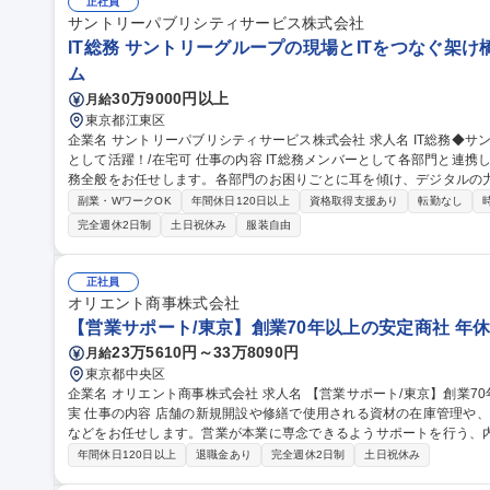
事現場の見学ツアー事業 ※入社後は上記いずれかの部門へ配属。※業務
正社員
職種 【都庁グループ】総合職（事務）◇残業月平均9時間未満／有給年
サントリーパブリシティサービス株式会社
IT総務 サントリーグループの現場とITをつなぐ架け
ム
30万9000円以上
月給
東京都江東区
企業名 サントリーパブリシティサービス株式会社 求人名 IT総務◆サントリーグループの現場とITをつなぐ架け橋
として活躍！/在宅可 仕事の内容 IT総務メンバーとして各部門と連携しながら、IT環境・職場環境の整備や総務業
務全般をお任せします。各部門のお困りごとに耳を傾け、デジタルの
です。 ■各部・営業拠点の課題解決・業務改善推進 ■システム開発・運用、クラウド・自動化ツールの導入・運用
副業・WワークOK
年間休日120日以上
資格取得支援あり
転勤なし
■IT機器・ツール資産管理、利用者サポート ■営業拠点・本社のIT
完全週休2日制
土日祝休み
服装自由
計、設備・備品管理等） ■営業拠点の新規立ち上げ・撤退対応 ■PMと
ュリティ強化（社員教育、セキュリティツール管理・運用） 募集職種 IT総務◆サントリーグループの現場とITを
つなぐ架け橋として活躍！/在宅可
正社員
オリエント商事株式会社
【営業サポート/東京】創業70年以上の安定商社 年休
23万5610円～33万8090円
月給
東京都中央区
企業名 オリエント商事株式会社 求人名 【営業サポート/東京】創業70年以上の安定商社◆年休123日/福利厚生充
実 仕事の内容 店舗の新規開設や修繕で使用される資材の在庫管理や、関係各所からの問い合わせ対応、見積作成
などをお任せします。営業が本業に専念できるようサポートを行う、内勤営業のポ
作成、各種手配、資材の在庫管理 ■社内外（施工店、倉庫、仕入先な
年間休日120日以上
退職金あり
完全週休2日制
土日祝休み
などの商材を担当いただきます。 ■関係各所との調整連携について、