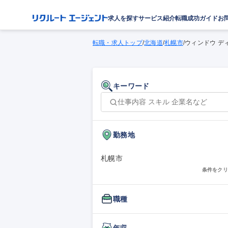
求人を探す
サービス紹介
転職成功ガイド
お
転職・求人トップ
/
北海道
/
札幌市
/
ウィンドウ デ
キーワード
勤務地
札幌市
条件をクリ
職種
年収