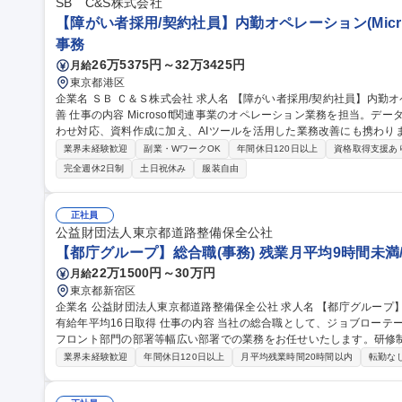
SB C&S株式会社
【障がい者採用/契約社員】内勤オペレーション(Micro
事務
26万5375円～32万3425円
月給
東京都港区
企業名 ＳＢ Ｃ＆Ｓ株式会社 求人名 【障がい者採用/契約社員】内勤オペレーション(Microsoft製品担当)・業務改
善 仕事の内容 Microsoft関連事業のオペレーション業務を担当。データ入力、受注・見積・納期調整、社内問い合
わせ対応、資料作成に加え、AIツールを活用した業務改善にも携わります。 【詳細】データ入力・更新
積作成・納期調整/社内営業からの問い合わせ対応/マニュアル作成や売上データ
業界未経験歓迎
副業・WワークOK
年間休日120日以上
資格取得支援あ
Copilot、ChatGPT等)を活用したAIエージェント作成や問い合わせ対
完全週休2日制
土日祝休み
服装自由
用しています。障がい配慮に関する面談や在宅勤務など、無理なく柔軟に働
【障がい者採用/契約社員】内勤オペレーション(Microsoft製品担当)
正社員
公益財団法人東京都道路整備保全公社
【都庁グループ】総合職(事務) 残業月平均9時間未満
22万1500円～30万円
月給
東京都新宿区
企業名 公益財団法人東京都道路整備保全公社 求人名 【都庁グループ】総合職（事務）◇残業月平均9時間未満／
有給年平均16日取得 仕事の内容 当社の総合職として、ジョブローテーションによる人事経理部門や収益事業等の
フロント部門の部署等幅広い部署での業務をお任せいたします。研修
※下記業務詳細 【業務詳細】■管理部門：広報、人事、経理など当公社の運営に係る管理業務 ■収益部門：駐車場
業界未経験歓迎
年間休日120日以上
月平均残業時間20時間以内
転勤な
の新規開拓、管理運営、新宿駅西口広場の「イベントコーナー」などの
幹線道路や木造住宅密集地域の特定整備路線の用地取得、道路に関す