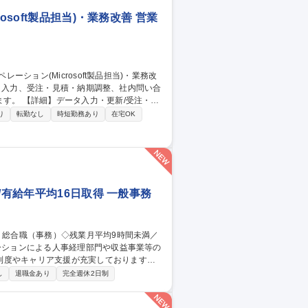
soft製品担当)・業務改善 営業
/受注・見
等の資料作成/AIツール(Microsoft
り
転勤なし
時短勤務あり
在宅OK
応の業務改善 【働き方】TeamsやGmailを活
ける環境を整えています。 募集職種
・業務改善
/有給年平均16日取得 一般事務
制度やキャリア支援が充実しております！
し
退職金あり
完全週休2日制
管理運営 ■道路部門：整備の急がれる骨格
る普及啓発事業、都内の道路施設や道路工