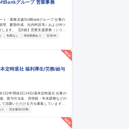
tBankグループ 営業事務
管理、書類作成、社内申請等）およびAIツ
援業務（シリア
・請求書等の書類作成・発行/押印申請等の社
り
転勤なし
時短勤務あり
在宅OK
改善/業務の標準化・マニュアル整備 【働
しており、業務に慣れた後は週1～2日程度の在
ト・業務支援/SoftBankグループ
基本定時退社 福利厚生/労務/給与
関連、賞与引当金、所得税・年末調整などの
して活躍いただける方を募集しています。
ます。 ■給与・賞与管理業務■所得税対
あり
完全週休2日制
き・管理 ■人事システムの運用・管理■出