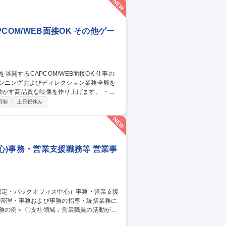
育成やマネジメントにも参画いただけま
OM/WEB面接OK その他ゲー
ランニングおよびディレクション業務全般を
す高品質な映像を作り上げます。 ・映
制作のディレクションと細かな指示出し ・
日制
土日祝休み
ル ・開発スケジュールの進行管理 企画か
の映像演出を追求します。 変更範囲：当社
PCOM/WEB面接OK
心)事務・営業支援職務等 営業事
員の活動がス
る事務、営業職員からの問い合わせ対応、