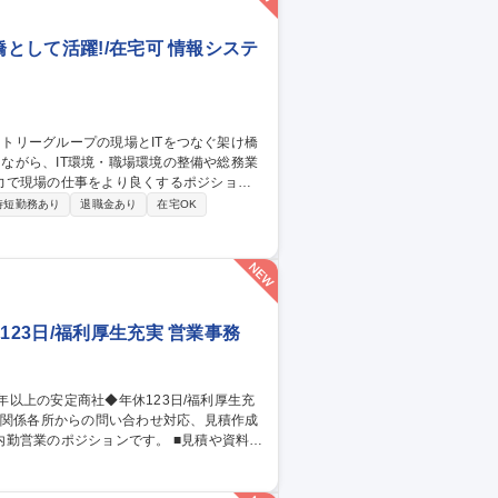
内容変更の範囲：会社の定める業務 募集
平均16日取得
橋として活躍!/在宅可 情報システ
力で現場の仕事をより良くするポジション
時短勤務あり
退職金あり
在宅OK
インフラ整備・執務環境改善（レイアウト設
してのITプロジェクト進行支援、情報セキ
123日/福利厚生充実 営業事務
ジションです。 ■見積や資料の
ど）との折衝や問い合わせ対応 ■内装・設備
建築・建設業界での現場経験（施工管 理な