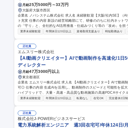
25万5000円～33万円
月給
大阪府大阪市西区
企業名 ノバシステム株式会社 求人名 未経験歓迎【大阪/社内SE】（AI推進・インフラ保守）手当充実/育成サポー
ト充実 仕事の内容 新設の経営戦略部にて、研修ののちに社内ネットワークやシステムの保守・セキュリティ対策
の「守り」と、全社的なAI活用推進・仕組みづくり等の「攻め」を担う社内S
トワーク、システムの保守・セキュリティ対策・社員教育 ■Pマーク、I
業界未経験歓迎
年間休日120日以上
資格取得支援あり
時短勤務あり
育、AI利用の仕組みづくり ■M365、Claude、ウィルスバスター
の全拠点が対象。 ※新設組織のため仕組みづくりからアイデアを反
領域へ挑戦できます。 募集職種 未経験歓迎【大阪/社内SE】（AI推進・インフラ保守）手当充実/育成サポート充
正社員
実
エムスリー株式会社
【AI動画クリエイター】AIで動画制作を高速化!1日50
ディレクター
47万3000円以上
月給
東京都港区
企業名 エムスリー株式会社 求人名 【AI動画クリエイター】AIで動画制作を高速化！1日50本のPDCAを回す/在宅
可◎ 仕事の内容 生成AIを活用し、動画制作のスピードと可能性を拡大させます。AIによる自動化と従来の制作の
ハイブリッドで、大量・高速・高品質な動画施策の高速PDCAサイク
す。 AIエージェントに定型作業を任せ、「何を・なぜ作るか」の判断と企画に集中する新しい制作スタイルを担
業界未経験歓迎
年間休日120日以上
転勤なし
在宅OK
完全週休2日
います。 ■AI・自動化を用いた動画制作ワークフローの設計と最適化 ■
た動画コンテンツ企画・制作・効果検証 ■AIによるシナリオ・クリップ
規模の体制を構築し、仮説検証と改善を行います。 募集職種 【AI動画クリエイター】AIで動画制作を高速化！1
正社員
日50本のPDCAを回す/在宅可◎
株式会社J-POWERビジネスサービス
電力系統解析エンジニア 週3回在宅可/年休124日/月