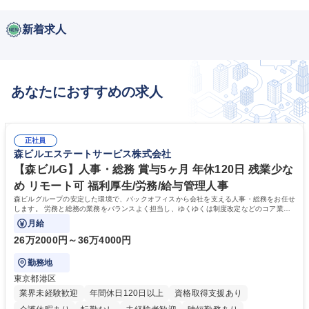
新着求人
あなたにおすすめの求人
正社員
森ビルエステートサービス株式会社
【森ビルG】人事・総務 賞与5ヶ月 年休120日 残業少な
め リモート可 福利厚生/労務/給与管理人事
森ビルグループの安定した環境で、バックオフィスから会社を支える人事・総務をお任せ
します。 労務と総務の業務をバランスよく担当し、ゆくゆくは制度改定などのコア業務
にも挑戦できる、やりがいある環境です。
月給
26万2000円～36万4000円
勤務地
東京都港区
業界未経験歓迎
年間休日120日以上
資格取得支援あり