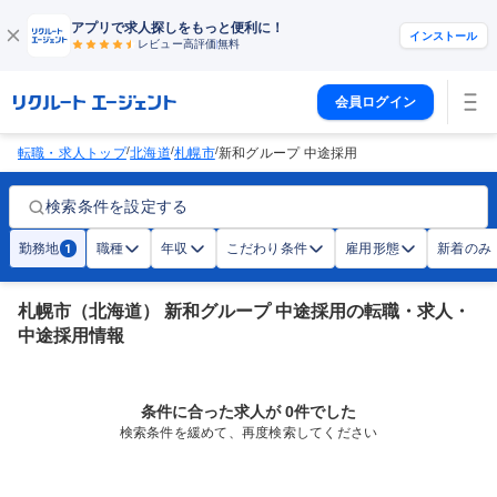
アプリで求人探しをもっと便利に！
インストール
レビュー高評価
無料
会員ログイン
/
/
/
転職・求人トップ
北海道
札幌市
新和グループ 中途採用
検索条件を設定する
勤務地
職種
年収
こだわり条件
雇用形態
新着のみ
1
札幌市（北海道） 新和グループ 中途採用の転職・求人・
中途採用情報
条件に合った求人が 0件でした
検索条件を緩めて、再度検索してください