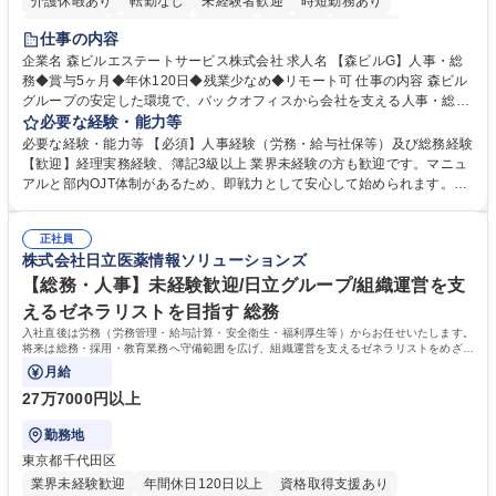
介護休暇あり
転勤なし
未経験者歓迎
時短勤務あり
経験者歓迎
退職金あり
在宅OK
賞与あり
育休あり
仕事の内容
完全週休2日制
交通費支給
長期歓迎
駅近5分以内
土日祝休み
企業名 森ビルエステートサービス株式会社 求人名 【森ビルG】人事・総
務◆賞与5ヶ月◆年休120日◆残業少なめ◆リモート可 仕事の内容 森ビル
グループの安定した環境で、バックオフィスから会社を支える人事・総務
をお任せします。 労務と総務の業務をバランスよく担当し、ゆくゆくは制
必要な経験・能力等
度改定などのコア業務にも挑戦できる、やりがいある環境です。 ■勤怠管
必要な経験・能力等 【必須】人事経験（労務・給与社保等）及び総務経験
理、給与計算、社会保険手続き、年末調整等の労務管理全般 ■入退社手続
【歓迎】経理実務経験、簿記3級以上 業界未経験の方も歓迎です。マニュ
き、社内規定の改定や人事制度改定などのコア業務 ■社内イベントの企画
アルと部内OJT体制があるため、即戦力として安心して始められます。
運営やその他総務業務全般 ※労務と総務を1：1の割合でお任せ。 入社後
【魅力・やりがい】森ビルGの安定基盤で労務から総務まで幅広く携われ
は部内のOJTを中心に、あなたの経験に合わせて不足している部分はいつ
ます。定型業務に留まらず、社内規定や人事制度の改定など会社のコア業
でも質問・相談できる環境が整っているため、安心して成長できます。 募
正社員
務に挑戦できるため、自身の成長と組織への貢献度をダイレクトに実感で
株式会社日立医薬情報ソリューションズ
集職種 【森ビルG】人事・総務◆賞与5ヶ月◆年休120日◆残業少なめ◆
きます。 残業少なめ、週1日リモート可など、ワークライフバランスを保
リモート可
ち長期活躍できる環境です。 「これまでの幅広い経験を活かし、長期的な
【総務・人事】未経験歓迎/日立グループ/組織運営を支
キャリアを築きたい」という前向きな意欲と挑戦を全力で応援します。 学
えるゼネラリストを目指す 総務
歴・資格 学歴：大学院 大学 高専 短大 専修学校 高校 語学力： 資格：日商
入社直後は労務（労務管理・給与計算・安全衛生・福利厚生等）からお任せいたします。
簿記検定1級 日商簿記検定2級 日商簿記検定3級
将来は総務・採用・教育業務へ守備範囲を広げ、組織運営を支えるゼネラリストをめざせ
ます。
月給
27万7000円以上
勤務地
東京都千代田区
業界未経験歓迎
年間休日120日以上
資格取得支援あり