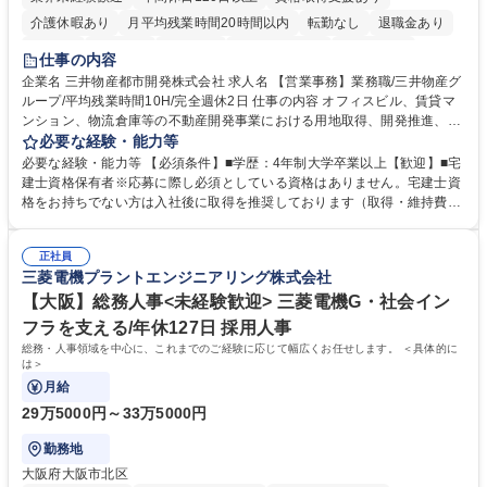
介護休暇あり
月平均残業時間20時間以内
転勤なし
退職金あり
在宅OK
賞与あり
育休あり
完全週休2日制
交通費支給
仕事の内容
駅近5分以内
土日祝休み
寮・社宅あり
企業名 三井物産都市開発株式会社 求人名 【営業事務】業務職/三井物産グ
ループ/平均残業時間10H/完全週休2日 仕事の内容 オフィスビル、賃貸マ
ンション、物流倉庫等の不動産開発事業における用地取得、開発推進、賃
貸運営、売却、仲介・活用提案等を行う営業部門において事務業務を担当
必要な経験・能力等
いただきます。 【詳細】・契約書管理、契約書製本、捺印対応、ファイリ
必要な経験・能力等 【必須条件】■学歴：4年制大学卒業以上【歓迎】■宅
ング、登記簿取得、調書取得・支払業務（各種費用支払、支払管理、請
建士資格保有者※応募に際し必須としている資格はありません。宅建士資
求・支払データ登録、取引先マスター申請対応）・予算作成及び予実管
格をお持ちでない方は入社後に取得を推奨しております（取得・維持費用
理・各種稟議書、報告書作成業務・各種台帳管理、交際費・会議費支払報
の一部補助あり） 【求める人物像】 ・向学心豊かで、主体的に行動でき
告書作成及び月次管理・部内総務庶務全般 など※※配属先によっては上記
る方。 ・社内外の多様な関係者と協調して業務を進められるコミュニケー
の他に担当頂く業務が発生する場合があります。 募集職種 【営業事務】
正社員
ション力がある方。 ・チャレンジを厭わず、粘り強く業務に取り組める
三菱電機プラントエンジニアリング株式会社
業務職/三井物産グループ/平均残業時間10H/完全週休2日
方。多様な関係者と謙虚に信頼関係を構築でき、期限を意識したスケジュ
ール管理が出来る方。※将来的に他部署（営業部門、コーポレート部門）
【大阪】総務人事<未経験歓迎> 三菱電機G・社会イン
へのジョブローテーションの可能性があります。 学歴・資格 学歴：大学
フラを支える/年休127日 採用人事
院 大学 語学力： 資格：宅地建物取引士
総務・人事領域を中心に、これまでのご経験に応じて幅広くお任せします。 ＜具体的に
は＞
月給
29万5000円～33万5000円
勤務地
大阪府大阪市北区