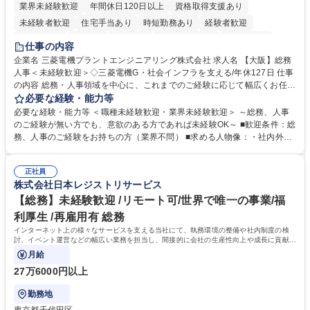
業界未経験歓迎
年間休日120日以上
資格取得支援あり
未経験者歓迎
住宅手当あり
時短勤務あり
経験者歓迎
退職金あり
在宅OK
賞与あり
完全週休2日制
交通費支給
仕事の内容
駅近5分以内
土日祝休み
服装自由
寮・社宅あり
食事補助あり
企業名 三菱電機プラントエンジニアリング株式会社 求人名 【大阪】総務
人事＜未経験歓迎＞◇三菱電機G・社会インフラを支える/年休127日 仕事
の内容 総務・人事領域を中心に、これまでのご経験に応じて幅広くお任せ
します。 ＜具体的には＞ ・総務/人事労務（給与・社保・勤怠管理など）
必要な経験・能力等
・採用・教育研修 ・福利厚生運用 など ※基本的には事務所勤務ですが、
必要な経験・能力等 ＜職種未経験歓迎・業界未経験歓迎＞ ～総務、人事
採用や教育等の業務内容により、関西圏以外への日帰り・宿泊を伴う国内
のご経験が無い方でも、意欲のある方であれば未経験OK～ ■歓迎条件：総
出張もございます。 ※担当業務を持ちつつ、お互いに助け合いながら、総
務、人事のご経験をお持ちの方（業界不問） ■求める人物像：・社内外の
務部という組織として協力しながら進める体制です。 募集職種 【大阪】
関係各部門との調整を率先して行い、業務を円滑に遂行できる協調性やコ
総務人事＜未経験歓迎＞◇三菱電機G・社会インフラを支える/年休127日
ミュニケーション能力を持っている方 ・人事総務領域に興味がありゼネラ
正社員
リスト志向をお持ちの方 学歴・資格 学歴：大学院 大学 語学力： 資格：
株式会社日本レジストリサービス
【総務】未経験歓迎 /リモート可/世界で唯一の事業/福
利厚生 /再雇用有 総務
インターネット上の様々なサービスを支える当社にて、執務環境の整備や社内制度の検
討、イベント運営などの幅広い業務を担当し、間接的に会社の生産性向上や成長に貢献し
ている部署です。
月給
27万6000円以上
勤務地