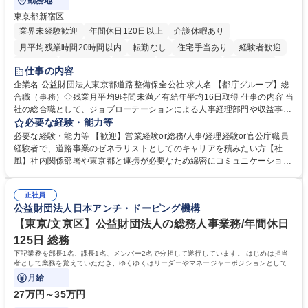
勤務地
東京都新宿区
業界未経験歓迎
年間休日120日以上
介護休暇あり
月平均残業時間20時間以内
転勤なし
住宅手当あり
経験者歓迎
研修あり
退職金あり
賞与あり
完全週休2日制
交通費支給
仕事の内容
駅近5分以内
資格取得手当あり
食事補助あり
企業名 公益財団法人東京都道路整備保全公社 求人名 【都庁グループ】総
合職（事務）◇残業月平均9時間未満／有給年平均16日取得 仕事の内容 当
社の総合職として、ジョブローテーションによる人事経理部門や収益事業
等のフロント部門の部署等幅広い部署での業務をお任せいたします。研修
必要な経験・能力等
制度やキャリア支援が充実しております！ ※下記業務詳細 【業務詳細】■
必要な経験・能力等 【歓迎】営業経験or総務/人事/経理経験or官公庁職員
管理部門：広報、人事、経理など当公社の運営に係る管理業務 ■収益部
経験者で、道路事業のゼネラリストとしてのキャリアを積みたい方【社
門：駐車場の新規開拓、管理運営、新宿駅西口広場の「イベントコーナ
風】社内関係部署や東京都と連携が必要なため綿密にコミュニケーション
ー」などの管理運営 ■道路部門：整備の急がれる骨格幹線道路や木造住宅
を図っています。 【業務の魅力】■幅広く携われる：総合職（事務）で
密集地域の特定整備路線の用地取得、道路に関する普及啓発事業、都内の
は、駐車場の管理運営や道路用地の取得、公益財団法人の中枢を担う管理
道路施設や道路工事現場の見学ツアー事業 ※入社後は上記いずれかの部門
正社員
部門など多岐に渡る業務を経験できます。 ■様々なプロジェクト：駐車場
公益財団法人日本アンチ・ドーピング機構
へ配属。※業務内容変更の範囲：会社の定める業務 募集職種 【都庁グル
事業の他、新宿駅西口広場内に設置された照明を兼ねた広告「ブライトサ
ープ】総合職（事務）◇残業月平均9時間未満／有給年平均16日取得
イン」の管理運営を行うなど、事業収益を生み出す活動を積極的に行って
【東京/文京区】公益財団法人の総務人事業務/年間休日
います。 学歴・資格 学歴：大学院 大学 高専 短大 専修学校 高校 語学力：
125日 総務
資格：
下記業務を部長1名、課長1名、メンバー2名で分担して遂行しています。 はじめは担当
者として業務を覚えていただき、ゆくゆくはリーダーやマネージャーポジションとして活
躍いただくことを期待しています。
月給
27万円～35万円