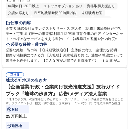
東京都千代田区
年間休日120日以上
ストックオプションあり
資格取得支援あり
介護休暇あり
月平均残業時間20時間以内
未経験者歓迎
住宅手当あり
時短勤務あり
研修あり
在宅OK
賞与あり
仕事の内容
完全週休2日制
交通費支給
駅近5分以内
土日祝休み
服装自由
企業名 株式会社日本レジストリサービス 求人名 【総務】未経験歓迎◎/リ
モート可/世界で唯一の事業/福利厚生◎/再雇用有 仕事の内容 インターネッ
ト上の様々なサービスを支える当社にて、執務環境の整備や社内制度の検
討、イベント運営などの幅広い業務を担当し、間接的に会社の生産性向上
必要な経験・能力等
や成長に貢献している部署です。 会社の全メンバーが安心して長く成果を
必要な経験・能力等 【◎未経験歓迎◎】 主体的に考え、論理的な説明・
発揮できる環境を整えるために、毎日のメンテナンスや維持管理に加え、
提案が積極的にできる方 【入社後】先輩社員と共に、適性や希望に沿って
新たな施策検討を積極的に行っていただき、会社全体を巻き込み課題解決
業務をお任せします。 【こんな方が活躍できる職種です】 ・仕組化が好
を推進。 ・オフィス運営：執務環境の整備・物品管理・社内規定整備/改
き/得意・協働の姿勢を持っている・優先順位付け、マルチタスクが得意・
善・イベント企画/運営・非常時の対応 など、本人の希望や適性によって
様々な立場で物事を考えられる・定型業務だけでなく突発的な出来事にも
幅広い業務の体得が可能で、多様なキャリアパスを描くことも可能です。
正社員
対処できる・新しいことに興味関心がある 【魅力】■自己啓発支援：資格
株式会社地球の歩き方
募集職種 【総務】未経験歓迎◎/リモート可/世界で唯一の事業/福利厚生◎/
取得や通信教育など費用の80%（年間25万円まで）を補助 ■住宅手当：家
再雇用有
賃の50%（月額7万円まで）を補助 学歴・資格 学歴：大学院 大学 語学
【企画営業/行政・企業向け観光推進支援】旅行ガイド
力： 資格：
ブック『地球の歩き方』 広告/メディア法人営業
『地球の歩き方』の広告をはじめとするトータルソリューションの企画営業をお任せしま
す。クライアントは、観光（海外旅行、国内旅行、インバウンド）で地域や事業を推進し
たい国内外の行政や企業です。
月給
25万円以上
勤務地