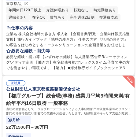
東京都品川区
年間休日120日以上
介護休暇あり
転勤なし
時短勤務あり
退職金あり
在宅OK
賞与あり
完全週休2日制
交通費支給
駅近5分以内
土日祝休み
仕事の内容
企業名 株式会社地球の歩き方 求人名 【企画営業/行政・企業向け観光推進
支援】旅行ガイドブック『地球の歩き方』 仕事の内容 『地球の歩き方』
の広告をはじめとするトータルソリューションの企画営業をお任せしま
す。クライアントは、観光（海外旅行、国内旅行、インバウンド）で地域
必要な経験・能力等
や事業を推進したい国内外の行政や企業です。 【業務詳細】■『地球の歩
必要な経験・能力等 【いずれかの経験】法人営業/広告/PR/マーケティン
き方』は海外旅行ガイドブックのNo.1ブランドであり、国内旅行において
グ/メディア企画 【働き方】在宅勤務可能/フレックスタイム/子育て中の方
も牽引しております。観光推進支援においても、業界を牽引する意欲的な
でも働きやすい環境です。 【魅力】 ■海外旅行ガイドブックのシェアNo.1
取り組みが期待されています■インバウンドは、日本の地域の未来を担う
メディアとして、個人旅行文化の拡大と定着を担ってきたブランドに携わ
国策事業です。「GOOD LUCK TRIP」は、海外旅行ガイドブックと同様
ることが可能です。 ■国内旅行ガイドブックは立ち上げ間もない新規事業
に、インバウンドのトップブランドに成長しております■旅が業務であ
正社員
であり、「地球の歩き方」としてどう取り組むか、共に形を作るコアメン
公益財団法人東京都道路整備保全公社
り、日常です。旅好きにはこれ以上ない環境です 募集職種 【企画営業/行
バーとして活躍いただきます。 学歴・資格 学歴：大学院 大学 語学力： 資
政・企業向け観光推進支援】旅行ガイドブック『地球の歩き方』
格：
【都庁グループ】総合職(事務) 残業月平均9時間未満/有
給年平均16日取得 一般事務
当社の総合職として、ジョブローテーションによる人事経理部門や収益事業等のフロント
部門の部署等幅広い部署での業務をお任せいたします。研修制度やキャリア支援が充実し
ております！ ※下記業務詳細
月給
22万1500円～30万円