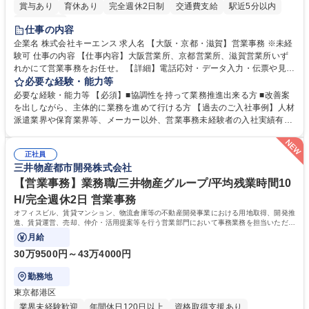
賞与あり
育休あり
完全週休2日制
交通費支給
駅近5分以内
土日祝休み
仕事の内容
企業名 株式会社キーエンス 求人名 【大阪・京都・滋賀】営業事務 ※未経
験可 仕事の内容 【仕事内容】大阪営業所、京都営業所、滋賀営業所いず
れかにて営業事務をお任せ。 【詳細】電話応対・データ入力・伝票や見積
の作成・カタログ送付・来客対応・営業所内で発生する事務業務や業務改
必要な経験・能力等
善をお任せ。 【教育制度】ご入社後、育成担当とペアになりながらOJTに
必要な経験・能力等 【必須】■協調性を持って業務推進出来る方 ■改善案
て業務を覚えていただくことが可能です。業務システムがきちんと構築さ
を出しながら、主体的に業務を進めて行ける方 【過去のご入社事例】人材
れているため、スムーズに仕事に慣れることができる環境です。また、
派遣業界や保育業界等、メーカー以外、営業事務未経験者の入社実績有
「チームで成果を出す文化」があり、良いやり方を積極的に共有しながら
【当社の事務職について】単なる事務ではなく主体性を発揮したサポート
常に改善を目指す風土のため、安心して業務に取り組んでいただけます。
により、キーエンスの付加価値向上に貢献します。ベースの定型業務に加
募集職種 【大阪・京都・滋賀】営業事務 ※未経験可
正社員
えて、お客様や社員の状況に合わせ、能動的なサポート、改善の動きも期
三井物産都市開発株式会社
待され。組織を支えるスペシャリストとして、チームに貢献し、結果的に
社員から頼られる存在になることができます。平均19:30の退勤以降の業
【営業事務】業務職/三井物産グループ/平均残業時間10
務の持ち帰りも禁止されており、メリハリのある働き方となります。 学
H/完全週休2日 営業事務
歴・資格 学歴：大学院 大学 高専 短大 語学力： 資格：
オフィスビル、賃貸マンション、物流倉庫等の不動産開発事業における用地取得、開発推
進、賃貸運営、売却、仲介・活用提案等を行う営業部門において事務業務を担当いただき
ます。
月給
30万9500円～43万4000円
勤務地
東京都港区
業界未経験歓迎
年間休日120日以上
資格取得支援あり