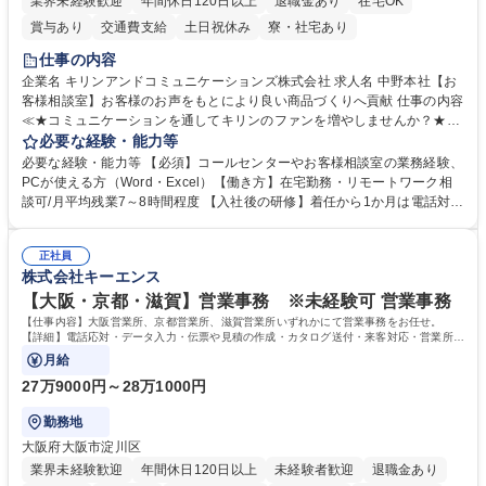
業界未経験歓迎
年間休日120日以上
退職金あり
在宅OK
賞与あり
交通費支給
土日祝休み
寮・社宅あり
仕事の内容
企業名 キリンアンドコミュニケーションズ株式会社 求人名 中野本社【お
客様相談室】お客様のお声をもとにより良い商品づくりへ貢献 仕事の内容
≪★コミュニケーションを通してキリンのファンを増やしませんか？★≫
お客様のお声をより良い商品づくりに活かしていく上で、窓口となるお客
必要な経験・能力等
様相談室でのお仕事です。 日々お客様からいただくキリングループへのご
必要な経験・能力等 【必須】コールセンターやお客様相談室の業務経験、
意見を、企業活動に活かしています。お客様からの声に迅速かつ誠意をも
PCが使える方（Word・Excel）【働き方】在宅勤務・リモートワーク相
って対応、情報提供するとともにグループ内活動に反映しています。 【具
談可/月平均残業7～8時間程度 【入社後の研修】着任から1か月は電話対応
体的には】電話応対、メール、お手紙対応、ご指摘品調査報告書作成、有
のOJTを中心に実施し、電話対応に慣れた段階でメール・手紙のOJTを実
人チャットボット対応など。 【1日の対応件数】■電話：月間一人当たり
施する予定です。独り立ち以降もしっかりフォローする体制を整えていま
平均100件前後■メール・手紙：同上40件前後 募集職種 中野本社【お客様
正社員
すのでご安心ください。 【当社について】キリングループの広報機能を担
株式会社キーエンス
相談室】お客様のお声をもとにより良い商品づくりへ貢献
う会社として、お客様との出会いを大切にし、磨き上げたホスピタリティ
を込めてコミュニケーションをとりながら広報関連業務を行っておりま
【大阪・京都・滋賀】営業事務 ※未経験可 営業事務
す。 学歴・資格 学歴：大学院 大学 高専 短大 専修学校 高校 語学力： 資
【仕事内容】大阪営業所、京都営業所、滋賀営業所いずれかにて営業事務をお任せ。
格：
【詳細】電話応対・データ入力・伝票や見積の作成・カタログ送付・来客対応・営業所内
で発生する事務業務や業務改善をお任せ。
月給
27万9000円～28万1000円
勤務地
大阪府大阪市淀川区
業界未経験歓迎
年間休日120日以上
未経験者歓迎
退職金あり