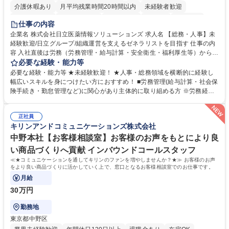
介護休暇あり
月平均残業時間20時間以内
未経験者歓迎
住宅手当あり
時短勤務あり
退職金あり
在宅OK
賞与あり
仕事の内容
育休あり
完全週休2日制
交通費支給
土日祝休み
寮・社宅あり
企業名 株式会社日立医薬情報ソリューションズ 求人名 【総務・人事】未
経験歓迎/日立グループ/組織運営を支えるゼネラリストを目指す 仕事の内
容 入社直後は労務（労務管理・給与計算・安全衛生・福利厚生等）からお
任せいたします。将来は総務・採用・教育業務へ守備範囲を広げ、組織運
必要な経験・能力等
営を支えるゼネラリストをめざせます。 ・初期業務：労働時間管理、給与
必要な経験・能力等 ★未経験歓迎！ ★人事・総務領域を横断的に経験し
計算、社会保険対応、福利厚生管理、安全衛生、健康経営推進等をお任せ
幅広いスキルを身につけたい方におすすめ！ ■労務管理(給与計算・社会保
します。ご経験に応じて、休職者管理など、幅広く経験を積んでいただき
険手続き・勤怠管理など)に関心があり主体的に取り組める方 ※労務経験
ます。 ・将来的な広がり：総務・採用・教育・税務対応・経営企画等。
者は早期にご活躍いただけます。 ■チームで仕事を推進できる方■将来は
★メンバーがマンツーマンで丁寧に教えるため、ご経験が浅くても安心！
マネジメント職として活躍したい 【尚可】■人事、労務、採用、教育業務
幅広く経験を積みたい意欲がある方に最適な環境です。 募集職種 【総
正社員
のご経験 ■労務管理（給与計算・社会保険手続き・勤怠管理など）の経験
キリンアンドコミュニケーションズ株式会社
務・人事】未経験歓迎/日立グループ/組織運営を支えるゼネラリストを目
■衛生管理者の資格をお持ちの方 学歴・資格 学歴：大学院 大学 高専 短大
指す
専修学校 高校 語学力： 資格：
中野本社【お客様相談室】お客様のお声をもとにより良
い商品づくりへ貢献 インバウンドコールスタッフ
≪★コミュニケーションを通してキリンのファンを増やしませんか？★≫ お客様のお声
をより良い商品づくりに活かしていく上で、窓口となるお客様相談室でのお仕事です。
月給
30万円
勤務地
東京都中野区