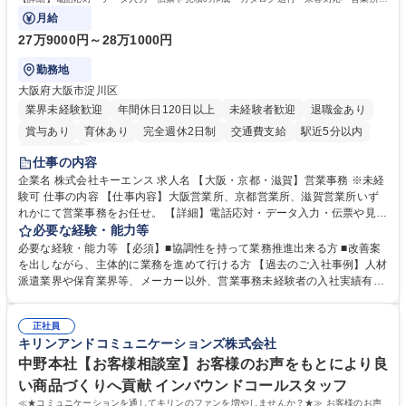
で発生する事務業務や業務改善をお任せ。
月給
27万9000円～28万1000円
勤務地
大阪府大阪市淀川区
業界未経験歓迎
年間休日120日以上
未経験者歓迎
退職金あり
賞与あり
育休あり
完全週休2日制
交通費支給
駅近5分以内
土日祝休み
仕事の内容
企業名 株式会社キーエンス 求人名 【大阪・京都・滋賀】営業事務 ※未経
験可 仕事の内容 【仕事内容】大阪営業所、京都営業所、滋賀営業所いず
れかにて営業事務をお任せ。 【詳細】電話応対・データ入力・伝票や見積
の作成・カタログ送付・来客対応・営業所内で発生する事務業務や業務改
必要な経験・能力等
善をお任せ。 【教育制度】ご入社後、育成担当とペアになりながらOJTに
必要な経験・能力等 【必須】■協調性を持って業務推進出来る方 ■改善案
て業務を覚えていただくことが可能です。業務システムがきちんと構築さ
を出しながら、主体的に業務を進めて行ける方 【過去のご入社事例】人材
れているため、スムーズに仕事に慣れることができる環境です。また、
派遣業界や保育業界等、メーカー以外、営業事務未経験者の入社実績有
「チームで成果を出す文化」があり、良いやり方を積極的に共有しながら
【当社の事務職について】単なる事務ではなく主体性を発揮したサポート
常に改善を目指す風土のため、安心して業務に取り組んでいただけます。
により、キーエンスの付加価値向上に貢献します。ベースの定型業務に加
募集職種 【大阪・京都・滋賀】営業事務 ※未経験可
正社員
えて、お客様や社員の状況に合わせ、能動的なサポート、改善の動きも期
キリンアンドコミュニケーションズ株式会社
待され。組織を支えるスペシャリストとして、チームに貢献し、結果的に
社員から頼られる存在になることができます。平均19:30の退勤以降の業
中野本社【お客様相談室】お客様のお声をもとにより良
務の持ち帰りも禁止されており、メリハリのある働き方となります。 学
い商品づくりへ貢献 インバウンドコールスタッフ
歴・資格 学歴：大学院 大学 高専 短大 語学力： 資格：
≪★コミュニケーションを通してキリンのファンを増やしませんか？★≫ お客様のお声