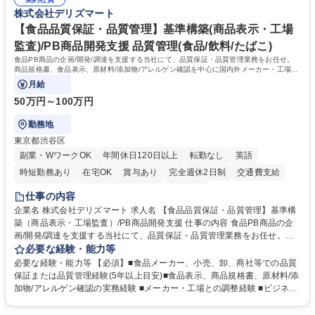
ルプロデュースしているため、商品に関わる全ての業務をサポート頂きま
の強み】1991年の設立以来、外食産業を中心としたお客様の多様なニー
株式会社デリズマート
す。 募集職種 東京都中央区【営業事務・貿易事務】食品商社/残業少なめ/
ズに沿った冷凍水産物等の生産・輸入・販売を一貫して手掛けています。
リモート等相談可
自社工場と海外拠点の強固な連携によるワンストップサービスが最大の強
【食品品質保証・品質管理】基準構築(商品表示・工場
みです。 学歴・資格 学歴：大学院 大学 語学力：英語 資格：
監査)/PB商品開発支援 品質管理(食品/飲料/たばこ)
食品PB商品の企画/開発/調達を支援する当社にて、品質保証・品質管理業務をお任せ。
商品規格書、食品表示、原材料/添加物/アレルゲン確認を中心に国内外メーカー・工場の
品質基準整備から発売後対応まで担います。
月給
50万円～100万円
勤務地
東京都渋谷区
副業・WワークOK
年間休日120日以上
転勤なし
英語
時短勤務あり
在宅OK
賞与あり
完全週休2日制
交通費支給
駅近5分以内
中国語
土日祝休み
服装自由
仕事の内容
企業名 株式会社デリズマート 求人名 【食品品質保証・品質管理】基準構
築（商品表示・工場監査）/PB商品開発支援 仕事の内容 食品PB商品の企
画/開発/調達を支援する当社にて、品質保証・品質管理業務をお任せ。商
品規格書、食品表示、原材料/添加物/アレルゲン確認を中心に国内外メー
必要な経験・能力等
カー・工場の品質基準整備から発売後対応まで担います。 【詳細】 ■商品
必要な経験・能力等 【必須】■食品メーカー、小売、卸、商社等での品質
規格書、一括表示、栄養成分、原材料・添加物・アレルゲンの確認 ■メー
保証または品質管理経験(5年以上目安)■食品表示、商品規格書、原材料/添
カーへの修正指示・承認管理 ■国内外工場の監査、製造立会い、改善指導
加物/アレルゲン確認の実務経験 ■メーカー・工場との調整経験 ■ビジネス
■品質基準・審査フロー・管理台帳の構築 ■輸入食品の法規・表示確認 ■ク
で商談ができる日本語力 【歓迎】 ■食品表示検定 中級以上 ■QC検定2級
レーム、品質事故、商品回収時の原因調査、関係先対応、再発防止 ■小売
または3級以上■HACCPに関する研修修了 ■ISO 22000・FSSC 22000・J