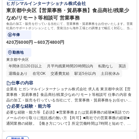
ヒガシマルインターナショナル株式会社
業務全般 募集職種 【東京／文京区】公益財団法人の総務人事業務／年間
休日125日
東京都中央区【営業事務・貿易事務】食品商社/残業少
なめ/リモート等相談可 営業事務
食品の加工・販売を行っている当社にて、営業事務・貿易事務をお任せいたします。営業
社員のサポートポジションとして、受発注から海外工場との調整まで幅広く対応し、当社
事業の根幹を支えていただきます。
年俸
420万6000円～603万4800円
勤務地
東京都中央区
年間休日120日以上
月平均残業時間20時間以内
転勤なし
英語
退職金あり
在宅OK
交通費支給
駅近5分以内
土日祝休み
仕事の内容
企業名 ヒガシマルインターナショナル株式会社 求人名 東京都中央区【営
業事務・貿易事務】食品商社/残業少なめ/リモート等相談可 仕事の内容 食
品の加工・販売を行っている当社にて、営業事務・貿易事務をお任せいた
します。営業社員のサポートポジションとして、受発注から海外工場との
必要な経験・能力等
調整まで幅広く対応し、当社事業の根幹を支えていただきます。 ■受発注
必要な経験・能力等 【必須】■営業事務または貿易事務の経験■英語での
業務、請求書発行 ■海外工場とのスケジュール調整 ■在庫管理 ■輸入書類
メールのやり取りに抵抗感の無い方 【尚可】■商社での営業事務の経験■
の確認・作成 ■配送手配 ■通関業者を通して行う輸出入業全般 ■倉庫との
通関業務の経験。 【働き方について】所定労働時間は7時間と短めで、残
倉入れ調整等 ※ゼネラリストとしてのキャリアアップを目指すことが可能
業も月平均20時間以下です。時差出勤制度や週1日のリモート勤務も相談
です。単に商品を販売するだけでなく原料の仕入れから販売までをトータ
可能で、ワークライフバランスを保ち長期就業しやすい環境です。 【当社
契約社員