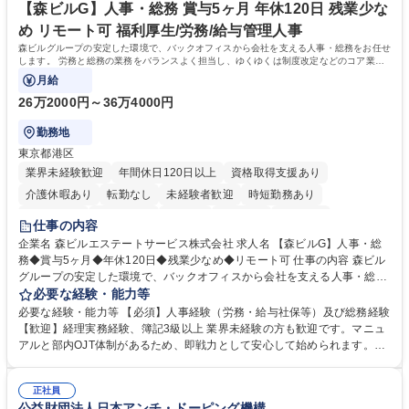
【森ビルG】人事・総務 賞与5ヶ月 年休120日 残業少な
め リモート可 福利厚生/労務/給与管理人事
森ビルグループの安定した環境で、バックオフィスから会社を支える人事・総務をお任せ
します。 労務と総務の業務をバランスよく担当し、ゆくゆくは制度改定などのコア業務
にも挑戦できる、やりがいある環境です。
月給
26万2000円～36万4000円
勤務地
東京都港区
業界未経験歓迎
年間休日120日以上
資格取得支援あり
介護休暇あり
転勤なし
未経験者歓迎
時短勤務あり
経験者歓迎
退職金あり
在宅OK
賞与あり
育休あり
仕事の内容
完全週休2日制
交通費支給
長期歓迎
駅近5分以内
土日祝休み
企業名 森ビルエステートサービス株式会社 求人名 【森ビルG】人事・総
務◆賞与5ヶ月◆年休120日◆残業少なめ◆リモート可 仕事の内容 森ビル
グループの安定した環境で、バックオフィスから会社を支える人事・総務
をお任せします。 労務と総務の業務をバランスよく担当し、ゆくゆくは制
必要な経験・能力等
度改定などのコア業務にも挑戦できる、やりがいある環境です。 ■勤怠管
必要な経験・能力等 【必須】人事経験（労務・給与社保等）及び総務経験
理、給与計算、社会保険手続き、年末調整等の労務管理全般 ■入退社手続
【歓迎】経理実務経験、簿記3級以上 業界未経験の方も歓迎です。マニュ
き、社内規定の改定や人事制度改定などのコア業務 ■社内イベントの企画
アルと部内OJT体制があるため、即戦力として安心して始められます。
運営やその他総務業務全般 ※労務と総務を1：1の割合でお任せ。 入社後
【魅力・やりがい】森ビルGの安定基盤で労務から総務まで幅広く携われ
は部内のOJTを中心に、あなたの経験に合わせて不足している部分はいつ
ます。定型業務に留まらず、社内規定や人事制度の改定など会社のコア業
でも質問・相談できる環境が整っているため、安心して成長できます。 募
正社員
務に挑戦できるため、自身の成長と組織への貢献度をダイレクトに実感で
公益財団法人日本アンチ・ドーピング機構
集職種 【森ビルG】人事・総務◆賞与5ヶ月◆年休120日◆残業少なめ◆