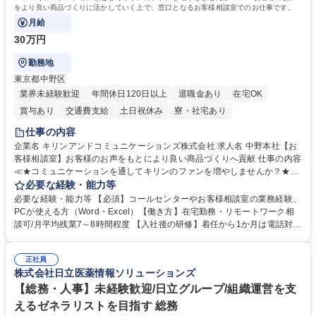
をより良い商品づくりに活かしていく上で、窓口となるお客様相談室でのお仕事です。
月給
30万円
勤務地
東京都中野区
業界未経験歓迎
年間休日120日以上
退職金あり
在宅OK
賞与あり
交通費支給
土日祝休み
寮・社宅あり
仕事の内容
企業名 キリンアンドコミュニケーションズ株式会社 求人名 中野本社【お
客様相談室】お客様のお声をもとにより良い商品づくりへ貢献 仕事の内容
≪★コミュニケーションを通してキリンのファンを増やしませんか？★≫
お客様のお声をより良い商品づくりに活かしていく上で、窓口となるお客
必要な経験・能力等
様相談室でのお仕事です。 日々お客様からいただくキリングループへのご
必要な経験・能力等 【必須】コールセンターやお客様相談室の業務経験、
意見を、企業活動に活かしています。お客様からの声に迅速かつ誠意をも
PCが使える方（Word・Excel）【働き方】在宅勤務・リモートワーク相
って対応、情報提供するとともにグループ内活動に反映しています。 【具
談可/月平均残業7～8時間程度 【入社後の研修】着任から1か月は電話対応
体的には】電話応対、メール、お手紙対応、ご指摘品調査報告書作成、有
のOJTを中心に実施し、電話対応に慣れた段階でメール・手紙のOJTを実
人チャットボット対応など。 【1日の対応件数】■電話：月間一人当たり
施する予定です。独り立ち以降もしっかりフォローする体制を整えていま
平均100件前後■メール・手紙：同上40件前後 募集職種 中野本社【お客様
正社員
すのでご安心ください。 【当社について】キリングループの広報機能を担
株式会社日立医薬情報ソリューションズ
相談室】お客様のお声をもとにより良い商品づくりへ貢献
う会社として、お客様との出会いを大切にし、磨き上げたホスピタリティ
を込めてコミュニケーションをとりながら広報関連業務を行っておりま
【総務・人事】未経験歓迎/日立グループ/組織運営を支
す。 学歴・資格 学歴：大学院 大学 高専 短大 専修学校 高校 語学力： 資
えるゼネラリストを目指す 総務
格：