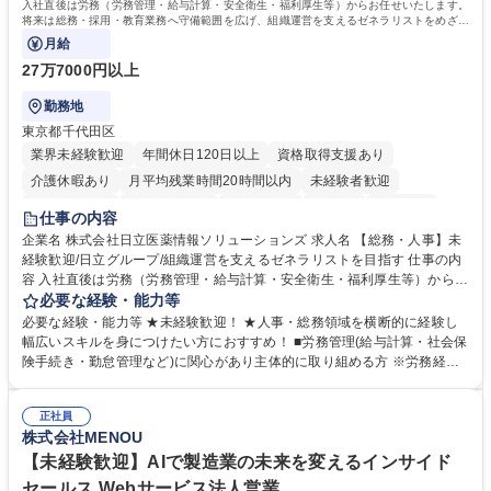
入社直後は労務（労務管理・給与計算・安全衛生・福利厚生等）からお任せいたします。
将来は総務・採用・教育業務へ守備範囲を広げ、組織運営を支えるゼネラリストをめざせ
ます。
月給
27万7000円以上
勤務地
東京都千代田区
業界未経験歓迎
年間休日120日以上
資格取得支援あり
介護休暇あり
月平均残業時間20時間以内
未経験者歓迎
住宅手当あり
時短勤務あり
退職金あり
在宅OK
賞与あり
仕事の内容
育休あり
完全週休2日制
交通費支給
土日祝休み
寮・社宅あり
企業名 株式会社日立医薬情報ソリューションズ 求人名 【総務・人事】未
経験歓迎/日立グループ/組織運営を支えるゼネラリストを目指す 仕事の内
容 入社直後は労務（労務管理・給与計算・安全衛生・福利厚生等）からお
任せいたします。将来は総務・採用・教育業務へ守備範囲を広げ、組織運
必要な経験・能力等
営を支えるゼネラリストをめざせます。 ・初期業務：労働時間管理、給与
必要な経験・能力等 ★未経験歓迎！ ★人事・総務領域を横断的に経験し
計算、社会保険対応、福利厚生管理、安全衛生、健康経営推進等をお任せ
幅広いスキルを身につけたい方におすすめ！ ■労務管理(給与計算・社会保
します。ご経験に応じて、休職者管理など、幅広く経験を積んでいただき
険手続き・勤怠管理など)に関心があり主体的に取り組める方 ※労務経験
ます。 ・将来的な広がり：総務・採用・教育・税務対応・経営企画等。
者は早期にご活躍いただけます。 ■チームで仕事を推進できる方■将来は
★メンバーがマンツーマンで丁寧に教えるため、ご経験が浅くても安心！
マネジメント職として活躍したい 【尚可】■人事、労務、採用、教育業務
幅広く経験を積みたい意欲がある方に最適な環境です。 募集職種 【総
正社員
のご経験 ■労務管理（給与計算・社会保険手続き・勤怠管理など）の経験
株式会社MENOU
務・人事】未経験歓迎/日立グループ/組織運営を支えるゼネラリストを目
■衛生管理者の資格をお持ちの方 学歴・資格 学歴：大学院 大学 高専 短大
指す
専修学校 高校 語学力： 資格：
【未経験歓迎】AIで製造業の未来を変えるインサイド
セールス Webサービス法人営業