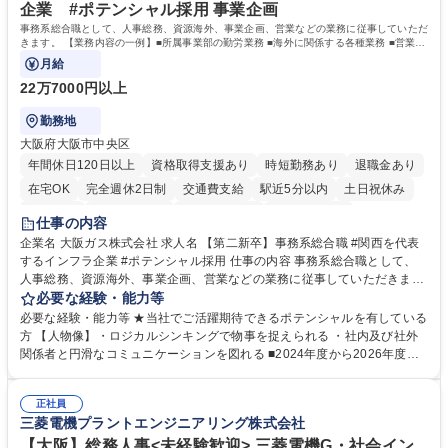
企業 #ポテンシャル採用 事業企画
事務系総合職として、人事総務、資源海外、事業企画、営業などの業務に従事していただ
きます。 【業務内容の一例】■所属事業部の勤労業務 ■海外に関係する各種業務 ■営業部
門の企画スタッフ、ルート営業
月給
22万7000円以上
勤務地
大阪府大阪市中央区
年間休日120日以上
資格取得支援あり
時短勤務あり
退職金あり
在宅OK
完全週休2日制
交通費支給
駅近5分以内
土日祝休み
服装自由
第二新卒歓迎
寮・社宅あり
食事補助あり
仕事の内容
企業名 大阪ガス株式会社 求人名 【第二新卒】事務系総合職 #関西を代表
するインフラ企業 #ポテンシャル採用 仕事の内容 事務系総合職として、
人事総務、資源海外、事業企画、営業などの業務に従事していただきま
す。 【業務内容の一例】■所属事業部の勤労業務 ■海外に関係する各種業
必要な経験・能力等
務 ■営業部門の企画スタッフ、ルート営業 【キャリアパス】入社後の配属
必要な経験・能力等 ★当社でご活躍期待できるポテンシャルを有している
ポジションで一定期間ご活躍頂いた後、本人の適性及び将来のキャリアを
方 【人物像】・ロジカルシンキングで物事を捉えられる ・社内及び社外
鑑みてジョブローテーションを行います。 【育成】OJTでの現場育成や研
関係者と円滑なコミュニケーションを図れる ■2024年度から2026年度ま
修カリキュラムを通じて、Daigasグループの業務で必要となる知識につい
での3ヵ年を対象とする「Daigasグループ中期経営計画2026」を策定しま
て学んでいただきます。 募集職種 【第二新卒】事務系総合職 #関西を代
した。https://www.osakagas.co.jp/company/press/pr2024/1777576_564
表するインフラ企業 #ポテンシャル採用
正社員
72.html ■エネルギーセキュリティの不安定化や気候変動による自然災害の
三菱電機プラントエンジニアリング株式会社
甚大化など、これまで以上に社会課題解決の重要性が高まっています。
「未来の日常」の創造に向けて持続可能な社会の実現に貢献してまいりま
【大阪】総務人事<未経験歓迎> 三菱電機G・社会イン