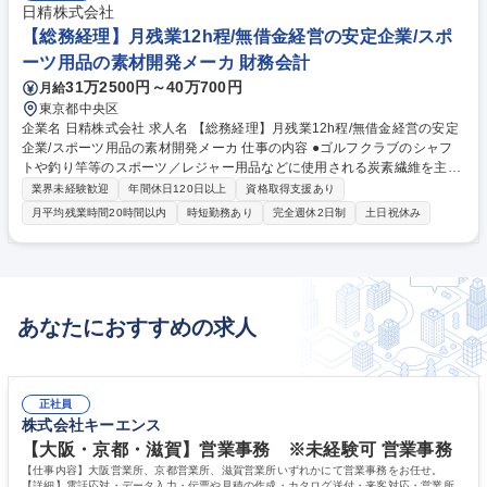
日精株式会社
【総務経理】月残業12h程/無借金経営の安定企業/スポ
ーツ用品の素材開発メーカ 財務会計
31万2500円～40万700円
月給
東京都中央区
企業名 日精株式会社 求人名 【総務経理】月残業12h程/無借金経営の安定
企業/スポーツ用品の素材開発メーカ 仕事の内容 ●ゴルフクラブのシャフ
トや釣り竿等のスポーツ／レジャー用品などに使用される炭素繊維を主体
とした素材を販売する当社にて、経理、総務、社内システムのヘルプデス
業界未経験歓迎
年間休日120日以上
資格取得支援あり
ク対応をメインにお任せします。 《具体的には》東京支店で発生する費用
月平均残業時間20時間以内
時短勤務あり
完全週休2日制
土日祝休み
処理・入力業務、月次決算の一部資料作成、総務関連の備品管理・設備管
理、中途採用・新卒採用の人事業務、基幹システム関連の営業サポート・
質問対応などを担当していただきます。幅広い管理業務を通じて総合的な
スキルアップが可能です。専門性を深めるのではなく管理部門全般のスキ
ルを幅広く習得したい方に最適な職場環境です。 募集職種 【総務経理】
あなたにおすすめの求人
月残業12h程/無借金経営の安定企業/スポーツ用品の素材開発メーカ
正社員
株式会社キーエンス
【大阪・京都・滋賀】営業事務 ※未経験可 営業事務
【仕事内容】大阪営業所、京都営業所、滋賀営業所いずれかにて営業事務をお任せ。
【詳細】電話応対・データ入力・伝票や見積の作成・カタログ送付・来客対応・営業所内