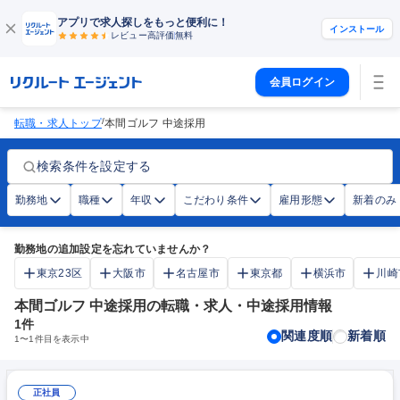
アプリで求人探しをもっと便利に！
インストール
レビュー高評価
無料
会員ログイン
/
転職・求人トップ
本間ゴルフ 中途採用
検索条件を設定する
勤務地
職種
年収
こだわり条件
雇用形態
新着のみ
勤務地の追加設定を忘れていませんか？
東京23区
大阪市
名古屋市
東京都
横浜市
川崎
本間ゴルフ 中途採用の転職・求人・中途採用情報
1
件
関連度順
新着順
1
〜
1
件目を表示中
正社員