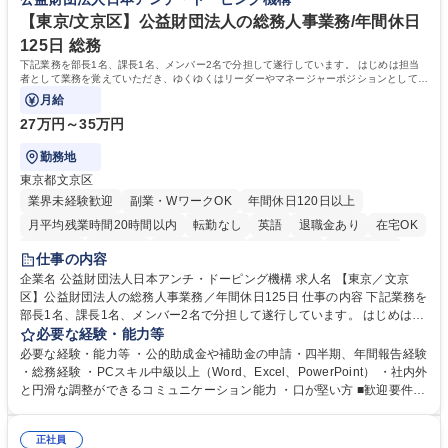
きます。 残業少なめ、週1日リモート可など、ワークライフバランスを保
リモート可
ち長期活躍できる環境です。 「これまでの幅広い経験を活かし、長期的な
【東京/文京区】公益財団法人の総務人事業務/年間休日
キャリアを築きたい」という前向きな意欲と挑戦を全力で応援します。 学
125日 総務
歴・資格 学歴：大学院 大学 高専 短大 専修学校 高校 語学力： 資格：日商
下記業務を部長1名、課長1名、メンバー2名で分担して遂行しています。 はじめは担当
簿記検定1級 日商簿記検定2級 日商簿記検定3級
者として業務を覚えていただき、ゆくゆくはリーダーやマネージャーポジションとして活
躍いただくことを期待しています。
月給
27万円～35万円
勤務地
東京都文京区
業界未経験歓迎
副業・WワークOK
年間休日120日以上
月平均残業時間20時間以内
転勤なし
英語
退職金あり
在宅OK
賞与あり
育休あり
完全週休2日制
交通費支給
土日祝休み
仕事の内容
食事補助あり
企業名 公益財団法人日本アンチ・ドーピング機構 求人名 【東京／文京
区】公益財団法人の総務人事業務／年間休日125日 仕事の内容 下記業務を
部長1名、課長1名、メンバー2名で分担して遂行しています。 はじめは担
当者として業務を覚えていただき、ゆくゆくはリーダーやマネージャーポ
必要な経験・能力等
ジションとして活躍いただくことを期待しています。 【総務・人事グルー
必要な経験・能力等 ・公的助成金や補助金の申請・四半期、年間報告経験
プの業務内容】 ・人事制度関連 ・採用活動 ・教育研修の企画、実行 ・勤
・総務経験 ・PCスキル中級以上（Word、Excel、PowerPoint） ・社内外
怠管理 ・官公庁への各種提出 ・法定の会議運営（評議員会、理事会） ・
と円滑な調整ができるコミュニケーション能力 ・口が堅い方 ■歓迎要件
コンプライアンス ・内部規程やルールの管理、整備、文書管理 ・契約関
・採用業務経験 ・英語に抵抗がない方 ・営業経験 学歴・資格 学歴：大学
連 ・衛生管理 ・防災関連・公的助成金の管理・オフィス、ファシリティ
院 大学 高専 短大 専修学校 高校 語学力： 資格：
管理 ・福利厚生関連 ・職員からの問合せ、相談対応 ・その他日常の総務
正社員