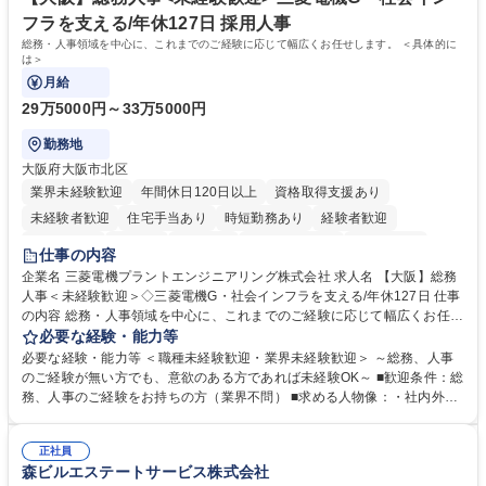
す。 学歴・資格 学歴：大学院 大学 語学力： 資格：
フラを支える/年休127日 採用人事
総務・人事領域を中心に、これまでのご経験に応じて幅広くお任せします。 ＜具体的に
は＞
月給
29万5000円～33万5000円
勤務地
大阪府大阪市北区
業界未経験歓迎
年間休日120日以上
資格取得支援あり
未経験者歓迎
住宅手当あり
時短勤務あり
経験者歓迎
退職金あり
在宅OK
賞与あり
完全週休2日制
交通費支給
仕事の内容
駅近5分以内
土日祝休み
服装自由
寮・社宅あり
食事補助あり
企業名 三菱電機プラントエンジニアリング株式会社 求人名 【大阪】総務
人事＜未経験歓迎＞◇三菱電機G・社会インフラを支える/年休127日 仕事
の内容 総務・人事領域を中心に、これまでのご経験に応じて幅広くお任せ
します。 ＜具体的には＞ ・総務/人事労務（給与・社保・勤怠管理など）
必要な経験・能力等
・採用・教育研修 ・福利厚生運用 など ※基本的には事務所勤務ですが、
必要な経験・能力等 ＜職種未経験歓迎・業界未経験歓迎＞ ～総務、人事
採用や教育等の業務内容により、関西圏以外への日帰り・宿泊を伴う国内
のご経験が無い方でも、意欲のある方であれば未経験OK～ ■歓迎条件：総
出張もございます。 ※担当業務を持ちつつ、お互いに助け合いながら、総
務、人事のご経験をお持ちの方（業界不問） ■求める人物像：・社内外の
務部という組織として協力しながら進める体制です。 募集職種 【大阪】
関係各部門との調整を率先して行い、業務を円滑に遂行できる協調性やコ
総務人事＜未経験歓迎＞◇三菱電機G・社会インフラを支える/年休127日
ミュニケーション能力を持っている方 ・人事総務領域に興味がありゼネラ
正社員
リスト志向をお持ちの方 学歴・資格 学歴：大学院 大学 語学力： 資格：
森ビルエステートサービス株式会社