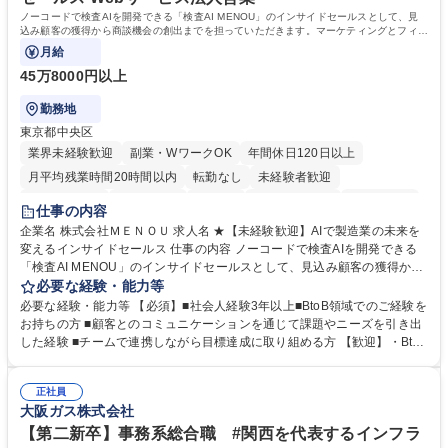
ノーコードで検査AIを開発できる「検査AI MENOU」のインサイドセールスとして、見
込み顧客の獲得から商談機会の創出までを担っていただきます。マーケティングとフィー
ルドセールスをつなぐ役割として、
月給
45万8000円以上
勤務地
東京都中央区
業界未経験歓迎
副業・WワークOK
年間休日120日以上
月平均残業時間20時間以内
転勤なし
未経験者歓迎
時短勤務あり
経験者歓迎
在宅OK
完全週休2日制
交通費支給
仕事の内容
駅近5分以内
土日祝休み
服装自由
企業名 株式会社ＭＥＮＯＵ 求人名 ★【未経験歓迎】AIで製造業の未来を
変えるインサイドセールス 仕事の内容 ノーコードで検査AIを開発できる
「検査AI MENOU」のインサイドセールスとして、見込み顧客の獲得から
商談機会の創出までを担っていただきます。マーケティングとフィールド
必要な経験・能力等
セールスをつなぐ役割として、 適切なタイミングで顧客とコミュニケーシ
必要な経験・能力等 【必須】■社会人経験3年以上■BtoB領域でのご経験を
ョンを取りながら、受注につながる商談機会の最大化を目指します。 【具
お持ちの方 ■顧客とのコミュニケーションを通じて課題やニーズを引き出
体的な仕事内容】 リードへの電話・メールによるアプローチ/リードナー
した経験 ■チームで連携しながら目標達成に取り組める方 【歓迎】・BtoB
チャリングおよび商談創出/CRMを活用した顧客情報の管理・分析/マーケ
SaaS企業での営業またはインサイドセールス経験 ・製造業向けの営業経
ティング施策と連携したフォローアップ/商談化率向上に向けた改善提案・
験 ・オフライン・オンラインセミナー登壇経験 ・マーケティング施策の
実行/フィールドセールスへの案件連携 募集職種 ★【未経験歓迎】AIで製
正社員
企画・実行経験 ・CRM・リードナーチャリングに関する知見 ・データを
大阪ガス株式会社
造業の未来を変えるインサイドセールス
もとに営業プロセスを改善した経験 学歴・資格 学歴：大学院 大学 高専 短
大 専修学校 高校 語学力： 資格：
【第二新卒】事務系総合職 #関西を代表するインフラ