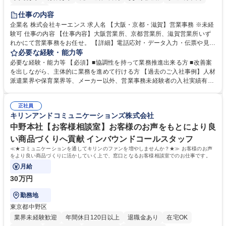
土日祝休み
仕事の内容
企業名 株式会社キーエンス 求人名 【大阪・京都・滋賀】営業事務 ※未経
験可 仕事の内容 【仕事内容】大阪営業所、京都営業所、滋賀営業所いず
れかにて営業事務をお任せ。 【詳細】電話応対・データ入力・伝票や見積
の作成・カタログ送付・来客対応・営業所内で発生する事務業務や業務改
必要な経験・能力等
善をお任せ。 【教育制度】ご入社後、育成担当とペアになりながらOJTに
必要な経験・能力等 【必須】■協調性を持って業務推進出来る方 ■改善案
て業務を覚えていただくことが可能です。業務システムがきちんと構築さ
を出しながら、主体的に業務を進めて行ける方 【過去のご入社事例】人材
れているため、スムーズに仕事に慣れることができる環境です。また、
派遣業界や保育業界等、メーカー以外、営業事務未経験者の入社実績有
「チームで成果を出す文化」があり、良いやり方を積極的に共有しながら
【当社の事務職について】単なる事務ではなく主体性を発揮したサポート
常に改善を目指す風土のため、安心して業務に取り組んでいただけます。
により、キーエンスの付加価値向上に貢献します。ベースの定型業務に加
募集職種 【大阪・京都・滋賀】営業事務 ※未経験可
正社員
えて、お客様や社員の状況に合わせ、能動的なサポート、改善の動きも期
キリンアンドコミュニケーションズ株式会社
待され。組織を支えるスペシャリストとして、チームに貢献し、結果的に
社員から頼られる存在になることができます。平均19:30の退勤以降の業
中野本社【お客様相談室】お客様のお声をもとにより良
務の持ち帰りも禁止されており、メリハリのある働き方となります。 学
い商品づくりへ貢献 インバウンドコールスタッフ
歴・資格 学歴：大学院 大学 高専 短大 語学力： 資格：
≪★コミュニケーションを通してキリンのファンを増やしませんか？★≫ お客様のお声
をより良い商品づくりに活かしていく上で、窓口となるお客様相談室でのお仕事です。
月給
30万円
勤務地
東京都中野区
業界未経験歓迎
年間休日120日以上
退職金あり
在宅OK