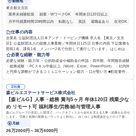
勤務地
東京都文京区
業界未経験歓迎
副業・WワークOK
年間休日120日以上
月平均残業時間20時間以内
転勤なし
英語
退職金あり
在宅OK
賞与あり
育休あり
完全週休2日制
交通費支給
土日祝休み
仕事の内容
食事補助あり
企業名 公益財団法人日本アンチ・ドーピング機構 求人名 【東京／文京
区】公益財団法人の総務人事業務／年間休日125日 仕事の内容 下記業務を
部長1名、課長1名、メンバー2名で分担して遂行しています。 はじめは担
当者として業務を覚えていただき、ゆくゆくはリーダーやマネージャーポ
必要な経験・能力等
ジションとして活躍いただくことを期待しています。 【総務・人事グルー
必要な経験・能力等 ・公的助成金や補助金の申請・四半期、年間報告経験
プの業務内容】 ・人事制度関連 ・採用活動 ・教育研修の企画、実行 ・勤
・総務経験 ・PCスキル中級以上（Word、Excel、PowerPoint） ・社内外
怠管理 ・官公庁への各種提出 ・法定の会議運営（評議員会、理事会） ・
と円滑な調整ができるコミュニケーション能力 ・口が堅い方 ■歓迎要件
コンプライアンス ・内部規程やルールの管理、整備、文書管理 ・契約関
・採用業務経験 ・英語に抵抗がない方 ・営業経験 学歴・資格 学歴：大学
連 ・衛生管理 ・防災関連・公的助成金の管理・オフィス、ファシリティ
院 大学 高専 短大 専修学校 高校 語学力： 資格：
管理 ・福利厚生関連 ・職員からの問合せ、相談対応 ・その他日常の総務
正社員
森ビルエステートサービス株式会社
業務全般 募集職種 【東京／文京区】公益財団法人の総務人事業務／年間
休日125日
【森ビルG】人事・総務 賞与5ヶ月 年休120日 残業少な
め リモート可 福利厚生/労務/給与管理人事
森ビルグループの安定した環境で、バックオフィスから会社を支える人事・総務をお任せ
します。 労務と総務の業務をバランスよく担当し、ゆくゆくは制度改定などのコア業務
にも挑戦できる、やりがいある環境です。
月給
26万2000円～36万4000円