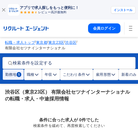
アプリで求人探しをもっと便利に！
インストール
レビュー高評価
無料
会員ログイン
/
/
/
/
転職・求人トップ
東京都
東京23区
渋谷区
有限会社セツナインターナショナル
検索条件を設定する
勤務地
職種
年収
こだわり条件
雇用形態
新着のみ
1
渋谷区（東京23区） 有限会社セツナインターナショナル
の転職・求人・中途採用情報
条件に合った求人が 0件でした
検索条件を緩めて、再度検索してください