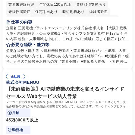
業界未経験歓迎
年間休日120日以上
資格取得支援あり
未経験者歓迎
住宅手当あり
時短勤務あり
経験者歓迎
退職金あり
在宅OK
賞与あり
完全週休2日制
交通費支給
仕事の内容
駅近5分以内
土日祝休み
服装自由
寮・社宅あり
食事補助あり
企業名 三菱電機プラントエンジニアリング株式会社 求人名 【大阪】総務
人事＜未経験歓迎＞◇三菱電機G・社会インフラを支える/年休127日 仕事
の内容 総務・人事領域を中心に、これまでのご経験に応じて幅広くお任せ
します。 ＜具体的には＞ ・総務/人事労務（給与・社保・勤怠管理など）
必要な経験・能力等
・採用・教育研修 ・福利厚生運用 など ※基本的には事務所勤務ですが、
必要な経験・能力等 ＜職種未経験歓迎・業界未経験歓迎＞ ～総務、人事
採用や教育等の業務内容により、関西圏以外への日帰り・宿泊を伴う国内
のご経験が無い方でも、意欲のある方であれば未経験OK～ ■歓迎条件：総
出張もございます。 ※担当業務を持ちつつ、お互いに助け合いながら、総
務、人事のご経験をお持ちの方（業界不問） ■求める人物像：・社内外の
務部という組織として協力しながら進める体制です。 募集職種 【大阪】
関係各部門との調整を率先して行い、業務を円滑に遂行できる協調性やコ
総務人事＜未経験歓迎＞◇三菱電機G・社会インフラを支える/年休127日
ミュニケーション能力を持っている方 ・人事総務領域に興味がありゼネラ
正社員
リスト志向をお持ちの方 学歴・資格 学歴：大学院 大学 語学力： 資格：
株式会社MENOU
【未経験歓迎】AIで製造業の未来を変えるインサイド
セールス Webサービス法人営業
ノーコードで検査AIを開発できる「検査AI MENOU」のインサイドセールスとして、見
込み顧客の獲得から商談機会の創出までを担っていただきます。マーケティングとフィー
ルドセールスをつなぐ役割として、
月給
45万8000円以上
勤務地