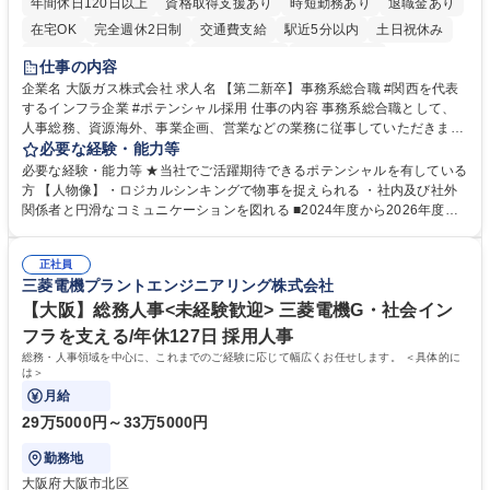
年間休日120日以上
資格取得支援あり
時短勤務あり
退職金あり
在宅OK
完全週休2日制
交通費支給
駅近5分以内
土日祝休み
服装自由
第二新卒歓迎
寮・社宅あり
食事補助あり
仕事の内容
企業名 大阪ガス株式会社 求人名 【第二新卒】事務系総合職 #関西を代表
するインフラ企業 #ポテンシャル採用 仕事の内容 事務系総合職として、
人事総務、資源海外、事業企画、営業などの業務に従事していただきま
す。 【業務内容の一例】■所属事業部の勤労業務 ■海外に関係する各種業
必要な経験・能力等
務 ■営業部門の企画スタッフ、ルート営業 【キャリアパス】入社後の配属
必要な経験・能力等 ★当社でご活躍期待できるポテンシャルを有している
ポジションで一定期間ご活躍頂いた後、本人の適性及び将来のキャリアを
方 【人物像】・ロジカルシンキングで物事を捉えられる ・社内及び社外
鑑みてジョブローテーションを行います。 【育成】OJTでの現場育成や研
関係者と円滑なコミュニケーションを図れる ■2024年度から2026年度ま
修カリキュラムを通じて、Daigasグループの業務で必要となる知識につい
での3ヵ年を対象とする「Daigasグループ中期経営計画2026」を策定しま
て学んでいただきます。 募集職種 【第二新卒】事務系総合職 #関西を代
した。https://www.osakagas.co.jp/company/press/pr2024/1777576_564
表するインフラ企業 #ポテンシャル採用
正社員
72.html ■エネルギーセキュリティの不安定化や気候変動による自然災害の
三菱電機プラントエンジニアリング株式会社
甚大化など、これまで以上に社会課題解決の重要性が高まっています。
「未来の日常」の創造に向けて持続可能な社会の実現に貢献してまいりま
【大阪】総務人事<未経験歓迎> 三菱電機G・社会イン
す。 学歴・資格 学歴：大学院 大学 語学力： 資格：
フラを支える/年休127日 採用人事
総務・人事領域を中心に、これまでのご経験に応じて幅広くお任せします。 ＜具体的に
は＞
月給
29万5000円～33万5000円
勤務地
大阪府大阪市北区