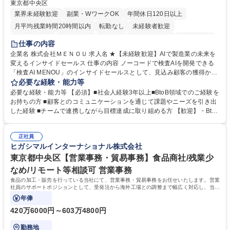
東京都中央区
業界未経験歓迎
副業・WワークOK
年間休日120日以上
月平均残業時間20時間以内
転勤なし
未経験者歓迎
時短勤務あり
経験者歓迎
在宅OK
完全週休2日制
交通費支給
仕事の内容
駅近5分以内
土日祝休み
服装自由
企業名 株式会社ＭＥＮＯＵ 求人名 ★【未経験歓迎】AIで製造業の未来を
変えるインサイドセールス 仕事の内容 ノーコードで検査AIを開発できる
「検査AI MENOU」のインサイドセールスとして、見込み顧客の獲得から
商談機会の創出までを担っていただきます。マーケティングとフィールド
必要な経験・能力等
セールスをつなぐ役割として、 適切なタイミングで顧客とコミュニケーシ
必要な経験・能力等 【必須】■社会人経験3年以上■BtoB領域でのご経験を
ョンを取りながら、受注につながる商談機会の最大化を目指します。 【具
お持ちの方 ■顧客とのコミュニケーションを通じて課題やニーズを引き出
体的な仕事内容】 リードへの電話・メールによるアプローチ/リードナー
した経験 ■チームで連携しながら目標達成に取り組める方 【歓迎】・BtoB
チャリングおよび商談創出/CRMを活用した顧客情報の管理・分析/マーケ
SaaS企業での営業またはインサイドセールス経験 ・製造業向けの営業経
ティング施策と連携したフォローアップ/商談化率向上に向けた改善提案・
験 ・オフライン・オンラインセミナー登壇経験 ・マーケティング施策の
実行/フィールドセールスへの案件連携 募集職種 ★【未経験歓迎】AIで製
正社員
企画・実行経験 ・CRM・リードナーチャリングに関する知見 ・データを
ヒガシマルインターナショナル株式会社
造業の未来を変えるインサイドセールス
もとに営業プロセスを改善した経験 学歴・資格 学歴：大学院 大学 高専 短
大 専修学校 高校 語学力： 資格：
東京都中央区【営業事務・貿易事務】食品商社/残業少
なめ/リモート等相談可 営業事務
食品の加工・販売を行っている当社にて、営業事務・貿易事務をお任せいたします。営業
社員のサポートポジションとして、受発注から海外工場との調整まで幅広く対応し、当社
事業の根幹を支えていただきます。
年俸
420万6000円～603万4800円
勤務地