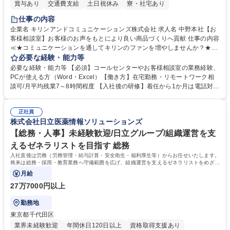
賞与あり
交通費支給
土日祝休み
寮・社宅あり
仕事の内容
企業名 キリンアンドコミュニケーションズ株式会社 求人名 中野本社【お
客様相談室】お客様のお声をもとにより良い商品づくりへ貢献 仕事の内容
≪★コミュニケーションを通してキリンのファンを増やしませんか？★≫
お客様のお声をより良い商品づくりに活かしていく上で、窓口となるお客
必要な経験・能力等
様相談室でのお仕事です。 日々お客様からいただくキリングループへのご
必要な経験・能力等 【必須】コールセンターやお客様相談室の業務経験、
意見を、企業活動に活かしています。お客様からの声に迅速かつ誠意をも
PCが使える方（Word・Excel）【働き方】在宅勤務・リモートワーク相
って対応、情報提供するとともにグループ内活動に反映しています。 【具
談可/月平均残業7～8時間程度 【入社後の研修】着任から1か月は電話対応
体的には】電話応対、メール、お手紙対応、ご指摘品調査報告書作成、有
のOJTを中心に実施し、電話対応に慣れた段階でメール・手紙のOJTを実
人チャットボット対応など。 【1日の対応件数】■電話：月間一人当たり
施する予定です。独り立ち以降もしっかりフォローする体制を整えていま
平均100件前後■メール・手紙：同上40件前後 募集職種 中野本社【お客様
正社員
すのでご安心ください。 【当社について】キリングループの広報機能を担
株式会社日立医薬情報ソリューションズ
相談室】お客様のお声をもとにより良い商品づくりへ貢献
う会社として、お客様との出会いを大切にし、磨き上げたホスピタリティ
を込めてコミュニケーションをとりながら広報関連業務を行っておりま
【総務・人事】未経験歓迎/日立グループ/組織運営を支
す。 学歴・資格 学歴：大学院 大学 高専 短大 専修学校 高校 語学力： 資
えるゼネラリストを目指す 総務
格：
入社直後は労務（労務管理・給与計算・安全衛生・福利厚生等）からお任せいたします。
将来は総務・採用・教育業務へ守備範囲を広げ、組織運営を支えるゼネラリストをめざせ
ます。
月給
27万7000円以上
勤務地
東京都千代田区
業界未経験歓迎
年間休日120日以上
資格取得支援あり