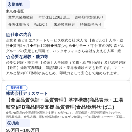
勤務地
東京都港区
業界未経験歓迎
年間休日120日以上
資格取得支援あり
介護休暇あり
転勤なし
未経験者歓迎
時短勤務あり
経験者歓迎
退職金あり
在宅OK
賞与あり
育休あり
仕事の内容
完全週休2日制
交通費支給
長期歓迎
駅近5分以内
土日祝休み
企業名 森ビルエステートサービス株式会社 求人名 【森ビルG】人事・総
務◆賞与5ヶ月◆年休120日◆残業少なめ◆リモート可 仕事の内容 森ビル
グループの安定した環境で、バックオフィスから会社を支える人事・総務
をお任せします。 労務と総務の業務をバランスよく担当し、ゆくゆくは制
必要な経験・能力等
度改定などのコア業務にも挑戦できる、やりがいある環境です。 ■勤怠管
必要な経験・能力等 【必須】人事経験（労務・給与社保等）及び総務経験
理、給与計算、社会保険手続き、年末調整等の労務管理全般 ■入退社手続
【歓迎】経理実務経験、簿記3級以上 業界未経験の方も歓迎です。マニュ
き、社内規定の改定や人事制度改定などのコア業務 ■社内イベントの企画
アルと部内OJT体制があるため、即戦力として安心して始められます。
運営やその他総務業務全般 ※労務と総務を1：1の割合でお任せ。 入社後
【魅力・やりがい】森ビルGの安定基盤で労務から総務まで幅広く携われ
は部内のOJTを中心に、あなたの経験に合わせて不足している部分はいつ
ます。定型業務に留まらず、社内規定や人事制度の改定など会社のコア業
でも質問・相談できる環境が整っているため、安心して成長できます。 募
契約社員
務に挑戦できるため、自身の成長と組織への貢献度をダイレクトに実感で
株式会社デリズマート
集職種 【森ビルG】人事・総務◆賞与5ヶ月◆年休120日◆残業少なめ◆
きます。 残業少なめ、週1日リモート可など、ワークライフバランスを保
リモート可
ち長期活躍できる環境です。 「これまでの幅広い経験を活かし、長期的な
【食品品質保証・品質管理】基準構築(商品表示・工場
キャリアを築きたい」という前向きな意欲と挑戦を全力で応援します。 学
監査)/PB商品開発支援 品質管理(食品/飲料/たばこ)
歴・資格 学歴：大学院 大学 高専 短大 専修学校 高校 語学力： 資格：日商
食品PB商品の企画/開発/調達を支援する当社にて、品質保証・品質管理業務をお任せ。
簿記検定1級 日商簿記検定2級 日商簿記検定3級
商品規格書、食品表示、原材料/添加物/アレルゲン確認を中心に国内外メーカー・工場の
品質基準整備から発売後対応まで担います。
月給
50万円～100万円