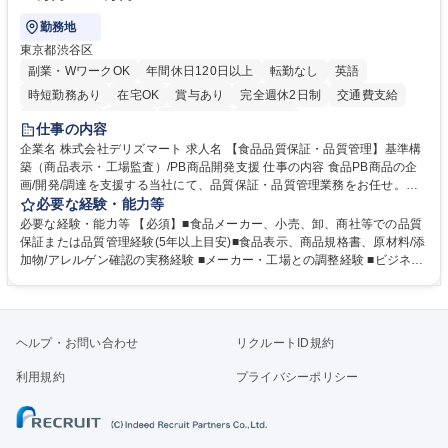
勤務地
東京都渋谷区
副業・WワークOK
年間休日120日以上
転勤なし
英語
時短勤務あり
在宅OK
賞与あり
完全週休2日制
交通費支給
駅近5分以内
中国語
土日祝休み
服装自由
仕事の内容
企業名 株式会社デリズマート 求人名 【食品品質保証・品質管理】基準構
築（商品表示・工場監査）/PB商品開発支援 仕事の内容 食品PB商品の企
画/開発/調達を支援する当社にて、品質保証・品質管理業務をお任せ。商
品規格書、食品表示、原材料/添加物/アレルゲン確認を中心に国内外メー
必要な経験・能力等
カー・工場の品質基準整備から発売後対応まで担います。 【詳細】 ■商品
必要な経験・能力等 【必須】■食品メーカー、小売、卸、商社等での品質
規格書、一括表示、栄養成分、原材料・添加物・アレルゲンの確認 ■メー
保証または品質管理経験(5年以上目安)■食品表示、商品規格書、原材料/添
カーへの修正指示・承認管理 ■国内外工場の監査、製造立会い、改善指導
加物/アレルゲン確認の実務経験 ■メーカー・工場との調整経験 ■ビジネス
■品質基準・審査フロー・管理台帳の構築 ■輸入食品の法規・表示確認 ■ク
で商談ができる日本語力 【歓迎】 ■食品表示検定 中級以上 ■QC検定2級
レーム、品質事故、商品回収時の原因調査、関係先対応、再発防止 ■小売
または3級以上■HACCPに関する研修修了 ■ISO 22000・FSSC 22000・J
企業への品質報告・問い合わせ対応 ■商品開発、物流、営業との連携 ※業
FS規格の内部監査員研修修了 ■TOEIC700点以上の英語力やビジネス上で
務内容の変更の範囲：当社業務全般 募集職種 【食品品質保証・品質管
中国語での商談が可能な方 学歴・資格 学歴：大学院 大学 語学力： 資格：
ヘルプ・お問い合わせ
リクルートID規約
理】基準構築（商品表示・工場監査）/PB商品開発支援
利用規約
プライバシーポリシー