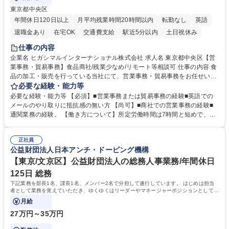
東京都中央区
年間休日120日以上
月平均残業時間20時間以内
転勤なし
英語
退職金あり
在宅OK
交通費支給
駅近5分以内
土日祝休み
仕事の内容
企業名 ヒガシマルインターナショナル株式会社 求人名 東京都中央区【営
業事務・貿易事務】食品商社/残業少なめ/リモート等相談可 仕事の内容 食
品の加工・販売を行っている当社にて、営業事務・貿易事務をお任せいた
します。営業社員のサポートポジションとして、受発注から海外工場との
必要な経験・能力等
調整まで幅広く対応し、当社事業の根幹を支えていただきます。 ■受発注
必要な経験・能力等 【必須】■営業事務または貿易事務の経験■英語での
業務、請求書発行 ■海外工場とのスケジュール調整 ■在庫管理 ■輸入書類
メールのやり取りに抵抗感の無い方 【尚可】■商社での営業事務の経験■
の確認・作成 ■配送手配 ■通関業者を通して行う輸出入業全般 ■倉庫との
通関業務の経験。 【働き方について】所定労働時間は7時間と短めで、残
倉入れ調整等 ※ゼネラリストとしてのキャリアアップを目指すことが可能
業も月平均20時間以下です。時差出勤制度や週1日のリモート勤務も相談
です。単に商品を販売するだけでなく原料の仕入れから販売までをトータ
可能で、ワークライフバランスを保ち長期就業しやすい環境です。 【当社
ルプロデュースしているため、商品に関わる全ての業務をサポート頂きま
正社員
の強み】1991年の設立以来、外食産業を中心としたお客様の多様なニー
公益財団法人日本アンチ・ドーピング機構
す。 募集職種 東京都中央区【営業事務・貿易事務】食品商社/残業少なめ/
ズに沿った冷凍水産物等の生産・輸入・販売を一貫して手掛けています。
リモート等相談可
自社工場と海外拠点の強固な連携によるワンストップサービスが最大の強
【東京/文京区】公益財団法人の総務人事業務/年間休日
みです。 学歴・資格 学歴：大学院 大学 語学力：英語 資格：
125日 総務
下記業務を部長1名、課長1名、メンバー2名で分担して遂行しています。 はじめは担当
者として業務を覚えていただき、ゆくゆくはリーダーやマネージャーポジションとして活
躍いただくことを期待しています。
月給
27万円～35万円