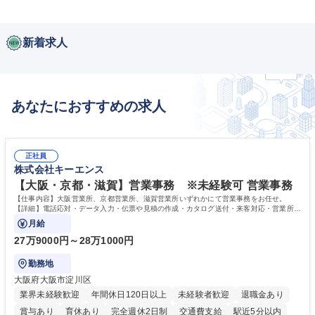
新着求人
あなたにおすすめの求人
正社員
株式会社キーエンス
【大阪・京都・滋賀】営業事務 ※未経験可 営業事務
【仕事内容】大阪営業所、京都営業所、滋賀営業所いずれかにて営業事務をお任せ。
【詳細】電話応対・データ入力・伝票や見積の作成・カタログ送付・来客対応・営業所内
で発生する事務業務や業務改善をお任せ。
月給
27万9000円～28万1000円
勤務地
大阪府大阪市淀川区
業界未経験歓迎
年間休日120日以上
未経験者歓迎
退職金あり
賞与あり
育休あり
完全週休2日制
交通費支給
駅近5分以内