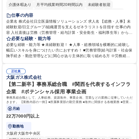
介護休暇あり
月平均残業時間20時間以内
未経験者歓迎
住宅手当あり
時短勤務あり
退職金あり
在宅OK
賞与あり
仕事の内容
育休あり
完全週休2日制
交通費支給
土日祝休み
寮・社宅あり
企業名 株式会社日立医薬情報ソリューションズ 求人名 【総務・人事】未
経験歓迎/日立グループ/組織運営を支えるゼネラリストを目指す 仕事の内
容 入社直後は労務（労務管理・給与計算・安全衛生・福利厚生等）からお
任せいたします。将来は総務・採用・教育業務へ守備範囲を広げ、組織運
必要な経験・能力等
営を支えるゼネラリストをめざせます。 ・初期業務：労働時間管理、給与
必要な経験・能力等 ★未経験歓迎！ ★人事・総務領域を横断的に経験し
計算、社会保険対応、福利厚生管理、安全衛生、健康経営推進等をお任せ
幅広いスキルを身につけたい方におすすめ！ ■労務管理(給与計算・社会保
します。ご経験に応じて、休職者管理など、幅広く経験を積んでいただき
険手続き・勤怠管理など)に関心があり主体的に取り組める方 ※労務経験
ます。 ・将来的な広がり：総務・採用・教育・税務対応・経営企画等。
者は早期にご活躍いただけます。 ■チームで仕事を推進できる方■将来は
★メンバーがマンツーマンで丁寧に教えるため、ご経験が浅くても安心！
マネジメント職として活躍したい 【尚可】■人事、労務、採用、教育業務
幅広く経験を積みたい意欲がある方に最適な環境です。 募集職種 【総
正社員
のご経験 ■労務管理（給与計算・社会保険手続き・勤怠管理など）の経験
大阪ガス株式会社
務・人事】未経験歓迎/日立グループ/組織運営を支えるゼネラリストを目
■衛生管理者の資格をお持ちの方 学歴・資格 学歴：大学院 大学 高専 短大
指す
専修学校 高校 語学力： 資格：
【第二新卒】事務系総合職 #関西を代表するインフラ
企業 #ポテンシャル採用 事業企画
事務系総合職として、人事総務、資源海外、事業企画、営業などの業務に従事していただ
きます。 【業務内容の一例】■所属事業部の勤労業務 ■海外に関係する各種業務 ■営業部
門の企画スタッフ、ルート営業
月給
22万7000円以上
勤務地
大阪府大阪市中央区