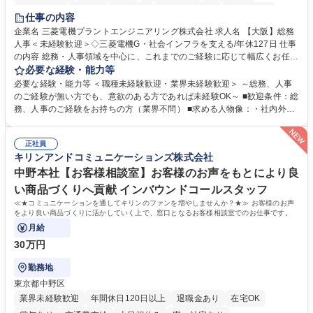
退職金あり
在宅OK
賞与あり
完全週休2日制
交通費支給
仕事の内容
駅近5分以内
土日祝休み
服装自由
寮・社宅あり
食事補助あり
企業名 三菱電機プラントエンジニアリング株式会社 求人名 【大阪】総務
人事＜未経験歓迎＞◇三菱電機G・社会インフラを支える/年休127日 仕事
の内容 総務・人事領域を中心に、これまでのご経験に応じて幅広くお任せ
します。 ＜具体的には＞ ・総務/人事労務（給与・社保・勤怠管理など）
必要な経験・能力等
・採用・教育研修 ・福利厚生運用 など ※基本的には事務所勤務ですが、
必要な経験・能力等 ＜職種未経験歓迎・業界未経験歓迎＞ ～総務、人事
採用や教育等の業務内容により、関西圏以外への日帰り・宿泊を伴う国内
のご経験が無い方でも、意欲のある方であれば未経験OK～ ■歓迎条件：総
出張もございます。 ※担当業務を持ちつつ、お互いに助け合いながら、総
務、人事のご経験をお持ちの方（業界不問） ■求める人物像：・社内外の
務部という組織として協力しながら進める体制です。 募集職種 【大阪】
関係各部門との調整を率先して行い、業務を円滑に遂行できる協調性やコ
総務人事＜未経験歓迎＞◇三菱電機G・社会インフラを支える/年休127日
ミュニケーション能力を持っている方 ・人事総務領域に興味がありゼネラ
正社員
リスト志向をお持ちの方 学歴・資格 学歴：大学院 大学 語学力： 資格：
キリンアンドコミュニケーションズ株式会社
中野本社【お客様相談室】お客様のお声をもとにより良
い商品づくりへ貢献 インバウンドコールスタッフ
≪★コミュニケーションを通してキリンのファンを増やしませんか？★≫ お客様のお声
をより良い商品づくりに活かしていく上で、窓口となるお客様相談室でのお仕事です。
月給
30万円
勤務地
東京都中野区
業界未経験歓迎
年間休日120日以上
退職金あり
在宅OK