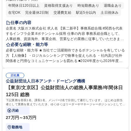
年間休日120日以上
資格取得支援あり
時短勤務あり
退職金あり
在宅OK
完全週休2日制
交通費支給
駅近5分以内
土日祝休み
服装自由
第二新卒歓迎
寮・社宅あり
食事補助あり
仕事の内容
企業名 大阪ガス株式会社 求人名 【第二新卒】事務系総合職 #関西を代表
するインフラ企業 #ポテンシャル採用 仕事の内容 事務系総合職として、
人事総務、資源海外、事業企画、営業などの業務に従事していただきま
す。 【業務内容の一例】■所属事業部の勤労業務 ■海外に関係する各種業
必要な経験・能力等
務 ■営業部門の企画スタッフ、ルート営業 【キャリアパス】入社後の配属
必要な経験・能力等 ★当社でご活躍期待できるポテンシャルを有している
ポジションで一定期間ご活躍頂いた後、本人の適性及び将来のキャリアを
方 【人物像】・ロジカルシンキングで物事を捉えられる ・社内及び社外
鑑みてジョブローテーションを行います。 【育成】OJTでの現場育成や研
関係者と円滑なコミュニケーションを図れる ■2024年度から2026年度ま
修カリキュラムを通じて、Daigasグループの業務で必要となる知識につい
での3ヵ年を対象とする「Daigasグループ中期経営計画2026」を策定しま
て学んでいただきます。 募集職種 【第二新卒】事務系総合職 #関西を代
した。https://www.osakagas.co.jp/company/press/pr2024/1777576_564
表するインフラ企業 #ポテンシャル採用
正社員
72.html ■エネルギーセキュリティの不安定化や気候変動による自然災害の
公益財団法人日本アンチ・ドーピング機構
甚大化など、これまで以上に社会課題解決の重要性が高まっています。
「未来の日常」の創造に向けて持続可能な社会の実現に貢献してまいりま
【東京/文京区】公益財団法人の総務人事業務/年間休日
す。 学歴・資格 学歴：大学院 大学 語学力： 資格：
125日 総務
下記業務を部長1名、課長1名、メンバー2名で分担して遂行しています。 はじめは担当
者として業務を覚えていただき、ゆくゆくはリーダーやマネージャーポジションとして活
躍いただくことを期待しています。
月給
27万円～35万円
勤務地