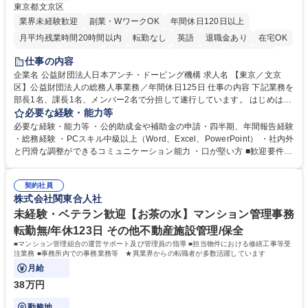
東京都文京区
業界未経験歓迎
副業・WワークOK
年間休日120日以上
月平均残業時間20時間以内
転勤なし
英語
退職金あり
在宅OK
賞与あり
育休あり
完全週休2日制
交通費支給
土日祝休み
仕事の内容
食事補助あり
企業名 公益財団法人日本アンチ・ドーピング機構 求人名 【東京／文京
区】公益財団法人の総務人事業務／年間休日125日 仕事の内容 下記業務を
部長1名、課長1名、メンバー2名で分担して遂行しています。 はじめは担
当者として業務を覚えていただき、ゆくゆくはリーダーやマネージャーポ
必要な経験・能力等
ジションとして活躍いただくことを期待しています。 【総務・人事グルー
必要な経験・能力等 ・公的助成金や補助金の申請・四半期、年間報告経験
プの業務内容】 ・人事制度関連 ・採用活動 ・教育研修の企画、実行 ・勤
・総務経験 ・PCスキル中級以上（Word、Excel、PowerPoint） ・社内外
怠管理 ・官公庁への各種提出 ・法定の会議運営（評議員会、理事会） ・
と円滑な調整ができるコミュニケーション能力 ・口が堅い方 ■歓迎要件
コンプライアンス ・内部規程やルールの管理、整備、文書管理 ・契約関
・採用業務経験 ・英語に抵抗がない方 ・営業経験 学歴・資格 学歴：大学
連 ・衛生管理 ・防災関連・公的助成金の管理・オフィス、ファシリティ
院 大学 高専 短大 専修学校 高校 語学力： 資格：
管理 ・福利厚生関連 ・職員からの問合せ、相談対応 ・その他日常の総務
契約社員
株式会社関東合人社
業務全般 募集職種 【東京／文京区】公益財団法人の総務人事業務／年間
休日125日
未経験・ベテラン歓迎【お茶の水】マンション管理事務
転勤無/年休123日 その他不動産施設管理/保全
■マンション管理組合の運営サポート及び管理員の指導 ■担当物件における修繕工事等受
注業務 ■事務所内での事務業務等 ★異業界からの転職者が多数活躍しています
月給
38万円
勤務地