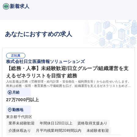
新着求人
あなたにおすすめの求人
正社員
株式会社日立医薬情報ソリューションズ
【総務・人事】未経験歓迎/日立グループ/組織運営を支
えるゼネラリストを目指す 総務
入社直後は労務（労務管理・給与計算・安全衛生・福利厚生等）からお任せいたします。
将来は総務・採用・教育業務へ守備範囲を広げ、組織運営を支えるゼネラリストをめざせ
ます。
月給
27万7000円以上
勤務地
東京都千代田区
業界未経験歓迎
年間休日120日以上
資格取得支援あり
介護休暇あり
月平均残業時間20時間以内
未経験者歓迎