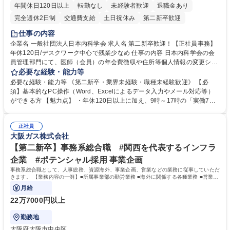
年間休日120日以上
転勤なし
未経験者歓迎
退職金あり
完全週休2日制
交通費支給
土日祝休み
第二新卒歓迎
仕事の内容
企業名 一般社団法人日本内科学会 求人名 第二新卒歓迎！【正社員事務】
年休120日/デスクワーク中心で残業少なめ 仕事の内容 日本内科学会の会
員管理部門にて、医師（会員）の年会費徴収や住所等個人情報の変更シス
テム入力、電話・FAX対応をお任せします。将来的には、各種委員会の運
必要な経験・能力等
営事務局業務などにも幅広く携わっていただきます。 【会員管理・データ
必要な経験・能力等 《第二新卒・業界未経験・職種未経験歓迎》 【必
入力業務】 ・医師（会員）の住所変更、個人情報のシステム登録・更新
須】基本的なPC操作（Word、Excelによるデータ入力やメール対応等）
・年会費の徴収管理や入金データの照合確認 【問い合わせ対応】 ・会員
ができる方 【魅力点】 ・年休120日以上に加え、9時～17時の「実働7時
（医師）からの電話、FAX、ネット申請に伴う相談受付 ・複雑な案件のへ
間勤務」で残業も少なくワークライフバランスは抜群です。 【将来的な業
のエスカレーション・連携対応 募集職種 第二新卒歓迎！【正社員事務】
務（各種委員会運営）】 ・学会内における各種委員会のスケジュール調
年休120日/デスクワーク中心で残業少なめ
正社員
整、資料作成、当日の運営サポート 学歴・資格 学歴：大学院 大学 語学
大阪ガス株式会社
力： 資格：
【第二新卒】事務系総合職 #関西を代表するインフラ
企業 #ポテンシャル採用 事業企画
事務系総合職として、人事総務、資源海外、事業企画、営業などの業務に従事していただ
きます。 【業務内容の一例】■所属事業部の勤労業務 ■海外に関係する各種業務 ■営業部
門の企画スタッフ、ルート営業
月給
22万7000円以上
勤務地
大阪府大阪市中央区