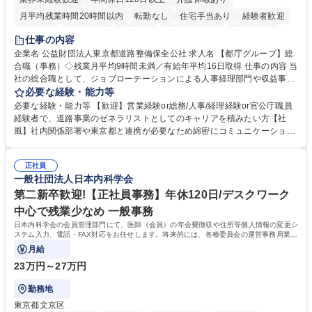
月平均残業時間20時間以内
転勤なし
住宅手当あり
経験者歓迎
研修あり
退職金あり
賞与あり
完全週休2日制
交通費支給
仕事の内容
駅近5分以内
資格取得手当あり
食事補助あり
企業名 公益財団法人東京都道路整備保全公社 求人名 【都庁グループ】総
合職（事務）◇残業月平均9時間未満／有給年平均16日取得 仕事の内容 当
社の総合職として、ジョブローテーションによる人事経理部門や収益事業
等のフロント部門の部署等幅広い部署での業務をお任せいたします。研修
必要な経験・能力等
制度やキャリア支援が充実しております！ ※下記業務詳細 【業務詳細】■
必要な経験・能力等 【歓迎】営業経験or総務/人事/経理経験or官公庁職員
管理部門：広報、人事、経理など当公社の運営に係る管理業務 ■収益部
経験者で、道路事業のゼネラリストとしてのキャリアを積みたい方【社
門：駐車場の新規開拓、管理運営、新宿駅西口広場の「イベントコーナ
風】社内関係部署や東京都と連携が必要なため綿密にコミュニケーション
ー」などの管理運営 ■道路部門：整備の急がれる骨格幹線道路や木造住宅
を図っています。 【業務の魅力】■幅広く携われる：総合職（事務）で
密集地域の特定整備路線の用地取得、道路に関する普及啓発事業、都内の
は、駐車場の管理運営や道路用地の取得、公益財団法人の中枢を担う管理
道路施設や道路工事現場の見学ツアー事業 ※入社後は上記いずれかの部門
正社員
部門など多岐に渡る業務を経験できます。 ■様々なプロジェクト：駐車場
一般社団法人日本内科学会
へ配属。※業務内容変更の範囲：会社の定める業務 募集職種 【都庁グル
事業の他、新宿駅西口広場内に設置された照明を兼ねた広告「ブライトサ
ープ】総合職（事務）◇残業月平均9時間未満／有給年平均16日取得
イン」の管理運営を行うなど、事業収益を生み出す活動を積極的に行って
第二新卒歓迎!【正社員事務】年休120日/デスクワーク
います。 学歴・資格 学歴：大学院 大学 高専 短大 専修学校 高校 語学力：
中心で残業少なめ 一般事務
資格：
日本内科学会の会員管理部門にて、医師（会員）の年会費徴収や住所等個人情報の変更シ
ステム入力、電話・FAX対応をお任せします。将来的には、各種委員会の運営事務局業務
などにも幅広く携わっていただきます。
月給
23万円～27万円
勤務地
東京都文京区