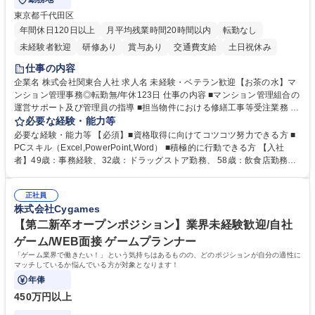
東京都千代田区
年間休日120日以上
月平均残業時間20時間以内
転勤なし
未経験者歓迎
研修あり
賞与あり
交通費支給
土日祝休み
仕事の内容
企業名 株式会社関東合人社 求人名 未経験・ベテラン歓迎【お茶の水】マ
ンション管理事務◎転勤無/年休123日 仕事の内容 ■マンション管理組合の
運営サポート及び管理員の指導 ■担当物件における修繕工事等受注業務 ■
事務所内での事務業務等 ★異業界からの転職者が多数活躍しています
必要な経験・能力等
【年収補足】532万円 ＋別途インセンティヴで平均約100万円/年（昨年度
必要な経験・能力等 【必須】■資格取得に向けてコツコツ努力できる方 ■
実績） ＋管理業務主任者資格手当50,000円/月 ★親会社である株式会社合
PCスキル（Excel,PowerPoint,Word） ■積極的に行動できる方 【入社
人社計画研究所社のグループ会社として、質の高いサービスと適性価格を
者】49歳：事務経験、32歳：ドラッグストア勤務、 58歳：飲食店勤務
武器に約20年受託戸数増加中です。https://www.gojin.co.jp/abt/abt_3.html
等：中途採用の9割が未経験者！ 【資格取得支援】■メンター制度■社内模
募集職種 未経験・ベテラン歓迎【お茶の水】マンション管理事務◎転勤
試や研修制度など充実！ ＊未資格者の8割以上が入社2年以内に資格を取
無/年休123日
正社員
得出来ております！ 【魅力】■フレックス制度、未経験からでも下限年収
株式会社Cygames
を一律支給！ ■管理業務主任者資格取得後には50,000円/月の手当あり！
学歴・資格 学歴：大学院 大学 高専 短大 専修学校 高校 語学力： 資格：第
【第二新卒オープンポジション】業界未経験歓迎/自社
一種運転免許普通自動車
ゲーム/WEB面接 ゲームプランナー
「ゲーム業界で働きたい！」という気持ちはあるものの、どのポジションが自分の適性に
マッチしているか悩んでいる方が対象となります！
年俸
450万円以上