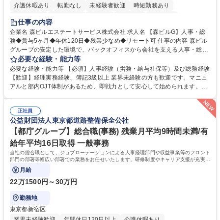
介護休暇あり
転勤なし
未経験者歓迎
時短勤務あり
経験者歓迎
退職金あり
在宅OK
賞与あり
育休あり
仕事の内容
完全週休2日制
交通費支給
長期歓迎
駅近5分以内
土日祝休み
企業名 森ビルエステートサービス株式会社 求人名 【森ビルG】人事・総
務◆賞与5ヶ月◆年休120日◆残業少なめ◆リモート可 仕事の内容 森ビル
グループの安定した環境で、バックオフィスから会社を支える人事・総務
をお任せします。 労務と総務の業務をバランスよく担当し、ゆくゆくは制
必要な経験・能力等
度改定などのコア業務にも挑戦できる、やりがいある環境です。 ■勤怠管
必要な経験・能力等 【必須】人事経験（労務・給与社保等）及び総務経験
理、給与計算、社会保険手続き、年末調整等の労務管理全般 ■入退社手続
【歓迎】経理実務経験、簿記3級以上 業界未経験の方も歓迎です。マニュ
き、社内規定の改定や人事制度改定などのコア業務 ■社内イベントの企画
アルと部内OJT体制があるため、即戦力として安心して始められます。
運営やその他総務業務全般 ※労務と総務を1：1の割合でお任せ。 入社後
【魅力・やりがい】森ビルGの安定基盤で労務から総務まで幅広く携われ
は部内のOJTを中心に、あなたの経験に合わせて不足している部分はいつ
ます。定型業務に留まらず、社内規定や人事制度の改定など会社のコア業
でも質問・相談できる環境が整っているため、安心して成長できます。 募
正社員
務に挑戦できるため、自身の成長と組織への貢献度をダイレクトに実感で
公益財団法人東京都道路整備保全公社
集職種 【森ビルG】人事・総務◆賞与5ヶ月◆年休120日◆残業少なめ◆
きます。 残業少なめ、週1日リモート可など、ワークライフバランスを保
リモート可
ち長期活躍できる環境です。 「これまでの幅広い経験を活かし、長期的な
【都庁グループ】総合職(事務) 残業月平均9時間未満/有
キャリアを築きたい」という前向きな意欲と挑戦を全力で応援します。 学
給年平均16日取得 一般事務
歴・資格 学歴：大学院 大学 高専 短大 専修学校 高校 語学力： 資格：日商
当社の総合職として、ジョブローテーションによる人事経理部門や収益事業等のフロント
簿記検定1級 日商簿記検定2級 日商簿記検定3級
部門の部署等幅広い部署での業務をお任せいたします。研修制度やキャリア支援が充実し
ております！ ※下記業務詳細
月給
22万1500円～30万円
勤務地
東京都新宿区
業界未経験歓迎
年間休日120日以上
介護休暇あり