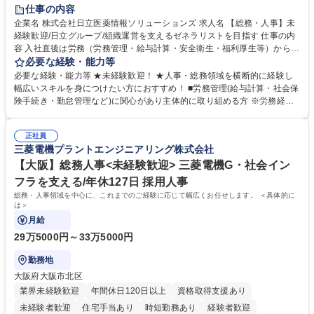
住宅手当あり
時短勤務あり
退職金あり
在宅OK
賞与あり
仕事の内容
育休あり
完全週休2日制
交通費支給
土日祝休み
寮・社宅あり
企業名 株式会社日立医薬情報ソリューションズ 求人名 【総務・人事】未
経験歓迎/日立グループ/組織運営を支えるゼネラリストを目指す 仕事の内
容 入社直後は労務（労務管理・給与計算・安全衛生・福利厚生等）からお
任せいたします。将来は総務・採用・教育業務へ守備範囲を広げ、組織運
必要な経験・能力等
営を支えるゼネラリストをめざせます。 ・初期業務：労働時間管理、給与
必要な経験・能力等 ★未経験歓迎！ ★人事・総務領域を横断的に経験し
計算、社会保険対応、福利厚生管理、安全衛生、健康経営推進等をお任せ
幅広いスキルを身につけたい方におすすめ！ ■労務管理(給与計算・社会保
します。ご経験に応じて、休職者管理など、幅広く経験を積んでいただき
険手続き・勤怠管理など)に関心があり主体的に取り組める方 ※労務経験
ます。 ・将来的な広がり：総務・採用・教育・税務対応・経営企画等。
者は早期にご活躍いただけます。 ■チームで仕事を推進できる方■将来は
★メンバーがマンツーマンで丁寧に教えるため、ご経験が浅くても安心！
マネジメント職として活躍したい 【尚可】■人事、労務、採用、教育業務
幅広く経験を積みたい意欲がある方に最適な環境です。 募集職種 【総
正社員
のご経験 ■労務管理（給与計算・社会保険手続き・勤怠管理など）の経験
三菱電機プラントエンジニアリング株式会社
務・人事】未経験歓迎/日立グループ/組織運営を支えるゼネラリストを目
■衛生管理者の資格をお持ちの方 学歴・資格 学歴：大学院 大学 高専 短大
指す
専修学校 高校 語学力： 資格：
【大阪】総務人事<未経験歓迎> 三菱電機G・社会イン
フラを支える/年休127日 採用人事
総務・人事領域を中心に、これまでのご経験に応じて幅広くお任せします。 ＜具体的に
は＞
月給
29万5000円～33万5000円
勤務地
大阪府大阪市北区
業界未経験歓迎
年間休日120日以上
資格取得支援あり
未経験者歓迎
住宅手当あり
時短勤務あり
経験者歓迎