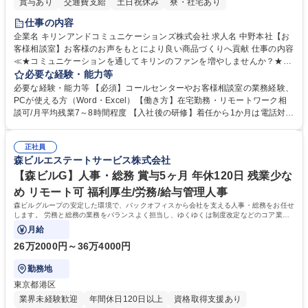
賞与あり
交通費支給
土日祝休み
寮・社宅あり
仕事の内容
企業名 キリンアンドコミュニケーションズ株式会社 求人名 中野本社【お
客様相談室】お客様のお声をもとにより良い商品づくりへ貢献 仕事の内容
≪★コミュニケーションを通してキリンのファンを増やしませんか？★≫
お客様のお声をより良い商品づくりに活かしていく上で、窓口となるお客
必要な経験・能力等
様相談室でのお仕事です。 日々お客様からいただくキリングループへのご
必要な経験・能力等 【必須】コールセンターやお客様相談室の業務経験、
意見を、企業活動に活かしています。お客様からの声に迅速かつ誠意をも
PCが使える方（Word・Excel）【働き方】在宅勤務・リモートワーク相
って対応、情報提供するとともにグループ内活動に反映しています。 【具
談可/月平均残業7～8時間程度 【入社後の研修】着任から1か月は電話対応
体的には】電話応対、メール、お手紙対応、ご指摘品調査報告書作成、有
のOJTを中心に実施し、電話対応に慣れた段階でメール・手紙のOJTを実
人チャットボット対応など。 【1日の対応件数】■電話：月間一人当たり
施する予定です。独り立ち以降もしっかりフォローする体制を整えていま
平均100件前後■メール・手紙：同上40件前後 募集職種 中野本社【お客様
正社員
すのでご安心ください。 【当社について】キリングループの広報機能を担
森ビルエステートサービス株式会社
相談室】お客様のお声をもとにより良い商品づくりへ貢献
う会社として、お客様との出会いを大切にし、磨き上げたホスピタリティ
を込めてコミュニケーションをとりながら広報関連業務を行っておりま
【森ビルG】人事・総務 賞与5ヶ月 年休120日 残業少な
す。 学歴・資格 学歴：大学院 大学 高専 短大 専修学校 高校 語学力： 資
め リモート可 福利厚生/労務/給与管理人事
格：
森ビルグループの安定した環境で、バックオフィスから会社を支える人事・総務をお任せ
します。 労務と総務の業務をバランスよく担当し、ゆくゆくは制度改定などのコア業務
にも挑戦できる、やりがいある環境です。
月給
26万2000円～36万4000円
勤務地
東京都港区
業界未経験歓迎
年間休日120日以上
資格取得支援あり