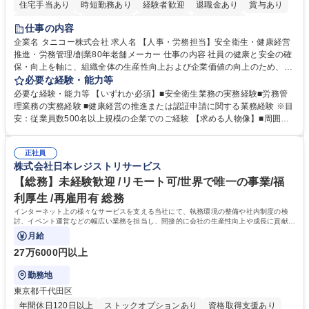
住宅手当あり
時短勤務あり
経験者歓迎
退職金あり
賞与あり
完全週休2日制
交通費支給
駅近5分以内
土日祝休み
仕事の内容
寮・社宅あり
企業名 タニコー株式会社 求人名 【人事・労務担当】安全衛生・健康経営
推進・労務管理/創業80年老舗メーカー 仕事の内容 社員の健康と安全の確
保・向上を軸に、組織全体の生産性向上および企業価値の向上のため、経
営層と密接に連携しながら、定型業務にとどまらず、制度設計や施策立案
必要な経験・能力等
などの上流工程から関与していただきます。 【主な業務内容】■安全衛生
必要な経験・能力等 【いずれか必須】■安全衛生業務の実務経験■労務管
業務（ストレスチェック、健康診断の運用、産業医との連携 など）■健康
理業務の実務経験 ■健康経営の推進または認証申請に関する業務経験 ※目
経営認証取得に向けた企画・推進■労務管理（労働時間の分析、労働環境
安：従業員数500名以上規模の企業でのご経験 【求める人物像】■周囲
の改善）■規程改定、制度設計、業務改善の推進■労働基準監督署対応、団
（社員・経営層）と円滑にコミュニケーションを図れる方■労務課題に対
体交渉対応 など 【採用背景】現在組織変革期の為、労務領域から組織力
し、迅速かつ的確に対応できる問題解決力をお持ちの方■チームおよび他
を底上げすべく、ともにご活躍いただける方の増員募集となります。 募集
正社員
部門と連携しながら業務を推進できる方■Excelや労務管理システムの実務
株式会社日本レジストリサービス
職種 【人事・労務担当】安全衛生・健康経営推進・労務管理/創業80年老
使用経験をお持ちの方 学歴・資格 学歴：大学院 大学 高専 短大 専修学校
舗メーカー
高校 語学力： 資格：
【総務】未経験歓迎 /リモート可/世界で唯一の事業/福
利厚生 /再雇用有 総務
インターネット上の様々なサービスを支える当社にて、執務環境の整備や社内制度の検
討、イベント運営などの幅広い業務を担当し、間接的に会社の生産性向上や成長に貢献し
ている部署です。
月給
27万6000円以上
勤務地
東京都千代田区
年間休日120日以上
ストックオプションあり
資格取得支援あり