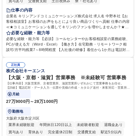
賞与あり
交通費支給
土日祝休み
寮・社宅あり
仕事の内容
企業名 キリンアンドコミュニケーションズ株式会社 求人名 中野本社【お
客様相談室】お客様のお声をもとにより良い商品づくりへ貢献 仕事の内容
≪★コミュニケーションを通してキリンのファンを増やしませんか？★≫
お客様のお声をより良い商品づくりに活かしていく上で、窓口となるお客
必要な経験・能力等
様相談室でのお仕事です。 日々お客様からいただくキリングループへのご
必要な経験・能力等 【必須】コールセンターやお客様相談室の業務経験、
意見を、企業活動に活かしています。お客様からの声に迅速かつ誠意をも
PCが使える方（Word・Excel）【働き方】在宅勤務・リモートワーク相
って対応、情報提供するとともにグループ内活動に反映しています。 【具
談可/月平均残業7～8時間程度 【入社後の研修】着任から1か月は電話対応
体的には】電話応対、メール、お手紙対応、ご指摘品調査報告書作成、有
のOJTを中心に実施し、電話対応に慣れた段階でメール・手紙のOJTを実
人チャットボット対応など。 【1日の対応件数】■電話：月間一人当たり
施する予定です。独り立ち以降もしっかりフォローする体制を整えていま
平均100件前後■メール・手紙：同上40件前後 募集職種 中野本社【お客様
正社員
すのでご安心ください。 【当社について】キリングループの広報機能を担
株式会社キーエンス
相談室】お客様のお声をもとにより良い商品づくりへ貢献
う会社として、お客様との出会いを大切にし、磨き上げたホスピタリティ
を込めてコミュニケーションをとりながら広報関連業務を行っておりま
【大阪・京都・滋賀】営業事務 ※未経験可 営業事務
す。 学歴・資格 学歴：大学院 大学 高専 短大 専修学校 高校 語学力： 資
【仕事内容】大阪営業所、京都営業所、滋賀営業所いずれかにて営業事務をお任せ。
格：
【詳細】電話応対・データ入力・伝票や見積の作成・カタログ送付・来客対応・営業所内
で発生する事務業務や業務改善をお任せ。
月給
27万9000円～28万1000円
勤務地
大阪府大阪市淀川区
業界未経験歓迎
年間休日120日以上
未経験者歓迎
退職金あり
賞与あり
育休あり
完全週休2日制
交通費支給
駅近5分以内