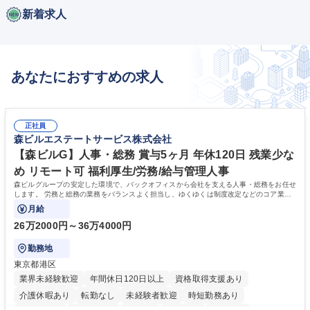
新着求人
あなたにおすすめの求人
正社員
森ビルエステートサービス株式会社
【森ビルG】人事・総務 賞与5ヶ月 年休120日 残業少な
め リモート可 福利厚生/労務/給与管理人事
森ビルグループの安定した環境で、バックオフィスから会社を支える人事・総務をお任せ
します。 労務と総務の業務をバランスよく担当し、ゆくゆくは制度改定などのコア業務
にも挑戦できる、やりがいある環境です。
月給
26万2000円～36万4000円
勤務地
東京都港区
業界未経験歓迎
年間休日120日以上
資格取得支援あり
介護休暇あり
転勤なし
未経験者歓迎
時短勤務あり