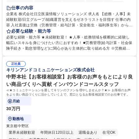
住宅手当あり
時短勤務あり
退職金あり
在宅OK
賞与あり
仕事の内容
育休あり
完全週休2日制
交通費支給
土日祝休み
寮・社宅あり
企業名 株式会社日立医薬情報ソリューションズ 求人名 【総務・人事】未
経験歓迎/日立グループ/組織運営を支えるゼネラリストを目指す 仕事の内
容 入社直後は労務（労務管理・給与計算・安全衛生・福利厚生等）からお
任せいたします。将来は総務・採用・教育業務へ守備範囲を広げ、組織運
必要な経験・能力等
営を支えるゼネラリストをめざせます。 ・初期業務：労働時間管理、給与
必要な経験・能力等 ★未経験歓迎！ ★人事・総務領域を横断的に経験し
計算、社会保険対応、福利厚生管理、安全衛生、健康経営推進等をお任せ
幅広いスキルを身につけたい方におすすめ！ ■労務管理(給与計算・社会保
します。ご経験に応じて、休職者管理など、幅広く経験を積んでいただき
険手続き・勤怠管理など)に関心があり主体的に取り組める方 ※労務経験
ます。 ・将来的な広がり：総務・採用・教育・税務対応・経営企画等。
者は早期にご活躍いただけます。 ■チームで仕事を推進できる方■将来は
★メンバーがマンツーマンで丁寧に教えるため、ご経験が浅くても安心！
マネジメント職として活躍したい 【尚可】■人事、労務、採用、教育業務
幅広く経験を積みたい意欲がある方に最適な環境です。 募集職種 【総
正社員
のご経験 ■労務管理（給与計算・社会保険手続き・勤怠管理など）の経験
キリンアンドコミュニケーションズ株式会社
務・人事】未経験歓迎/日立グループ/組織運営を支えるゼネラリストを目
■衛生管理者の資格をお持ちの方 学歴・資格 学歴：大学院 大学 高専 短大
指す
専修学校 高校 語学力： 資格：
中野本社【お客様相談室】お客様のお声をもとにより良
い商品づくりへ貢献 インバウンドコールスタッフ
≪★コミュニケーションを通してキリンのファンを増やしませんか？★≫ お客様のお声
をより良い商品づくりに活かしていく上で、窓口となるお客様相談室でのお仕事です。
月給
30万円
勤務地
東京都中野区
業界未経験歓迎
年間休日120日以上
退職金あり
在宅OK