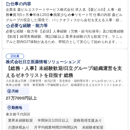
経験者歓迎
退職金あり
在宅OK
賞与あり
育休あり
仕事の内容
完全週休2日制
交通費支給
長期歓迎
駅近5分以内
土日祝休み
企業名 森ビルエステートサービス株式会社 求人名 【森ビルG】人事・総
務◆賞与5ヶ月◆年休120日◆残業少なめ◆リモート可 仕事の内容 森ビル
グループの安定した環境で、バックオフィスから会社を支える人事・総務
をお任せします。 労務と総務の業務をバランスよく担当し、ゆくゆくは制
必要な経験・能力等
度改定などのコア業務にも挑戦できる、やりがいある環境です。 ■勤怠管
必要な経験・能力等 【必須】人事経験（労務・給与社保等）及び総務経験
理、給与計算、社会保険手続き、年末調整等の労務管理全般 ■入退社手続
【歓迎】経理実務経験、簿記3級以上 業界未経験の方も歓迎です。マニュ
き、社内規定の改定や人事制度改定などのコア業務 ■社内イベントの企画
アルと部内OJT体制があるため、即戦力として安心して始められます。
運営やその他総務業務全般 ※労務と総務を1：1の割合でお任せ。 入社後
【魅力・やりがい】森ビルGの安定基盤で労務から総務まで幅広く携われ
は部内のOJTを中心に、あなたの経験に合わせて不足している部分はいつ
ます。定型業務に留まらず、社内規定や人事制度の改定など会社のコア業
でも質問・相談できる環境が整っているため、安心して成長できます。 募
正社員
務に挑戦できるため、自身の成長と組織への貢献度をダイレクトに実感で
株式会社日立医薬情報ソリューションズ
集職種 【森ビルG】人事・総務◆賞与5ヶ月◆年休120日◆残業少なめ◆
きます。 残業少なめ、週1日リモート可など、ワークライフバランスを保
リモート可
ち長期活躍できる環境です。 「これまでの幅広い経験を活かし、長期的な
【総務・人事】未経験歓迎/日立グループ/組織運営を支
キャリアを築きたい」という前向きな意欲と挑戦を全力で応援します。 学
えるゼネラリストを目指す 総務
歴・資格 学歴：大学院 大学 高専 短大 専修学校 高校 語学力： 資格：日商
入社直後は労務（労務管理・給与計算・安全衛生・福利厚生等）からお任せいたします。
簿記検定1級 日商簿記検定2級 日商簿記検定3級
将来は総務・採用・教育業務へ守備範囲を広げ、組織運営を支えるゼネラリストをめざせ
ます。
月給
27万7000円以上
勤務地
東京都千代田区
業界未経験歓迎
年間休日120日以上
資格取得支援あり
介護休暇あり
月平均残業時間20時間以内
未経験者歓迎