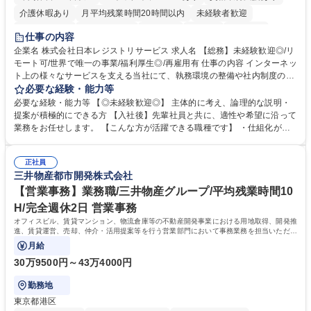
介護休暇あり
月平均残業時間20時間以内
未経験者歓迎
住宅手当あり
時短勤務あり
研修あり
在宅OK
賞与あり
仕事の内容
完全週休2日制
交通費支給
駅近5分以内
土日祝休み
服装自由
企業名 株式会社日本レジストリサービス 求人名 【総務】未経験歓迎◎/リ
モート可/世界で唯一の事業/福利厚生◎/再雇用有 仕事の内容 インターネッ
ト上の様々なサービスを支える当社にて、執務環境の整備や社内制度の検
討、イベント運営などの幅広い業務を担当し、間接的に会社の生産性向上
必要な経験・能力等
や成長に貢献している部署です。 会社の全メンバーが安心して長く成果を
必要な経験・能力等 【◎未経験歓迎◎】 主体的に考え、論理的な説明・
発揮できる環境を整えるために、毎日のメンテナンスや維持管理に加え、
提案が積極的にできる方 【入社後】先輩社員と共に、適性や希望に沿って
新たな施策検討を積極的に行っていただき、会社全体を巻き込み課題解決
業務をお任せします。 【こんな方が活躍できる職種です】 ・仕組化が好
を推進。 ・オフィス運営：執務環境の整備・物品管理・社内規定整備/改
き/得意・協働の姿勢を持っている・優先順位付け、マルチタスクが得意・
善・イベント企画/運営・非常時の対応 など、本人の希望や適性によって
様々な立場で物事を考えられる・定型業務だけでなく突発的な出来事にも
幅広い業務の体得が可能で、多様なキャリアパスを描くことも可能です。
正社員
対処できる・新しいことに興味関心がある 【魅力】■自己啓発支援：資格
三井物産都市開発株式会社
募集職種 【総務】未経験歓迎◎/リモート可/世界で唯一の事業/福利厚生◎/
取得や通信教育など費用の80%（年間25万円まで）を補助 ■住宅手当：家
再雇用有
賃の50%（月額7万円まで）を補助 学歴・資格 学歴：大学院 大学 語学
【営業事務】業務職/三井物産グループ/平均残業時間10
力： 資格：
H/完全週休2日 営業事務
オフィスビル、賃貸マンション、物流倉庫等の不動産開発事業における用地取得、開発推
進、賃貸運営、売却、仲介・活用提案等を行う営業部門において事務業務を担当いただき
ます。
月給
30万9500円～43万4000円
勤務地
東京都港区