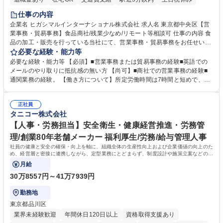
仕事の内容
企業名 ヒガシマルインターナショナル株式会社 求人名 東京都中央区【営
業事務・貿易事務】食品商社/残業少なめ/リモート等相談可 仕事の内容 食
品の加工・販売を行っている当社にて、営業事務・貿易事務をお任せいた
します。営業社員のサポートポジションとして、受発注から海外工場との
必要な経験・能力等
調整まで幅広く対応し、当社事業の根幹を支えていただきます。 ■受発注
必要な経験・能力等 【必須】■営業事務または貿易事務の経験■英語での
業務、請求書発行 ■海外工場とのスケジュール調整 ■在庫管理 ■輸入書類
メールのやり取りに抵抗感の無い方 【尚可】■商社での営業事務の経験■
の確認・作成 ■配送手配 ■通関業者を通して行う輸出入業全般 ■倉庫との
通関業務の経験。 【働き方について】所定労働時間は7時間と短めで、残
倉入れ調整等 ※ゼネラリストとしてのキャリアアップを目指すことが可能
業も月平均20時間以下です。時差出勤制度や週1日のリモート勤務も相談
です。単に商品を販売するだけでなく原料の仕入れから販売までをトータ
可能で、ワークライフバランスを保ち長期就業しやすい環境です。 【当社
ルプロデュースしているため、商品に関わる全ての業務をサポート頂きま
正社員
の強み】1991年の設立以来、外食産業を中心としたお客様の多様なニー
タニコー株式会社
す。 募集職種 東京都中央区【営業事務・貿易事務】食品商社/残業少なめ/
ズに沿った冷凍水産物等の生産・輸入・販売を一貫して手掛けています。
リモート等相談可
自社工場と海外拠点の強固な連携によるワンストップサービスが最大の強
【人事・労務担当】安全衛生・健康経営推進・労務管
みです。 学歴・資格 学歴：大学院 大学 語学力：英語 資格：
理/創業80年老舗メーカー 福利厚生/労務/給与管理人事
社員の健康と安全の確保・向上を軸に、組織全体の生産性向上および企業価値の向上のた
め、経営層と密接に連携しながら、定型業務にとどまらず、制度設計や施策立案などの上
流工程から関与していただきます。
月給
30万8557円～41万7939円
勤務地
東京都品川区
業界未経験歓迎
年間休日120日以上
資格取得支援あり