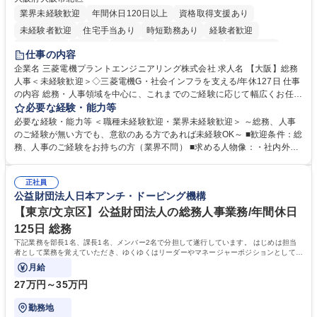
業界未経験歓迎
年間休日120日以上
資格取得支援あり
未経験者歓迎
住宅手当あり
時短勤務あり
経験者歓迎
退職金あり
在宅OK
賞与あり
完全週休2日制
交通費支給
仕事の内容
駅近5分以内
土日祝休み
服装自由
寮・社宅あり
食事補助あり
企業名 三菱電機プラントエンジニアリング株式会社 求人名 【大阪】総務
人事＜未経験歓迎＞◇三菱電機G・社会インフラを支える/年休127日 仕事
の内容 総務・人事領域を中心に、これまでのご経験に応じて幅広くお任せ
します。 ＜具体的には＞ ・総務/人事労務（給与・社保・勤怠管理など）
必要な経験・能力等
・採用・教育研修 ・福利厚生運用 など ※基本的には事務所勤務ですが、
必要な経験・能力等 ＜職種未経験歓迎・業界未経験歓迎＞ ～総務、人事
採用や教育等の業務内容により、関西圏以外への日帰り・宿泊を伴う国内
のご経験が無い方でも、意欲のある方であれば未経験OK～ ■歓迎条件：総
出張もございます。 ※担当業務を持ちつつ、お互いに助け合いながら、総
務、人事のご経験をお持ちの方（業界不問） ■求める人物像：・社内外の
務部という組織として協力しながら進める体制です。 募集職種 【大阪】
関係各部門との調整を率先して行い、業務を円滑に遂行できる協調性やコ
総務人事＜未経験歓迎＞◇三菱電機G・社会インフラを支える/年休127日
ミュニケーション能力を持っている方 ・人事総務領域に興味がありゼネラ
正社員
リスト志向をお持ちの方 学歴・資格 学歴：大学院 大学 語学力： 資格：
公益財団法人日本アンチ・ドーピング機構
【東京/文京区】公益財団法人の総務人事業務/年間休日
125日 総務
下記業務を部長1名、課長1名、メンバー2名で分担して遂行しています。 はじめは担当
者として業務を覚えていただき、ゆくゆくはリーダーやマネージャーポジションとして活
躍いただくことを期待しています。
月給
27万円～35万円
勤務地