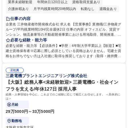
業界未経験歓迎
年間休日120日以上
資格取得支援あり
介護休暇あり
月平均残業時間20時間以内
転勤なし
退職金あり
在宅OK
賞与あり
育休あり
完全週休2日制
交通費支給
仕事の内容
駅近5分以内
土日祝休み
寮・社宅あり
企業名 三井物産都市開発株式会社 求人名 【営業事務】業務職/三井物産グ
ループ/平均残業時間10H/完全週休2日 仕事の内容 オフィスビル、賃貸マ
ンション、物流倉庫等の不動産開発事業における用地取得、開発推進、賃
貸運営、売却、仲介・活用提案等を行う営業部門において事務業務を担当
必要な経験・能力等
いただきます。 【詳細】・契約書管理、契約書製本、捺印対応、ファイリ
必要な経験・能力等 【必須条件】■学歴：4年制大学卒業以上【歓迎】■宅
ング、登記簿取得、調書取得・支払業務（各種費用支払、支払管理、請
建士資格保有者※応募に際し必須としている資格はありません。宅建士資
求・支払データ登録、取引先マスター申請対応）・予算作成及び予実管
格をお持ちでない方は入社後に取得を推奨しております（取得・維持費用
理・各種稟議書、報告書作成業務・各種台帳管理、交際費・会議費支払報
の一部補助あり） 【求める人物像】 ・向学心豊かで、主体的に行動でき
告書作成及び月次管理・部内総務庶務全般 など※※配属先によっては上記
る方。 ・社内外の多様な関係者と協調して業務を進められるコミュニケー
の他に担当頂く業務が発生する場合があります。 募集職種 【営業事務】
正社員
ション力がある方。 ・チャレンジを厭わず、粘り強く業務に取り組める
三菱電機プラントエンジニアリング株式会社
業務職/三井物産グループ/平均残業時間10H/完全週休2日
方。多様な関係者と謙虚に信頼関係を構築でき、期限を意識したスケジュ
ール管理が出来る方。※将来的に他部署（営業部門、コーポレート部門）
【大阪】総務人事<未経験歓迎> 三菱電機G・社会イン
へのジョブローテーションの可能性があります。 学歴・資格 学歴：大学
フラを支える/年休127日 採用人事
院 大学 語学力： 資格：宅地建物取引士
総務・人事領域を中心に、これまでのご経験に応じて幅広くお任せします。 ＜具体的に
は＞
月給
29万5000円～33万5000円
勤務地
大阪府大阪市北区