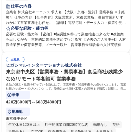
土日祝休み
仕事の内容
企業名 株式会社キーエンス 求人名 【大阪・京都・滋賀】営業事務 ※未経
験可 仕事の内容 【仕事内容】大阪営業所、京都営業所、滋賀営業所いず
れかにて営業事務をお任せ。 【詳細】電話応対・データ入力・伝票や見積
の作成・カタログ送付・来客対応・営業所内で発生する事務業務や業務改
必要な経験・能力等
善をお任せ。 【教育制度】ご入社後、育成担当とペアになりながらOJTに
必要な経験・能力等 【必須】■協調性を持って業務推進出来る方 ■改善案
て業務を覚えていただくことが可能です。業務システムがきちんと構築さ
を出しながら、主体的に業務を進めて行ける方 【過去のご入社事例】人材
れているため、スムーズに仕事に慣れることができる環境です。また、
派遣業界や保育業界等、メーカー以外、営業事務未経験者の入社実績有
「チームで成果を出す文化」があり、良いやり方を積極的に共有しながら
【当社の事務職について】単なる事務ではなく主体性を発揮したサポート
常に改善を目指す風土のため、安心して業務に取り組んでいただけます。
により、キーエンスの付加価値向上に貢献します。ベースの定型業務に加
募集職種 【大阪・京都・滋賀】営業事務 ※未経験可
正社員
えて、お客様や社員の状況に合わせ、能動的なサポート、改善の動きも期
ヒガシマルインターナショナル株式会社
待され。組織を支えるスペシャリストとして、チームに貢献し、結果的に
社員から頼られる存在になることができます。平均19:30の退勤以降の業
東京都中央区【営業事務・貿易事務】食品商社/残業少
務の持ち帰りも禁止されており、メリハリのある働き方となります。 学
なめ/リモート等相談可 営業事務
歴・資格 学歴：大学院 大学 高専 短大 語学力： 資格：
食品の加工・販売を行っている当社にて、営業事務・貿易事務をお任せいたします。営業
社員のサポートポジションとして、受発注から海外工場との調整まで幅広く対応し、当社
事業の根幹を支えていただきます。
年俸
420万6000円～603万4800円
勤務地
東京都中央区
年間休日120日以上
月平均残業時間20時間以内
転勤なし
英語
退職金あり
在宅OK
交通費支給
駅近5分以内
土日祝休み