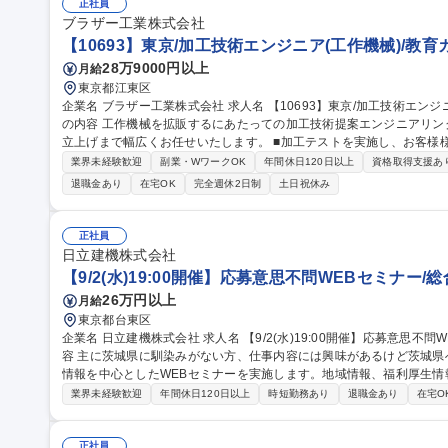
ポジションです。 募集職種 【コーポレートIT/社内SE】日本最
正社員
ブラザー工業株式会社
【10693】東京/加工技術エンジニア(工作機械)/教
28万9000円以上
月給
東京都江東区
企業名 ブラザー工業株式会社 求人名 【10693】東京/加工技術エンジニア(工作機械)/教育カリキュラム充実 仕事
の内容 工作機械を拡販するにあたっての加工技術提案エンジニアリ
立上げまで幅広くお任せいたします。 ■加工テストを実施し、お客様様の求める性能を満足している事の確認（試
加工と治工具準備、評価、資料まとめ）■機械の性能/機能、加工事例
業界未経験歓迎
副業・WワークOK
年間休日120日以上
資格取得支援あ
び営業前線との同行サポート■市場で不具合が発生した場合の、顧客対
退職金あり
在宅OK
完全週休2日制
土日祝休み
インの立上げ業務（試加工、評価、工程能力確認、現地立上げ出張）■国
職種 【10693】東京/加工技術エンジニア(工作機械)/教育カリキュラ
正社員
日立建機株式会社
【9/2(水)19:00開催】応募意思不問WEBセミナー/総
26万円以上
月給
東京都台東区
企業名 日立建機株式会社 求人名 【9/2(水)19:00開催】応募意思不問WEBセミナー/総合職★8/26応募〆 仕事の内
容 主に茨城県に馴染みがない方、仕事内容には興味があるけど茨城
情報を中心としたWEBセミナーを実施します。地域情報、福利厚生情報等をお伝えし
地域説明、周辺施設情報を中心にお伝えし、住宅相場や実際に社員が
業界未経験歓迎
年間休日120日以上
時短勤務あり
退職金あり
在宅O
るのかについてもお伝えします。日立建機には借上げ部屋制度、住宅
厚生もございます。■会社説明やポジション概要等についてもお話しま
顔出しも不要です。ぜひ、お気軽にエントリーください。 募集職種 【9/2(水)19:00開催】応募意思不問WEBセミ
正社員