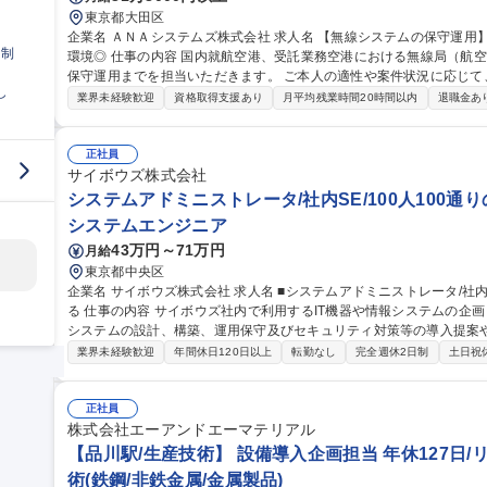
東京都大田区
企業名 ＡＮＡシステムズ株式会社 求人名 【無線システムの保守運用】ANAグループのIT戦略企業◎裁量権のある
日制
環境◎ 仕事の内容 国内就航空港、受託業務空港における無線局（航空局・基地局等）の設置展開から定期点検、
保守運用までを担当いただきます。 ご本人の適性や案件状況に応じて、以
し
設備展開業務に関する計画の立案、調整、営業取引全般 ■無線設備の
業界未経験歓迎
資格取得支援あり
月平均残業時間20時間以内
退職金あ
監査業務、保守・運用業務 ■MCA無線機の保守運用業務 ■電波法に
折衝業務 ※建物に改変を加える業務はございません。 ※5～10日/
海道～沖縄まで） 募集職種 【無線システムの保守運用】ANA
正社員
サイボウズ株式会社
システムアドミニストレータ/社内SE/100人100通
システムエンジニア
43万円～71万円
月給
東京都中央区
企業名 サイボウズ株式会社 求人名 ■システムアドミニストレータ/社内SE/100人100通りのマッチングをITで支え
る 仕事の内容 サイボウズ社内で利用するIT機器や情報システムの企画・設計・調達・運用を担っています。情報
システムの設計、構築、運用保守及びセキュリティ対策等の導入提案
【業務内容】■サイボウズの働き方を支えるITシステムの設計/構築/運用保守■
業界未経験歓迎
年間休日120日以上
転勤なし
完全週休2日制
土日祝
用保守■社内用オンプレミスサーバーの設計・運用保守■拠点の構築・
※当社の企業理念を実現するための社内環境づくり、つまり「チームワ
でも、どこでも、誰とでも、最高の仕事ができるITを提供する」をミッションとしていま
正社員
ドミニストレータ/社内SE/100人100通りのマッチングをITで支える
株式会社エーアンドエーマテリアル
【品川駅/生産技術】 設備導入企画担当 年休127日/
術(鉄鋼/非鉄金属/金属製品)