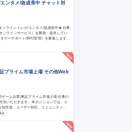
エンタメ/急成長中 チャット対
のオンラインサービス）を開発・提供してい
タマーサポート/BPO管理》を募集します！
当。品質管理や教育、社内連携を通じサービ
同期 ■業務マニュアル・対応フロー共有・更
ィードバック 【仕事の魅力】急成長組織でCS
 募集職種 【カスタマー
証プライム市場上場 その他Web
ご担当いただきます。本ポジションでは、ユ
告知作成、ユーザー対応、コミュニティ運
休み
との継続的な関係構築およびサービス品質