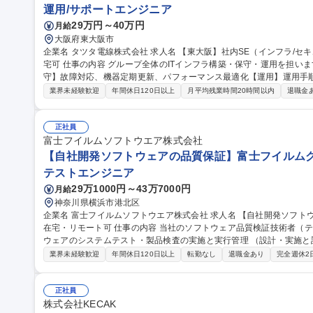
運用/サポートエンジニア
29万円～40万円
月給
大阪府東大阪市
企業名 タツタ電線株式会社 求人名 【東大阪】社内SE（インフラ/セキュリティ）/プライム上場G/社宅8割負担/在
宅可 仕事の内容 グループ全体のITインフラ構築・保守・運用を担います【構築】新規ITインフラ導入＆更新【保
守】故障対応、機器定期更新、パフォーマンス最適化【運用】運用手
ヘルプデスク 一般的なシステム開発は対応せず、主にサーバ、セキュリティ、ネットワーク、IT端末管理をお願
業界未経験歓迎
年間休日120日以上
月平均残業時間20時間以内
退職金
いします。 ・情報セキュリティ対応（サイバー攻撃への対策、インシデント対応）
MS(ISO/IEC 22301)関連 ・ITベンダー対応（製品調査・購入・
規ITソリューションの調査、導入検討 ・外注パートナー対応（問題点の整
正社員
種 【東大阪】社内SE（インフラ/セキュリティ）/プライム上場G/社宅
富士フイルムソフトウエア株式会社
【自社開発ソフトウェアの品質保証】富士フイルムグル
テストエンジニア
29万1000円～43万7000円
月給
神奈川県横浜市港北区
企業名 富士フイルムソフトウエア株式会社 求人名 【自社開発ソフトウェアの品質保証】富士フイルムグループ/
在宅・リモート可 仕事の内容 当社のソフトウェア品質検証技術者（テストエンジニア）として、当社開発ソフト
ウェアのシステムテスト・製品検査の実施と実行管理 （設計・実施と
す。 【業務詳細】品質・効率（ex. テスト自動化）の向上や、今後のCloud/AI/IoT/DevOps時代のテスト・品質保
業界未経験歓迎
年間休日120日以上
転勤なし
退職金あり
完全週休2
証に向けて、最新の技術を取り入れることに積極的にチャレンジする人を期待します。 
体の品質保証を担っているのに対し、弊社ではソフトウェア部分の品質保証
【自社開発ソフトウェアの品質保証】富士フイルムグループ/在宅・リ
正社員
株式会社KECAK