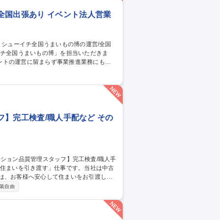
全国出張あり イベント法人営業
ントの運営に留まらず事業推進業務にも携
ト実施の機会を獲得するための業務 3.イベ
集職種 【百貨店催事】
ッフ】完工検査/職人手配など その
のは、お客様へ安心して住まいをお引渡しす
装自由
の品質チェック■是正箇所の確認・写真撮影
■近隣へのご挨拶■キーボックスの回収など
真管理が可能です。 募集職種 【年