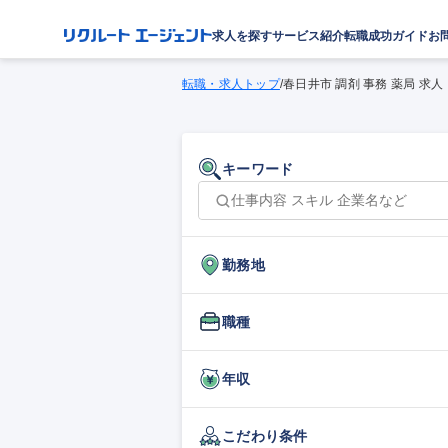
求人を探す
サービス紹介
転職成功ガイド
お
転職・求人トップ
/
春日井市 調剤 事務 薬局 求人
キーワード
勤務地
職種
年収
こだわり条件