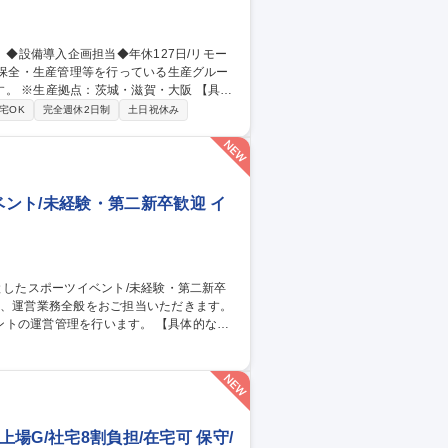
※生産拠点：茨城・滋賀・大阪 【具体
省人設備などの検討・紹介・導入／新設備
宅OK
完全週休2日制
土日祝休み
川駅/生産技術】
ント/未経験・第二新卒歓迎 イ
管理を行います。 【具体的な業
ト） ・アルバイトの手配、現場での指示だ
の良い先輩と一緒に仕事をしますので、未経
中心としたスポーツイベント/未経験・第二新卒歓迎
場G/社宅8割負担/在宅可 保守/