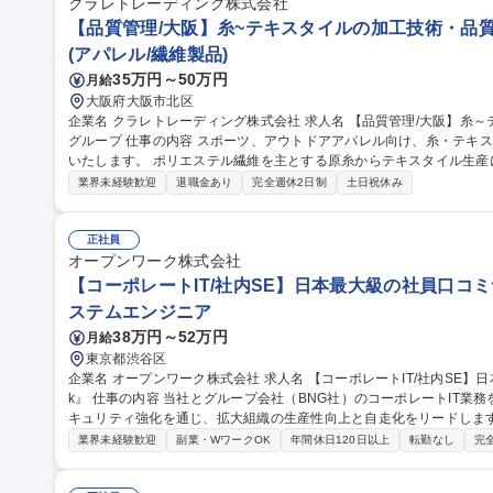
収450万～550万/リノベーション品質管理スタッフ】完工検査/職人手
クラレトレーディング株式会社
【品質管理/大阪】糸~テキスタイルの加工技術・品質
(アパレル/繊維製品)
35万円～50万円
月給
大阪府大阪市北区
企業名 クラレトレーディング株式会社 求人名 【品質管理/大阪】糸～テキスタイルの加工技術・品質管理/クラレ
グループ 仕事の内容 スポーツ、アウトドアアパレル向け、糸・テキスタイルの加工技術・品質管理業務をお任せ
いたします。 ポリエステル繊維を主とする原糸からテキスタイル生産において、フィラメント原糸、仮撚り、紡
績、織、編、染などの協力外注工場と連携し、加工技術対応や品質管理に
業界未経験歓迎
退職金あり
完全週休2日制
土日祝休み
外も可能性はあり。 ■アイテム：Tシャツ、インナーやアウター、ボ
ン。 募集職種 【品質管理/大阪】糸～テキスタイルの加工技術・品質
正社員
オープンワーク株式会社
【コーポレートIT/社内SE】日本最大級の社員口コミサ
ステムエンジニア
38万円～52万円
月給
東京都渋谷区
企業名 オープンワーク株式会社 求人名 【コーポレートIT/社内SE】日本最大級の社員口コミサービス『OpenWor
k』 仕事の内容 当社とグループ会社（BNG社）のコーポレートIT業務を各5割担当いただきます。SaaS運用やセ
キュリティ強化を通じ、拡大組織の生産性向上と自走化をリードします。 ■自社IT業務（約5割）：SaaSの
運用改善、OA機器管理、ISMS運用等のセキュリティ強化、社内ヘルプデ
業界未経験歓迎
副業・WワークOK
年間休日120日以上
転勤なし
完
日）：Google Workspace/Slack等のSaaS管理、Salesforce
構築・規程整備。 ★出向ではなく親会社のサポートを受けつつ、自身