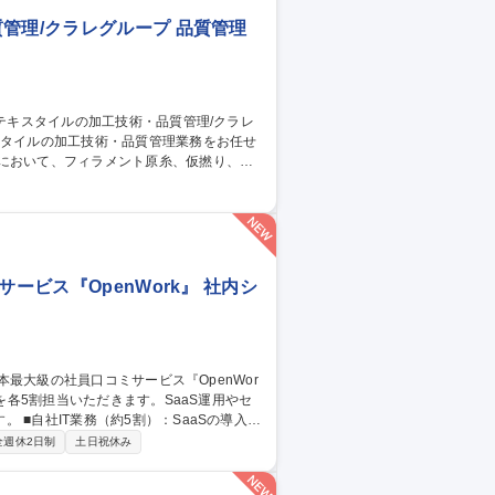
配など
管理/クラレグループ 品質管理
従事。 ■出張：主に国内 3回前後/月。海
トムス等。スポーツ系の生地の生産がメイ
管理/クラレグループ
ービス『OpenWork』 社内シ
導入・
スク。 ■BNG社IT支援（約5割・週2～3
全週休2日制
土日祝休み
/CMS運用、IT資産管理、ISMS認証取得に向けた体制
の裁量でIT環境を設計・自走化へ導く新設