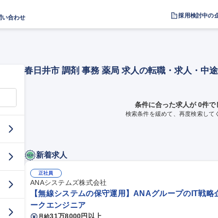
採用検討中の
問い合わせ
春日井市 調剤 事務 薬局 求人の転職・求人・中
条件に合った求人が 0件で
検索条件を緩めて、再度検索して
新着求人
正社員
ANAシステムズ株式会社
【無線システムの保守運用】ANAグループのIT戦略
ークエンジニア
31万8000円以上
月給