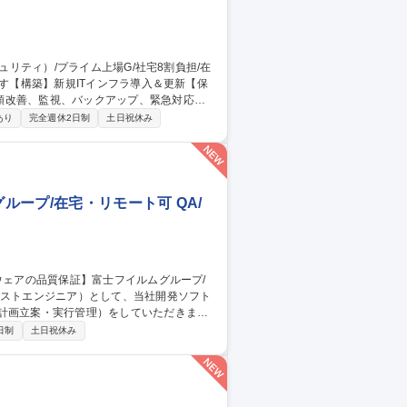
順改善、監視、バックアップ、緊急対応、
あり
完全週休2日制
土日祝休み
 ・ISMS(ISO/IEC 27001)・BC
納品対応、営業・技術担当とのやりとり等） ・新
理と説明、成果物のレビュー） 募集職
8割負担/在宅可
ープ/在宅・リモート可 QA/
計画立案・実行管理）をしていただきま
日制
土日祝休み
※富士フイルムが製品全
の責任を担っています。 募集職種
モート可