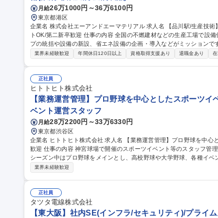
26万1000円～36万6100円
月給
東京都港区
企業名 株式会社エーアンドエーマテリアル 求人名 【品川駅/生産技術】◆設備導入企画担当◆年休127日/リモー
トOK/第二新卒歓迎 仕事の内容 全国の不燃建材などの生産工場で設備保全・生産管理等を行っている生産グルー
プの統括や設備の新設、省エネ設備の企画・導入などがミッションです。 
的には】工事や設備リニューアルの審査・稟議対応／新しい省エネ・
業界未経験歓迎
年間休日120日以上
資格取得支援あり
退職金あり
在
の全国展開業務 【入社後】まずは工場の状況把握、設備確認、G会社の担当者との連携をしやすくするために先
輩に同行し、全国の工場を訪問します。 ＜業務の変更範囲：当社の定める業務＞ 募集職種 【品
◆設備導入企画担当◆年休127日/リモートOK/第二新卒歓迎
正社員
ヒトトヒト株式会社
【業務運営管理】プロ野球を中心としたスポーツイベ
ベント運営スタッフ
28万2200円～33万6330円
月給
東京都渋谷区
企業名 ヒトトヒト株式会社 求人名 【業務運営管理】プロ野球を中心としたスポーツイベント/未経験・第二新卒
歓迎 仕事の内容 神宮球場で開催のスポーツイベント等のスタッフ管理、運営業務全般をおご担当いただきます。
シーズン中はプロ野球をメインとし、高校野球や大学野球、各種イベントの運営
務】 ・各担当エリアのマネジメント（スタッフ・整備・物販・イベン
業界未経験歓迎
し ・アルバイトスタッフでの対応が難しい案件の2次対応 ★面倒見
験の方も安心です！ 募集職種 【業務運営管理】プロ野球を
正社員
タツタ電線株式会社
【東大阪】社内SE(インフラ/セキュリティ)/プライム上