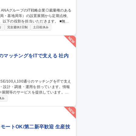
下の役割を担当いただきます。 ■無線
設置・移設・撤去作業、登録点検業務・運用
り
完全週休2日制
土日祝休み
基づく官公庁（総務省など）への無線局申請・
月、国内各地への出張が発生いたします。（北
グループのIT戦略企業◎裁量権のある環境◎
りのマッチングをITで支える 社内
や展開等のサービスを提供しています。
社内用IaaS/SaaS/Idpの設計/構築/運
休み
増床に伴うIT設備の設計、構築、運用保守
ークあふれる“会社”を創る」ために「いつ
す 募集職種 ■システムア
リモートOK/第二新卒歓迎 生産技