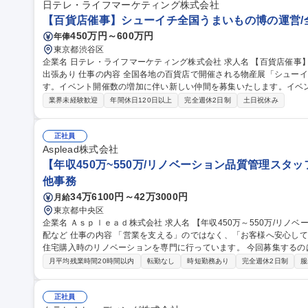
日テレ・ライフマーケティング株式会社
【百貨店催事】シューイチ全国うまいもの博の運営/
450万円～600万円
年俸
東京都渋谷区
企業名 日テレ・ライフマーケティング株式会社 求人名 【百貨店催事】シューイチ全国うまいもの博の運営/全国
出張あり 仕事の内容 全国各地の百貨店で開催される物産展「シューイチ全国うまいもの博」を担当いただきま
す。イベント開催数の増加に伴い新しい仲間を募集いたします。イベ
わっていただきます ■「シューイチ全国うまいもの博」の運営 ※メイン業務 1.イベントへの出店社誘致および管
業界未経験歓迎
年間休日120日以上
完全週休2日制
土日祝休み
理業務 2.イベントスペースの運営会社等に対する実務交渉及びイベン
ント実施場所での運営サポート業務 ※宿泊を伴う国内出張があります。 ■出店運営事務 募
シューイチ全国うまいもの博の運営/全国出張あり
正社員
Asplead株式会社
【年収450万~550万/リノベーション品質管理スタ
他事務
34万6100円～42万3000円
月給
東京都中央区
企業名 Ａｓｐｌｅａｄ株式会社 求人名 【年収450万～550万/リノベーション品質管理スタッフ】完工検査/職人手
配など 仕事の内容 「営業を支える」のではなく、「お客様へ安心して住まいを引き渡す」仕事です。当社は中古
住宅購入時のリノベーションを専門に行っています。 今回募集する
るために 欠かせない品質管理・現場サポートスタッフです。工事がスムーズに進むよう現場を支え、施工品質を
月平均残業時間20時間以内
転勤なし
時短勤務あり
完全週休2日制
服
最後まで守る重要なポジションです。 【具体的には】■完成した工事
■職人への是正依頼■是正工事の日程調整■工事申請書類の作成・提出 
★外回りが中心/社用車で現場を巡回します。iPad支給で現場でも書類作成や写
正社員