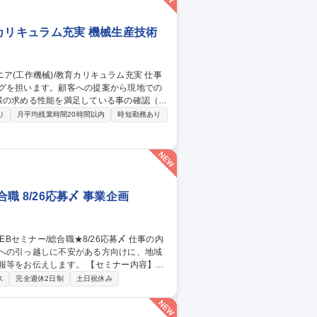
大級の社員口コミサービス『OpenWork』
育カリキュラム充実 機械生産技術
ングを担います。顧客への提案から現地での
等をまとめた提案営業のための資料作成、及
り
月平均残業時間20時間以内
時短勤務あり
応/訪問による問題解決■ターンキー加工ラ
内外営業前線への技術トレーニング 募集
ム充実
合職 8/26応募〆 事業企画
県への引っ越しに不安がある方向けに、地域
ます。 【セミナー内容】■
どの地域に住んでどのような生活をしてい
K
完全週休2日制
土日祝休み
手当制度、引っ越し代補助等、手厚い福利
す。■WEBセミナーですので、参加時のお