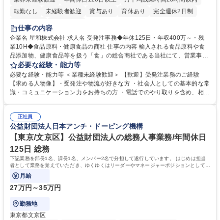
転勤なし
未経験者歓迎
賞与あり
育休あり
完全週休2日制
交通費支給
土日祝休み
仕事の内容
企業名 星和株式会社 求人名 受発注事務◆年休125日・年収400万～・残
業10H◆食品原料・健康食品の商社 仕事の内容 輸入される食品原料や食
品添加物、健康食品等を扱う「食」の総合商社である当社にて、営業事務
として営業サポートや書類作成、データ入力、電話対応などの業務をお任
必要な経験・能力等
せします。 ・受注／出荷指示／売上管理／仕入管理／在庫管理／お客様や
必要な経験・能力等 ＜業種未経験歓迎＞ 【歓迎】受発注業務のご経験
倉庫と電話確認など、販売に関わる事務、営業サポートをお願いします。
【求める人物像】・受発注や物流が好きな方 ・社会人としての基本的な常
・入社後は商品について覚えることから始め、先輩社員OJTと共に業務を
識・コミュニケーション力をお持ちの方 ・電話でのやり取りを含め、相手
進めて頂きます。未経験から始めた方も多数活躍中です。 [業務内容の変
の要件を正しく理解し対応できる方 ・数量・在庫・出荷数などの数値を正
更の範囲:会社の定める業務] 募集職種 受発注事務◆年休125日・年収400
確に扱う業務に抵抗がない方 ・PCを業務で日常的に使用しており、四則
万～・残業10H◆食品原料・健康食品の商社
正社員
演算ができる方 ・業務ルールや指示を理解し、行動できる方 学歴・資格
公益財団法人日本アンチ・ドーピング機構
学歴：大学院 大学 短大 語学力： 資格：
【東京/文京区】公益財団法人の総務人事業務/年間休日
125日 総務
下記業務を部長1名、課長1名、メンバー2名で分担して遂行しています。 はじめは担当
者として業務を覚えていただき、ゆくゆくはリーダーやマネージャーポジションとして活
躍いただくことを期待しています。
月給
27万円～35万円
勤務地
東京都文京区