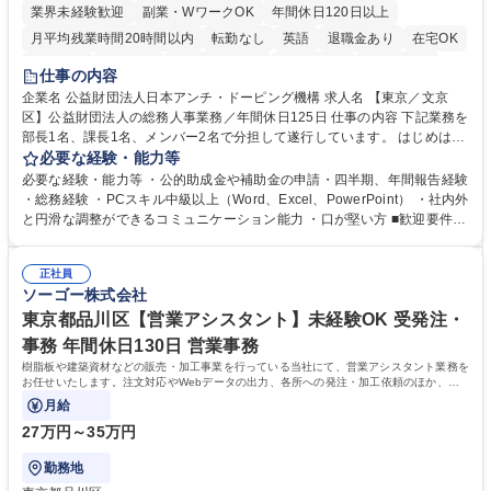
業界未経験歓迎
副業・WワークOK
年間休日120日以上
月平均残業時間20時間以内
転勤なし
英語
退職金あり
在宅OK
賞与あり
育休あり
完全週休2日制
交通費支給
土日祝休み
仕事の内容
食事補助あり
企業名 公益財団法人日本アンチ・ドーピング機構 求人名 【東京／文京
区】公益財団法人の総務人事業務／年間休日125日 仕事の内容 下記業務を
部長1名、課長1名、メンバー2名で分担して遂行しています。 はじめは担
当者として業務を覚えていただき、ゆくゆくはリーダーやマネージャーポ
必要な経験・能力等
ジションとして活躍いただくことを期待しています。 【総務・人事グルー
必要な経験・能力等 ・公的助成金や補助金の申請・四半期、年間報告経験
プの業務内容】 ・人事制度関連 ・採用活動 ・教育研修の企画、実行 ・勤
・総務経験 ・PCスキル中級以上（Word、Excel、PowerPoint） ・社内外
怠管理 ・官公庁への各種提出 ・法定の会議運営（評議員会、理事会） ・
と円滑な調整ができるコミュニケーション能力 ・口が堅い方 ■歓迎要件
コンプライアンス ・内部規程やルールの管理、整備、文書管理 ・契約関
・採用業務経験 ・英語に抵抗がない方 ・営業経験 学歴・資格 学歴：大学
連 ・衛生管理 ・防災関連・公的助成金の管理・オフィス、ファシリティ
院 大学 高専 短大 専修学校 高校 語学力： 資格：
管理 ・福利厚生関連 ・職員からの問合せ、相談対応 ・その他日常の総務
正社員
ソーゴー株式会社
業務全般 募集職種 【東京／文京区】公益財団法人の総務人事業務／年間
休日125日
東京都品川区【営業アシスタント】未経験OK 受発注・
事務 年間休日130日 営業事務
樹脂板や建築資材などの販売・加工事業を行っている当社にて、営業アシスタント業務を
お任せいたします。注文対応やWebデータの出力、各所への発注・加工依頼のほか、電
話・メール対応等の事務業務を担当します。
月給
27万円～35万円
勤務地