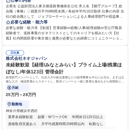
仕事の内容
駅近5分以内
資格取得手当あり
食事補助あり
企業名 公益財団法人東京都道路整備保全公社 求人名 【都庁グループ】総
合職（事務）◇残業月平均9時間未満／有給年平均16日取得 仕事の内容 当
社の総合職として、ジョブローテーションによる人事経理部門や収益事業
等のフロント部門の部署等幅広い部署での業務をお任せいたします。研修
必要な経験・能力等
制度やキャリア支援が充実しております！ ※下記業務詳細 【業務詳細】■
必要な経験・能力等 【歓迎】営業経験or総務/人事/経理経験or官公庁職員
管理部門：広報、人事、経理など当公社の運営に係る管理業務 ■収益部
経験者で、道路事業のゼネラリストとしてのキャリアを積みたい方【社
門：駐車場の新規開拓、管理運営、新宿駅西口広場の「イベントコーナ
風】社内関係部署や東京都と連携が必要なため綿密にコミュニケーション
ー」などの管理運営 ■道路部門：整備の急がれる骨格幹線道路や木造住宅
を図っています。 【業務の魅力】■幅広く携われる：総合職（事務）で
密集地域の特定整備路線の用地取得、道路に関する普及啓発事業、都内の
は、駐車場の管理運営や道路用地の取得、公益財団法人の中枢を担う管理
道路施設や道路工事現場の見学ツアー事業 ※入社後は上記いずれかの部門
正社員
部門など多岐に渡る業務を経験できます。 ■様々なプロジェクト：駐車場
株式会社ネオジャパン
へ配属。※業務内容変更の範囲：会社の定める業務 募集職種 【都庁グル
事業の他、新宿駅西口広場内に設置された照明を兼ねた広告「ブライトサ
ープ】総合職（事務）◇残業月平均9時間未満／有給年平均16日取得
イン」の管理運営を行うなど、事業収益を生み出す活動を積極的に行って
未経験歓迎【経理/みなとみらい】プライム上場/残業ほ
います。 学歴・資格 学歴：大学院 大学 高専 短大 専修学校 高校 語学力：
ぼなし/年休123日 管理会計
資格：
経理部門メンバーとして、仕訳入力や振込業務などの経理事務を中心にお任せ。まずは正
確な入力・確認業務からスタートし、既存メンバーと一緒に業務を進めながら段階的に経
理知識を身につけていただきます。
月給
25万円～28万円
勤務地
神奈川県横浜市西区
業界未経験歓迎
副業・WワークOK
年間休日120日以上
資格取得支援あり
月平均残業時間20時間以内
転勤なし