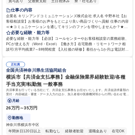
賞与あり
交通費支給
土日祝休み
寮・社宅あり
仕事の内容
企業名 キリンアンドコミュニケーションズ株式会社 求人名 中野本社【お
客様相談室】お客様のお声をもとにより良い商品づくりへ貢献 仕事の内容
≪★コミュニケーションを通してキリンのファンを増やしませんか？★≫
お客様のお声をより良い商品づくりに活かしていく上で、窓口となるお客
必要な経験・能力等
様相談室でのお仕事です。 日々お客様からいただくキリングループへのご
必要な経験・能力等 【必須】コールセンターやお客様相談室の業務経験、
意見を、企業活動に活かしています。お客様からの声に迅速かつ誠意をも
PCが使える方（Word・Excel）【働き方】在宅勤務・リモートワーク相
って対応、情報提供するとともにグループ内活動に反映しています。 【具
談可/月平均残業7～8時間程度 【入社後の研修】着任から1か月は電話対応
体的には】電話応対、メール、お手紙対応、ご指摘品調査報告書作成、有
のOJTを中心に実施し、電話対応に慣れた段階でメール・手紙のOJTを実
人チャットボット対応など。 【1日の対応件数】■電話：月間一人当たり
施する予定です。独り立ち以降もしっかりフォローする体制を整えていま
平均100件前後■メール・手紙：同上40件前後 募集職種 中野本社【お客様
正社員
すのでご安心ください。 【当社について】キリングループの広報機能を担
全国共済神奈川県生活協同組合
相談室】お客様のお声をもとにより良い商品づくりへ貢献
う会社として、お客様との出会いを大切にし、磨き上げたホスピタリティ
を込めてコミュニケーションをとりながら広報関連業務を行っておりま
横浜市【共済金支払事務】金融保険業界経験歓迎/各種
す。 学歴・資格 学歴：大学院 大学 高専 短大 専修学校 高校 語学力： 資
手当充実/転勤無 一般事務
格：
共済事業を行っている当社にて、共済金支払事務をお任せいたします。共済金請求書類の
受付・内容確認・審査・データ入力のほか、加入者様や医療機関等からの問い合わせ電話
対応や書類発送等を担当します。
月給
26万円～35万円
勤務地
神奈川県横浜市中区
年間休日120日以上
転勤なし
経験者歓迎
退職金あり
在宅OK