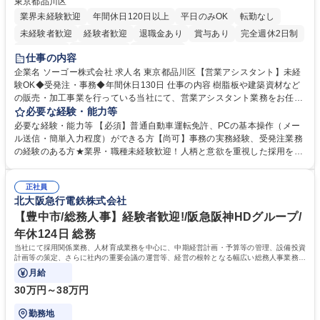
東京都品川区
業界未経験歓迎
年間休日120日以上
平日のみOK
転勤なし
未経験者歓迎
経験者歓迎
退職金あり
賞与あり
完全週休2日制
交通費支給
駅近5分以内
土日祝休み
仕事の内容
企業名 ソーゴー株式会社 求人名 東京都品川区【営業アシスタント】未経
験OK◆受発注・事務◆年間休日130日 仕事の内容 樹脂板や建築資材など
の販売・加工事業を行っている当社にて、営業アシスタント業務をお任せ
いたします。注文対応やWebデータの出力、各所への発注・加工依頼のほ
必要な経験・能力等
か、電話・メール対応等の事務業務を担当します。 ■受注・発注業務：FA
必要な経験・能力等 【必須】普通自動車運転免許、PCの基本操作（メー
Xによる注文対応、Web発注データのプリントアウト、各仕入先・協力会
ル送信・簡単入力程度）ができる方【尚可】事務の実務経験、受発注業務
社への発注および加工依頼等 ■納品書・請求書の作成および発送手配 ■商
の経験のある方★業界・職種未経験歓迎！人柄と意欲を重視した採用を行
品手配・在庫確認・納期調整 ■電話・メールでの問い合わせ対応および付
っています。 【要件】未経験歓迎！未経験からスタートして長く勤務する
随する事務全般 ※高度なPCスキルは不要です。【業務内容の変更範囲】
社員が多数在籍しています。 【求める人物像】納期優先の業界のため状況
当社の指定する業務 募集職種 東京都品川区【営業アシスタント】未経験O
正社員
変化に臨機応変かつ柔軟に対応できる方、約束を守り正確に作業を進めら
北大阪急行電鉄株式会社
K◆受発注・事務◆年間休日130日
れる方を求めています。高度なPCスキルや関数知識は一切不要です。丁
寧な指導体制が整っているため、安心してお仕事をスタートしていただけ
【豊中市/総務人事】経験者歓迎!/阪急阪神HDグループ/
ます。 学歴・資格 学歴：大学院 大学 高専 短大 専修学校 高校 語学力：
年休124日 総務
資格：
当社にて採用関係業務、人材育成業務を中心に、中期経営計画・予算等の管理、設備投資
計画等の策定、さらに社内の重要会議の運営等、経営の根幹となる幅広い総務人事業務全
般を担当していただきます。
月給
30万円～38万円
勤務地