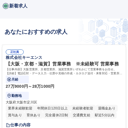
新着求人
あなたにおすすめの求人
正社員
株式会社キーエンス
【大阪・京都・滋賀】営業事務 ※未経験可 営業事務
【仕事内容】大阪営業所、京都営業所、滋賀営業所いずれかにて営業事務をお任せ。
【詳細】電話応対・データ入力・伝票や見積の作成・カタログ送付・来客対応・営業所内
で発生する事務業務や業務改善をお任せ。
月給
27万9000円～28万1000円
勤務地
大阪府大阪市淀川区
業界未経験歓迎
年間休日120日以上
未経験者歓迎
退職金あり
賞与あり
育休あり
完全週休2日制
交通費支給
駅近5分以内
土日祝休み
仕事の内容