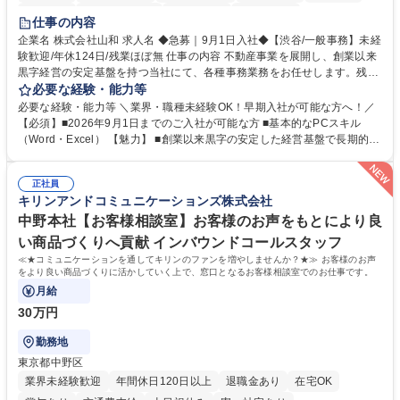
育休あり
完全週休2日制
交通費支給
土日祝休み
仕事の内容
企業名 株式会社山和 求人名 ◆急募｜9月1日入社◆【渋谷/一般事務】未経
験歓迎/年休124日/残業ほぼ無 仕事の内容 不動産事業を展開し、創業以来
黒字経営の安定基盤を持つ当社にて、各種事務業務をお任せします。残業
がほぼ発生せず、連続した日程の有給取得が可能なため、WLBを整えたい
必要な経験・能力等
方にお勧めの環境です！ 入社後はOJTを通じて丁寧に研修を行いますの
必要な経験・能力等 ＼業界・職種未経験OK！早期入社が可能な方へ！／
で、事務未経験の方でも安心して臨むことができます。 【業務詳細】■電
【必須】■2026年9月1日までのご入社が可能な方 ■基本的なPCスキル
話・来客対応 ■物件の鍵や社内の備品管理 ■データ入力や書類作成 ■契約
（Word・Excel） 【魅力】 ■創業以来黒字の安定した経営基盤で長期的に
書などのファイリング ■郵送物の仕訳・発送 など 募集職種 ◆急募｜9月1
安心して働ける環境 ■残業ほぼなしで働きやすさ抜群、プライベートとの
日入社◆【渋谷/一般事務】未経験歓迎/年休124日/残業ほぼ無
両立が可能 ■有給取得を積極的に推奨、年間10日程度の取得実績 ■1ヶ月
正社員
のOJTで業務を習得可能、未経験でもしっかりサポート 学歴・資格 学
キリンアンドコミュニケーションズ株式会社
歴：大学院 大学 高専 短大 語学力： 資格：
中野本社【お客様相談室】お客様のお声をもとにより良
い商品づくりへ貢献 インバウンドコールスタッフ
≪★コミュニケーションを通してキリンのファンを増やしませんか？★≫ お客様のお声
をより良い商品づくりに活かしていく上で、窓口となるお客様相談室でのお仕事です。
月給
30万円
勤務地
東京都中野区
業界未経験歓迎
年間休日120日以上
退職金あり
在宅OK