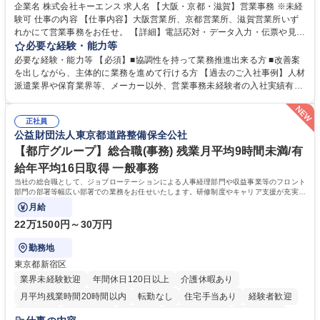
企業名 株式会社キーエンス 求人名 【大阪・京都・滋賀】営業事務 ※未経
験可 仕事の内容 【仕事内容】大阪営業所、京都営業所、滋賀営業所いず
れかにて営業事務をお任せ。 【詳細】電話応対・データ入力・伝票や見積
の作成・カタログ送付・来客対応・営業所内で発生する事務業務や業務改
必要な経験・能力等
善をお任せ。 【教育制度】ご入社後、育成担当とペアになりながらOJTに
必要な経験・能力等 【必須】■協調性を持って業務推進出来る方 ■改善案
て業務を覚えていただくことが可能です。業務システムがきちんと構築さ
を出しながら、主体的に業務を進めて行ける方 【過去のご入社事例】人材
れているため、スムーズに仕事に慣れることができる環境です。また、
派遣業界や保育業界等、メーカー以外、営業事務未経験者の入社実績有
「チームで成果を出す文化」があり、良いやり方を積極的に共有しながら
【当社の事務職について】単なる事務ではなく主体性を発揮したサポート
常に改善を目指す風土のため、安心して業務に取り組んでいただけます。
により、キーエンスの付加価値向上に貢献します。ベースの定型業務に加
募集職種 【大阪・京都・滋賀】営業事務 ※未経験可
正社員
えて、お客様や社員の状況に合わせ、能動的なサポート、改善の動きも期
公益財団法人東京都道路整備保全公社
待され。組織を支えるスペシャリストとして、チームに貢献し、結果的に
社員から頼られる存在になることができます。平均19:30の退勤以降の業
【都庁グループ】総合職(事務) 残業月平均9時間未満/有
務の持ち帰りも禁止されており、メリハリのある働き方となります。 学
給年平均16日取得 一般事務
歴・資格 学歴：大学院 大学 高専 短大 語学力： 資格：
当社の総合職として、ジョブローテーションによる人事経理部門や収益事業等のフロント
部門の部署等幅広い部署での業務をお任せいたします。研修制度やキャリア支援が充実し
ております！ ※下記業務詳細
月給
22万1500円～30万円
勤務地
東京都新宿区
業界未経験歓迎
年間休日120日以上
介護休暇あり
月平均残業時間20時間以内
転勤なし
住宅手当あり
経験者歓迎
研修あり
退職金あり
賞与あり
完全週休2日制
交通費支給