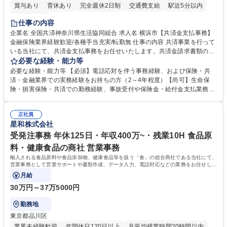
賞与あり
育休あり
完全週休2日制
交通費支給
駅近5分以内
土日祝休み
仕事の内容
企業名 全国共済神奈川県生活協同組合 求人名 横浜市【共済金支払事務】
金融保険業界経験歓迎/各種手当充実/転勤無 仕事の内容 共済事業を行って
いる当社にて、共済金支払事務をお任せいたします。共済金請求書類の受
付・内容確認・審査・データ入力のほか、加入者様や医療機関等からの問
必要な経験・能力等
い合わせ電話対応や書類発送等を担当します。 ■共済金請求書類の受付、
必要な経験・能力等 【必須】電話応対を伴う事務経験、および保険・共
内容確認、および共済金支払に関する審査・事務処理業務全般を担当 ■専
済・金融業界での実務経験をお持ちの方（2～4年程度）【尚可】生命保
用システムへのデータ入力、各種必要書類の作成・発送作業 ■加入者様や
険・損害保険・共済での勤務経験、事故受付や保険金・給付金支払業務経
医療機関等からの各種問い合わせに対する丁寧かつ迅速な電話応対 ■現場
験がある方 【求める人物像】■相手の立場に立った丁寧な対応ができる方
調査の対応および業務プロセスの改善活動 【業務内容の変更範囲】当社の
■チームワークを大切にし、素直に学べる方★外勤の保険営業から内勤事
指定する業務 募集職種 横浜市【共済金支払事務】金融保険業界経験歓迎/
正社員
務へのキャリアチェンジ希望者も大歓迎です！ 学歴・資格 学歴：大学院
星和株式会社
各種手当充実/転勤無
大学 高専 短大 専修学校 高校 語学力： 資格：
受発注事務 年休125日・年収400万~・残業10H 食品原
料・健康食品の商社 営業事務
輸入される食品原料や食品添加物、健康食品等を扱う「食」の総合商社である当社にて、
営業事務として営業サポートや書類作成、データ入力、電話対応などの業務をお任せしま
す。
月給
30万円～37万5000円
勤務地
東京都品川区
業界未経験歓迎
年間休日120日以上
月平均残業時間20時間以内