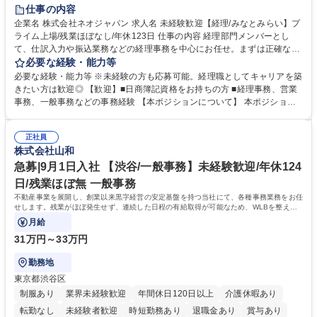
未経験者歓迎
時短勤務あり
退職金あり
在宅OK
賞与あり
仕事の内容
完全週休2日制
交通費支給
駅近5分以内
土日祝休み
服装自由
企業名 株式会社ネオジャパン 求人名 未経験歓迎【経理/みなとみらい】プ
ライム上場/残業ほぼなし/年休123日 仕事の内容 経理部門メンバーとし
寮・社宅あり
て、仕訳入力や振込業務などの経理事務を中心にお任せ。まずは正確な入
力・確認業務からスタートし、既存メンバーと一緒に業務を進めながら段
必要な経験・能力等
階的に経理知識を身につけていただきます。 【具体的には】 ■社内稟議に
必要な経験・能力等 ※未経験の方も応募可能。経理職としてキャリアを築
基づく仕訳入力 ■月末の振込業務 ■明細作成 ■伝票処理、記帳業務 ■既存
きたい方は歓迎◎ 【歓迎】■日商簿記資格をお持ちの方 ■経理事務、営業
メンバーの業務サポート 【将来的には】 ■月次決算補助 ■四半期・年次決
事務、一般事務などの事務経験 【本ポジションについて】 本ポジション
算補助 ■有価証券報告書など開示資料作成補助 ■海外子会社を含む連結決
の魅力は、プライム上場企業の経理部門で、未経験から経理キャリアをス
算補助 ※3～5年程度を目安に、徐々に決算業務へ業務範囲を広げていく
タートできる点です。まずは仕訳入力や振込業務など基礎的な業務から担
想定です。 募集職種 未経験歓迎【経理/みなとみらい】プライム上場/残業
正社員
当し、3～5年をかけて月次決算・四半期決算・開示資料作成補助などへス
株式会社山和
ほぼなし/年休123日
テップアップできます。また、残業は通常月ほぼなく、決算月でも10時間
未満のため、無理なく経理として専門性を身につけられる環境です。 学
急募|9月1日入社 【渋谷/一般事務】未経験歓迎/年休124
歴・資格 学歴：大学院 大学 高専 短大 専修学校 高校 語学力： 資格：日商
日/残業ほぼ無 一般事務
簿記検定1級 日商簿記検定2級
不動産事業を展開し、創業以来黒字経営の安定基盤を持つ当社にて、各種事務業務をお任
せします。残業がほぼ発生せず、連続した日程の有給取得が可能なため、WLBを整えた
い方にお勧めの環境です！
月給
31万円～33万円
勤務地
東京都渋谷区
制服あり
業界未経験歓迎
年間休日120日以上
介護休暇あり
転勤なし
未経験者歓迎
時短勤務あり
退職金あり
賞与あり