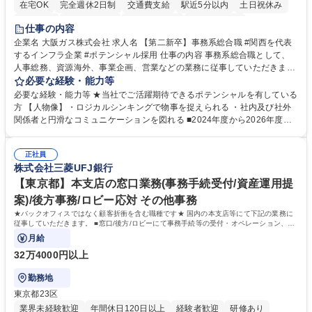
在宅OK
完全週休2日制
交通費支給
駅近5分以内
土日祝休み
服装自由
第二新卒歓迎
寮・社宅あり
食事補助あり
仕事の内容
企業名 大阪ガス株式会社 求人名 【第二新卒】事務系総合職 #関西を代表
するインフラ企業 #ポテンシャル採用 仕事の内容 事務系総合職として、
人事総務、資源海外、事業企画、営業などの業務に従事していただきま
す。 【業務内容の一例】■所属事業部の勤労業務 ■海外に関係する各種業
必要な経験・能力等
務 ■営業部門の企画スタッフ、ルート営業 【キャリアパス】入社後の配属
必要な経験・能力等 ★当社でご活躍期待できるポテンシャルを有している
ポジションで一定期間ご活躍頂いた後、本人の適性及び将来のキャリアを
方 【人物像】・ロジカルシンキングで物事を捉えられる ・社内及び社外
鑑みてジョブローテーションを行います。 【育成】OJTでの現場育成や研
関係者と円滑なコミュニケーションを図れる ■2024年度から2026年度ま
修カリキュラムを通じて、Daigasグループの業務で必要となる知識につい
での3ヵ年を対象とする「Daigasグループ中期経営計画2026」を策定しま
て学んでいただきます。 募集職種 【第二新卒】事務系総合職 #関西を代
した。https://www.osakagas.co.jp/company/press/pr2024/1777576_564
表するインフラ企業 #ポテンシャル採用
正社員
72.html ■エネルギーセキュリティの不安定化や気候変動による自然災害の
株式会社三菱UFJ銀行
甚大化など、これまで以上に社会課題解決の重要性が高まっています。
「未来の日常」の創造に向けて持続可能な社会の実現に貢献してまいりま
【東京都】本支店の窓口業務(事務手続受付/資産運用提
す。 学歴・資格 学歴：大学院 大学 語学力： 資格：
案)/後方事務/ロビー応対 その他事務
★バックオフィスではなく顧客折衝を含む職種です★ 国内の本支店等にて下記の業務に
従事していただきます。 ■窓口/後方/ロビーにて事務手続等の受付・オペレーション、お
客様対応
月給
32万4000円以上
勤務地
東京都23区
業界未経験歓迎
年間休日120日以上
経験者歓迎
研修あり