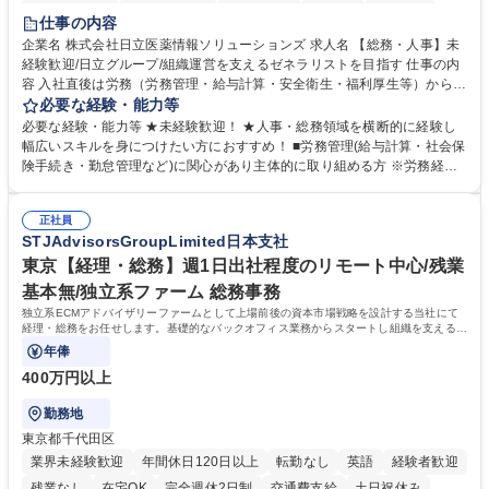
住宅手当あり
時短勤務あり
退職金あり
在宅OK
賞与あり
仕事の内容
育休あり
完全週休2日制
交通費支給
土日祝休み
寮・社宅あり
企業名 株式会社日立医薬情報ソリューションズ 求人名 【総務・人事】未
経験歓迎/日立グループ/組織運営を支えるゼネラリストを目指す 仕事の内
容 入社直後は労務（労務管理・給与計算・安全衛生・福利厚生等）からお
任せいたします。将来は総務・採用・教育業務へ守備範囲を広げ、組織運
必要な経験・能力等
営を支えるゼネラリストをめざせます。 ・初期業務：労働時間管理、給与
必要な経験・能力等 ★未経験歓迎！ ★人事・総務領域を横断的に経験し
計算、社会保険対応、福利厚生管理、安全衛生、健康経営推進等をお任せ
幅広いスキルを身につけたい方におすすめ！ ■労務管理(給与計算・社会保
します。ご経験に応じて、休職者管理など、幅広く経験を積んでいただき
険手続き・勤怠管理など)に関心があり主体的に取り組める方 ※労務経験
ます。 ・将来的な広がり：総務・採用・教育・税務対応・経営企画等。
者は早期にご活躍いただけます。 ■チームで仕事を推進できる方■将来は
★メンバーがマンツーマンで丁寧に教えるため、ご経験が浅くても安心！
マネジメント職として活躍したい 【尚可】■人事、労務、採用、教育業務
幅広く経験を積みたい意欲がある方に最適な環境です。 募集職種 【総
正社員
のご経験 ■労務管理（給与計算・社会保険手続き・勤怠管理など）の経験
STJAdvisorsGroupLimited日本支社
務・人事】未経験歓迎/日立グループ/組織運営を支えるゼネラリストを目
■衛生管理者の資格をお持ちの方 学歴・資格 学歴：大学院 大学 高専 短大
指す
専修学校 高校 語学力： 資格：
東京【経理・総務】週1日出社程度のリモート中心/残業
基本無/独立系ファーム 総務事務
独立系ECMアドバイザリーファームとして上場前後の資本市場戦略を設計する当社にて
経理・総務をお任せします。基礎的なバックオフィス業務からスタートし組織を支える専
任担当として広く活躍できる環境です。
年俸
400万円以上
勤務地
東京都千代田区
業界未経験歓迎
年間休日120日以上
転勤なし
英語
経験者歓迎
残業なし
在宅OK
完全週休2日制
交通費支給
土日祝休み