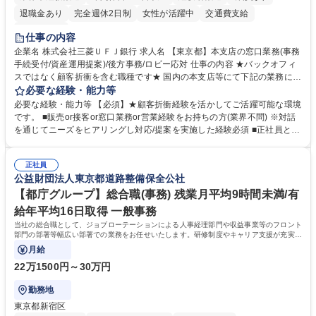
退職金あり
完全週休2日制
女性が活躍中
交通費支給
土日祝休み
仕事の内容
企業名 株式会社三菱ＵＦＪ銀行 求人名 【東京都】本支店の窓口業務(事務
手続受付/資産運用提案)/後方事務/ロビー応対 仕事の内容 ★バックオフィ
スではなく顧客折衝を含む職種です★ 国内の本支店等にて下記の業務に従
事していただきます。 ■窓口/後方/ロビーにて事務手続等の受付・オペレ
必要な経験・能力等
ーション、お客様対応 ■窓口にて、ご来店された個人のお客様に対して金
必要な経験・能力等 【必須】★顧客折衝経験を活かしてご活躍可能な環境
融商品のご提案 ■効率的な事務運用の検討・構築等 ≪業務紹介：ご応募前
です。 ■販売or接客or窓口業務or営業経験をお持ちの方(業界不問) ※対話
に必ずご覧ください≫ ※記事 https://www.mysite.bk.mufg.jp/career/circle/
を通じてニーズをヒアリングし対応/提案を実施した経験必須 ■正社員とし
article17/ ※動画 https://youtu.be/H-S7HaJqqbg 募集職種 【東京都】本支
ての就業経験1年以上 【歓迎】■金融業界での就業経験■銀行での預金為替
店の窓口業務(事務手続受付/資産運用提案)/後方事務/ロビー応対
事務経験 ■金融商品の提案・販売経験 ≪魅力≫研修やOJT環境が整ってい
正社員
るので安心して入行いただけます。 幅広いキャリアの選択肢があり、公募
公益財団法人東京都道路整備保全公社
や社内副業等を活用し、 一人ひとりが挑戦できるカルチャーが浸透してい
ます。 学歴・資格 学歴：大学院 大学 高専 短大 専修学校 高校 語学力：
【都庁グループ】総合職(事務) 残業月平均9時間未満/有
資格：
給年平均16日取得 一般事務
当社の総合職として、ジョブローテーションによる人事経理部門や収益事業等のフロント
部門の部署等幅広い部署での業務をお任せいたします。研修制度やキャリア支援が充実し
ております！ ※下記業務詳細
月給
22万1500円～30万円
勤務地
東京都新宿区