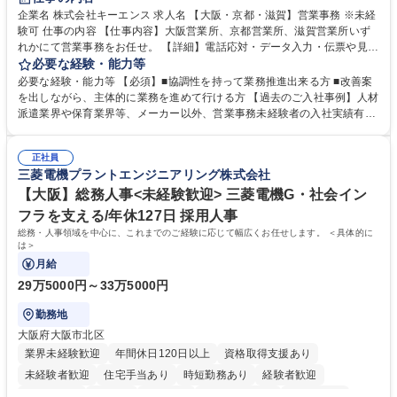
企業名 株式会社キーエンス 求人名 【大阪・京都・滋賀】営業事務 ※未経
験可 仕事の内容 【仕事内容】大阪営業所、京都営業所、滋賀営業所いず
れかにて営業事務をお任せ。 【詳細】電話応対・データ入力・伝票や見積
の作成・カタログ送付・来客対応・営業所内で発生する事務業務や業務改
必要な経験・能力等
善をお任せ。 【教育制度】ご入社後、育成担当とペアになりながらOJTに
必要な経験・能力等 【必須】■協調性を持って業務推進出来る方 ■改善案
て業務を覚えていただくことが可能です。業務システムがきちんと構築さ
を出しながら、主体的に業務を進めて行ける方 【過去のご入社事例】人材
れているため、スムーズに仕事に慣れることができる環境です。また、
派遣業界や保育業界等、メーカー以外、営業事務未経験者の入社実績有
「チームで成果を出す文化」があり、良いやり方を積極的に共有しながら
【当社の事務職について】単なる事務ではなく主体性を発揮したサポート
常に改善を目指す風土のため、安心して業務に取り組んでいただけます。
により、キーエンスの付加価値向上に貢献します。ベースの定型業務に加
募集職種 【大阪・京都・滋賀】営業事務 ※未経験可
正社員
えて、お客様や社員の状況に合わせ、能動的なサポート、改善の動きも期
三菱電機プラントエンジニアリング株式会社
待され。組織を支えるスペシャリストとして、チームに貢献し、結果的に
社員から頼られる存在になることができます。平均19:30の退勤以降の業
【大阪】総務人事<未経験歓迎> 三菱電機G・社会イン
務の持ち帰りも禁止されており、メリハリのある働き方となります。 学
フラを支える/年休127日 採用人事
歴・資格 学歴：大学院 大学 高専 短大 語学力： 資格：
総務・人事領域を中心に、これまでのご経験に応じて幅広くお任せします。 ＜具体的に
は＞
月給
29万5000円～33万5000円
勤務地
大阪府大阪市北区
業界未経験歓迎
年間休日120日以上
資格取得支援あり
未経験者歓迎
住宅手当あり
時短勤務あり
経験者歓迎
退職金あり
在宅OK
賞与あり
完全週休2日制
交通費支給