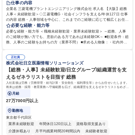
仕事の内容
駅近5分以内
土日祝休み
服装自由
寮・社宅あり
食事補助あり
企業名 三菱電機プラントエンジニアリング株式会社 求人名 【大阪】総務
人事＜未経験歓迎＞◇三菱電機G・社会インフラを支える/年休127日 仕事
の内容 総務・人事領域を中心に、これまでのご経験に応じて幅広くお任せ
します。 ＜具体的には＞ ・総務/人事労務（給与・社保・勤怠管理など）
必要な経験・能力等
・採用・教育研修 ・福利厚生運用 など ※基本的には事務所勤務ですが、
必要な経験・能力等 ＜職種未経験歓迎・業界未経験歓迎＞ ～総務、人事
採用や教育等の業務内容により、関西圏以外への日帰り・宿泊を伴う国内
のご経験が無い方でも、意欲のある方であれば未経験OK～ ■歓迎条件：総
出張もございます。 ※担当業務を持ちつつ、お互いに助け合いながら、総
務、人事のご経験をお持ちの方（業界不問） ■求める人物像：・社内外の
務部という組織として協力しながら進める体制です。 募集職種 【大阪】
関係各部門との調整を率先して行い、業務を円滑に遂行できる協調性やコ
総務人事＜未経験歓迎＞◇三菱電機G・社会インフラを支える/年休127日
ミュニケーション能力を持っている方 ・人事総務領域に興味がありゼネラ
正社員
リスト志向をお持ちの方 学歴・資格 学歴：大学院 大学 語学力： 資格：
株式会社日立医薬情報ソリューションズ
【総務・人事】未経験歓迎/日立グループ/組織運営を支
えるゼネラリストを目指す 総務
入社直後は労務（労務管理・給与計算・安全衛生・福利厚生等）からお任せいたします。
将来は総務・採用・教育業務へ守備範囲を広げ、組織運営を支えるゼネラリストをめざせ
ます。
月給
27万7000円以上
勤務地
東京都千代田区
業界未経験歓迎
年間休日120日以上
資格取得支援あり
介護休暇あり
月平均残業時間20時間以内
未経験者歓迎