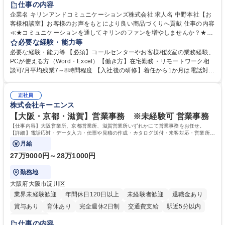
仕事の内容
企業名 キリンアンドコミュニケーションズ株式会社 求人名 中野本社【お
客様相談室】お客様のお声をもとにより良い商品づくりへ貢献 仕事の内容
≪★コミュニケーションを通してキリンのファンを増やしませんか？★≫
お客様のお声をより良い商品づくりに活かしていく上で、窓口となるお客
必要な経験・能力等
様相談室でのお仕事です。 日々お客様からいただくキリングループへのご
必要な経験・能力等 【必須】コールセンターやお客様相談室の業務経験、
意見を、企業活動に活かしています。お客様からの声に迅速かつ誠意をも
PCが使える方（Word・Excel）【働き方】在宅勤務・リモートワーク相
って対応、情報提供するとともにグループ内活動に反映しています。 【具
談可/月平均残業7～8時間程度 【入社後の研修】着任から1か月は電話対応
体的には】電話応対、メール、お手紙対応、ご指摘品調査報告書作成、有
のOJTを中心に実施し、電話対応に慣れた段階でメール・手紙のOJTを実
人チャットボット対応など。 【1日の対応件数】■電話：月間一人当たり
施する予定です。独り立ち以降もしっかりフォローする体制を整えていま
平均100件前後■メール・手紙：同上40件前後 募集職種 中野本社【お客様
正社員
すのでご安心ください。 【当社について】キリングループの広報機能を担
株式会社キーエンス
相談室】お客様のお声をもとにより良い商品づくりへ貢献
う会社として、お客様との出会いを大切にし、磨き上げたホスピタリティ
を込めてコミュニケーションをとりながら広報関連業務を行っておりま
【大阪・京都・滋賀】営業事務 ※未経験可 営業事務
す。 学歴・資格 学歴：大学院 大学 高専 短大 専修学校 高校 語学力： 資
【仕事内容】大阪営業所、京都営業所、滋賀営業所いずれかにて営業事務をお任せ。
格：
【詳細】電話応対・データ入力・伝票や見積の作成・カタログ送付・来客対応・営業所内
で発生する事務業務や業務改善をお任せ。
月給
27万9000円～28万1000円
勤務地
大阪府大阪市淀川区
業界未経験歓迎
年間休日120日以上
未経験者歓迎
退職金あり
賞与あり
育休あり
完全週休2日制
交通費支給
駅近5分以内
土日祝休み
仕事の内容