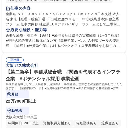
仕事の内容
企業名 ＳＴＪＡｄｖｉｓｏｒｓＧｒｏｕｐＬｉｍｉｔｅｄ日本支社 求人
名 東京【経理・総務】週1日出社程度のリモート中心/残業基本無/独立系
ファーム 仕事の内容 独立系ECMアドバイザリーファームとして上場前後
の資本市場戦略を設計する当社にて経理・総務をお任せします。基礎的な
必要な経験・能力等
バックオフィス業務からスタートし組織を支える専任担当として広く活躍
必要な経験・能力等 【必須】■経理または総務の実務経験（1～3年程度）
できる環境です。 ■日常経理、月次および年次決算サポート業務 ■本国
■英語の読み書きに抵抗がない方（高校卒業レベル。AI翻訳ツールの使用
（グローバル）との英文メール対応（AI翻訳ツール等を使用しての対応で
可）【尚可】■外資系企業におけるバックオフィス実務経験をお持ちの方
問題ございません） ■オフィス環境整備、郵便物の発送・受取等の総務業
【必須・尚可要件】簿記などの特別な資格や、TOEIC等のスコアは求めて
務全般 ■その他バックオフィス関連サポート ※ご経験に合わせて無理なく
おりません。日々の事務処理を丁寧かつ正確に行える方を歓迎します。
業務をお任せします。残業も基本的には発生せず、ご自身のペースで業務
正社員
【働き方について】現在は週4日程度の在宅勤務を実施しており、ワーク
大阪ガス株式会社
を進めやすく定着率の高い環境です。 募集職種 東京【経理・総務】週1日
ライフバランスを重視する方に最適な環境です（フルリモートも面接で相
出社程度のリモート中心/残業基本無/独立系ファーム
談可）。【求める人物像】幅広いバックオフィス業務に柔軟に対応でき、
【第二新卒】事務系総合職 #関西を代表するインフラ
社内外と円滑にコミュニケーションを取りながら業務を推進できる方 学
企業 #ポテンシャル採用 事業企画
歴・資格 学歴：大学院 大学 高専 短大 専修学校 高校 語学力： 資格：
事務系総合職として、人事総務、資源海外、事業企画、営業などの業務に従事していただ
きます。 【業務内容の一例】■所属事業部の勤労業務 ■海外に関係する各種業務 ■営業部
門の企画スタッフ、ルート営業
月給
22万7000円以上
勤務地
大阪府大阪市中央区
年間休日120日以上
資格取得支援あり
時短勤務あり
退職金あり