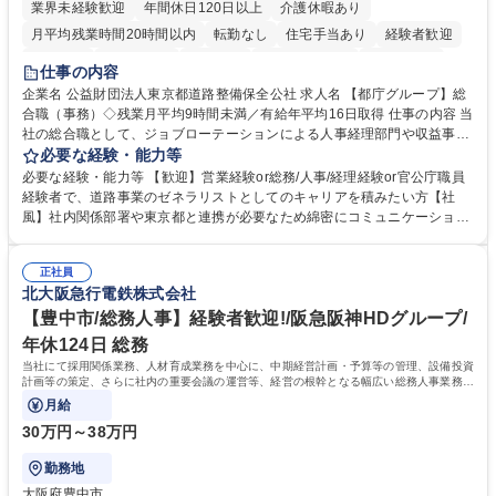
業界未経験歓迎
年間休日120日以上
介護休暇あり
月平均残業時間20時間以内
転勤なし
住宅手当あり
経験者歓迎
研修あり
退職金あり
賞与あり
完全週休2日制
交通費支給
仕事の内容
駅近5分以内
資格取得手当あり
食事補助あり
企業名 公益財団法人東京都道路整備保全公社 求人名 【都庁グループ】総
合職（事務）◇残業月平均9時間未満／有給年平均16日取得 仕事の内容 当
社の総合職として、ジョブローテーションによる人事経理部門や収益事業
等のフロント部門の部署等幅広い部署での業務をお任せいたします。研修
必要な経験・能力等
制度やキャリア支援が充実しております！ ※下記業務詳細 【業務詳細】■
必要な経験・能力等 【歓迎】営業経験or総務/人事/経理経験or官公庁職員
管理部門：広報、人事、経理など当公社の運営に係る管理業務 ■収益部
経験者で、道路事業のゼネラリストとしてのキャリアを積みたい方【社
門：駐車場の新規開拓、管理運営、新宿駅西口広場の「イベントコーナ
風】社内関係部署や東京都と連携が必要なため綿密にコミュニケーション
ー」などの管理運営 ■道路部門：整備の急がれる骨格幹線道路や木造住宅
を図っています。 【業務の魅力】■幅広く携われる：総合職（事務）で
密集地域の特定整備路線の用地取得、道路に関する普及啓発事業、都内の
は、駐車場の管理運営や道路用地の取得、公益財団法人の中枢を担う管理
道路施設や道路工事現場の見学ツアー事業 ※入社後は上記いずれかの部門
正社員
部門など多岐に渡る業務を経験できます。 ■様々なプロジェクト：駐車場
北大阪急行電鉄株式会社
へ配属。※業務内容変更の範囲：会社の定める業務 募集職種 【都庁グル
事業の他、新宿駅西口広場内に設置された照明を兼ねた広告「ブライトサ
ープ】総合職（事務）◇残業月平均9時間未満／有給年平均16日取得
イン」の管理運営を行うなど、事業収益を生み出す活動を積極的に行って
【豊中市/総務人事】経験者歓迎!/阪急阪神HDグループ/
います。 学歴・資格 学歴：大学院 大学 高専 短大 専修学校 高校 語学力：
年休124日 総務
資格：
当社にて採用関係業務、人材育成業務を中心に、中期経営計画・予算等の管理、設備投資
計画等の策定、さらに社内の重要会議の運営等、経営の根幹となる幅広い総務人事業務全
般を担当していただきます。
月給
30万円～38万円
勤務地
大阪府豊中市