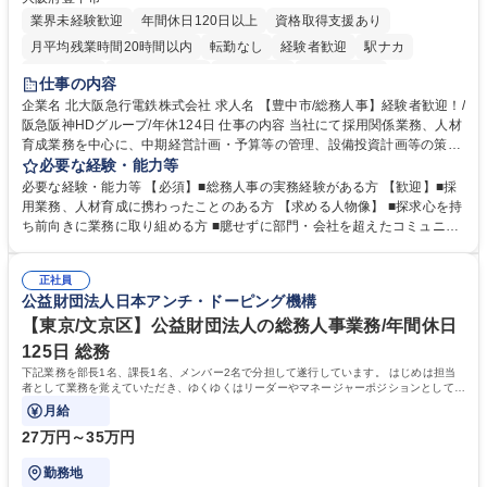
業界未経験歓迎
年間休日120日以上
資格取得支援あり
月平均残業時間20時間以内
転勤なし
経験者歓迎
駅ナカ
退職金あり
完全週休2日制
交通費支給
駅近5分以内
仕事の内容
土日祝休み
服装自由
昼食補助あり
食事補助あり
企業名 北大阪急行電鉄株式会社 求人名 【豊中市/総務人事】経験者歓迎！/
阪急阪神HDグループ/年休124日 仕事の内容 当社にて採用関係業務、人材
育成業務を中心に、中期経営計画・予算等の管理、設備投資計画等の策
定、さらに社内の重要会議の運営等、経営の根幹となる幅広い総務人事業
必要な経験・能力等
務全般を担当していただきます。 【主な業務内容】 ■採用関係業務および
必要な経験・能力等 【必須】■総務人事の実務経験がある方 【歓迎】■採
人材育成(社員研修)業務の推進 ■中期経営計画および予算等の管理 ■設備
用業務、人材育成に携わったことのある方 【求める人物像】 ■探求心を持
投資計画等の策定 ■社内の重要会議の運営 ■その他総務人事業務全般 【入
ち前向きに業務に取り組める方 ■臆せずに部門・会社を超えたコミュニケ
社後】入社後は採用や育成をメインに担当し将来的には経営根幹に関わる
ーションの取れる方 ■自分で考えて行動のできる方 ■第二の創業期を迎え
総務人事業務全般へ幅広く従事していただきます。 募集職種 【豊中市/総
る当社で組織の次代を担うネクスト人材として長期的に成長したい方 ■周
務人事】経験者歓迎！/阪急阪神HDグループ/年休124日
正社員
囲のメンバーと協調しつつ主体性を持って能動的に業務を推進できる方 学
公益財団法人日本アンチ・ドーピング機構
歴・資格 学歴：大学院 大学 高専 短大 専修学校 高校 語学力： 資格：
【東京/文京区】公益財団法人の総務人事業務/年間休日
125日 総務
下記業務を部長1名、課長1名、メンバー2名で分担して遂行しています。 はじめは担当
者として業務を覚えていただき、ゆくゆくはリーダーやマネージャーポジションとして活
躍いただくことを期待しています。
月給
27万円～35万円
勤務地