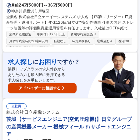
24万5000円～36万5000円
月給
神奈川県横浜市戸塚区
企業名 株式会社日立ケーイーシステムズ 求人名 【戸塚/（リーダー）IT資
産管理・運用サポート】年休126日/日立Gで安定性抜群 仕事の内容 ストレ
ージ装置等の評価機資産運用管理をお任せします。入社後はOJTを経て、
実務担当への指示出しや、関係部署との調整等を行うチームリーダーを担
業界未経験歓迎
年間休日120日以上
資格取得支援あり
います。 ■評価機管理：資産導入・滅却、棚卸し、関連文書・システム更
月平均残業時間20時間以内
転勤なし
時短勤務あり
退職金あり
在宅OK
新 ■評価室管理：評価室整備、レイアウト管理、計画停電対応等 ■運用・
完全週休2日制
土日祝休み
支援：資産貸出対応・調整、ハード構成変更、SW更新、障害対応 ※スタ
ッフへの指示出しやスケジュール調整がメインです。 【業務内容の変更範
求人探し
お困り
に
ですか？
囲】当社の指定する業務 募集職種 【戸塚/（リーダー）IT資産管理・運用
サポート】年休126日/日立Gで安定性抜群
業界トップクラスの求人件数から
あなたの力を最大限に発揮できる
求人探しをお手伝いします。
アドバイザーに相談する
正社員
株式会社日立産機システム
茨城【サービスエンジニア(空気圧縮機)】日立グループ
の産業機器メーカー 機械フィールド/サポートエンジニ
ア