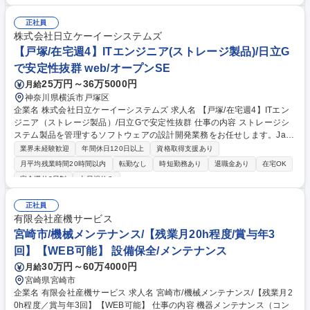
応、修理・更新計画の提案等)。※今回の業務において建物への建設改変
等の実作業は発生致しません。 【働き方】原則土日祝休みで昼時間帯のフ
正社員
レックス勤務になりますが、お客様からの要望でまれに土日出勤や夜間対
株式会社日立ケーイーシステムズ
応がございます。ただし、その場合でも勤務時間調整等、勤怠管理を徹底
【戸塚/在宅週4】ITエンジニア(ストレージ製品)/日立G
しております。 募集職種 【滋賀】サービスエンジニア(ホイスト)/日立グ
で安定性抜群 web/オープンSE
ループ産業機械メーカー
25万円～36万5000円
月給
神奈川県横浜市戸塚区
企業名 株式会社日立ケーイーシステムズ 求人名 【戸塚/在宅週4】ITエン
ジニア（ストレージ製品）/日立Gで安定性抜群 仕事の内容 ストレージシ
ステム製品を管理するソフトウェアの設計開発業務をお任せします。Java
ベースAPIの開発工程全般を3～5名程度のチームリーダーとして、社内外
業界未経験歓迎
年間休日120日以上
資格取得支援あり
の調整を含めて牽引いただく予定。 ■設計方針及び製品仕様に基づいた基
月平均残業時間20時間以内
転勤なし
時短勤務あり
退職金あり
在宅OK
本設計、仕様書作成、仕様レビュー ■基本仕様に基づいた機能設計、機能
完全週休2日制
土日祝休み
仕様書作成、仕様レビュー (詳細設計も同様)■詳細仕様に基づいたプログ
ラムコーディング、ユニットテスト、組合せテスト、システムテスト、各
正社員
工程レビュー■上記推進に伴う活動：プランニング(工数見積り、日程化)、
有限会社産機サービス
定例対応■グループとしての活動：効率改善、スキル向上など （※変更の
宮崎市/機械メンテナンス/【残業月20h程度/賞与年3
範囲：当社業務全般） 募集職種 【戸塚/在宅週4】ITエンジニア（ストレー
ジ製品）/日立Gで安定性抜群
回】【WEB可能】 設備保全/メンテナンス
30万円～60万4000円
月給
宮崎県宮崎市
企業名 有限会社産機サービス 求人名 宮崎市/機械メンテナンス/【残業月2
0h程度／賞与年3回】【WEB可能】 仕事の内容 機器メンテナンス（コン