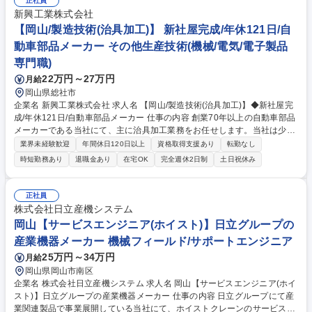
正社員
じて、お任せする業務範囲は調整します 募集職種 【岡山/品質保証】◆新
新興工業株式会社
社屋完成/年休121日/自動車部品メーカー/福利厚生◎
【岡山/製造技術(治具加工)】 新社屋完成/年休121日/自
動車部品メーカー その他生産技術(機械/電気/電子製品
専門職)
22万円～27万円
月給
岡山県総社市
企業名 新興工業株式会社 求人名 【岡山/製造技術(治具加工)】◆新社屋完
成/年休121日/自動車部品メーカー 仕事の内容 創業70年以上の自動車部品
メーカーである当社にて、主に治具加工業務をお任せします。当社は少量
生産や試作品も対応することが多いため、社内で使用される様々な治具加
業界未経験歓迎
年間休日120日以上
資格取得支援あり
転勤なし
工を行っています。 【具体的に】 ■治具部品加工（要求精度に適した部品
時短勤務あり
退職金あり
在宅OK
完全週休2日制
土日祝休み
加工工程の計画と加工） ■外部業者の選定と手配（品質、価格の査定と日
程管理） ■各種試作対応（試作用簡易治具の製作、試作加工、検査対応）
【主な社内設備】複合加工機、歯車研削盤、金属3Dプリンタ、グライデ
正社員
ィングセンタ、マシニングセンタ、NC旋盤、汎用平面研削盤など 募集職
株式会社日立産機システム
種 【岡山/製造技術(治具加工)】◆新社屋完成/年休121日/自動車部品メー
岡山【サービスエンジニア(ホイスト)】日立グループの
カー
産業機器メーカー 機械フィールド/サポートエンジニア
25万円～34万円
月給
岡山県岡山市南区
企業名 株式会社日立産機システム 求人名 岡山【サービスエンジニア(ホイ
スト)】日立グループの産業機器メーカー 仕事の内容 日立グループにて産
業関連製品で事業展開している当社にて、ホイストクレーンのサービスエ