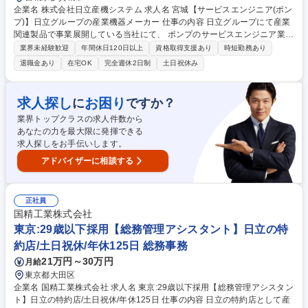
企業名 株式会社日立産機システム 求人名 宮城【サービスエンジニア(ポン
プ)】日立グループの産業機器メーカー 仕事の内容 日立グループにて産業
関連製品で事業展開している当社にて、 ポンプのサービスエンジニア業務
をお任せいたします。 【業務内容】■顧客先に設置されているポンプにつ
業界未経験歓迎
年間休日120日以上
資格取得支援あり
時短勤務あり
いて、設置後のアフターメンテナンス対応(保守メンテナンス対応、修
退職金あり
在宅OK
完全週休2日制
土日祝休み
理・更新計画の提案等) ※建物への建設改変等の実作業は発生致しませ
ん。【働き方】原則土日祝休みで昼時間帯のフレックス勤務になります
が、お客様からの要望でまれに土日出勤や夜間対応がございます。ただ
求人探し
お困り
に
ですか？
し、その場合でも勤務時間調整等、勤怠管理を徹底しております。 募集職
業界トップクラスの求人件数から
種 宮城【サービスエンジニア(ポンプ)】日立グループの産業機器メーカー
あなたの力を最大限に発揮できる
求人探しをお手伝いします。
アドバイザーに相談する
正社員
国精工業株式会社
東京:29歳以下採用【総務管理アシスタント】日立の特
約店/土日祝休/年休125日 総務事務
21万円～30万円
月給
東京都大田区
企業名 国精工業株式会社 求人名 東京:29歳以下採用【総務管理アシスタン
ト】日立の特約店/土日祝休/年休125日 仕事の内容 日立の特約店として産