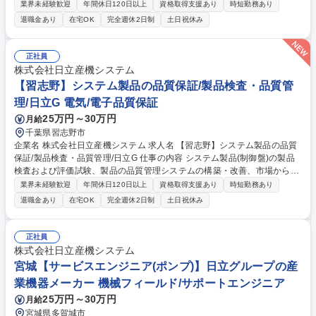
ンジニア業務をお任せいたします。 【業務内容】 ■顧客先に設置されてい
業界未経験歓迎
年間休日120日以上
資格取得支援あり
時短勤務あり
るクリーンエアについて、設置後のアフターメンテナンス対応(保守メン
退職金あり
在宅OK
完全週休2日制
土日祝休み
テナンス対応、修理・更新計画の提案等)※建物への建設改変等の実作業
は発生致しません。 募集職種 愛知【サービスエンジニア(クリーンエア)】
日立グループの産業機器メーカー
正社員
株式会社日立産機システム
【習志野】システム製品の品質保証/製品検査・品質管
理/日立G 電気/電子品質保証
25万円～30万円
月給
千葉県習志野市
企業名 株式会社日立産機システム 求人名 【習志野】システム製品の品質
保証/製品検査・品質管理/日立G 仕事の内容 システム製品(制御盤)の製品
検査および評価試験、製品の品質管理システムの構築・改善、市場からの
クレーム対応、返却不具合品の原因調査業務をお任せいたします。 【詳
業界未経験歓迎
年間休日120日以上
資格取得支援あり
時短勤務あり
細】 測定器や治工具・設備を使用して製品検査や性能確認試験を実施し品
退職金あり
在宅OK
完全週休2日制
土日祝休み
質を確認/試験結果の整理・判定および報告書作成/場内で発生する品質影
響課題の解決、作業者への指導、検査方法提案/製造不良発生時の対策元と
の折衝/返却製品の原因調査と報告書作成 【変更の範囲】当社業務全般 募
正社員
集職種 【習志野】システム製品の品質保証/製品検査・品質管理/日立G
株式会社日立産機システム
宮城【サービスエンジニア(ポンプ)】日立グループの産
業機器メーカー 機械フィールド/サポートエンジニア
25万円～30万円
月給
宮城県多賀城市