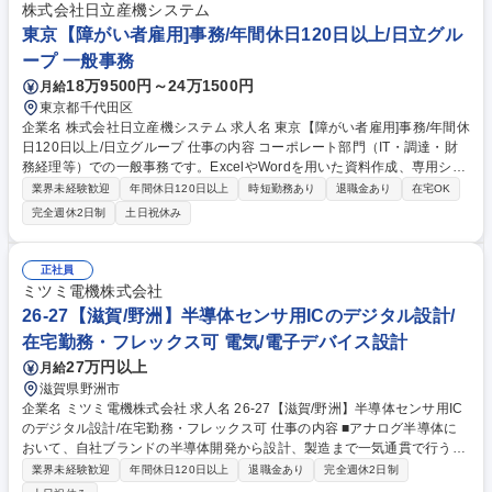
ます。また、内部統制の整備・運用管理を行い、公認会計士・税務監査へ
株式会社日立産機システム
の対応、内部監査の実施などを担当します。 募集職種 習志野【経理/予
東京【障がい者雇用]事務/年間休日120日以上/日立グル
算・決算、原価計算、業績管理等】日立グループ/年休126日
ープ 一般事務
18万9500円～24万1500円
月給
東京都千代田区
企業名 株式会社日立産機システム 求人名 東京【障がい者雇用]事務/年間休
日120日以上/日立グループ 仕事の内容 コーポレート部門（IT・調達・財
務経理等）での一般事務です。ExcelやWordを用いた資料作成、専用シス
テムへのデータ入力、書類整理などの庶務業務を通じ、組織の円滑な運営
業界未経験歓迎
年間休日120日以上
時短勤務あり
退職金あり
在宅OK
をサポートしていただきます。 配属先はIT、調達、財務経理といったコー
完全週休2日制
土日祝休み
ポレート部門のいずれかとなります。主な業務は、PCを使用したデータ
集計や資料作成、社内専用システムへの入力作業、およびファイリング等
の事務全般です。周囲とコミュニケーションを取りながら進める業務が中
正社員
心となります。会社の定める範囲で職務内容の変更が生じる場合がありま
ミツミ電機株式会社
すが、転勤はなく、腰を据えて事務スキルを発揮できる環境です。 募集職
26-27【滋賀/野洲】半導体センサ用ICのデジタル設計/
種 東京【障がい者雇用]事務/年間休日120日以上/日立グループ
在宅勤務・フレックス可 電気/電子デバイス設計
27万円以上
月給
滋賀県野洲市
企業名 ミツミ電機株式会社 求人名 26-27【滋賀/野洲】半導体センサ用IC
のデジタル設計/在宅勤務・フレックス可 仕事の内容 ■アナログ半導体に
おいて、自社ブランドの半導体開発から設計、製造まで一気通貫で行う事
業とお客様の半導体を受託生産するファウンドリ事業を行う当社にて、セ
業界未経験歓迎
年間休日120日以上
退職金あり
完全週休2日制
ンサ用ICのデジタル回路設計をお任せします。 (1)センサ用ICの論理設