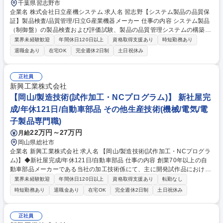
千葉県習志野市
企業名 株式会社日立産機システム 求人名 習志野【システム製品の品質保
証】製品検査/品質管理/日立G産業機器メーカー 仕事の内容 システム製品
（制御盤）の製品検査および評価試験、製品の品質管理システムの構築と
改善による製品品質の向上、市場からのクレーム対応、返却不具合品の原
業界未経験歓迎
年間休日120日以上
資格取得支援あり
時短勤務あり
因調査業務をお任せいたします。 【業務内容】■測定器や治工具・設備を
退職金あり
在宅OK
完全週休2日制
土日祝休み
使用して製品検査や性能確認試験を実施し、要求されている品質を満たし
ていること確認■試験結果の整理と判定、および報告書作成■場内で発生す
る品質に影響する課題解決、作業者への指導、検査方法の提案■製造不良
正社員
発生時の対策元との折衝■返却された製品の原因調査と調査報告書の作成
新興工業株式会社
■業務内容の変更の範囲：当社業務全般 募集職種 習志野【システム製品の
【岡山/製造技術(試作加工・NCプログラム)】 新社屋完
品質保証】製品検査/品質管理/日立G産業機器メーカー
成/年休121日/自動車部品 その他生産技術(機械/電気/電
子製品専門職)
22万円～27万円
月給
岡山県総社市
企業名 新興工業株式会社 求人名 【岡山/製造技術(試作加工・NCプログラ
ム)】◆新社屋完成/年休121日/自動車部品 仕事の内容 創業70年以上の自
動車部品メーカーである当社の加工技術係にて、主に開発試作品における
加工技術業務全般をお任せします。難易度の高い開発試作品を短納期で対
業界未経験歓迎
年間休日120日以上
資格取得支援あり
転勤なし
応可能な設備導入・組織体制が整っている環境です！ 【具体的に】■開発
時短勤務あり
退職金あり
在宅OK
完全週休2日制
土日祝休み
試作品の加工時間・費用見積（製品要求に合わせた最適な工法、設備、工
具の選定/試作加工費の見積） ■NC制御設備のプログラム作成・編集(見積
に沿ったNCプログラムの作成・トライアル実施） ■各種試作対応（試作
正社員