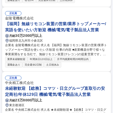
退職金あり
在宅OK
完全週休2日制
土日祝休み
ターメンテナンス対応(保守メンテナンス対応、修理・更新計画の提案等)
を行います。 ※建物への建設改変等の実作業は発生いたしません。 高い
シェアを誇る製品に携わるため、技術的な知見を深められるとともに、製
正社員
造現場の安定稼働を支える大きなやりがいを感じられます。 募集職種
金陵電機株式会社
【兵庫】サービスエンジニア(大型空気圧縮機)/日立グループ
【福岡】無線リモコン装置の営業/業界トップメーカー/
英語を使いたい方歓迎 機械/電気/電子製品法人営業
30万2000円以上
月給
福岡県北九州市小倉北区
企業名 金陵電機株式会社 求人名 【福岡】無線リモコン装置の営業/業界ト
ップメーカー/英語を使いたい方歓迎 仕事の内容 ■産業機器分野で様々な
事業展開をする当社で、無線リモコン装置(テレコン)の提案営業です。常
に最先端技術を視野に入れながら、さまざまな機器・システム提案を行っ
業界未経験歓迎
年間休日120日以上
月平均残業時間20時間以内
ていただきます。 【営業スタイル】顧客のニーズを汲み取りながら最適な
退職金あり
完全週休2日制
土日祝休み
ソリューション提案を行います。既存顧客のリプレイス提案の他、新規設
備導入の際にはゼロからの提案も実施。専門知識が必要な場合は技術者も
同行し打合せを行います。【担当エリア】九州全域、山口県、広島県、島
正社員
根県。出張は1、2カ月に1度程度【主な取引先】日本製鉄/JFEスチール/神
中央精工株式会社
戸製鋼など大手多数【働き方】残業月10時間以下とメリハリをつけて働け
未経験歓迎 【総務】コマツ・日立グループ直取引の安
る環境です！ 募集職種 【福岡】無線リモコン装置の営業/業界トップメー
定商社/年休129日 機械/電気/電子製品法人営業
カー/英語を使いたい方歓迎
23万8000円以上
月給
東京都港区
企業名 中央精工株式会社 求人名 ★未経験歓迎★【総務】コマツ・日立グ