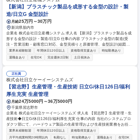
の産業機器メーカー
【新潟】プラスチック製品を成形する金型の設計・製
造/日立G 金型設計
25万円～30万円
月給
新潟県胎内市
企業名 株式会社日立産機システム 求人名 【新潟】プラスチック製品を成
形する金型の設計・製造/日立G 仕事の内容 プラスチック金型の製造(受
注・営業活動・顧客窓口対応、金型見積りと原価管理、金型設計(組図、
部品、部品表、仕様書の作成、2D・3Dモデリング設計)をお任せいたしま
業界未経験歓迎
年間休日120日以上
資格取得支援あり
時短勤務あり
す。 【業務内容】 ■顧客訪問し案件情報を入手、TEL・メール等で対応/顧
退職金あり
在宅OK
完全週休2日制
土日祝休み
客仕様をもとに金型構造の構想検討し見積りを行う ■仕様、構想図、他資
料をもってDRを行い詳細設計を進め金型図面を作成・手配/2DCAD・3D
CADを使用し金型設計 ■金型完成後の試作成形において客先へ伺い立合い
正社員
募集職種 【新潟】プラスチック製品を成形する金型の設計・製造/日立G
株式会社日立ケーイーシステムズ
【習志野】生産管理・生産技術 日立G/休日126日/福利
厚生充実 生産管理
24万5000円～36万5000円
月給
千葉県習志野市
企業名 株式会社日立ケーイーシステムズ 求人名 【習志野】生産管理・生
産技術◆日立G/休日126日/福利厚生充実 仕事の内容 当社のシステムプロ
ダクツ部にて、ハードウェア製品の生産管理および生産技術業務をお任せ
します。お客様の注文に合わせた生産計画の策定や納期調整など、製造現
業界未経験歓迎
年間休日120日以上
資格取得支援あり
場を支える重要なポジションです。 【詳細】■生産計画策定、材料手配、
月平均残業時間20時間以内
転勤なし
時短勤務あり
退職金あり
在宅OK