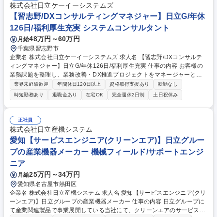
株式会社日立ケーイーシステムズ
【習志野/DXコンサルティングマネジャー】日立G/年休
126日/福利厚生充実 システムコンサルタント
48万円～60万円
月給
千葉県習志野市
企業名 株式会社日立ケーイーシステムズ 求人名 【習志野/DXコンサルテ
ィングマネジャー】日立G/年休126日/福利厚生充実 仕事の内容 お客様の
業務課題を整理し、業務改善・DX推進プロジェクトをマネージャーとし
てリードしていただきます。kintoneの技術者ではなく、業務を深く理解
業界未経験歓迎
年間休日120日以上
資格取得支援あり
転勤なし
し課題解決できる方を求めています。 ≪詳細≫ ■PM（要件整理、計画策
時短勤務あり
退職金あり
在宅OK
完全週休2日制
土日祝休み
定、進捗・品質・予算管理等） ■業務コンサルティング（現状分析、改善
設計、業務標準化等） ■提案活動（業務改善、kintoneやAI、SaaS連携提
案等） ■組織マネジメント（メンバーやパートナー管理、人材育成等）
正社員
【業務内容の変更範囲】当社の指定する業務 募集職種 【習志野/DXコンサ
株式会社日立産機システム
ルティングマネジャー】日立G/年休126日/福利厚生充実
愛知【サービスエンジニア(クリーンエア)】日立グルー
プの産業機器メーカー 機械フィールド/サポートエンジ
ニア
25万円～34万円
月給
愛知県名古屋市熱田区
企業名 株式会社日立産機システム 求人名 愛知【サービスエンジニア(クリ
ーンエア)】日立グループの産業機器メーカー 仕事の内容 日立グループに
て産業関連製品で事業展開している当社にて、クリーンエアのサービスエ