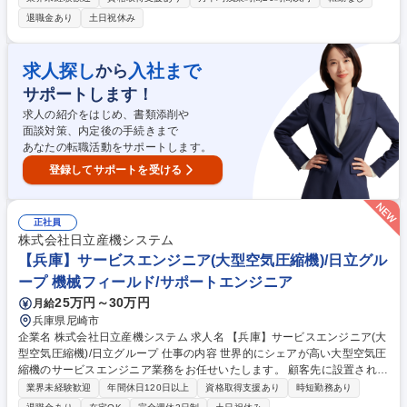
取れる平面図に展開します ■データ作成（CAM）： レーザー加工機など
退職金あり
土日祝休み
を動かすための専用データを作成します ■現場連携・軽作業： データの通
りに加工できるか現場の職人と打ち合わせたり、加工された部品（重量物
を含む）の確認・移動などの付随業務を行います 【使用CAD】■DraftSig
求人探し
入社まで
から
ht（AutoCad）■SolidWorks（Fusion360） 募集職種 滋賀【CAD/CAMオ
サポートします！
ペレーター】未経験から一生モノのスキルを
求人の紹介をはじめ、書類添削や
面談対策、内定後の手続きまで
あなたの転職活動をサポートします。
登録してサポートを受ける
正社員
株式会社日立産機システム
【兵庫】サービスエンジニア(大型空気圧縮機)/日立グル
ープ 機械フィールド/サポートエンジニア
25万円～30万円
月給
兵庫県尼崎市
企業名 株式会社日立産機システム 求人名 【兵庫】サービスエンジニア(大
型空気圧縮機)/日立グループ 仕事の内容 世界的にシェアが高い大型空気圧
縮機のサービスエンジニア業務をお任せいたします。 顧客先に設置されて
いる大型空気圧縮機のアフターメンテナンス対応をご担当いただきます。
業界未経験歓迎
年間休日120日以上
資格取得支援あり
時短勤務あり
【業務内容】 顧客先に設置されている空気圧縮機について、設置後のアフ