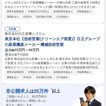
イスト)/日立グループ産業機械メーカー 仕事の内容 工場や倉庫等で利用さ
れるホイストやチェーンブロック(重い荷物を持ち上げたり吊るすための
装置)のフィールドエンジニアを担当。 顧客先に設置されている装置のア
業界未経験歓迎
年間休日120日以上
資格取得支援あり
時短勤務あり
フターメンテナンス対応等をお任せします。 【具体的には】 顧客先に設
退職金あり
在宅OK
完全週休2日制
土日祝休み
置された装置の保守メンテナンス対応、修理・更新計画の提案等を行いま
す。 ※建物への建設改変等の実作業は発生いたしません。 【働き方】 原
則土日祝休みで昼時間帯のフレックス勤務です。お客様の要望でまれに土
正社員
日出勤や夜間対応がございますが、勤務時間調整等、勤怠管理を徹底して
株式会社日立産機システム
います。OJTを通じてじっくり業務に慣れていただけます。 募集職種
東京本社【技術営業(クリーンエア装置)】日立グループ
【滋賀】サービスエンジニア(ホイスト)/日立グループ産業機械メーカー
の産業機器メーカー 機械技術営業
25万円～30万円
月給
東京都千代田区
企業名 株式会社日立産機システム 求人名 東京本社【技術営業(クリーンエ
ア装置)】日立グループの産業機器メーカー 仕事の内容 半導体/食品加工工
場等のクリーンルーム化を支えるクリーンエア装置の技術提案/保守対応を
お任せ。高い省エネ技術と国内トップクラスのシェアを誇るクリーンエア
業界未経験歓迎
年間休日120日以上
資格取得支援あり
時短勤務あり
事業。成長領域の清浄環境づくりに技術面から関与。 【具体的な業務内
退職金あり
在宅OK
完全週休2日制
土日祝休み
容】 ■産業用空気清浄機器の技術提案 ■筐体構造・部品選定など設計基礎
の習得 ■既存顧客への仕様確認・課題ヒアリング ■簡単なメンテナンス、
保守対応 ■全国顧客先への出張対応、導入支援 募集職種 東京本社【技術
※
非公開求人
25
万件
は
以上
営業(クリーンエア装置)】日立グループの産業機器メーカー
ご登録いただくと、約
25
万件の
非公開求人からご希望に沿った
求人をご紹介します。