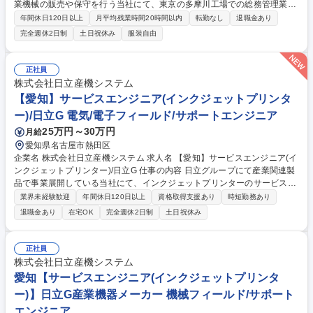
業機械の販売や保守を行う当社にて、東京の多摩川工場での総務管理業務
を担当。入社後はアシスタント業務からスタートし、段階的に社員のサポ
年間休日120日以上
月平均残業時間20時間以内
転勤なし
退職金あり
ートや事業場運営に必要な業務を幅広く学べます。 【業務具体例】 電話
完全週休2日制
土日祝休み
服装自由
対応、受付案内、備品発注、郵送物受発信、経費精算など他部署や社員の
サポートをお願いいたします。 【業務内容の変更の範囲：当社業務全般】
募集職種 東京:29歳以下採用【総務管理アシスタント】日立の特約店/土日
正社員
祝休/年休125日
株式会社日立産機システム
【愛知】サービスエンジニア(インクジェットプリンタ
ー)/日立G 電気/電子フィールド/サポートエンジニア
25万円～30万円
月給
愛知県名古屋市熱田区
企業名 株式会社日立産機システム 求人名 【愛知】サービスエンジニア(イ
ンクジェットプリンター)/日立G 仕事の内容 日立グループにて産業関連製
品で事業展開している当社にて、インクジェットプリンターのサービスエ
ンジニア業務をお任せいたします。 設置後のアフターメンテナンス対応を
業界未経験歓迎
年間休日120日以上
資格取得支援あり
時短勤務あり
ご担当いただきます。 【業務内容】 顧客先に設置されているインクジェ
退職金あり
在宅OK
完全週休2日制
土日祝休み
ットプリンターについて、設置後のアフターメンテナンス対応(保守メン
テナンス対応、修理・更新計画の提案等)を行います。※建物への建設改
変等の実作業は発生いたしません。 【魅力】 工場や物流現場等で印字・
正社員
マーキング用途として不可欠な産業用プリンターを扱い、トラブル解決や
株式会社日立産機システム
予防保全を通じて顧客の生産活動に貢献できます。 募集職種 【愛知】サ
愛知【サービスエンジニア(インクジェットプリンタ
ービスエンジニア(インクジェットプリンター)/日立G
ー)】日立G産業機器メーカー 機械フィールド/サポート
エンジニア