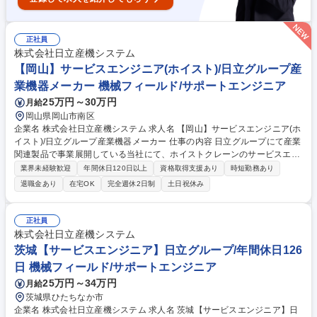
正社員
株式会社日立産機システム
【岡山】サービスエンジニア(ホイスト)/日立グループ産
業機器メーカー 機械フィールド/サポートエンジニア
25万円～30万円
月給
岡山県岡山市南区
企業名 株式会社日立産機システム 求人名 【岡山】サービスエンジニア(ホ
イスト)/日立グループ産業機器メーカー 仕事の内容 日立グループにて産業
関連製品で事業展開している当社にて、ホイストクレーンのサービスエン
ジニア業務をお任せいたします。 顧客先に設置されている製品のアフター
業界未経験歓迎
年間休日120日以上
資格取得支援あり
時短勤務あり
メンテナンス対応をご担当いただきます。 【業務内容】 顧客先に設置さ
退職金あり
在宅OK
完全週休2日制
土日祝休み
れているホイストクレーンについて、設置後のアフターメンテナンス対応
(保守メンテナンス対応、修理・更新計画の提案等)を行います。※建物へ
の建設改変等の実作業は発生いたしません。 【魅力】 OJTを通じて着実
正社員
に技術を身につけることができ、社会インフラを支えるやりがいを実感で
株式会社日立産機システム
きます。労務管理も徹底されており安心して働ける環境です。 募集職種
茨城【サービスエンジニア】日立グループ/年間休日126
【岡山】サービスエンジニア(ホイスト)/日立グループ産業機器メーカー
日 機械フィールド/サポートエンジニア
25万円～34万円
月給
茨城県ひたちなか市
企業名 株式会社日立産機システム 求人名 茨城【サービスエンジニア】日