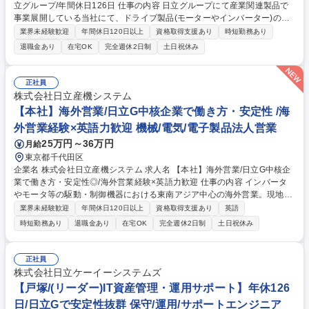
立グループ/年間休日126日 仕事の内容 日立グループにて産業関連製品で
事業展開している当社にて、ドライブ製品(モーターやインバーター)のサ
ービスエンジニア業務をお任せいたします。 【職務詳細】 顧客先に設置
業界未経験歓迎
年間休日120日以上
資格取得支援あり
時短勤務あり
されているドライブ製品について、設置後のアフターメンテナンス対応
退職金あり
在宅OK
完全週休2日制
土日祝休み
(保守メンテナンス対応、修理・更新計画の提案等) 【魅力】 機械や装置に
触れ、顧客の喜ぶ顔や生の声に直接触れることができます。 募集職種 茨
城【サービスエンジニア】日立グループ/年間休日126日
正社員
株式会社日立産機システム
【本社】海外営業/日立G中核企業で働き方・安定性 /海
外営業経験×英語力歓迎 機械/電気/電子製品法人営業
25万円～36万円
月給
東京都千代田区
企業名 株式会社日立産機システム 求人名 【本社】海外営業/日立G中核企
業で働き方・安定性◎/海外営業経験×英語力歓迎 仕事の内容 インバータ
やモータ等の駆動・制御機器における東南アジア中心の海外営業。現地グ
ループ販社や代理店と連携し、営業戦略立案から予算管理、商談、ソリュ
業界未経験歓迎
年間休日120日以上
資格取得支援あり
英語
ーション提案まで一貫して担当します。 【詳細】 担当地域の営業戦略立
時短勤務あり
退職金あり
在宅OK
完全週休2日制
土日祝休み
案・予実管理・商談・アフターフォロー。海外グループ会社や代理店の拡
販支援、技術部門との折衝、契約交渉。提案資料作成やWeb・訪問での打
合せ。 【魅力】 日立グループのスケール感のもと、海外市場の新規開拓
正社員
や既存深耕をリード。将来は海外プロジェクトや海外赴任など多角的なキ
株式会社日立ケーイーシステムズ
ャリアパスを描けます。 募集職種 【本社】海外営業/日立G中核企業で働
【戸塚/(リーダー)IT資産管理・運用サポート】年休126
き方・安定性◎/海外営業経験×英語力歓迎
日/日立Gで安定性抜群 保守/運用/サポートエンジニア