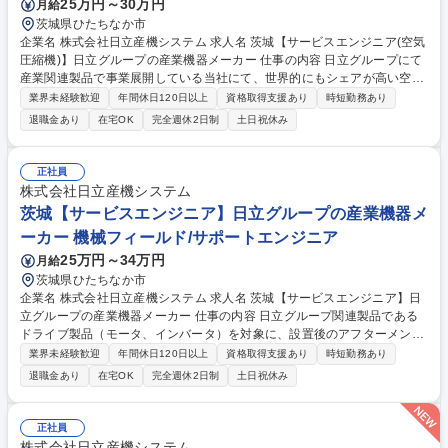
25万円～30万円
月給
茨城県ひたちなか市
企業名 株式会社日立産機システム 求人名 茨城【サービスエンジニア(空気
圧縮機)】日立グループの産業機器メーカー 仕事の内容 日立グループにて
産業関連製品で事業展開している当社にて、世界的にもシェアが高い空気
圧縮機のサービスエンジニア業務をお任せいたします。 【業務内容】■顧
業界未経験歓迎
年間休日120日以上
資格取得支援あり
時短勤務あり
客先に設置されている空気圧縮機について、設置後のアフターメンテナン
退職金あり
在宅OK
完全週休2日制
土日祝休み
ス対応(保守メンテナンス対応、修理・更新計画の提案等)※建物への建設
改変等の実作業は発生致しません。【働き方】原則土日祝休みで昼時間帯
のフレックス勤務になりますが、お客様からの要望でまれに土日出勤や夜
正社員
間対応がございます。ただし、その場合でも勤務時間調整等、勤怠管理を
株式会社日立産機システム
徹底しております。 募集職種 茨城【サービスエンジニア(空気圧縮機)】日
茨城【サービスエンジニア】日立グループの産業機器メ
立グループの産業機器メーカー
ーカー 機械フィールド/サポートエンジニア
25万円～34万円
月給
茨城県ひたちなか市
企業名 株式会社日立産機システム 求人名 茨城【サービスエンジニア】日
立グループの産業機器メーカー 仕事の内容 日立グループ関連製品である
ドライブ製品（モータ、インバータ）を対象に、設置後のアフターメンテ
ナンス業務をお任せします。顧客先での点検・修理を通じて、安定稼働を
業界未経験歓迎
年間休日120日以上
資格取得支援あり
時短勤務あり
支えていただきます。 【具体的には】 顧客先に設置されているドライブ
退職金あり
在宅OK
完全週休2日制
土日祝休み
製品について、保守メンテナンス対応を行っていただきます。定期点検、
故障時の修理対応、部品交換を実施し、必要に応じて更新計画の提案も行
います。入社後は先輩社員との同行からスタートし、業務を段階的に習得
正社員
していただきます。 募集職種 茨城【サービスエンジニア】日立グループ
株式会社日立産機システム