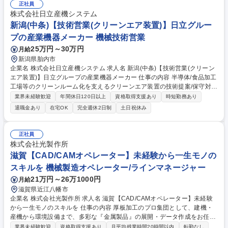
ますが、慣れてきたら一部新規顧客へのアプローチもしてもらいます。
正社員
【商材について】製鉄や農業用トラクター、ショベルカーなどの建機、鉄
株式会社日立産機システム
道など幅広い分野で重要な配管固定用の部材です。普段目にしない部分に
新潟(中条)【技術営業(クリーンエア装置)】日立グルー
はなりますが、この部材がないと成り立たない重要な部材に関われます！
プの産業機器メーカー 機械技術営業
募集職種 【営業(産業機器)】製鉄や鉄道など幅広い分野に使われる重要な
25万円～30万円
月給
部材を担当！
新潟県胎内市
企業名 株式会社日立産機システム 求人名 新潟(中条)【技術営業(クリーン
エア装置)】日立グループの産業機器メーカー 仕事の内容 半導体/食品加工
工場等のクリーンルーム化を支えるクリーンエア装置の技術提案/保守対応
をお任せ。高い省エネ技術と国内トップクラスのシェアを誇るクリーンエ
業界未経験歓迎
年間休日120日以上
資格取得支援あり
時短勤務あり
ア事業。成長領域の清浄環境づくりに技術面から関与。 【具体的な業務内
退職金あり
在宅OK
完全週休2日制
土日祝休み
容】 ■産業用空気清浄機器の技術提案 ■筐体構造・部品選定など設計基礎
の習得 ■既存顧客への仕様確認・課題ヒアリング ■簡単なメンテナンス、
保守対応 ■全国顧客先への出張対応、導入支援 募集職種 新潟(中条)【技術
正社員
営業(クリーンエア装置)】日立グループの産業機器メーカー
株式会社光製作所
滋賀【CAD/CAMオペレーター】未経験から一生モノの
スキルを 機械製造オペレーター/ラインマネージャー
21万円～26万1000円
月給
滋賀県近江八幡市
企業名 株式会社光製作所 求人名 滋賀【CAD/CAMオペレーター】未経験
から一生モノのスキルを 仕事の内容 厚板加工のプロ集団として、建機・
産機から環境設備まで、多彩な『金属製品』の展開・データ作成をお任せ
します。 ■図面の展開： 大手メーカーからの3D/2D図面を、加工機が読み
業界未経験歓迎
資格取得支援あり
月平均残業時間20時間以内
転勤なし