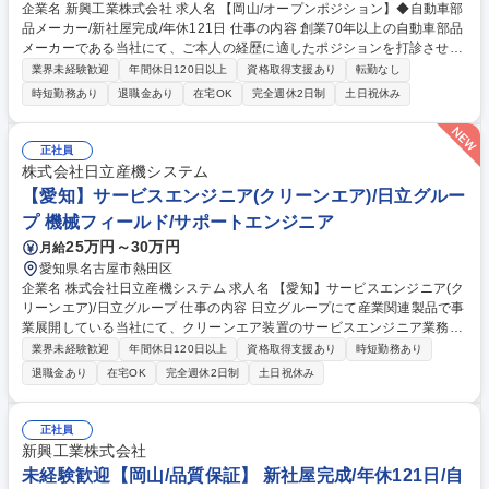
企業名 新興工業株式会社 求人名 【岡山/オープンポジション】◆自動車部
品メーカー/新社屋完成/年休121日 仕事の内容 創業70年以上の自動車部品
メーカーである当社にて、ご本人の経歴に適したポジションを打診させて
いただきます。まずはご応募くださいませ。 【ポジション例】 ・生産技
業界未経験歓迎
年間休日120日以上
資格取得支援あり
転勤なし
術 ・加工技術 ・品質保証 ・設備保全 ※その他、社内のエンジニアポジシ
時短勤務あり
退職金あり
在宅OK
完全週休2日制
土日祝休み
ョンを幅広く検討します 募集職種 【岡山/オープンポジション】◆自動車
部品メーカー/新社屋完成/年休121日
正社員
株式会社日立産機システム
【愛知】サービスエンジニア(クリーンエア)/日立グルー
プ 機械フィールド/サポートエンジニア
25万円～30万円
月給
愛知県名古屋市熱田区
企業名 株式会社日立産機システム 求人名 【愛知】サービスエンジニア(ク
リーンエア)/日立グループ 仕事の内容 日立グループにて産業関連製品で事
業展開している当社にて、クリーンエア装置のサービスエンジニア業務
(設置後のアフターメンテナンス対応、修理・更新計画の提案等)をお任せ
業界未経験歓迎
年間休日120日以上
資格取得支援あり
時短勤務あり
いたします。 【詳細】 顧客先に設置されているクリーンエア装置につい
退職金あり
在宅OK
完全週休2日制
土日祝休み
て、設置後のアフターメンテナンス対応(保守メンテナンス対応、修理・
更新計画の提案等)を行います。※建物への建設改変等の実作業は発生致
しません。 【働き方】 原則土日祝休みで昼時間帯のフレックス勤務。お
正社員
客様からの要望でまれに土日出勤や夜間対応がございますが、勤務時間調
新興工業株式会社
整等、勤怠管理を徹底しております。 募集職種 【愛知】サービスエンジ
未経験歓迎【岡山/品質保証】 新社屋完成/年休121日/自
ニア(クリーンエア)/日立グループ