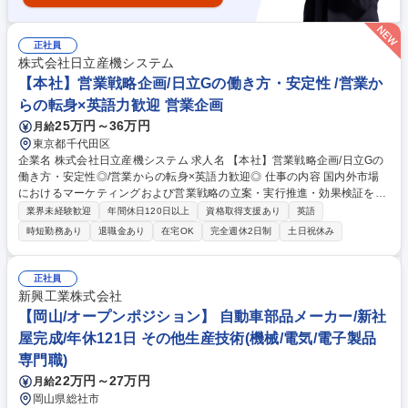
正社員
株式会社日立産機システム
【本社】営業戦略企画/日立Gの働き方・安定性 /営業か
らの転身×英語力歓迎 営業企画
25万円～36万円
月給
東京都千代田区
企業名 株式会社日立産機システム 求人名 【本社】営業戦略企画/日立Gの
働き方・安定性◎/営業からの転身×英語力歓迎◎ 仕事の内容 国内外市場
におけるマーケティングおよび営業戦略の立案・実行推進・効果検証を担
当。市場・顧客データの分析に基づき、国内外の営業部門や代理店に向け
業界未経験歓迎
年間休日120日以上
資格取得支援あり
英語
た戦略推進やKPI管理、経営向けレポート作成を行います。 【詳細】デー
時短勤務あり
退職金あり
在宅OK
完全週休2日制
土日祝休み
タ分析に基づくターゲット市場・重点顧客の攻略方針策定。営業・事業部
門・海外拠点との施策検討や実行フォロー。Excel・PowerPointを用いた
集計・報告資料作成、施策実行後のKPIモニタリングと改善立案。【魅
正社員
力】事業成長に直結する戦略立案から推進まで一貫して携われるポジショ
新興工業株式会社
ン。国内外のステークホルダーと協業し、グローバル視点での市場開拓や
【岡山/オープンポジション】 自動車部品メーカー/新社
戦略推進のスキルを高められます。 募集職種 【本社】営業戦略企画/日立
屋完成/年休121日 その他生産技術(機械/電気/電子製品
Gの働き方・安定性◎/営業からの転身×英語力歓迎◎
専門職)
22万円～27万円
月給
岡山県総社市