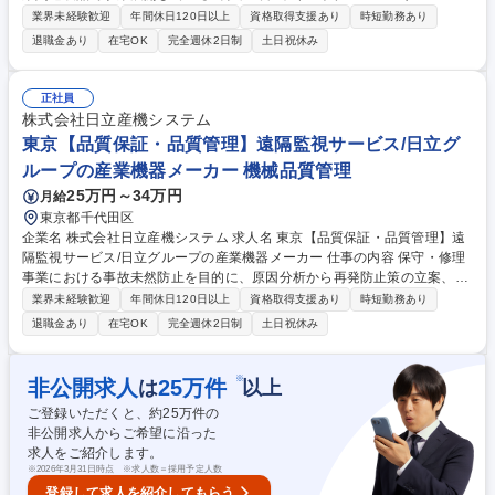
ンジニア業務をお任せいたします。 【業務内容】 ■顧客先に設置されてい
業界未経験歓迎
年間休日120日以上
資格取得支援あり
時短勤務あり
るホイストクレーンについて、設置後のアフターメンテナンス対応(保守
退職金あり
在宅OK
完全週休2日制
土日祝休み
メンテナンス対応、修理・更新計画の提案等) ※建物への建設改変等の実
作業は発生致しません。 募集職種 岡山【サービスエンジニア(ホイスト)】
日立グループの産業機器メーカー
正社員
株式会社日立産機システム
東京【品質保証・品質管理】遠隔監視サービス/日立グ
ループの産業機器メーカー 機械品質管理
25万円～34万円
月給
東京都千代田区
企業名 株式会社日立産機システム 求人名 東京【品質保証・品質管理】遠
隔監視サービス/日立グループの産業機器メーカー 仕事の内容 保守・修理
事業における事故未然防止を目的に、原因分析から再発防止策の立案、顧
客引渡しまでの品質業務をお任せします。部門内の品質保証体制構築や、
業界未経験歓迎
年間休日120日以上
資格取得支援あり
時短勤務あり
全社品質規程に基づく運用・改善にも携わっていただきます。 【具体的に
退職金あり
在宅OK
完全週休2日制
土日祝休み
は】 サービス事故発生時の原因分析、是正・再発防止策を策定していただ
きます。策定内容を部門内へ展開し、品質保証規程に沿った運用を推進し
ます。ISO9001に基づく品質マネジメントシステムの運営、認証取得・維
※
非公開求人
25
万件
は
以上
持対応を行いながら、品質保証体制の企画・構築を進めていただきます。
ご登録いただくと、約
25
万件の
■業務内容の変更の範囲：当社業務全般 募集職種 東京【品質保証・品質管
非公開求人からご希望に沿った
理】遠隔監視サービス/日立グループの産業機器メーカー
求人をご紹介します。
※
2026年3月31日時点 ※求人数＝採用予定人数
登録して求人を紹介してもらう