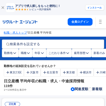
アプリで求人探しをもっと便利に！
インストール
レビュー高評価
無料
会員ログイン
/
転職・求人トップ
日立産機 平均年収
検索条件を設定する
勤務地
職種
年収
こだわり条件
雇用形態
新着のみ
勤務地の追加設定を忘れていませんか？
東京23区
大阪市
名古屋市
東京都
横浜市
川崎
日立産機 平均年収の転職・求人・中途採用情報
119
件
関連度順
新着順
1
〜
100
件目を表示中
正社員