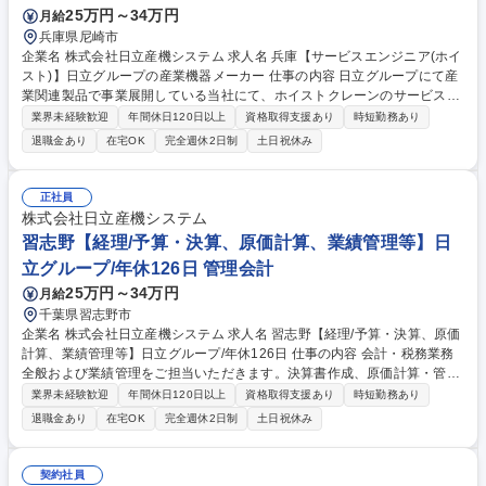
25万円～34万円
月給
兵庫県尼崎市
企業名 株式会社日立産機システム 求人名 兵庫【サービスエンジニア(ホイ
スト)】日立グループの産業機器メーカー 仕事の内容 日立グループにて産
業関連製品で事業展開している当社にて、ホイストクレーンのサービスエ
ンジニア業務をお任せいたします。 【業務内容】 ■顧客先に設置されてい
業界未経験歓迎
年間休日120日以上
資格取得支援あり
時短勤務あり
るホイストクレーンについて、設置後のアフターメンテナンス対応(保守
退職金あり
在宅OK
完全週休2日制
土日祝休み
メンテナンス対応、修理・更新計画の提案等) ※建物への建設改変等の実
作業は発生致しません。 募集職種 兵庫【サービスエンジニア(ホイスト)】
日立グループの産業機器メーカー
正社員
株式会社日立産機システム
習志野【経理/予算・決算、原価計算、業績管理等】日
立グループ/年休126日 管理会計
25万円～34万円
月給
千葉県習志野市
企業名 株式会社日立産機システム 求人名 習志野【経理/予算・決算、原価
計算、業績管理等】日立グループ/年休126日 仕事の内容 会計・税務業務
全般および業績管理をご担当いただきます。決算書作成、原価計算・管
理、売上・仕入・間接費の予算・実績管理を行い、業績改善をサポート。
業界未経験歓迎
年間休日120日以上
資格取得支援あり
時短勤務あり
内部統制や監査対応も担います。 【業務詳細】 基幹システム（SAP等）
退職金あり
在宅OK
完全週休2日制
土日祝休み
を活用し、決算業務や原価計算を実施し、異常値の分析・対応を行いま
す。製品別原価管理や業績管理を行い、予算編成・中期計画の策定をサポ
ート。事業部門と連携し、経営管理支援や財務視点での業績改善を推進し
契約社員