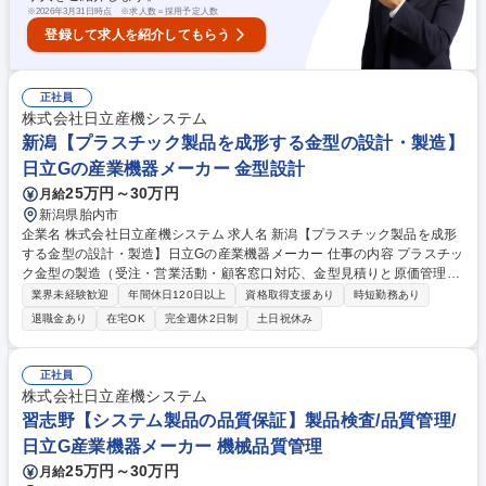
※
2026年3月31日時点 ※求人数＝採用予定人数
登録して求人を紹介してもらう
正社員
株式会社日立産機システム
新潟【プラスチック製品を成形する金型の設計・製造】
日立Gの産業機器メーカー 金型設計
25万円～30万円
月給
新潟県胎内市
企業名 株式会社日立産機システム 求人名 新潟【プラスチック製品を成形
する金型の設計・製造】日立Gの産業機器メーカー 仕事の内容 プラスチッ
ク金型の製造（受注・営業活動・顧客窓口対応、金型見積りと原価管理、
金型設計（組図、部品、部品表、仕様書の作成、2D、3Dモデリング設
業界未経験歓迎
年間休日120日以上
資格取得支援あり
時短勤務あり
計））をお任せいたします。 【業務内容】■顧客訪問し案件情報を入手し
退職金あり
在宅OK
完全週休2日制
土日祝休み
たり、TELやメール等で対応 ■顧客仕様をもとに、金型構造の構想検討し
見積りを行う ■仕様、構想図、他資料をもってDRを行い詳細設計を進
め、金型図面を作成し手配する ■金型設計においては、2DCAD、3DCAD
正社員
を使用し設計する ■金型完成後の試作成形においては、客先へ伺い立合い
株式会社日立産機システム
をする場合もあり 募集職種 新潟【プラスチック製品を成形する金型の設
習志野【システム製品の品質保証】製品検査/品質管理/
計・製造】日立Gの産業機器メーカー
日立G産業機器メーカー 機械品質管理
25万円～30万円
月給