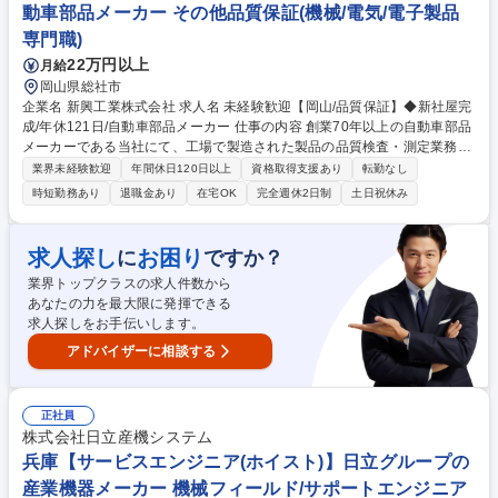
動車部品メーカー その他品質保証(機械/電気/電子製品
専門職)
22万円以上
月給
岡山県総社市
企業名 新興工業株式会社 求人名 未経験歓迎【岡山/品質保証】◆新社屋完
成/年休121日/自動車部品メーカー 仕事の内容 創業70年以上の自動車部品
メーカーである当社にて、工場で製造された製品の品質検査・測定業務を
お任せします。まずは測定具を使用した検査測定業務からスタートする、
業界未経験歓迎
年間休日120日以上
資格取得支援あり
転勤なし
育成を前提とした採用です。 【入社後の具体的業務】ノギスやマイクロメ
時短勤務あり
退職金あり
在宅OK
完全週休2日制
土日祝休み
ーターなどの測定具を使用した製品検査・測定業務からスタート。 【将来
的に】不良品発生時の処置・原因調査・報告書作成、お客様監査対応まで
幅広く担当していただきます。 募集職種 未経験歓迎【岡山/品質保証】◆
求人探し
お困り
に
ですか？
新社屋完成/年休121日/自動車部品メーカー
業界トップクラスの求人件数から
あなたの力を最大限に発揮できる
求人探しをお手伝いします。
アドバイザーに相談する
正社員
株式会社日立産機システム
兵庫【サービスエンジニア(ホイスト)】日立グループの
産業機器メーカー 機械フィールド/サポートエンジニア