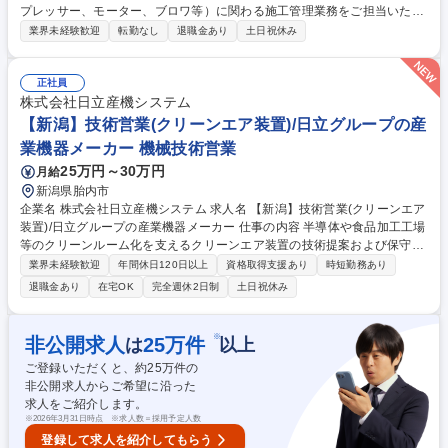
プレッサー、モーター、ブロワ等）に関わる施工管理業務をご担当いただ
きます。 主に、■機器メンテナンス業務■部門マネジメント■人材育成・指
業界未経験歓迎
転勤なし
退職金あり
土日祝休み
導 など 【詳細】当社は日本のものづくりをバックアップするため、水処
理装置やモーター、空調や電気等幅広いジャンルの設計～メンテナンスを
担当しております。昨年は上記事業を評価され宮崎県から認定を受けまし
正社員
た。 【強み】産業機械設備の販売・施工や点検・アフターサービスなど、
株式会社日立産機システム
幅広い対応力で日本産業を代表する大手メーカーのパートナー企業として
【新潟】技術営業(クリーンエア装置)/日立グループの産
成長しました。 募集職種 宮崎市/機械メンテナンス/【残業月20h程度／賞
業機器メーカー 機械技術営業
与年3回】【WEB可能】
25万円～30万円
月給
新潟県胎内市
企業名 株式会社日立産機システム 求人名 【新潟】技術営業(クリーンエア
装置)/日立グループの産業機器メーカー 仕事の内容 半導体や食品加工工場
等のクリーンルーム化を支えるクリーンエア装置の技術提案および保守対
応をお任せします。 成長領域における清浄環境づくりに技術面から関与で
業界未経験歓迎
年間休日120日以上
資格取得支援あり
時短勤務あり
きるポジションです。 【具体的には】 産業用空気清浄機器の技術提案/筐
退職金あり
在宅OK
完全週休2日制
土日祝休み
体構造・部品選定など設計基礎の習得/既存顧客への仕様確認・課題ヒアリ
ング/簡単なメンテナンス、保守対応/全国顧客先への出張対応、導入支
援。 【取扱製品】 エアシャワー、FFU、バイオハザード対策用安全キャ
※
非公開求人
25
万件
は
以上
ビネットなど、新薬開発や精密製造に欠かせない信頼性の高い商品を展開
ご登録いただくと、約
25
万件の
しています。 募集職種 【新潟】技術営業(クリーンエア装置)/日立グルー
非公開求人からご希望に沿った
プの産業機器メーカー
求人をご紹介します。
※
2026年3月31日時点 ※求人数＝採用予定人数
登録して求人を紹介してもらう