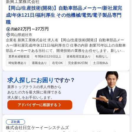
用の簡易治具の製作、実際の試作加工、検査対応） 【主な使用設備】複合
新興工業株式会社
加工機、歯車研削盤、金属3Dプリンタ、グライディングセンタ、マシニ
【岡山/生産技術(開発)】自動車部品メーカー/新社屋完
ングセンタ、NC旋盤、汎用平面研削盤など 募集職種 【岡山/製造技術(試
成/年休121日/福利厚生 その他機械/電気/電子製品専門
作加工・NCプログラム)】◆新社屋完成/年休121日/自動車部品
職
22万円～27万円
月給
岡山県総社市
企業名 新興工業株式会社 求人名 【岡山/生産技術(開発)】自動車部品メー
カー/新社屋完成/年休121日/福利厚生◎ 仕事の内容 創業70年以上の自動車
部品メーカーである当社にて、開発技術の業務をお任せします。新しい製
造設備の製作や、設備の新技術導入の検討など、創造的な仕事に取り組め
業界未経験歓迎
年間休日120日以上
資格取得支援あり
転勤なし
るポジションです。 【具体的に】■自動ライン設備の製作（検査機・位置
時短勤務あり
退職金あり
在宅OK
完全週休2日制
土日祝休み
決め機など） ■設備新技術の導入検討（3Dプリンター、カメラ導入、マイ
コン技術の活用検討など） ■市場調査と異業種製品の応用検討（新規受注
品開拓） 【部署の目的と狙い】設備内製化による社内の技術力向上や、革
求人探し
お困り
に
ですか？
新的な製造ラインの自動化による人に優しい環境作り、新市場開拓などを
業界トップクラスの求人件数から
狙います 募集職種 【岡山/生産技術(開発)】自動車部品メーカー/新社屋完
あなたの力を最大限に発揮できる
成/年休121日/福利厚生◎
求人探しをお手伝いします。
アドバイザーに相談する
正社員
株式会社日立ケーイーシステムズ