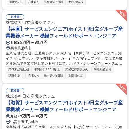
容】 ■顧客先に設置されている空気圧縮機について、設置後のアフターメ
退職金あり
在宅OK
完全週休2日制
土日祝休み
ンテナンス対応(保守メンテナンス対応、修理・更新計画の提案等)※建物
への建設改変等の実作業は発生致しません。 募集職種 兵庫【サービスエ
ンジニア(大型空気圧縮機)】日立グループの産業機器メーカー
正社員
株式会社日立産機システム
【兵庫】サービスエンジニア(ホイスト)/日立グループ産
業機器メーカー 機械フィールド/サポートエンジニア
25万円～30万円
月給
兵庫県尼崎市
企業名 株式会社日立産機システム 求人名 【兵庫】サービスエンジニア(ホ
イスト)/日立グループ産業機器メーカー 仕事の内容 日立グループにて産業
関連製品で事業展開している当社にて、ホイストクレーンのサービスエン
ジニア業務をお任せいたします。 顧客先に設置されている製品のアフター
業界未経験歓迎
年間休日120日以上
資格取得支援あり
時短勤務あり
メンテナンス対応をご担当いただきます。 【業務内容】 顧客先に設置さ
退職金あり
在宅OK
完全週休2日制
土日祝休み
れているホイストクレーンについて、設置後のアフターメンテナンス対応
(保守メンテナンス対応、修理・更新計画の提案等)を行います。※建物へ
の建設改変等の実作業は発生いたしません。 【魅力】 床上操作、玉掛、
正社員
高所作業車などの資格を活かして、産業インフラの現場を支えるスペシャ
株式会社日立産機システム
リストとして活躍できるポジションです。 募集職種 【兵庫】サービスエ
【滋賀】サービスエンジニア(ホイスト)/日立グループ産
ンジニア(ホイスト)/日立グループ産業機器メーカー
業機械メーカー 機械フィールド/サポートエンジニア
25万円～30万円
月給
滋賀県近江八幡市
企業名 株式会社日立産機システム 求人名 【滋賀】サービスエンジニア(ホ