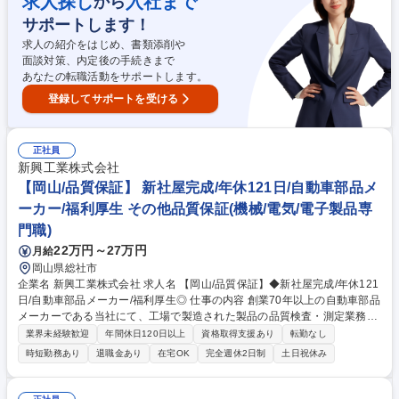
求人探し
入社まで
から
勤務。お客様要望でまれに土日出勤や夜間対応がございますが、勤務時間
サポートします！
調整等、勤怠管理を徹底しております。 募集職種 【宮城】サービスエン
ジニア(ポンプ)/日立グループ産業機器メーカー
求人の紹介をはじめ、書類添削や
面談対策、内定後の手続きまで
あなたの転職活動をサポートします。
登録してサポートを受ける
正社員
新興工業株式会社
【岡山/品質保証】 新社屋完成/年休121日/自動車部品メ
ーカー/福利厚生 その他品質保証(機械/電気/電子製品専
門職)
22万円～27万円
月給
岡山県総社市
企業名 新興工業株式会社 求人名 【岡山/品質保証】◆新社屋完成/年休121
日/自動車部品メーカー/福利厚生◎ 仕事の内容 創業70年以上の自動車部品
メーカーである当社にて、工場で製造された製品の品質検査・測定業務か
ら始まり、不良品発生時の原因調査・報告書作成、お客様監査対応まで幅
業界未経験歓迎
年間休日120日以上
資格取得支援あり
転勤なし
広く担当していただきます。 【具体的には】■ノギスやマイクロメーター
時短勤務あり
退職金あり
在宅OK
完全週休2日制
土日祝休み
などの測定具を使用した製品検査・測定業務 ■不良品発生時の処置・原因
調査・報告書作成 ■お客様監査対応 ■協力会社の監査対応 ■トラブル対応
※監査対応については、基本的に来社されることが多いです ※ご経験に応