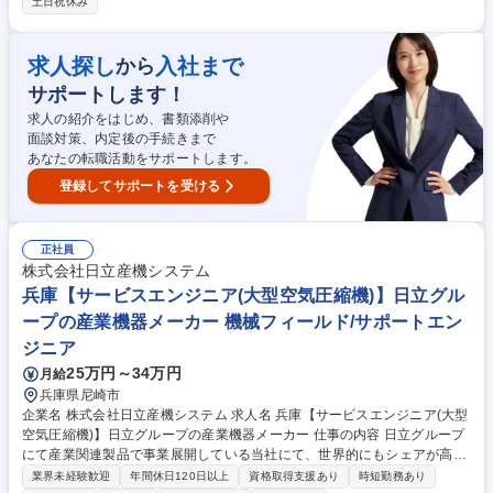
土日祝休み
計・仕様策定 (2)ICシミュレータを用いた検証 (3)アナログ/デジタル混載
設計の検討 【扱う製品領域】■電池（リチウムイオン電池保護IC、電池残
量予測IC、充電制御IC） ■電源（システムリセットIC、LDO、DC/DCコン
求人探し
入社まで
から
バータ、AC/DC電源用IC） ■センサ（MEMSセンサ、温度／電流センサ、
サポートします！
AFE/ADC） ■IGBT & FRD（EV（自動車）、産機市場向けIGBT） 募集職
種 26-27【滋賀/野洲】半導体センサ用ICのデジタル設計/在宅勤務・フレ
求人の紹介をはじめ、書類添削や
ックス可
面談対策、内定後の手続きまで
あなたの転職活動をサポートします。
登録してサポートを受ける
正社員
株式会社日立産機システム
兵庫【サービスエンジニア(大型空気圧縮機)】日立グル
ープの産業機器メーカー 機械フィールド/サポートエン
ジニア
25万円～34万円
月給
兵庫県尼崎市
企業名 株式会社日立産機システム 求人名 兵庫【サービスエンジニア(大型
空気圧縮機)】日立グループの産業機器メーカー 仕事の内容 日立グループ
にて産業関連製品で事業展開している当社にて、世界的にもシェアが高い
大型空気圧縮機のサービスエンジニア業務をお任せいたします。 【業務内
業界未経験歓迎
年間休日120日以上
資格取得支援あり
時短勤務あり