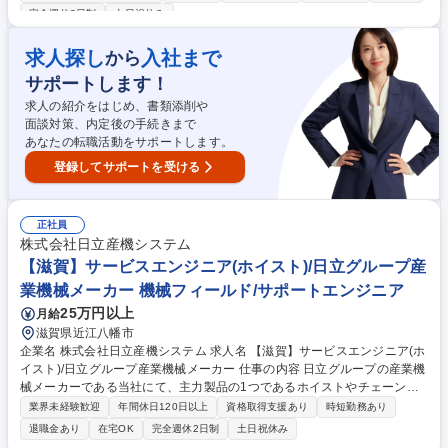
工程段取り調整■作業手順・設備条件の見直し等の工程改善■新製品立ち上
完全週休2日制
土日祝休み
げ時の工程設計・条件出しサポート■不良削減や生産性向上のための改善
活動 【働き方について】残業は月10～20時間程度。基本は出社ですが、
求人探し
入社まで
から
必要に応じて在宅勤務も可能です。 ※変更の範囲：当社の指定する業務
募集職種 【習志野】生産管理・生産技術◆日立G/休日126日/福利厚生充実
サポートします！
求人の紹介をはじめ、書類添削や
面談対策、内定後の手続きまで
あなたの転職活動をサポートします。
登録してサポートを受ける
正社員
株式会社日立産機システム
【滋賀】サービスエンジニア(ホイスト)/日立グループ産
業機械メーカー 機械フィールド/サポートエンジニア
25万円以上
月給
滋賀県近江八幡市
企業名 株式会社日立産機システム 求人名 【滋賀】サービスエンジニア(ホ
イスト)/日立グループ産業機械メーカー 仕事の内容 日立グループの産業機
械メーカーである当社にて、主力製品の1つであるホイストやチェーンブ
ロック（工場や倉庫で利用される、思い荷物を持ち上げたり吊るすための
業界未経験歓迎
年間休日120日以上
資格取得支援あり
時短勤務あり
装置)のフィールドエンジニアをお任せします。 【具体的には】顧客先に
退職金あり
在宅OK
完全週休2日制
土日祝休み
設置されている装置のアフターメンテナンス対応(保守メンテナンス対