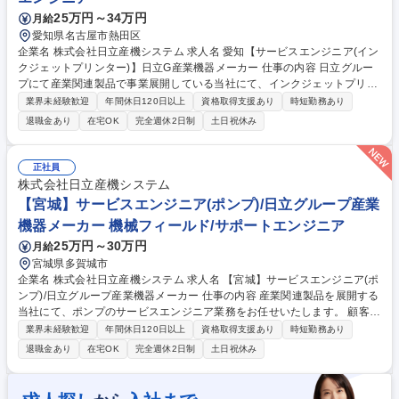
25万円～34万円
月給
愛知県名古屋市熱田区
企業名 株式会社日立産機システム 求人名 愛知【サービスエンジニア(イン
クジェットプリンター)】日立G産業機器メーカー 仕事の内容 日立グルー
プにて産業関連製品で事業展開している当社にて、インクジェットプリン
ターのサービスエンジニア業務をお任せいたします。 【業務内容】 ■顧客
業界未経験歓迎
年間休日120日以上
資格取得支援あり
時短勤務あり
先に設置されているインクジェットプリンターについて、設置後のアフタ
退職金あり
在宅OK
完全週休2日制
土日祝休み
ーメンテナンス対応(保守メンテナンス対応、修理・更新計画の提案等) ※
建物への建設改変等の実作業は発生致しません。 募集職種 愛知【サービ
スエンジニア(インクジェットプリンター)】日立G産業機器メーカー
正社員
株式会社日立産機システム
【宮城】サービスエンジニア(ポンプ)/日立グループ産業
機器メーカー 機械フィールド/サポートエンジニア
25万円～30万円
月給
宮城県多賀城市
企業名 株式会社日立産機システム 求人名 【宮城】サービスエンジニア(ポ
ンプ)/日立グループ産業機器メーカー 仕事の内容 産業関連製品を展開する
当社にて、ポンプのサービスエンジニア業務をお任せいたします。 顧客先
に設置されているポンプの設置後アフターメンテナンス対応(保守対応、
業界未経験歓迎
年間休日120日以上
資格取得支援あり
時短勤務あり
修理・更新計画の提案等)を担当。 【詳細】 顧客先に設置されているポン
退職金あり
在宅OK
完全週休2日制
土日祝休み
プについて、設置後のアフターメンテナンス対応(保守メンテナンス対
応、修理・更新計画の 提案等)を行います。※建物への建設改変等の実作
業は発生致しません。【働き方】原則土日祝休みで昼時間帯のフレックス