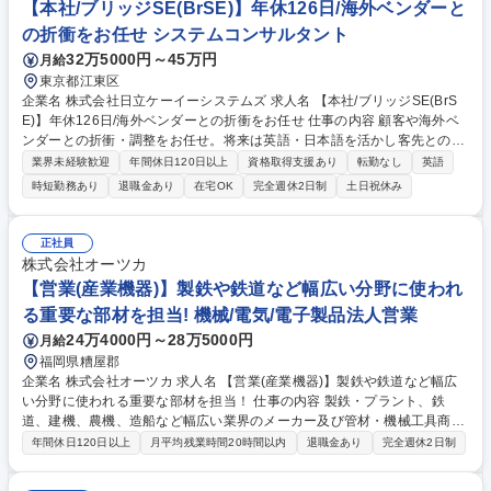
【本社/ブリッジSE(BrSE)】年休126日/海外ベンダーと
の折衝をお任せ システムコンサルタント
32万5000円～45万円
月給
東京都江東区
企業名 株式会社日立ケーイーシステムズ 求人名 【本社/ブリッジSE(BrS
E)】年休126日/海外ベンダーとの折衝をお任せ 仕事の内容 顧客や海外ベ
ンダーとの折衝・調整をお任せ。将来は英語・日本語を活かし客先との折
衝・会話をメインに担当するキャリアパスです。 ■エンドユーザーと大手
業界未経験歓迎
年間休日120日以上
資格取得支援あり
転勤なし
英語
ベンダー、社内開発メンバー（DX部門）間のブリッジ・調整業務 ■海外パ
時短勤務あり
退職金あり
在宅OK
完全週休2日制
土日祝休み
ッケージベンダーとの折衝、英語での指示出し・コントロール業務 ■Visu
al Studio .NETからJavaへの切り替え・移行フェーズにおける技術的対応
【業務内容の変更範囲】当社の指定する業務 募集職種 【本社/ブリッジSE
正社員
(BrSE)】年休126日/海外ベンダーとの折衝をお任せ
株式会社オーツカ
【営業(産業機器)】製鉄や鉄道など幅広い分野に使われ
る重要な部材を担当! 機械/電気/電子製品法人営業
24万4000円～28万5000円
月給
福岡県糟屋郡
企業名 株式会社オーツカ 求人名 【営業(産業機器)】製鉄や鉄道など幅広
い分野に使われる重要な部材を担当！ 仕事の内容 製鉄・プラント、鉄
道、建機、農機、造船など幅広い業界のメーカー及び管材・機械工具商社
に対して、配管固定用部材・計測想定部材、その他周辺部材の提案をお任
年間休日120日以上
月平均残業時間20時間以内
退職金あり
完全週休2日制
せします。 入社後は先輩社員から必要な商品説明方法や具体的な行動の指
導を受け、業務を覚えていきます。主な営業スタイルはルート営業となり