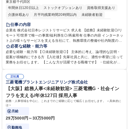
東京都千代田区
年間休日120日以上
ストックオプションあり
資格取得支援あり
介護休暇あり
月平均残業時間20時間以内
未経験者歓迎
住宅手当あり
時短勤務あり
研修あり
在宅OK
賞与あり
仕事の内容
完全週休2日制
交通費支給
駅近5分以内
土日祝休み
服装自由
企業名 株式会社日本レジストリサービス 求人名 【総務】未経験歓迎◎/リ
モート可/世界で唯一の事業/福利厚生◎/再雇用有 仕事の内容 インターネッ
ト上の様々なサービスを支える当社にて、執務環境の整備や社内制度の検
討、イベント運営などの幅広い業務を担当し、間接的に会社の生産性向上
必要な経験・能力等
や成長に貢献している部署です。 会社の全メンバーが安心して長く成果を
必要な経験・能力等 【◎未経験歓迎◎】 主体的に考え、論理的な説明・
発揮できる環境を整えるために、毎日のメンテナンスや維持管理に加え、
提案が積極的にできる方 【入社後】先輩社員と共に、適性や希望に沿って
新たな施策検討を積極的に行っていただき、会社全体を巻き込み課題解決
業務をお任せします。 【こんな方が活躍できる職種です】 ・仕組化が好
を推進。 ・オフィス運営：執務環境の整備・物品管理・社内規定整備/改
き/得意・協働の姿勢を持っている・優先順位付け、マルチタスクが得意・
善・イベント企画/運営・非常時の対応 など、本人の希望や適性によって
様々な立場で物事を考えられる・定型業務だけでなく突発的な出来事にも
幅広い業務の体得が可能で、多様なキャリアパスを描くことも可能です。
正社員
対処できる・新しいことに興味関心がある 【魅力】■自己啓発支援：資格
三菱電機プラントエンジニアリング株式会社
募集職種 【総務】未経験歓迎◎/リモート可/世界で唯一の事業/福利厚生◎/
取得や通信教育など費用の80%（年間25万円まで）を補助 ■住宅手当：家
再雇用有
賃の50%（月額7万円まで）を補助 学歴・資格 学歴：大学院 大学 語学
【大阪】総務人事<未経験歓迎> 三菱電機G・社会イン
力： 資格：
フラを支える/年休127日 採用人事
総務・人事領域を中心に、これまでのご経験に応じて幅広くお任せします。 ＜具体的に
は＞
月給
29万5000円～33万5000円
勤務地