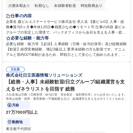
介護休暇あり
転勤なし
未経験者歓迎
時短勤務あり
経験者歓迎
退職金あり
在宅OK
賞与あり
育休あり
仕事の内容
完全週休2日制
交通費支給
長期歓迎
駅近5分以内
土日祝休み
企業名 森ビルエステートサービス株式会社 求人名 【森ビルG】人事・総
務◆賞与5ヶ月◆年休120日◆残業少なめ◆リモート可 仕事の内容 森ビル
グループの安定した環境で、バックオフィスから会社を支える人事・総務
をお任せします。 労務と総務の業務をバランスよく担当し、ゆくゆくは制
必要な経験・能力等
度改定などのコア業務にも挑戦できる、やりがいある環境です。 ■勤怠管
必要な経験・能力等 【必須】人事経験（労務・給与社保等）及び総務経験
理、給与計算、社会保険手続き、年末調整等の労務管理全般 ■入退社手続
【歓迎】経理実務経験、簿記3級以上 業界未経験の方も歓迎です。マニュ
き、社内規定の改定や人事制度改定などのコア業務 ■社内イベントの企画
アルと部内OJT体制があるため、即戦力として安心して始められます。
運営やその他総務業務全般 ※労務と総務を1：1の割合でお任せ。 入社後
【魅力・やりがい】森ビルGの安定基盤で労務から総務まで幅広く携われ
は部内のOJTを中心に、あなたの経験に合わせて不足している部分はいつ
ます。定型業務に留まらず、社内規定や人事制度の改定など会社のコア業
でも質問・相談できる環境が整っているため、安心して成長できます。 募
正社員
務に挑戦できるため、自身の成長と組織への貢献度をダイレクトに実感で
株式会社日立医薬情報ソリューションズ
集職種 【森ビルG】人事・総務◆賞与5ヶ月◆年休120日◆残業少なめ◆
きます。 残業少なめ、週1日リモート可など、ワークライフバランスを保
リモート可
ち長期活躍できる環境です。 「これまでの幅広い経験を活かし、長期的な
【総務・人事】未経験歓迎/日立グループ/組織運営を支
キャリアを築きたい」という前向きな意欲と挑戦を全力で応援します。 学
えるゼネラリストを目指す 総務
歴・資格 学歴：大学院 大学 高専 短大 専修学校 高校 語学力： 資格：日商
入社直後は労務（労務管理・給与計算・安全衛生・福利厚生等）からお任せいたします。
簿記検定1級 日商簿記検定2級 日商簿記検定3級
将来は総務・採用・教育業務へ守備範囲を広げ、組織運営を支えるゼネラリストをめざせ
ます。
月給
27万7000円以上
勤務地
東京都千代田区