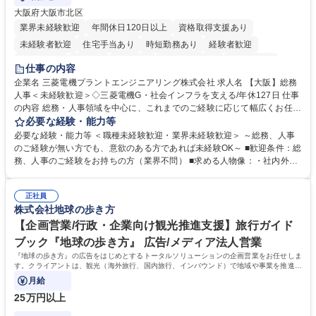
大阪府大阪市北区
業界未経験歓迎
年間休日120日以上
資格取得支援あり
未経験者歓迎
住宅手当あり
時短勤務あり
経験者歓迎
退職金あり
在宅OK
賞与あり
完全週休2日制
交通費支給
仕事の内容
駅近5分以内
土日祝休み
服装自由
寮・社宅あり
食事補助あり
企業名 三菱電機プラントエンジニアリング株式会社 求人名 【大阪】総務
人事＜未経験歓迎＞◇三菱電機G・社会インフラを支える/年休127日 仕事
の内容 総務・人事領域を中心に、これまでのご経験に応じて幅広くお任せ
します。 ＜具体的には＞ ・総務/人事労務（給与・社保・勤怠管理など）
必要な経験・能力等
・採用・教育研修 ・福利厚生運用 など ※基本的には事務所勤務ですが、
必要な経験・能力等 ＜職種未経験歓迎・業界未経験歓迎＞ ～総務、人事
採用や教育等の業務内容により、関西圏以外への日帰り・宿泊を伴う国内
のご経験が無い方でも、意欲のある方であれば未経験OK～ ■歓迎条件：総
出張もございます。 ※担当業務を持ちつつ、お互いに助け合いながら、総
務、人事のご経験をお持ちの方（業界不問） ■求める人物像：・社内外の
務部という組織として協力しながら進める体制です。 募集職種 【大阪】
関係各部門との調整を率先して行い、業務を円滑に遂行できる協調性やコ
総務人事＜未経験歓迎＞◇三菱電機G・社会インフラを支える/年休127日
ミュニケーション能力を持っている方 ・人事総務領域に興味がありゼネラ
正社員
リスト志向をお持ちの方 学歴・資格 学歴：大学院 大学 語学力： 資格：
株式会社地球の歩き方
【企画営業/行政・企業向け観光推進支援】旅行ガイド
ブック『地球の歩き方』 広告/メディア法人営業
『地球の歩き方』の広告をはじめとするトータルソリューションの企画営業をお任せしま
す。クライアントは、観光（海外旅行、国内旅行、インバウンド）で地域や事業を推進し
たい国内外の行政や企業です。
月給
25万円以上