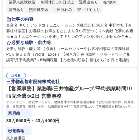
業界未経験歓迎
年間休日120日以上
退職金あり
在宅OK
賞与あり
交通費支給
土日祝休み
寮・社宅あり
仕事の内容
企業名 キリンアンドコミュニケーションズ株式会社 求人名 中野本社【お
客様相談室】お客様のお声をもとにより良い商品づくりへ貢献 仕事の内容
≪★コミュニケーションを通してキリンのファンを増やしませんか？★≫
お客様のお声をより良い商品づくりに活かしていく上で、窓口となるお客
必要な経験・能力等
様相談室でのお仕事です。 日々お客様からいただくキリングループへのご
必要な経験・能力等 【必須】コールセンターやお客様相談室の業務経験、
意見を、企業活動に活かしています。お客様からの声に迅速かつ誠意をも
PCが使える方（Word・Excel）【働き方】在宅勤務・リモートワーク相
って対応、情報提供するとともにグループ内活動に反映しています。 【具
談可/月平均残業7～8時間程度 【入社後の研修】着任から1か月は電話対応
体的には】電話応対、メール、お手紙対応、ご指摘品調査報告書作成、有
のOJTを中心に実施し、電話対応に慣れた段階でメール・手紙のOJTを実
人チャットボット対応など。 【1日の対応件数】■電話：月間一人当たり
施する予定です。独り立ち以降もしっかりフォローする体制を整えていま
平均100件前後■メール・手紙：同上40件前後 募集職種 中野本社【お客様
正社員
すのでご安心ください。 【当社について】キリングループの広報機能を担
三井物産都市開発株式会社
相談室】お客様のお声をもとにより良い商品づくりへ貢献
う会社として、お客様との出会いを大切にし、磨き上げたホスピタリティ
を込めてコミュニケーションをとりながら広報関連業務を行っておりま
【営業事務】業務職/三井物産グループ/平均残業時間10
す。 学歴・資格 学歴：大学院 大学 高専 短大 専修学校 高校 語学力： 資
H/完全週休2日 営業事務
格：
オフィスビル、賃貸マンション、物流倉庫等の不動産開発事業における用地取得、開発推
進、賃貸運営、売却、仲介・活用提案等を行う営業部門において事務業務を担当いただき
ます。
月給
30万9500円～43万4000円
勤務地
東京都港区