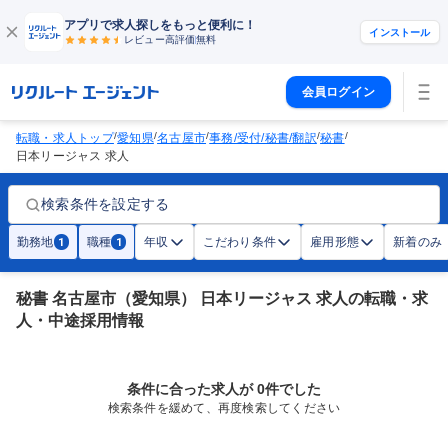
アプリで求人探しをもっと便利に！
インストール
レビュー高評価
無料
会員ログイン
/
/
/
/
/
転職・求人トップ
愛知県
名古屋市
事務/受付/秘書/翻訳
秘書
日本リージャス 求人
検索条件を設定する
勤務地
職種
年収
こだわり条件
雇用形態
新着のみ
1
1
秘書 名古屋市（愛知県） 日本リージャス 求人の転職・求
人・中途採用情報
条件に合った求人が 0件でした
検索条件を緩めて、再度検索してください