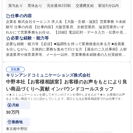
賞与あり
育休あり
完全週休2日制
交通費支給
駅近5分以内
土日祝休み
仕事の内容
企業名 株式会社キーエンス 求人名 【大阪・京都・滋賀】営業事務 ※未経
験可 仕事の内容 【仕事内容】大阪営業所、京都営業所、滋賀営業所いず
れかにて営業事務をお任せ。 【詳細】電話応対・データ入力・伝票や見積
の作成・カタログ送付・来客対応・営業所内で発生する事務業務や業務改
必要な経験・能力等
善をお任せ。 【教育制度】ご入社後、育成担当とペアになりながらOJTに
必要な経験・能力等 【必須】■協調性を持って業務推進出来る方 ■改善案
て業務を覚えていただくことが可能です。業務システムがきちんと構築さ
を出しながら、主体的に業務を進めて行ける方 【過去のご入社事例】人材
れているため、スムーズに仕事に慣れることができる環境です。また、
派遣業界や保育業界等、メーカー以外、営業事務未経験者の入社実績有
「チームで成果を出す文化」があり、良いやり方を積極的に共有しながら
【当社の事務職について】単なる事務ではなく主体性を発揮したサポート
常に改善を目指す風土のため、安心して業務に取り組んでいただけます。
により、キーエンスの付加価値向上に貢献します。ベースの定型業務に加
募集職種 【大阪・京都・滋賀】営業事務 ※未経験可
正社員
えて、お客様や社員の状況に合わせ、能動的なサポート、改善の動きも期
キリンアンドコミュニケーションズ株式会社
待され。組織を支えるスペシャリストとして、チームに貢献し、結果的に
社員から頼られる存在になることができます。平均19:30の退勤以降の業
中野本社【お客様相談室】お客様のお声をもとにより良
務の持ち帰りも禁止されており、メリハリのある働き方となります。 学
い商品づくりへ貢献 インバウンドコールスタッフ
歴・資格 学歴：大学院 大学 高専 短大 語学力： 資格：
≪★コミュニケーションを通してキリンのファンを増やしませんか？★≫ お客様のお声
をより良い商品づくりに活かしていく上で、窓口となるお客様相談室でのお仕事です。
月給
30万円
勤務地
東京都中野区