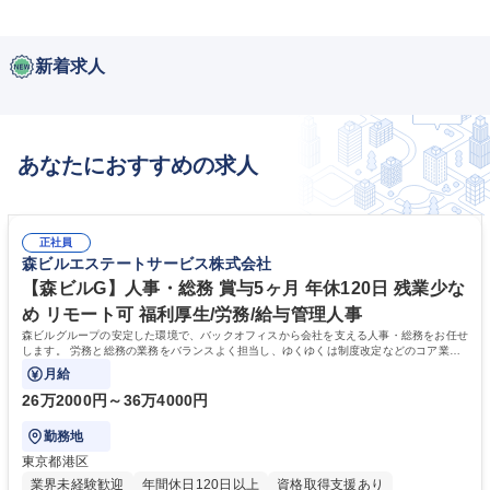
新着求人
あなたにおすすめの求人
正社員
森ビルエステートサービス株式会社
【森ビルG】人事・総務 賞与5ヶ月 年休120日 残業少な
め リモート可 福利厚生/労務/給与管理人事
森ビルグループの安定した環境で、バックオフィスから会社を支える人事・総務をお任せ
します。 労務と総務の業務をバランスよく担当し、ゆくゆくは制度改定などのコア業務
にも挑戦できる、やりがいある環境です。
月給
26万2000円～36万4000円
勤務地
東京都港区
業界未経験歓迎
年間休日120日以上
資格取得支援あり