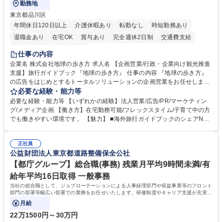
勤務地
東京都品川区
年間休日120日以上
介護休暇あり
転勤なし
時短勤務あり
退職金あり
在宅OK
賞与あり
完全週休2日制
交通費支給
駅近5分以内
土日祝休み
仕事の内容
企業名 株式会社地球の歩き方 求人名 【企画営業/行政・企業向け観光推進
支援】旅行ガイドブック『地球の歩き方』 仕事の内容 『地球の歩き方』
の広告をはじめとするトータルソリューションの企画営業をお任せしま
す。クライアントは、観光（海外旅行、国内旅行、インバウンド）で地域
必要な経験・能力等
や事業を推進したい国内外の行政や企業です。 【業務詳細】■『地球の歩
必要な経験・能力等 【いずれかの経験】法人営業/広告/PR/マーケティン
き方』は海外旅行ガイドブックのNo.1ブランドであり、国内旅行において
グ/メディア企画 【働き方】在宅勤務可能/フレックスタイム/子育て中の方
も牽引しております。観光推進支援においても、業界を牽引する意欲的な
でも働きやすい環境です。 【魅力】 ■海外旅行ガイドブックのシェアNo.1
取り組みが期待されています■インバウンドは、日本の地域の未来を担う
メディアとして、個人旅行文化の拡大と定着を担ってきたブランドに携わ
国策事業です。「GOOD LUCK TRIP」は、海外旅行ガイドブックと同様
ることが可能です。 ■国内旅行ガイドブックは立ち上げ間もない新規事業
に、インバウンドのトップブランドに成長しております■旅が業務であ
正社員
であり、「地球の歩き方」としてどう取り組むか、共に形を作るコアメン
公益財団法人東京都道路整備保全公社
り、日常です。旅好きにはこれ以上ない環境です 募集職種 【企画営業/行
バーとして活躍いただきます。 学歴・資格 学歴：大学院 大学 語学力： 資
政・企業向け観光推進支援】旅行ガイドブック『地球の歩き方』
格：
【都庁グループ】総合職(事務) 残業月平均9時間未満/有
給年平均16日取得 一般事務
当社の総合職として、ジョブローテーションによる人事経理部門や収益事業等のフロント
部門の部署等幅広い部署での業務をお任せいたします。研修制度やキャリア支援が充実し
ております！ ※下記業務詳細
月給
22万1500円～30万円