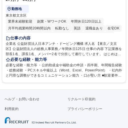
勤務地
東京都文京区
業界未経験歓迎
副業・WワークOK
年間休日120日以上
月平均残業時間20時間以内
転勤なし
英語
退職金あり
在宅OK
賞与あり
育休あり
完全週休2日制
交通費支給
土日祝休み
仕事の内容
食事補助あり
企業名 公益財団法人日本アンチ・ドーピング機構 求人名 【東京／文京
区】公益財団法人の総務人事業務／年間休日125日 仕事の内容 下記業務を
部長1名、課長1名、メンバー2名で分担して遂行しています。 はじめは担
当者として業務を覚えていただき、ゆくゆくはリーダーやマネージャーポ
必要な経験・能力等
ジションとして活躍いただくことを期待しています。 【総務・人事グルー
必要な経験・能力等 ・公的助成金や補助金の申請・四半期、年間報告経験
プの業務内容】 ・人事制度関連 ・採用活動 ・教育研修の企画、実行 ・勤
・総務経験 ・PCスキル中級以上（Word、Excel、PowerPoint） ・社内外
怠管理 ・官公庁への各種提出 ・法定の会議運営（評議員会、理事会） ・
と円滑な調整ができるコミュニケーション能力 ・口が堅い方 ■歓迎要件
コンプライアンス ・内部規程やルールの管理、整備、文書管理 ・契約関
・採用業務経験 ・英語に抵抗がない方 ・営業経験 学歴・資格 学歴：大学
連 ・衛生管理 ・防災関連・公的助成金の管理・オフィス、ファシリティ
院 大学 高専 短大 専修学校 高校 語学力： 資格：
管理 ・福利厚生関連 ・職員からの問合せ、相談対応 ・その他日常の総務
業務全般 募集職種 【東京／文京区】公益財団法人の総務人事業務／年間
ヘルプ・お問い合わせ
リクルートID規約
休日125日
利用規約
プライバシーポリシー