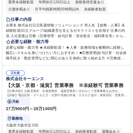
業界未経験歓迎
年間休日120日以上
資格取得支援あり
介護休暇あり
月平均残業時間20時間以内
未経験者歓迎
住宅手当あり
時短勤務あり
退職金あり
在宅OK
賞与あり
仕事の内容
育休あり
完全週休2日制
交通費支給
土日祝休み
寮・社宅あり
企業名 株式会社日立医薬情報ソリューションズ 求人名 【総務・人事】未
経験歓迎/日立グループ/組織運営を支えるゼネラリストを目指す 仕事の内
容 入社直後は労務（労務管理・給与計算・安全衛生・福利厚生等）からお
任せいたします。将来は総務・採用・教育業務へ守備範囲を広げ、組織運
必要な経験・能力等
営を支えるゼネラリストをめざせます。 ・初期業務：労働時間管理、給与
必要な経験・能力等 ★未経験歓迎！ ★人事・総務領域を横断的に経験し
計算、社会保険対応、福利厚生管理、安全衛生、健康経営推進等をお任せ
幅広いスキルを身につけたい方におすすめ！ ■労務管理(給与計算・社会保
します。ご経験に応じて、休職者管理など、幅広く経験を積んでいただき
険手続き・勤怠管理など)に関心があり主体的に取り組める方 ※労務経験
ます。 ・将来的な広がり：総務・採用・教育・税務対応・経営企画等。
者は早期にご活躍いただけます。 ■チームで仕事を推進できる方■将来は
★メンバーがマンツーマンで丁寧に教えるため、ご経験が浅くても安心！
マネジメント職として活躍したい 【尚可】■人事、労務、採用、教育業務
幅広く経験を積みたい意欲がある方に最適な環境です。 募集職種 【総
正社員
のご経験 ■労務管理（給与計算・社会保険手続き・勤怠管理など）の経験
株式会社キーエンス
務・人事】未経験歓迎/日立グループ/組織運営を支えるゼネラリストを目
■衛生管理者の資格をお持ちの方 学歴・資格 学歴：大学院 大学 高専 短大
指す
専修学校 高校 語学力： 資格：
【大阪・京都・滋賀】営業事務 ※未経験可 営業事務
【仕事内容】大阪営業所、京都営業所、滋賀営業所いずれかにて営業事務をお任せ。
【詳細】電話応対・データ入力・伝票や見積の作成・カタログ送付・来客対応・営業所内
で発生する事務業務や業務改善をお任せ。
月給
27万9000円～28万1000円
勤務地
大阪府大阪市淀川区
業界未経験歓迎
年間休日120日以上
未経験者歓迎
退職金あり