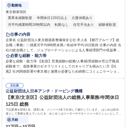
勤務地
東京都新宿区
業界未経験歓迎
年間休日120日以上
介護休暇あり
月平均残業時間20時間以内
転勤なし
住宅手当あり
経験者歓迎
研修あり
退職金あり
賞与あり
完全週休2日制
交通費支給
仕事の内容
駅近5分以内
資格取得手当あり
食事補助あり
企業名 公益財団法人東京都道路整備保全公社 求人名 【都庁グループ】総
合職（事務）◇残業月平均9時間未満／有給年平均16日取得 仕事の内容 当
社の総合職として、ジョブローテーションによる人事経理部門や収益事業
等のフロント部門の部署等幅広い部署での業務をお任せいたします。研修
必要な経験・能力等
制度やキャリア支援が充実しております！ ※下記業務詳細 【業務詳細】■
必要な経験・能力等 【歓迎】営業経験or総務/人事/経理経験or官公庁職員
管理部門：広報、人事、経理など当公社の運営に係る管理業務 ■収益部
経験者で、道路事業のゼネラリストとしてのキャリアを積みたい方【社
門：駐車場の新規開拓、管理運営、新宿駅西口広場の「イベントコーナ
風】社内関係部署や東京都と連携が必要なため綿密にコミュニケーション
ー」などの管理運営 ■道路部門：整備の急がれる骨格幹線道路や木造住宅
を図っています。 【業務の魅力】■幅広く携われる：総合職（事務）で
密集地域の特定整備路線の用地取得、道路に関する普及啓発事業、都内の
は、駐車場の管理運営や道路用地の取得、公益財団法人の中枢を担う管理
道路施設や道路工事現場の見学ツアー事業 ※入社後は上記いずれかの部門
正社員
部門など多岐に渡る業務を経験できます。 ■様々なプロジェクト：駐車場
公益財団法人日本アンチ・ドーピング機構
へ配属。※業務内容変更の範囲：会社の定める業務 募集職種 【都庁グル
事業の他、新宿駅西口広場内に設置された照明を兼ねた広告「ブライトサ
ープ】総合職（事務）◇残業月平均9時間未満／有給年平均16日取得
イン」の管理運営を行うなど、事業収益を生み出す活動を積極的に行って
【東京/文京区】公益財団法人の総務人事業務/年間休日
います。 学歴・資格 学歴：大学院 大学 高専 短大 専修学校 高校 語学力：
125日 総務
資格：
下記業務を部長1名、課長1名、メンバー2名で分担して遂行しています。 はじめは担当
者として業務を覚えていただき、ゆくゆくはリーダーやマネージャーポジションとして活
躍いただくことを期待しています。
月給
27万円～35万円