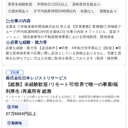
業界未経験歓迎
年間休日120日以上
資格取得支援あり
介護休暇あり
月平均残業時間20時間以内
転勤なし
退職金あり
在宅OK
賞与あり
育休あり
完全週休2日制
交通費支給
仕事の内容
駅近5分以内
土日祝休み
寮・社宅あり
企業名 三井物産都市開発株式会社 求人名 【営業事務】業務職/三井物産グ
ループ/平均残業時間10H/完全週休2日 仕事の内容 オフィスビル、賃貸マ
ンション、物流倉庫等の不動産開発事業における用地取得、開発推進、賃
貸運営、売却、仲介・活用提案等を行う営業部門において事務業務を担当
必要な経験・能力等
いただきます。 【詳細】・契約書管理、契約書製本、捺印対応、ファイリ
必要な経験・能力等 【必須条件】■学歴：4年制大学卒業以上【歓迎】■宅
ング、登記簿取得、調書取得・支払業務（各種費用支払、支払管理、請
建士資格保有者※応募に際し必須としている資格はありません。宅建士資
求・支払データ登録、取引先マスター申請対応）・予算作成及び予実管
格をお持ちでない方は入社後に取得を推奨しております（取得・維持費用
理・各種稟議書、報告書作成業務・各種台帳管理、交際費・会議費支払報
の一部補助あり） 【求める人物像】 ・向学心豊かで、主体的に行動でき
告書作成及び月次管理・部内総務庶務全般 など※※配属先によっては上記
る方。 ・社内外の多様な関係者と協調して業務を進められるコミュニケー
の他に担当頂く業務が発生する場合があります。 募集職種 【営業事務】
正社員
ション力がある方。 ・チャレンジを厭わず、粘り強く業務に取り組める
株式会社日本レジストリサービス
業務職/三井物産グループ/平均残業時間10H/完全週休2日
方。多様な関係者と謙虚に信頼関係を構築でき、期限を意識したスケジュ
ール管理が出来る方。※将来的に他部署（営業部門、コーポレート部門）
【総務】未経験歓迎 /リモート可/世界で唯一の事業/福
へのジョブローテーションの可能性があります。 学歴・資格 学歴：大学
利厚生 /再雇用有 総務
院 大学 語学力： 資格：宅地建物取引士
インターネット上の様々なサービスを支える当社にて、執務環境の整備や社内制度の検
討、イベント運営などの幅広い業務を担当し、間接的に会社の生産性向上や成長に貢献し
ている部署です。
月給
27万6000円以上
勤務地