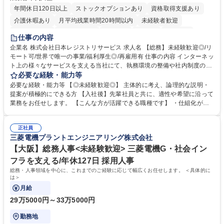
年間休日120日以上
ストックオプションあり
資格取得支援あり
介護休暇あり
月平均残業時間20時間以内
未経験者歓迎
住宅手当あり
時短勤務あり
研修あり
在宅OK
賞与あり
仕事の内容
完全週休2日制
交通費支給
駅近5分以内
土日祝休み
服装自由
企業名 株式会社日本レジストリサービス 求人名 【総務】未経験歓迎◎/リ
モート可/世界で唯一の事業/福利厚生◎/再雇用有 仕事の内容 インターネッ
ト上の様々なサービスを支える当社にて、執務環境の整備や社内制度の検
討、イベント運営などの幅広い業務を担当し、間接的に会社の生産性向上
必要な経験・能力等
や成長に貢献している部署です。 会社の全メンバーが安心して長く成果を
必要な経験・能力等 【◎未経験歓迎◎】 主体的に考え、論理的な説明・
発揮できる環境を整えるために、毎日のメンテナンスや維持管理に加え、
提案が積極的にできる方 【入社後】先輩社員と共に、適性や希望に沿って
新たな施策検討を積極的に行っていただき、会社全体を巻き込み課題解決
業務をお任せします。 【こんな方が活躍できる職種です】 ・仕組化が好
を推進。 ・オフィス運営：執務環境の整備・物品管理・社内規定整備/改
き/得意・協働の姿勢を持っている・優先順位付け、マルチタスクが得意・
善・イベント企画/運営・非常時の対応 など、本人の希望や適性によって
様々な立場で物事を考えられる・定型業務だけでなく突発的な出来事にも
幅広い業務の体得が可能で、多様なキャリアパスを描くことも可能です。
正社員
対処できる・新しいことに興味関心がある 【魅力】■自己啓発支援：資格
三菱電機プラントエンジニアリング株式会社
募集職種 【総務】未経験歓迎◎/リモート可/世界で唯一の事業/福利厚生◎/
取得や通信教育など費用の80%（年間25万円まで）を補助 ■住宅手当：家
再雇用有
賃の50%（月額7万円まで）を補助 学歴・資格 学歴：大学院 大学 語学
【大阪】総務人事<未経験歓迎> 三菱電機G・社会イン
力： 資格：
フラを支える/年休127日 採用人事
総務・人事領域を中心に、これまでのご経験に応じて幅広くお任せします。 ＜具体的に
は＞
月給
29万5000円～33万5000円
勤務地