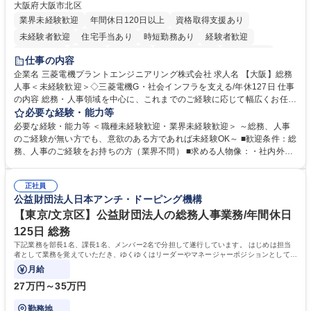
大阪府大阪市北区
業界未経験歓迎
年間休日120日以上
資格取得支援あり
未経験者歓迎
住宅手当あり
時短勤務あり
経験者歓迎
退職金あり
在宅OK
賞与あり
完全週休2日制
交通費支給
仕事の内容
駅近5分以内
土日祝休み
服装自由
寮・社宅あり
食事補助あり
企業名 三菱電機プラントエンジニアリング株式会社 求人名 【大阪】総務
人事＜未経験歓迎＞◇三菱電機G・社会インフラを支える/年休127日 仕事
の内容 総務・人事領域を中心に、これまでのご経験に応じて幅広くお任せ
します。 ＜具体的には＞ ・総務/人事労務（給与・社保・勤怠管理など）
必要な経験・能力等
・採用・教育研修 ・福利厚生運用 など ※基本的には事務所勤務ですが、
必要な経験・能力等 ＜職種未経験歓迎・業界未経験歓迎＞ ～総務、人事
採用や教育等の業務内容により、関西圏以外への日帰り・宿泊を伴う国内
のご経験が無い方でも、意欲のある方であれば未経験OK～ ■歓迎条件：総
出張もございます。 ※担当業務を持ちつつ、お互いに助け合いながら、総
務、人事のご経験をお持ちの方（業界不問） ■求める人物像：・社内外の
務部という組織として協力しながら進める体制です。 募集職種 【大阪】
関係各部門との調整を率先して行い、業務を円滑に遂行できる協調性やコ
総務人事＜未経験歓迎＞◇三菱電機G・社会インフラを支える/年休127日
ミュニケーション能力を持っている方 ・人事総務領域に興味がありゼネラ
正社員
リスト志向をお持ちの方 学歴・資格 学歴：大学院 大学 語学力： 資格：
公益財団法人日本アンチ・ドーピング機構
【東京/文京区】公益財団法人の総務人事業務/年間休日
125日 総務
下記業務を部長1名、課長1名、メンバー2名で分担して遂行しています。 はじめは担当
者として業務を覚えていただき、ゆくゆくはリーダーやマネージャーポジションとして活
躍いただくことを期待しています。
月給
27万円～35万円
勤務地