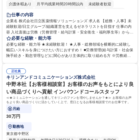
介護休暇あり
月平均残業時間20時間以内
未経験者歓迎
住宅手当あり
時短勤務あり
退職金あり
在宅OK
賞与あり
仕事の内容
育休あり
完全週休2日制
交通費支給
土日祝休み
寮・社宅あり
企業名 株式会社日立医薬情報ソリューションズ 求人名 【総務・人事】未
経験歓迎/日立グループ/組織運営を支えるゼネラリストを目指す 仕事の内
容 入社直後は労務（労務管理・給与計算・安全衛生・福利厚生等）からお
任せいたします。将来は総務・採用・教育業務へ守備範囲を広げ、組織運
必要な経験・能力等
営を支えるゼネラリストをめざせます。 ・初期業務：労働時間管理、給与
必要な経験・能力等 ★未経験歓迎！ ★人事・総務領域を横断的に経験し
計算、社会保険対応、福利厚生管理、安全衛生、健康経営推進等をお任せ
幅広いスキルを身につけたい方におすすめ！ ■労務管理(給与計算・社会保
します。ご経験に応じて、休職者管理など、幅広く経験を積んでいただき
険手続き・勤怠管理など)に関心があり主体的に取り組める方 ※労務経験
ます。 ・将来的な広がり：総務・採用・教育・税務対応・経営企画等。
者は早期にご活躍いただけます。 ■チームで仕事を推進できる方■将来は
★メンバーがマンツーマンで丁寧に教えるため、ご経験が浅くても安心！
マネジメント職として活躍したい 【尚可】■人事、労務、採用、教育業務
幅広く経験を積みたい意欲がある方に最適な環境です。 募集職種 【総
正社員
のご経験 ■労務管理（給与計算・社会保険手続き・勤怠管理など）の経験
キリンアンドコミュニケーションズ株式会社
務・人事】未経験歓迎/日立グループ/組織運営を支えるゼネラリストを目
■衛生管理者の資格をお持ちの方 学歴・資格 学歴：大学院 大学 高専 短大
指す
専修学校 高校 語学力： 資格：
中野本社【お客様相談室】お客様のお声をもとにより良
い商品づくりへ貢献 インバウンドコールスタッフ
≪★コミュニケーションを通してキリンのファンを増やしませんか？★≫ お客様のお声
をより良い商品づくりに活かしていく上で、窓口となるお客様相談室でのお仕事です。
月給
30万円
勤務地
東京都中野区