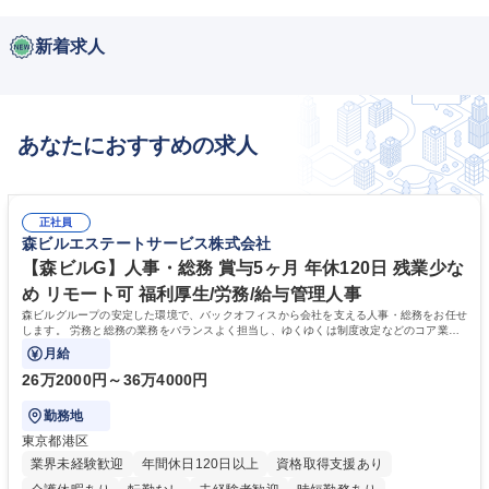
新着求人
あなたにおすすめの求人
正社員
森ビルエステートサービス株式会社
【森ビルG】人事・総務 賞与5ヶ月 年休120日 残業少な
め リモート可 福利厚生/労務/給与管理人事
森ビルグループの安定した環境で、バックオフィスから会社を支える人事・総務をお任せ
します。 労務と総務の業務をバランスよく担当し、ゆくゆくは制度改定などのコア業務
にも挑戦できる、やりがいある環境です。
月給
26万2000円～36万4000円
勤務地
東京都港区
業界未経験歓迎
年間休日120日以上
資格取得支援あり