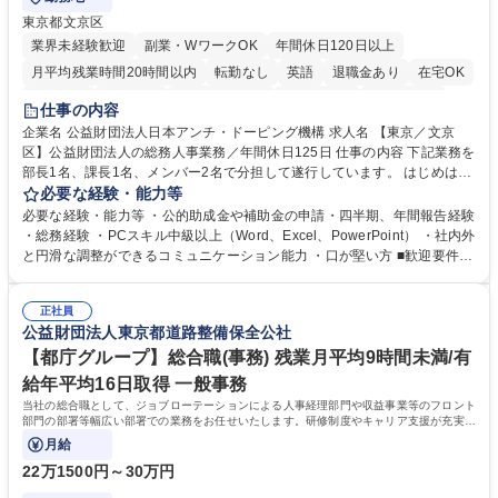
東京都文京区
業界未経験歓迎
副業・WワークOK
年間休日120日以上
月平均残業時間20時間以内
転勤なし
英語
退職金あり
在宅OK
賞与あり
育休あり
完全週休2日制
交通費支給
土日祝休み
仕事の内容
食事補助あり
企業名 公益財団法人日本アンチ・ドーピング機構 求人名 【東京／文京
区】公益財団法人の総務人事業務／年間休日125日 仕事の内容 下記業務を
部長1名、課長1名、メンバー2名で分担して遂行しています。 はじめは担
当者として業務を覚えていただき、ゆくゆくはリーダーやマネージャーポ
必要な経験・能力等
ジションとして活躍いただくことを期待しています。 【総務・人事グルー
必要な経験・能力等 ・公的助成金や補助金の申請・四半期、年間報告経験
プの業務内容】 ・人事制度関連 ・採用活動 ・教育研修の企画、実行 ・勤
・総務経験 ・PCスキル中級以上（Word、Excel、PowerPoint） ・社内外
怠管理 ・官公庁への各種提出 ・法定の会議運営（評議員会、理事会） ・
と円滑な調整ができるコミュニケーション能力 ・口が堅い方 ■歓迎要件
コンプライアンス ・内部規程やルールの管理、整備、文書管理 ・契約関
・採用業務経験 ・英語に抵抗がない方 ・営業経験 学歴・資格 学歴：大学
連 ・衛生管理 ・防災関連・公的助成金の管理・オフィス、ファシリティ
院 大学 高専 短大 専修学校 高校 語学力： 資格：
管理 ・福利厚生関連 ・職員からの問合せ、相談対応 ・その他日常の総務
正社員
公益財団法人東京都道路整備保全公社
業務全般 募集職種 【東京／文京区】公益財団法人の総務人事業務／年間
休日125日
【都庁グループ】総合職(事務) 残業月平均9時間未満/有
給年平均16日取得 一般事務
当社の総合職として、ジョブローテーションによる人事経理部門や収益事業等のフロント
部門の部署等幅広い部署での業務をお任せいたします。研修制度やキャリア支援が充実し
ております！ ※下記業務詳細
月給
22万1500円～30万円