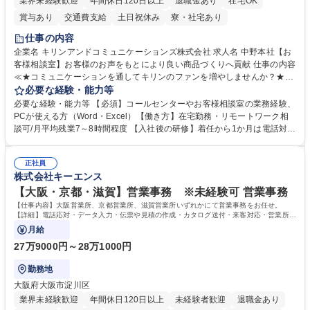
業界未経験歓迎
年間休日120日以上
退職金あり
在宅OK
賞与あり
交通費支給
土日祝休み
寮・社宅あり
仕事の内容
企業名 キリンアンドコミュニケーションズ株式会社 求人名 中野本社【お
客様相談室】お客様のお声をもとにより良い商品づくりへ貢献 仕事の内容
≪★コミュニケーションを通してキリンのファンを増やしませんか？★≫
お客様のお声をより良い商品づくりに活かしていく上で、窓口となるお客
必要な経験・能力等
様相談室でのお仕事です。 日々お客様からいただくキリングループへのご
必要な経験・能力等 【必須】コールセンターやお客様相談室の業務経験、
意見を、企業活動に活かしています。お客様からの声に迅速かつ誠意をも
PCが使える方（Word・Excel）【働き方】在宅勤務・リモートワーク相
って対応、情報提供するとともにグループ内活動に反映しています。 【具
談可/月平均残業7～8時間程度 【入社後の研修】着任から1か月は電話対応
体的には】電話応対、メール、お手紙対応、ご指摘品調査報告書作成、有
のOJTを中心に実施し、電話対応に慣れた段階でメール・手紙のOJTを実
人チャットボット対応など。 【1日の対応件数】■電話：月間一人当たり
施する予定です。独り立ち以降もしっかりフォローする体制を整えていま
平均100件前後■メール・手紙：同上40件前後 募集職種 中野本社【お客様
正社員
すのでご安心ください。 【当社について】キリングループの広報機能を担
株式会社キーエンス
相談室】お客様のお声をもとにより良い商品づくりへ貢献
う会社として、お客様との出会いを大切にし、磨き上げたホスピタリティ
を込めてコミュニケーションをとりながら広報関連業務を行っておりま
【大阪・京都・滋賀】営業事務 ※未経験可 営業事務
す。 学歴・資格 学歴：大学院 大学 高専 短大 専修学校 高校 語学力： 資
【仕事内容】大阪営業所、京都営業所、滋賀営業所いずれかにて営業事務をお任せ。
格：
【詳細】電話応対・データ入力・伝票や見積の作成・カタログ送付・来客対応・営業所内
で発生する事務業務や業務改善をお任せ。
月給
27万9000円～28万1000円
勤務地
大阪府大阪市淀川区
業界未経験歓迎
年間休日120日以上
未経験者歓迎
退職金あり