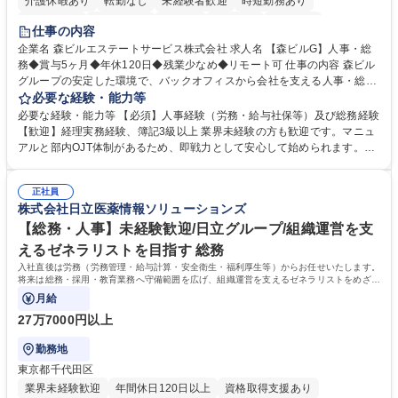
介護休暇あり
転勤なし
未経験者歓迎
時短勤務あり
経験者歓迎
退職金あり
在宅OK
賞与あり
育休あり
仕事の内容
完全週休2日制
交通費支給
長期歓迎
駅近5分以内
土日祝休み
企業名 森ビルエステートサービス株式会社 求人名 【森ビルG】人事・総
務◆賞与5ヶ月◆年休120日◆残業少なめ◆リモート可 仕事の内容 森ビル
グループの安定した環境で、バックオフィスから会社を支える人事・総務
をお任せします。 労務と総務の業務をバランスよく担当し、ゆくゆくは制
必要な経験・能力等
度改定などのコア業務にも挑戦できる、やりがいある環境です。 ■勤怠管
必要な経験・能力等 【必須】人事経験（労務・給与社保等）及び総務経験
理、給与計算、社会保険手続き、年末調整等の労務管理全般 ■入退社手続
【歓迎】経理実務経験、簿記3級以上 業界未経験の方も歓迎です。マニュ
き、社内規定の改定や人事制度改定などのコア業務 ■社内イベントの企画
アルと部内OJT体制があるため、即戦力として安心して始められます。
運営やその他総務業務全般 ※労務と総務を1：1の割合でお任せ。 入社後
【魅力・やりがい】森ビルGの安定基盤で労務から総務まで幅広く携われ
は部内のOJTを中心に、あなたの経験に合わせて不足している部分はいつ
ます。定型業務に留まらず、社内規定や人事制度の改定など会社のコア業
でも質問・相談できる環境が整っているため、安心して成長できます。 募
正社員
務に挑戦できるため、自身の成長と組織への貢献度をダイレクトに実感で
株式会社日立医薬情報ソリューションズ
集職種 【森ビルG】人事・総務◆賞与5ヶ月◆年休120日◆残業少なめ◆
きます。 残業少なめ、週1日リモート可など、ワークライフバランスを保
リモート可
ち長期活躍できる環境です。 「これまでの幅広い経験を活かし、長期的な
【総務・人事】未経験歓迎/日立グループ/組織運営を支
キャリアを築きたい」という前向きな意欲と挑戦を全力で応援します。 学
えるゼネラリストを目指す 総務
歴・資格 学歴：大学院 大学 高専 短大 専修学校 高校 語学力： 資格：日商
入社直後は労務（労務管理・給与計算・安全衛生・福利厚生等）からお任せいたします。
簿記検定1級 日商簿記検定2級 日商簿記検定3級
将来は総務・採用・教育業務へ守備範囲を広げ、組織運営を支えるゼネラリストをめざせ
ます。
月給
27万7000円以上
勤務地
東京都千代田区
業界未経験歓迎
年間休日120日以上
資格取得支援あり