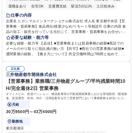
退職金あり
在宅OK
交通費支給
駅近5分以内
土日祝休み
仕事の内容
企業名 ヒガシマルインターナショナル株式会社 求人名 東京都中央区【営
業事務・貿易事務】食品商社/残業少なめ/リモート等相談可 仕事の内容 食
品の加工・販売を行っている当社にて、営業事務・貿易事務をお任せいた
します。営業社員のサポートポジションとして、受発注から海外工場との
必要な経験・能力等
調整まで幅広く対応し、当社事業の根幹を支えていただきます。 ■受発注
必要な経験・能力等 【必須】■営業事務または貿易事務の経験■英語での
業務、請求書発行 ■海外工場とのスケジュール調整 ■在庫管理 ■輸入書類
メールのやり取りに抵抗感の無い方 【尚可】■商社での営業事務の経験■
の確認・作成 ■配送手配 ■通関業者を通して行う輸出入業全般 ■倉庫との
通関業務の経験。 【働き方について】所定労働時間は7時間と短めで、残
倉入れ調整等 ※ゼネラリストとしてのキャリアアップを目指すことが可能
業も月平均20時間以下です。時差出勤制度や週1日のリモート勤務も相談
です。単に商品を販売するだけでなく原料の仕入れから販売までをトータ
可能で、ワークライフバランスを保ち長期就業しやすい環境です。 【当社
ルプロデュースしているため、商品に関わる全ての業務をサポート頂きま
正社員
の強み】1991年の設立以来、外食産業を中心としたお客様の多様なニー
三井物産都市開発株式会社
す。 募集職種 東京都中央区【営業事務・貿易事務】食品商社/残業少なめ/
ズに沿った冷凍水産物等の生産・輸入・販売を一貫して手掛けています。
リモート等相談可
自社工場と海外拠点の強固な連携によるワンストップサービスが最大の強
【営業事務】業務職/三井物産グループ/平均残業時間10
みです。 学歴・資格 学歴：大学院 大学 語学力：英語 資格：
H/完全週休2日 営業事務
オフィスビル、賃貸マンション、物流倉庫等の不動産開発事業における用地取得、開発推
進、賃貸運営、売却、仲介・活用提案等を行う営業部門において事務業務を担当いただき
ます。
月給
30万9500円～43万4000円
勤務地
東京都港区