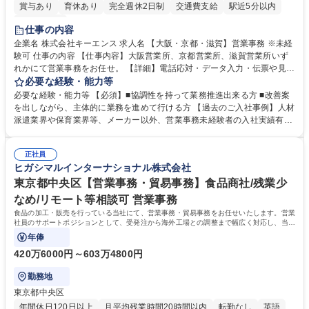
賞与あり
育休あり
完全週休2日制
交通費支給
駅近5分以内
土日祝休み
仕事の内容
企業名 株式会社キーエンス 求人名 【大阪・京都・滋賀】営業事務 ※未経
験可 仕事の内容 【仕事内容】大阪営業所、京都営業所、滋賀営業所いず
れかにて営業事務をお任せ。 【詳細】電話応対・データ入力・伝票や見積
の作成・カタログ送付・来客対応・営業所内で発生する事務業務や業務改
必要な経験・能力等
善をお任せ。 【教育制度】ご入社後、育成担当とペアになりながらOJTに
必要な経験・能力等 【必須】■協調性を持って業務推進出来る方 ■改善案
て業務を覚えていただくことが可能です。業務システムがきちんと構築さ
を出しながら、主体的に業務を進めて行ける方 【過去のご入社事例】人材
れているため、スムーズに仕事に慣れることができる環境です。また、
派遣業界や保育業界等、メーカー以外、営業事務未経験者の入社実績有
「チームで成果を出す文化」があり、良いやり方を積極的に共有しながら
【当社の事務職について】単なる事務ではなく主体性を発揮したサポート
常に改善を目指す風土のため、安心して業務に取り組んでいただけます。
により、キーエンスの付加価値向上に貢献します。ベースの定型業務に加
募集職種 【大阪・京都・滋賀】営業事務 ※未経験可
正社員
えて、お客様や社員の状況に合わせ、能動的なサポート、改善の動きも期
ヒガシマルインターナショナル株式会社
待され。組織を支えるスペシャリストとして、チームに貢献し、結果的に
社員から頼られる存在になることができます。平均19:30の退勤以降の業
東京都中央区【営業事務・貿易事務】食品商社/残業少
務の持ち帰りも禁止されており、メリハリのある働き方となります。 学
なめ/リモート等相談可 営業事務
歴・資格 学歴：大学院 大学 高専 短大 語学力： 資格：
食品の加工・販売を行っている当社にて、営業事務・貿易事務をお任せいたします。営業
社員のサポートポジションとして、受発注から海外工場との調整まで幅広く対応し、当社
事業の根幹を支えていただきます。
年俸
420万6000円～603万4800円
勤務地
東京都中央区
年間休日120日以上
月平均残業時間20時間以内
転勤なし
英語