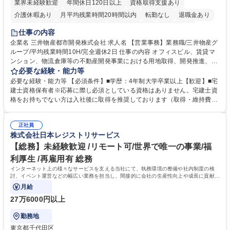
業界未経験歓迎
年間休日120日以上
資格取得支援あり
介護休暇あり
月平均残業時間20時間以内
転勤なし
退職金あり
在宅OK
賞与あり
育休あり
完全週休2日制
交通費支給
仕事の内容
駅近5分以内
土日祝休み
寮・社宅あり
企業名 三井物産都市開発株式会社 求人名 【営業事務】業務職/三井物産グ
ループ/平均残業時間10H/完全週休2日 仕事の内容 オフィスビル、賃貸マ
ンション、物流倉庫等の不動産開発事業における用地取得、開発推進、賃
貸運営、売却、仲介・活用提案等を行う営業部門において事務業務を担当
必要な経験・能力等
いただきます。 【詳細】・契約書管理、契約書製本、捺印対応、ファイリ
必要な経験・能力等 【必須条件】■学歴：4年制大学卒業以上【歓迎】■宅
ング、登記簿取得、調書取得・支払業務（各種費用支払、支払管理、請
建士資格保有者※応募に際し必須としている資格はありません。宅建士資
求・支払データ登録、取引先マスター申請対応）・予算作成及び予実管
格をお持ちでない方は入社後に取得を推奨しております（取得・維持費用
理・各種稟議書、報告書作成業務・各種台帳管理、交際費・会議費支払報
の一部補助あり） 【求める人物像】 ・向学心豊かで、主体的に行動でき
告書作成及び月次管理・部内総務庶務全般 など※※配属先によっては上記
る方。 ・社内外の多様な関係者と協調して業務を進められるコミュニケー
の他に担当頂く業務が発生する場合があります。 募集職種 【営業事務】
正社員
ション力がある方。 ・チャレンジを厭わず、粘り強く業務に取り組める
株式会社日本レジストリサービス
業務職/三井物産グループ/平均残業時間10H/完全週休2日
方。多様な関係者と謙虚に信頼関係を構築でき、期限を意識したスケジュ
ール管理が出来る方。※将来的に他部署（営業部門、コーポレート部門）
【総務】未経験歓迎 /リモート可/世界で唯一の事業/福
へのジョブローテーションの可能性があります。 学歴・資格 学歴：大学
利厚生 /再雇用有 総務
院 大学 語学力： 資格：宅地建物取引士
インターネット上の様々なサービスを支える当社にて、執務環境の整備や社内制度の検
討、イベント運営などの幅広い業務を担当し、間接的に会社の生産性向上や成長に貢献し
ている部署です。
月給
27万6000円以上
勤務地
東京都千代田区