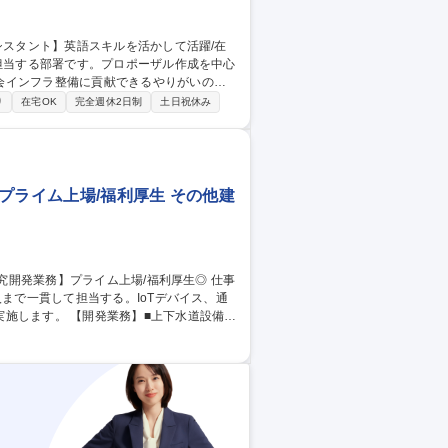
会インフラ整備に貢献できるやりがいのあ
り
在宅OK
完全週休2日制
土日祝休み
料作成、顧客への業者登録管理 ■海外子会社
業情報提供 ■共同企業体対応:JV先企業と
種 【営業アシスタン
プライム上場/福利厚生 その他建
入まで一貫して担当する。IoTデバイス、通
■上下水道設備監
開発・監視■IoTデータを処理するクラウドサ
ステム設計・開発システムの動作試験・品質
ル化を通じて、安全で効率的な水供給システ