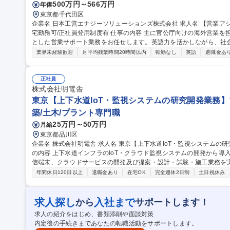
500万円～566万円
年俸
東京都千代田区
企業名 日本工営エナジーソリューションズ株式会社 求人名 【営業アシスタント】英語スキルを活かして活躍/在
宅勤務可/正社員登用制度有 仕事の内容 主に官公庁向けの海外営業を担当する部署です。プロポーザル作成を中心
とした営業サポート業務をお任せします。英語力を活かしながら、社
るポジションです。 【詳細】■プロポーザル作成:過去のデータを活用した提案書類の作成、顧客指定様式への加
業界未経験歓迎
月平均残業時間20時間以内
転勤なし
英語
退職金あ
工、見積作成・検算 ■営業サポート:営業同行時の議事録作成、営業資
との連携:インドネシア・タイの子会社との英文メールでのやり取り、営
の調整業務(和英対応含む) ■契約関連業務:電子入札対応、契約書作成、受注計上など 募集職
正社員
ト】英語スキルを活かして活躍/在宅勤務可/正社員登用制度有
株式会社明電舎
東京【上下水道IoT・監視システムの研究開発業務】
築/土木/プラント専門職
25万円～50万円
月給
東京都品川区
企業名 株式会社明電舎 求人名 東京【上下水道IoT・監視システムの研究開発業務】プライム上場/福利厚生◎ 仕事
の内容 上下水道インフラのIoT・クラウド監視システムの開発から導
信端末、クラウドサービスの開発及び提案・設計・試験・施工業務を実施します。 【開発業務】
視用IoTデバイスの設計・開発・クラウド連携に必要なIoT通信端末の
年間休日120日以上
退職金あり
在宅OK
完全週休2日制
土日祝休み
ービスの構築・開発【導入・維持管理業務】■顧客への技術提案・シ
検証■現地での導入・現地納入後の保守・点検水道インフラのデジタ
ムの実現に貢献していただきます。 募集職種 東京【上下水道IoT・監視システムの研究開発業務】プライム上場/
求人探し
入社まで
から
サポートします！
福利厚生◎
求人の紹介をはじめ、書類添削や面談対策
内定後の手続きまであなたの転職活動をサポートします。