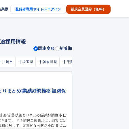
企業様
登録者専用サイトへログイン
新規会員登録（無料）
中途採用情報
関連度順
新着順
川崎市
埼玉県
神奈川県
千葉市
大阪府
千葉県
とりまとめ]業績好調推移 設備保
だきます。 ※予防保全業務とは：顧客に安
電機に対して、定期的な分解点検(定期点