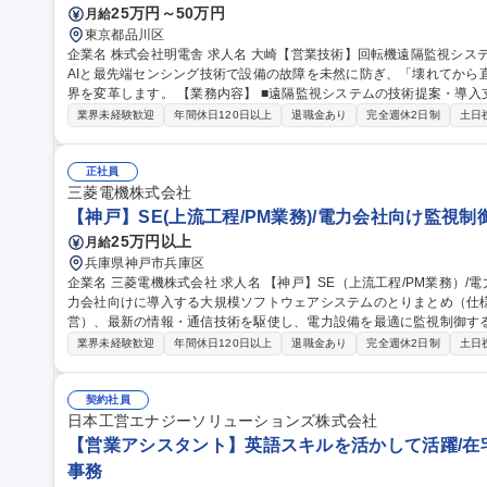
25万円～50万円
月給
東京都品川区
企業名 株式会社明電舎 求人名 大崎【営業技術】回転機遠隔監視システム「REMOTIER」の営業技術 仕事の内容
AIと最先端センシング技術で設備の故障を未然に防ぎ、「壊れてから
界を変革します。 【業務内容】 ■遠隔監視システムの技術提案・導入支援／新機能・新サービスの企画提案 ■海外
スタートアップ（ポーランド）との技術連携 ■他社アライアンス構築
業界未経験歓迎
年間休日120日以上
退職金あり
完全週休2日制
土日
プラント会社、保険会社等との協業、SaaS収益モデル構築） 募集職種 大崎【営業技術】回転機遠隔監視システ
ム「REMOTIER」の営業技術
正社員
三菱電機株式会社
【神戸】SE(上流工程/PM業務)/電力会社向け監視制御
25万円以上
月給
兵庫県神戸市兵庫区
企業名 三菱電機株式会社 求人名 【神戸】SE（上流工程/PM業務）/電力会社向け監視制御システム 仕事の内容 電
力会社向けに導入する大規模ソフトウェアシステムのとりまとめ（仕
営）、最新の情報・通信技術を駆使し、電力設備を最適に監視制御するため
的には】・顧客への製品企画提案、仕様検討 ・関係技術部門と連携
業界未経験歓迎
年間休日120日以上
退職金あり
完全週休2日制
土日
・システムを構成する各機能の開発取り纏め ・システム試験、評価 
社員インタビュー https://recruiting-site.jp/s/mitsubishi-eng/3862/ 募集職種 【神戸】SE（上流工程/PM業務）/電
力会社向け監視制御システム
契約社員
日本工営エナジーソリューションズ株式会社
【営業アシスタント】英語スキルを活かして活躍/在宅
事務