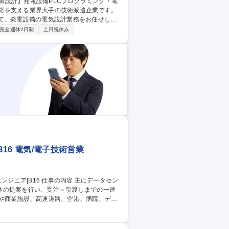
て、発電設備の電気設計業務をお任せしま
完全週休2日制
土日祝休み
らの信号を受け取り、バルブやモーターを
ネルや監視画面を通じて、設備の状態を表
16 電気/電子技術営業
体の提案を行い、受注～引渡しまでの一連
れる高電圧の電気を必要な電圧に変換し、
停電電源装置（UPS）、中央監視設備、