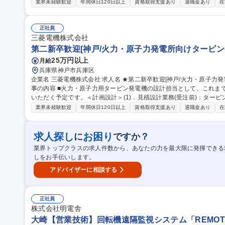
見積りコスト計算、仕様書・設計図書の作成(2)拡販活動(受注前)：お
業界未経験歓迎
年間休日120日以上
資格取得支援あり
退職金あり
在
細設計業務(受注後)：タービン発電機の機能設計(温度・振動・通風・
書・設計図書への反映、お客様との打合せ＜構造設計＞(1)生産設計業
配指示業務等(2)原価低減活動：新規メーカ開拓、VE活動、材料費・構造検討等 募集職種 [神戸/火
正社員
所向けタービン発電機の設計]業績好調推移
三菱電機株式会社
第二新卒歓迎[神戸/火力・原子力発電所向けタービン
25万円以上
月給
兵庫県神戸市兵庫区
企業名 三菱電機株式会社 求人名 ★第二新卒歓迎[神戸/火力・原子力発電所向けタービン発電機の設計]業績好調 仕
事の内容 ■火力・原子力用タービン発電機の設計担当として、これま
いただく予定です。＜計画設計＞(1)．見積設計業務(受注前)：ター
様書・設計図書の作成(2)．拡販活動(受注前)：お客様への技術提案、
業界未経験歓迎
年間休日120日以上
資格取得支援あり
退職金あり
在
後)：タービン発電機の機能設計(温度・振動・通風・強度計算など)
の反映、お客様との打合せ＜構造設計＞(1)．生産設計業務(受注後)
(2)．原価低減活動：新規メーカ開拓、VE活動、材料費・構造検討等 募集職種 ★第二新卒歓迎[神戸/火力・原子力
求人探し
お困り
に
ですか？
発電所向けタービン発電機の設計]業績好調
業界トップクラスの求人件数から、あなたの力を最大限に発揮できる
しをお手伝いします。
アドバイザーに相談する
正社員
株式会社明電舎
大崎【営業技術】回転機遠隔監視システム「REMOT