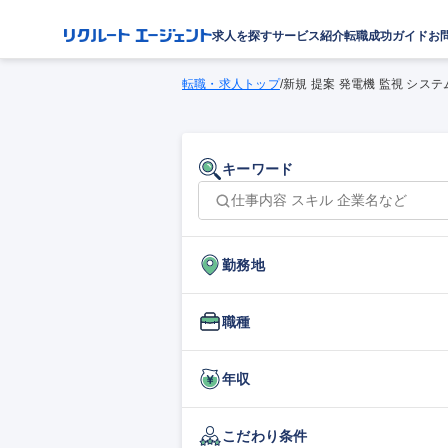
求人を探す
サービス紹介
転職成功ガイド
お
転職・求人トップ
/
新規 提案 発電機 監視 システ
キーワード
勤務地
職種
年収
こだわり条件