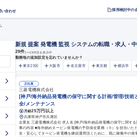
採用検討中の
問い合わせ
ム
新規 提案 発電機 監視 システムの転職・求人・
29
件
1
〜
29
件目を表示中
勤務地の追加設定を忘れていませんか？
東京23区
大阪市
名古屋市
東京都
横浜市
正社員
三菱電機株式会社
[神戸/海外納品発電機の保守に関する計画/管理/技術
全/メンテナンス
25万円以上
月給
兵庫県神戸市兵庫区
企業名 三菱電機株式会社 求人名 [神戸/海外納品発電機の保守に関する計画/管理/技術とりまとめ]業績好調推移 仕
事の内容 ■海外納めタービン発電機の予防保全業務（※）を担当いた
全・安心してタービン発電機を継続運用頂くために、既に稼働中の発