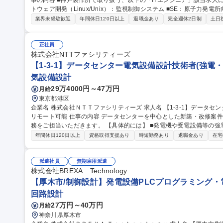
事の内容 ■神戸製作所で取り扱う、以下の「ITエンジニア」該当求人
トウェア開発（Linux/Unix）：監視制御システム ■SE：原子力発電所向け電気・計装制御（計算機システム、サ
イバーセキュリティ/DX設計）■SE業務：エネルギー運用事業者（電
業界未経験歓迎
年間休日120日以上
退職金あり
完全週休2日制
土日
したシステム開発およびソリューション技術提案など■上流設計エンジ
ア■電力向け監視制御システムの品質管理、保守に関するとりまとめ業
け中央監視制御システム 募集職種 【神戸/オープンポジション
正社員
株式会社NTTファシリティーズ
【1-3-1】データセンター電気設備設計技術者(強電・
気設備設計
29万4000円～47万円
月給
東京都港区
企業名 株式会社ＮＴＴファシリティーズ 求人名 【1-3-1】データセンター電気設備設計技術者（強電・弱電）★
リモート可能 仕事の内容 データセンターを中心とした新築・改修案件において設計者としてエンジニアリング業
務をご担当いただきます。 【具体的には】 ■発電機や受電設備等の強電設備設計(基本計画、実施設計、行政対応
等) ■照明や中央監視等の弱電設備設計(基本計画、実施設計、行政対応
年間休日120日以上
資格取得支援あり
時短勤務あり
退職金あり
在宅
電気系商材販売の提案業務/受注支援(顧客ヒヤリング、検討・提案書作
メーカーとの物流・納品等調整 ■プロジェクト全体のマネジメント(入社
集職種 【1-3-1】データセンター電気設備設計技術者（強電・弱電）
派遣社員
無期雇用派遣
株式会社BREXA Technology
【厚木市/制御設計】発電設備PLCプログラミング・電
回路設計
27万円～40万円
月給
神奈川県厚木市