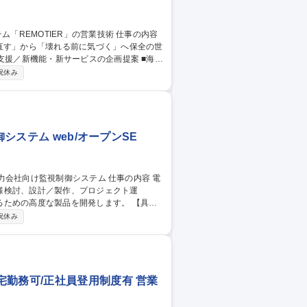
直す」から「壊れる前に気づく」へ保全の世
・新規ビジネスモデル企画（機械メーカー、
祝休み
システム web/オープンSE
様検討、設計／製作、プロジェクト運
の高度な製品を開発します。 【具体
したシステム全体の設計及び、仕様書の作成
祝休み
・顧客納入後のアフターフォロー ★当部署
勤務可/正社員登用制度有 営業