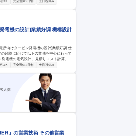
客様への技術提案、仕様に関わる交渉(3)詳
宅OK
完全週休2日制
土日祝休み
強度計算など)、お客様要求への対応と仕様
務(受注後)：タービン発電機の構造設計、手
力・原子力発電
発電機の設計]業績好調 機構設計
での経験に応じて以下の業務を中心に行って
ビン発電機の電気設計、見積りコスト計算、仕
仕様に関わる交渉(3)．詳細設計業務(受注
宅OK
完全週休2日制
土日祝休み
、お客様要求への対応と仕様書・設計図書へ
：タービン発電機の構造設計、手配指示業務等
求人探
IER」の営業技術 その他営業