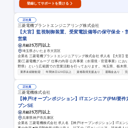
登録してサポートを受ける
正社員
三菱電機プラントエンジニアリング株式会社
【大宮】監視制御装置、受変電設備等の保守保全・営
営業
25万円以上
月給
埼玉県さいたま市大宮区
企業名 三菱電機プラントエンジニアリング株式会社 求人名 【大宮】監視制御装置、受変電設備等の保守保全・営
業/三菱電機グループ 仕事の内容 公共事業（水環境・官需事業）において関越地区（埼玉県、栃木県、群馬県、長
野県）という広範囲での営業活動を行っております。 埼玉県、栃木県、群馬県、長野県の各自治体における上・
下水道処理場や頭首工やダム（小水力発電所）に納まっている監視制
業界未経験歓迎
年間休日120日以上
資格取得支援あり
退職金あり
完
の保守保全に加え製品・システム販売の営業業務を担当いただきます
ての役割を求め、将来的には、チームリーダーとして後輩社員を牽引
を期待しております。 募集職種 【大宮】監視制御装置、受
正社員
三菱電機株式会社
【神戸/オープンポジション】ITエンジニア(PM/要件定義
プンSE
25万円以上
月給
兵庫県神戸市兵庫区
企業名 三菱電機株式会社 求人名 【神戸/オープンポジション】ITエンジニア(PM/要件定義/開発など)★上流SE 仕