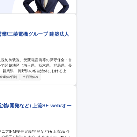
業/三菱電機グループ 建築法人
御装置、受変電設備、非常用発電機設備等
全週休2日制
土日祝休み
。中期的には、組織の社員を繋ぐ中核とし
し社員育成を担ってくれる人財となること
変電設備等の保守保全・営業/三菱電機グループ
/開発など) 上流SE web/オー