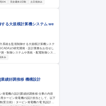
宅OK
完全週休2日制
土日祝休み
動（2）見積資料作成、技術資料作成（3）
担当エリアにより異なりますが、アジア、中
御する大規模計算機システム we
案、システム全体設計、方針立案■アプリケ
祝休み
クト運用ルールの策定・推進等。※幅広い
です。 募集職種 【神戸/S
テム
]業績好調推移 機構設計
力用タービン発電機の設計担当として、以下
注前)：タービン発電機の電 気設計、