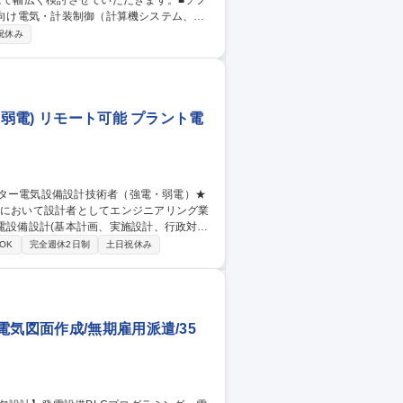
にて幅広く検討させていただきます。■ソフ
力、熱供給）向けAI・デジタル化技術を活用
祝休み
ニア：電力ICTビジネス分野のソフトウェ
務■システムエンジニア：原子力発電所向
】ITエンジニア(PM/要件定義/開発など)★上流SE
弱電) リモート可能 プラント電
等) ■設計や工事、データセンターに関わる
OK
完全週休2日制
土日祝休み
成、見積提案、顧客への説明等) ■電気設備
し、経験を積んでスキルアップした後) 募
★リモート可能
気図面作成/無期雇用派遣/35