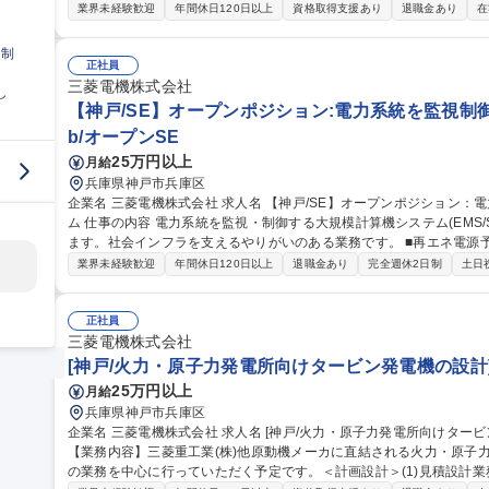
検)、 消耗品等の交換及び新規高性能部品の交換を計画、それを顧客へ提案・推奨提案ならびに受注後の工事計
業界未経験歓迎
年間休日120日以上
資格取得支援あり
退職金あり
在
画、調整、遂行に関わる取り纏め業務。【具体的には】（1）受注前活
工事計画（4）客先照会対応/不具合対応などを担当。※主な出張先は
日制
東、米州のいずれかとなります。 募集職種 [神戸/海外納品発電機の保守に関する計画/管理/技術とりまとめ]業績好
正社員
調推移
三菱電機株式会社
し
【神戸/SE】オープンポジション:電力系統を監視制
b/オープンSE
25万円以上
月給
兵庫県神戸市兵庫区
企業名 三菱電機株式会社 求人名 【神戸/SE】オープンポジション：電力系統を監視制御する大規模計算機システ
ム 仕事の内容 電力系統を監視・制御する大規模計算機システム(EMS/SCADA)の研究開発・設計業務をお任せし
ます。社会インフラを支えるやりがいのある業務です。 ■再エネ電源予測・制御システムや系統・配電制御システ
ムの開発■系統運用高度化のための通信システム構築■顧客への企画提
業界未経験歓迎
年間休日120日以上
退職金あり
完全週休2日制
土日
ーション機能の開発取り纏め■試験、評価、納入後フォロー■プロジェ
領域からスキルとキャリアプランに合わせ柔軟に担当領域を決定していく魅力的な環境
E】オープンポジション：電力系統を監視制御する大規模計算機シス
正社員
三菱電機株式会社
[神戸/火力・原子力発電所向けタービン発電機の設計
25万円以上
月給
兵庫県神戸市兵庫区
企業名 三菱電機株式会社 求人名 [神戸/火力・原子力発電所向けタービン発電機の設計]業績好調推移 仕事の内容
【業務内容】三菱重工業(株)他原動機メーカに直結される火力・原子
の業務を中心に行っていただく予定です。＜計画設計＞(1)見積設計業務(受