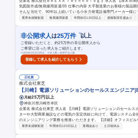
企業名 株式会社ＢＲＥＸＡ Ｔｅｃｈｎｏｌｏｇｙ 求人名 【厚木市/制御設計】発電設備PLCプログラミング・電
気図面作成/無期雇用派遣/35 仕事の内容 大手製造業のお客様の製品開発を支える業界大手の技術派遣企業です。
そんな当社で、90年以上続いている小水力発電設備専門メーカー様に
す。 【1:PLC】制御ロジックの構築：発電機の起動・停止、負荷制御、異常検知などをプログラムで制御。セン
業界未経験歓迎
無期雇用派遣
年間休日120日以上
資格取得支援あり
サー・アクチュエータとの接続：温度、圧力、水位などのセンサーか
制御。HMI（ヒューマンマシンインターフェース）との連携：操作パ
示・操作。 【2:電気回路】回路図の作成 詳細、備考欄に記載 募集職種 【厚木市/制御設計】発電設備PLCプログ
※
非公開求人
25
万件
は
以上
ラミング・電気図面作成/無期雇用派遣/35
ご登録いただくと、約
25
万件の非公開求人から
ご希望に沿った求人をご紹介します。
※
2026年3月31日時点 ※求人数＝採用予定人数
登録して求人を紹介してもらう
正社員
株式会社東芝
【川崎】電源ソリューションのセールスエンジニア|B
25万円以上
月給
神奈川県川崎市幸区
企業名 株式会社東芝 求人名 【川崎】電源ソリューションのセールスエンジニア|B16 仕事の内容 主にデータセン
ターや大型商業施設などの電気の安定供給に向けて、電源システム全
のエンジニアリング業務を推進いただきます。 【詳細】オフィスビルや商業施設、高速道路、空港、病院、デー
タセンターなどの電力需要の多い施設に対して、電力会社から供給さ
業界未経験歓迎
年間休日120日以上
退職金あり
土日祝休み
安定的かつ効率的に施設内に配る受変電設備、非常用自家発電設備、無
新エネルギー設備などの電源システムを提供しています。 募集職種 【川崎】電源ソリューションのセールスエン