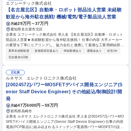
エフシーテック株式会社
【名古屋北区】自動車・ロボット部品法人営業 未経験
歓迎から海外駐在挑戦! 機械/電気/電子製品法人営業
29万円～37万円
月給
愛知県名古屋市北区
企業名 エフシーテック株式会社 求人名 【名古屋北区】自動車・ロボット
部品法人営業★未経験歓迎から海外駐在挑戦！ 仕事の内容 大手メーカー
の要望を丁寧にヒアリングし、協力会社と連携して最適な工業用締結部品
（ネジ等）を提案する法人営業です。業界未経験・知識ゼロからでも、先
業界未経験歓迎
資格取得支援あり
時短勤務あり
退職金あり
在宅OK
輩の同行やＯＪＴで専門知識を着実に身につけられます。 既存顧客への深
完全週休2日制
耕から新規開拓、改善提案まで幅広い営業活動を担当します。調達から営
業まで一気通貫で携わるため、商社パーソンとしての基礎力が早期に身に
つきます。将来的にはタイや中国など海外拠点で勤務するチャンスもあ
正社員
り、未経験でもグローバルなキャリアを描けます。年間休日121日/土日休
ルネサス エレクトロニクス株式会社
みで、残業は月約20時間程。プライベートの時間をしっかり確保し、あな
[20024572]パワーMOSFETデバイス開発エンジニア(S
たのペースで着実に成長できる環境です。 募集職種 【名古屋北区】自動
enior Staff Device Engineer) その他組込/制御設計/開
車・ロボット部品法人営業★未経験歓迎から海外駐在挑戦！
発
47万6000円～59万円
月給
群馬県高崎市
企業名 ルネサス エレクトロニクス株式会社 求人名 [20024572]パワーMO
SFETデバイス開発エンジニア(Senior Staff Device Engineer) 仕事の内容
電源(PCP製品)に組み込まれるスイッチング電源用パワーMOSFETの設計