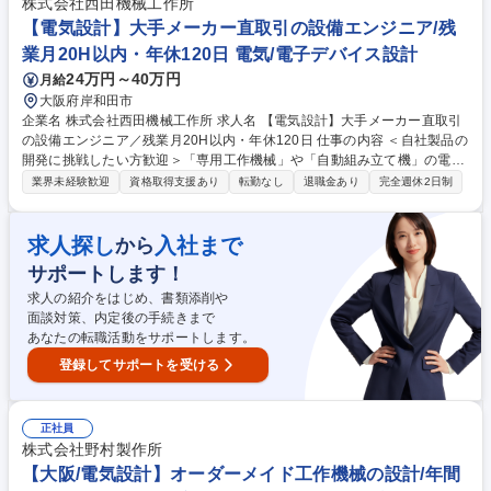
株式会社西田機械工作所
た「理想のものづくり」を具現化する環境です。既存の製造限界を突破し
【電気設計】大手メーカー直取引の設備エンジニア/残
た「未来の部品」を世界に先駆けて創出します。 募集職種 【1877】≪埼
業月20H以内・年休120日 電気/電子デバイス設計
玉≫革新パワーユニット・熱マネデバイスの研究開発(設計・解析)
24万円～40万円
月給
大阪府岸和田市
企業名 株式会社西田機械工作所 求人名 【電気設計】大手メーカー直取引
の設備エンジニア／残業月20H以内・年休120日 仕事の内容 ＜自社製品の
開発に挑戦したい方歓迎＞「専用工作機械」や「自動組み立て機」の電気
設計をお任せします。単なる作業者ではなく、仕様決定から試運転まで一
業界未経験歓迎
資格取得支援あり
転勤なし
退職金あり
完全週休2日制
貫して携わる「エンジニア」へと成長できます！ 自社内で一社一様のモノ
づくりを上流から手掛けられる環境で、一生モノの技術を身につけられま
す。 ＜具体的には＞ ・お客様との仕様打ち合わせ ・シーケンサー(PLC)
求人探し
入社まで
から
プログラミング ・据付立会い、試運転 等 ※据付業務にて建物の改変など
サポートします！
建設業務に該当する業務内容は含みません 募集職種 【電気設計】大手メ
ーカー直取引の設備エンジニア／残業月20H以内・年休120日
求人の紹介をはじめ、書類添削や
面談対策、内定後の手続きまで
あなたの転職活動をサポートします。
登録してサポートを受ける
正社員
株式会社野村製作所
【大阪/電気設計】オーダーメイド工作機械の設計/年間