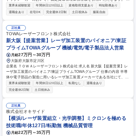
固定資産管理業務全般(当社単体、連結親会社観点でのグループ会社への
業界未経験歓迎
年間休日120日以上
資格取得支援あり
時短勤務あり
調査等を含む) ■固定資産管理業務について、システム活用など業務プロセ
退職金あり
在宅OK
完全週休2日制
土日祝休み
服装自由
スの効率化推進 ■償却資産税の申告 ■新リース基準対応 ■決算業務・開示
文書チェック等への参画・支援 募集職種 【朝霞/経理(固定資産管理)】パ
ワーエレクトロニクスのトップメーカー
正社員
TOWAレーザーフロント株式会社
新大阪【提案営業】レーザ加工装置のパイオニア/東証
プライムTOWAグループ 機械/電気/電子製品法人営業
27万円～30万円
月給
大阪府大阪市淀川区
企業名 ＴＯＷＡレーザーフロント株式会社 求人名 新大阪【提案営業】レ
ーザ加工装置のパイオニア/東証プライムTOWAグループ 仕事の内容 半導
体や電子部品の製造に用いるレーザ加工装置メーカーである当社にて、半
導体/電子部品/パワーデバイス分野向け提案営業を担当いただきます。既
業界未経験歓迎
年間休日120日以上
転勤なし
退職金あり
存顧客への横展開、高付加価値の提案を推進いただきます。 【具体的に
完全週休2日制
土日祝休み
は】 ■半導体/電子部品メーカー向けレーザー加工装置の提案営業 ■顧客の
製造課題ヒアリングおよび技術部門との連携による提案構築 ■試作評価立
会い/仕様打合せ/価格交渉 ■受注後の進捗フォローおよび社内調整 ■展示会
正社員
対応/新規顧客開拓 募集職種 新大阪【提案営業】レーザ加工装置のパイオ
株式会社オキサイド
ニア/東証プライムTOWAグループ
【横浜/レーザ装置組立・光学調整】ミクロンを極める
技術職/年休127日/転勤無 機械品質管理
22万円～35万円
月給