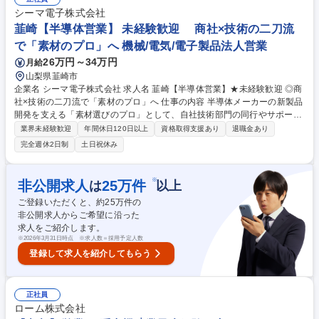
イス製品の提案■製品の立ち上げ、開発の技術サポート■不具合発生時、解
シーマ電子株式会社
決に向けてメーカーと連携して顧客対応、改善提案 等 募集職種 【名古
韮崎【半導体営業】 未経験歓迎 商社×技術の二刀流
屋】半導体デバイス製品のFAE 第二新卒歓迎/プライム上場/年間休日128
で「素材のプロ」へ 機械/電気/電子製品法人営業
日
26万円～34万円
月給
山梨県韮崎市
企業名 シーマ電子株式会社 求人名 韮崎【半導体営業】★未経験歓迎 ◎商
社×技術の二刀流で「素材のプロ」へ 仕事の内容 半導体メーカーの新製品
開発を支える「素材選びのプロ」として、自社技術部門の同行やサポート
による技術的な議論を交えた解決策を提供します。 ■既存顧客中心(テレア
業界未経験歓迎
年間休日120日以上
資格取得支援あり
退職金あり
ポや飛び込みナシ)の深耕スタイル ≪ミッション≫ 自社内で試作・評価・
完全週休2日制
土日祝休み
解析も行うことができる『開発型商社』として、顧客の開発現場での困り
事([製品の耐久性を向上させたい],[新しい加工方法でコストを抑えたい]な
ど)に対しての解決ソリューションを提案します。 単純なカタログ提案で
※
非公開求人
25
万件
は
以上
はなく【実際の検証データに基づいた客観的なエビデンスによる素材選
ご登録いただくと、約
25
万件の
定】ができるので、顧客と強い信頼関係を築けます。 募集職種 韮崎【半
非公開求人からご希望に沿った
導体営業】★未経験歓迎 ◎商社×技術の二刀流で「素材のプロ」へ
求人をご紹介します。
※
2026年3月31日時点 ※求人数＝採用予定人数
登録して求人を紹介してもらう
正社員
ローム株式会社