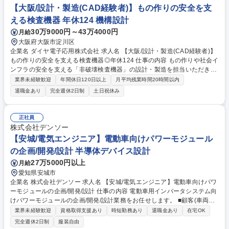
CE/EV用電装品)/インド】パワーエレクトロニクスのTOPメーカー
【大阪/設計・製造(CAD経験者)】もの作りの安全を支
える検査機器 年休124 機構設計
30万9000円～43万4000円
月給
大阪府大阪市淀川区
企業名 ダイヤ電子応用株式会社 求人名 【大阪/設計・製造(CAD経験者)】
もの作りの安全を支える検査機器◎年休124 仕事の内容 もの作りや社会イ
ンフラの安全を支える「非破壊検査機器」の設計・製造を担当いただきま
す。OJT中心で仕事の流れを習得し、小型装置の製作/装置部品の作成から
業界未経験歓迎
年間休日120日以上
月平均残業時間20時間以内
スタートします。 【非破壊検査装置とは】素材や製品を破壊せず、傷の有
退職金あり
完全週休2日制
土日祝休み
無・存在位置・大きさ・形状・分布状態などを調べる非破壊試験の結果か
ら、規格などによる基準に従って合否を判定する非破壊検査に用いられる
装置です。 【詳細】■小型検査装置の製作/装置部品の作成 ■装置の立ち上
正社員
げ・試運転・引き渡し ■技術担当として打合せへの同行 ※基本的には自社
株式会社デンソー
内作業ですが、打合せ同行や客先での試運転・引き渡し等で出張が発生し
【安城/電気エンジニア】電動車向けパワーモジュール
ます 募集職種 【大阪/設計・製造(CAD経験者)】もの作りの安全を支える
の企画/開発/設計 半導体デバイス設計
検査機器◎年休124
27万5000円以上
月給
愛知県安城市
企業名 株式会社デンソー 求人名 【安城/電気エンジニア】電動車向けパワ
ーモジュールの企画/開発/設計 仕事の内容 電動車用インバータシステム向
けパワーモジュールの企画/開発/設計業務をお任せします。 ■顧客(車両メ
ーカ＆社内システム部署)への製品提案＆技術折衝 ■市場/システム/電力変
業界未経験歓迎
資格取得支援あり
時短勤務あり
退職金あり
在宅OK
換技術の動向や競合の製品＆技術調査＆分析 ■パワー半導体素子など構成
完全週休2日制
服装自由
コア部品の企画＆仕様検討 ■パワーモジュールのパッケージ開発、材料技