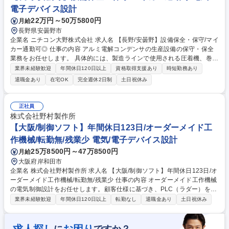
します。 募集職種 【2219】《埼玉》二輪レースのブランドプロモ企画・
電子デバイス設計
オウンドメディア運営
22万円～50万5800円
月給
長野県安曇野市
企業名 ニチコン大野株式会社 求人名 【長野/安曇野】設備保全・保守/マイ
カー通勤可◎ 仕事の内容 アルミ電解コンデンサの生産設備の保守・保全
業務をお任せします。 具体的には、製造ラインで使用される圧着機、巻取
機、乾燥炉、検査装置など各種生産設備の定期点検・メンテナンスを担当
業界未経験歓迎
年間休日120日以上
資格取得支援あり
時短勤務あり
していただきます。設備トラブル発生時の原因分析や復旧対応、部品交
退職金あり
在宅OK
完全週休2日制
土日祝休み
換・修理計画の立案、外部業者との調整、設備改善・自動化提案なども行
います。生産技術・品質管理・製造部門と連携しながら、生産効率と品質
の安定を両立させるための設備保全活動を進めていただきます。※建物の
正社員
改変は伴わない 募集職種 【長野/安曇野】設備保全・保守/マイカー通勤可
株式会社野村製作所
◎
【大阪/制御ソフト】年間休日123日/オーダーメイド工
作機械/転勤無/残業少 電気/電子デバイス設計
25万8500円～47万8500円
月給
大阪府岸和田市
企業名 株式会社野村製作所 求人名 【大阪/制御ソフト】年間休日123日/オ
ーダーメイド工作機械/転勤無/残業少 仕事の内容 オーダーメイド工作機械
の電気制御設計をお任せします。顧客仕様に基づき、PLC（ラダー）を用
いたプログラム作成からお任せし、ゆくゆくは制御盤の回路設計などハー
業界未経験歓迎
年間休日120日以上
転勤なし
退職金あり
土日祝休み
ド領域へステップアップできます！ 顧客の要望に合わせ、世界に一台の機
械を動かす電気系統を構築します。 【具体的業務】PLCによるシーケンス
制御プログラム（ラダー）作成など 制御盤の回路設計、自社工場での配線
に
ですか？