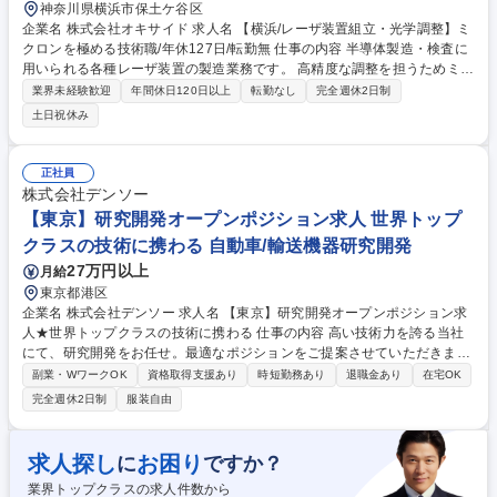
神奈川県横浜市保土ケ谷区
企業名 株式会社オキサイド 求人名 【横浜/レーザ装置組立・光学調整】ミ
クロンを極める技術職/年休127日/転勤無 仕事の内容 半導体製造・検査に
用いられる各種レーザ装置の製造業務です。 高精度な調整を担うためミク
ロンレベルの精密作業が求められる、クリーンルーム内での「こだわり」
業界未経験歓迎
年間休日120日以上
転勤なし
完全週休2日制
のものづくりポジションです。 ・各種レーザ装置の組立（DUVレーザ・
土日祝休み
計測用等） ・光学調整（光軸合わせ、アライメント等） ・各種検査およ
び性能確認業務 ・作業環境：クリーンルーム内（約22～23℃、快適空
間） ・標準作業の確実な遂行と、現場での改善提案 ※高精度な再現性と
正社員
品質意識を持って取り組んでいただきます 募集職種 【横浜/レーザ装置組
株式会社デンソー
立・光学調整】ミクロンを極める技術職/年休127日/転勤無
【東京】研究開発オープンポジション求人 世界トップ
クラスの技術に携わる 自動車/輸送機器研究開発
27万円以上
月給
東京都港区
企業名 株式会社デンソー 求人名 【東京】研究開発オープンポジション求
人★世界トップクラスの技術に携わる 仕事の内容 高い技術力を誇る当社
にて、研究開発をお任せ。最適なポジションをご提案させていただきま
す。 ※ご経験・ご志向に応じて、以下のような領域での業務をご提案しま
副業・WワークOK
資格取得支援あり
時短勤務あり
退職金あり
在宅OK
す。 ■センサーデバイスの構造設計・信号処理技術の開発 ■モビリティ向
完全週休2日制
服装自由
けロボティクス技術の研究開発 ■量子コンピューティング・ニューロモー
フィック技術の応用研究 ■カーボンニュートラルに向けたエネルギー技術
の研究 ■自動運転・ADASに関するアルゴリズム研究・開発 ■AI・機械学
求人探し
お困り
に
ですか？
習モデルの設計・最適化 ■次世代パワー半導体・材料技術の研究 募集職種
業界トップクラスの求人件数から
【東京】研究開発オープンポジション求人★世界トップクラスの技術に携