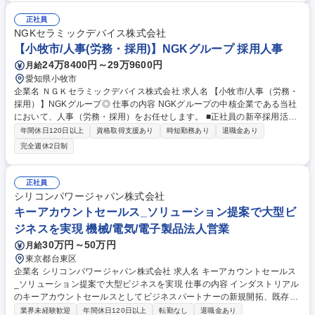
計・予算管理：各事業部門の予実分析／コスト最適化に向けた課題抽出と
提案 など 単なる事務作業にとどまらず、経営陣や各現場（技術・製造部
正社員
門）と協働しながら、主体的に事業の意思決定を支えていくやりがいのあ
NGKセラミックデバイス株式会社
るポジションです。 募集職種 【福岡】経理 ～三菱電機グループ/年間休日
【小牧市/人事(労務・採用)】NGKグループ 採用人事
130日/福利厚生充実～
24万8400円～29万9600円
月給
愛知県小牧市
企業名 ＮＧＫセラミックデバイス株式会社 求人名 【小牧市/人事（労務・
採用）】NGKグループ◎ 仕事の内容 NGKグループの中核企業である当社
において、人事（労務・採用）をお任せします。 ■正社員の新卒採用活
動、中途採用活動 ■派遣社員の人員管理 等 【入社後の流れ】 【1】先輩社
年間休日120日以上
資格取得支援あり
時短勤務あり
退職金あり
員に付いて、弊社で行っている採用業務をOJTで学んでいただきます。
完全週休2日制
【2】理解が深まってきたら、採用試験の対応、母集団形成のための提案
と実行、実施した手法の振り返り（集計・資料作成）を行っていただきま
す。 募集職種 【小牧市/人事（労務・採用）】NGKグループ◎
正社員
シリコンパワージャパン株式会社
キーアカウントセールス_ソリューション提案で大型ビ
ジネスを実現 機械/電気/電子製品法人営業
30万円～50万円
月給
東京都台東区
企業名 シリコンパワージャパン株式会社 求人名 キーアカウントセールス
_ソリューション提案で大型ビジネスを実現 仕事の内容 インダストリアル
のキーアカウントセールスとしてビジネスパートナーの新規開拓、既存ク
ライアントとの関係構築、強化を行い、売上、シェア拡大に向けた営業活
業界未経験歓迎
年間休日120日以上
転勤なし
退職金あり