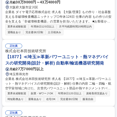
30万9000円～43万4000円
月給
大阪府大阪市淀川区
企業名 ダイヤ電子応用株式会社 求人名 【大阪/営業】もの作り・社会基盤
支える非破壊検査機器ニッチトップ◎年休124日 仕事の内容 もの作りの安
全を支える「非破壊検査機器」の営業を担当いただきます。 ■お客様から
の問合せ ■ニーズのヒアリング・分析 ■必要に応じてメーカーや弊社技術
業界未経験歓迎
年間休日120日以上
月平均残業時間20時間以内
部メンバーと打合せ ■最適な製品のご提案 ■納品 【非破壊検査装置とは】
退職金あり
完全週休2日制
土日祝休み
素材や製品を破壊せず、傷の有無・存在位置・大きさ・形状・分布状態な
どを調べる非破壊試験の結果から、規格などによる基準に従って合否を判
定する非破壊検査に用いられる装置です。 【詳細】■担当エリア：西日本
正社員
■担当顧客：既存4割/過去2割/新規2割 ■所要時間：□汎用器の提案：約1時
株式会社本田技術研究所
間 □オーダーメイド：約3時間程度 ■商材単価：ポータブル探傷器 100万
【1877】≪埼玉≫革新パワーユニット・熱マネデバイ
円～3,000万円 ■訪問：1日1～3件 募集職種 【大阪/営業】もの作り・社会
スの研究開発(設計・解析) 自動車/輸送機器研究開発
基盤支える非破壊検査機器ニッチトップ◎年休124日
27万7000円以上
月給
埼玉県和光市
企業名 株式会社本田技術研究所 求人名 【1877】≪埼玉≫革新パワーユニ
ット・熱マネデバイスの研究開発(設計・解析) 仕事の内容 二輪・四輪・航
空宇宙領域に向けた、次世代パワーユニット部品や熱マネジメントデバイ
スの先行研究。3Dプリンター等の新プロセスを活用した新構造の提案、
業界未経験歓迎
副業・WワークOK
年間休日120日以上
資格取得支援あり
設計、解析、評価までを一気通貫で担当いただきます。 機械システム全体
時短勤務あり
退職金あり
在宅OK
完全週休2日制
服装自由
の最適化を目指し、将来のパワーユニット（エンジン、モーター、冷却シ
ステム等）に関わる部品の設計・研究を担います。3D-CADを用いた設
計、流体・伝熱・構造の解析シミュレーション、性能試験に基づく最適
正社員
化、次世代製造技術（AM等）を取り込んだ新手法の確立まで、自ら掲げ