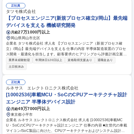
正社員
タツモ株式会社
【プロセスエンジニア(新規プロセス確立)/岡山】最先端
デバイスを支える 機械研究開発
27万1000円以上
月給
岡山県岡山市北区
企業名 タツモ株式会社 求人名 【プロセスエンジニア（新規プロセス確
立）/岡山】最先端デバイスを支える 仕事の内容 半導体製造装置のプロセ
ス開発・最適化を担当します。顧客要求のヒアリングから評価計画立案、
クリーンルームでの実験・解析、国内外での立上げ支援まで一貫してリー
業界未経験歓迎
年間休日120日以上
資格取得支援あり
退職金あり
ドし、顧客満足に直結する価値を創出します。 顧客仕様の実現から量産立
土日祝休み
ち上げまで、プロセス開発の全工程を主導します。 ・顧客要件の定義と自
社設備での評価計画（DOE）立案/クリーンルーム内でのウェハ評価・装
置条件出し/データ解析（回帰分析等）と改善提案/顧客向け技術報告書の
正社員
作成・プレゼン/国内外の納入先での装置プロセス検証・立上げ支援/社内
ルネサス エレクトロニクス株式会社
設計・製造部門への技術フィードバックおよび新製品開発。 募集職種
[10002536]車載MCU・SoCのCPUアーキテクチャ設計
【プロセスエンジニア（新規プロセス確立）/岡山】最先端デバイスを支え
エンジニア 半導体デバイス設計
る
49万7000円以上
月給
東京都小平市
企業名 ルネサス エレクトロニクス株式会社 求人名 [10002536]車載MC
U・SoCのCPUアーキテクチャ設計エンジニア 仕事の内容 ■次世代の車載
マイコン/SoC製品に向けた、CPUアーキテクチャおよびシステム設計を