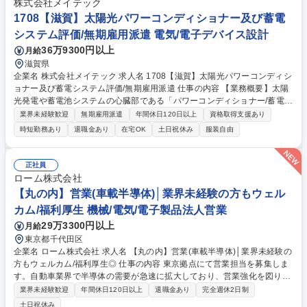
株式会社メイテック
クスのTOPメーカー
1708【滋賀】太陽光パワーコンディショナー及び蓄電
システム評価/無期雇用派遣 電気/電子デバイス設計
36万9300円以上
月給
滋賀県
企業名 株式会社メイテック 求人名 1708【滋賀】太陽光パワーコンディシ
ョナー及び蓄電システム評価/無期雇用派遣 仕事の内容 【業務概要】太陽
光発電や蓄電池システムの心臓部である「パワーコンディショナー/蓄電シ
ステム」の評価業務を担当。※当社チームの一員として参画しつつ、経験
業界未経験歓迎
無期雇用派遣
年間休日120日以上
資格取得支援あり
に応じてリーダー補佐や後輩指導もお任せします。 【業務詳細】■パワー
時短勤務あり
退職金あり
在宅OK
土日祝休み
服装自由
コンディショナー/蓄電システムの機能テスト・性能テスト■オシロスコー
プを用いた波形測定■顧客シミュレーション環境を使ったソースコード確
認・動作解析■測定結果を踏まえた不具合抽出・原因分析。単なる合否判
正社員
定ではなく「何が問題か」を考え、設計部門への改善提案を実施 【ツー
ローム株式会社
ル/開発環境】オシロスコープ、PVシュミレータ、VBA、RAMスコープ、
【丸の内】営業(車載半導体)│業界未経験の方もウェル
メモリハイコーダ、WT1800 募集職種 1708【滋賀】太陽光パワーコンデ
カム/福利厚生 機械/電気/電子製品法人営業
ィショナー及び蓄電システム評価/無期雇用派遣
29万3300円以上
月給
東京都千代田区
企業名 ローム株式会社 求人名 【丸の内】営業(車載半導体)│業界未経験の
方もウェルカム/福利厚生◎ 仕事の内容 東京拠点にて営業担当を募集しま
す。自動車業界で半導体の需要が急速に拡大しており、営業強化を図りま
す。営業はチームで受注を行うため手厚い育成体制があります。文系理
業界未経験歓迎
年間休日120日以上
退職金あり
完全週休2日制
系･前職業界問わず活躍できる環境です。 ■大手自動車Tier1中心とした営
土日祝休み