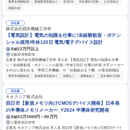
ーデバイス検査設備を効果的に使用できるようにサポートする役割をお任
業界未経験歓迎
資格取得支援あり
在宅OK
完全週休2日制
土日祝休み
せします。 【詳細】 1. 設備立ち上げ、技術サポート 2. お客様の改善要望
服装自由
や意見、競合他社設備情報の収集し、社内へ改善の提案 3. お客様との窓
口として良好なコミュニケーションをとり、要望を正確に社内共有 4. 操
作方法、メンテナンス方法、使用注意点等の説明 5. お客様との打ち合わ
正社員
せ、設備納入、立ち上げ、トラブル対応等。 募集職種 【FAE】光通信・
株式会社西田機械工作所
パワーデバイス検査設備の技術サポート/年休120日
【電気設計】電気の知識を仕事に!未経験歓迎・ポテン
シャル採用/年休120日 電気/電子デバイス設計
22万円以上
月給
大阪府岸和田市
企業名 株式会社西田機械工作所 求人名 【電気設計】電気の知識を仕事
に！未経験歓迎・ポテンシャル採用／年休120日 仕事の内容 大手メーカー
を中心に使われる「専用工作機械」や「自動組み立て機」の電気制御設計
をお任せします。学校で学んだ「電気の知識」を仕事に！未経験歓迎・ポ
業界未経験歓迎
資格取得支援あり
転勤なし
退職金あり
完全週休2日制
テンシャル採用です。 「電気学科を出たけれど実務経験がない」「学校で
学んだ知識を活かして一生モノの技術を身につけて設計職になりたい」と
いう方を一から育て上げる採用です！ 【手厚い育成体制】 入社後は、先
正社員
輩エンジニアの補助などからスタート。打ち合わせや現場での立ち合いも
キオクシア株式会社
先輩が同行しますので、焦らず少しずつ業務の幅を広げていってくださ
四日市【新規メモリ向けCMOSデバイス開発】日本発
い。 募集職種 【電気設計】電気の知識を仕事に！未経験歓迎・ポテンシ
の半導体メモリメーカー_Y2624 半導体研究開発
ャル採用／年休120日
33万3000円～80万円
月給
三重県四日市市
企業名 キオクシア株式会社 求人名 四日市【新規メモリ向けCMOSデバイ