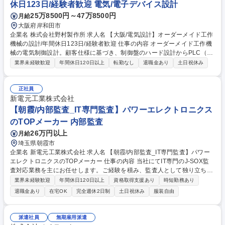
休日123日/経験者歓迎 電気/電子デバイス設計
25万8500円～47万8500円
月給
大阪府岸和田市
企業名 株式会社野村製作所 求人名 【大阪/電気設計】オーダーメイド工作
機械の設計/年間休日123日/経験者歓迎 仕事の内容 オーダーメイド工作機
械の電気制御設計。顧客仕様に基づき、制御盤のハード設計からPLC（ラ
ダー）を用いたプログラム作成、配線、動作確認、現地調整まで、これま
業界未経験歓迎
年間休日120日以上
転勤なし
退職金あり
土日祝休み
で培ったスキルを活かして担当いただきます。 顧客の要望に合わせ、世界
に一台の機械を動かす電気系統を構築。 【具体的業務】CADを用いた制
御盤の回路設計（ハード設計）/PLCによるシーケンス制御プログラム（ラ
正社員
ダー）作成/社内での配線作業および試運転・動作確認/納品先での据付、
新電元工業株式会社
現地調整など ★魅力：分業制ではなく、全工程をメイン担当として牽引で
【朝霞/内部監査_IT専門監査】パワーエレクトロニクス
きます。大手企業からの直請け特注案件で、あなたのこれまでの技術力を
のTOPメーカー 内部監査
存分に発揮できる環境です。 募集職種 【大阪/電気設計】オーダーメイド
26万円以上
月給
工作機械の設計/年間休日123日/経験者歓迎
埼玉県朝霞市
企業名 新電元工業株式会社 求人名 【朝霞/内部監査_IT専門監査】パワー
エレクトロニクスのTOPメーカー 仕事の内容 当社にてIT専門のJ-SOX監
査対応業務を主にお任せします。ご経験を積み、監査人として独り立ちし
た後は、自己責任の裁量労働として自由度の高い働き方が可能です。 【具
業界未経験歓迎
年間休日120日以上
資格取得支援あり
時短勤務あり
体的にお任せする業務】 ■J-SOX内部監査対応、J-SOX監査法人監査対応
退職金あり
在宅OK
完全週休2日制
土日祝休み
服装自由
（IT全般統制・IT業務処理統制⇒WT・TOC・RF）：計画・日程調整・通
知・実監査・結果報告・調書作成・内部監査報告書作成支援など ■部内運
営支援業務：監査ツール業務改善、グループ教育活動補佐、社内委員会委
派遣社員
無期雇用派遣
員担当ローテ 募集職種 【朝霞/内部監査_IT専門監査】パワーエレクトロニ