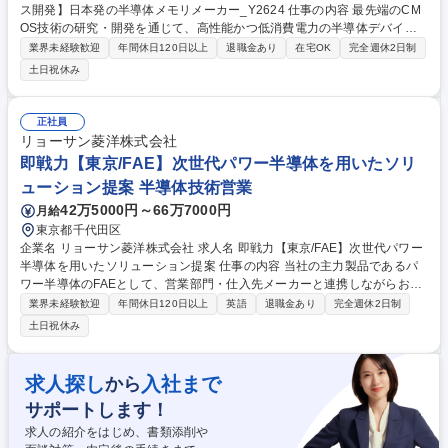
ス開発】日本発の半導体メモリメーカー_Y2624 仕事の内容 最先端のCM
OS技術の研究・開発を通じて、高性能かつ低消費電力の半導体デバイス
を実現し、新メモリの製品競争力の向上に貢献していただくポジションで
業界未経験歓迎
年間休日120日以上
退職金あり
在宅OK
完全週休2日制
す。 新規メモリ周辺CMOS技術開発(デバイス、プロセスインテグレーシ
土日祝休み
ョン) 【詳細】■新規メモリ向けCMOS高性能化・低消費電力化・信頼性向
上 ■新規プロセスフロー向けレイアウト設計、実装、検証/改善提案 ■デバ
イス特性評価(電気特性、信頼性試験など)/解析 ■新材料導入に伴うプロセ
正社員
スフローの立案と検証 ■他部門(設計、製造、品質管理)との連携による問
リョーサン菱洋株式会社
題解決、プロジェクト推進 ■最新技術動向の調査、社内外への技術報告 募
即戦力【東京/FAE】次世代パワー半導体を用いたソリ
集職種 四日市【新規メモリ向けCMOSデバイス開発】日本発の半導体メモ
ューション提案 半導体技術営業
リメーカー_Y2624
42万5000円～66万7000円
月給
東京都千代田区
企業名 リョーサン菱洋株式会社 求人名 即戦力【東京/FAE】次世代パワー
半導体を用いたソリューション提案 仕事の内容 当社の主力製品であるパ
ワー半導体のFAEとして、営業部門・仕入先メーカーと連携しながらお客
様の技術課題を解決し、製品採用を推進する重要な役割を担っていただき
業界未経験歓迎
年間休日120日以上
英語
退職金あり
完全週休2日制
ます。 【詳細】■お客様や仕入先メーカーとのミーティング（訪問：Web
土日祝休み
会議＝6:4）※調達との折衝はオンライン多いです ■お客様からの技術質問
への回答、仕入先メーカーへの問い合わせ ■営業チームとの進捗共有会議
■技術資料の作成/更新 ■案件における回路設計・電源設計サポート ■トラ
求人探し
入社まで
から
ブル発生時の不具合解析支援（測定器を用いた波形解析、報告書作成） 募
サポートします！
集職種 即戦力【東京/FAE】次世代パワー半導体を用いたソリューション
提案
求人の紹介をはじめ、書類添削や