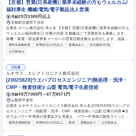
【京都】営業(日系産機)│業界未経験の方もウェルカム/
福利厚生 機械/電気/電子製品法人営業
29万3300円以上
月給
京都府京都市下京区
企業名 ローム株式会社 求人名 【京都】営業(日系産機)│業界未経験の方も
ウェルカム/福利厚生◎ 仕事の内容 京都拠点にて営業担当を募集します。
産機・家電・部品業界各メーカへの営業活動全般をお任せします。拡販活
動のほか、変更・廃番申請、取引環境の改善活動などを担っていただきま
業界未経験歓迎
年間休日120日以上
退職金あり
完全週休2日制
す。 〇顧客需要・ニーズの把握と商品の提案 〇競合や市場動向などの情
土日祝休み
報収集 〇顧客との価格、納期折衝 〇事業・製造部門との社内調整・交渉
（顧客提示価格・デリバリ調整など） 〇品質不具合発生時の顧客対応（顧
客状況の把握と社内QC部門との連携、求償交渉など） 募集職種 【京都】
正社員
営業(日系産機)│業界未経験の方もウェルカム/福利厚生◎
ルネサス エレクトロニクス株式会社
[20025828]ウエハプロセスエンジニア(熱処理・洗浄・
CMP・検査技術)/ 山梨 電気/電子生産技術
49万7000円～67万8571円
月給
山梨県甲斐市
企業名 ルネサス エレクトロニクス株式会社 求人名 [20025828]ウエハプロ
セスエンジニア（熱処理・洗浄・CMP・検査技術）/ 山梨 仕事の内容 ■当
社ではパワー半導体の需要拡大を見据え、パワー半導体の製造ラインとし
て甲府工場を再稼働させ、新たな製品・プロセス開発と量産化を進めてい
業界未経験歓迎
年間休日120日以上
英語
退職金あり
土日祝休み
ます。今回はそこに加わってくださる新たなメンバーの募集です。 このた
び、量産立ち上げおよび生産能力強化に向けて、以下4分野のプロセスエ