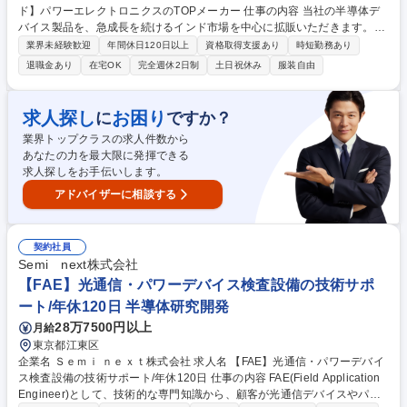
ド】パワーエレクトロニクスのTOPメーカー 仕事の内容 当社の半導体デ
バイス製品を、急成長を続けるインド市場を中心に拡販いただきます。以
下業務を踏まえ、現地駐在員および社内関係各部署とのコミュニケーショ
業界未経験歓迎
年間休日120日以上
資格取得支援あり
時短勤務あり
ンを図りながら海外販社の拡販活動を支援していきます。 【具体的にお任
退職金あり
在宅OK
完全週休2日制
土日祝休み
服装自由
せする業務】 ■市場分析・販売戦略立案■現地OEMメーカーへの提案活動
■新規案件の獲得■開発部門と連携した製品企画 ■量産立上げまでのプロジ
ェクト推進 顧客との商談だけでなく、事業視点で市場を捉えながらグロー
求人探し
お困り
に
ですか？
バルビジネスを拡大していくポジションです。 募集職種 【海外営業(半導
業界トップクラスの求人件数から
体デバイス製品)/インド】パワーエレクトロニクスのTOPメーカー
あなたの力を最大限に発揮できる
求人探しをお手伝いします。
アドバイザーに相談する
契約社員
Semi next株式会社
【FAE】光通信・パワーデバイス検査設備の技術サポ
ート/年休120日 半導体研究開発
28万7500円以上
月給
東京都江東区
企業名 Ｓｅｍｉ ｎｅｘｔ株式会社 求人名 【FAE】光通信・パワーデバイ
ス検査設備の技術サポート/年休120日 仕事の内容 FAE(Field Application
Engineer)として、技術的な専門知識から、顧客が光通信デバイスやパワ