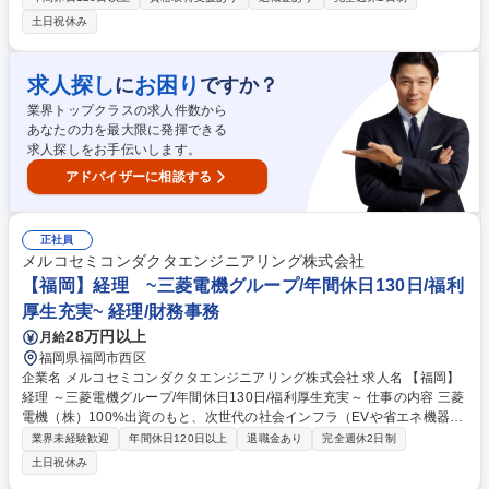
る営業です。(以下詳細) 商社として材料メーカーと製品メーカーを繋ぐ役
土日祝休み
割を担いながら、お客様のご要望を満たす電子材料を提供すると共に、お
客様の量産加工・新製品開発等もサポートしています。※基本的に既存の
お客様が中心ですが、展示会やホームページのお問い合わせから獲得した
求人探し
お困り
に
ですか？
新規のお客様も担当することがあります。顧客基盤が安定しており新規で
業界トップクラスの求人件数から
飛び込みやテレアポなどは一切ありません。１社１社を大切にする考え方
あなたの力を最大限に発揮できる
を大事にしております。 募集職種 【大阪/提案営業】新事業所立上げ★既
求人探しをお手伝いします。
存顧客中心/既新規TEL・飛び込みナシ
アドバイザーに相談する
正社員
メルコセミコンダクタエンジニアリング株式会社
【福岡】経理 ~三菱電機グループ/年間休日130日/福利
厚生充実~ 経理/財務事務
28万円以上
月給
福岡県福岡市西区
企業名 メルコセミコンダクタエンジニアリング株式会社 求人名 【福岡】
経理 ～三菱電機グループ/年間休日130日/福利厚生充実～ 仕事の内容 三菱
電機（株）100%出資のもと、次世代の社会インフラ（EVや省エネ機器な
ど）に欠かせない「パワーデバイス」「高周波・光デバイス」の開発・製
業界未経験歓迎
年間休日120日以上
退職金あり
完全週休2日制
造を支える当社にて、経理業務全般をお任せします。 【具体的業務内容】
土日祝休み
■財務会計・決算業務：月次・年次決算の取りまとめ／資産管理 ■管理会