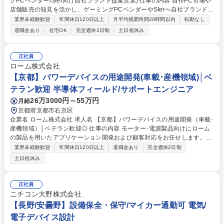
グPCベンダー/SIer向け自社ブランド提案営業) 仕事の内容 自作PC市場や
店舗販売の知見を活かし、ゲーミングPCベンダーやSIerへ自社ブランド製
品を提案。最新のパーツ動向を掴んだエモーショナルな提案で、ファン層
業界未経験歓迎
年間休日120日以上
月平均残業時間20時間以内
転勤なし
の拡大と新規採用獲得による売上最大化を目指します。 【職務内容】■Ga
退職金あり
在宅OK
完全週休2日制
土日祝休み
ming PC関連の企業やBTOパソコンメーカー向けの新規開拓営業、長期的
目線でのリレーション構築■市場シェア拡大戦略の策定、実行 ■市場分析:
競合他社の製品情報、市場動向/販売価格実績に関する情報を適時更新、共
正社員
有■価格設定、在庫管理：プライス戦略策定、在庫量管理、forecast作成■
ローム株式会社
知名度拡大のためのプロモーション企画 募集職種 [大阪]法人営業(ゲーミ
【京都】パワーデバイスの用途開発(車載･産機領域)│ベ
ングPCベンダー/SIer向け自社ブランド提案営業)
テラン歓迎 半導体フィールド/サポートエンジニア
26万3000円～55万円
月給
京都府京都市右京区
企業名 ローム株式会社 求人名 【京都】パワーデバイスの用途開発（車載･
産機領域）│ベテラン歓迎◎ 仕事の内容 モーター･電源製品向けにローム
の製品を用いたアプリケーション開発および顧客対応をお任せします。プ
ロジェクトリーダーとして顧客要望を実現するためにご提案を行います。
業界未経験歓迎
年間休日120日以上
退職金あり
完全週休2日制
【具体的には】 ・アプリケーション開発活動 ・技術サポート(新商品企
土日祝休み
画、コンテンツ作成、EVK/評価ボード/リファレンスデザイン開発などを
含む） ※顧客との設計実務や評価は本社別担当が担うため、仕様設計や顧
客提案がメイン業務となります。 募集職種 【京都】パワーデバイスの用
正社員
途開発（車載･産機領域）│ベテラン歓迎◎
ニチコン大野株式会社
【長野/安曇野】設備保全・保守/マイカー通勤可 電気/
電子デバイス設計