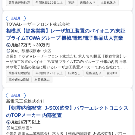
お任せします。性能・電力・面積・拡張性といったKPIに基づく方針策定
業界未経験歓迎
年間休日120日以上
英語
退職金あり
土日祝休み
からシステム構成の設計、評価まで幅広く担います。 【詳細】 (1)性能・
電力・面積等のKPIに基づくCPUアーキテクチャ方針の策定 (2)PPA（Perf
ormance/Power/Area）ベンチマークの企画・実施・分析 (3)ターゲット要
正社員
件に沿ったCPU、メモリ、周辺IPを含むシステム構成の設計・構築 (4)ト
TOWAレーザーフロント株式会社
レードオフの整理と技術的根拠に基づく提案 (5)ハード設計やソフトウェ
相模原【提案営業】レーザ加工装置のパイオニア/東証
ア、事業部門等の関連部門との技術的連携・調整 募集職種 [10002536]車
プライムTOWAグループ 機械/電気/電子製品法人営業
載MCU・SoCのCPUアーキテクチャ設計エンジニア
27万円～30万円
月給
神奈川県相模原市中央区
企業名 ＴＯＷＡレーザーフロント株式会社 求人名 相模原【提案営業】レ
ーザ加工装置のパイオニア/東証プライムTOWAグループ 仕事の内容 半導
体や電子部品の製造に用いるレーザ加工装置メーカーである当社にて、半
導体/電子部品/パワーデバイス分野向け提案営業を担当いただきます。既
業界未経験歓迎
年間休日120日以上
転勤なし
退職金あり
在宅OK
存顧客への横展開、高付加価値の提案を推進いただきます。 【具体的に
完全週休2日制
土日祝休み
は】 ■半導体/電子部品メーカー向けレーザー加工装置の提案営業 ■顧客の
製造課題ヒアリングおよび技術部門との連携による提案構築 ■試作評価立
会い/仕様打合せ/価格交渉 ■受注後の進捗フォローおよび社内調整 ■展示会
正社員
対応/新規顧客開拓 募集職種 相模原【提案営業】レーザ加工装置のパイオ
新電元工業株式会社
ニア/東証プライムTOWAグループ
【朝霞/内部監査_J-SOX監査】パワーエレクトロニクス
のTOPメーカー 内部監査
26万円以上
月給
埼玉県朝霞市
企業名 新電元工業株式会社 求人名 【朝霞/内部監査_J-SOX監査】パワー