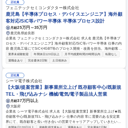
ンジニアを募集します。 １：熱処理プロセスエンジニア（熱拡散・酸化・
正社員
LPCVD） ２：CMPプロセスエンジニア ３：洗浄・ウェットエッチングプ
フェニテックセミコンダクター株式会社
ロセスエンジニア ４：欠陥検査技術エンジニア 募集職種 [20025828]ウエ
鹿児島【半導体プロセス・デバイスエンジニア】海外顧
ハプロセスエンジニア（熱処理・洗浄・CMP・検査技術）/ 山梨
客対応/SiC等パワー半導体 半導体プロセス設計
25万円～35万円
月給
鹿児島県姶良郡
企業名 フェニテックセミコンダクター株式会社 求人名 鹿児島【半導体プ
ロセス・デバイスエンジニア】海外顧客対応/SiC等パワー半導体 仕事の内
容 鹿児島工場にてSiCやIGBT等のプロセス開発・改善を担当。海外顧客の
技術者と直接やり取りし、仕様策定や実験オーダーの受託など、営業部門
業界未経験歓迎
年間休日120日以上
月平均残業時間20時間以内
転勤なし
を超えた技術的なフロントに立ってモノづくりを牽引していただきます。
退職金あり
完全週休2日制
土日祝休み
【具体的に】CMOS、IGBT、SiC等の成膜・エッチング条件最適化や歩留
まり改善、特性評価を担当します。独立系ファウンドリとして多種多様な
案件に携わり、顧客ニーズに合わせたデバイス構造の設計も行います。単
正社員
なる製造に留まらず、海外顧客と直接対話し施策提案を行うため、技術者
シーマ電子株式会社
としての介在価値が非常に高いポジションです。複数のタスクを並行して
【大阪/提案営業】新事業所立上げ 既存顧客中心/既新規
管理し、製品の量産化を力強く支える役割を担います。 募集職種 鹿児島
TEL・飛び込みナシ 機械/電気/電子製品法人営業
【半導体プロセス・デバイスエンジニア】海外顧客対応/SiC等パワー半導
体
37万円以上
月給
大阪府
企業名 シーマ電子株式会社 求人名 【大阪/提案営業】新事業所立上げ★既
存顧客中心/既新規TEL・飛び込みナシ 仕事の内容 常に需要のある安定業
界にて、既存顧客と長い付き合いの営業でキャリアアップしていきたい方
におすすめの求人です。 製品開発の過程で必要な材料や製造装置を提供す
年間休日120日以上
資格取得支援あり
退職金あり
完全週休2日制