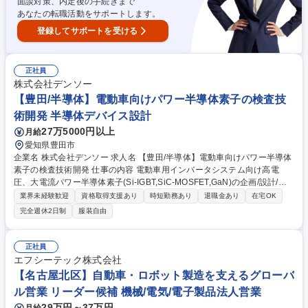
面談対策、内定後の手続きまで
あなたの転職活動をサポートします。
登録してサポートを受ける
正社員
株式会社デンソー
【豊田/半導体】電動車向けパワー半導体素子の検査技
術開発 半導体デバイス設計
27万5000円以上
月給
愛知県豊田市
企業名 株式会社デンソー 求人名 【豊田/半導体】電動車向けパワー半導体
素子の検査技術開発 仕事の内容 電動車用インバータシステム向け高電
圧、大電流パワー半導体素子(Si-IGBT,SiC-MOSFET,GaN)の企画/設計/検
査、評価技術開発をお任せします。 ◆車載用パワー半導体の製品企画/仕
業界未経験歓迎
資格取得支援あり
時短勤務あり
退職金あり
在宅OK
様検討・目標検査仕様調整および量産検査コスト目標決定◆車載用パワー
完全週休2日制
服装自由
半導体検査技術開発・検査フロー検討および検査条件だし・新規検査技術
探索、新検査設備の検討、設備導入・素子試作評価、分析解析、良品率改
善・素子開発品の特性、性能、品質を最大限に引きだす検査方法提案◆車
正社員
載用パワー半導体の評価技術開発・車載使用環境を模擬した評価技術探
エフシーテック株式会社
索、新評価設備の検討、設備導入等 募集職種 【豊田/半導体】電動車向け
【名古屋北区】自動車・ロボット製造を支えるグローバ
パワー半導体素子の検査技術開発
ル営業 リーダー候補 機械/電気/電子製品法人営業
29万円～37万円
月給