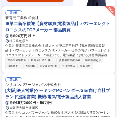
正社員
新電元工業株式会社
※第二新卒歓迎【資材購買(電装製品)】パワーエレクト
ロニクスのTOPメーカー 部品購買
26万円以上
月給
埼玉県朝霞市
企業名 新電元工業株式会社 求人名 ※第二新卒歓迎【資材購買(電装製
品)】パワーエレクトロニクスのTOPメーカー 仕事の内容 パワーエレクト
ロニクスのトップメーカーの当社にて、電装製品における資材購買業務を
担当いただきます。海外における新規サプライヤー開拓など、グローバル
業界未経験歓迎
年間休日120日以上
資格取得支援あり
時短勤務あり
にチャレンジしたい方にオススメのポジションです。 【具体的にお任せす
退職金あり
在宅OK
完全週休2日制
土日祝休み
服装自由
る業務】 ■新規部品の発注先選定と価格や納期交渉及びシステムへの登録
業務■取引先からの各種申請への対応■社内部門からの依頼に対する取引先
への確認業務■国内及び海外拠点との情報共有などの連携■社内部門の手配
正社員
依頼に対する発注、納期交渉、検収業務■部品調達におけるBCP対応■購入
シリコンパワージャパン株式会社
部品の値下げ、値上げ抑制交渉 募集職種 ※第二新卒歓迎【資材購買(電装
[大阪]法人営業(ゲーミングPCベンダー/SIer向け自社ブ
製品)】パワーエレクトロニクスのTOPメーカー
ランド提案営業) 機械/電気/電子製品法人営業
35万2000円～50万円
月給
大阪府大阪市淀川区
企業名 シリコンパワージャパン株式会社 求人名 [大阪]法人営業(ゲーミン