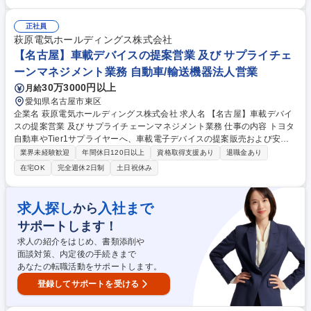
術開発 ■DX活用によるパワーモジュール開発/設計の効率化推進 ■有力な
構成部材のサプライヤ選定とアライアンス形態の検討 募集職種 【安城/電
正社員
気エンジニア】電動車向けパワーモジュールの企画/開発/設計
萩原電気ホールディングス株式会社
【名古屋】車載デバイスの提案営業 及び サプライチェ
ーンマネジメント業務 自動車/輸送機器法人営業
30万3000円以上
月給
愛知県名古屋市東区
企業名 萩原電気ホールディングス株式会社 求人名 【名古屋】車載デバイ
スの提案営業 及び サプライチェーンマネジメント業務 仕事の内容 トヨタ
自動車やTier1サプライヤーへ、車載電子デバイスの提案販売および安定
供給を担うサプライチェーンマネジメント（SCM）に従事。顧客・メーカ
業界未経験歓迎
年間休日120日以上
資格取得支援あり
退職金あり
ー間の調整や予実管理、QCD対応を幅広くお任せします。 ■仕入先製品の
在宅OK
完全週休2日制
土日祝休み
拡販およびニーズ発掘 ■顧客・メーカー・社内間の窓口調整業務 ■予実管
理およびQCD対応（品質・コスト・納期） ■社内外向けプレゼンテーショ
ンおよび資料作成 ■ロジスティックス部門との連携による安定供給体制の
求人探し
入社まで
から
構築 【魅力】国内外の大手半導体メーカーと自動車業界を繋ぎ、最先端技
サポートします！
術の普及を支えるやりがいがあります。 募集職種 【名古屋】車載デバイ
スの提案営業 及び サプライチェーンマネジメント業務
求人の紹介をはじめ、書類添削や
面談対策、内定後の手続きまで
あなたの転職活動をサポートします。
登録してサポートを受ける