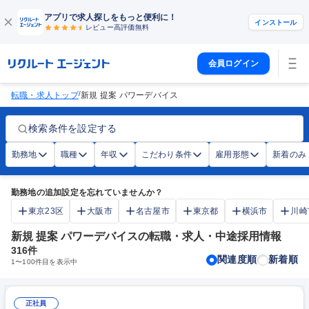
アプリで求人探しをもっと便利に！
インストール
レビュー高評価
無料
会員ログイン
/
転職・求人トップ
新規 提案 パワーデバイス
検索条件を設定する
勤務地
職種
年収
こだわり条件
雇用形態
新着のみ
勤務地の追加設定を忘れていませんか？
東京23区
大阪市
名古屋市
東京都
横浜市
川崎
新規 提案 パワーデバイスの転職・求人・中途採用情報
316
件
関連度順
新着順
1
〜
100
件目を表示中
正社員