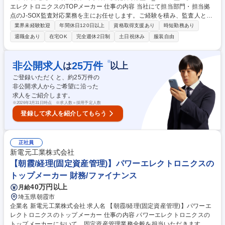
エレクトロニクスのTOPメーカー 仕事の内容 当社にて担当部門・担当拠
点のJ-SOX監査対応業務を主にお任せします。ご経験を積み、監査人とし
て独り立ちした後は、自己責任の裁量労働として自由度の高い働き方が可
業界未経験歓迎
年間休日120日以上
資格取得支援あり
時短勤務あり
能です。 【具体的にお任せする業務】 ■J-SOX内部監査対応、J-SOX監査
退職金あり
在宅OK
完全週休2日制
土日祝休み
服装自由
法人監査対応（全般統制・個別財務・業務処理⇒WT・TOC・RF）：計
画・日程調整・通知・実監査・結果報告・調書作成・内部監査報告書作成
支援など ■部内運営支援業務：監査ツール業務改善、グループ教育活動補
※
非公開求人
25
万件
は
以上
佐、社内委員会委員担当ローテ 募集職種 【朝霞/内部監査_J-SOX監査】
ご登録いただくと、約
25
万件の
パワーエレクトロニクスのTOPメーカー
非公開求人からご希望に沿った
求人をご紹介します。
※
2026年3月31日時点 ※求人数＝採用予定人数
登録して求人を紹介してもらう
正社員
新電元工業株式会社
【朝霞/経理(固定資産管理)】パワーエレクトロニクスの
トップメーカー 財務/ファイナンス
40万円以上
月給
埼玉県朝霞市
企業名 新電元工業株式会社 求人名 【朝霞/経理(固定資産管理)】パワーエ
レクトロニクスのトップメーカー 仕事の内容 パワーエレクトロニクスの
トップメーカーにおいて、固定資産管理業務全般を担当いただきます。 ■