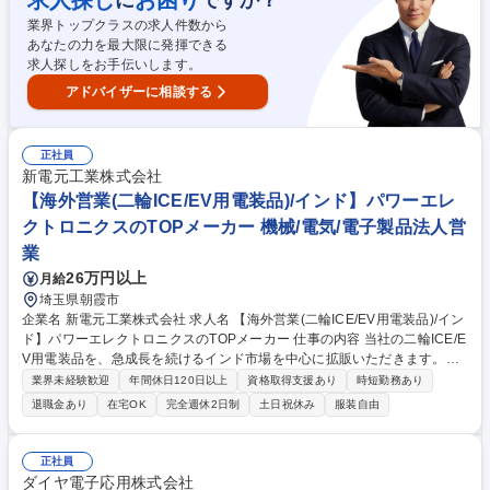
求人探し
お困り
や試運転、最終調整まで、徐々に業務幅を広げていきます。 ★魅力：構想
業界トップクラスの求人件数から
から現地調整まで全工程を担うため、自分の設計で機械が完成する確かな
あなたの力を最大限に発揮できる
手応えが得られます。 募集職種 【大阪/制御ソフト】年間休日123日/オー
求人探しをお手伝いします。
ダーメイド工作機械/転勤無/残業少
アドバイザーに相談する
正社員
新電元工業株式会社
【海外営業(二輪ICE/EV用電装品)/インド】パワーエレ
クトロニクスのTOPメーカー 機械/電気/電子製品法人営
業
26万円以上
月給
埼玉県朝霞市
企業名 新電元工業株式会社 求人名 【海外営業(二輪ICE/EV用電装品)/イン
ド】パワーエレクトロニクスのTOPメーカー 仕事の内容 当社の二輪ICE/E
V用電装品を、急成長を続けるインド市場を中心に拡販いただきます。以
下業務を踏まえ、現地駐在員および社内関係各部署とのコミュニケーショ
業界未経験歓迎
年間休日120日以上
資格取得支援あり
時短勤務あり
ンを図りながら海外販社の拡販活動を支援していきます。 【具体的にお任
退職金あり
在宅OK
完全週休2日制
土日祝休み
服装自由
せする業務】 ■市場分析・販売戦略立案■現地OEMメーカーへの提案活動
■新規案件の獲得■開発部門と連携した製品企画 ■量産立上げまでのプロジ
ェクト推進 顧客との商談だけでなく、事業視点で市場を捉えながらグロー
正社員
バルビジネスを拡大していくポジションです。 募集職種 【海外営業(二輪I
ダイヤ電子応用株式会社