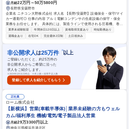
22万円～50万5800円
月給
長野県安曇野市
企業名 ニチコン大野株式会社 求人名 【長野/安曇野】設備保全・保守/マイ
カー通勤可◎ 仕事の内容 アルミ電解コンデンサの生産設備の保守・保全
業務をお任せします。 具体的には、製造ラインで使用される圧着機、巻取
機、乾燥炉、検査装置など各種生産設備の定期点検・メンテナンスを担当
業界未経験歓迎
年間休日120日以上
資格取得支援あり
時短勤務あり
していただきます。設備トラブル発生時の原因分析や復旧対応、部品交
退職金あり
在宅OK
完全週休2日制
土日祝休み
換・修理計画の立案、外部業者との調整、設備改善・自動化提案なども行
います。生産技術・品質管理・製造部門と連携しながら、生産効率と品質
の安定を両立させるための設備保全活動を進めていただきます。※建物の
※
非公開求人
25
万件
は
以上
改変は伴わない 募集職種 【長野/安曇野】設備保全・保守/マイカー通勤可
ご登録いただくと、約
25
万件の
◎
非公開求人からご希望に沿った
求人をご紹介します。
※
2026年3月31日時点 ※求人数＝採用予定人数
登録して求人を紹介してもらう
正社員
ローム株式会社
【新横浜】営業(車載半導体)│業界未経験の方もウェル
カム/福利厚生 機械/電気/電子製品法人営業
29万3300円以上
月給
神奈川県横浜市港北区