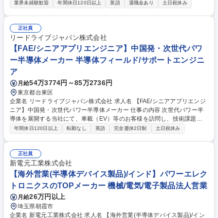
を行っている部署にて、12V～80V用途向けの最先端スイッチング電源用
業界未経験歓迎
年間休日120日以上
英語
退職金あり
土日祝休み
パワーMOSFETの開発を担当いただきます。デバイスアーキテクチャの構
想 から最終製品の特性評価まで、製品ライフサイクル全体に深く関与する
ポジションです。下記業務例 ■高性能・高信頼性のパワースイッチングデ
正社員
バイス技術の新規開発 ■プロセスエンジニアと連携した新規プロセスフロ
リードライブジャパン株式会社
ーおよび設計ルールの策定 ■TCADシミュレーションを用いた設計・プロ
【FAE/シニアアプリエンジニア】中国発・次世代パワ
セス条件の検討および最適化 ■歩留まりに影響する重要設計パラメータ・
ー半導体メーカー 半導体フィールド/サポートエンジニ
プロセス感度の特定 など 募集職種 [20024572]パワーMOSFETデバイス開
ア
発エンジニア(Senior Staff Device Engineer)
54万3774円～85万2736円
月給
東京都台東区
企業名 リードライブジャパン株式会社 求人名 【FAE/シニアアプリエンジ
ニア】中国発・次世代パワー半導体メーカー 仕事の内容 次世代パワー半
導体を展開する当社にて、車載（EV）等のお客様を訪問し、技術課題の
ヒアリングから最適なデバイス選定、仕様を理解した上での回路デザイン
年間休日120日以上
転勤なし
英語
完全週休2日制
土日祝休み
や製品導入までの技術サポート全般をお任せいたします。 ■パワー半導体
（SiC/GaN等）を用いた顧客アプリケーションの技術サポート■インバー
タ、OBC、DC-DC等の電源回路設計・検証・評価■顧客の技術課題（スイ
正社員
ッチング損失、熱設計、EMI/EMC対策等）の解析および改善提案■最適な
新電元工業株式会社
デバイス選定と回路デザインへの落とし込み■評価ボード・デモ機の設
【海外営業(半導体デバイス製品)/インド】パワーエレク
計、技術資料作成■中国本社との技術連携・仕様調整 【従事すべき業務の
トロニクスのTOPメーカー 機械/電気/電子製品法人営業
変更の範囲】当社の指定する業務 募集職種 【FAE/シニアアプリエンジニ
26万円以上
月給
ア】中国発・次世代パワー半導体メーカー
埼玉県朝霞市
企業名 新電元工業株式会社 求人名 【海外営業(半導体デバイス製品)/イン