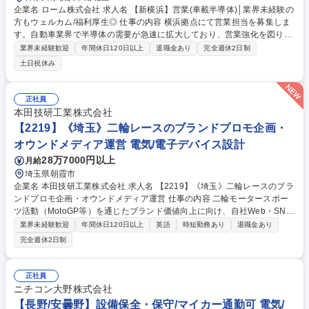
企業名 ローム株式会社 求人名 【新横浜】営業(車載半導体)│業界未経験の
方もウェルカム/福利厚生◎ 仕事の内容 横浜拠点にて営業担当を募集しま
す。自動車業界で半導体の需要が急速に拡大しており、営業強化を図りま
す。営業はチームで受注を行うため手厚い育成体制があります。文系理
業界未経験歓迎
年間休日120日以上
退職金あり
完全週休2日制
系･前職業界問わず活躍できる環境です。 ■大手自動車Tier1中心とした営
土日祝休み
業活動の他、今後発生する変更廃番申請・価格折衝などを行う ・顧客需
要・ニーズの情報収集と共に、商品の提案 ・競合情報を収集した上での顧
客との価格折衝（RFI・RFQの対応） ・事業部サイドとの社内調整・交渉
正社員
（顧客提示価格・デリバリ調整など） 募集職種 【新横浜】営業(車載半導
本田技研工業株式会社
体)│業界未経験の方もウェルカム/福利厚生◎
【2219】《埼玉》二輪レースのブランドプロモ企画・
オウンドメディア運営 電気/電子デバイス設計
28万7000円以上
月給
埼玉県朝霞市
企業名 本田技研工業株式会社 求人名 【2219】《埼玉》二輪レースのブラ
ンドプロモ企画・オウンドメディア運営 仕事の内容 二輪モータースポー
ツ活動（MotoGP等）を通じたブランド価値向上に向け、自社Web・SNS
等のオウンドメディア運営、国内外レース会場での展示・体験イベントの
業界未経験歓迎
年間休日120日以上
英語
時短勤務あり
退職金あり
企画、予算・会議体等の管理業務をお任せします。 社後はOJTでSNS・W
完全週休2日制
ebコンテンツ企画からスタートし、将来的にプロモーション全体の企画・
運営へ幅を広げます。 (1)オウンドメディア運営:Web・SNS企画・運営
（実務は外部委託）、ガイドライン策定 (2)ブランドプロモーション:国内
正社員
外レース・イベントでの展示体験企画、認知拡大施策 (3)管理業務:予算管
ニチコン大野株式会社
理、会議体運営、社内外調整 ※国内外への出張（年5～10回程度）が発生
【長野/安曇野】設備保全・保守/マイカー通勤可 電気/