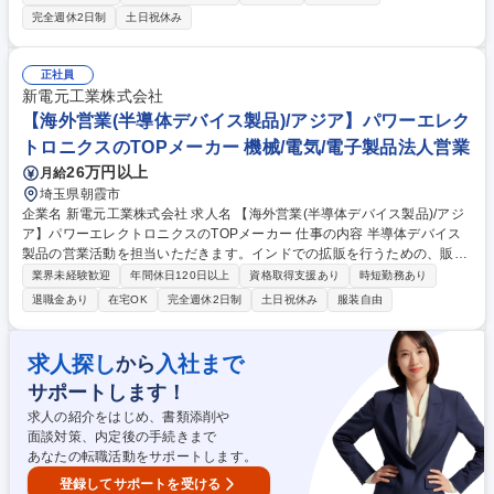
動全般をお任せします。 国を跨いでのコミュニケーションも多く、グロー
完全週休2日制
土日祝休み
バルにご活躍いただける環境です。 【職務内容】・既存と新規キーアカウ
ント戦略策定、実行 ・既存顧客対応、新規案件開拓・利益管理、価格管
理、プロジェクト管理 ・顧客との関係構築、キーアカウントへ成長させる
正社員
・台湾本社技術部門へのスムーズなフィードバック、バックアップサポー
新電元工業株式会社
ト依頼・市場調査、競合他社に関する情報分析 募集職種 キーアカウント
【海外営業(半導体デバイス製品)/アジア】パワーエレク
セールス_ソリューション提案で大型ビジネスを実現
トロニクスのTOPメーカー 機械/電気/電子製品法人営業
26万円以上
月給
埼玉県朝霞市
企業名 新電元工業株式会社 求人名 【海外営業(半導体デバイス製品)/アジ
ア】パワーエレクトロニクスのTOPメーカー 仕事の内容 半導体デバイス
製品の営業活動を担当いただきます。インドでの拡販を行うための、販売
戦略企画立案から量産立上げ管理、現地OEMへの営業活動に携わっていた
業界未経験歓迎
年間休日120日以上
資格取得支援あり
時短勤務あり
だく予定です。 【エリア】東アジア(主に中華圏(台湾、韓国含む)) 【出
退職金あり
在宅OK
完全週休2日制
土日祝休み
服装自由
張】担当エリアにおいて、数日および数週間 【働き方(例)】オフィス勤務
60％、出張10％、在宅勤務30％ ■海外グループ会社からのオーダーの受
注・納期管理■本社へのオーダー発注作業■海外顧客への拡販活動(海外出
求人探し
入社まで
から
張あり)■摘録作成■情報収集・分析■社内部門間調整■グループ間取引価格
サポートします！
の管理など 募集職種 【海外営業(半導体デバイス製品)/アジア】パワーエ
レクトロニクスのTOPメーカー
求人の紹介をはじめ、書類添削や
面談対策、内定後の手続きまで
あなたの転職活動をサポートします。
登録してサポートを受ける