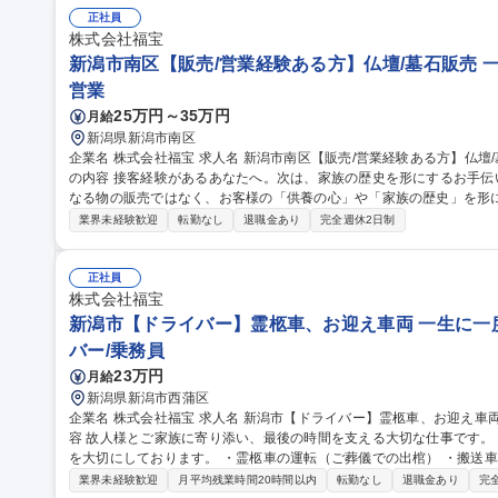
売★一生に一度の感謝に立会う
正社員
株式会社福宝
新潟市南区【販売/営業経験ある方】仏壇/墓石販売 
営業
25万円～35万円
月給
新潟県新潟市南区
企業名 株式会社福宝 求人名 新潟市南区【販売/営業経験ある方】仏壇/墓石販売★一生に一度の感謝に立会う 仕事
の内容 接客経験があるあなたへ。次は、家族の歴史を形にするお手
なる物の販売ではなく、お客様の「供養の心」や「家族の歴史」を形にするお手伝い
なく、家紋や石の種類などひとつひとつお客様の要望に寄り添う、オ
業界未経験歓迎
転勤なし
退職金あり
完全週休2日制
様の言葉の裏にある不安や願いを察し、寄り添いながら会話ができる
に2～3名での配達作業があります（運転の場合有） 募集職種 新潟市南区【販売/営業経験ある方】仏壇/墓石販売
★一生に一度の感謝に立会う
正社員
株式会社福宝
新潟市【ドライバー】霊柩車、お迎え車両 一生に一
バー/乗務員
23万円
月給
新潟県新潟市西蒲区
企業名 株式会社福宝 求人名 新潟市【ドライバー】霊柩車、お迎え車両★一生に一度の感謝に立会う★ 仕事の内
容 故人様とご家族に寄り添い、最後の時間を支える大切な仕事です。
を大切にしております。 ・霊柩車の運転（ご葬儀での出棺） ・搬送車での病院・施設へのお迎え ・葬儀担当者の
サポート業務（状況に応じて） ※夜間勤務あり 未経験者も多数活躍
業界未経験歓迎
月平均残業時間20時間以内
転勤なし
退職金あり
完