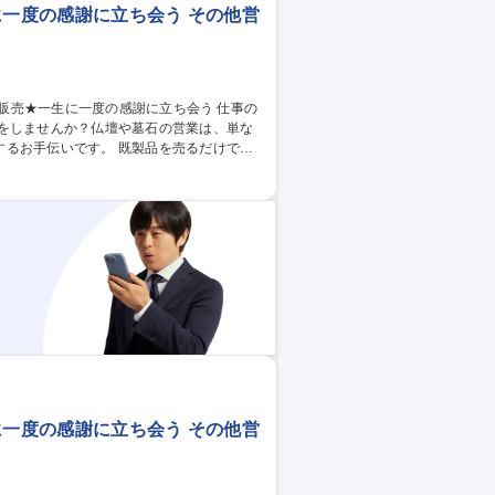
に一度の感謝に立ち会う その他営
いをしませんか？仏壇や墓石の営業は、単な
。 既製品を売るだけでな
ダーメイドに近い要素があります。 お客様
求めています。 ※販売の他、納品の際に2
に一度の感謝に立ち会う その他営