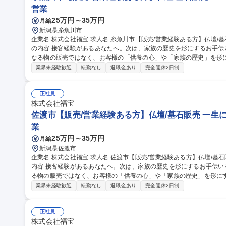
営業
25万円～35万円
月給
新潟県糸魚川市
企業名 株式会社福宝 求人名 糸魚川市【販売/営業経験ある方】仏壇/墓石販売★一生に一度の感謝に立ち会う 仕事
の内容 接客経験があるあなたへ。次は、家族の歴史を形にするお手
なる物の販売ではなく、お客様の「供養の心」や「家族の歴史」を形にするお手伝い
なく、家紋や石の種類などひとつひとつお客様の要望に寄り添う、オ
業界未経験歓迎
転勤なし
退職金あり
完全週休2日制
様の言葉の裏にある不安や願いを察し、寄り添いながら会話ができる
に2～3名での配達作業があります（運転の場合有） 募集職種 糸魚川市【販売/営業経験ある方】仏壇/墓石販売★
一生に一度の感謝に立ち会う
正社員
株式会社福宝
佐渡市【販売/営業経験ある方】仏壇/墓石販売 一生
業
25万円～35万円
月給
新潟県佐渡市
企業名 株式会社福宝 求人名 佐渡市【販売/営業経験ある方】仏壇/墓石販売★一生に一度の感謝に立ち会う 仕事の
内容 接客経験があるあなたへ。次は、家族の歴史を形にするお手伝
る物の販売ではなく、お客様の「供養の心」や「家族の歴史」を形にするお手伝いです
く、家紋や石の種類などひとつひとつお客様の要望に寄り添う、オー
業界未経験歓迎
転勤なし
退職金あり
完全週休2日制
の言葉の裏にある不安や願いを察し、寄り添いながら会話ができる方を
～3名での配達作業があります（運転の場合有） 募集職種 佐渡市【販売/営業経験ある方】仏壇/墓石販売★一生に
一度の感謝に立ち会う
正社員
株式会社福宝