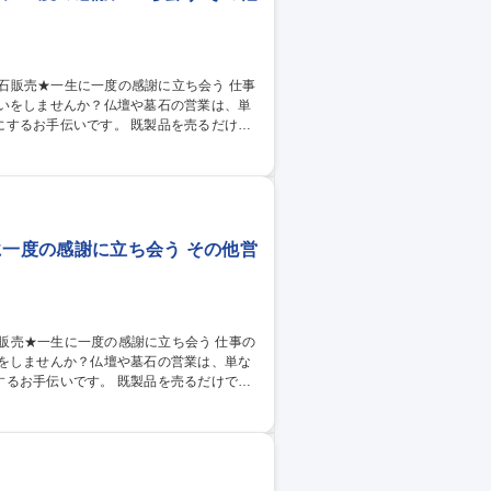
伝いをしませんか？仏壇や墓石の営業は、単
です。 既製品を売るだけで
ーダーメイドに近い要素があります。 お客
方を求めています。 ※販売の他、納品の際
に一度の感謝に立ち会う その他営
いをしませんか？仏壇や墓石の営業は、単な
。 既製品を売るだけでな
ダーメイドに近い要素があります。 お客様
求めています。 ※販売の他、納品の際に2