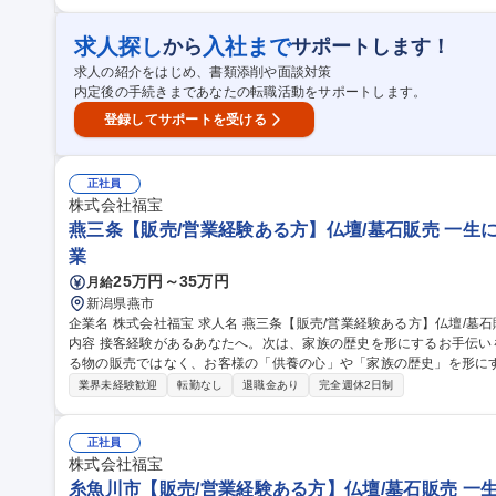
ご安心ください。無理のないシフト体制で安定した働き方が可能です。 募集職種 新潟市【ドライバー】霊柩
お迎え車両★一生に一度の感謝に立会う★
求人探し
入社まで
から
サポートします！
求人の紹介をはじめ、書類添削や面談対策
内定後の手続きまであなたの転職活動をサポートします。
登録してサポートを受ける
正社員
株式会社福宝
燕三条【販売/営業経験ある方】仏壇/墓石販売 一生
業
25万円～35万円
月給
新潟県燕市
企業名 株式会社福宝 求人名 燕三条【販売/営業経験ある方】仏壇/墓石販売★一生に一度の感謝に立ち会う 仕事の
内容 接客経験があるあなたへ。次は、家族の歴史を形にするお手伝
る物の販売ではなく、お客様の「供養の心」や「家族の歴史」を形にするお手伝いです
く、家紋や石の種類などひとつひとつお客様の要望に寄り添う、オー
業界未経験歓迎
転勤なし
退職金あり
完全週休2日制
の言葉の裏にある不安や願いを察し、寄り添いながら会話ができる方を
～3名での配達作業があります（運転の場合有） 募集職種 燕三条【販売/営業経験ある方】仏壇/墓石販売★一生に
一度の感謝に立ち会う
正社員
株式会社福宝
糸魚川市【販売/営業経験ある方】仏壇/墓石販売 一