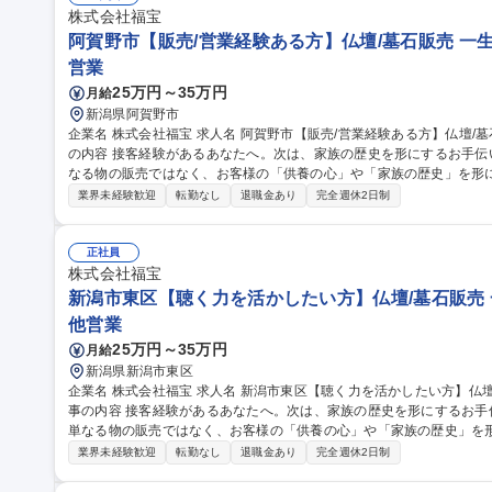
株式会社福宝
阿賀野市【販売/営業経験ある方】仏壇/墓石販売 一
営業
25万円～35万円
月給
新潟県阿賀野市
企業名 株式会社福宝 求人名 阿賀野市【販売/営業経験ある方】仏壇/墓石販売★一生に一度の感謝に立ち会う 仕事
の内容 接客経験があるあなたへ。次は、家族の歴史を形にするお手
なる物の販売ではなく、お客様の「供養の心」や「家族の歴史」を形にするお手伝い
なく、家紋や石の種類などひとつひとつお客様の要望に寄り添う、オ
業界未経験歓迎
転勤なし
退職金あり
完全週休2日制
様の言葉の裏にある不安や願いを察し、寄り添いながら会話ができる
に2～3名での配達作業があります（運転の場合有） 募集職種 阿賀野市【販売/営業経験ある方】仏壇/墓石販売★
一生に一度の感謝に立ち会う
正社員
株式会社福宝
新潟市東区【聴く力を活かしたい方】仏壇/墓石販売 
他営業
25万円～35万円
月給
新潟県新潟市東区
企業名 株式会社福宝 求人名 新潟市東区【聴く力を活かしたい方】仏壇/墓石販売★一生に一度の感謝に立会う 仕
事の内容 接客経験があるあなたへ。次は、家族の歴史を形にするお
単なる物の販売ではなく、お客様の「供養の心」や「家族の歴史」を形にするお手伝
でなく、家紋や石の種類などひとつひとつお客様の要望に寄り添う、
業界未経験歓迎
転勤なし
退職金あり
完全週休2日制
客様の言葉の裏にある不安や願いを察し、寄り添いながら会話ができ
際に2～3名での配達作業があります（運転の場合有） 募集職種 新潟市東区【聴く力を活かしたい方】仏壇/墓石販