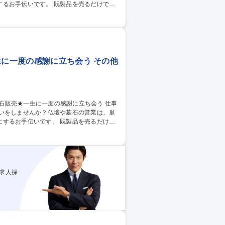
。 既製品を売るだけでな
ダーメイドに近い要素があります。 お客様
求めています。 ※販売の他、納品の際に2
生に一度の感謝に立ち会う その他
伝いをしませんか？仏壇や墓石の営業は、単
です。 既製品を売るだけで
ーダーメイドに近い要素があります。 お客
方を求めています。 ※販売の他、納品の際
求人探