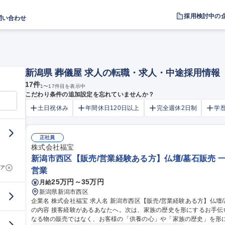
採用検討中の
問い合わせ
新潟県 葬儀屋 求人の転職・求人・中途採用情報
17
件
1
〜
17
件目を表示中
こだわり条件の追加設定を忘れていませんか？
土日祝休み
年間休日120日以上
完全週休2日制
学
正社員
株式会社福宝
新潟市西区【販売/営業経験ある方】仏壇/墓石販売 
ア
営業
25万円～35万円
月給
新潟県新潟市西区
企業名 株式会社福宝 求人名 新潟市西区【販売/営業経験ある方】仏壇/墓石販売★一生に一度の感謝に立会う 仕事
の内容 接客経験があるあなたへ。次は、家族の歴史を形にするお手
なる物の販売ではなく、お客様の「供養の心」や「家族の歴史」を形にするお手伝い