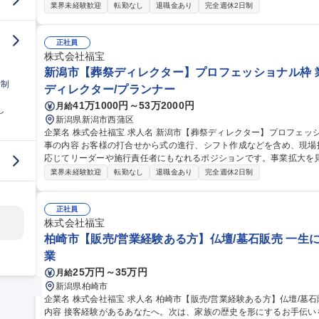
なく、家紋や石の種類などひとつひとつお客様の要望に寄り添う、オ
業界未経験歓迎
転勤なし
退職金あり
完全週休2日制
様の言葉の裏にある不安や願いを察し、寄り添いながら会話ができる
に2～3名での配達作業があります（運転の場合有） 募集職種 新潟市西区【販売/営業経験ある方】仏壇/墓石販売
★一生に一度の感謝に立会う
正社員
株式会社福宝
新潟市【葬祭ディレクター】プロフェッショナル枠 業
日制
ディレクター/プランナー
41万1000円～53万2000円
月給
し
新潟県新潟市西蒲区
企業名 株式会社福宝 求人名 新潟市【葬祭ディレクター】プロフェッショナル枠◆業務改善/育成得意な方ぜひ 仕
事の内容 お客様の打合せから式の進行、シフト作成などを含め、現
応じてリーダーや施行責任者にもなれるポジションです。事業拡大を
す。 ・葬儀の打ち合わせ ・会場準備・設営・式の進行 ・シフト作成、チームメンバーの育成・サポート ・既存
業界未経験歓迎
転勤なし
退職金あり
完全週休2日制
業務の改善・効率化 ・経営方針に基づく施策の実行 ※夜間待機あり（月1～3回） 募集職種 新
クター】プロフェッショナル枠◆業務改善/育成得意な方ぜひ
正社員
株式会社福宝
柏崎市【販売/営業経験ある方】仏壇/墓石販売 一生
業
25万円～35万円
月給
新潟県柏崎市
企業名 株式会社福宝 求人名 柏崎市【販売/営業経験ある方】仏壇/墓石販売★一生に一度の感謝に立ち会う 仕事の
内容 接客経験があるあなたへ。次は、家族の歴史を形にするお手伝