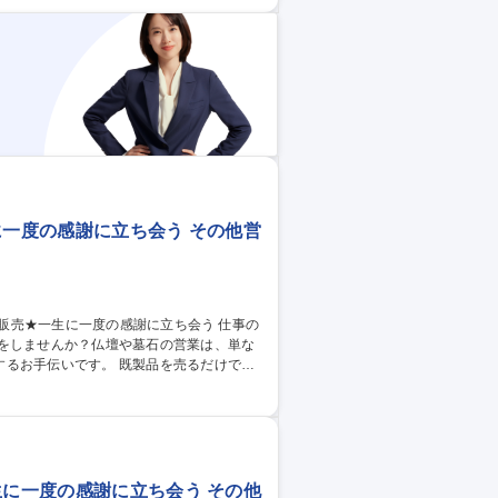
車、
に一度の感謝に立ち会う その他営
いをしませんか？仏壇や墓石の営業は、単な
。 既製品を売るだけでな
ダーメイドに近い要素があります。 お客様
求めています。 ※販売の他、納品の際に2
生に一度の感謝に立ち会う その他