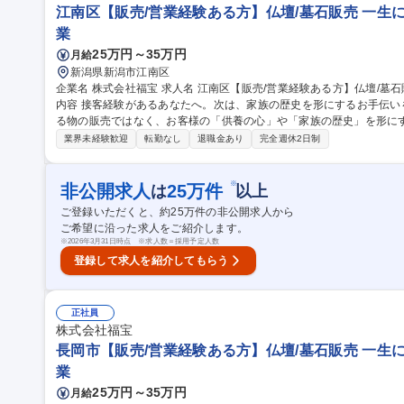
江南区【販売/営業経験ある方】仏壇/墓石販売 一生
業
25万円～35万円
月給
新潟県新潟市江南区
企業名 株式会社福宝 求人名 江南区【販売/営業経験ある方】仏壇/墓石販売★一生に一度の感謝に立ち会う 仕事の
内容 接客経験があるあなたへ。次は、家族の歴史を形にするお手伝
る物の販売ではなく、お客様の「供養の心」や「家族の歴史」を形にするお手伝いです
く、家紋や石の種類などひとつひとつお客様の要望に寄り添う、オー
業界未経験歓迎
転勤なし
退職金あり
完全週休2日制
の言葉の裏にある不安や願いを察し、寄り添いながら会話ができる方を
～3名での配達作業があります（運転の場合有） 募集職種 江南区【販売/営業経験ある方】仏壇/墓石販売★一生に
一度の感謝に立ち会う
※
非公開求人
25
万件
は
以上
ご登録いただくと、約
25
万件の非公開求人から
ご希望に沿った求人をご紹介します。
※
2026年3月31日時点 ※求人数＝採用予定人数
登録して求人を紹介してもらう
正社員
株式会社福宝
長岡市【販売/営業経験ある方】仏壇/墓石販売 一生
業
25万円～35万円
月給