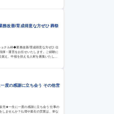
ーダーメイドに近い要素があります。 お客
方を求めています。 ※販売の他、納品の際
務改善/育成得意な方ぜひ 葬祭
場指揮・運営をお任せいたします。ご経験に
見据え、中核を担える人材を募集いたしま
潟市【葬祭ディレ
に一度の感謝に立ち会う その他営
いをしませんか？仏壇や墓石の営業は、単な