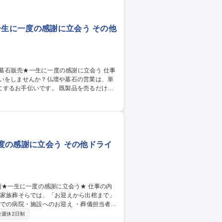
一生に一度の感謝に立会う その他
伝いをしませんか？仏壇や墓石の営業は、単
です。 既製品を売るだけで
ーダーメイドに近い要素があります。 お客
方を求めています。 ※販売の他、納品の際
度の感謝に立会う その他ドライ
 家族葬そらでは、「お迎えから出棺まで」
中です！入社後の研修が充実していますので
全週休2日制