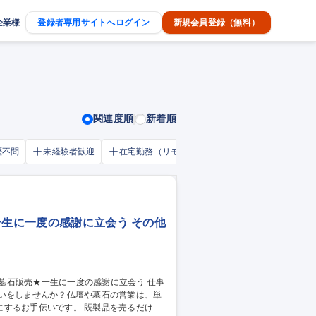
企業様
登録者専用サイトへログイン
新規会員登録（無料）
関連度順
新着順
歴不問
未経験者歓迎
在宅勤務（リモートワーク）OK
家賃補助・
一生に一度の感謝に立会う その他
伝いをしませんか？仏壇や墓石の営業は、単
です。 既製品を売るだけで