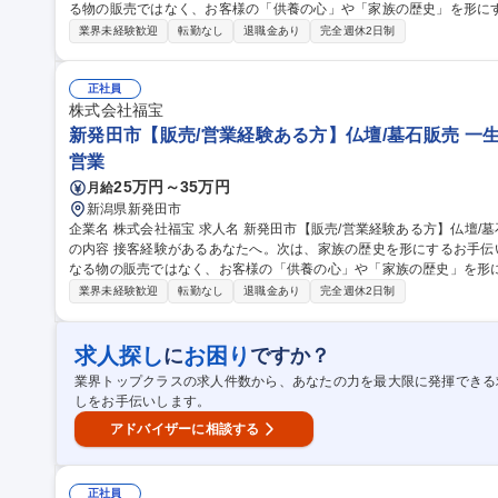
る物の販売ではなく、お客様の「供養の心」や「家族の歴史」を形にするお手伝いです
く、家紋や石の種類などひとつひとつお客様の要望に寄り添う、オー
業界未経験歓迎
転勤なし
退職金あり
完全週休2日制
の言葉の裏にある不安や願いを察し、寄り添いながら会話ができる方を
～3名での配達作業があります（運転の場合有） 募集職種 柏崎市【販売/営業経験ある方】仏壇/墓石販売★一生に
一度の感謝に立ち会う
正社員
株式会社福宝
新発田市【販売/営業経験ある方】仏壇/墓石販売 一
営業
25万円～35万円
月給
新潟県新発田市
企業名 株式会社福宝 求人名 新発田市【販売/営業経験ある方】仏壇/墓石販売★一生に一度の感謝に立ち会う 仕事
の内容 接客経験があるあなたへ。次は、家族の歴史を形にするお手
なる物の販売ではなく、お客様の「供養の心」や「家族の歴史」を形にするお手伝い
なく、家紋や石の種類などひとつひとつお客様の要望に寄り添う、オ
業界未経験歓迎
転勤なし
退職金あり
完全週休2日制
様の言葉の裏にある不安や願いを察し、寄り添いながら会話ができる
に2～3名での配達作業があります（運転の場合有） 募集職種 新発田市【販売/営業経験ある方】仏壇/墓石販売★
一生に一度の感謝に立ち会う
求人探し
お困り
に
ですか？
業界トップクラスの求人件数から、あなたの力を最大限に発揮できる
しをお手伝いします。
アドバイザーに相談する
正社員