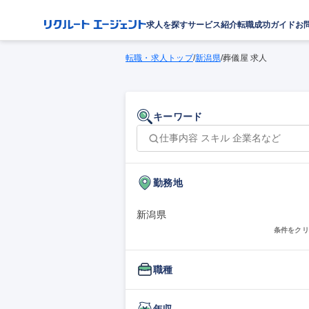
求人を探す
サービス紹介
転職成功ガイド
お
転職・求人トップ
/
新潟県
/
葬儀屋 求人
キーワード
勤務地
新潟県
条件をクリ
職種
年収