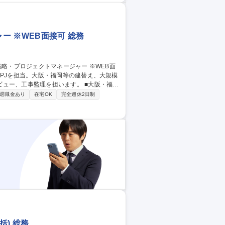
 ※WEB面接可 総務
事監理を担います。 ■大阪・福岡
進 ■事業計画、人員計画を踏まえた中長期
退職金あり
在宅OK
完全週休2日制
ンダー選定、契約交渉、品質、コスト、納期管
準化、業務改善 【仕事の魅力】5年～20年
ァシリティ戦略・プロジェクトマネージャー ※WEB面接可
) 総務