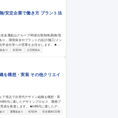
無/安定企業で働き方 プラント法
学会社等への営業をお任せします。 ■既
。希望により海外案件担当可！ ■見積書作
金あり
在宅OK
土日祝休み
■日帰り/宿泊出張。希望により海外出張可！
【法人営業】住友金
織を構想・実装 その他クリエイ
。 ■AI時代に適したデザ
ー、品質向上の仕組みづくり ■ハード、ソ
あり
退職金あり
在宅OK
完全週休2日制
ンシステムの構築、浸透 ■デザイナー育成、組