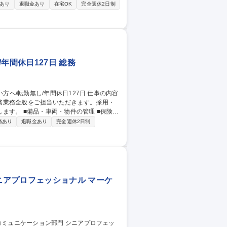
事業部と連携した受講促進、施策設計、イベ
あり
退職金あり
在宅OK
完全週休2日制
■異文化理解や英語を業務で使う力を高める研
スキル育成の研修企画、予算計画、管理 【仕
バル人
年間休日127日 総務
務業務全般をご担当いただきます。採用・
理 ■保険や
等 【入社社直後】入社後はOJTを中心に、
務あり
退職金あり
完全週休2日制
す。 将来的には、部署の中核を担う存在へ
働きたい方へ/転勤無し/年間休日127日
アプロフェッショナル マーケ