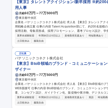
【東京】タレントアクイジション/新卒採用 ※約200
用人事
60万円～77万5000円
月給
東京都中央区
企業名 パナソニックコネクト株式会社 求人名 【東京】タレントアクイジション/新卒採用 ※約200名規模/新卒採
用戦略企画立案 仕事の内容 Talent Acquisition部にて、約200名規模の新卒採用を担当。新卒採用戦略、ジョブ型
採用活動、母集団形成、採用プロモーション、選考プロセス設計、学
ます。 ■新卒採用戦略の企画立案、ジョブ型新卒採用活動推進 ■プロフェッショナル人材獲得に向けた母集団形
業界未経験歓迎
年間休日120日以上
資格取得支援あり
時短勤務あり
成、採用プロモーション強化 ■獲得人材の質向上に向けた選考プロセ
土日祝休み
服装自由
考、入社までの学生コミュニケーション設計 ■グローバル人材の獲得 
立案、実行 【仕事の魅力】採用市場変化を捉え、全社の新卒採用を変革できます。 募集職種 
クイジション/新卒採用 ※約200名規模/新卒採用戦略企画立案
正社員
パナソニックコネクト株式会社
【東京】BtoB領域のブランド・コミュニケーションデ
ザイナー
60万円～77万5000円
月給
東京都中央区
企業名 パナソニックコネクト株式会社 求人名 【東京】BtoB領域のブランド・コミュニケーションデザイナー ※
WEB面接可 仕事の内容 BtoB領域のブランド、コミュニケーションデザインを担当。市場、競合、顧客ニーズ調
査、コンセプト設計、ガイドライン化、販促物や展示物、デジタルコ
ます。 ■事業ブランド、コミュニケーションデザイン戦略の策定 ■市場、競合、顧客ニーズ調査とインサイト抽出
業界未経験歓迎
年間休日120日以上
資格取得支援あり
英語
時短勤務
■コンセプトワード、コピー、ブランドメッセージ設計 ■ガイドライン
土日祝休み
服装自由
物、デジタルコンテンツ制作 ■外部パートナー選定、ディレクション 