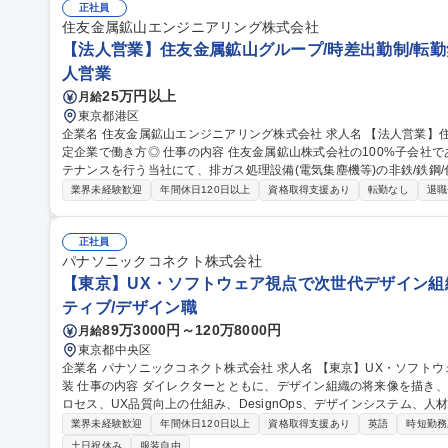
住友金属鉱山グループ/時差出勤制/転勤無
正社員
住友金属鉱山エンジニアリング株式会社
【法人営業】住友金属鉱山グループ/時差出勤制/転勤
人営業
25万円以上
月給
東京都港区
企業名 住友金属鉱山エンジニアリング株式会社 求人名 【法人営業】住友金属鉱山グループ/時差出勤制/転勤無/安
定企業で働き方◎ 仕事の内容 住友金属鉱山株式会社の100%子会社であり、環境保全やプラントの設計/施工/メン
テナンスを行う当社にて、排ガス処理設備(電気集塵機等)の非鉄/鉄鋼/化
存顧客からの引合対応やニーズの深堀、および新規顧客へのアプローチ
業界未経験歓迎
年間休日120日以上
資格取得支援あり
転勤なし
退職
成 ■顧客との打ち合わせ/交渉/契約締結。個人ノルマはありません！ 
■出張時レンタカー運転など ★教育プログラムにより丁寧に指導/育成いたします！ 募集職種 
属鉱山グループ/時差出勤制/転勤無/安定企業で働き方◎
正社員
パナソニックコネクト株式会社
【東京】UX・ソフトウェア視点で次世代デザイン組
ティブ/デザイン職
89万3000円～120万8000円
月給
東京都中央区
企業名 パナソニックコネクト株式会社 求人名 【東京】UX・ソフトウェア視点で次世代デザイン組織を構想・実
装 仕事の内容 ダイレクターとともに、デザイン組織の将来像を描き、AI時代に適したデザインプロセス、開発プ
ロセス、UX品質向上の仕組み、DesignOps、デザインシステム、人材育成を推進します
イン、開発プロセスの構築、定着 ■事業横断でUX品質を高めるレビュ
業界未経験歓迎
年間休日120日以上
資格取得支援あり
英語
時短勤務
フト、サービスを横断したデザイン能力強化 ■DesignOps、デザイ
土日祝休み
服装自由