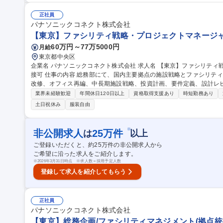
制作物へ落とし込めます。 募集職種 【東京】BtoB領域のブランド・コミュニケーションデザイナー ※WEB面接
可
正社員
パナソニックコネクト株式会社
【東京】ファシリティ戦略・プロジェクトマネージャー
60万円～77万5000円
月給
東京都中央区
企業名 パナソニックコネクト株式会社 求人名 【東京】ファシリティ戦略・プロジェクトマネージャー ※WEB面
接可 仕事の内容 総務部にて、国内主要拠点の施設戦略とファシリティPJを担当。大阪・福岡等の建替え、大規模
改修、オフィス再編、中長期施設戦略、投資計画、要件定義、設計レビュー、工
等の主要拠点における建替え、大規模改修、オフィス再編PJの企画推
業界未経験歓迎
年間休日120日以上
資格取得支援あり
時短勤務あり
施設戦略、投資計画策定 ■要件定義、設計レビュー、工事監理 ■ベ
土日祝休み
服装自由
理 ■事業部門、IT部門、経営層等との調整、合意形成 ■FMに関する標
先の拠点価値を設計できます。 募集職種 【東京】フ
※
非公開求人
25
万件
は
以上
ご登録いただくと、約
25
万件の非公開求人から
ご希望に沿った求人をご紹介します。
※
2026年3月31日時点 ※求人数＝採用予定人数
登録して求人を紹介してもらう
正社員
パナソニックコネクト株式会社
【東京】総務企画/ファシリティマネジメント(拠点統括