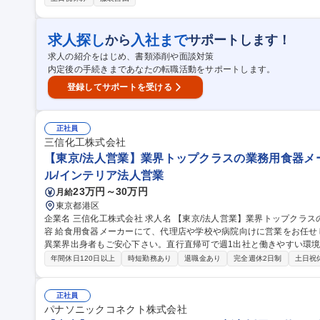
織変革推進 【仕事の魅力】UIやUXの個別制作ではなく、組織の仕組み
職種 【東京】UX・ソフトウェア視点で次世代デザイン組織を構想・
求人探し
入社まで
から
サポートします！
求人の紹介をはじめ、書類添削や面談対策
内定後の手続きまであなたの転職活動をサポートします。
登録してサポートを受ける
正社員
三信化工株式会社
【東京/法人営業】業界トップクラスの業務用食器メー
ル/インテリア法人営業
23万円～30万円
月給
東京都港区
企業名 三信化工株式会社 求人名 【東京/法人営業】業界トップクラスの業務用食器メーカー/住宅手当有 仕事の内
容 給食用食器メーカーにて、代理店や学校や病院向けに営業をお任せ
異業界出身者もご安心下さい。直行直帰可で週1出社と働きやすい環境が整っています。 
の提案 ■顧客の声を収集し、時には技術部門と共同での食器設計・開
年間休日120日以上
時短勤務あり
退職金あり
完全週休2日制
土日祝
設など（エンドユーザー中心の営業となります。）基本的に既存顧客
魅力】 安全で快適な食事環境を支える食文化の担い手として社会に広く
職種 【東京/法人営業】業界トップクラスの業務用食器メーカー/住宅
正社員
パナソニックコネクト株式会社