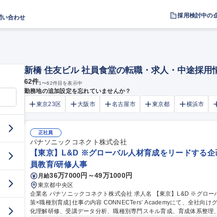
採用検討中の
問い合わせ
新橋 住友ビル 社員食堂の転職・求人・中途採用
62
件
1
〜
62
件目を表示中
勤務地の追加設定を忘れていませんか？
東京23区
大阪市
名古屋市
東京都
横浜市
正社員
パナソニックコネクト株式会社
【東京】L&D ※グローバル人材育成をリードする企画
員教育/研修人事
36万7000円～49万1000円
月給
東京都中央区
企業名 パナソニックコネクト株式会社 求人名 【東京】L&D ※グローバル人材育成をリードする企画推進[語学施
策×職種別育成] 仕事の内容 CONNECTers’ Academyにて、全社向けグローバル人材育成プログラム、語学・異文
化理解研修、受講データ分析、職種別専門スキル育成、育成体系整理、研修