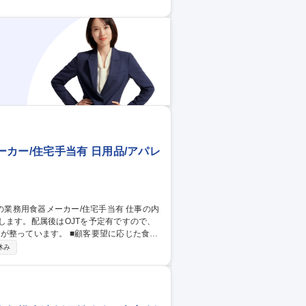
を変える立場で価値を発揮できます。 募集
実装
カー/住宅手当有 日用品/アパレ
します。配属後はOJTを予定有ですので、
■顧客要望に応じた食器
発 ＊営業先：代理店、学校、病院、福祉施
休み
メインで飛込み等はありません。 【仕事の
貢献することが可能なお仕事です。 募集
手当有