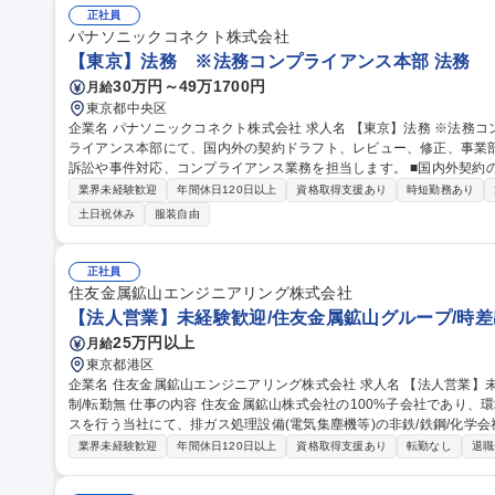
正社員
パナソニックコネクト株式会社
【東京】法務 ※法務コンプライアンス本部 法務
30万円～49万1700円
月給
東京都中央区
企業名 パナソニックコネクト株式会社 求人名 【東京】法務 ※法務コンプライアンス本部 仕事の内容 法務コンプ
ライアンス本部にて、国内外の契約ドラフト、レビュー、修正、事業部
訴訟や事件対応、コンプライアンス業務を担当します。 ■国内外契約のドラフト、レビュー、修正 ■事業部門への
法務支援、課題解決 ■国内外M&A案件への関与 ■国内外の訴訟、事件
業界未経験歓迎
年間休日120日以上
資格取得支援あり
時短勤務あり
リード 【仕事の魅力】B2Bソリューション事業の成長を法務面から
土日祝休み
服装自由
アンとして、実務を担いながら将来の変革リーダーを目指せます。 募集職種 【東京】法務 ※法務コンプライアン
ス本部
正社員
住友金属鉱山エンジニアリング株式会社
【法人営業】未経験歓迎/住友金属鉱山グループ/時差
25万円以上
月給
東京都港区
企業名 住友金属鉱山エンジニアリング株式会社 求人名 【法人営業】未経験歓迎/住友金属鉱山グループ/時差出勤
制/転勤無 仕事の内容 住友金属鉱山株式会社の100%子会社であり、環境保全やプラントの設計/施工/メンテナン
スを行う当社にて、排ガス処理設備(電気集塵機等)の非鉄/鉄鋼/化学会社等へ
からの引合対応やニーズの深堀、および新規顧客へのアプローチ。希望
業界未経験歓迎
年間休日120日以上
資格取得支援あり
転勤なし
退職
客との打ち合わせ/交渉/契約締結。個人ノルマはありません！ ■日帰り
時レンタカー運転など ★教育プログラムにより丁寧に指導/育成いたします！ 募集職種 【法人営業】