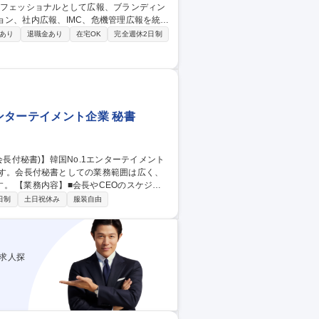
ョン、社内広報、IMC、危機管理広報を統括
あり
退職金あり
在宅OK
完全週休2日制
企画運営 ■Paid、Earned、Share
ョンマネジメント ■KPI設定、効果測定、部
上を一体で推進できます。 募集職種
ナル
o.1エンターテイメント企業 秘書
ケジュ
資料、議事録の作成 ■国内外出張・会食の手
日制
土日祝休み
服装自由
長・社長含む役員のサポート業務全般 これ
に成長できるチャンスです！ 募集職種
企業
求人探