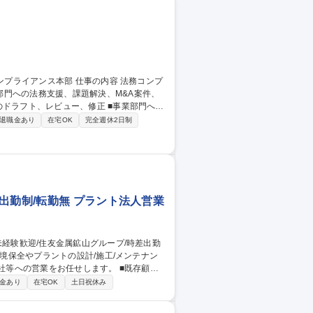
門への法務支援、課題解決、M&A案件、
対応 ■コンプライアンス業務 ■主体的な案件
退職金あり
在宅OK
完全週休2日制
支えられます。事業のパートナー兼ガーディ
出勤制/転勤無 プラント法人営業
の営業をお任せします。 ■既存顧客
により海外案件担当可！ ■見積書作成 ■顧
金あり
在宅OK
土日祝休み
/宿泊出張。希望により海外出張可！ ■出張
未経験歓迎/