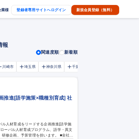
企業様
登録者専用サイトへログイン
新規会員登録（無料）
情報
関連度順
新着順
川崎市
埼玉県
神奈川県
千葉市
大阪府
千葉県
推進[語学施策×職種別育成] 社
企画、予算管理を担います。 ■全社向