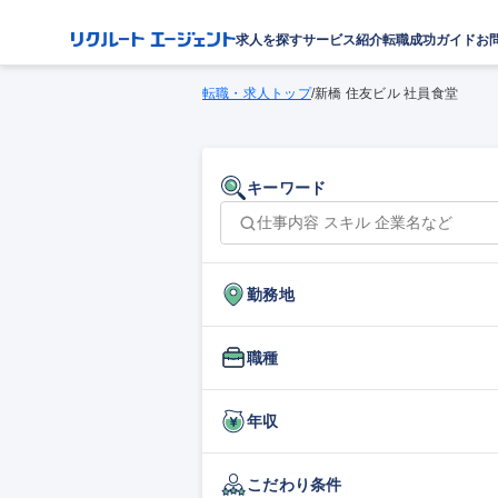
求人を探す
サービス紹介
転職成功ガイド
お
転職・求人トップ
/
新橋 住友ビル 社員食堂
キーワード
勤務地
職種
年収
こだわり条件