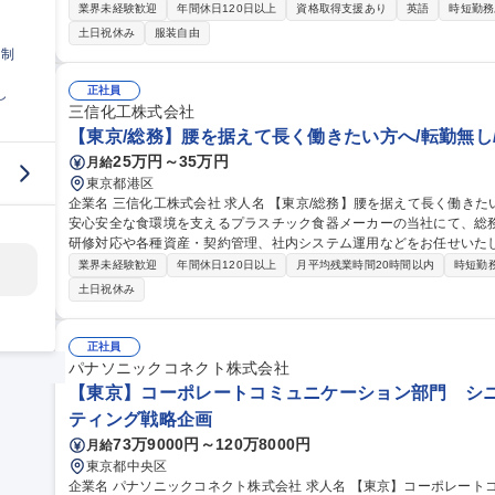
けグローバル人材育成プログラムの企画、運営 ■外部パートナー、各
業界未経験歓迎
年間休日120日以上
資格取得支援あり
英語
時短勤務
ント企画 ■受講状況、語学レベル、学習データ分析による施策改善 
土日祝休み
服装自由
修企画 ■職種別人材育成担当者との育成方針、体系整理 ■職種別専門
日制
事の魅力】語学と専門性の両面から事業現場の成果創出を支援できます。 募集職種 【東京】L&D ※グロー
材育成をリードする企画推進[語学施策×職種別育成]
正社員
し
三信化工株式会社
【東京/総務】腰を据えて長く働きたい方へ/転勤無し/
25万円～35万円
月給
東京都港区
企業名 三信化工株式会社 求人名 【東京/総務】腰を据えて長く働きたい方へ/転勤無し/年間休日127日 仕事の内容
安心安全な食環境を支えるプラスチック食器メーカーの当社にて、総
研修対応や各種資産・契約管理、社内システム運用などをお任せいたします。 ■備品・車両・物件の管
契約書の管理■採用や研修の企画運営 ■社内システムの管理や行事運営 
業界未経験歓迎
年間休日120日以上
月平均残業時間20時間以内
時短勤
既存メンバーが業務をフォロー。段階的に上記業務をお任せいたしま
土日祝休み
の成長を期待します。 募集職種 【東京/総務】腰を据えて長く
正社員
パナソニックコネクト株式会社
【東京】コーポレートコミュニケーション部門 シニ
ティング戦略企画
73万9000円～120万8000円
月給
東京都中央区
企業名 パナソニックコネクト株式会社 求人名 【東京】コーポレートコミュニケーション部門 シニアプロフェッ