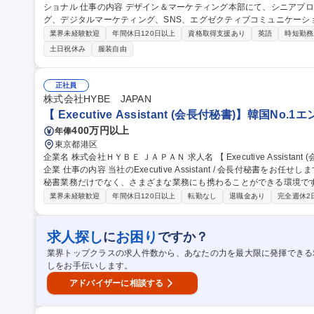
ショナル 仕事の内容 デザイン＆マーケティング本部にて、シニアプロフェッショナルとして広報、ブランディン
グ、デジタルマーケティング、SNS、エグゼクティブコミュニケーシ
します。 ■コーポレートブランディング戦略/対外広報戦略の企画立案/実行統括 ■経営層メッセージング/スピーチ/
業界未経験歓迎
年間休日120日以上
資格取得支援あり
英語
時短勤務
登壇資料の企画監修 ■全社会議/社内報/イントラ/エンゲージメント向上施策の
土日祝休み
服装自由
d、Ownedを横断したIMC設計、実行 ■危機管理広報、レピュテーシ
門予算、外部エージェンシー管理 【仕事の魅力】経営変革とブランド価値向
【東京】コーポレートコミュニケーション部門 シニアプロフェッショ
正社員
株式会社HYBE JAPAN
【 Executive Assistant (会長付秘書)】韓国N
400万円以上
年俸
東京都港区
企業名 株式会社ＨＹＢＥ ＪＡＰＡＮ 求人名 【 Executive Assistant (会長付秘書)】韓国No.1エンターテイメント
企業 仕事の内容 当社のExecutive Assistant / 会長付秘書をお任せします。会長付秘書としての業務範囲は広く、
秘書業務だけでなく、さまざまな業務にも携わることができる環境です。 【業務内容】■会長やCEOのス
ール調整/管理 ■会議や社内外イベントにおける準備および調整 ■会議
業界未経験歓迎
年間休日120日以上
転勤なし
退職金あり
完全週休2
配、同行、それに伴う各種申請手続き及び経費精算など ■その他、会
までのご経験を活かしながら、HYBE JAPANでの業務を通じて、会社と共
【 Executive Assistant (会長付秘書)】韓国No.1エンターテイメント
求人探し
お困り
に
ですか？
業界トップクラスの求人件数から、あなたの力を最大限に発揮できる
しをお手伝いします。
アドバイザーに相談する