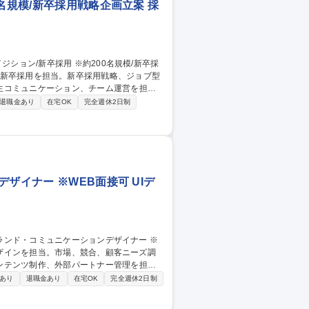
名規模/新卒採用戦略企画立案 採
生コミュニケーション、チーム運営を担い
退職金あり
在宅OK
完全週休2日制
ス設計、見極め強化 ■インターンシップ、選
■外国籍採用等のDEI施策、新規採用施策の
【東京】タレントア
ザイナー ※WEB面接可 UIデ
ンテンツ制作、外部パートナー管理を担い
あり
退職金あり
在宅OK
完全週休2日制
、テンプレートの標準化 ■販促物、展示
【仕事の魅力】BtoBの事業価値を具体的な