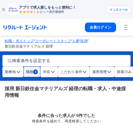
アプリで求人探しをもっと便利に！
インストール
レビュー高評価
無料
会員ログイン
/
/
/
/
転職・求人トップ
コーポレートスタッフ
人事
採用
新日鉄住金マテリアルズ 経理
検索条件を設定する
勤務地
職種
年収
こだわり条件
雇用形態
新着のみ
1
採用 新日鉄住金マテリアルズ 経理の転職・求人・中途採
用情報
条件に合った求人が 0件でした
検索条件を緩めて、再度検索してください