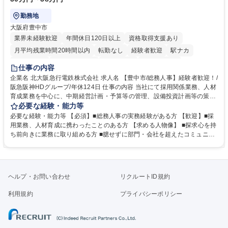
勤務地
大阪府豊中市
業界未経験歓迎
年間休日120日以上
資格取得支援あり
月平均残業時間20時間以内
転勤なし
経験者歓迎
駅ナカ
退職金あり
完全週休2日制
交通費支給
駅近5分以内
仕事の内容
土日祝休み
服装自由
昼食補助あり
食事補助あり
企業名 北大阪急行電鉄株式会社 求人名 【豊中市/総務人事】経験者歓迎！/
阪急阪神HDグループ/年休124日 仕事の内容 当社にて採用関係業務、人材
育成業務を中心に、中期経営計画・予算等の管理、設備投資計画等の策
定、さらに社内の重要会議の運営等、経営の根幹となる幅広い総務人事業
必要な経験・能力等
務全般を担当していただきます。 【主な業務内容】 ■採用関係業務および
必要な経験・能力等 【必須】■総務人事の実務経験がある方 【歓迎】■採
人材育成(社員研修)業務の推進 ■中期経営計画および予算等の管理 ■設備
用業務、人材育成に携わったことのある方 【求める人物像】 ■探求心を持
投資計画等の策定 ■社内の重要会議の運営 ■その他総務人事業務全般 【入
ち前向きに業務に取り組める方 ■臆せずに部門・会社を超えたコミュニケ
社後】入社後は採用や育成をメインに担当し将来的には経営根幹に関わる
ーションの取れる方 ■自分で考えて行動のできる方 ■第二の創業期を迎え
総務人事業務全般へ幅広く従事していただきます。 募集職種 【豊中市/総
る当社で組織の次代を担うネクスト人材として長期的に成長したい方 ■周
務人事】経験者歓迎！/阪急阪神HDグループ/年休124日
囲のメンバーと協調しつつ主体性を持って能動的に業務を推進できる方 学
歴・資格 学歴：大学院 大学 高専 短大 専修学校 高校 語学力： 資格：
ヘルプ・お問い合わせ
リクルートID規約
利用規約
プライバシーポリシー