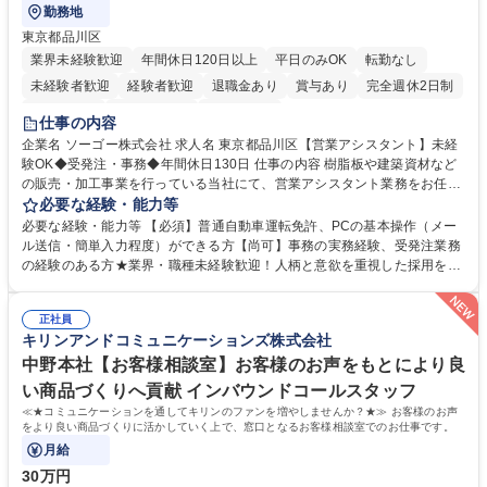
勤務地
東京都品川区
業界未経験歓迎
年間休日120日以上
平日のみOK
転勤なし
未経験者歓迎
経験者歓迎
退職金あり
賞与あり
完全週休2日制
交通費支給
駅近5分以内
土日祝休み
仕事の内容
企業名 ソーゴー株式会社 求人名 東京都品川区【営業アシスタント】未経
験OK◆受発注・事務◆年間休日130日 仕事の内容 樹脂板や建築資材など
の販売・加工事業を行っている当社にて、営業アシスタント業務をお任せ
いたします。注文対応やWebデータの出力、各所への発注・加工依頼のほ
必要な経験・能力等
か、電話・メール対応等の事務業務を担当します。 ■受注・発注業務：FA
必要な経験・能力等 【必須】普通自動車運転免許、PCの基本操作（メー
Xによる注文対応、Web発注データのプリントアウト、各仕入先・協力会
ル送信・簡単入力程度）ができる方【尚可】事務の実務経験、受発注業務
社への発注および加工依頼等 ■納品書・請求書の作成および発送手配 ■商
の経験のある方★業界・職種未経験歓迎！人柄と意欲を重視した採用を行
品手配・在庫確認・納期調整 ■電話・メールでの問い合わせ対応および付
っています。 【要件】未経験歓迎！未経験からスタートして長く勤務する
随する事務全般 ※高度なPCスキルは不要です。【業務内容の変更範囲】
社員が多数在籍しています。 【求める人物像】納期優先の業界のため状況
当社の指定する業務 募集職種 東京都品川区【営業アシスタント】未経験O
正社員
変化に臨機応変かつ柔軟に対応できる方、約束を守り正確に作業を進めら
キリンアンドコミュニケーションズ株式会社
K◆受発注・事務◆年間休日130日
れる方を求めています。高度なPCスキルや関数知識は一切不要です。丁
寧な指導体制が整っているため、安心してお仕事をスタートしていただけ
中野本社【お客様相談室】お客様のお声をもとにより良
ます。 学歴・資格 学歴：大学院 大学 高専 短大 専修学校 高校 語学力：
い商品づくりへ貢献 インバウンドコールスタッフ
資格：
≪★コミュニケーションを通してキリンのファンを増やしませんか？★≫ お客様のお声
をより良い商品づくりに活かしていく上で、窓口となるお客様相談室でのお仕事です。
月給
30万円