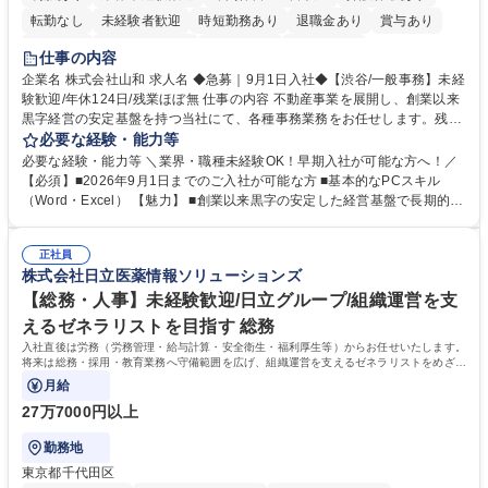
転勤なし
未経験者歓迎
時短勤務あり
退職金あり
賞与あり
育休あり
完全週休2日制
交通費支給
土日祝休み
仕事の内容
企業名 株式会社山和 求人名 ◆急募｜9月1日入社◆【渋谷/一般事務】未経
験歓迎/年休124日/残業ほぼ無 仕事の内容 不動産事業を展開し、創業以来
黒字経営の安定基盤を持つ当社にて、各種事務業務をお任せします。残業
がほぼ発生せず、連続した日程の有給取得が可能なため、WLBを整えたい
必要な経験・能力等
方にお勧めの環境です！ 入社後はOJTを通じて丁寧に研修を行いますの
必要な経験・能力等 ＼業界・職種未経験OK！早期入社が可能な方へ！／
で、事務未経験の方でも安心して臨むことができます。 【業務詳細】■電
【必須】■2026年9月1日までのご入社が可能な方 ■基本的なPCスキル
話・来客対応 ■物件の鍵や社内の備品管理 ■データ入力や書類作成 ■契約
（Word・Excel） 【魅力】 ■創業以来黒字の安定した経営基盤で長期的に
書などのファイリング ■郵送物の仕訳・発送 など 募集職種 ◆急募｜9月1
安心して働ける環境 ■残業ほぼなしで働きやすさ抜群、プライベートとの
日入社◆【渋谷/一般事務】未経験歓迎/年休124日/残業ほぼ無
両立が可能 ■有給取得を積極的に推奨、年間10日程度の取得実績 ■1ヶ月
正社員
のOJTで業務を習得可能、未経験でもしっかりサポート 学歴・資格 学
株式会社日立医薬情報ソリューションズ
歴：大学院 大学 高専 短大 語学力： 資格：
【総務・人事】未経験歓迎/日立グループ/組織運営を支
えるゼネラリストを目指す 総務
入社直後は労務（労務管理・給与計算・安全衛生・福利厚生等）からお任せいたします。
将来は総務・採用・教育業務へ守備範囲を広げ、組織運営を支えるゼネラリストをめざせ
ます。
月給
27万7000円以上
勤務地
東京都千代田区