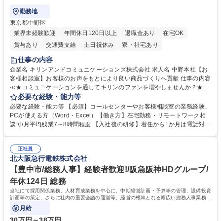
勤務地
東京都中野区
業界未経験歓迎
年間休日120日以上
退職金あり
在宅OK
賞与あり
交通費支給
土日祝休み
寮・社宅あり
仕事の内容
企業名 キリンアンドコミュニケーションズ株式会社 求人名 中野本社【お
客様相談室】お客様のお声をもとにより良い商品づくりへ貢献 仕事の内容
≪★コミュニケーションを通してキリンのファンを増やしませんか？★≫
お客様のお声をより良い商品づくりに活かしていく上で、窓口となるお客
必要な経験・能力等
様相談室でのお仕事です。 日々お客様からいただくキリングループへのご
必要な経験・能力等 【必須】コールセンターやお客様相談室の業務経験、
意見を、企業活動に活かしています。お客様からの声に迅速かつ誠意をも
PCが使える方（Word・Excel）【働き方】在宅勤務・リモートワーク相
って対応、情報提供するとともにグループ内活動に反映しています。 【具
談可/月平均残業7～8時間程度 【入社後の研修】着任から1か月は電話対応
体的には】電話応対、メール、お手紙対応、ご指摘品調査報告書作成、有
のOJTを中心に実施し、電話対応に慣れた段階でメール・手紙のOJTを実
人チャットボット対応など。 【1日の対応件数】■電話：月間一人当たり
施する予定です。独り立ち以降もしっかりフォローする体制を整えていま
平均100件前後■メール・手紙：同上40件前後 募集職種 中野本社【お客様
正社員
すのでご安心ください。 【当社について】キリングループの広報機能を担
北大阪急行電鉄株式会社
相談室】お客様のお声をもとにより良い商品づくりへ貢献
う会社として、お客様との出会いを大切にし、磨き上げたホスピタリティ
を込めてコミュニケーションをとりながら広報関連業務を行っておりま
【豊中市/総務人事】経験者歓迎!/阪急阪神HDグループ/
す。 学歴・資格 学歴：大学院 大学 高専 短大 専修学校 高校 語学力： 資
年休124日 総務
格：
当社にて採用関係業務、人材育成業務を中心に、中期経営計画・予算等の管理、設備投資
計画等の策定、さらに社内の重要会議の運営等、経営の根幹となる幅広い総務人事業務全
般を担当していただきます。
月給
30万円～38万円