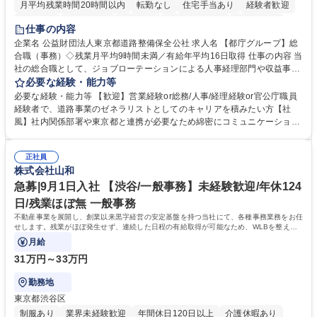
月平均残業時間20時間以内
転勤なし
住宅手当あり
経験者歓迎
研修あり
退職金あり
賞与あり
完全週休2日制
交通費支給
仕事の内容
駅近5分以内
資格取得手当あり
食事補助あり
企業名 公益財団法人東京都道路整備保全公社 求人名 【都庁グループ】総
合職（事務）◇残業月平均9時間未満／有給年平均16日取得 仕事の内容 当
社の総合職として、ジョブローテーションによる人事経理部門や収益事業
等のフロント部門の部署等幅広い部署での業務をお任せいたします。研修
必要な経験・能力等
制度やキャリア支援が充実しております！ ※下記業務詳細 【業務詳細】■
必要な経験・能力等 【歓迎】営業経験or総務/人事/経理経験or官公庁職員
管理部門：広報、人事、経理など当公社の運営に係る管理業務 ■収益部
経験者で、道路事業のゼネラリストとしてのキャリアを積みたい方【社
門：駐車場の新規開拓、管理運営、新宿駅西口広場の「イベントコーナ
風】社内関係部署や東京都と連携が必要なため綿密にコミュニケーション
ー」などの管理運営 ■道路部門：整備の急がれる骨格幹線道路や木造住宅
を図っています。 【業務の魅力】■幅広く携われる：総合職（事務）で
密集地域の特定整備路線の用地取得、道路に関する普及啓発事業、都内の
は、駐車場の管理運営や道路用地の取得、公益財団法人の中枢を担う管理
道路施設や道路工事現場の見学ツアー事業 ※入社後は上記いずれかの部門
正社員
部門など多岐に渡る業務を経験できます。 ■様々なプロジェクト：駐車場
株式会社山和
へ配属。※業務内容変更の範囲：会社の定める業務 募集職種 【都庁グル
事業の他、新宿駅西口広場内に設置された照明を兼ねた広告「ブライトサ
ープ】総合職（事務）◇残業月平均9時間未満／有給年平均16日取得
イン」の管理運営を行うなど、事業収益を生み出す活動を積極的に行って
急募|9月1日入社 【渋谷/一般事務】未経験歓迎/年休124
います。 学歴・資格 学歴：大学院 大学 高専 短大 専修学校 高校 語学力：
日/残業ほぼ無 一般事務
資格：
不動産事業を展開し、創業以来黒字経営の安定基盤を持つ当社にて、各種事務業務をお任
せします。残業がほぼ発生せず、連続した日程の有給取得が可能なため、WLBを整えた
い方にお勧めの環境です！
月給
31万円～33万円
勤務地
東京都渋谷区
制服あり
業界未経験歓迎
年間休日120日以上
介護休暇あり