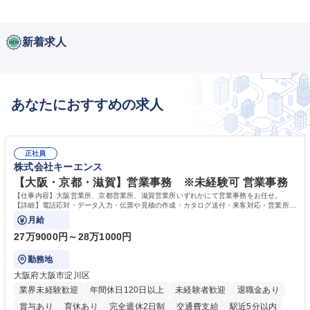
新着求人
あなたにおすすめの求人
正社員
株式会社キーエンス
【大阪・京都・滋賀】営業事務 ※未経験可 営業事務
【仕事内容】大阪営業所、京都営業所、滋賀営業所いずれかにて営業事務をお任せ。
【詳細】電話応対・データ入力・伝票や見積の作成・カタログ送付・来客対応・営業所内
で発生する事務業務や業務改善をお任せ。
月給
27万9000円～28万1000円
勤務地
大阪府大阪市淀川区
業界未経験歓迎
年間休日120日以上
未経験者歓迎
退職金あり
賞与あり
育休あり
完全週休2日制
交通費支給
駅近5分以内