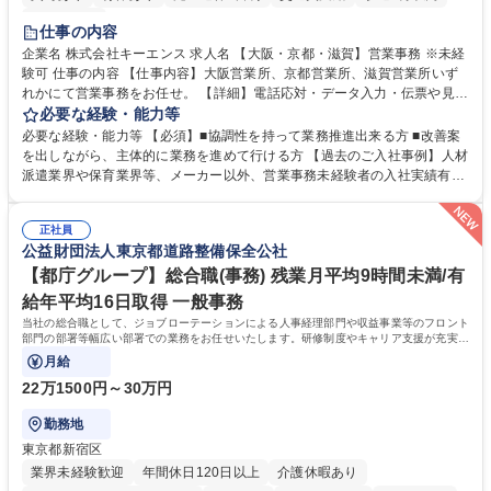
土日祝休み
仕事の内容
企業名 株式会社キーエンス 求人名 【大阪・京都・滋賀】営業事務 ※未経
験可 仕事の内容 【仕事内容】大阪営業所、京都営業所、滋賀営業所いず
れかにて営業事務をお任せ。 【詳細】電話応対・データ入力・伝票や見積
の作成・カタログ送付・来客対応・営業所内で発生する事務業務や業務改
必要な経験・能力等
善をお任せ。 【教育制度】ご入社後、育成担当とペアになりながらOJTに
必要な経験・能力等 【必須】■協調性を持って業務推進出来る方 ■改善案
て業務を覚えていただくことが可能です。業務システムがきちんと構築さ
を出しながら、主体的に業務を進めて行ける方 【過去のご入社事例】人材
れているため、スムーズに仕事に慣れることができる環境です。また、
派遣業界や保育業界等、メーカー以外、営業事務未経験者の入社実績有
「チームで成果を出す文化」があり、良いやり方を積極的に共有しながら
【当社の事務職について】単なる事務ではなく主体性を発揮したサポート
常に改善を目指す風土のため、安心して業務に取り組んでいただけます。
により、キーエンスの付加価値向上に貢献します。ベースの定型業務に加
募集職種 【大阪・京都・滋賀】営業事務 ※未経験可
正社員
えて、お客様や社員の状況に合わせ、能動的なサポート、改善の動きも期
公益財団法人東京都道路整備保全公社
待され。組織を支えるスペシャリストとして、チームに貢献し、結果的に
社員から頼られる存在になることができます。平均19:30の退勤以降の業
【都庁グループ】総合職(事務) 残業月平均9時間未満/有
務の持ち帰りも禁止されており、メリハリのある働き方となります。 学
給年平均16日取得 一般事務
歴・資格 学歴：大学院 大学 高専 短大 語学力： 資格：
当社の総合職として、ジョブローテーションによる人事経理部門や収益事業等のフロント
部門の部署等幅広い部署での業務をお任せいたします。研修制度やキャリア支援が充実し
ております！ ※下記業務詳細
月給
22万1500円～30万円
勤務地
東京都新宿区
業界未経験歓迎
年間休日120日以上
介護休暇あり