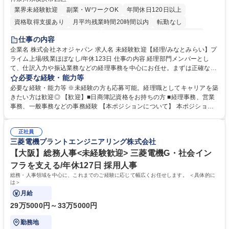
業界未経験歓迎
副業・WワークOK
年間休日120日以上
資格取得支援あり
月平均残業時間20時間以内
転勤なし
未経験者歓迎
時短勤務あり
退職金あり
在宅OK
賞与あり
仕事の内容
完全週休2日制
交通費支給
駅近5分以内
土日祝休み
服装自由
企業名 株式会社ネオジャパン 求人名 未経験歓迎【経理/みなとみらい】プ
ライム上場/残業ほぼなし/年休123日 仕事の内容 経理部門メンバーとし
寮・社宅あり
て、仕訳入力や振込業務などの経理事務を中心にお任せ。まずは正確な入
力・確認業務からスタートし、既存メンバーと一緒に業務を進めながら段
必要な経験・能力等
階的に経理知識を身につけていただきます。 【具体的には】 ■社内稟議に
必要な経験・能力等 ※未経験の方も応募可能。経理職としてキャリアを築
基づく仕訳入力 ■月末の振込業務 ■明細作成 ■伝票処理、記帳業務 ■既存
きたい方は歓迎◎ 【歓迎】■日商簿記資格をお持ちの方 ■経理事務、営業
メンバーの業務サポート 【将来的には】 ■月次決算補助 ■四半期・年次決
事務、一般事務などの事務経験 【本ポジションについて】 本ポジション
算補助 ■有価証券報告書など開示資料作成補助 ■海外子会社を含む連結決
の魅力は、プライム上場企業の経理部門で、未経験から経理キャリアをス
算補助 ※3～5年程度を目安に、徐々に決算業務へ業務範囲を広げていく
タートできる点です。まずは仕訳入力や振込業務など基礎的な業務から担
想定です。 募集職種 未経験歓迎【経理/みなとみらい】プライム上場/残業
正社員
当し、3～5年をかけて月次決算・四半期決算・開示資料作成補助などへス
三菱電機プラントエンジニアリング株式会社
ほぼなし/年休123日
テップアップできます。また、残業は通常月ほぼなく、決算月でも10時間
未満のため、無理なく経理として専門性を身につけられる環境です。 学
【大阪】総務人事<未経験歓迎> 三菱電機G・社会イン
歴・資格 学歴：大学院 大学 高専 短大 専修学校 高校 語学力： 資格：日商
フラを支える/年休127日 採用人事
簿記検定1級 日商簿記検定2級
総務・人事領域を中心に、これまでのご経験に応じて幅広くお任せします。 ＜具体的に
は＞
月給
29万5000円～33万5000円
勤務地