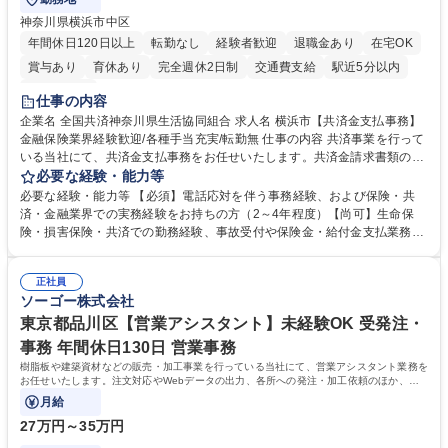
神奈川県横浜市中区
年間休日120日以上
転勤なし
経験者歓迎
退職金あり
在宅OK
賞与あり
育休あり
完全週休2日制
交通費支給
駅近5分以内
土日祝休み
仕事の内容
企業名 全国共済神奈川県生活協同組合 求人名 横浜市【共済金支払事務】
金融保険業界経験歓迎/各種手当充実/転勤無 仕事の内容 共済事業を行って
いる当社にて、共済金支払事務をお任せいたします。共済金請求書類の受
付・内容確認・審査・データ入力のほか、加入者様や医療機関等からの問
必要な経験・能力等
い合わせ電話対応や書類発送等を担当します。 ■共済金請求書類の受付、
必要な経験・能力等 【必須】電話応対を伴う事務経験、および保険・共
内容確認、および共済金支払に関する審査・事務処理業務全般を担当 ■専
済・金融業界での実務経験をお持ちの方（2～4年程度）【尚可】生命保
用システムへのデータ入力、各種必要書類の作成・発送作業 ■加入者様や
険・損害保険・共済での勤務経験、事故受付や保険金・給付金支払業務経
医療機関等からの各種問い合わせに対する丁寧かつ迅速な電話応対 ■現場
験がある方 【求める人物像】■相手の立場に立った丁寧な対応ができる方
調査の対応および業務プロセスの改善活動 【業務内容の変更範囲】当社の
■チームワークを大切にし、素直に学べる方★外勤の保険営業から内勤事
指定する業務 募集職種 横浜市【共済金支払事務】金融保険業界経験歓迎/
正社員
務へのキャリアチェンジ希望者も大歓迎です！ 学歴・資格 学歴：大学院
ソーゴー株式会社
各種手当充実/転勤無
大学 高専 短大 専修学校 高校 語学力： 資格：
東京都品川区【営業アシスタント】未経験OK 受発注・
事務 年間休日130日 営業事務
樹脂板や建築資材などの販売・加工事業を行っている当社にて、営業アシスタント業務を
お任せいたします。注文対応やWebデータの出力、各所への発注・加工依頼のほか、電
話・メール対応等の事務業務を担当します。
月給
27万円～35万円