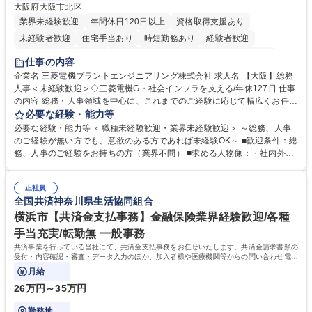
大阪府大阪市北区
業界未経験歓迎
年間休日120日以上
資格取得支援あり
未経験者歓迎
住宅手当あり
時短勤務あり
経験者歓迎
退職金あり
在宅OK
賞与あり
完全週休2日制
交通費支給
仕事の内容
駅近5分以内
土日祝休み
服装自由
寮・社宅あり
食事補助あり
企業名 三菱電機プラントエンジニアリング株式会社 求人名 【大阪】総務
人事＜未経験歓迎＞◇三菱電機G・社会インフラを支える/年休127日 仕事
の内容 総務・人事領域を中心に、これまでのご経験に応じて幅広くお任せ
します。 ＜具体的には＞ ・総務/人事労務（給与・社保・勤怠管理など）
必要な経験・能力等
・採用・教育研修 ・福利厚生運用 など ※基本的には事務所勤務ですが、
必要な経験・能力等 ＜職種未経験歓迎・業界未経験歓迎＞ ～総務、人事
採用や教育等の業務内容により、関西圏以外への日帰り・宿泊を伴う国内
のご経験が無い方でも、意欲のある方であれば未経験OK～ ■歓迎条件：総
出張もございます。 ※担当業務を持ちつつ、お互いに助け合いながら、総
務、人事のご経験をお持ちの方（業界不問） ■求める人物像：・社内外の
務部という組織として協力しながら進める体制です。 募集職種 【大阪】
関係各部門との調整を率先して行い、業務を円滑に遂行できる協調性やコ
総務人事＜未経験歓迎＞◇三菱電機G・社会インフラを支える/年休127日
ミュニケーション能力を持っている方 ・人事総務領域に興味がありゼネラ
正社員
リスト志向をお持ちの方 学歴・資格 学歴：大学院 大学 語学力： 資格：
全国共済神奈川県生活協同組合
横浜市【共済金支払事務】金融保険業界経験歓迎/各種
手当充実/転勤無 一般事務
共済事業を行っている当社にて、共済金支払事務をお任せいたします。共済金請求書類の
受付・内容確認・審査・データ入力のほか、加入者様や医療機関等からの問い合わせ電話
対応や書類発送等を担当します。
月給
26万円～35万円
勤務地