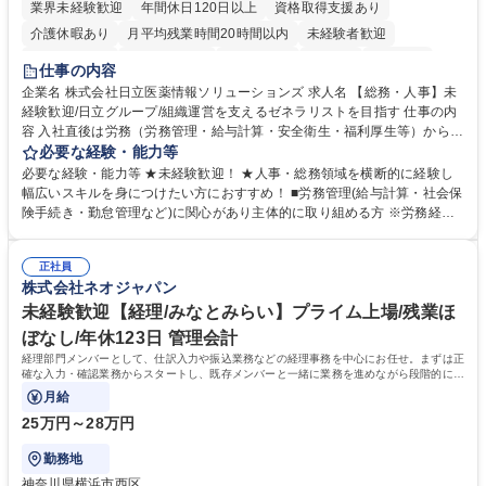
業界未経験歓迎
年間休日120日以上
資格取得支援あり
介護休暇あり
月平均残業時間20時間以内
未経験者歓迎
住宅手当あり
時短勤務あり
退職金あり
在宅OK
賞与あり
仕事の内容
育休あり
完全週休2日制
交通費支給
土日祝休み
寮・社宅あり
企業名 株式会社日立医薬情報ソリューションズ 求人名 【総務・人事】未
経験歓迎/日立グループ/組織運営を支えるゼネラリストを目指す 仕事の内
容 入社直後は労務（労務管理・給与計算・安全衛生・福利厚生等）からお
任せいたします。将来は総務・採用・教育業務へ守備範囲を広げ、組織運
必要な経験・能力等
営を支えるゼネラリストをめざせます。 ・初期業務：労働時間管理、給与
必要な経験・能力等 ★未経験歓迎！ ★人事・総務領域を横断的に経験し
計算、社会保険対応、福利厚生管理、安全衛生、健康経営推進等をお任せ
幅広いスキルを身につけたい方におすすめ！ ■労務管理(給与計算・社会保
します。ご経験に応じて、休職者管理など、幅広く経験を積んでいただき
険手続き・勤怠管理など)に関心があり主体的に取り組める方 ※労務経験
ます。 ・将来的な広がり：総務・採用・教育・税務対応・経営企画等。
者は早期にご活躍いただけます。 ■チームで仕事を推進できる方■将来は
★メンバーがマンツーマンで丁寧に教えるため、ご経験が浅くても安心！
マネジメント職として活躍したい 【尚可】■人事、労務、採用、教育業務
幅広く経験を積みたい意欲がある方に最適な環境です。 募集職種 【総
正社員
のご経験 ■労務管理（給与計算・社会保険手続き・勤怠管理など）の経験
株式会社ネオジャパン
務・人事】未経験歓迎/日立グループ/組織運営を支えるゼネラリストを目
■衛生管理者の資格をお持ちの方 学歴・資格 学歴：大学院 大学 高専 短大
指す
専修学校 高校 語学力： 資格：
未経験歓迎【経理/みなとみらい】プライム上場/残業ほ
ぼなし/年休123日 管理会計
経理部門メンバーとして、仕訳入力や振込業務などの経理事務を中心にお任せ。まずは正
確な入力・確認業務からスタートし、既存メンバーと一緒に業務を進めながら段階的に経
理知識を身につけていただきます。
月給
25万円～28万円
勤務地
神奈川県横浜市西区