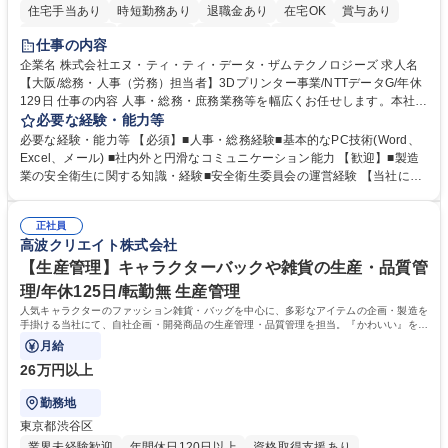
住宅手当あり
時短勤務あり
退職金あり
在宅OK
賞与あり
完全週休2日制
交通費支給
土日祝休み
服装自由
仕事の内容
企業名 株式会社エヌ・ティ・ティ・データ・ザムテクノロジーズ 求人名
【大阪/総務・人事（労務）担当者】3Dプリンター事業/NTTデータG/年休
129日 仕事の内容 人事・総務・庶務業務等を幅広くお任せします。本社コ
ーポレート部門と連携しながら、決められた業務だけではなく、社員や現
必要な経験・能力等
場を支えるバックオフィス担当として状況に応じて柔軟に対応いただくこ
必要な経験・能力等 【必須】■人事・総務経験■基本的なPC技術(Word、
とを期待します。 【詳細】■入退社手続き、社員情報管理■入社時オリエ
Excel、メール) ■社内外と円滑なコミュニケーション能力 【歓迎】■製造
ンテーションの実施■勤怠・各種申請内容の確認■採用業務のサポート■来
業の安全衛生に関する知識・経験■安全衛生委員会の運営経験 【当社につ
客・電話対応 ■郵便物の受領・発送・管理■オフィス設備・備品管理■建
いて】 ◎設立したばかりの会社であり、一緒に企業を立ち上げ・拡大しよ
物・設備修繕の手配及び業者対応■押印・契約書管理等の庶務業務■安全衛
うという意欲のある方を求めています。 ◎経営に近い立場で幅広くキャリ
生に関する業務等■健康診断、産業医面談、休職・復職手続き等の労務サ
正社員
アが磨けます。 ◎NTTデータグループであり福利厚生は充実しているとと
高波クリエイト株式会社
ポート■社内ルールの運用・各種社内案内■その他、拠点運営に関わる管理
もに、働き方改革も推進しています。 学歴・資格 学歴：大学院 大学 高専
部門業務 募集職種 【大阪/総務・人事（労務）担当者】3Dプリンター事
短大 専修学校 語学力： 資格：
【生産管理】キャラクターバックや雑貨の生産・品質管
業/NTTデータG/年休129日
理/年休125日/転勤無 生産管理
人気キャラクターのファッション雑貨・バッグを中心に、多彩なアイテムの企画・製造を
手掛ける当社にて、自社企画・開発商品の生産管理・品質管理を担当。『かわいい』を届
けるやりがいのあるポジションです。
月給
26万円以上
勤務地
東京都渋谷区
業界未経験歓迎
年間休日120日以上
資格取得支援あり