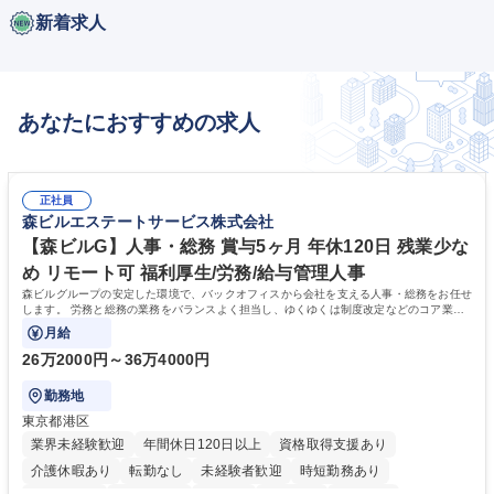
新着求人
あなたにおすすめの求人
正社員
森ビルエステートサービス株式会社
【森ビルG】人事・総務 賞与5ヶ月 年休120日 残業少な
め リモート可 福利厚生/労務/給与管理人事
森ビルグループの安定した環境で、バックオフィスから会社を支える人事・総務をお任せ
します。 労務と総務の業務をバランスよく担当し、ゆくゆくは制度改定などのコア業務
にも挑戦できる、やりがいある環境です。
月給
26万2000円～36万4000円
勤務地
東京都港区
業界未経験歓迎
年間休日120日以上
資格取得支援あり
介護休暇あり
転勤なし
未経験者歓迎
時短勤務あり