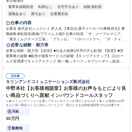
東京都港区
業界未経験歓迎
転勤なし
住宅手当あり
経験者歓迎
退職金あり
賞与あり
交通費支給
仕事の内容
企業名 株式会社シュクレイ 求人名 【東京/お菓子メーカーの事務担当】事
務経験者歓迎/転勤無/プライム上場G 仕事の内容 「ザ・メープルマニア」
「東京ミルクチーズ工場」「フランセ」「バターバトラー」「ザ・テイラ
ー」「DROOLY」等のブランドを多数展開する当社にて、オリジナル菓子
必要な経験・能力等
ブランド商品の事務業務をお任せいたします。 【具体的な業務内容】 ■店
必要な経験・能力等 【必須】■社会人経験(26卒の方も歓迎) 【歓迎】■営
舗からの発注受付/PC入力業務 ■受電対応(社内/社外) ■商品のマスター登
業事務の経験 ■販売や接客サービスの経験 【キャリアステップ】 (1)セー
録 ■日々の売上抽出・報告 ■提携企業への書類送付業務 ■契約書管理業務
ルス管理課でキャリアステップ 例:一般→チーフ→サブリーダー→統括リ
■ホームページへの問い合わせ対応 など 募集職種 【東京/お菓子メーカー
ーダー→マネージャー (2)他ポジションへのキャリアも可能 ※過去、未経
の事務担当】事務経験者歓迎/転勤無/プライム上場G
験で経営管理部内で経理へ異動した方もいらっしゃいます。年3回の面談
正社員
や個別面談を通してご自身のキャリアと向き合っていただき、会社として
キリンアンドコミュニケーションズ株式会社
もバックアップしていきます。 学歴・資格 学歴：大学院 大学 高専 短大
専修学校 高校 語学力： 資格：
中野本社【お客様相談室】お客様のお声をもとにより良
い商品づくりへ貢献 インバウンドコールスタッフ
≪★コミュニケーションを通してキリンのファンを増やしませんか？★≫ お客様のお声
をより良い商品づくりに活かしていく上で、窓口となるお客様相談室でのお仕事です。
月給
30万円
勤務地