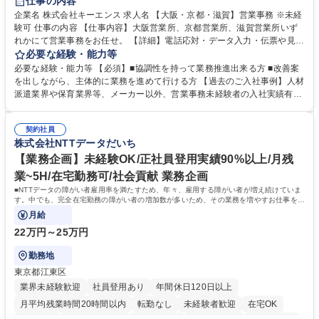
仕事の内容
企業名 株式会社キーエンス 求人名 【大阪・京都・滋賀】営業事務 ※未経
験可 仕事の内容 【仕事内容】大阪営業所、京都営業所、滋賀営業所いず
れかにて営業事務をお任せ。 【詳細】電話応対・データ入力・伝票や見積
の作成・カタログ送付・来客対応・営業所内で発生する事務業務や業務改
必要な経験・能力等
善をお任せ。 【教育制度】ご入社後、育成担当とペアになりながらOJTに
必要な経験・能力等 【必須】■協調性を持って業務推進出来る方 ■改善案
て業務を覚えていただくことが可能です。業務システムがきちんと構築さ
を出しながら、主体的に業務を進めて行ける方 【過去のご入社事例】人材
れているため、スムーズに仕事に慣れることができる環境です。また、
派遣業界や保育業界等、メーカー以外、営業事務未経験者の入社実績有
「チームで成果を出す文化」があり、良いやり方を積極的に共有しながら
【当社の事務職について】単なる事務ではなく主体性を発揮したサポート
常に改善を目指す風土のため、安心して業務に取り組んでいただけます。
により、キーエンスの付加価値向上に貢献します。ベースの定型業務に加
募集職種 【大阪・京都・滋賀】営業事務 ※未経験可
契約社員
えて、お客様や社員の状況に合わせ、能動的なサポート、改善の動きも期
株式会社NTTデータだいち
待され。組織を支えるスペシャリストとして、チームに貢献し、結果的に
社員から頼られる存在になることができます。平均19:30の退勤以降の業
【業務企画】未経験OK/正社員登用実績90%以上/月残
務の持ち帰りも禁止されており、メリハリのある働き方となります。 学
業~5H/在宅勤務可/社会貢献 業務企画
歴・資格 学歴：大学院 大学 高専 短大 語学力： 資格：
■NTTデータの障がい者雇用率を満たすため、年々、雇用する障がい者が増え続けていま
す。中でも、完全在宅勤務の障がい者の増加数が多いため、その業務を増やすお仕事を担
っていただきます。
月給
22万円～25万円
勤務地
東京都江東区
業界未経験歓迎
社員登用あり
年間休日120日以上
月平均残業時間20時間以内
転勤なし
未経験者歓迎
在宅OK