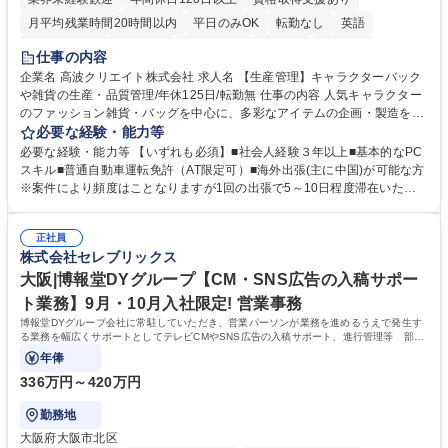
月平均残業時間20時間以内
平日のみOK
転勤なし
英語
住宅手当あり
研修あり
退職金あり
在宅OK
賞与あり
仕事の内容
完全週休2日制
交通費支給
駅近5分以内
中国語
土日祝休み
企業名 高波クリエイト株式会社 求人名 【生産管理】キャラクターバック
や雑貨の生産・品質管理/年休125日/転勤無 仕事の内容 人気キャラクター
のファッション雑貨・バッグを中心に、多彩なアイテムの企画・製造を手
掛ける当社にて、自社企画・開発商品の生産管理・品質管理を担当。『か
必要な経験・能力等
わいい』を届けるやりがいのあるポジションです。 有名ブランドやキャラ
必要な経験・能力等 【いずれも必須】■社会人経験３年以上■基本的なPC
クターライセンスを活用した商品の企画・開発・販売を行っています。企
スキル■普通自動車運転免許（AT限定可）■海外出張(主に中国)が可能な方
画段階から納品まで、商品の製造に関わる全てのプロセスにおいて、生産
※案件により頻度はことなりますが1回の出張で5～10日程度滞在いただ
管理及び品質管理を担当。仕様書の作成、生産スケジュールの組立て、工
く予定です。 【歓迎】■英語もしくは中国語に抵抗のない方■雑貨品など
場へ見積依頼・価格交渉、サンプルの品質確認や検査の手配、ライセンス
の生産管理業務の経験 ≪求める人物像≫ ・製品の検品業務などあるた
元様とのやり取り、輸入関連の書類の管理、国内倉庫での品質チェック、
正社員
め、『コツコツと実直に取り組める方』 ・工場やライセンス元を含む社内
株式会社セレブリックス
工場開拓などがございます。 募集職種 【生産管理】キャラクターバック
外関係者と友好なコミュニケーションが取れる方 ※折衝は営業担当がメイ
や雑貨の生産・品質管理/年休125日/転勤無
ンで行います。 学歴・資格 学歴：大学院 大学 高専 短大 専修学校 高校 語
大阪|博報堂DYグループ【CM・SNS広告の入稿サポー
学力： 資格：
ト業務】9月・10月入社限定! 営業事務
博報堂DYグループ会社に常駐していただき、営業パーソンが業務を進めるうえで発生す
る業務を幅広くサポートとしてテレビCMやSNS広告の入稿サポート、進行管理等 部内
アシスタントとしての業務をお任せします。
年俸
336万円～420万円
勤務地
大阪府大阪市北区