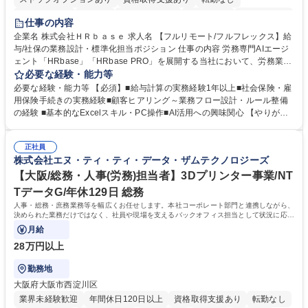
時短勤務あり
在宅OK
完全週休2日制
交通費支給
駅近5分以内
仕事の内容
服装自由
企業名 株式会社ＨＲｂａｓｅ 求人名 【フルリモート/フルフレックス】給
与/社保の業務設計・標準化担当ポジション 仕事の内容 労務専門AIエージ
ェント「HRbase」「HRbase PRO」を展開する当社において、労務業務
のオペレーション設計担当をクライアントの課題や要望をヒアリングし、
必要な経験・能力等
業務設計やシステム設定へと落とし込むポジションです。 【具体的に
必要な経験・能力等 【必須】■給与計算の実務経験1年以上■社会保険・雇
は】・業務オペレーション設計（要件定義/顧客ヒアリング/業務オペレー
用保険手続きの実務経験■顧客ヒアリング～業務フロー設計・ルール整備
ションの洗い出し、ルール整備、システム設定) ・業務マニュアル作成、
の経験 ■基本的なExcelスキル・PC操作■AI活用への興味関心 【やりが
改善 ・給与、賞与計算、及び明細発行 ・社会保険手続（入退社時、年間
い】必要に応じてコンサルティングも行いながら、給与計算や社会保険手
業務など） ・顧客企業のメイン担当者としての窓口対応業務 ・その他
続に関わるフローの設計、マニュアルの作成まで幅広く担当します。単な
（年調等の年次業務など） 募集職種 【フルリモート/フルフレックス】給
正社員
る設計にとどまらず、ご自身が現場のエキスパートとしてオペレーション
株式会社エヌ・ティ・ティ・データ・ザムテクノロジーズ
与/社保の業務設計・標準化担当ポジション
を実行する機会もあり、実務と改善の両面でスキルを発揮できる環境で
す。 学歴・資格 学歴：大学院 大学 高専 短大 専修学校 高校 語学力： 資
【大阪/総務・人事(労務)担当者】3Dプリンター事業/NT
格：
TデータG/年休129日 総務
人事・総務・庶務業務等を幅広くお任せします。本社コーポレート部門と連携しながら、
決められた業務だけではなく、社員や現場を支えるバックオフィス担当として状況に応じ
て柔軟に対応いただくことを期待します。
月給
28万円以上
勤務地
大阪府大阪市西淀川区
業界未経験歓迎
年間休日120日以上
資格取得支援あり
転勤なし