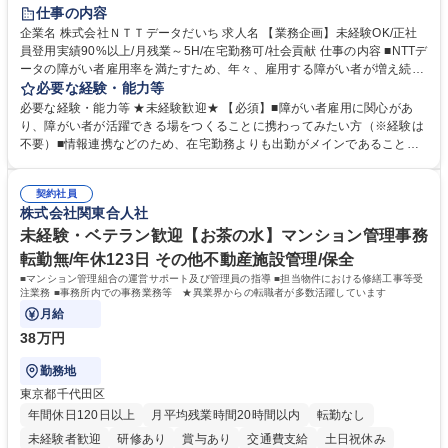
育休あり
完全週休2日制
交通費支給
駅近5分以内
土日祝休み
仕事の内容
企業名 株式会社ＮＴＴデータだいち 求人名 【業務企画】未経験OK/正社
員登用実績90%以上/月残業～5H/在宅勤務可/社会貢献 仕事の内容 ■NTTデ
ータの障がい者雇用率を満たすため、年々、雇用する障がい者が増え続け
ています。中でも、完全在宅勤務の障がい者の増加数が多いため、その業
必要な経験・能力等
務を増やすお仕事を担っていただきます。 【詳細】■既存業務の拡大およ
必要な経験・能力等 ★未経験歓迎★ 【必須】■障がい者雇用に関心があ
び運用のサポート(オペレーション業務:申請書の作成代行等) ■新規事業・
り、障がい者が活躍できる場をつくることに携わってみたい方（※経験は
サービスの企画立案および推進 障がい者の方にどんな仕事があると良いか
不要）■情報連携などのため、在宅勤務よりも出勤がメインであることに
考えてみてほしいと募集しているので、意見を吸い上げ実現に向けて企画
理解いただける方 【魅力・やりがい】自身の企画が障がい者の新たな雇用
します。 ■在宅勤務の障がい者社員とのコミュニケーションを通じた適性
や活躍の場を生む、唯一無二の社会貢献性を実感できます。 【正社員登
やスキルの把握 ■AI活用業務など、既存領域を超えた案件の開拓 ■NTTデ
契約社員
用】正社員登用を前提としておりますので、最短で1.5年～2年で正社員へ
株式会社関東合人社
ータグループの会社へ提案活動 募集職種 【業務企画】未経験OK/正社員登
の雇用切り替えとなります。過去の正社員登用率は90％です。 将来的に
用実績90%以上/月残業～5H/在宅勤務可/社会貢献
は当社の中核となる管理職になって頂く事を期待しています。 正社員登用
未経験・ベテラン歓迎【お茶の水】マンション管理事務
に向け全力でサポートを行いますのでご安心ください。 学歴・資格 学
転勤無/年休123日 その他不動産施設管理/保全
歴：大学院 大学 高専 短大 専修学校 高校 語学力： 資格：
■マンション管理組合の運営サポート及び管理員の指導 ■担当物件における修繕工事等受
注業務 ■事務所内での事務業務等 ★異業界からの転職者が多数活躍しています
月給
38万円
勤務地
東京都千代田区
年間休日120日以上
月平均残業時間20時間以内
転勤なし
未経験者歓迎
研修あり
賞与あり
交通費支給
土日祝休み