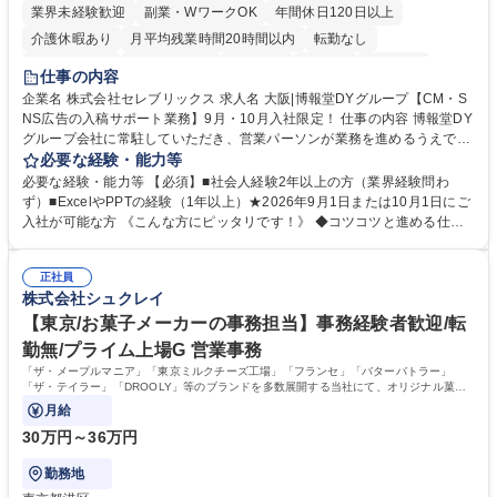
業界未経験歓迎
副業・WワークOK
年間休日120日以上
介護休暇あり
月平均残業時間20時間以内
転勤なし
未経験者歓迎
時短勤務あり
研修あり
在宅OK
育休あり
仕事の内容
完全週休2日制
交通費支給
駅近5分以内
企業名 株式会社セレブリックス 求人名 大阪|博報堂DYグループ【CM・S
NS広告の入稿サポート業務】9月・10月入社限定！ 仕事の内容 博報堂DY
グループ会社に常駐していただき、営業パーソンが業務を進めるうえで発
生する業務を幅広くサポートとしてテレビCMやSNS広告の入稿サポー
必要な経験・能力等
ト、進行管理等 部内アシスタントとしての業務をお任せします。 ◆得意
必要な経験・能力等 【必須】■社会人経験2年以上の方（業界経験問わ
先との定例資料作成 ◆競合調査 ◆広告出稿の進行管理、確認 ◆広告出稿
ず）■ExcelやPPTの経験（1年以上）★2026年9月1日または10月1日にご
後のデータ抽出と効果測定、資料作成 ◆TVCM放送枠の情報管理、不備確
入社が可能な方 《こんな方にピッタリです！》 ◆コツコツと進める仕事
認 ◆TV視聴率データ抽出、資料作成 ◆SNS広告(InstagramやFacebook
が好きな方 ◆チームで協力しながらやりがいのある仕事がしたい方 ◆コ
等)の入稿サポート ◆常駐先への活動履歴の報告 ◆得意先とのビジネスメ
ミュニケーションを取りながら仕事をするのが得意な方 ◆業務を通してキ
ール対応 ◆常駐先に向けた事業拡大の提案 など 募集職種 大阪|博報堂DY
正社員
ャリア・スキルUPを目指したい方 学歴・資格 学歴：大学院 大学 高専 短
株式会社シュクレイ
グループ【CM・SNS広告の入稿サポート業務】9月・10月入社限定！
大 専修学校 高校 語学力： 資格：
【東京/お菓子メーカーの事務担当】事務経験者歓迎/転
勤無/プライム上場G 営業事務
「ザ・メープルマニア」「東京ミルクチーズ工場」「フランセ」「バターバトラー」
「ザ・テイラー」「DROOLY」等のブランドを多数展開する当社にて、オリジナル菓子
ブランド商品の事務業務をお任せいたします。
月給
30万円～36万円
勤務地