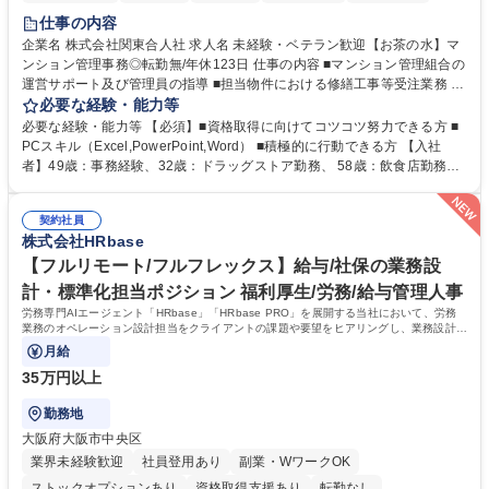
仕事の内容
企業名 株式会社関東合人社 求人名 未経験・ベテラン歓迎【お茶の水】マ
ンション管理事務◎転勤無/年休123日 仕事の内容 ■マンション管理組合の
運営サポート及び管理員の指導 ■担当物件における修繕工事等受注業務 ■
事務所内での事務業務等 ★異業界からの転職者が多数活躍しています
必要な経験・能力等
【年収補足】532万円 ＋別途インセンティヴで平均約100万円/年（昨年度
必要な経験・能力等 【必須】■資格取得に向けてコツコツ努力できる方 ■
実績） ＋管理業務主任者資格手当50,000円/月 ★親会社である株式会社合
PCスキル（Excel,PowerPoint,Word） ■積極的に行動できる方 【入社
人社計画研究所社のグループ会社として、質の高いサービスと適性価格を
者】49歳：事務経験、32歳：ドラッグストア勤務、 58歳：飲食店勤務
武器に約20年受託戸数増加中です。https://www.gojin.co.jp/abt/abt_3.html
等：中途採用の9割が未経験者！ 【資格取得支援】■メンター制度■社内模
募集職種 未経験・ベテラン歓迎【お茶の水】マンション管理事務◎転勤
試や研修制度など充実！ ＊未資格者の8割以上が入社2年以内に資格を取
無/年休123日
契約社員
得出来ております！ 【魅力】■フレックス制度、未経験からでも下限年収
株式会社HRbase
を一律支給！ ■管理業務主任者資格取得後には50,000円/月の手当あり！
学歴・資格 学歴：大学院 大学 高専 短大 専修学校 高校 語学力： 資格：第
【フルリモート/フルフレックス】給与/社保の業務設
一種運転免許普通自動車
計・標準化担当ポジション 福利厚生/労務/給与管理人事
労務専門AIエージェント「HRbase」「HRbase PRO」を展開する当社において、労務
業務のオペレーション設計担当をクライアントの課題や要望をヒアリングし、業務設計や
システム設定へと落とし込むポジションです。
月給
35万円以上
勤務地
大阪府大阪市中央区
業界未経験歓迎
社員登用あり
副業・WワークOK
ストックオプションあり
資格取得支援あり
転勤なし