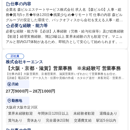
経験者歓迎
退職金あり
在宅OK
賞与あり
育休あり
仕事の内容
完全週休2日制
交通費支給
長期歓迎
駅近5分以内
土日祝休み
企業名 森ビルエステートサービス株式会社 求人名 【森ビルG】人事・総
務◆賞与5ヶ月◆年休120日◆残業少なめ◆リモート可 仕事の内容 森ビル
グループの安定した環境で、バックオフィスから会社を支える人事・総務
をお任せします。 労務と総務の業務をバランスよく担当し、ゆくゆくは制
必要な経験・能力等
度改定などのコア業務にも挑戦できる、やりがいある環境です。 ■勤怠管
必要な経験・能力等 【必須】人事経験（労務・給与社保等）及び総務経験
理、給与計算、社会保険手続き、年末調整等の労務管理全般 ■入退社手続
【歓迎】経理実務経験、簿記3級以上 業界未経験の方も歓迎です。マニュ
き、社内規定の改定や人事制度改定などのコア業務 ■社内イベントの企画
アルと部内OJT体制があるため、即戦力として安心して始められます。
運営やその他総務業務全般 ※労務と総務を1：1の割合でお任せ。 入社後
【魅力・やりがい】森ビルGの安定基盤で労務から総務まで幅広く携われ
は部内のOJTを中心に、あなたの経験に合わせて不足している部分はいつ
ます。定型業務に留まらず、社内規定や人事制度の改定など会社のコア業
でも質問・相談できる環境が整っているため、安心して成長できます。 募
正社員
務に挑戦できるため、自身の成長と組織への貢献度をダイレクトに実感で
株式会社キーエンス
集職種 【森ビルG】人事・総務◆賞与5ヶ月◆年休120日◆残業少なめ◆
きます。 残業少なめ、週1日リモート可など、ワークライフバランスを保
リモート可
ち長期活躍できる環境です。 「これまでの幅広い経験を活かし、長期的な
【大阪・京都・滋賀】営業事務 ※未経験可 営業事務
キャリアを築きたい」という前向きな意欲と挑戦を全力で応援します。 学
【仕事内容】大阪営業所、京都営業所、滋賀営業所いずれかにて営業事務をお任せ。
歴・資格 学歴：大学院 大学 高専 短大 専修学校 高校 語学力： 資格：日商
【詳細】電話応対・データ入力・伝票や見積の作成・カタログ送付・来客対応・営業所内
で発生する事務業務や業務改善をお任せ。
簿記検定1級 日商簿記検定2級 日商簿記検定3級
月給
27万9000円～28万1000円
勤務地
大阪府大阪市淀川区
業界未経験歓迎
年間休日120日以上
未経験者歓迎
退職金あり
賞与あり
育休あり
完全週休2日制
交通費支給
駅近5分以内
土日祝休み