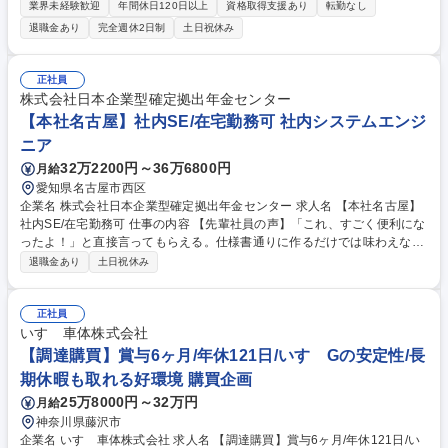
社内外とのやり取りやデータ入力、各種手続き等、社員が円滑に業務を進
業界未経験歓迎
年間休日120日以上
資格取得支援あり
転勤なし
められるよう支えるポジションです。 ＜業務一例＞ ■採用業務サポート
退職金あり
完全週休2日制
土日祝休み
（面接調整、応募者対応、入社書類対応） ■来客・電話・メール対応 ■社
内システムへの情報登録・更新 ■広報・SNS更新サポート 募集職種 【総
務事務】安定基盤×働きやすさ◎／年休126日／残業ほぼ無し
正社員
株式会社日本企業型確定拠出年金センター
【本社名古屋】社内SE/在宅勤務可 社内システムエンジ
ニア
32万2200円～36万6800円
月給
愛知県名古屋市西区
企業名 株式会社日本企業型確定拠出年金センター 求人名 【本社名古屋】
社内SE/在宅勤務可 仕事の内容 【先輩社員の声】「これ、すごく便利にな
ったよ！」と直接言ってもらえる。仕様書通りに作るだけでは味わえなか
った喜びです。『システム作りって楽しい！』そう再確認できる環境で
退職金あり
土日祝休み
す。 〇Kintoneアプリの作成・カスタマイズ・新規SaaS選定（人事労
務、業務管理ツール等）・SaaS導入プロジェクトの推進・外部コンサル
タントとの調整業務・アカウント権限管理の最適化 〇将来的に・RPA・AI
正社員
活用による業務効率化プロジェクト 〇大規模アウトソーシング事業の基盤
いすゞ車体株式会社
となるDX推進プロジェクト など、段階的にスキルアップしながら、より
【調達購買】賞与6ヶ月/年休121日/いすゞGの安定性/長
専門性の高い業務に参画いただきます！ 募集職種 【本社名古屋】社内SE/
期休暇も取れる好環境 購買企画
在宅勤務可
25万8000円～32万円
月給
神奈川県藤沢市
企業名 いすゞ車体株式会社 求人名 【調達購買】賞与6ヶ月/年休121日/い