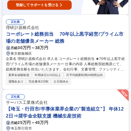
登録してサポートを受ける
正社員
理研計器株式会社
コーポレート総務担当 70年以上黒字経営/プライム市
場の老舗優良メーカー 総務
30万円～38万円
月給
東京都板橋区
企業名 理研計器株式会社 求人名 コーポレート総務担当 ★70年以上黒字経
営/プライム市場の老舗優良メーカー 仕事の内容 人事総務部総務課にて、
総務業務全般を担当いただきます。会社行事、文書管理、ファシリティ管
理、防災、安全衛生、福利厚生、社内広報など、会社運営を支える幅広い
業界未経験歓迎
年間休日120日以上
月平均残業時間20時間以内
業務に携わります。 【詳細】■総務・庶務業務：社内規程、各種文書の管
退職金あり
完全週休2日制
土日祝休み
理、印章管理、備品事務用品の調達・管理、各種契約・保険契約の管理、
官公庁および外部団体対応 ■ファシリティマネジメント：本社および事業
所の設備管理 等■安全衛生・福利厚生：健康診断運営、ストレスチェック
正社員
運営、安全衛生・福利厚生 ■防災・BCP：防災訓練の企画・運営 ■社内広
サーパス工業株式会社
報・会社行事：社内報等の企画・運営、株主総会運営支援 など 募集職種
【埼玉・行田市/半導体業界企業の"製造組立"】 年休12
コーポレート総務担当 ★70年以上黒字経営/プライム市場の老舗優良メー
2日⇒奨学金全額支援 機械生産技術
カー
25万円～45万円
月給
埼玉県行田市