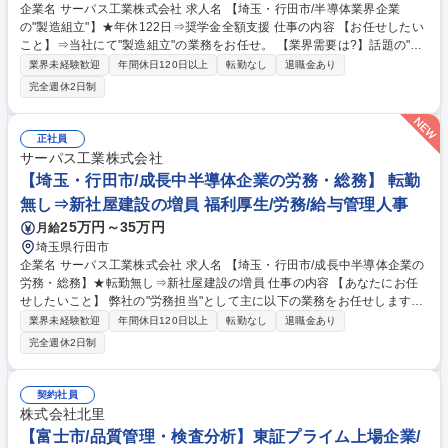
企業名 サーパス工業株式会社 求人名 【埼玉・行田市/半導体業界企業
の"製造組立"】★年休122日⇒奨学金全額支援 仕事の内容 【お任せしたい
こと】⇒当社にて"製造組立"の業務をお任せ。 【業界需要は?】話題の"A
I"には頭脳の『半導体』が不可欠です。その製造に不可欠な薬液コントロ
業界未経験歓迎
年間休日120日以上
転勤なし
退職金あり
ール機器を製造しており、需要も伸びています 【具体的には…】 ⇒当社
完全週休2日制
製品をクリーンルーム内で製造組立から検査までの全工程を行っていただ
きます。 【入社後の流れは…?】 ⇒入社後は組立部署にてOJTを中心に業
務を習得いただきます。 将来的には現場リーダーとして、メンバーの指導
正社員
や工程改善などにも携わり、組織を牽引していただくポジションでの活躍
サーパス工業株式会社
を期待しています。 募集職種 【埼玉・行田市/半導体業界企業の"製造組
【埼玉・行田市/成長中半導体企業の労務・総務】 転勤
立"】★年休122日⇒奨学金全額支援
無し⇒新社屋建設の増員 福利厚生/労務/給与管理人事
25万円～35万円
月給
埼玉県行田市
企業名 サーパス工業株式会社 求人名 【埼玉・行田市/成長中半導体企業の
労務・総務】★転勤無し⇒新社屋建設の増員 仕事の内容 【あなたにお任
せしたいこと】 弊社の"労務担当"として主に以下の業務をお任せします。
また、状況に応じて総務業務もお任せしますので、色々な角度から弊社を
業界未経験歓迎
年間休日120日以上
転勤なし
退職金あり
支えていただければと思います。 【労務業務】■労務管理 ■勤怠管理 ■入
完全週休2日制
退社手続き ■給与計算・社保手続き ■就業規則の整備・改訂 ■労務相談対
応 等 【総務業務】■備品・設備管理 ■契約書整理 ■社内イベント運営 ■各
種規定整備 ■安全衛生、福利厚生業務 ■社内プロジェクトの推進 ※日々の
契約社員
運用業務だけでなく、業務フローの見直しや新しい仕組みづくりなど、会
株式会社北里
社全体をより良くするための改善提案にも積極的に携わっていただきま
【富士市/品質管理・検査分析】東証プライム上場企業/
す。 募集職種 【埼玉・行田市/成長中半導体企業の労務・総務】★転勤無