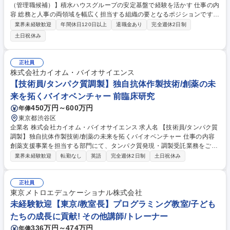
（管理職候補）】積水ハウスグループの安定基盤で経験を活かす 仕事の内
容 総務と人事の両領域を幅広く担当する組織の要となるポジションです。
実務の遂行のみならず、当社の中核となるポジションの育成を今後見据え
業界未経験歓迎
年間休日120日以上
退職金あり
完全週休2日制
た採用となります。 管理職経験、またはそれに準ずる組織運営・メンバー
土日祝休み
育成の経験をお持ちの方でバックオフィス全体の効率化や組織力の強化を
主導していただくことを期待します。 【業務詳細】 ■人事：採用計画の立
案・実行、教育研修、人事評価、給与計算 ■総務：社内規定の整備、安全
正社員
衛生、車両管理、全社行事・取締役会・株主総会の運営、各種業法管理、
株式会社カイオム・バイオサイエンス
稟議 募集職種 【博多/人事総務（管理職候補）】積水ハウスグループの安
【技術員/タンパク質調製】独自抗体作製技術/創薬の未
定基盤で経験を活かす
来を拓くバイオベンチャー 前臨床研究
450万円～600万円
年俸
東京都渋谷区
企業名 株式会社カイオム・バイオサイエンス 求人名 【技術員/タンパク質
調製】独自抗体作製技術/創薬の未来を拓くバイオベンチャー 仕事の内容
創薬支援事業を担当する部門にて、タンパク質発現・調製受託業務をご担
当いただきます。 【具体的な業務】 ■抗原抗体などタンパク質調製(タン
業界未経験歓迎
転勤なし
英語
完全週休2日制
土日祝休み
パク質精製業務、 タンパク質発現業務、安定株作製業務、発現コンストラ
クト(ベクター 作製) 等) ■受託案件の実施計画書、報告書作成、顧客対
応、管理業務 など 【仕事の魅力】大手製薬企業が顧客であり、様々な手
正社員
法を間近で学べます。チームで一連の案件を担当するため部分的な知識に
東京メトロエデュケーショナル株式会社
留まらず、幅広い経験を積んで成長できる環境です。 募集職種 【技術員/
未経験歓迎【東京/教室長】プログラミング教室/子ども
タンパク質調製】独自抗体作製技術/創薬の未来を拓くバイオベンチャー
たちの成長に貢献! その他講師/トレーナー
336万円～474万円
年俸