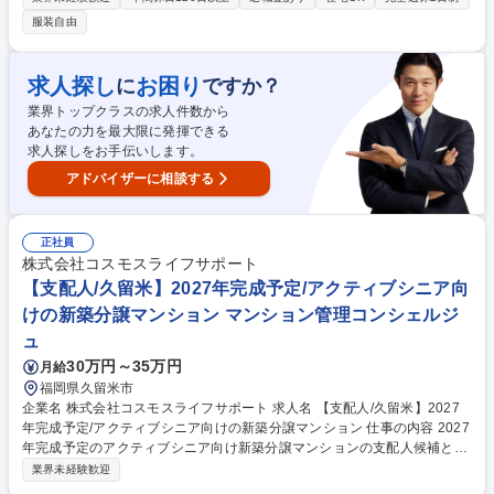
安全衛生業務 ●労働安全と労働衛生に関する業務（健康診断等含む） ●設
服装自由
備等の届け出管理 ●疾病・労災等の手続きなど 募集職種 新田工場【安全
衛生】健康に関する事業所内の事務局担当（太田市）
求人探し
お困り
に
ですか？
業界トップクラスの求人件数から
あなたの力を最大限に発揮できる
求人探しをお手伝いします。
アドバイザーに相談する
正社員
株式会社コスモスライフサポート
【支配人/久留米】2027年完成予定/アクティブシニア向
けの新築分譲マンション マンション管理コンシェルジ
ュ
30万円～35万円
月給
福岡県久留米市
企業名 株式会社コスモスライフサポート 求人名 【支配人/久留米】2027
年完成予定/アクティブシニア向けの新築分譲マンション 仕事の内容 2027
年完成予定のアクティブシニア向け新築分譲マンションの支配人候補とし
て、カウンター業務や入居者様の日々のお困りごと相談対応を中心に地域
業界未経験歓迎
を巻き込んだコミュニティイベントの企画運営までお任せします。 ※マン