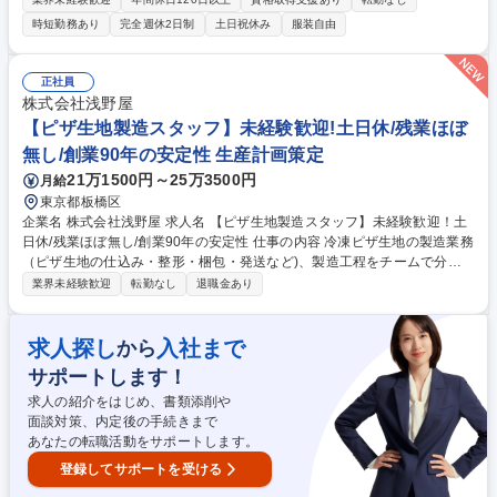
をお伺いし、担当いただける領域をお任せいたします。 【中途採用業
時短勤務あり
完全週休2日制
土日祝休み
服装自由
務】・担当ポジションにおける採用戦略と戦術の策定 ・各組織の組織長と
一体となり人材要件策定から入社後オンボーディング支援まで ・スカウト
やオペレーションの改善や仕組み化を通じた組織生産性の向上 【新卒採用
正社員
業務】・会社説明会の企画と実施 ・応募者との面接、面談 ・応募者との
株式会社浅野屋
コミュニケーション（日程調整など） ・外部パートナーとのリレーション
【ピザ生地製造スタッフ】未経験歓迎!土日休/残業ほぼ
強化 ・新卒採用イベント登壇への準備等 募集職種 【採用担当（新卒・中
無し/創業90年の安定性 生産計画策定
途）】グロース上場/スキルシェアマーケット「ココナラ」
21万1500円～25万3500円
月給
東京都板橋区
企業名 株式会社浅野屋 求人名 【ピザ生地製造スタッフ】未経験歓迎！土
日休/残業ほぼ無し/創業90年の安定性 仕事の内容 冷凍ピザ生地の製造業務
（ピザ生地の仕込み・整形・梱包・発送など)、製造工程をチームで分担
して行います。1か月ほどで仕事に慣れられるので、食品製造が初めての
業界未経験歓迎
転勤なし
退職金あり
方も安心してスタートできます。 【具体的には】■大手宅配ピサチェーン
向けの冷凍ピサ生地製造（専用工場での作業）■冷凍生地の入った段ボー
ルをトラックへ積み込み■仕込み（小麦粉、塩、水などを機械に投入）■成
求人探し
入社まで
から
形（形を整えてビニールで包装）■冷凍（生地を段ボール箱に入れて冷凍
サポートします！
庫で保管） ※立ち仕事／業務に25kgの小麦粉袋、16kgの段ボール等の持
ち運び作業が含まれています。※製造ラインは常温の環境下となります。
求人の紹介をはじめ、書類添削や
募集職種 【ピザ生地製造スタッフ】未経験歓迎！土日休/残業ほぼ無し/創
面談対策、内定後の手続きまで
業90年の安定性
あなたの転職活動をサポートします。
登録してサポートを受ける