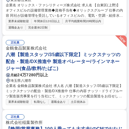
東京都台東区
企業名 オリックス・ファシリティーズ株式会社 求人名 【台東区(上野)】
オフィスビルの設備管理業務◆資格手当有◆オリックスグループ 仕事の内
容 同社が設備管理を受託しているオフィスビルの、電気・空調・給排水設
備の管理・点検業務をお任せします。電気・空調等の保守点検業務に留ま
業界未経験歓迎
年間休日120日以上
月平均残業時間20時間以内
らず、幅広く活躍頂きたいと考えております。 ■共用部の空調、電気、給
退職金あり
完全週休2日制
排水、水質検査、巡回業務等 ・各機器の目視日常点検 ・共用部照明等の
交換、軽微な修理作業※建物の加工や改変等は無 ・各点検の記録 ※建設
業務はございません ※地上10階地下1階延床14,388平米の次期所長候補
正社員
【変更範囲：会社の定める業務】 募集職種 【台東区(上野)】オフィスビル
金鶴食品製菓株式会社
の設備管理業務◆資格手当有◆オリックスグループ
八潮【製造スタッフ/35歳以下限定】ミックスナッツの
配合・製造/DX推進中 製造オペレーター/ラインマネー
ジャー(食品/飲料/たばこ)
24万7280円以上
月給
埼玉県八潮市
企業名 金鶴食品製菓株式会社 求人名 八潮【製造スタッフ/35歳以下限定】
ミックスナッツの配合・製造/DX推進中 仕事の内容 ナッツ・ドライフルー
ツ製造販売事業を行う当社にて、ミックスナッツの配合製造をお任せしま
す。具体的には、各種ナッツの計量、機械への投入・配合、品質チェッ
業界未経験歓迎
転勤なし
退職金あり
土日祝休み
ク、製造ラインの管理がメインミッションです。 ■レシピに基づいたアー
モンド・カシューナッツ等の計量・投入 ■ミキシング機械の操作、配合状
態の目視チェック ■製造工程における品質管理・衛生管理 ■生産効率向上
正社員
のための、資材準備やラインの調整 ★将来的に「焙煎（ロースト）」の技
株式会社稲葉製作所
術習得など、専門性を高めるキャリアパスも豊富。 ★最新のBIツールを活
【静岡/営業事務】100人乗っても大丈夫!のCMでおなじ