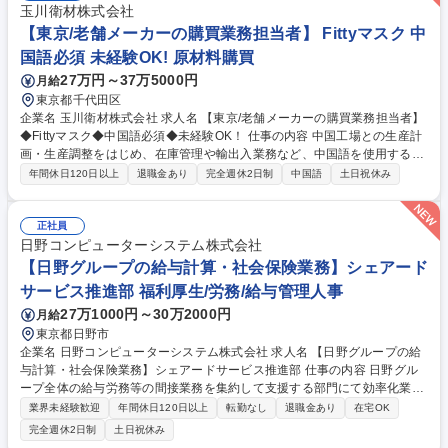
玉川衛材株式会社
【東京/老舗メーカーの購買業務担当者】 Fittyマスク 中
国語必須 未経験OK! 原材料購買
27万円～37万5000円
月給
東京都千代田区
企業名 玉川衛材株式会社 求人名 【東京/老舗メーカーの購買業務担当者】
◆Fittyマスク◆中国語必須◆未経験OK！ 仕事の内容 中国工場との生産計
画・生産調整をはじめ、在庫管理や輸出入業務など、中国語を使用する購
買関連業務全般をご担当いただきます。未経験の方も安心の環境で、徐々
年間休日120日以上
退職金あり
完全週休2日制
中国語
土日祝休み
に業務の幅を広げながらスキルを磨けるお仕事です。 購買業務の担当とし
て以下の業務を中心にお任せします。 ■生産計画の策定 ■中国工場との生
産調整（生産、原価、納期） ■輸出入事務処理全般 ■製品や資材の在庫管
正社員
理 ■納期や品質に関するトラブル発生時の対応と改善提案 中国語を用いた
日野コンピューターシステム株式会社
コミュニケーションがメインとなります。 最初は先輩社員が丁寧に指導
【日野グループの給与計算・社会保険業務】シェアード
し、徐々に業務をお任せしていくので未経験の方も安心してスタートでき
サービス推進部 福利厚生/労務/給与管理人事
ます。 募集職種 【東京/老舗メーカーの購買業務担当者】◆Fittyマスク◆
27万1000円～30万2000円
月給
中国語必須◆未経験OK！
東京都日野市
企業名 日野コンピューターシステム株式会社 求人名 【日野グループの給
与計算・社会保険業務】シェアードサービス推進部 仕事の内容 日野グル
ープ全体の給与労務等の間接業務を集約して支援する部門にて効率化業務
をお任せします。他部署とコミュケーションをとり、業務を円滑に進め、
業界未経験歓迎
年間休日120日以上
転勤なし
退職金あり
在宅OK
情報集約～社内環境改善に取り組んでいただきます。 【具体的には】・顧
完全週休2日制
土日祝休み
客に対し、受託業務拡大に伴う折衝業務 ・給与/社会保険業務/専門的見地