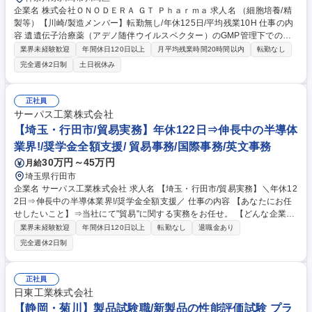
企業名 株式会社ＯＮＯＤＥＲＡ ＧＴ Ｐｈａｒｍａ 求人名 （細胞培養/精
製等）【川崎/製造メンバー】転勤無し/年休125日/平均残業10H 仕事の内
容 遺遺伝子治療薬（アデノ随伴ウイルスベクター）のGMP管理下での製
造 清浄度管理されたクリーンルーム内にて、SOPに従った製造作業や、
業界未経験歓迎
年間休日120日以上
月平均残業時間20時間以内
転勤なし
その製造設備や機器の校正・保守業務を中心にお任せします！ ・フラス
完全週休2日制
土日祝休み
コ・バイオリアクターを用いた培養工程 ・精製工程（限外ろ過膜やクロマ
トグラフなどを用いる工程） ・製剤化工程（包装まで含む）・製造設備や
機器の校正・保守業務 ・GMP管理下での製造室の維持管理 ・製法、設備
正社員
校正・保守に関する手順書の作成 ・変更管理、逸脱処理などの品質イベン
サーパス工業株式会社
トの実務担当 募集職種 （細胞培養/精製等）【川崎/製造メンバー】転勤無
【埼玉・行田市/貿易実務】年休122日⇒伸長中の半導体
し/年休125日/平均残業10H
業界!/奨学金全額支援/ 貿易事務/国際事務/英文事務
30万円～45万円
月給
埼玉県行田市
企業名 サーパス工業株式会社 求人名 【埼玉・行田市/貿易実務】＼年休12
2日⇒伸長中の半導体業界!/奨学金全額支援／ 仕事の内容 【あなたにお任
せしたいこと】⇒当社にて"貿易"に関する実務をお任せ。 【どんな企業が
取引先…?】半導体装置メーカー等。薬液コントロール技術で貢献し、主
業界未経験歓迎
年間休日120日以上
転勤なし
退職金あり
力製品で市場を席巻。 【具体的には…】⇒■通関業者からの問合せ対応 ■
完全週休2日制
受注出荷業務 等 ■海外（主に米国）顧客との電話対応・メール対応 ■輸出
書類（Invoice、Packing List 等）の確認と作成 ■製品配送手配や運送会社
との調整、安定的且つ効率的な物流体制の構築 ■営業部門・生産管理部門
正社員
との調整、情報連携 ■業務フローや仕組みの見直し・改善提案 募集職種
日東工業株式会社
【埼玉・行田市/貿易実務】＼年休122日⇒伸長中の半導体業界!/奨学金全
【静岡・菊川】製品試験職/新製品の性能評価試験 プラ