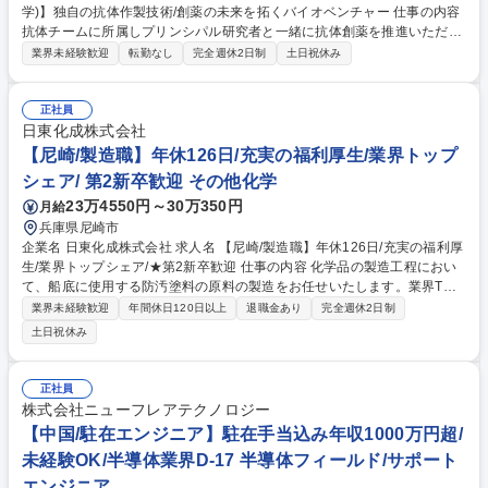
学)】独自の抗体作製技術/創薬の未来を拓くバイオベンチャー 仕事の内容
抗体チームに所属しプリンシパル研究者と一緒に抗体創薬を推進いただき
ます。中でも抗体作製にあたっての基盤技術開発に取り組んでいただく予
業界未経験歓迎
転勤なし
完全週休2日制
土日祝休み
定です。 【具体的な業務】 遺伝子組み換えから抗体の作製、調整、構造
の解析など一連の流れを全て担当いただきます。 (独自のADLibRシステ
ム、DoppeLibをはじめとする高度な抗体作製技術、タンパク質・抗体エ
正社員
ンジニアリングの知見を活かし、先進的な抗体創薬スキルをさらに高めて
日東化成株式会社
いただけます) 募集職種 【研究者(抗体工学)】独自の抗体作製技術/創薬の
【尼崎/製造職】年休126日/充実の福利厚生/業界トップ
未来を拓くバイオベンチャー
シェア/ 第2新卒歓迎 その他化学
23万4550円～30万350円
月給
兵庫県尼崎市
企業名 日東化成株式会社 求人名 【尼崎/製造職】年休126日/充実の福利厚
生/業界トップシェア/★第2新卒歓迎 仕事の内容 化学品の製造工程におい
て、船底に使用する防汚塗料の原料の製造をお任せいたします。業界TOP
シェアの製品を保有し、安定した事業基盤と従業員を大切にする社風が魅
業界未経験歓迎
年間休日120日以上
退職金あり
完全週休2日制
力の会社です。 【業務詳細】 ・製造指示書に基づいて原料の仕込み（タ
土日祝休み
ンクに原料を入れるなど） ・製造管理（原料の状態を確認しながら機械で
の温度調節や不要物を取り除くなど） ・品質管理、容器詰め、出荷作業な
ど ・リフトの運転 ※業務内容の変更の範囲：当社業務全般 募集職種 【尼
正社員
崎/製造職】年休126日/充実の福利厚生/業界トップシェア/★第2新卒歓迎
株式会社ニューフレアテクノロジー
【中国/駐在エンジニア】駐在手当込み年収1000万円超/
未経験OK/半導体業界D-17 半導体フィールド/サポート
エンジニア