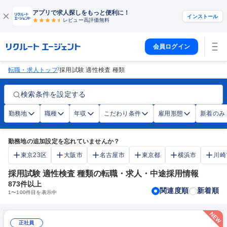
アプリで求人探しをもっと便利に！
インストール
レビュー高評価
無料
会員ログイン
/
転職・求人トップ
採用試験 適性検査 種類
検索条件を設定する
勤務地
職種
年収
こだわり条件
雇用形態
新着のみ
勤務地の追加設定を忘れていませんか？
東京23区
大阪市
名古屋市
東京都
横浜市
川崎
採用試験 適性検査 種類の転職・求人・中途採用情報
873
件以上
関連度順
新着順
1
〜
100
件目を表示中
正社員