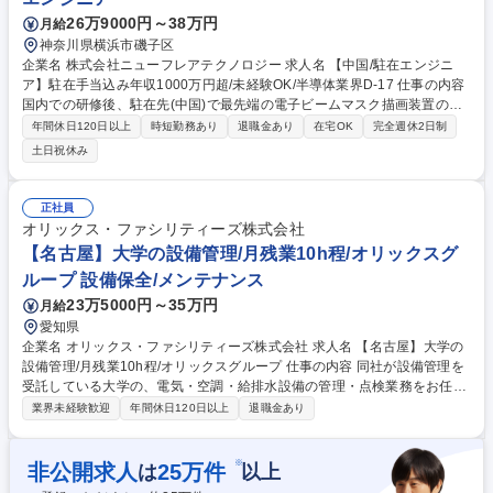
26万9000円～38万円
月給
神奈川県横浜市磯子区
企業名 株式会社ニューフレアテクノロジー 求人名 【中国/駐在エンジニ
ア】駐在手当込み年収1000万円超/未経験OK/半導体業界D-17 仕事の内容
国内での研修後、駐在先(中国)で最先端の電子ビームマスク描画装置の保
守・メンテナンスをお任せします。装置の安定稼働を維持し、顧客満足向
年間休日120日以上
時短勤務あり
退職金あり
在宅OK
完全週休2日制
上を目指します。※業務内容に建設業務に該当するものは含まれません
土日祝休み
【詳細】装置の日常点検から装置の異常を未然に察知して予防保全を実施
する事や消耗部品の交換タイミングを提案することで、お客様の生産計画
をサポートします。半導体装置の保守・メンテナンス業務は機械・電気・
正社員
ソフトにおいて高度なスキルや知識が求められるため、世界的有名な半導
オリックス・ファシリティーズ株式会社
体メーカーと対等に技術的な業務を進められるまで成長可能です。 ★フリ
【名古屋】大学の設備管理/月残業10h程/オリックスグ
ーコメント欄へ業務内容詳細を記載しております。 募集職種 【中国/駐在
ループ 設備保全/メンテナンス
エンジニア】駐在手当込み年収1000万円超/未経験OK/半導体業界D-17
23万5000円～35万円
月給
愛知県
企業名 オリックス・ファシリティーズ株式会社 求人名 【名古屋】大学の
設備管理/月残業10h程/オリックスグループ 仕事の内容 同社が設備管理を
受託している大学の、電気・空調・給排水設備の管理・点検業務をお任せ
します。電気・空調などの保守点検業務に留まらず、オーナー様にとって
業界未経験歓迎
年間休日120日以上
退職金あり
資産価値の向上に繋がる提案など幅広く活躍頂きたい と考えております。
《具体的には》■モニターによる監視■日常点検・法定点検■契約に基づく
業務計画の立案■緊急時の対応および一次的な修繕■修繕などの見積もり書
※
非公開求人
25
万件
は
以上
の作成■設備メーカーや修繕業者などへの発注■オーナー様への報告など※