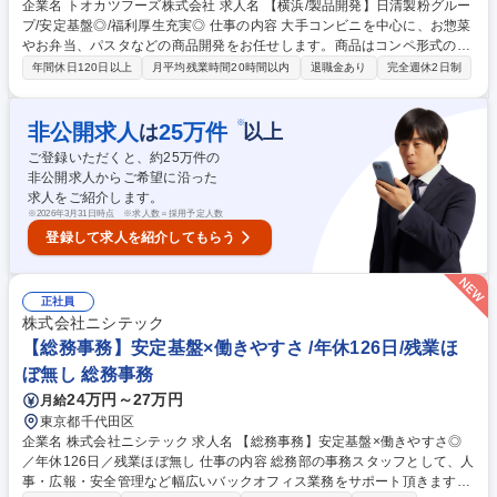
企業名 トオカツフーズ株式会社 求人名 【横浜/製品開発】日清製粉グルー
プ/安定基盤◎/福利厚生充実◎ 仕事の内容 大手コンビニを中心に、お惣菜
やお弁当、パスタなどの商品開発をお任せします。商品はコンペ形式のも
のと、お客様と共同開発を行うものの2種類があります。採用された商品
年間休日120日以上
月平均残業時間20時間以内
退職金あり
完全週休2日制
は、全国の店舗に並びます。 人気商品を生み出すヒットメーカーへを目指
しましょう。 【仕事の流れ】大手コンビニの担当者様と商品の打合せ →
コンセプト決定 → 試作品作成 → 原価、卸値、売価を決定 → プレゼン資
※
非公開求人
25
万件
は
以上
料を作成 → 営業担当と一緒にプレゼンへ → プレゼンが通ったら商談成立
ご登録いただくと、約
25
万件の
→ 約2カ月～3カ月後に店頭販売へ ※1つの商品を作るのにかかる期間は、
非公開求人からご希望に沿った
商品によって差はあるものの、だいたい開発～発売まで半年くらいのイメ
求人をご紹介します。
ージです。 募集職種 【横浜/製品開発】日清製粉グループ/安定基盤◎/福利
※
2026年3月31日時点 ※求人数＝採用予定人数
厚生充実◎
登録して求人を紹介してもらう
正社員
株式会社ニシテック
【総務事務】安定基盤×働きやすさ /年休126日/残業ほ
ぼ無し 総務事務
24万円～27万円
月給
東京都千代田区
企業名 株式会社ニシテック 求人名 【総務事務】安定基盤×働きやすさ◎
／年休126日／残業ほぼ無し 仕事の内容 総務部の事務スタッフとして、人
事・広報・安全管理など幅広いバックオフィス業務をサポート頂きます。