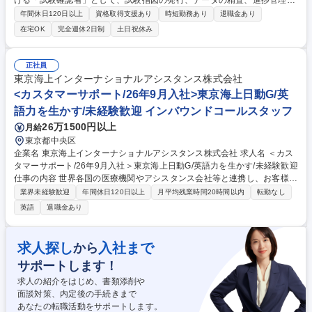
ける「試験確認者」として、試験指図の発行、データの精査、進捗管理を
担当します。GMPに基づき、データの信頼性（DI）を担保し、組織の司令
年間休日120日以上
資格取得支援あり
時短勤務あり
退職金あり
塔として活躍いただきます。 (1)抗体・ADC原薬の製品試験（工程管理・
在宅OK
完全週休2日制
土日祝休み
規格試験等）のデータ確認・承認、オーディットトレイル確認、ラボエラ
ー対応 (2)LIMSによる帳票発行、検体採取の指示・管理 (3)試験の差配お
よび進捗管理 (4)メンバーへのGMP教育・育成 ※試験そのものを行う以上
正社員
に、データが正しく出ているかを監督・管理する役割です。 募集職種
東京海上インターナショナルアシスタンス株式会社
【福島県/小名浜工場】医薬品の品質管理（試験確認・管理・DI推進）
<カスタマーサポート/26年9月入社>東京海上日動G/英
語力を生かす/未経験歓迎 インバウンドコールスタッフ
26万1500円以上
月給
東京都中央区
企業名 東京海上インターナショナルアシスタンス株式会社 求人名 ＜カス
タマーサポート/26年9月入社＞東京海上日動G/英語力を生かす/未経験歓迎
仕事の内容 世界各国の医療機関やアシスタンス会社等と連携し、お客様
(海外旅行中の方やインバウンドで日本に滞在中の方等)からのSOSに対応
業界未経験歓迎
年間休日120日以上
月平均残業時間20時間以内
転勤なし
します。 ※業務に関する変更範囲：当社業務全般 「体調を崩してしまっ
英語
退職金あり
た/怪我をしてしまった」等をはじめ、お客様のお困りごとに対し、医療機
関・医療通訳・日本人スタッフのいる提携施設の紹介や手配など、最適な
方法を自ら考え、世界中の様々な関係者と連携しながら主体的にコーディ
求人探し
入社まで
から
ネートしサービスを提供します。 【入社後について】独り立ちするまで
サポートします！
は、各種研修や先輩社員によるOJTでサポートしますのでご安心ください
(目安：7か月程度)。 募集職種 ＜カスタマーサポート/26年9月入社＞東京
求人の紹介をはじめ、書類添削や
海上日動G/英語力を生かす/未経験歓迎
面談対策、内定後の手続きまで
あなたの転職活動をサポートします。