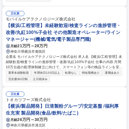
備や修理の対応、そのための人員確保などの業務を担当します。さまざま
なスキルが身につくお仕事です。 ※建物の改変を伴う業務は含みません。
募集職種 保全・整備未経験歓迎【兵庫/尼崎/保全・整備)】日本製鉄G
正社員
モバイルケアテクノロジーズ株式会社
【横浜/工程管理】未経験歓迎/検査ラインの進捗管理・
改善/丸紅100%子会社 その他製造オペレーター/ライン
マネージャー(機械/電気/電子製品専門職)
21万円～28万円
月給
神奈川県横浜市都筑区
企業名 モバイルケアテクノロジーズ株式会社 求人名 【横浜/工程管理】未
経験歓迎/検査ラインの進捗管理・改善/丸紅100%子会社 仕事の内容 月間
10万台超の処理体制確立に向けて、スマートフォン等の検品ラインを安定
稼働させるミッションです。現場に入り込んで状況を把握し、課題解決に
業界未経験歓迎
年間休日120日以上
転勤なし
時短勤務あり
退職金あり
貢献できる実践的なオペレーション経験が積めるポジションです。 ■進捗
完全週休2日制
土日祝休み
の可視化：処理台数や滞留、遅延状況、作業負荷の確認 ■関係者調整：派
遣スタッフや協力会社、社内各所との連携 ■標準化支援：定型業務のルー
チン化やマニュアル整備 ■改善提案：品質を維持しつつ生産性を高める仕
正社員
組み作り まずは既存社員の指示のもとで現場の進捗管理や調整業務からス
トオカツフーズ株式会社
タートし、将来的にはライン運営全体の管理や改善を主導するリーダー候
【横浜/製品開発】日清製粉グループ/安定基盤 /福利厚
補としての活躍を期待しています。 募集職種 【横浜/工程管理】未経験歓
生充実 製品開発(食品/飲料/たばこ)
迎/検査ラインの進捗管理・改善/丸紅100%子会社
26万円～30万円
月給
神奈川県横浜市港北区