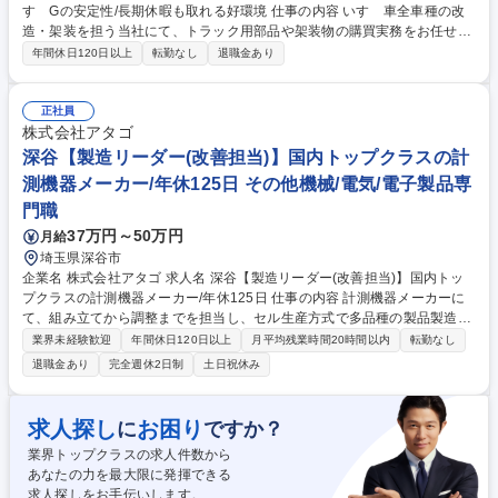
すゞGの安定性/長期休暇も取れる好環境 仕事の内容 いすゞ車全車種の改
造・架装を担う当社にて、トラック用部品や架装物の購買実務をお任せ。
サプライヤー選定から価格交渉、発注、納期管理まで幅広く担当します。
年間休日120日以上
転勤なし
退職金あり
いすゞ直系の安定基盤で調達のプロを目指せます。 【実務詳細】■発注書
発行・納期管理・価格見積・査定■価格交渉・コスト分析・関連部門との
調整■入社後はOJTを通じて業務を習得。トラック特装ならではの調達フ
正社員
ローを学びます。ゆくゆくは業務効率化など、部門を跨ぐ改善プロジェク
株式会社アタゴ
トの推進も期待するポジションです。単なる発注作業に留まらず、分析力
深谷【製造リーダー(改善担当)】国内トップクラスの計
や折衝力を活かした「攻めの購買」により、グループの製造基盤を支える
測機器メーカー/年休125日 その他機械/電気/電子製品専
醍醐味を実感できる環境です。 募集職種 【調達購買】賞与6ヶ月/年休121
門職
日/いすゞGの安定性/長期休暇も取れる好環境
37万円～50万円
月給
埼玉県深谷市
企業名 株式会社アタゴ 求人名 深谷【製造リーダー(改善担当)】国内トッ
プクラスの計測機器メーカー/年休125日 仕事の内容 計測機器メーカーに
て、組み立てから調整までを担当し、セル生産方式で多品種の製品製造を
行います。単純作業ではなく、改善提案やトラブルシューティングを通じ
業界未経験歓迎
年間休日120日以上
月平均残業時間20時間以内
転勤なし
て技術力向上を目指せる環境です。 【詳細】・製品の組立から調整 ・改
退職金あり
完全週休2日制
土日祝休み
善提案 ・トラブルシューティング 【キャリアパス】組立調整から覚えて
頂き、製品勉強をしたうえで、ゆくゆくは管理職業務をお任せしたいと考
えています。 【主要製品】ポケット糖度計/pHメーター/デジタル塩分計/
求人探し
お困り
に
ですか？
濃度モニター/旋光計/屈折旋光計/液浸濃度計/B型粘度計/デジタル粘度計/臨
業界トップクラスの求人件数から
床検査機器など 募集職種 深谷【製造リーダー(改善担当)】国内トップクラ
あなたの力を最大限に発揮できる
スの計測機器メーカー/年休125日
求人探しをお手伝いします。