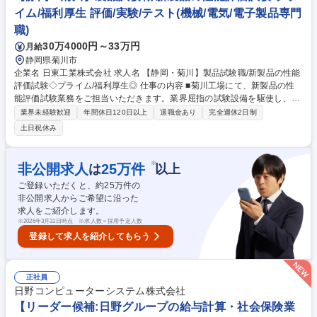
額支援／
イム/福利厚生 評価/実験/テスト(機械/電気/電子製品専門
職)
30万4000円～33万円
月給
静岡県菊川市
企業名 日東工業株式会社 求人名 【静岡・菊川】製品試験職/新製品の性能
評価試験◇プライム/福利厚生◎ 仕事の内容 ■菊川工場にて、新製品の性
能評価試験業務をご担当いただきます。業界屈指の試験設備を駆使し、徹
底的に製品を検査しています。 【具体例】 ■ISO17025に基づく受託試験
業界未経験歓迎
年間休日120日以上
退職金あり
完全週休2日制
の実施と事務局■試験成績書発行 ■製品規格に定められた機械的評価試験
土日祝休み
の実施 ■PL審査、DR参画、校正主管部門 など 【主な試験業務】 ■機械的
な評価試験（耐震試験、風雨性能評価試験、防水・防塵性能評価等） 募集
職種 【静岡・菊川】製品試験職/新製品の性能評価試験◇プライム/福利厚
※
非公開求人
25
万件
は
以上
生◎
ご登録いただくと、約
25
万件の
非公開求人からご希望に沿った
求人をご紹介します。
※
2026年3月31日時点 ※求人数＝採用予定人数
登録して求人を紹介してもらう
正社員
日野コンピューターシステム株式会社
【リーダー候補:日野グループの給与計算・社会保険業