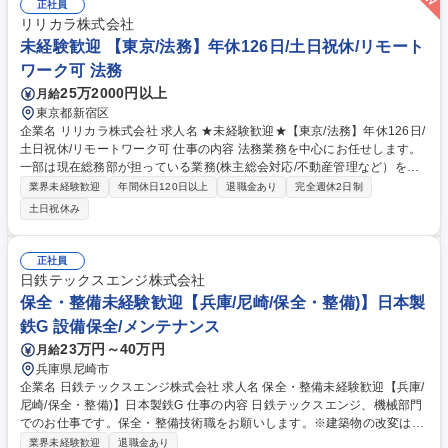
正社員
リリカラ株式会社
未経験歓迎 【東京/法務】年休126日/土日祝休/リモート
ワーク可 法務
25万2000円以上
月給
東京都新宿区
企業名 リリカラ株式会社 求人名 ★未経験歓迎★【東京/法務】年休126日/
土日祝休/リモートワーク可 仕事の内容 法務業務を中心にお任せします。
一部は現在総務部が担っている業務(株主総会対応/不動産管理など）をお
任せする予定です。 【業務詳細】●契約書レビュー(月30～40件ほど、契
業界未経験歓迎
年間休日120日以上
退職金あり
完全週休2日制
約書の種類は売買契約、業務委託契約、NDAなど）ITツールも導入済 ●各
土日祝休み
部署から寄せられる法務相談への対応 ●コンプライアンス業務（内部通報
および相談窓口対応、反社会的勢力チェックなど）●株主総会、取締役
会、経営会議運営事務局対応 ●規定管理業務 など 募集職種 ★未経験歓迎
正社員
★【東京/法務】年休126日/土日祝休/リモートワーク可
日鉄テックスエンジ株式会社
保全・整備未経験歓迎【兵庫/尼崎/保全・整備)】日本製
鉄G 設備保全/メンテナンス
23万円～40万円
月給
兵庫県尼崎市
企業名 日鉄テックスエンジ株式会社 求人名 保全・整備未経験歓迎【兵庫/
尼崎/保全・整備)】日本製鉄G 仕事の内容 日鉄テックスエンジ、機械部門
でのお仕事です。保全・整備技術職をお願いします。※建築物の改変は伴
わない業務となります。 機械が故障しないように検査し、必要に応じた整
業界未経験歓迎
退職金あり