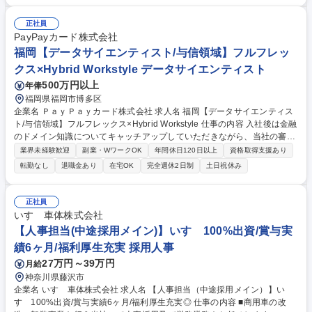
からの法改正対応及びイレギュラー対応 ・業務効率化提案及び実施 ・適
切な統制行為（個人情報保護含む）の実施 ・各領域での具体的な改善策の
正社員
提案と実行 ・チームの連携強化と業務効率の向上 募集職種 【日野グルー
PayPayカード株式会社
プの給与計算・社会保険業務】シェアードサービス推進部
福岡【データサイエンティスト/与信領域】フルフレッ
クス×Hybrid Workstyle データサイエンティスト
500万円以上
年俸
福岡県福岡市博多区
企業名 ＰａｙＰａｙカード株式会社 求人名 福岡【データサイエンティス
ト/与信領域】フルフレックス×Hybrid Workstyle 仕事の内容 入社後は金融
のドメイン知識についてキャッチアップしていただきながら、当社の審査
企画本部において統計的手法や機械学習的手法を使った高度な分析を行
業界未経験歓迎
副業・WワークOK
年間休日120日以上
資格取得支援あり
い、分析した結果を業務適応していただきます。 現在、審査や債権回収に
転勤なし
退職金あり
在宅OK
完全週休2日制
土日祝休み
おけるモデリング～アクション実施等、案件が多数走っており、経営に対
して数千万円規模の利益改善が見込めるようなインパクトのある業務に携
わることができます。審査部門や債権回収部門などの領域における課題を
正社員
すくいあげ、機械学習を活用し課題解決に導き、その後の運用までを考え
いすゞ車体株式会社
構築いただける方を募集します。 募集職種 福岡【データサイエンティス
【人事担当(中途採用メイン)】いすゞ100%出資/賞与実
ト/与信領域】フルフレックス×Hybrid Workstyle
績6ヶ月/福利厚生充実 採用人事
27万円～39万円
月給
神奈川県藤沢市
企業名 いすゞ車体株式会社 求人名 【人事担当（中途採用メイン）】い
すゞ100%出資/賞与実績6ヶ月/福利厚生充実◎ 仕事の内容 ■商用車の改