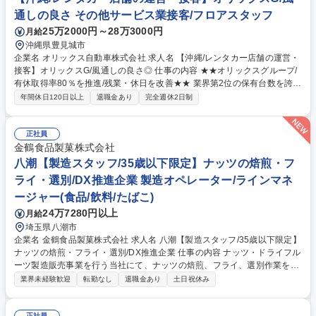
行っていくこと。 募集職種 市川【化粧品品質保証・管理メンバー】 残業
通しの良さ その他サービス業接客/フロアスタッフ
僅少/土日祝休み◎
25万2000円～28万3000円
月給
沖縄県豊見城市
企業名 オリックス自動車株式会社 求人名 【沖縄/レンタカー店舗の運営・
接客】オリックスG/風通しの良さ◎ 仕事の内容 ★★オリックスグループ/
有休取得率80％を推進/残業・休日を改善★★ 業界第2位の保有台数を誇る
当社の中核事業「オリックスレンタカー」の 沖縄県内の直営レンタカー店
年間休日120日以上
退職金あり
完全週休2日制
舗運営を統括する店長候補を募集します。 【店舗運営】◆保有車両の稼働
管理 /他店舗との連携 ◆店舗で勤務するスタッフのマネジメント ◆キャン
ペーン施策の企画・設計 ◆売上管理 【法人営業】◆既存顧客、損害保険
正社員
会社、旅行代理店、自動車ディーラーへのご提案 ◆リース営業部門との情
金鶴食品製菓株式会社
報交換、営業同行 ◆カーシェアリングをはじめとしたサービス提案による
八潮【製造スタッフ/35歳以下限定】ナッツの焙煎・フ
差別化 募集職種 【沖縄/レンタカー店舗の運営・接客】オリックスG/風通
ライ・選別/DX推進企業 製造オペレーター/ラインマネ
しの良さ◎
ージャー(食品/飲料/たばこ)
24万7280円以上
月給
埼玉県八潮市
企業名 金鶴食品製菓株式会社 求人名 八潮【製造スタッフ/35歳以下限定】
ナッツの焙煎・フライ・選別/DX推進企業 仕事の内容 ナッツ・ドライフル
ーツ製造販売事業を行う当社にて、ナッツの焙煎、フライ、選別作業をお
任せ。具体的には、大型ロースターやフライヤーの操作、品質基準に基づ
業界未経験歓迎
転勤なし
退職金あり
土日祝休み
く選別、設備のメンテナンスがメインです。 ■ナッツの種類に応じた焙煎
機・フライヤーの温度・時間設定と操作 ■色味、香り、食感のチェック
正社員