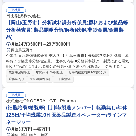
正社員
日比製煉株式会社
【岡山/玉野市】分析試料課分析係員(原料および製品等
分析検査員) 製品開発分析/解析(鉄鋼/非鉄金属/金属製
品)
24万3500円～29万9000円
月給
岡山県玉野市
企業名 日比製煉株式会社 求人名 【岡山/玉野市】分析試料課分析係員（原
料および製品等分析検査員） 仕事の内容 ■分析試料課は、製品である電気
銅など”もの”に含まれる成分の種類や量を調べる分析係と、分析するため
のサンプルづくりを行う試料係にて構成されております。 入社後は分析係
業界未経験歓迎
年間休日120日以上
月平均残業時間20時間以内
員として、主に酸を用いたサンプル分解作業や、様々な分析検査装置を用
退職金あり
完全週休2日制
土日祝休み
いた測定業務を行うこととなります。■日々の業務は派手なものではあり
ませんが、分析結果が製品出荷や操業改善及びトラブルの解決に繋がるこ
ともあり、やりがいを得ることができます。■また、他事業所の分析部門
正社員
との共同実験や資格取得奨励などスキルアップの機会も多々得られます。
株式会社ONODERA GT Pharma
募集職種 【岡山/玉野市】分析試料課分析係員（原料および製品等分析検
(細胞培養/精製等)【川崎/製造メンバー】転勤無し/年休
査員）
125日/平均残業10H 医薬品製造オペレーター/ラインマ
ネージャー
33万円～46万円
月給
神奈川県川崎市川崎区