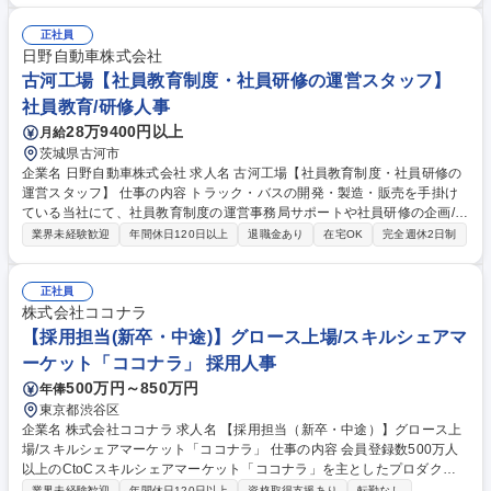
向け、経理課のリーダー候補として業務を牽引いただきます。■部内での
定期的なジョブローテーションを実施しており特定業務に偏らない環境で
正社員
す。■改善活動に取り組みつつ、目標達成を経て将来的には上位役職や管
日野自動車株式会社
理職を目指せる環境です。 募集職種 【滋賀/経理】残業月3h程度/賞与5.4
古河工場【社員教育制度・社員研修の運営スタッフ】
ヶ月分/創業120年超の上場メーカー
社員教育/研修人事
28万9400円以上
月給
茨城県古河市
企業名 日野自動車株式会社 求人名 古河工場【社員教育制度・社員研修の
運営スタッフ】 仕事の内容 トラック・バスの開発・製造・販売を手掛け
ている当社にて、社員教育制度の運営事務局サポートや社員研修の企画/運
営サポートをお任せします。 各教育制度の担当者や対象者の声を分析・考
業界未経験歓迎
年間休日120日以上
退職金あり
在宅OK
完全週休2日制
察し、担当として教育制度のよりよい運用の実現を目指していただきま
す。また、研修実施のための情報の収集や準備、運営を担当していただき
ます。 募集職種 古河工場【社員教育制度・社員研修の運営スタッフ】
正社員
株式会社ココナラ
【採用担当(新卒・中途)】グロース上場/スキルシェアマ
ーケット「ココナラ」 採用人事
500万円～850万円
年俸
東京都渋谷区
企業名 株式会社ココナラ 求人名 【採用担当（新卒・中途）】グロース上
場/スキルシェアマーケット「ココナラ」 仕事の内容 会員登録数500万人
以上のCtoCスキルシェアマーケット「ココナラ」を主としたプロダクト
を提供する当社にて、採用担当を募集します。これまでのご経験やご思考
業界未経験歓迎
年間休日120日以上
資格取得支援あり
転勤なし