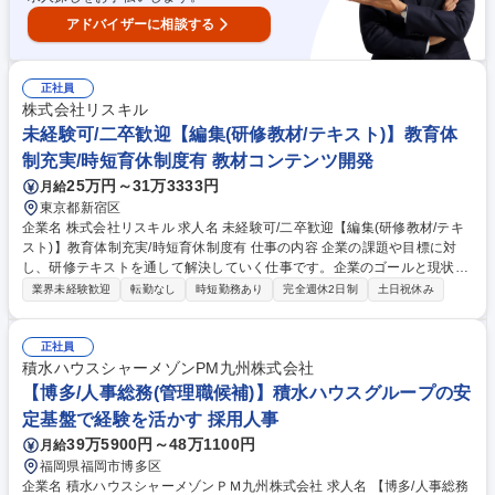
アドバイザーに相談する
正社員
株式会社リスキル
未経験可/二卒歓迎【編集(研修教材/テキスト)】教育体
制充実/時短育休制度有 教材コンテンツ開発
25万円～31万3333円
月給
東京都新宿区
企業名 株式会社リスキル 求人名 未経験可/二卒歓迎【編集(研修教材/テキ
スト)】教育体制充実/時短育休制度有 仕事の内容 企業の課題や目標に対
し、研修テキストを通して解決していく仕事です。企業のゴールと現状を
把握し、改善策をテキスト作成で実現します。受講生や企業からの感謝の
業界未経験歓迎
転勤なし
時短勤務あり
完全週休2日制
土日祝休み
言葉がやりがいに繋がる充実感のある業務です。 【内容】■クライアント
企業の研修内容をフィールドセールスよりヒアリング■研修内容に沿った
研修テキストを作成■カリキュラムを作成■テキスト（既存・新規）の修正
正社員
■0からのフルオーダーのテキスト作成はなく、既存テキストの文言や言い
積水ハウスシャーメゾンPM九州株式会社
回しの修正のほか、既存テキスト同士の統一編集がメイン業務 募集職種
【博多/人事総務(管理職候補)】積水ハウスグループの安
未経験可/二卒歓迎【編集(研修教材/テキスト)】教育体制充実/時短育休制
定基盤で経験を活かす 採用人事
度有
39万5900円～48万1100円
月給
福岡県福岡市博多区
企業名 積水ハウスシャーメゾンＰＭ九州株式会社 求人名 【博多/人事総務