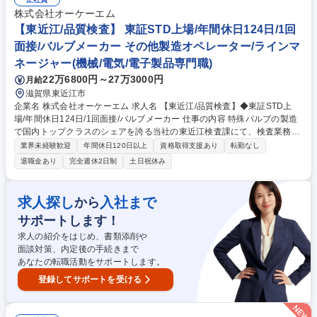
（五感とデータを駆使した品質確認） ■異物混入を防ぐための厳格な選別
作業および検品 ■生産計画に基づいた機械の洗浄・メンテナンス ★IoT導
株式会社オーケーエム
入により、焙煎データの可視化を推進中。経験を数値で裏付け、効率的に
【東近江/品質検査】 東証STD上場/年間休日124日/1回
技術習得が可能です。 募集職種 八潮【製造スタッフ/35歳以下限定】ナッ
面接/バルブメーカー その他製造オペレーター/ラインマ
ツの焙煎・フライ・選別/DX推進企業
ネージャー(機械/電気/電子製品専門職)
22万6800円～27万3000円
月給
滋賀県東近江市
企業名 株式会社オーケーエム 求人名 【東近江/品質検査】◆東証STD上
場/年間休日124日/1回面接/バルブメーカー 仕事の内容 特殊バルブの製造
で国内トップクラスのシェアを誇る当社の東近江検査課にて、検査業務を
はじめとした以下業務をおまかせします。 ※工場内は冷暖房を完備してお
業界未経験歓迎
年間休日120日以上
資格取得支援あり
転勤なし
り、働きやすい環境です！ 《業務内容》 ●検査業務全般：検査機を使用し
退職金あり
完全週休2日制
土日祝休み
た各種バルブの性能試験、海外工場から入荷したバルブの受入検査、受験
品の立会検査 等 ●出荷前最終検査：梱包箱内の製品を検品し、シール貼
付、型式確認等、簡易な仕様確認検査 ●検査データのシステム入力・整
求人探し
入社まで
から
理、必要図面の出図、検査成績書の作成 ※バルブの移動等でクレーン・フ
サポートします！
ォークリフトを使用いたします。 募集職種 【東近江/品質検査】◆東証ST
D上場/年間休日124日/1回面接/バルブメーカー
求人の紹介をはじめ、書類添削や
面談対策、内定後の手続きまで
あなたの転職活動をサポートします。
登録してサポートを受ける