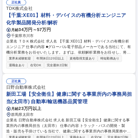
のある方を求めます。主体的に周りを巻き込みながら課題を進めることが
正社員
でき、幅広い業務を同時並行できるマルチタスク管理が得意な人に適性が
TDK株式会社
ある仕事です。 募集職種 【大阪/経理】年休126日/有給休暇取得率90％/賞
【千葉:XE01】材料・デバイスの有機分析エンジニア
与実績7カ月分/業界トップシェア
化学製品開発分析/解析
34万円～57万円
月給
千葉県市川市
企業名 ＴＤＫ株式会社 求人名 【千葉:XE01】材料・デバイスの有機分析
エンジニア 仕事の内容 ■グローバル電子部品メーカーである当社にて、有
機分析業務をお任せいたします。まずは、依頼解析業務をお任せし、将来
的には課題解決のプロジェクトの推進やマネジメント業務をお任せしま
業界未経験歓迎
年間休日120日以上
資格取得支援あり
時短勤務あり
す。 【業務内容】■分光分析技術（FT-IR、Raman等）を用いたTDK全社
退職金あり
在宅OK
完全週休2日制
の材料・デバイスの評価・解析業務 ■有機構造解析技術（GC、GC/MS、L
C、LC/MS、NMR、ToF-SIMS等）を用いたTDK全社の材料・デバイスの
評価・解析業務 【組織ミッション】■評価解析技術を用いて顧客をサポー
正社員
トする。 ■評価解析のベンチマーク/ロードマップを整備し、顧客に貢献で
日野自動車株式会社
きる「見えないものを見えるようにする」先端技術を開発する。 募集職種
新田工場【安全衛生】健康に関する事業所内の事務局担
【千葉:XE01】材料・デバイスの有機分析エンジニア
当(太田市) 自動車/輸送機器品質管理
23万円以上
月給
群馬県太田市
企業名 日野自動車株式会社 求人名 新田工場【安全衛生】健康に関する事
業所内の事務局担当（太田市） 仕事の内容 トラック・バスの開発・製
造・販売を手掛けている当社で、健康に関する事業所内の事務局業務や安
衛法に基づいた安全・衛生・健康に関する以下の業務をお任せします。 ●
業界未経験歓迎
年間休日120日以上
退職金あり
在宅OK
完全週休2日制