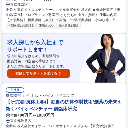
東京都23区
企業名 東京メトロエデュケーショナル株式会社 求人名 ★未経験歓迎【東
京/教室長】プログラミング教室/子どもたちの成長に貢献！ 仕事の内容
【指導業務】 授業講師（教室にて実施）/出張授業講師（小学校等、外部
での実施） ※それぞれ選任で行う場合と、両方お任せする場合がございま
年間休日120日以上
退職金あり
完全週休2日制
す。 【運営業務】 集客のための促進活動/営業活動/外部折衝/アルバイトの
採用面接 雇用契約事務/研修教育/アルバイトのシフト管理/収支分析 その他
事務打ち合わせなど ★未経験で講師・プログラミングの経験がなくとも、
求人探し
入社まで
から
本格稼働前に実際の授業を通して1から学んでいただく機会を設けていま
サポートします！
す★ 募集職種 ★未経験歓迎【東京/教室長】プログラミング教室/子どもた
ちの成長に貢献！
求人の紹介をはじめ、書類添削や
面談対策、内定後の手続きまで
あなたの転職活動をサポートします。
登録してサポートを受ける
正社員
株式会社カイオム・バイオサイエンス
【研究者(抗体工学)】独自の抗体作製技術/創薬の未来を
拓くバイオベンチャー 前臨床研究
700万円～1000万円
年俸
東京都渋谷区
企業名 株式会社カイオム・バイオサイエンス 求人名 【研究者(抗体工