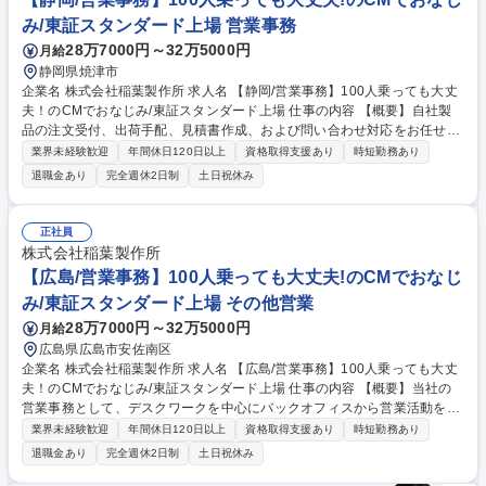
用し、生産データの管理も学べる環境です。 募集職種 八潮【製造スタッ
み/東証スタンダード上場 営業事務
フ/35歳以下限定】ミックスナッツの配合・製造/DX推進中
28万7000円～32万5000円
月給
静岡県焼津市
企業名 株式会社稲葉製作所 求人名 【静岡/営業事務】100人乗っても大丈
夫！のCMでおなじみ/東証スタンダード上場 仕事の内容 【概要】自社製
品の注文受付、出荷手配、見積書作成、および問い合わせ対応をお任せし
ます。営業と工場の製造チーム、そしてお客様をつなぐバックオフィスの
業界未経験歓迎
年間休日120日以上
資格取得支援あり
時短勤務あり
要となるポジションです。 【具体的に】 ■受発注業務：FAXやメールで届
退職金あり
完全週休2日制
土日祝休み
く注文データの入力・出荷手配 ■見積依頼への対応：取引先からの依頼に
基づき、専用システムでの見積書作成・送付 ■電話・メール対応：在庫確
認、納期回答、製品の仕様や使い方に関する問い合わせ対応 募集職種
正社員
【静岡/営業事務】100人乗っても大丈夫！のCMでおなじみ/東証スタンダ
株式会社稲葉製作所
ード上場
【広島/営業事務】100人乗っても大丈夫!のCMでおなじ
み/東証スタンダード上場 その他営業
28万7000円～32万5000円
月給
広島県広島市安佐南区
企業名 株式会社稲葉製作所 求人名 【広島/営業事務】100人乗っても大丈
夫！のCMでおなじみ/東証スタンダード上場 仕事の内容 【概要】当社の
営業事務として、デスクワークを中心にバックオフィスから営業活動を支
えていただき、お客様との電話・メール対応や各種書類の作成をお任せい
業界未経験歓迎
年間休日120日以上
資格取得支援あり
時短勤務あり
たします。 営業所内にて業務所員として受注作業・見積り作成等をしなが
退職金あり
完全週休2日制
土日祝休み
ら徐々に慣れ、製品の知識を深めていただきます。当社の営業職員が業務