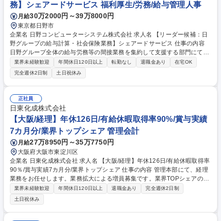
務】シェアードサービス 福利厚生/労務/給与管理人事
30万2000円～39万8000円
月給
東京都日野市
企業名 日野コンピューターシステム株式会社 求人名 【リーダー候補：日
野グループの給与計算・社会保険業務】シェアードサービス 仕事の内容
日野グループ全体の給与労務等の間接業務を集約して支援する部門にて効
率化業務をお任せします。他部署とコミュケーションを取り、業務を円滑
業界未経験歓迎
年間休日120日以上
転勤なし
退職金あり
在宅OK
に進め、情報集約～社内環境改善に取り組んでいただきます。 【具体的に
完全週休2日制
土日祝休み
は】・顧客に対し、受託業務拡大に伴う折衝業務 ・給与/社会保険業務/専
門的見地からの法改正対応及びイレギュラー対応 ・業務効率化提案及び実
施 ・適切な統制行為（個人情報保護含む）の実施 ・各領域での具体的な
正社員
改善策の提案と実行 ・チームの連携強化と業務効率の向上 募集職種 【リ
日東化成株式会社
ーダー候補：日野グループの給与計算・社会保険業務】シェアードサービ
【大阪/経理】年休126日/有給休暇取得率90%/賞与実績
ス
7カ月分/業界トップシェア 管理会計
27万8950円～35万7750円
月給
大阪府大阪市東淀川区
企業名 日東化成株式会社 求人名 【大阪/経理】年休126日/有給休暇取得率
90％/賞与実績7カ月分/業界トップシェア 仕事の内容 管理本部にて、経理
業務をお任せします。業務拡大による増員募集です。業界TOPシェアの製
品を保有し、安定した事業基盤と従業員を大切にする社風が魅力の会社で
業界未経験歓迎
年間休日120日以上
退職金あり
完全週休2日制
す。 【業務詳細】(関連会社含む) ■債権債務管理 ■各種勘定科目管理 ■月
土日祝休み
次決算、年次決算 ■固定資産管理 ■予算編成 ■税務業務（申告書作成を含
む） 【求める人物像】 コミュニケーション能力が高く、積極的で行動力