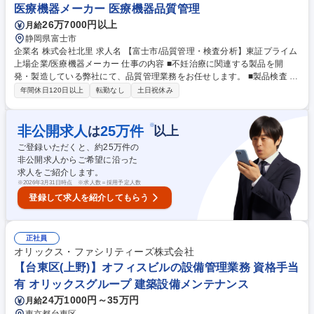
医療機器メーカー 医療機器品質管理
し⇒新社屋建設の増員
26万7000円以上
月給
静岡県富士市
企業名 株式会社北里 求人名 【富士市/品質管理・検査分析】東証プライム
上場企業/医療機器メーカー 仕事の内容 ■不妊治療に関連する製品を開
発・製造している弊社にて、品質管理業務をお任せします。 ■製品検査 ■
環境測定 ■書類作成など検査に伴う付随業務 変更の範囲：会社の定める業
年間休日120日以上
転勤なし
土日祝休み
務 募集職種 【富士市/品質管理・検査分析】東証プライム上場企業/医療機
器メーカー
※
非公開求人
25
万件
は
以上
ご登録いただくと、約
25
万件の
非公開求人からご希望に沿った
求人をご紹介します。
※
2026年3月31日時点 ※求人数＝採用予定人数
登録して求人を紹介してもらう
正社員
オリックス・ファシリティーズ株式会社
【台東区(上野)】オフィスビルの設備管理業務 資格手当
有 オリックスグループ 建築設備メンテナンス
24万1000円～35万円
月給