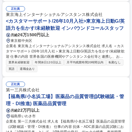
ション管理は別会社が担当 ※オープン前の業務は下部参照 ■入居者様に喜
ばれるサービスの考案や、提供に必要な協力会社の開拓・交渉■地域を巻
正社員
き込んだイベント企画■お困りごと相談対応、介護事業者との連携■コンシ
東京海上インターナショナルアシスタンス株式会社
ェルジュのマネジメントや本社とのやり取り ★現場発信で独自の「攻めの
<カスタマーサポート/26年10月入社>東京海上日動G/英
サービス」を企画・提供できる魅力があり、家族のように親身に寄り添え
語力を生かす/未経験歓迎 インバウンドコールスタッフ
ます。 募集職種 【支配人/久留米】2027年完成予定/アクティブシニア向
26万1500円以上
月給
けの新築分譲マンション
東京都中央区
企業名 東京海上インターナショナルアシスタンス株式会社 求人名 ＜カス
タマーサポート/26年10月入社＞東京海上日動G/英語力を生かす/未経験歓
迎 仕事の内容 世界各国の医療機関やアシスタンス会社等と連携し、お客
様(海外旅行中の方やインバウンドで日本に滞在中の方等)からのSOSに対
業界未経験歓迎
年間休日120日以上
月平均残業時間20時間以内
転勤なし
応します。 ※業務に関する変更範囲：当社業務全般 「体調を崩してしま
英語
退職金あり
った/怪我をしてしまった」等をはじめ、お客様のお困りごとに対し、医療
機関・医療通訳・日本人スタッフのいる提携施設の紹介や手配など、最適
な方法を自ら考え、世界中の様々な関係者と連携しながら主体的にコーデ
正社員
ィネートしサービスを提供します。 【入社後について】独り立ちするまで
第一三共株式会社
は、各種研修や先輩社員によるOJTでサポートしますのでご安心ください
【福島県/小名浜工場】医薬品の品質管理(試験確認・管
(目安：7か月程度)。 募集職種 ＜カスタマーサポート/26年10月入社＞東
理・DI推進) 医薬品品質管理
京海上日動G/英語力を生かす/未経験歓迎
22万円以上
月給
福島県いわき市
企業名 第一三共株式会社 求人名 【福島県/小名浜工場】医薬品の品質管理
（試験確認・管理・DI推進） 仕事の内容 抗体・ADC原薬の品質試験にお