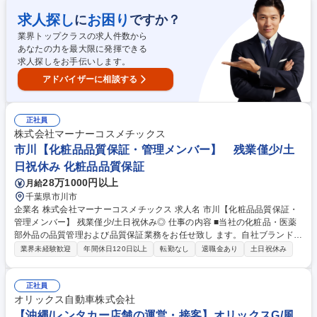
を円滑に推進できるよう、サポートをお願いします。 また、習熟度と適性
とご本人のご希望に応じて営業職へのキャリアチェンジなども柔軟に考慮
求人探し
お困り
に
ですか？
いたします。 募集職種 【広島/営業事務】100人乗っても大丈夫！のCMで
業界トップクラスの求人件数から
おなじみ/東証スタンダード上場
あなたの力を最大限に発揮できる
求人探しをお手伝いします。
アドバイザーに相談する
正社員
株式会社マーナーコスメチックス
市川【化粧品品質保証・管理メンバー】 残業僅少/土
日祝休み 化粧品品質保証
28万1000円以上
月給
千葉県市川市
企業名 株式会社マーナーコスメチックス 求人名 市川【化粧品品質保証・
管理メンバー】 残業僅少/土日祝休み◎ 仕事の内容 ■当社の化粧品・医薬
部外品の品質管理および品質保証業務をお任せ致し ます。自社ブランド製
品の他、基礎化粧品をメインとするOEM製品も約200社程度担当してお
業界未経験歓迎
年間休日120日以上
転勤なし
退職金あり
土日祝休み
り、様々な原料や製品に携わることが可能。 【詳細】◆検査、出荷判定◆
QMS維持管理◆製品標準書作成および手順書管理◆薬事販売名届出申請◆
クレーム対応等 【キャリア】技術開発部では、研究開発・品質管理・薬事
正社員
に分かれており、適性や希望に応じて研究や薬事に携わることも可能で
オリックス自動車株式会社
す。 【期待】多数の種類を扱うため、それぞれに合った適切な品質管理を
【沖縄/レンタカー店舗の運営・接客】オリックスG/風