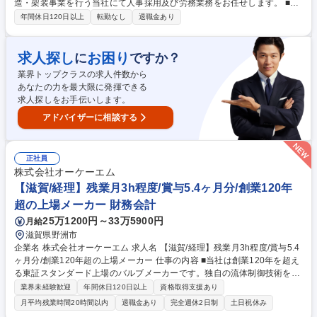
造・架装事業を行う当社にて人事採用及び労務業務をお任せします。 ■ま
ずは中途採用からスタート。慣れたら労務へ幅を広げ、将来的には様々な
年間休日120日以上
転勤なし
退職金あり
人事労務業務を経験できるポジションです。 ■中途採用実務（選考調整、
面接、内定者フォローなど） 【業務に慣れた後】労務管理（勤怠管理、各
種手続きなど） ■人事制度の運用（昇給・賞与査定、調整会議の運営な
求人探し
お困り
に
ですか？
ど） ■将来的には新卒採用、教育研修の立案、人事企画などへ挑戦 いすゞ
業界トップクラスの求人件数から
グループの安定した土壌で、定型業務から組織を動かす施策の実行まで幅
あなたの力を最大限に発揮できる
広く携わり、段階的に人事・労務のスペシャリストとしてのキャリアを構
求人探しをお手伝いします。
築できる環境です。 募集職種 【人事担当（中途採用メイン）】いすゞ10
0%出資/賞与実績6ヶ月/福利厚生充実◎
アドバイザーに相談する
正社員
株式会社オーケーエム
【滋賀/経理】残業月3h程度/賞与5.4ヶ月分/創業120年
超の上場メーカー 財務会計
25万1200円～33万5900円
月給
滋賀県野洲市
企業名 株式会社オーケーエム 求人名 【滋賀/経理】残業月3h程度/賞与5.4
ヶ月分/創業120年超の上場メーカー 仕事の内容 ■当社は創業120年を超え
る東証スタンダード上場のバルブメーカーです。独自の流体制御技術を強
みに船舶やプラントなど世界十数カ国へ製品を展開。そんな当社にて経理
業界未経験歓迎
年間休日120日以上
資格取得支援あり
職をご担当いただきます。 ■日次経理、売買掛金管理、出納、月次決算な
月平均残業時間20時間以内
退職金あり
完全週休2日制
土日祝休み
ど経理業務全般を担当。■背景・ミッション：組織強化と中核人材育成に