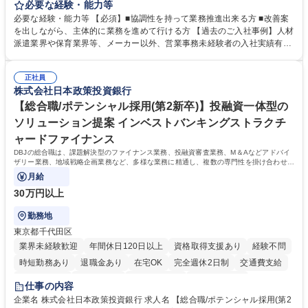
の作成・カタログ送付・来客対応・営業所内で発生する事務業務や業務改
必要な経験・能力等
善をお任せ。 【教育制度】ご入社後、育成担当とペアになりながらOJTに
必要な経験・能力等 【必須】■協調性を持って業務推進出来る方 ■改善案
て業務を覚えていただくことが可能です。業務システムがきちんと構築さ
を出しながら、主体的に業務を進めて行ける方 【過去のご入社事例】人材
れているため、スムーズに仕事に慣れることができる環境です。また、
派遣業界や保育業界等、メーカー以外、営業事務未経験者の入社実績有
「チームで成果を出す文化」があり、良いやり方を積極的に共有しながら
【当社の事務職について】単なる事務ではなく主体性を発揮したサポート
常に改善を目指す風土のため、安心して業務に取り組んでいただけます。
により、キーエンスの付加価値向上に貢献します。ベースの定型業務に加
募集職種 【大阪・京都・滋賀】営業事務 ※未経験可
正社員
えて、お客様や社員の状況に合わせ、能動的なサポート、改善の動きも期
株式会社日本政策投資銀行
待され。組織を支えるスペシャリストとして、チームに貢献し、結果的に
社員から頼られる存在になることができます。平均19:30の退勤以降の業
【総合職/ポテンシャル採用(第2新卒)】投融資一体型の
務の持ち帰りも禁止されており、メリハリのある働き方となります。 学
ソリューション提案 インベストバンキングストラクチ
歴・資格 学歴：大学院 大学 高専 短大 語学力： 資格：
ャードファイナンス
DBJの総合職は、課題解決型のファイナンス業務、投融資審査業務、M＆Aなどアドバイ
ザリー業務、地域戦略企画業務など、多様な業務に精通し、複数の専門性を掛け合わせて
広く社会に貢献していく職種です。
月給
30万円以上
勤務地
東京都千代田区
業界未経験歓迎
年間休日120日以上
資格取得支援あり
経験不問
時短勤務あり
退職金あり
在宅OK
完全週休2日制
交通費支給
駅近5分以内
土日祝休み
第二新卒歓迎
寮・社宅あり
仕事の内容
食事補助あり
託児所あり
企業名 株式会社日本政策投資銀行 求人名 【総合職/ポテンシャル採用(第2