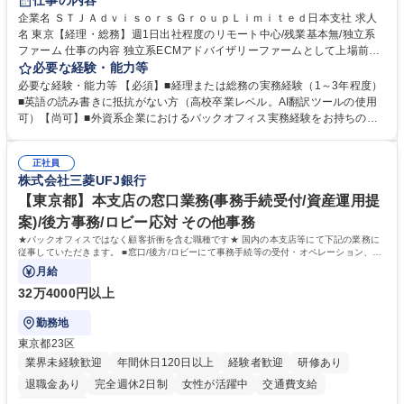
仕事の内容
企業名 ＳＴＪＡｄｖｉｓｏｒｓＧｒｏｕｐＬｉｍｉｔｅｄ日本支社 求人
名 東京【経理・総務】週1日出社程度のリモート中心/残業基本無/独立系
ファーム 仕事の内容 独立系ECMアドバイザリーファームとして上場前後
の資本市場戦略を設計する当社にて経理・総務をお任せします。基礎的な
必要な経験・能力等
バックオフィス業務からスタートし組織を支える専任担当として広く活躍
必要な経験・能力等 【必須】■経理または総務の実務経験（1～3年程度）
できる環境です。 ■日常経理、月次および年次決算サポート業務 ■本国
■英語の読み書きに抵抗がない方（高校卒業レベル。AI翻訳ツールの使用
（グローバル）との英文メール対応（AI翻訳ツール等を使用しての対応で
可）【尚可】■外資系企業におけるバックオフィス実務経験をお持ちの方
問題ございません） ■オフィス環境整備、郵便物の発送・受取等の総務業
【必須・尚可要件】簿記などの特別な資格や、TOEIC等のスコアは求めて
務全般 ■その他バックオフィス関連サポート ※ご経験に合わせて無理なく
おりません。日々の事務処理を丁寧かつ正確に行える方を歓迎します。
業務をお任せします。残業も基本的には発生せず、ご自身のペースで業務
正社員
【働き方について】現在は週4日程度の在宅勤務を実施しており、ワーク
株式会社三菱UFJ銀行
を進めやすく定着率の高い環境です。 募集職種 東京【経理・総務】週1日
ライフバランスを重視する方に最適な環境です（フルリモートも面接で相
出社程度のリモート中心/残業基本無/独立系ファーム
談可）。【求める人物像】幅広いバックオフィス業務に柔軟に対応でき、
【東京都】本支店の窓口業務(事務手続受付/資産運用提
社内外と円滑にコミュニケーションを取りながら業務を推進できる方 学
案)/後方事務/ロビー応対 その他事務
歴・資格 学歴：大学院 大学 高専 短大 専修学校 高校 語学力： 資格：
★バックオフィスではなく顧客折衝を含む職種です★ 国内の本支店等にて下記の業務に
従事していただきます。 ■窓口/後方/ロビーにて事務手続等の受付・オペレーション、お
客様対応
月給
32万4000円以上
勤務地
東京都23区
業界未経験歓迎
年間休日120日以上
経験者歓迎
研修あり
退職金あり
完全週休2日制
女性が活躍中
交通費支給