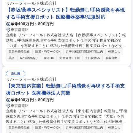
リバーフィールド株式会社
【赤坂/薬事スペシャリスト】転勤無し/手術感覚を再現
する手術支援ロボット 医療機器薬事/法規対応
400万円～800万円
年俸
東京都港区
企業名 リバーフィールド株式会社 求人名 【赤坂/薬事スペシャリスト】転
勤無し/手術感覚を再現する手術支援ロボット 仕事の内容 世界で初めて
「力覚」を再現することに成功した低侵襲外科手術支援ロボットなど次世
代の医療機器を研究・開発および販売する当社で医療機器(薬機法クラス1
業界未経験歓迎
副業・WワークOK
月平均残業時間20時間以内
転勤なし
～3)の薬事申請対応をお任せいたします。 【国内薬事申請】■PMDA及び
英語
時短勤務あり
在宅OK
完全週休2日制
土日祝休み
服装自由
第三者認証機関へ薬事申請するための文書作成及び変更管理 ■薬事申請に
関するPMDA及び第三者認証機関等との相談・照会・調査対応 ■製造販売
業、製造業、販売業、修理業の業態管理業務 ■国内及び海外規制当局等か
正社員
らの法規制情報収集活動、動向調査 ■設計開発文書レビュー 【海外薬事申
リバーフィールド株式会社
請】■海外規制当局への薬事申請書類の作成・申請・相談・照会対応 募集
【東京/国内営業】転勤無し/手術感覚を再現する手術支
職種 【赤坂/薬事スペシャリスト】転勤無し/手術感覚を再現する手術支援
援ロボット 医療機器法人営業
ロボット
400万円～800万円
年俸
東京都港区
企業名 リバーフィールド株式会社 求人名 【東京/国内営業】転勤無し/手術
感覚を再現する手術支援ロボット 仕事の内容 世界で初めて「力覚」を再
現することに成功した低侵襲外科手術支援ロボットなど次世代の医療機器
を研究・開発および販売する当社で国内営業を担当。新規提案から導入後
業界未経験歓迎
副業・WワークOK
月平均残業時間20時間以内
転勤なし
のフォローまで一貫して担います。 ■既存施設への営業と関係構築 ■症例