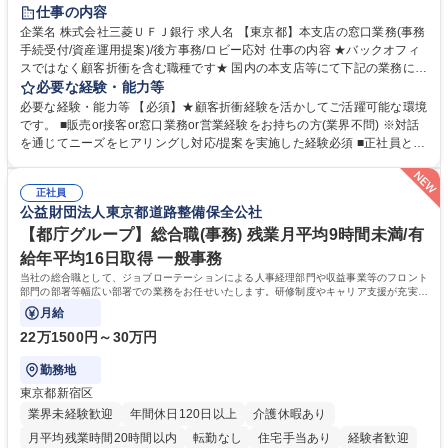
土日祝休み
仕事の内容
企業名 株式会社三菱ＵＦＪ銀行 求人名 【東京都】本支店の窓口業務(事務
手続受付/資産運用提案)/後方事務/ロビー応対 仕事の内容 ★バックオフィ
スではなく顧客折衝を含む職種です★ 国内の本支店等にて下記の業務に従
事していただきます。 ■窓口/後方/ロビーにて事務手続等の受付・オペレ
必要な経験・能力等
ーション、お客様対応 ■窓口にて、ご来店された個人のお客様に対して金
必要な経験・能力等 【必須】★顧客折衝経験を活かしてご活躍可能な環境
融商品のご提案 ■効率的な事務運用の検討・構築等 ≪業務紹介：ご応募前
です。 ■販売or接客or窓口業務or営業経験をお持ちの方(業界不問) ※対話
に必ずご覧ください≫ ※記事 https://www.mysite.bk.mufg.jp/career/circle/
を通じてニーズをヒアリングし対応/提案を実施した経験必須 ■正社員とし
article17/ ※動画 https://youtu.be/H-S7HaJqqbg 募集職種 【東京都】本支
ての就業経験1年以上 【歓迎】■金融業界での就業経験■銀行での預金為替
店の窓口業務(事務手続受付/資産運用提案)/後方事務/ロビー応対
事務経験 ■金融商品の提案・販売経験 ≪魅力≫研修やOJT環境が整ってい
正社員
るので安心して入行いただけます。 幅広いキャリアの選択肢があり、公募
公益財団法人東京都道路整備保全公社
や社内副業等を活用し、 一人ひとりが挑戦できるカルチャーが浸透してい
ます。 学歴・資格 学歴：大学院 大学 高専 短大 専修学校 高校 語学力：
【都庁グループ】総合職(事務) 残業月平均9時間未満/有
資格：
給年平均16日取得 一般事務
当社の総合職として、ジョブローテーションによる人事経理部門や収益事業等のフロント
部門の部署等幅広い部署での業務をお任せいたします。研修制度やキャリア支援が充実し
ております！ ※下記業務詳細
月給
22万1500円～30万円
勤務地
東京都新宿区
業界未経験歓迎
年間休日120日以上
介護休暇あり
月平均残業時間20時間以内
転勤なし
住宅手当あり
経験者歓迎