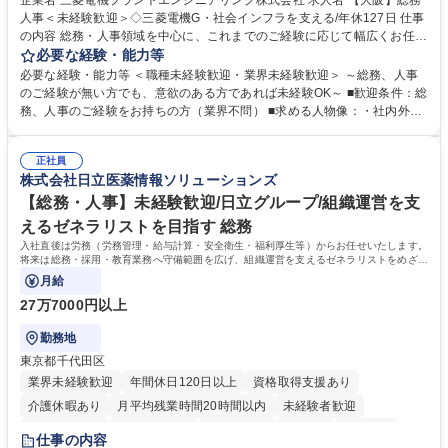
企業名 三菱電機プラントエンジニアリング株式会社 求人名 【大阪】総務
人事＜未経験歓迎＞◇三菱電機G・社会インフラを支える/年休127日 仕事
の内容 総務・人事領域を中心に、これまでのご経験に応じて幅広くお任せ
します。 ＜具体的には＞ ・総務/人事労務（給与・社保・勤怠管理など）
必要な経験・能力等
・採用・教育研修 ・福利厚生運用 など ※基本的には事務所勤務ですが、
必要な経験・能力等 ＜職種未経験歓迎・業界未経験歓迎＞ ～総務、人事
採用や教育等の業務内容により、関西圏以外への日帰り・宿泊を伴う国内
のご経験が無い方でも、意欲のある方であれば未経験OK～ ■歓迎条件：総
出張もございます。 ※担当業務を持ちつつ、お互いに助け合いながら、総
務、人事のご経験をお持ちの方（業界不問） ■求める人物像：・社内外の
務部という組織として協力しながら進める体制です。 募集職種 【大阪】
関係各部門との調整を率先して行い、業務を円滑に遂行できる協調性やコ
総務人事＜未経験歓迎＞◇三菱電機G・社会インフラを支える/年休127日
ミュニケーション能力を持っている方 ・人事総務領域に興味がありゼネラ
正社員
リスト志向をお持ちの方 学歴・資格 学歴：大学院 大学 語学力： 資格：
株式会社日立医薬情報ソリューションズ
【総務・人事】未経験歓迎/日立グループ/組織運営を支
えるゼネラリストを目指す 総務
入社直後は労務（労務管理・給与計算・安全衛生・福利厚生等）からお任せいたします。
将来は総務・採用・教育業務へ守備範囲を広げ、組織運営を支えるゼネラリストをめざせ
ます。
月給
27万7000円以上
勤務地
東京都千代田区
業界未経験歓迎
年間休日120日以上
資格取得支援あり
介護休暇あり
月平均残業時間20時間以内
未経験者歓迎
住宅手当あり
時短勤務あり
退職金あり
在宅OK
賞与あり
仕事の内容