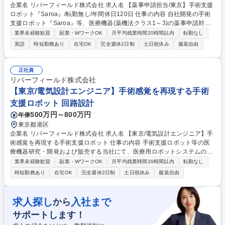
企業名 リバーフィールド株式会社 求人名 【薬事申請担当/東京】手術支援
ロボット『Saroa』/転勤無し/年間休日120日 仕事の内容 自社開発の手術
支援ロボット『Saroa』等、医療機器(薬機法クラス1～3)の薬事申請対応
をお任せいたします。PMDAとの折衝から申請書類の作成、業許可の維持
業界未経験歓迎
副業・WワークOK
月平均残業時間20時間以内
転勤なし
管理まで、製品が世に出るための重要ミッションです。 【国内薬事申請】
英語
時短勤務あり
在宅OK
完全週休2日制
土日祝休み
服装自由
■PMDA及び第三者認証機関へ薬事申請するための文書作成及び変更管理
■薬事申請に関するPMDA及び第三者認証機関等との相談・照会・調査対
応 ■製造販売業、製造業、販売業、修理業の業態管理業務 ■国内及び海外
正社員
規制当局等からの法規制情報収集活動、動向調査 ■設計開発文書レビュー
リバーフィールド株式会社
【海外薬事申請】■海外規制当局への薬事申請書類の作成・申請・相談・
【東京/電気設計エンジニア】手術感覚を再現する手術
照会対応 募集職種 【薬事申請担当/東京】手術支援ロボット『Saroa』/転
支援ロボット 回路設計
勤無し/年間休日120日
500万円～800万円
年俸
東京都港区
企業名 リバーフィールド株式会社 求人名 【東京/電気設計エンジニア】手
術感覚を再現する手術支援ロボット 仕事の内容 手術支援ロボット等の医
療機器研究・開発および販売する当社にて、医療用ロボットシステムの電
気設計エンジニアをお任せします。 【具体的に】■手術支援ロボットの回
業界未経験歓迎
副業・WワークOK
月平均残業時間20時間以内
転勤なし
路設計業務■製品設計■仕様書及び報告書などドキュメント作成■試作■安
時短勤務あり
在宅OK
完全週休2日制
土日祝休み
服装自由
全試験 ■開発環境、ツール OrCAD、Visio、DraftSight、Solidworks 募集
職種 【東京/電気設計エンジニア】手術感覚を再現する手術支援ロボット
求人探し
入社まで
から
サポートします！