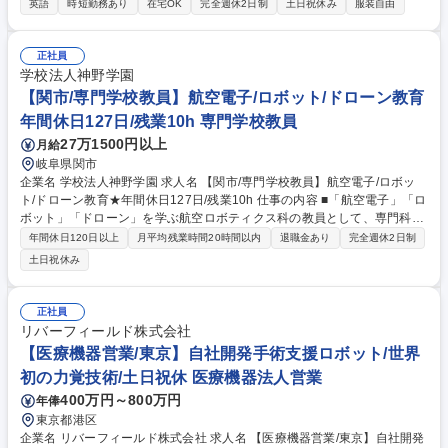
英語
時短勤務あり
在宅OK
完全週休2日制
土日祝休み
服装自由
数拡大に向けた提案 ■新規導入に向けた交渉やデモ実施 ■学会での製品説
明 ■市場調査に基づく営業企画立案 【仕事の魅力】現場の中核メンバーと
して裁量を持って活躍できます。将来的にはチームを牽引する役割も期待
正社員
されており、事業拡大と共に成長できる環境です。 募集職種 【東京/国内
学校法人神野学園
営業】転勤無し/手術感覚を再現する手術支援ロボット
【関市/専門学校教員】航空電子/ロボット/ドローン教育
年間休日127日/残業10h 専門学校教員
27万1500円以上
月給
岐阜県関市
企業名 学校法人神野学園 求人名 【関市/専門学校教員】航空電子/ロボッ
ト/ドローン教育★年間休日127日/残業10h 仕事の内容 ■「航空電子」「ロ
ボット」「ドローン」を学ぶ航空ロボティクス科の教員として、専門科目
の教育、担任業務等をお任せします。経験を活かし、次世代のプロを育て
年間休日120日以上
月平均残業時間20時間以内
退職金あり
完全週休2日制
るやりがいある仕事になります。 【具体的な業務内容】 専門科目等の教
土日祝休み
育への従事、担任業務、学生指導、学生募集活動、学科運営に関わる諸業
務を担当していただきます。【教育内容】本学科では、ロボットと航空の
両分野を学ぶことで、航空業界のみならず幅広い産業のロボティクス化に
正社員
対応できる人材を育成しています。教育を通じてその実現に貢献していた
リバーフィールド株式会社
だきます。★教育経験がなくても、ベテラン教員がサポートする体制が整
【医療機器営業/東京】自社開発手術支援ロボット/世界
っているため安心です。 募集職種 【関市/専門学校教員】航空電子/ロボッ
初の力覚技術/土日祝休 医療機器法人営業
ト/ドローン教育★年間休日127日/残業10h
400万円～800万円
年俸
東京都港区
企業名 リバーフィールド株式会社 求人名 【医療機器営業/東京】自社開発