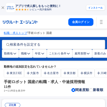
アプリで求人探しをもっと便利に！
インストール
レビュー高評価
無料
会員ログイン
/
転職・求人トップ
手術ロボット 国産
検索条件を設定する
勤務地
職種
年収
こだわり条件
雇用形態
新着のみ
勤務地の追加設定を忘れていませんか？
東京23区
大阪市
名古屋市
東京都
横浜市
川崎
手術ロボット 国産の転職・求人・中途採用情報
11
件
関連度順
新着順
1
〜
11
件目を表示中
正社員