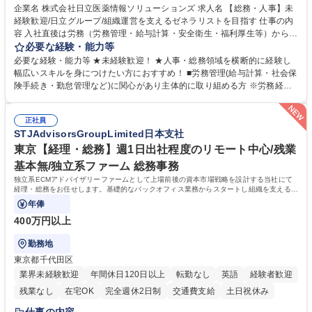
育休あり
完全週休2日制
交通費支給
土日祝休み
寮・社宅あり
企業名 株式会社日立医薬情報ソリューションズ 求人名 【総務・人事】未
経験歓迎/日立グループ/組織運営を支えるゼネラリストを目指す 仕事の内
容 入社直後は労務（労務管理・給与計算・安全衛生・福利厚生等）からお
任せいたします。将来は総務・採用・教育業務へ守備範囲を広げ、組織運
必要な経験・能力等
営を支えるゼネラリストをめざせます。 ・初期業務：労働時間管理、給与
必要な経験・能力等 ★未経験歓迎！ ★人事・総務領域を横断的に経験し
計算、社会保険対応、福利厚生管理、安全衛生、健康経営推進等をお任せ
幅広いスキルを身につけたい方におすすめ！ ■労務管理(給与計算・社会保
します。ご経験に応じて、休職者管理など、幅広く経験を積んでいただき
険手続き・勤怠管理など)に関心があり主体的に取り組める方 ※労務経験
ます。 ・将来的な広がり：総務・採用・教育・税務対応・経営企画等。
者は早期にご活躍いただけます。 ■チームで仕事を推進できる方■将来は
★メンバーがマンツーマンで丁寧に教えるため、ご経験が浅くても安心！
マネジメント職として活躍したい 【尚可】■人事、労務、採用、教育業務
幅広く経験を積みたい意欲がある方に最適な環境です。 募集職種 【総
正社員
のご経験 ■労務管理（給与計算・社会保険手続き・勤怠管理など）の経験
STJAdvisorsGroupLimited日本支社
務・人事】未経験歓迎/日立グループ/組織運営を支えるゼネラリストを目
■衛生管理者の資格をお持ちの方 学歴・資格 学歴：大学院 大学 高専 短大
指す
専修学校 高校 語学力： 資格：
東京【経理・総務】週1日出社程度のリモート中心/残業
基本無/独立系ファーム 総務事務
独立系ECMアドバイザリーファームとして上場前後の資本市場戦略を設計する当社にて
経理・総務をお任せします。基礎的なバックオフィス業務からスタートし組織を支える専
任担当として広く活躍できる環境です。
年俸
400万円以上
勤務地
東京都千代田区
業界未経験歓迎
年間休日120日以上
転勤なし
英語
経験者歓迎
残業なし
在宅OK
完全週休2日制
交通費支給
土日祝休み