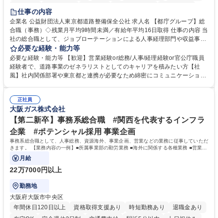
研修あり
退職金あり
賞与あり
完全週休2日制
交通費支給
仕事の内容
駅近5分以内
資格取得手当あり
食事補助あり
企業名 公益財団法人東京都道路整備保全公社 求人名 【都庁グループ】総
合職（事務）◇残業月平均9時間未満／有給年平均16日取得 仕事の内容 当
社の総合職として、ジョブローテーションによる人事経理部門や収益事業
等のフロント部門の部署等幅広い部署での業務をお任せいたします。研修
必要な経験・能力等
制度やキャリア支援が充実しております！ ※下記業務詳細 【業務詳細】■
必要な経験・能力等 【歓迎】営業経験or総務/人事/経理経験or官公庁職員
管理部門：広報、人事、経理など当公社の運営に係る管理業務 ■収益部
経験者で、道路事業のゼネラリストとしてのキャリアを積みたい方【社
門：駐車場の新規開拓、管理運営、新宿駅西口広場の「イベントコーナ
風】社内関係部署や東京都と連携が必要なため綿密にコミュニケーション
ー」などの管理運営 ■道路部門：整備の急がれる骨格幹線道路や木造住宅
を図っています。 【業務の魅力】■幅広く携われる：総合職（事務）で
密集地域の特定整備路線の用地取得、道路に関する普及啓発事業、都内の
は、駐車場の管理運営や道路用地の取得、公益財団法人の中枢を担う管理
道路施設や道路工事現場の見学ツアー事業 ※入社後は上記いずれかの部門
正社員
部門など多岐に渡る業務を経験できます。 ■様々なプロジェクト：駐車場
大阪ガス株式会社
へ配属。※業務内容変更の範囲：会社の定める業務 募集職種 【都庁グル
事業の他、新宿駅西口広場内に設置された照明を兼ねた広告「ブライトサ
ープ】総合職（事務）◇残業月平均9時間未満／有給年平均16日取得
イン」の管理運営を行うなど、事業収益を生み出す活動を積極的に行って
【第二新卒】事務系総合職 #関西を代表するインフラ
います。 学歴・資格 学歴：大学院 大学 高専 短大 専修学校 高校 語学力：
企業 #ポテンシャル採用 事業企画
資格：
事務系総合職として、人事総務、資源海外、事業企画、営業などの業務に従事していただ
きます。 【業務内容の一例】■所属事業部の勤労業務 ■海外に関係する各種業務 ■営業部
門の企画スタッフ、ルート営業
月給
22万7000円以上
勤務地
大阪府大阪市中央区
年間休日120日以上
資格取得支援あり
時短勤務あり
退職金あり