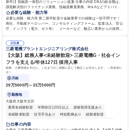
新卒)】投融資一体型のソリューション提案 仕事の内容 DBJの総合職は、
課題解決型のファイナンス業務、投融資審査業務、M＆Aなどアドバイザ
リー業務、地域戦略企画業務など、多様な業務に精通し、複数の専門性を
必要な経験・能力等
掛け合わせて広く社会に貢献していく職種です。 入社後は、横断的なロー
必要な経験・能力等 第二新卒歓迎※金融業界での経験は一切不問です！
テーションを経て適性や専門性に応じたキャリアを形成していただきま
商社、不動産デベロッパー、コンサルティングファーム、監査法人、官公
す。総合職として入社いただき、下記いずれかの部門でご活躍いただきま
庁、インフラ（電力、ガス等）、メーカーなど、幅広い業界からの採用実
す。※未経験の方に関しては、入行後3ヶ月間の金融の実務を学んでいた
績があります。 ＜求める人物像＞DBJでは、強い社会的使命感をもち、今
だく研修を準備しております。 ・法人RM業務・金融機能業務・コーポレ
後の日本のあり方を俯瞰する総合性と、金融分野のフロンティアを切り拓
ート・ナレッジ業務 ※それぞれの業務内容に関しては、別途その他労働条
正社員
く高い志を併せもった人材を求めています。ポテンシャル採用（第2新
三菱電機プラントエンジニアリング株式会社
件備考欄に記載 募集職種 【総合職/ポテンシャル採用(第2新卒)】投融資一
卒）では、金融業界での経験や知識を問いません。新たな時代を見据え
体型のソリューション提案
て、複雑化する社会課題の解決に向けて先鞭をつける役割を担いたい、と
【大阪】総務人事<未経験歓迎> 三菱電機G・社会イン
いう気概をお持ちの方を心待ちにしています。 学歴・資格 学歴：大学院
フラを支える/年休127日 採用人事
大学 語学力： 資格：
総務・人事領域を中心に、これまでのご経験に応じて幅広くお任せします。 ＜具体的に
は＞
月給
29万5000円～33万5000円
勤務地
大阪府大阪市北区
業界未経験歓迎
年間休日120日以上
資格取得支援あり
未経験者歓迎
住宅手当あり
時短勤務あり
経験者歓迎
退職金あり
在宅OK
賞与あり
完全週休2日制
交通費支給
仕事の内容
駅近5分以内
土日祝休み
服装自由
寮・社宅あり
食事補助あり