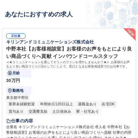
てに関するユニットやパーツごとに分業し行っているため力仕事はほとん
どございません。 募集職種 【東京/機械設計アシスタント】業界未経験歓
あなたにおすすめの求人
迎/転勤無/残業20h
正社員
キリンアンドコミュニケーションズ株式会社
中野本社【お客様相談室】お客様のお声をもとにより良
い商品づくりへ貢献 インバウンドコールスタッフ
≪★コミュニケーションを通してキリンのファンを増やしませんか？★≫ お客様のお声
をより良い商品づくりに活かしていく上で、窓口となるお客様相談室でのお仕事です。
月給
30万円
勤務地
東京都中野区
業界未経験歓迎
年間休日120日以上
退職金あり
在宅OK
賞与あり
交通費支給
土日祝休み
寮・社宅あり
仕事の内容
企業名 キリンアンドコミュニケーションズ株式会社 求人名 中野本社【お
客様相談室】お客様のお声をもとにより良い商品づくりへ貢献 仕事の内容