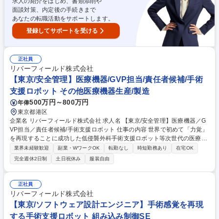
求人の紹介をはじめ、書類添削や
面談対策、内定後の手続きまで
あなたの転職活動をサポートします。
登録してサポートを受ける
正社員
リバーフィールド株式会社
【東京/安全管理】医療機器/GVP担当/責任者候補/手術
支援ロボット その他医療機器生産/製造
500万円～800万円
年俸
東京都港区
企業名 リバーフィールド株式会社 求人名 【東京/安全管理】医療機器／G
VP担当／責任者候補/手術支援ロボット 仕事の内容 世界で初めて「力覚」
を再現することに成功した低侵襲外科手術支援ロボット等次世代の医療機
器を研究/開発/販売する当社にて安全管理業務を担当。安全情報の収集や
業界未経験歓迎
副業・WワークOK
転勤なし
時短勤務あり
在宅OK
不具合対応等に加え、体制構築をお任せします。 ■市販後安全情報の収集
完全週休2日制
土日祝休み
服装自由
や評価、不具合等の報告対応 ■安全管理手順書の整備、国内外規制対応な
どの体制構築 ■品質保証(QA)や薬事(RA)との連携 ■社内への安全管理教育
と報告体制の整備 【仕事の魅力】少人数組織のため仕組みづくりに一貫し
正社員
て携われます。今後ASEANや欧米へ展開予定であり、事業に直結する安
リバーフィールド株式会社
全活動に挑戦できます。 募集職種 【東京/安全管理】医療機器／GVP担当
【東京/ソフトウェア設計エンジニア】手術感覚を再現
／責任者候補/手術支援ロボット
する手術支援ロボット 組み込み制御SE