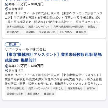
500万円～800万円
年俸
東京都港区
企業名 リバーフィールド株式会社 求人名 【東京/ソフトウェア設計エンジ
ニア】手術感覚を再現する手術支援ロボット 仕事の内容 手術支援ロボッ
ト等の医療機器研究・開発および販売する当社にて、医療用ロボットシス
テムのソフトウェア設計エンジニアをお任せいたします。 【具体的に】■
業界未経験歓迎
副業・WワークOK
月平均残業時間20時間以内
転勤なし
医療機器に搭載するソフトウェアの要件定義/設計/実装/評価■QMS(ISO13
時短勤務あり
在宅OK
完全週休2日制
土日祝休み
服装自由
485等)に準拠した開発プロセスの計画/管理/文書化 リスクマネジメント(IS
O14971+IEC62304)に基づくリスクアセスメント実施■開発ドキュメント
(要求仕様書/設計書/試験仕様書/報告書等)の作成/レビュー■規制当局(監査/
正社員
申請資料作成等)や外部試験(安全試験等)対応における技術的サポート■他
リバーフィールド株式会社
部署(品質保証/薬事/製造)との連携/調整 募集職種 【東京/ソフトウェア設計
【東京/機械設計アシスタント】業界未経験歓迎/転勤無/
エンジニア】手術感覚を再現する手術支援ロボット
残業20h 機構設計
400万円～600万円
年俸
東京都港区
企業名 リバーフィールド株式会社 求人名 【東京/機械設計アシスタント】
業界未経験歓迎/転勤無/残業20h 仕事の内容 手術支援ロボット等の医療機
器を研究・開発・販売する当社にて、機械設計のアシスタント業務をお任
せいたします。。開発エンジニアと確認/連携をとりながら、正確且つ効率
業界未経験歓迎
副業・WワークOK
転勤なし
時短勤務あり
在宅OK
的に業務を進めていただきます。 【詳細】入社後はCADを使用した製図
完全週休2日制
土日祝休み
服装自由
や開発の作成した仕様書に沿った試作品の評価実験/データ整理/報告書作
成また試作品の組み立てをお任せいたします。将来的には評価/製造治具の
機械設計や開発の構想設計を元に詳細設計等もお任せいたします。組み立