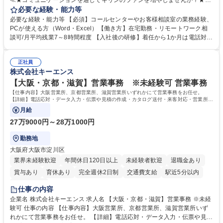
≪★コミュニケーションを通してキリンのファンを増やしませんか？★≫
お客様のお声をより良い商品づくりに活かしていく上で、窓口となるお客
必要な経験・能力等
様相談室でのお仕事です。 日々お客様からいただくキリングループへのご
必要な経験・能力等 【必須】コールセンターやお客様相談室の業務経験、
意見を、企業活動に活かしています。お客様からの声に迅速かつ誠意をも
PCが使える方（Word・Excel）【働き方】在宅勤務・リモートワーク相
って対応、情報提供するとともにグループ内活動に反映しています。 【具
談可/月平均残業7～8時間程度 【入社後の研修】着任から1か月は電話対応
体的には】電話応対、メール、お手紙対応、ご指摘品調査報告書作成、有
のOJTを中心に実施し、電話対応に慣れた段階でメール・手紙のOJTを実
人チャットボット対応など。 【1日の対応件数】■電話：月間一人当たり
施する予定です。独り立ち以降もしっかりフォローする体制を整えていま
平均100件前後■メール・手紙：同上40件前後 募集職種 中野本社【お客様
正社員
すのでご安心ください。 【当社について】キリングループの広報機能を担
株式会社キーエンス
相談室】お客様のお声をもとにより良い商品づくりへ貢献
う会社として、お客様との出会いを大切にし、磨き上げたホスピタリティ
を込めてコミュニケーションをとりながら広報関連業務を行っておりま
【大阪・京都・滋賀】営業事務 ※未経験可 営業事務
す。 学歴・資格 学歴：大学院 大学 高専 短大 専修学校 高校 語学力： 資
【仕事内容】大阪営業所、京都営業所、滋賀営業所いずれかにて営業事務をお任せ。
格：
【詳細】電話応対・データ入力・伝票や見積の作成・カタログ送付・来客対応・営業所内
で発生する事務業務や業務改善をお任せ。
月給
27万9000円～28万1000円
勤務地
大阪府大阪市淀川区
業界未経験歓迎
年間休日120日以上
未経験者歓迎
退職金あり
賞与あり
育休あり
完全週休2日制
交通費支給
駅近5分以内
土日祝休み
仕事の内容
企業名 株式会社キーエンス 求人名 【大阪・京都・滋賀】営業事務 ※未経
験可 仕事の内容 【仕事内容】大阪営業所、京都営業所、滋賀営業所いず
れかにて営業事務をお任せ。 【詳細】電話応対・データ入力・伝票や見積