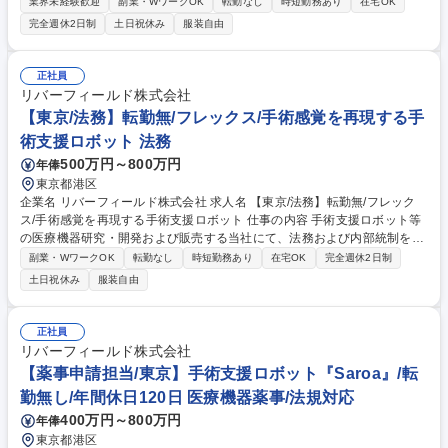
器を研究/開発/販売する当社にて品質保証を担当。QMSの維持改善/監査対
業界未経験歓迎
副業・WワークOK
転勤なし
時短勤務あり
在宅OK
応/出荷判定等を主導する責任者候補です。 ■QMS維持・改善や規程の整
完全週休2日制
土日祝休み
服装自由
備 ■内部・外部監査やサプライヤー監査対応 ■出荷判定や品質トラブル対
応、是正措置の立案 ■開発・製造部門と連携した品質リスクの対策推進
【仕事の魅力】少人数体制で裁量を持って業務推進が可能です。新製品開
正社員
発も活発で、将来的には欧米等の海外事業に携わる機会もあります。 募集
リバーフィールド株式会社
職種 【東京/品質保証】医療機器／QMS担当／責任者候補/手術支援ロボッ
【東京/法務】転勤無/フレックス/手術感覚を再現する手
ト
術支援ロボット 法務
500万円～800万円
年俸
東京都港区
企業名 リバーフィールド株式会社 求人名 【東京/法務】転勤無/フレック
ス/手術感覚を再現する手術支援ロボット 仕事の内容 手術支援ロボット等
の医療機器研究・開発および販売する当社にて、法務および内部統制をご
担当いただきます。事業拡大に伴い、契約法務やJ-SOX、コンプライアン
副業・WワークOK
転勤なし
時短勤務あり
在宅OK
完全週休2日制
ス構築まで横断的に対応します。 ■各種契約書の作成・レビュー ■新規事
土日祝休み
服装自由
業の法的リスク整理 ■J-SOX内部統制の整備・運用 ■統制設計や評価の実
施 ■社内規程の整備や通報対応 ■取締役会業務と弁護士連携 【仕事の魅
力】法務や内部統制を横断し裁量を持って取り組めます。経営に近く仕組
正社員
みづくりから携わり、成果が事業成長に直結する環境です。 募集職種
リバーフィールド株式会社
【東京/法務】転勤無/フレックス/手術感覚を再現する手術支援ロボット
【薬事申請担当/東京】手術支援ロボット『Saroa』/転
勤無し/年間休日120日 医療機器薬事/法規対応
400万円～800万円
年俸
東京都港区