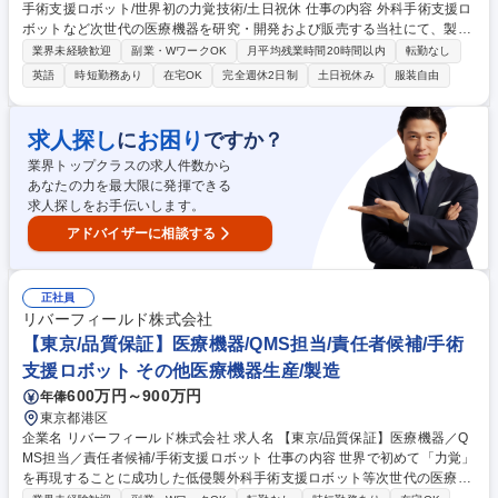
手術支援ロボット/世界初の力覚技術/土日祝休 仕事の内容 外科手術支援ロ
ボットなど次世代の医療機器を研究・開発および販売する当社にて、製品
の新規提案から導入後のフォローまで一貫してご担当いただきます。 【具
業界未経験歓迎
副業・WワークOK
月平均残業時間20時間以内
転勤なし
体的には】 ■既存医療機関への訪問・関係構築■症例数拡大に向けた活用
英語
時短勤務あり
在宅OK
完全週休2日制
土日祝休み
服装自由
提案 ■新規導入に向けた商談・デモ実施■学会展示での製品紹介および実
演 ■市場調査に基づく営業企画の立案 ◎現場の中核メンバーとして大きな
裁量を持って活躍可能です。将来的なチーム牽引も期待されており、事業
求人探し
お困り
に
ですか？
の急速な成長とともにご自身のスキルを高められる環境です。 募集職種
業界トップクラスの求人件数から
【医療機器営業/東京】自社開発手術支援ロボット/世界初の力覚技術/土日
あなたの力を最大限に発揮できる
祝休
求人探しをお手伝いします。
アドバイザーに相談する
正社員
リバーフィールド株式会社
【東京/品質保証】医療機器/QMS担当/責任者候補/手術
支援ロボット その他医療機器生産/製造
600万円～900万円
年俸
東京都港区
企業名 リバーフィールド株式会社 求人名 【東京/品質保証】医療機器／Q
MS担当／責任者候補/手術支援ロボット 仕事の内容 世界で初めて「力覚」
を再現することに成功した低侵襲外科手術支援ロボット等次世代の医療機