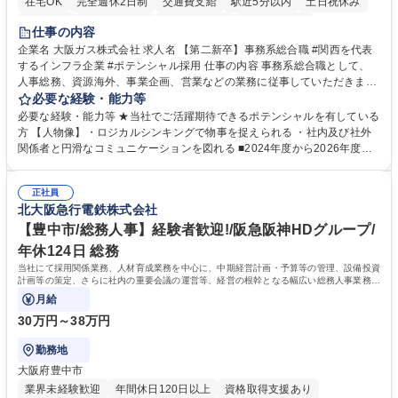
在宅OK
完全週休2日制
交通費支給
駅近5分以内
土日祝休み
服装自由
第二新卒歓迎
寮・社宅あり
食事補助あり
仕事の内容
企業名 大阪ガス株式会社 求人名 【第二新卒】事務系総合職 #関西を代表
するインフラ企業 #ポテンシャル採用 仕事の内容 事務系総合職として、
人事総務、資源海外、事業企画、営業などの業務に従事していただきま
す。 【業務内容の一例】■所属事業部の勤労業務 ■海外に関係する各種業
必要な経験・能力等
務 ■営業部門の企画スタッフ、ルート営業 【キャリアパス】入社後の配属
必要な経験・能力等 ★当社でご活躍期待できるポテンシャルを有している
ポジションで一定期間ご活躍頂いた後、本人の適性及び将来のキャリアを
方 【人物像】・ロジカルシンキングで物事を捉えられる ・社内及び社外
鑑みてジョブローテーションを行います。 【育成】OJTでの現場育成や研
関係者と円滑なコミュニケーションを図れる ■2024年度から2026年度ま
修カリキュラムを通じて、Daigasグループの業務で必要となる知識につい
での3ヵ年を対象とする「Daigasグループ中期経営計画2026」を策定しま
て学んでいただきます。 募集職種 【第二新卒】事務系総合職 #関西を代
した。https://www.osakagas.co.jp/company/press/pr2024/1777576_564
表するインフラ企業 #ポテンシャル採用
正社員
72.html ■エネルギーセキュリティの不安定化や気候変動による自然災害の
北大阪急行電鉄株式会社
甚大化など、これまで以上に社会課題解決の重要性が高まっています。
「未来の日常」の創造に向けて持続可能な社会の実現に貢献してまいりま
【豊中市/総務人事】経験者歓迎!/阪急阪神HDグループ/
す。 学歴・資格 学歴：大学院 大学 語学力： 資格：
年休124日 総務
当社にて採用関係業務、人材育成業務を中心に、中期経営計画・予算等の管理、設備投資
計画等の策定、さらに社内の重要会議の運営等、経営の根幹となる幅広い総務人事業務全
般を担当していただきます。
月給
30万円～38万円
勤務地
大阪府豊中市
業界未経験歓迎
年間休日120日以上
資格取得支援あり