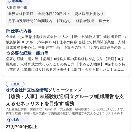
勤務地
大阪府豊中市
業界未経験歓迎
年間休日120日以上
資格取得支援あり
月平均残業時間20時間以内
転勤なし
経験者歓迎
駅ナカ
退職金あり
完全週休2日制
交通費支給
駅近5分以内
仕事の内容
土日祝休み
服装自由
昼食補助あり
食事補助あり
企業名 北大阪急行電鉄株式会社 求人名 【豊中市/総務人事】経験者歓迎！/
阪急阪神HDグループ/年休124日 仕事の内容 当社にて採用関係業務、人材
育成業務を中心に、中期経営計画・予算等の管理、設備投資計画等の策
定、さらに社内の重要会議の運営等、経営の根幹となる幅広い総務人事業
必要な経験・能力等
務全般を担当していただきます。 【主な業務内容】 ■採用関係業務および
必要な経験・能力等 【必須】■総務人事の実務経験がある方 【歓迎】■採
人材育成(社員研修)業務の推進 ■中期経営計画および予算等の管理 ■設備
用業務、人材育成に携わったことのある方 【求める人物像】 ■探求心を持
投資計画等の策定 ■社内の重要会議の運営 ■その他総務人事業務全般 【入
ち前向きに業務に取り組める方 ■臆せずに部門・会社を超えたコミュニケ
社後】入社後は採用や育成をメインに担当し将来的には経営根幹に関わる
ーションの取れる方 ■自分で考えて行動のできる方 ■第二の創業期を迎え
総務人事業務全般へ幅広く従事していただきます。 募集職種 【豊中市/総
る当社で組織の次代を担うネクスト人材として長期的に成長したい方 ■周
務人事】経験者歓迎！/阪急阪神HDグループ/年休124日
正社員
囲のメンバーと協調しつつ主体性を持って能動的に業務を推進できる方 学
株式会社日立医薬情報ソリューションズ
歴・資格 学歴：大学院 大学 高専 短大 専修学校 高校 語学力： 資格：
【総務・人事】未経験歓迎/日立グループ/組織運営を支
えるゼネラリストを目指す 総務
入社直後は労務（労務管理・給与計算・安全衛生・福利厚生等）からお任せいたします。
将来は総務・採用・教育業務へ守備範囲を広げ、組織運営を支えるゼネラリストをめざせ
ます。
月給
27万7000円以上