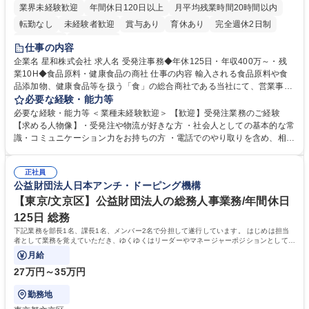
業界未経験歓迎
年間休日120日以上
月平均残業時間20時間以内
転勤なし
未経験者歓迎
賞与あり
育休あり
完全週休2日制
交通費支給
土日祝休み
仕事の内容
企業名 星和株式会社 求人名 受発注事務◆年休125日・年収400万～・残
業10H◆食品原料・健康食品の商社 仕事の内容 輸入される食品原料や食
品添加物、健康食品等を扱う「食」の総合商社である当社にて、営業事務
として営業サポートや書類作成、データ入力、電話対応などの業務をお任
必要な経験・能力等
せします。 ・受注／出荷指示／売上管理／仕入管理／在庫管理／お客様や
必要な経験・能力等 ＜業種未経験歓迎＞ 【歓迎】受発注業務のご経験
倉庫と電話確認など、販売に関わる事務、営業サポートをお願いします。
【求める人物像】・受発注や物流が好きな方 ・社会人としての基本的な常
・入社後は商品について覚えることから始め、先輩社員OJTと共に業務を
識・コミュニケーション力をお持ちの方 ・電話でのやり取りを含め、相手
進めて頂きます。未経験から始めた方も多数活躍中です。 [業務内容の変
の要件を正しく理解し対応できる方 ・数量・在庫・出荷数などの数値を正
更の範囲:会社の定める業務] 募集職種 受発注事務◆年休125日・年収400
確に扱う業務に抵抗がない方 ・PCを業務で日常的に使用しており、四則
万～・残業10H◆食品原料・健康食品の商社
正社員
演算ができる方 ・業務ルールや指示を理解し、行動できる方 学歴・資格
公益財団法人日本アンチ・ドーピング機構
学歴：大学院 大学 短大 語学力： 資格：
【東京/文京区】公益財団法人の総務人事業務/年間休日
125日 総務
下記業務を部長1名、課長1名、メンバー2名で分担して遂行しています。 はじめは担当
者として業務を覚えていただき、ゆくゆくはリーダーやマネージャーポジションとして活
躍いただくことを期待しています。
月給
27万円～35万円
勤務地