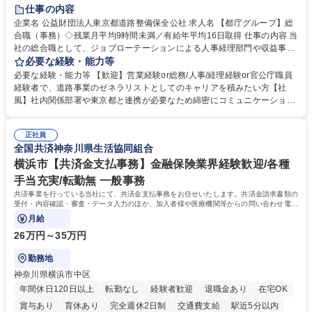
研修あり
退職金あり
賞与あり
完全週休2日制
交通費支給
仕事の内容
駅近5分以内
資格取得手当あり
食事補助あり
企業名 公益財団法人東京都道路整備保全公社 求人名 【都庁グループ】総
合職（事務）◇残業月平均9時間未満／有給年平均16日取得 仕事の内容 当
社の総合職として、ジョブローテーションによる人事経理部門や収益事業
等のフロント部門の部署等幅広い部署での業務をお任せいたします。研修
必要な経験・能力等
制度やキャリア支援が充実しております！ ※下記業務詳細 【業務詳細】■
必要な経験・能力等 【歓迎】営業経験or総務/人事/経理経験or官公庁職員
管理部門：広報、人事、経理など当公社の運営に係る管理業務 ■収益部
経験者で、道路事業のゼネラリストとしてのキャリアを積みたい方【社
門：駐車場の新規開拓、管理運営、新宿駅西口広場の「イベントコーナ
風】社内関係部署や東京都と連携が必要なため綿密にコミュニケーション
ー」などの管理運営 ■道路部門：整備の急がれる骨格幹線道路や木造住宅
を図っています。 【業務の魅力】■幅広く携われる：総合職（事務）で
密集地域の特定整備路線の用地取得、道路に関する普及啓発事業、都内の
は、駐車場の管理運営や道路用地の取得、公益財団法人の中枢を担う管理
道路施設や道路工事現場の見学ツアー事業 ※入社後は上記いずれかの部門
正社員
部門など多岐に渡る業務を経験できます。 ■様々なプロジェクト：駐車場
全国共済神奈川県生活協同組合
へ配属。※業務内容変更の範囲：会社の定める業務 募集職種 【都庁グル
事業の他、新宿駅西口広場内に設置された照明を兼ねた広告「ブライトサ
ープ】総合職（事務）◇残業月平均9時間未満／有給年平均16日取得
イン」の管理運営を行うなど、事業収益を生み出す活動を積極的に行って
横浜市【共済金支払事務】金融保険業界経験歓迎/各種
います。 学歴・資格 学歴：大学院 大学 高専 短大 専修学校 高校 語学力：
手当充実/転勤無 一般事務
資格：
共済事業を行っている当社にて、共済金支払事務をお任せいたします。共済金請求書類の
受付・内容確認・審査・データ入力のほか、加入者様や医療機関等からの問い合わせ電話
対応や書類発送等を担当します。
月給
26万円～35万円
勤務地
神奈川県横浜市中区
年間休日120日以上
転勤なし
経験者歓迎
退職金あり
在宅OK
賞与あり
育休あり
完全週休2日制
交通費支給
駅近5分以内