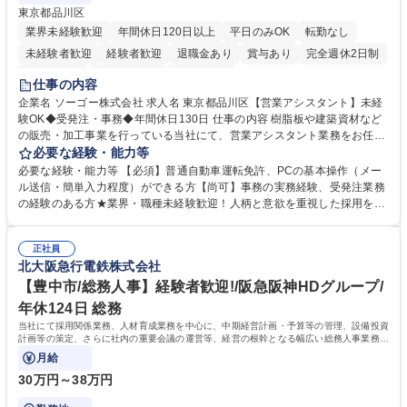
東京都品川区
業界未経験歓迎
年間休日120日以上
平日のみOK
転勤なし
未経験者歓迎
経験者歓迎
退職金あり
賞与あり
完全週休2日制
交通費支給
駅近5分以内
土日祝休み
仕事の内容
企業名 ソーゴー株式会社 求人名 東京都品川区【営業アシスタント】未経
験OK◆受発注・事務◆年間休日130日 仕事の内容 樹脂板や建築資材など
の販売・加工事業を行っている当社にて、営業アシスタント業務をお任せ
いたします。注文対応やWebデータの出力、各所への発注・加工依頼のほ
必要な経験・能力等
か、電話・メール対応等の事務業務を担当します。 ■受注・発注業務：FA
必要な経験・能力等 【必須】普通自動車運転免許、PCの基本操作（メー
Xによる注文対応、Web発注データのプリントアウト、各仕入先・協力会
ル送信・簡単入力程度）ができる方【尚可】事務の実務経験、受発注業務
社への発注および加工依頼等 ■納品書・請求書の作成および発送手配 ■商
の経験のある方★業界・職種未経験歓迎！人柄と意欲を重視した採用を行
品手配・在庫確認・納期調整 ■電話・メールでの問い合わせ対応および付
っています。 【要件】未経験歓迎！未経験からスタートして長く勤務する
随する事務全般 ※高度なPCスキルは不要です。【業務内容の変更範囲】
社員が多数在籍しています。 【求める人物像】納期優先の業界のため状況
当社の指定する業務 募集職種 東京都品川区【営業アシスタント】未経験O
正社員
変化に臨機応変かつ柔軟に対応できる方、約束を守り正確に作業を進めら
北大阪急行電鉄株式会社
K◆受発注・事務◆年間休日130日
れる方を求めています。高度なPCスキルや関数知識は一切不要です。丁
寧な指導体制が整っているため、安心してお仕事をスタートしていただけ
【豊中市/総務人事】経験者歓迎!/阪急阪神HDグループ/
ます。 学歴・資格 学歴：大学院 大学 高専 短大 専修学校 高校 語学力：
年休124日 総務
資格：
当社にて採用関係業務、人材育成業務を中心に、中期経営計画・予算等の管理、設備投資
計画等の策定、さらに社内の重要会議の運営等、経営の根幹となる幅広い総務人事業務全
般を担当していただきます。
月給
30万円～38万円