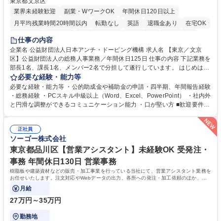
東京都文京区
業界未経験歓迎
副業・WワークOK
年間休日120日以上
月平均残業時間20時間以内
転勤なし
英語
退職金あり
在宅OK
賞与あり
育休あり
完全週休2日制
交通費支給
土日祝休み
仕事の内容
食事補助あり
企業名 公益財団法人日本アンチ・ドーピング機構 求人名 【東京／文京
区】公益財団法人の総務人事業務／年間休日125日 仕事の内容 下記業務を
部長1名、課長1名、メンバー2名で分担して遂行しています。 はじめは担
当者として業務を覚えていただき、ゆくゆくはリーダーやマネージャーポ
必要な経験・能力等
ジションとして活躍いただくことを期待しています。 【総務・人事グルー
必要な経験・能力等 ・公的助成金や補助金の申請・四半期、年間報告経験
プの業務内容】 ・人事制度関連 ・採用活動 ・教育研修の企画、実行 ・勤
・総務経験 ・PCスキル中級以上（Word、Excel、PowerPoint） ・社内外
怠管理 ・官公庁への各種提出 ・法定の会議運営（評議員会、理事会） ・
と円滑な調整ができるコミュニケーション能力 ・口が堅い方 ■歓迎要件
コンプライアンス ・内部規程やルールの管理、整備、文書管理 ・契約関
・採用業務経験 ・英語に抵抗がない方 ・営業経験 学歴・資格 学歴：大学
連 ・衛生管理 ・防災関連・公的助成金の管理・オフィス、ファシリティ
院 大学 高専 短大 専修学校 高校 語学力： 資格：
管理 ・福利厚生関連 ・職員からの問合せ、相談対応 ・その他日常の総務
正社員
ソーゴー株式会社
業務全般 募集職種 【東京／文京区】公益財団法人の総務人事業務／年間
休日125日
東京都品川区【営業アシスタント】未経験OK 受発注・
事務 年間休日130日 営業事務
樹脂板や建築資材などの販売・加工事業を行っている当社にて、営業アシスタント業務を
お任せいたします。注文対応やWebデータの出力、各所への発注・加工依頼のほか、電
話・メール対応等の事務業務を担当します。
月給
27万円～35万円
勤務地