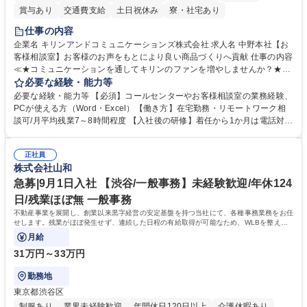
賞与あり
交通費支給
土日祝休み
寮・社宅あり
仕事の内容
企業名 キリンアンドコミュニケーションズ株式会社 求人名 中野本社【お
客様相談室】お客様のお声をもとにより良い商品づくりへ貢献 仕事の内容
≪★コミュニケーションを通してキリンのファンを増やしませんか？★≫
お客様のお声をより良い商品づくりに活かしていく上で、窓口となるお客
必要な経験・能力等
様相談室でのお仕事です。 日々お客様からいただくキリングループへのご
必要な経験・能力等 【必須】コールセンターやお客様相談室の業務経験、
意見を、企業活動に活かしています。お客様からの声に迅速かつ誠意をも
PCが使える方（Word・Excel）【働き方】在宅勤務・リモートワーク相
って対応、情報提供するとともにグループ内活動に反映しています。 【具
談可/月平均残業7～8時間程度 【入社後の研修】着任から1か月は電話対応
体的には】電話応対、メール、お手紙対応、ご指摘品調査報告書作成、有
のOJTを中心に実施し、電話対応に慣れた段階でメール・手紙のOJTを実
人チャットボット対応など。 【1日の対応件数】■電話：月間一人当たり
施する予定です。独り立ち以降もしっかりフォローする体制を整えていま
平均100件前後■メール・手紙：同上40件前後 募集職種 中野本社【お客様
正社員
すのでご安心ください。 【当社について】キリングループの広報機能を担
株式会社山和
相談室】お客様のお声をもとにより良い商品づくりへ貢献
う会社として、お客様との出会いを大切にし、磨き上げたホスピタリティ
を込めてコミュニケーションをとりながら広報関連業務を行っておりま
急募|9月1日入社 【渋谷/一般事務】未経験歓迎/年休124
す。 学歴・資格 学歴：大学院 大学 高専 短大 専修学校 高校 語学力： 資
日/残業ほぼ無 一般事務
格：
不動産事業を展開し、創業以来黒字経営の安定基盤を持つ当社にて、各種事務業務をお任
せします。残業がほぼ発生せず、連続した日程の有給取得が可能なため、WLBを整えた
い方にお勧めの環境です！
月給
31万円～33万円
勤務地
東京都渋谷区
制服あり
業界未経験歓迎
年間休日120日以上
介護休暇あり