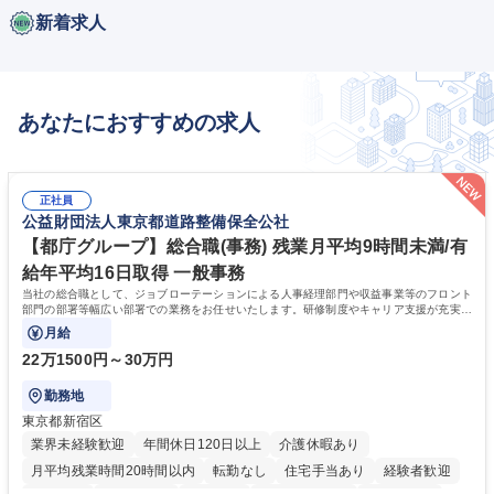
新着求人
あなたにおすすめの求人
正社員
公益財団法人東京都道路整備保全公社
【都庁グループ】総合職(事務) 残業月平均9時間未満/有
給年平均16日取得 一般事務
当社の総合職として、ジョブローテーションによる人事経理部門や収益事業等のフロント
部門の部署等幅広い部署での業務をお任せいたします。研修制度やキャリア支援が充実し
ております！ ※下記業務詳細
月給
22万1500円～30万円
勤務地
東京都新宿区
業界未経験歓迎
年間休日120日以上
介護休暇あり
月平均残業時間20時間以内
転勤なし
住宅手当あり
経験者歓迎