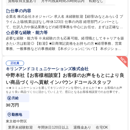
資格取得支援あり
月平均残業時間20時間以内
転勤なし
未経験者歓迎
時短勤務あり
退職金あり
在宅OK
賞与あり
仕事の内容
完全週休2日制
交通費支給
駅近5分以内
土日祝休み
服装自由
企業名 株式会社ネオジャパン 求人名 未経験歓迎【経理/みなとみらい】プ
ライム上場/残業ほぼなし/年休123日 仕事の内容 経理部門メンバーとし
寮・社宅あり
て、仕訳入力や振込業務などの経理事務を中心にお任せ。まずは正確な入
力・確認業務からスタートし、既存メンバーと一緒に業務を進めながら段
必要な経験・能力等
階的に経理知識を身につけていただきます。 【具体的には】 ■社内稟議に
必要な経験・能力等 ※未経験の方も応募可能。経理職としてキャリアを築
基づく仕訳入力 ■月末の振込業務 ■明細作成 ■伝票処理、記帳業務 ■既存
きたい方は歓迎◎ 【歓迎】■日商簿記資格をお持ちの方 ■経理事務、営業
メンバーの業務サポート 【将来的には】 ■月次決算補助 ■四半期・年次決
事務、一般事務などの事務経験 【本ポジションについて】 本ポジション
算補助 ■有価証券報告書など開示資料作成補助 ■海外子会社を含む連結決
の魅力は、プライム上場企業の経理部門で、未経験から経理キャリアをス
算補助 ※3～5年程度を目安に、徐々に決算業務へ業務範囲を広げていく
タートできる点です。まずは仕訳入力や振込業務など基礎的な業務から担
想定です。 募集職種 未経験歓迎【経理/みなとみらい】プライム上場/残業
正社員
当し、3～5年をかけて月次決算・四半期決算・開示資料作成補助などへス
キリンアンドコミュニケーションズ株式会社
ほぼなし/年休123日
テップアップできます。また、残業は通常月ほぼなく、決算月でも10時間
未満のため、無理なく経理として専門性を身につけられる環境です。 学
中野本社【お客様相談室】お客様のお声をもとにより良
歴・資格 学歴：大学院 大学 高専 短大 専修学校 高校 語学力： 資格：日商
い商品づくりへ貢献 インバウンドコールスタッフ
簿記検定1級 日商簿記検定2級
≪★コミュニケーションを通してキリンのファンを増やしませんか？★≫ お客様のお声
をより良い商品づくりに活かしていく上で、窓口となるお客様相談室でのお仕事です。
月給
30万円
勤務地
東京都中野区
業界未経験歓迎
年間休日120日以上
退職金あり
在宅OK