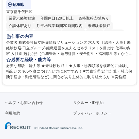
勤務地
東京都千代田区
業界未経験歓迎
年間休日120日以上
資格取得支援あり
介護休暇あり
月平均残業時間20時間以内
未経験者歓迎
住宅手当あり
時短勤務あり
退職金あり
在宅OK
賞与あり
仕事の内容
育休あり
完全週休2日制
交通費支給
土日祝休み
寮・社宅あり
企業名 株式会社日立医薬情報ソリューションズ 求人名 【総務・人事】未
経験歓迎/日立グループ/組織運営を支えるゼネラリストを目指す 仕事の内
容 入社直後は労務（労務管理・給与計算・安全衛生・福利厚生等）からお
任せいたします。将来は総務・採用・教育業務へ守備範囲を広げ、組織運
必要な経験・能力等
営を支えるゼネラリストをめざせます。 ・初期業務：労働時間管理、給与
必要な経験・能力等 ★未経験歓迎！ ★人事・総務領域を横断的に経験し
計算、社会保険対応、福利厚生管理、安全衛生、健康経営推進等をお任せ
幅広いスキルを身につけたい方におすすめ！ ■労務管理(給与計算・社会保
します。ご経験に応じて、休職者管理など、幅広く経験を積んでいただき
険手続き・勤怠管理など)に関心があり主体的に取り組める方 ※労務経験
ます。 ・将来的な広がり：総務・採用・教育・税務対応・経営企画等。
者は早期にご活躍いただけます。 ■チームで仕事を推進できる方■将来は
★メンバーがマンツーマンで丁寧に教えるため、ご経験が浅くても安心！
マネジメント職として活躍したい 【尚可】■人事、労務、採用、教育業務
幅広く経験を積みたい意欲がある方に最適な環境です。 募集職種 【総
のご経験 ■労務管理（給与計算・社会保険手続き・勤怠管理など）の経験
務・人事】未経験歓迎/日立グループ/組織運営を支えるゼネラリストを目
■衛生管理者の資格をお持ちの方 学歴・資格 学歴：大学院 大学 高専 短大
ヘルプ・お問い合わせ
リクルートID規約
指す
専修学校 高校 語学力： 資格：
利用規約
プライバシーポリシー