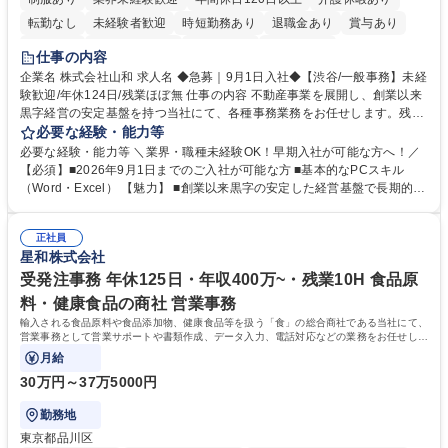
転勤なし
未経験者歓迎
時短勤務あり
退職金あり
賞与あり
育休あり
完全週休2日制
交通費支給
土日祝休み
仕事の内容
企業名 株式会社山和 求人名 ◆急募｜9月1日入社◆【渋谷/一般事務】未経
験歓迎/年休124日/残業ほぼ無 仕事の内容 不動産事業を展開し、創業以来
黒字経営の安定基盤を持つ当社にて、各種事務業務をお任せします。残業
がほぼ発生せず、連続した日程の有給取得が可能なため、WLBを整えたい
必要な経験・能力等
方にお勧めの環境です！ 入社後はOJTを通じて丁寧に研修を行いますの
必要な経験・能力等 ＼業界・職種未経験OK！早期入社が可能な方へ！／
で、事務未経験の方でも安心して臨むことができます。 【業務詳細】■電
【必須】■2026年9月1日までのご入社が可能な方 ■基本的なPCスキル
話・来客対応 ■物件の鍵や社内の備品管理 ■データ入力や書類作成 ■契約
（Word・Excel） 【魅力】 ■創業以来黒字の安定した経営基盤で長期的に
書などのファイリング ■郵送物の仕訳・発送 など 募集職種 ◆急募｜9月1
安心して働ける環境 ■残業ほぼなしで働きやすさ抜群、プライベートとの
日入社◆【渋谷/一般事務】未経験歓迎/年休124日/残業ほぼ無
両立が可能 ■有給取得を積極的に推奨、年間10日程度の取得実績 ■1ヶ月
正社員
のOJTで業務を習得可能、未経験でもしっかりサポート 学歴・資格 学
星和株式会社
歴：大学院 大学 高専 短大 語学力： 資格：
受発注事務 年休125日・年収400万~・残業10H 食品原
料・健康食品の商社 営業事務
輸入される食品原料や食品添加物、健康食品等を扱う「食」の総合商社である当社にて、
営業事務として営業サポートや書類作成、データ入力、電話対応などの業務をお任せしま
す。
月給
30万円～37万5000円
勤務地
東京都品川区