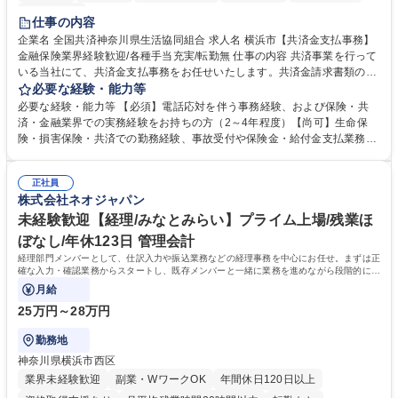
土日祝休み
仕事の内容
企業名 全国共済神奈川県生活協同組合 求人名 横浜市【共済金支払事務】
金融保険業界経験歓迎/各種手当充実/転勤無 仕事の内容 共済事業を行って
いる当社にて、共済金支払事務をお任せいたします。共済金請求書類の受
付・内容確認・審査・データ入力のほか、加入者様や医療機関等からの問
必要な経験・能力等
い合わせ電話対応や書類発送等を担当します。 ■共済金請求書類の受付、
必要な経験・能力等 【必須】電話応対を伴う事務経験、および保険・共
内容確認、および共済金支払に関する審査・事務処理業務全般を担当 ■専
済・金融業界での実務経験をお持ちの方（2～4年程度）【尚可】生命保
用システムへのデータ入力、各種必要書類の作成・発送作業 ■加入者様や
険・損害保険・共済での勤務経験、事故受付や保険金・給付金支払業務経
医療機関等からの各種問い合わせに対する丁寧かつ迅速な電話応対 ■現場
験がある方 【求める人物像】■相手の立場に立った丁寧な対応ができる方
調査の対応および業務プロセスの改善活動 【業務内容の変更範囲】当社の
■チームワークを大切にし、素直に学べる方★外勤の保険営業から内勤事
指定する業務 募集職種 横浜市【共済金支払事務】金融保険業界経験歓迎/
正社員
務へのキャリアチェンジ希望者も大歓迎です！ 学歴・資格 学歴：大学院
株式会社ネオジャパン
各種手当充実/転勤無
大学 高専 短大 専修学校 高校 語学力： 資格：
未経験歓迎【経理/みなとみらい】プライム上場/残業ほ
ぼなし/年休123日 管理会計
経理部門メンバーとして、仕訳入力や振込業務などの経理事務を中心にお任せ。まずは正
確な入力・確認業務からスタートし、既存メンバーと一緒に業務を進めながら段階的に経
理知識を身につけていただきます。
月給
25万円～28万円
勤務地
神奈川県横浜市西区
業界未経験歓迎
副業・WワークOK
年間休日120日以上