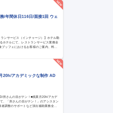
ィードバック 【仕事の魅力】急成長組織でCS
 募集職種 【カスタマー
/年間休日116日/面接1回 ウェ
ト・コース）の接客対応 ■料理・飲み物の配
る宴会サービス対応、営業状況に応じた連携
ービス
20h/アカデミックな制作 AD
演者調整のサポートなど演出補助業務全般