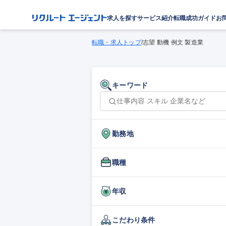
求人を探す
サービス紹介
転職成功ガイド
お
転職・求人トップ
/
志望 動機 例文 製造業
キーワード
勤務地
職種
年収
こだわり条件