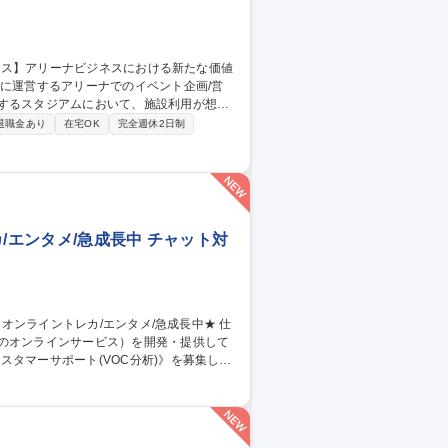
ントの企画立案 ・上記イベント利用時にお
退職金あり
在宅OK
完全週休2日制
用後管理するスタジアム運営会社への出向可
セールス】アリーナビジネスにおける新たな価値創造
/エンタメ/急成長中 チャット対
ャのオンラインサービス）を開発・提供して
タマーサポート(VOC分析)》を募集しま
チャットボットデータ構築を推進 ■問い合わせ
急成長組織の仕組み化に直接関与。ユーザー