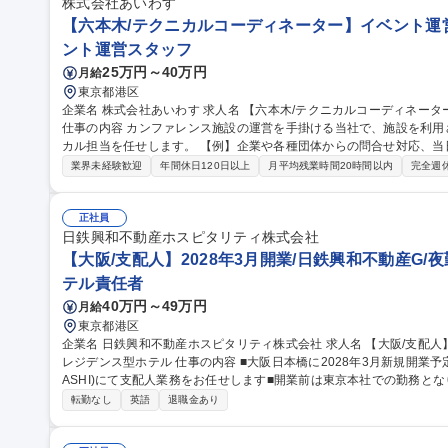
カ/エンタメ/急成長中★
株式会社あいわす
【六本木/テクニカルコーディネーター】イベント運営
ント運営スタッフ
25万円～40万円
月給
東京都港区
企業名 株式会社あいわす 求人名 【六本木/テクニカルコーディネーター】イベント運営/音響照明,映像の運営管理
仕事の内容 カンファレンス施設の運営を手掛ける当社で、施設を利
カル担当を任せします。 【例】企業や各種団体からの問合せ対応、
【イベント当日までの流れ】問い合わせ対応や予約受付→会場の案内
業界未経験歓迎
年間休日120日以上
月平均残業時間20時間以内
完全週
ング→会場レイアウトや見積もり作成→契約→クライアントとの摺合
は指定協力会社への手配、準備→イベント当日の運営(設営から撤収ま
かな対応とホスピタリティでお客様にご満足いただいております 募集職種 【六本木/テクニカルコーディネータ
正社員
ー】イベント運営/音響照明,映像の運営管理
日鉄興和不動産ホスピタリティ株式会社
【大阪/支配人】2028年3月開業/日鉄興和不動産G/
テル責任者
40万円～49万円
月給
東京都港区
企業名 日鉄興和不動産ホスピタリティ株式会社 求人名 【大阪/支配人】2028年3月開業/日鉄興和不動産G/夜勤無/
レジデンス型ホテル 仕事の内容 ■大阪日本橋に2028年3月新規開業予定のホテル(仮称:＆Here OSAKA NIPPON B
ASHI)にて支配人業務をお任せします■開業前は東京本社での勤務と
す。 ■ホテル開業準備業務全般■人材育成･研修■サービススタンダード作成■売上･経費管理■予算作成■ホテルスタ
転勤なし
英語
退職金あり
ッフ採用■人事考課■ホテル引き渡しを踏まえて大阪での勤務開始は202
ッフがおり夜勤ありません■事業成長を牽引する新規ホテルの支配人と