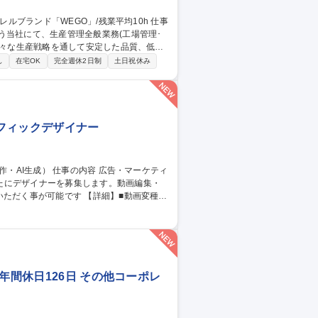
う当社にて、生産管理全般業務(工場管理･
となります。工場管理は本社にて電話やWE
し
在宅OK
完全週休2日制
土日祝休み
ただくこともございます。業務全体として、
ラフィックデザイナー
たにデザイナーを募集します。動画編集・
です 【詳細】■動画変種：
入・構成調整、納品フォーマットへの書き出
■AIを活用した画像生成：生成AIを用いた
 [業務内容の変更の範囲：当社業務全般]
年間休日126日 その他コーポレ