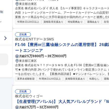
東京都台東区
企業名 株式会社バンダイ 求人名 【カード事業部】キャラクターカード商品 品質管理担当★シェア拡大中 仕事の
日制
内容 トレーディングカードゲーム、アーケードカードゲームの品質管理を担当いた
業務 カード商品を中心に大手印刷会社や国内外のメーカーと連携し仕
し
向上、持続性向上に向けた各種取組み 募集職種 【カード事業部】キャラクターカード商品 品質管理担当★シェア
年間休日120日以上
資格取得支援あり
時短勤務あり
退職金あり
在宅
拡大中
正社員
株式会社NTTデータSMS
F1-56【豊洲or三鷹/金融システムの運用管理】 26
ートエンジニア
25万9800円～39万9030円
月給
東京都江東区
企業名 株式会社ＮＴＴデータＳＭＳ 求人名 F1-56【豊洲or三鷹/金融システムの運用管理】★26歳以下限定未経験
可★ 仕事の内容 JAバンクで使われているオンライン勘定系システム（金融勘定システム）の運用管理オペレータ
ーをお任せいたします。 【業務内容詳細】 ■マシンオペレーション、監視、インシデント対応 ■システム開発に伴
う運用受け入れ推進 ■改善活動、各種報告書作成 【業務の魅力】 IT
業界未経験歓迎
年間休日120日以上
資格取得支援あり
転勤なし
退職
を担当することができます。 募集職種 F1-56【豊洲
正社員
株式会社ウィゴー
【生産管理(アパレル)】 大人気アパレルブランド「WE
25万円～32万6000円
月給