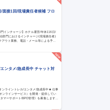
ジデンス型ホテル
/面接1回/現場責任者候補 フロ
業務 ■スタッフへの指示・育成、オペレーシ
の判断や緊急時対応 募集職種 東
者候補
エンタメ/急成長中 チャット対
のオンラインサービス）を開発・提供してい
タマーサポート/BPO管理》を募集します！
当。品質管理や教育、社内連携を通じサービ
同期 ■業務マニュアル・対応フロー共有・更