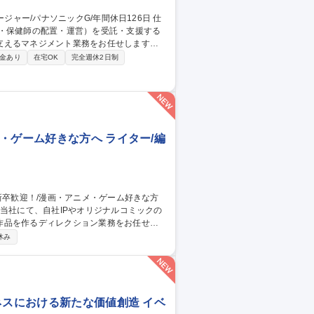
医・保健師の配置・運営）を受託・支援する
支えるマネジメント業務をお任せします。
等）の採用・配置計画、契約周りの実務、
金あり
在宅OK
完全週休2日制
・総務・資産管理・経理・購買など管理部
を担当。まずは係長職として現場の業務統
営全般を主導していただきます。 募集
6日
・ゲーム好きな方へ ライター/編
作品を作るディレクション業務をお任せし
休み
品の売上分析■新規の商品企画■新規開拓業
社IP作品の企画提案／進行、コミック以外
ネスにおける新たな価値創造 イベ