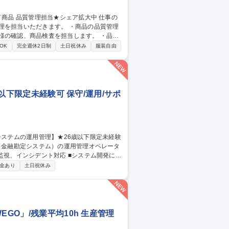
だきます。 ・商品の品質管理
様の確認、商品検査を担当します。 ・品質
OK
完全週休2日制
土日祝休み
服装自由
歳以下限定未経験可 保守/運用/サポ
ILに基づいた大規模金融システムの運用業務
金あり
土日祝休み
or三鷹/金融システムの運用管理】★26歳以下限定未経験可★
GO」/残業平均10h 生産管理