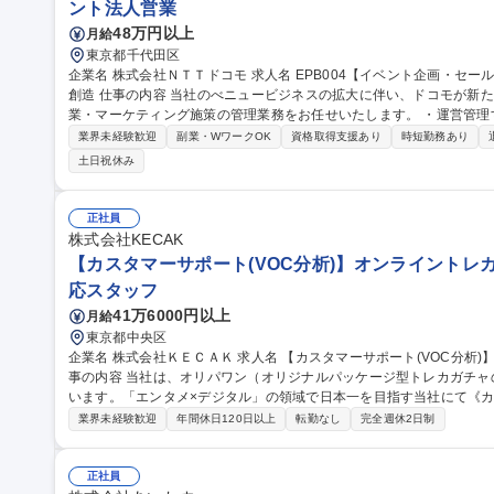
ント法人営業
48万円以上
月給
東京都千代田区
企業名 株式会社ＮＴＴドコモ 求人名 EPB004【イベント企画・セールス】アリーナビジネスにおける新たな価値
創造 仕事の内容 当社のべニュービジネスの拡大に伴い、ドコモが新たに運営するアリーナでのイベント企画/営
業・マーケティング施策の管理業務をお任せいたします。 ・運営管理するスタジアムにおいて、施設利用が想定
される興行主（特に音楽興行主）へのブッキング営業業務や自主イベ
業界未経験歓迎
副業・WワークOK
資格取得支援あり
時短勤務あり
ける、マーケティング施策の実行管理 ※今回のポジションでは、採
土日祝休み
能性がございます。 募集職種 EPB004【イベント企画・
正社員
株式会社KECAK
【カスタマーサポート(VOC分析)】オンライントレカ
応スタッフ
41万6000円以上
月給
東京都中央区
企業名 株式会社ＫＥＣＡＫ 求人名 【カスタマーサポート(VOC分析)】オンライントレカ/エンタメ/急成長中★ 仕
事の内容 当社は、オリパワン（オリジナルパッケージ型トレカガチ
います。「エンタメ×デジタル」の領域で日本一を目指す当社にて《カス
す！ 応品質管理やデータ分析を通じて顧客体験を高め、開発チームと連携した製品改善まで推進します。 【具体
業界未経験歓迎
年間休日120日以上
転勤なし
完全週休2日制
的には】■対応品質評価やKPI管理、社内育成を実施 ■FAQ整備やAI
データ分類・分析によるプロダクト改善提案を担当 【仕事の魅力】
の声を起点にサービス進化へ貢献できる環境です。 募集職種 【カスタマーサポート(VOC分析)】オンライントレ
正社員