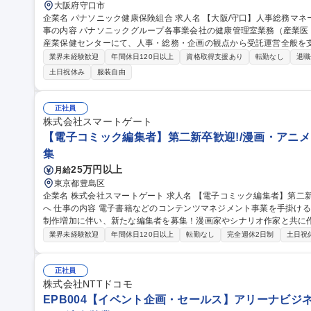
大阪府守口市
企業名 パナソニック健康保険組合 求人名 【大阪/守口】人事総務マネージャー/パナソニックG/年間休日126日 仕
事の内容 パナソニックグループ各事業会社の健康管理室業務（産業
産業保健センターにて、人事・総務・企画の観点から受託運営全般を
グループ各社人事との調整・折衝をはじめ、医療職（産業医や保健師
業界未経験歓迎
年間休日120日以上
資格取得支援あり
転勤なし
退職
課題整理や制度企画などの受託管理業務を推進します。あわせて人事
土日祝休み
服装自由
門業務の統括や課員・派遣社員等の指導・育成、予算取りまとめ全般
括とチームマネジメントからスタートし、将来的には課長職として組織運
職種 【大阪/守口】人事総務マネージャー/パナソニックG/年間休日12
正社員
株式会社スマートゲート
【電子コミック編集者】第二新卒歓迎!/漫画・アニメ
集
25万円以上
月給
東京都豊島区
企業名 株式会社スマートゲート 求人名 【電子コミック編集者】第二新卒歓迎！/漫画・アニメ・ゲーム好きな方
へ 仕事の内容 電子書籍などのコンテンツマネジメント事業を手掛ける当社にて、自社IPやオリジナルコミックの
制作増加に伴い、新たな編集者を募集！漫画家やシナリオ作家と共に
ます。 【編集業務】■原稿のディレクション（チェック／赤入れ）■漫画家／取引先との連絡業務■制作ラインの
業界未経験歓迎
年間休日120日以上
転勤なし
完全週休2日制
土日祝
整備／構築■複数案件の進行管理 【商品企画業務】■市場リサーチ■商
務（メーカー／サークル／漫画家・クリエイターなど） ※その他、自
のコンテンツ制作なども行います。 募集職種 【電子コミック編集者】第二新卒歓迎！/漫画・アニメ・ゲーム好き
正社員
な方へ
株式会社NTTドコモ
EPB004【イベント企画・セールス】アリーナビジ