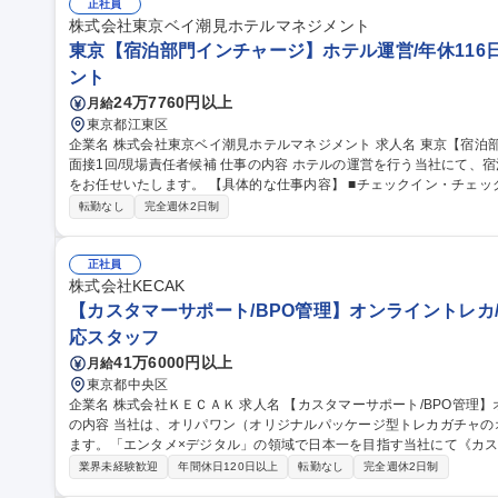
集職種 【大阪/支配人】2028年3月開業/日鉄興和不動産G/夜勤無/レ
正社員
株式会社東京ベイ潮見ホテルマネジメント
東京【宿泊部門インチャージ】ホテル運営/年休116日
ント
24万7760円以上
月給
東京都江東区
企業名 株式会社東京ベイ潮見ホテルマネジメント 求人名 東京【宿泊部門インチャージ】ホテル運営/年休116日/
面接1回/現場責任者候補 仕事の内容 ホテルの運営を行う当社にて、宿泊部門におけるインチャージ(現場責任者)
をお任せいたします。 【具体的な仕事内容】 ■チェックイン・チェックアウト業務、電話・メール等による予約
対応 ■館内案内、客室対応などのフロントサービス全般、ゲスト対応
転勤なし
完全週休2日制
ョン改善および日々の業務管理 ■夜間業務においてはホテル全体の責任者として
京【宿泊部門インチャージ】ホテル運営/年休116日/面接1回/現場責任
正社員
株式会社KECAK
【カスタマーサポート/BPO管理】オンライントレカ/
応スタッフ
41万6000円以上
月給
東京都中央区
企業名 株式会社ＫＥＣＡＫ 求人名 【カスタマーサポート/BPO管理】オンライントレカ/エンタメ/急成長中★ 仕事
の内容 当社は、オリパワン（オリジナルパッケージ型トレカガチャ
ます。「エンタメ×デジタル」の領域で日本一を目指す当社にて《カス
社内CSチームの一員としてBPO（外部委託先）の管理・育成をご担
業界未経験歓迎
年間休日120日以上
転勤なし
完全週休2日制
ス品質向上を担います。 【具体的には】■BPO先との定期連携・情報