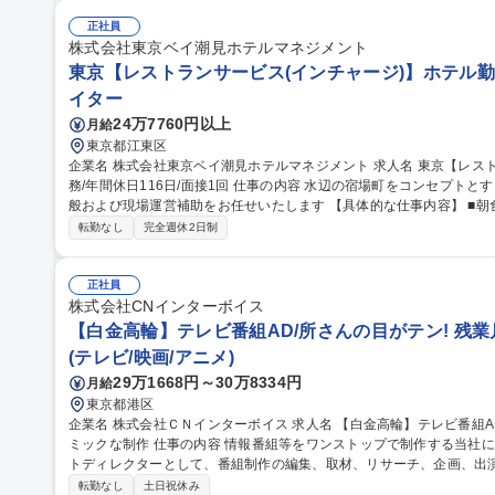
新 ■対応品質モニタリング・SLA/KPI管理 ■トレーニング実施・フ
の仕組み化に挑戦でき、ユーザーの熱量を直に感じながら体験価値向上に貢献できます。
正社員
サポート/BPO管理】オンライントレカ/エンタメ/急成長中★
株式会社東京ベイ潮見ホテルマネジメント
東京【レストランサービス(インチャージ)】ホテル勤務
イター
24万7760円以上
月給
東京都江東区
企業名 株式会社東京ベイ潮見ホテルマネジメント 求人名 東京【レストランサービス（インチャージ）】ホテル勤
務/年間休日116日/面接1回 仕事の内容 水辺の宿場町をコンセプトとするホテルにて、レストランサービス業務全
般および現場運営補助をお任せいたします 【具体的な仕事内容】 ■朝食ブッフェにおけるお客様のご案内、料理
補充、テーブルリセット ■アフタヌーンティー、ディナー（アラカル
転勤なし
完全週休2日制
膳、オーダーテイク、下げ膳などの接客業務全般 ■団体利用時におけ
対応 ■スタッフ間の連携サポート、将来的にはインチャージに近い役割等 募集職種 東京【レストランサ
（インチャージ）】ホテル勤務/年間休日116日/面接1回
正社員
株式会社CNインターボイス
【白金高輪】テレビ番組AD/所さんの目がテン! 残業月
(テレビ/映画/アニメ)
29万1668円～30万8334円
月給
東京都港区
企業名 株式会社ＣＮインターボイス 求人名 【白金高輪】テレビ番組AD/所さんの目がテン！■残業月20h/アカデ
ミックな制作 仕事の内容 情報番組等をワンストップで制作する当社にて、「所さんの目がテン！」のアシスタン
トディレクターとして、番組制作の編集、取材、リサーチ、企画、出
をお任せいたします。 【業務詳細】当社では、NHK Eテレでの趣味教養番組や、NHKワールドで の提案型の特番
転勤なし
土日祝休み