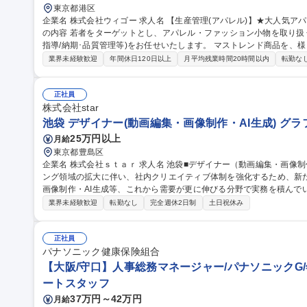
東京都港区
企業名 株式会社ウィゴー 求人名 【生産管理(アパレル)】★大人気アパレルブランド「WEGO」/残業平均10h 仕事
の内容 若者をターゲットとし、アパレル・ファッション小物を取り扱
指導/納期･品質管理等)をお任せいたします。 マストレンド商品を、様々な生産戦略を通して安定した品質、低コ
ストで供給出来る生産体制を構築する事が当ポジションのミッション
業界未経験歓迎
年間休日120日以上
月平均残業時間20時間以内
転勤な
Bでのやり取りがメインとなりますが、必要に応じて工場へ行ってい
対外的なコミュニケーションが多いポジションです。 募集職種 【生産管理(アパレル)】★大人気アパレルブラン
ド「WEGO」/残業平均10h
正社員
株式会社star
池袋 デザイナー(動画編集・画像制作・AI生成) グ
25万円以上
月給
東京都豊島区
企業名 株式会社ｓｔａｒ 求人名 池袋■デザイナー（動画編集・画像制作・AI生成） 仕事の内容 広告・マーケティ
ング領域の拡大に伴い、社内クリエイティブ体制を強化するため、新
画像制作・AI生成等、これから需要が更に伸びる分野で実務を積んでいただく事が可能
広告動画の編集（SNS・Web広告向け）、カット編集・テロップ挿
業界未経験歓迎
転勤なし
完全週休2日制
土日祝休み
し ■画像編集：広告バナー制作、サムネイル制作、レタッチ・画像加工 
ビジュアル制作、プロンプト設計、生成素材の調整・ブラッシュアップ
募集職種 池袋■デザイナー（動画編集・画像制作・AI生成）
正社員
パナソニック健康保険組合
【大阪/守口】人事総務マネージャー/パナソニックG/
ートスタッフ
37万円～42万円
月給