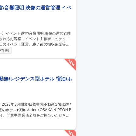
/音響照明,映像の運営管理 イベ
用されるお客様（イベント主催者）のテクニ
当日のイベント運営、終了後の撤収確認等。
→イベント内容・規模・予算などのヒアリ
休2日制
せ→機材・人材・ケータリングなどの主に
でのディレクションを行います) ※きめ細や
夜勤無/レジデンス型ホテル 宿泊/ホ
なり、開業準備業務全般をご担当いただきま
7年11～12月頃の予定です■夜間専門スタ
して、裁量を持って挑戦できる環境です 募