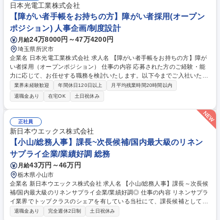
日本光電工業株式会社
【障がい者手帳をお持ちの方】障がい者採用(オープン
ポジション) 人事企画/制度設計
24万8000円～47万4200円
月給
埼玉県所沢市
企業名 日本光電工業株式会社 求人名 【障がい者手帳をお持ちの方】障が
い者採用（オープンポジション） 仕事の内容 応募された方のご経験・能
力に応じて、お任せする職務を検討いたします。以下今までご入社いただ
いた方の一例ですが、所属する部署の何かしらの業務を担当者としてお任
業界未経験歓迎
年間休日120日以上
月平均残業時間20時間以内
せいたします。詳細に関しては面接を通じて ご案内いたします。 【業務
退職金あり
在宅OK
土日祝休み
例】■バックオフィス系（人事、経理、品質管理など）：一例としては、
入退者管理、通勤費、部署の経費計画管理等、ルーチン化されている業務
から慣れていただき、徐々に業務改善やより効率的に業務を進めるような
正社員
企画提案も期待しています。 ■営業系（営業職、販売促進）：一例として
新日本ウエックス株式会社
は、当社の製品を販売する営業職や、製品のPR資料や他社調査を行う販
【小山/総務人事】課長~次長候補/国内最大級のリネン
売促進担当等 募集職種 【障がい者手帳をお持ちの方】障がい者採用（オ
サプライ企業/業績好調 総務
ープンポジション）
43万円～46万円
月給
栃木県小山市
企業名 新日本ウエックス株式会社 求人名 【小山/総務人事】課長～次長候
補/国内最大級のリネンサプライ企業/業績好調◎ 仕事の内容 リネンサプラ
イ業界でトップクラスのシェアを有している当社にて、課長候補として労
務、総務業務をお任せいたします。工場には400名ほどの従業員が在籍し
退職金あり
完全週休2日制
土日祝休み
ており、働きやすい環境づくりに従事頂きます。 自部署はもちろん、本