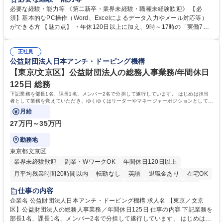
営事務局業務などにも幅広く携わっていただきます。 【会員管理・データ
必要な経験・能力等 《第二新卒・業界未経験・職種未経験歓迎》 【必
入力業務】 ・医師（会員）の住所変更、個人情報のシステム登録・更新
須】基本的なPC操作（Word、Excelによるデータ入力やメール対応等）
・年会費の徴収管理や入金データの照合確認 【問い合わせ対応】 ・会員
ができる方 【魅力点】 ・年休120日以上に加え、9時～17時の「実働7時
（医師）からの電話、FAX、ネット申請に伴う相談受付 ・複雑な案件のへ
間勤務」で残業も少なくワークライフバランスは抜群です。 【将来的な業
のエスカレーション・連携対応 募集職種 第二新卒歓迎！【正社員事務】
務（各種委員会運営）】 ・学会内における各種委員会のスケジュール調
年休120日/デスクワーク中心で残業少なめ
正社員
整、資料作成、当日の運営サポート 学歴・資格 学歴：大学院 大学 語学
公益財団法人日本アンチ・ドーピング機構
力： 資格：
【東京/文京区】公益財団法人の総務人事業務/年間休日
125日 総務
下記業務を部長1名、課長1名、メンバー2名で分担して遂行しています。 はじめは担当
者として業務を覚えていただき、ゆくゆくはリーダーやマネージャーポジションとして活
躍いただくことを期待しています。
月給
27万円～35万円
勤務地
東京都文京区
業界未経験歓迎
副業・WワークOK
年間休日120日以上
月平均残業時間20時間以内
転勤なし
英語
退職金あり
在宅OK
賞与あり
育休あり
完全週休2日制
交通費支給
土日祝休み
仕事の内容
食事補助あり
企業名 公益財団法人日本アンチ・ドーピング機構 求人名 【東京／文京
区】公益財団法人の総務人事業務／年間休日125日 仕事の内容 下記業務を
部長1名、課長1名、メンバー2名で分担して遂行しています。 はじめは担