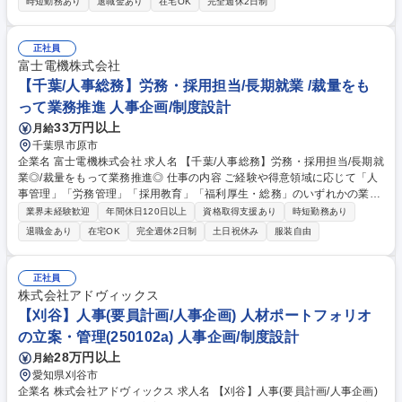
時短勤務あり
退職金あり
在宅OK
完全週休2日制
業目的および人財戦略と連動した、グローバルな報酬・福利厚生（C&B）
戦略の策定と遂行。 ＜報酬管理＞・グローバルな給与体系、ジョブ・アー
キテクチャ、グレーディング（等級）の枠組み、およびベンチマーク・プ
正社員
ロセスの設計と管理。＜福利厚生ガバナンス＞・医療、退職金、ウェルネ
富士電機株式会社
ス、各種保険、および休暇制度など、グローバルにおける福利厚生プログ
【千葉/人事総務】労務・採用担当/長期就業 /裁量をも
ラム全体の統括・管理。 募集職種 【東京/日本橋】コンペンセーション＆
って業務推進 人事企画/制度設計
ベネフィット（C&B）グローバルリード
33万円以上
月給
千葉県市原市
企業名 富士電機株式会社 求人名 【千葉/人事総務】労務・採用担当/長期就
業◎/裁量をもって業務推進◎ 仕事の内容 ご経験や得意領域に応じて「人
事管理」「労務管理」「採用教育」「福利厚生・総務」のいずれかの業務
をお任せします。現場マネジメント層と連携し、組織の成長を支える役割
業界未経験歓迎
年間休日120日以上
資格取得支援あり
時短勤務あり
です。 以下のいずれかからスタートし、将来的には幅広い業務を経験しま
退職金あり
在宅OK
完全週休2日制
土日祝休み
服装自由
す。 (1)人事管理:異動・配置、評価、人員・人件費計画 (2)労務管理:労働
組合窓口、労使協議会運営、勤怠等の環境整備 (3)採用教育:新卒・中途採
用の企画実行、教育企画、昇格試験運営 (4)福利厚生・総務:寮・社宅の管
正社員
理、各種制度運営 募集職種 【千葉/人事総務】労務・採用担当/長期就業◎/
株式会社アドヴィックス
裁量をもって業務推進◎
【刈谷】人事(要員計画/人事企画) 人材ポートフォリオ
の立案・管理(250102a) 人事企画/制度設計
28万円以上
月給
愛知県刈谷市
企業名 株式会社アドヴィックス 求人名 【刈谷】人事(要員計画/人事企画)