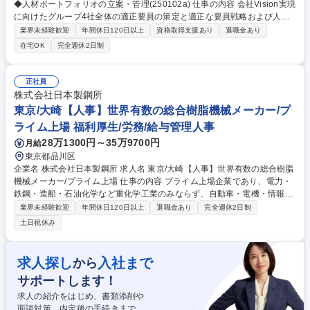
◆人材ポートフォリオの立案・管理(250102a) 仕事の内容 会社Vision実現
に向けたグループ4社全体の適正要員の策定と適正な要員戦略および人材
ポートフォリオの立案・管理を主なミッションとする当社人事総務部の企
業界未経験歓迎
年間休日120日以上
資格取得支援あり
退職金あり
画室要員グループにて、人事企画の業務をお任せします。 【業務内容詳
在宅OK
完全週休2日制
細】■異動/出向に関する企画・実務、事務職メンバーの管理・支援 ■事業
戦略と連動した要員計画の策定 ■人事データ管理と活用（人的資本の見え
る化、データドリブンでのHRM） ■人材ポートフォリオの構想と導入
正社員
【業務での使用ツール】■Excel,Power Point ■Access,Power Platform（B
株式会社日本製鋼所
I,Automate）、Talent Palette 募集職種 【刈谷】人事(要員計画/人事企画)
東京/大崎【人事】世界有数の総合樹脂機械メーカー/プ
◆人材ポートフォリオの立案・管理(250102a)
ライム上場 福利厚生/労務/給与管理人事
28万1300円～35万9700円
月給
東京都品川区
企業名 株式会社日本製鋼所 求人名 東京/大崎【人事】世界有数の総合樹脂
機械メーカー/プライム上場 仕事の内容 プライム上場企業であり、電力・
鉄鋼・造船・石油化学など重化学工業のみならず、自動車・電機・情報機
器・火砲など事業領域が多岐にわたる当社において、人事業務をお任せし
業界未経験歓迎
年間休日120日以上
退職金あり
完全週休2日制
ます。 下の業務のうち、ご経験やご希望・適性に合わせて担当いただきま
土日祝休み
す。 ・給与計算、HRBP、タレントマネジメント、配置・評価・処遇、人
事制度企画 等 ・労務領域における制度企画・運用、労務管理、労使交渉
福利厚生 等 ・採用:採用施策企画、新卒・キャリア採用業務等 ・教育研修:
求人探し
入社まで
から
領域別の人材育成施策企画、入社教育、階層別研修の実施・フォロー等 ・
サポートします！
ヘルスケア:健康維持・向上の方針策定・推進、健康診断関連業務等 募集
職種 東京/大崎【人事】世界有数の総合樹脂機械メーカー/プライム上場
求人の紹介をはじめ、書類添削や
面談対策、内定後の手続きまで