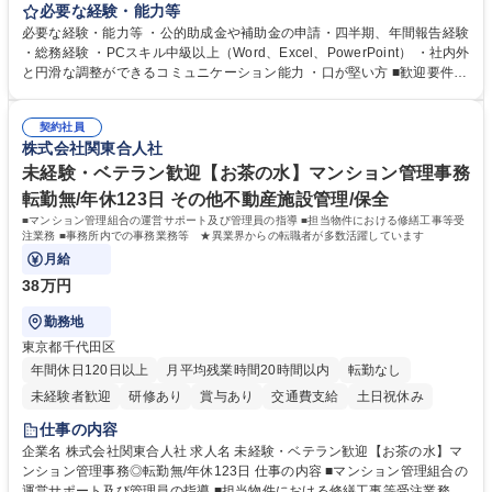
当者として業務を覚えていただき、ゆくゆくはリーダーやマネージャーポ
必要な経験・能力等
ジションとして活躍いただくことを期待しています。 【総務・人事グルー
必要な経験・能力等 ・公的助成金や補助金の申請・四半期、年間報告経験
プの業務内容】 ・人事制度関連 ・採用活動 ・教育研修の企画、実行 ・勤
・総務経験 ・PCスキル中級以上（Word、Excel、PowerPoint） ・社内外
怠管理 ・官公庁への各種提出 ・法定の会議運営（評議員会、理事会） ・
と円滑な調整ができるコミュニケーション能力 ・口が堅い方 ■歓迎要件
コンプライアンス ・内部規程やルールの管理、整備、文書管理 ・契約関
・採用業務経験 ・英語に抵抗がない方 ・営業経験 学歴・資格 学歴：大学
連 ・衛生管理 ・防災関連・公的助成金の管理・オフィス、ファシリティ
院 大学 高専 短大 専修学校 高校 語学力： 資格：
管理 ・福利厚生関連 ・職員からの問合せ、相談対応 ・その他日常の総務
契約社員
株式会社関東合人社
業務全般 募集職種 【東京／文京区】公益財団法人の総務人事業務／年間
休日125日
未経験・ベテラン歓迎【お茶の水】マンション管理事務
転勤無/年休123日 その他不動産施設管理/保全
■マンション管理組合の運営サポート及び管理員の指導 ■担当物件における修繕工事等受
注業務 ■事務所内での事務業務等 ★異業界からの転職者が多数活躍しています
月給
38万円
勤務地
東京都千代田区
年間休日120日以上
月平均残業時間20時間以内
転勤なし
未経験者歓迎
研修あり
賞与あり
交通費支給
土日祝休み
仕事の内容
企業名 株式会社関東合人社 求人名 未経験・ベテラン歓迎【お茶の水】マ
ンション管理事務◎転勤無/年休123日 仕事の内容 ■マンション管理組合の
運営サポート及び管理員の指導 ■担当物件における修繕工事等受注業務 ■