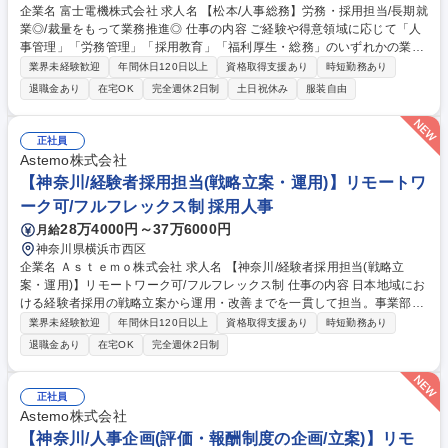
企業名 富士電機株式会社 求人名 【松本/人事総務】労務・採用担当/長期就
業◎/裁量をもって業務推進◎ 仕事の内容 ご経験や得意領域に応じて「人
事管理」「労務管理」「採用教育」「福利厚生・総務」のいずれかの業務
をお任せします。現場マネジメント層と連携し、組織の成長を支える役割
業界未経験歓迎
年間休日120日以上
資格取得支援あり
時短勤務あり
です。 以下のいずれかからスタートし、将来的には幅広い業務を経験しま
退職金あり
在宅OK
完全週休2日制
土日祝休み
服装自由
す。 (1)人事管理:異動・配置、評価、人員・人件費計画 (2)労務管理:労働
組合窓口、労使協議会運営、勤怠等の環境整備 (3)採用教育:新卒・中途採
用の企画実行、教育企画、昇格試験運営 (4)福利厚生・総務:寮・社宅の管
正社員
理、各種制度運営 募集職種 【松本/人事総務】労務・採用担当/長期就業◎/
Astemo株式会社
裁量をもって業務推進◎
【神奈川/経験者採用担当(戦略立案・運用)】リモートワ
ーク可/フルフレックス制 採用人事
28万4000円～37万6000円
月給
神奈川県横浜市西区
企業名 Ａｓｔｅｍｏ株式会社 求人名 【神奈川/経験者採用担当(戦略立
案・運用)】リモートワーク可/フルフレックス制 仕事の内容 日本地域にお
ける経験者採用の戦略立案から運用・改善までを一貫して担当。事業部や
HRBPと連携し、ダイレクトスカウトや求人広告等のマルチチャネルを活
業界未経験歓迎
年間休日120日以上
資格取得支援あり
時短勤務あり
用した採用活動を推進して頂きます。 【詳細】■各部門との要件定義見直
退職金あり
在宅OK
完全週休2日制
し、求人理解促進・採用データの管理および課題抽出、改善施策の検討と
実行■ダイレクトスカウト、求人広告、転職イベント等の実行・推進■人材
紹介エージェントやベンダーとの連携※週3～4日は在宅勤務となります
正社員
が、状況次第では週2～3日の在宅勤務となります。対面による意思疎通、
Astemo株式会社
書類対応、連携企業との協業、各事業所との連携、転職イベントへの出店
【神奈川/人事企画(評価・報酬制度の企画/立案)】リモ
等を目的に出社や出張が発生します。 募集職種 【神奈川/経験者採用担当