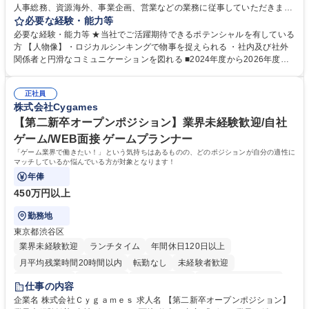
人事総務、資源海外、事業企画、営業などの業務に従事していただきま
す。 【業務内容の一例】■所属事業部の勤労業務 ■海外に関係する各種業
必要な経験・能力等
務 ■営業部門の企画スタッフ、ルート営業 【キャリアパス】入社後の配属
必要な経験・能力等 ★当社でご活躍期待できるポテンシャルを有している
ポジションで一定期間ご活躍頂いた後、本人の適性及び将来のキャリアを
方 【人物像】・ロジカルシンキングで物事を捉えられる ・社内及び社外
鑑みてジョブローテーションを行います。 【育成】OJTでの現場育成や研
関係者と円滑なコミュニケーションを図れる ■2024年度から2026年度ま
修カリキュラムを通じて、Daigasグループの業務で必要となる知識につい
での3ヵ年を対象とする「Daigasグループ中期経営計画2026」を策定しま
て学んでいただきます。 募集職種 【第二新卒】事務系総合職 #関西を代
した。https://www.osakagas.co.jp/company/press/pr2024/1777576_564
表するインフラ企業 #ポテンシャル採用
正社員
72.html ■エネルギーセキュリティの不安定化や気候変動による自然災害の
株式会社Cygames
甚大化など、これまで以上に社会課題解決の重要性が高まっています。
「未来の日常」の創造に向けて持続可能な社会の実現に貢献してまいりま
【第二新卒オープンポジション】業界未経験歓迎/自社
す。 学歴・資格 学歴：大学院 大学 語学力： 資格：
ゲーム/WEB面接 ゲームプランナー
「ゲーム業界で働きたい！」という気持ちはあるものの、どのポジションが自分の適性に
マッチしているか悩んでいる方が対象となります！
年俸
450万円以上
勤務地
東京都渋谷区
業界未経験歓迎
ランチタイム
年間休日120日以上
月平均残業時間20時間以内
転勤なし
未経験者歓迎
住宅手当あり
経験者歓迎
完全週休2日制
インセンティブあり
仕事の内容
交通費支給
土日祝休み
服装自由
昼食補助あり
第二新卒歓迎
企業名 株式会社Ｃｙｇａｍｅｓ 求人名 【第二新卒オープンポジション】