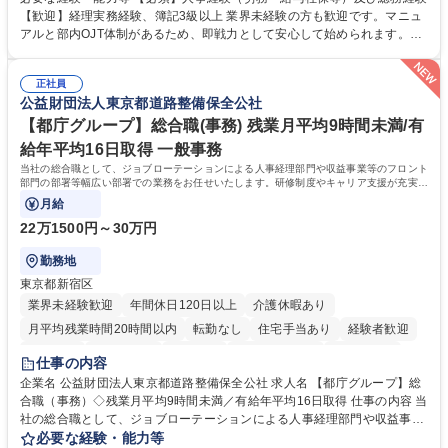
理、給与計算、社会保険手続き、年末調整等の労務管理全般 ■入退社手続
【歓迎】経理実務経験、簿記3級以上 業界未経験の方も歓迎です。マニュ
き、社内規定の改定や人事制度改定などのコア業務 ■社内イベントの企画
アルと部内OJT体制があるため、即戦力として安心して始められます。
運営やその他総務業務全般 ※労務と総務を1：1の割合でお任せ。 入社後
【魅力・やりがい】森ビルGの安定基盤で労務から総務まで幅広く携われ
は部内のOJTを中心に、あなたの経験に合わせて不足している部分はいつ
ます。定型業務に留まらず、社内規定や人事制度の改定など会社のコア業
でも質問・相談できる環境が整っているため、安心して成長できます。 募
正社員
務に挑戦できるため、自身の成長と組織への貢献度をダイレクトに実感で
公益財団法人東京都道路整備保全公社
集職種 【森ビルG】人事・総務◆賞与5ヶ月◆年休120日◆残業少なめ◆
きます。 残業少なめ、週1日リモート可など、ワークライフバランスを保
リモート可
ち長期活躍できる環境です。 「これまでの幅広い経験を活かし、長期的な
【都庁グループ】総合職(事務) 残業月平均9時間未満/有
キャリアを築きたい」という前向きな意欲と挑戦を全力で応援します。 学
給年平均16日取得 一般事務
歴・資格 学歴：大学院 大学 高専 短大 専修学校 高校 語学力： 資格：日商
当社の総合職として、ジョブローテーションによる人事経理部門や収益事業等のフロント
簿記検定1級 日商簿記検定2級 日商簿記検定3級
部門の部署等幅広い部署での業務をお任せいたします。研修制度やキャリア支援が充実し
ております！ ※下記業務詳細
月給
22万1500円～30万円
勤務地
東京都新宿区
業界未経験歓迎
年間休日120日以上
介護休暇あり
月平均残業時間20時間以内
転勤なし
住宅手当あり
経験者歓迎
研修あり
退職金あり
賞与あり
完全週休2日制
交通費支給
仕事の内容
駅近5分以内
資格取得手当あり
食事補助あり
企業名 公益財団法人東京都道路整備保全公社 求人名 【都庁グループ】総
合職（事務）◇残業月平均9時間未満／有給年平均16日取得 仕事の内容 当
社の総合職として、ジョブローテーションによる人事経理部門や収益事業
等のフロント部門の部署等幅広い部署での業務をお任せいたします。研修
必要な経験・能力等