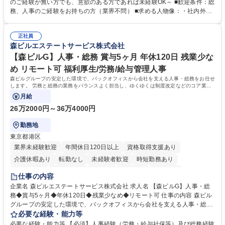
採用や教育等の業務内容により、関西圏以外への日帰り・宿泊を伴う国内
のご経験が無い方でも、意欲のある方であれば未経験OK～ ■歓迎条件：総
出張もございます。 ※担当業務を持ちつつ、お互いに助け合いながら、総
務、人事のご経験をお持ちの方（業界不問） ■求める人物像：・社内外の
務部という組織として協力しながら進める体制です。 募集職種 【大阪】
関係各部門との調整を率先して行い、業務を円滑に遂行できる協調性やコ
総務人事＜未経験歓迎＞◇三菱電機G・社会インフラを支える/年休127日
ミュニケーション能力を持っている方 ・人事総務領域に興味がありゼネラ
正社員
リスト志向をお持ちの方 学歴・資格 学歴：大学院 大学 語学力： 資格：
森ビルエステートサービス株式会社
【森ビルG】人事・総務 賞与5ヶ月 年休120日 残業少な
め リモート可 福利厚生/労務/給与管理人事
森ビルグループの安定した環境で、バックオフィスから会社を支える人事・総務をお任せ
します。 労務と総務の業務をバランスよく担当し、ゆくゆくは制度改定などのコア業務
にも挑戦できる、やりがいある環境です。
月給
26万2000円～36万4000円
勤務地
東京都港区
業界未経験歓迎
年間休日120日以上
資格取得支援あり
介護休暇あり
転勤なし
未経験者歓迎
時短勤務あり
経験者歓迎
退職金あり
在宅OK
賞与あり
育休あり
仕事の内容
完全週休2日制
交通費支給
長期歓迎
駅近5分以内
土日祝休み
企業名 森ビルエステートサービス株式会社 求人名 【森ビルG】人事・総
務◆賞与5ヶ月◆年休120日◆残業少なめ◆リモート可 仕事の内容 森ビル
グループの安定した環境で、バックオフィスから会社を支える人事・総務
をお任せします。 労務と総務の業務をバランスよく担当し、ゆくゆくは制
必要な経験・能力等
度改定などのコア業務にも挑戦できる、やりがいある環境です。 ■勤怠管
必要な経験・能力等 【必須】人事経験（労務・給与社保等）及び総務経験