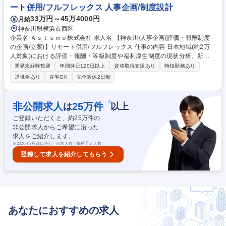
ート併用/フルフレックス 人事企画/制度設計
(戦略立案・運用)】リモートワーク可/フルフレックス制
33万円～45万4000円
月給
神奈川県横浜市西区
企業名 Ａｓｔｅｍｏ株式会社 求人名 【神奈川/人事企画(評価・報酬制度
の企画/立案)】リモート併用/フルフレックス 仕事の内容 日本地域(約2万
人対象)における評価・報酬・等級制度や福利厚生制度の現状分析、新制
度の企画・立案・導入を主導。役員・労働組合・従業員等のステークホル
業界未経験歓迎
年間休日120日以上
資格取得支援あり
時短勤務あり
ダーとの折衝や運用浸透まで一貫して担います。 【詳細】■人事制度(評
退職金あり
在宅OK
完全週休2日制
価・報酬・等級)および福利厚生制度の現状分析、企画・立案■ステークホ
ルダー(役員・労働組合・従業員・ベンダー)との折衝・調整■新制度の導
入・運用・理解浸透施策の推進 【魅力】伝統的ルールにとらわれず独自の
※
非公開求人
25
万件
は
以上
人事制度を一から構築可能。国内約2万人影響の大規模プロジェクトを主
ご登録いただくと、約
25
万件の
導し、経営陣との連携を通じてHRとしての価値を高められる希少なポジ
非公開求人からご希望に沿った
ションです。 募集職種 【神奈川/人事企画(評価・報酬制度の企画/立案)】
求人をご紹介します。
リモート併用/フルフレックス
※
2026年3月31日時点 ※求人数＝採用予定人数
登録して求人を紹介してもらう
あなたにおすすめの求人