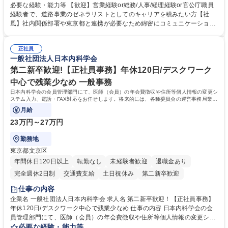
制度やキャリア支援が充実しております！ ※下記業務詳細 【業務詳細】■
必要な経験・能力等 【歓迎】営業経験or総務/人事/経理経験or官公庁職員
管理部門：広報、人事、経理など当公社の運営に係る管理業務 ■収益部
経験者で、道路事業のゼネラリストとしてのキャリアを積みたい方【社
門：駐車場の新規開拓、管理運営、新宿駅西口広場の「イベントコーナ
風】社内関係部署や東京都と連携が必要なため綿密にコミュニケーション
ー」などの管理運営 ■道路部門：整備の急がれる骨格幹線道路や木造住宅
を図っています。 【業務の魅力】■幅広く携われる：総合職（事務）で
密集地域の特定整備路線の用地取得、道路に関する普及啓発事業、都内の
は、駐車場の管理運営や道路用地の取得、公益財団法人の中枢を担う管理
道路施設や道路工事現場の見学ツアー事業 ※入社後は上記いずれかの部門
正社員
部門など多岐に渡る業務を経験できます。 ■様々なプロジェクト：駐車場
一般社団法人日本内科学会
へ配属。※業務内容変更の範囲：会社の定める業務 募集職種 【都庁グル
事業の他、新宿駅西口広場内に設置された照明を兼ねた広告「ブライトサ
ープ】総合職（事務）◇残業月平均9時間未満／有給年平均16日取得
イン」の管理運営を行うなど、事業収益を生み出す活動を積極的に行って
第二新卒歓迎!【正社員事務】年休120日/デスクワーク
います。 学歴・資格 学歴：大学院 大学 高専 短大 専修学校 高校 語学力：
中心で残業少なめ 一般事務
資格：
日本内科学会の会員管理部門にて、医師（会員）の年会費徴収や住所等個人情報の変更シ
ステム入力、電話・FAX対応をお任せします。将来的には、各種委員会の運営事務局業務
などにも幅広く携わっていただきます。
月給
23万円～27万円
勤務地
東京都文京区
年間休日120日以上
転勤なし
未経験者歓迎
退職金あり
完全週休2日制
交通費支給
土日祝休み
第二新卒歓迎
仕事の内容
企業名 一般社団法人日本内科学会 求人名 第二新卒歓迎！【正社員事務】
年休120日/デスクワーク中心で残業少なめ 仕事の内容 日本内科学会の会
員管理部門にて、医師（会員）の年会費徴収や住所等個人情報の変更シス
テム入力、電話・FAX対応をお任せします。将来的には、各種委員会の運
必要な経験・能力等