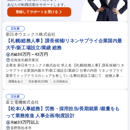
あなたの転職活動をサポートします。
登録してサポートを受ける
正社員
新日本ウエックス株式会社
【札幌/総務人事】課長候補/リネンサプライ企業国内最
大手/新工場設立/業績 総務
30万円～43万円
月給
北海道札幌市東区
企業名 新日本ウエックス株式会社 求人名 【札幌/総務人事】課長候補/リネ
ンサプライ企業国内最大手/新工場設立/業績◎ 仕事の内容 リネンサプライ
業界でトップクラスのシェアを有している弊社新設工場にて、総務人事課
長候補として労務、総務業務をお任せいたします。工場には多くの従業員
退職金あり
完全週休2日制
土日祝休み
が在籍しており、働きやすい環境づくりに従事頂きます。 新工場は2028
年稼働予定なので、工場の立ち上げプロジェクトの中核人物として参画い
ただく想定です。 【具体的には】 ■工場の正社員・パート従業員等の採
正社員
用、雇用契約管理、労務管理 ■工場の設備管理 ■総務対応（健康診断対
富士電機株式会社
応、予防接種管理、年末調整対応、マニュアルの整備他） 募集職種 【札
【松本/人事総務】労務・採用担当/長期就業 /裁量をも
幌/総務人事】課長候補/リネンサプライ企業国内最大手/新工場設立/業績◎
って業務推進 人事企画/制度設計
33万円以上
月給
長野県松本市