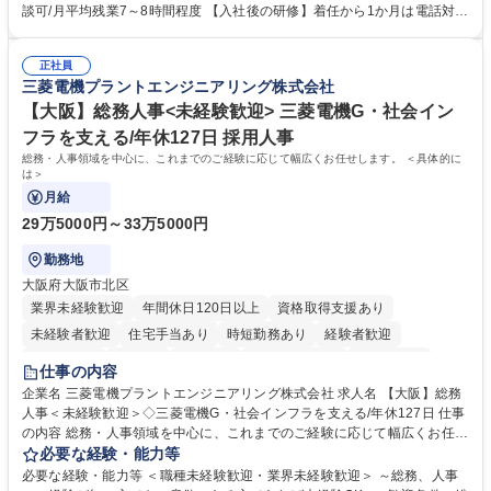
って対応、情報提供するとともにグループ内活動に反映しています。 【具
談可/月平均残業7～8時間程度 【入社後の研修】着任から1か月は電話対応
体的には】電話応対、メール、お手紙対応、ご指摘品調査報告書作成、有
のOJTを中心に実施し、電話対応に慣れた段階でメール・手紙のOJTを実
人チャットボット対応など。 【1日の対応件数】■電話：月間一人当たり
施する予定です。独り立ち以降もしっかりフォローする体制を整えていま
平均100件前後■メール・手紙：同上40件前後 募集職種 中野本社【お客様
正社員
すのでご安心ください。 【当社について】キリングループの広報機能を担
三菱電機プラントエンジニアリング株式会社
相談室】お客様のお声をもとにより良い商品づくりへ貢献
う会社として、お客様との出会いを大切にし、磨き上げたホスピタリティ
を込めてコミュニケーションをとりながら広報関連業務を行っておりま
【大阪】総務人事<未経験歓迎> 三菱電機G・社会イン
す。 学歴・資格 学歴：大学院 大学 高専 短大 専修学校 高校 語学力： 資
フラを支える/年休127日 採用人事
格：
総務・人事領域を中心に、これまでのご経験に応じて幅広くお任せします。 ＜具体的に
は＞
月給
29万5000円～33万5000円
勤務地
大阪府大阪市北区
業界未経験歓迎
年間休日120日以上
資格取得支援あり
未経験者歓迎
住宅手当あり
時短勤務あり
経験者歓迎
退職金あり
在宅OK
賞与あり
完全週休2日制
交通費支給
仕事の内容
駅近5分以内
土日祝休み
服装自由
寮・社宅あり
食事補助あり
企業名 三菱電機プラントエンジニアリング株式会社 求人名 【大阪】総務
人事＜未経験歓迎＞◇三菱電機G・社会インフラを支える/年休127日 仕事
の内容 総務・人事領域を中心に、これまでのご経験に応じて幅広くお任せ
します。 ＜具体的には＞ ・総務/人事労務（給与・社保・勤怠管理など）
必要な経験・能力等
・採用・教育研修 ・福利厚生運用 など ※基本的には事務所勤務ですが、
必要な経験・能力等 ＜職種未経験歓迎・業界未経験歓迎＞ ～総務、人事