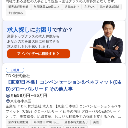
商社である当社の人事として担当～主任クラスの人材募集となります。入
社後は採用業務や育成業務を中心にお任せし、後に人事労務も経験してい
業界未経験歓迎
年間休日120日以上
退職金あり
在宅OK
完全週休2日制
ただきます。今回の募集では特に新卒採用 を通年担当いただける方を求め
土日祝休み
ております。尚、総合職としてご入社をいただくため、責任の範囲や職務
の幅は広く、その責任を感じながら、会社を発展させるために、自ら考え
行動できる方を求めております。 【採用背景】現状、2名で採用や教育制
求人探し
お困り
に
ですか？
度運用を行っている状況ですが、順調な事業拡大に伴い、管理部門の強化
業界トップクラスの求人件数から
を行っています。当面は人事採用・労務を担当職務としてお任せします。
あなたの力を最大限に発揮できる
募集職種 【大阪】人事/採用業務メイン/管理部門の強化による増員採用/年
求人探しをお手伝いします。
休120日以上
アドバイザーに相談する
正社員
TDK株式会社
【東京/日本橋】コンペンセーション&ベネフィット(C&
B)グローバルリード その他人事
58万円～85万円
月給
東京都中央区
企業名 ＴＤＫ株式会社 求人名 【東京/日本橋】コンペンセーション＆ベネ
フィット（C&B）グローバルリード 仕事の内容 グローバルC&Bのリード
として、事業成長、組織変革、および人材競争力の強化を支えるため、グ
ローバル全体の「トータル・リワード」および「モビリティ」戦略の策
業界未経験歓迎
年間休日120日以上
資格取得支援あり
英語
定・推進・ガバナンスをお任せいたします。 ＜グローバル報酬戦略＞・事