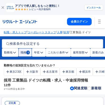
アプリで求人探しをもっと便利に！
インストール
レビュー高評価
無料
会員ログイン
/
/
/
/
転職・求人トップ
コーポレートスタッフ
人事
採用
工業製品 ドイツ
検索条件を設定する
勤務地
職種
年収
こだわり条件
雇用形態
新着のみ
1
勤務地の追加設定を忘れていませんか？
東京23区
大阪市
名古屋市
東京都
横浜市
川崎
採用 工業製品 ドイツの転職・求人・中途採用情報
12
件
関連度順
新着順
1
〜
12
件目を表示中
正社員