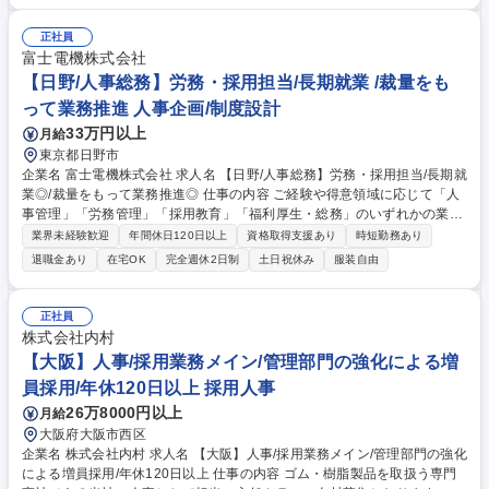
社、従業員など、様々な方と連携しながら推進頂く仕事になります。 【具
体的には】 ■工場の正社員・パート従業員等の採用、雇用契約管理、労務
正社員
管理 ■工場の設備管理、託児所、学童、従業員寮（4階建てのマンショ
富士電機株式会社
ン） ■総務対応（健康診断対応、予防接種管理、年末調整対応、マニュア
【日野/人事総務】労務・採用担当/長期就業 /裁量をも
ルの整備他） 募集職種 【小山/総務人事】課長～次長候補/国内最大級のリ
って業務推進 人事企画/制度設計
ネンサプライ企業/業績好調◎
33万円以上
月給
東京都日野市
企業名 富士電機株式会社 求人名 【日野/人事総務】労務・採用担当/長期就
業◎/裁量をもって業務推進◎ 仕事の内容 ご経験や得意領域に応じて「人
事管理」「労務管理」「採用教育」「福利厚生・総務」のいずれかの業務
をお任せします。現場マネジメント層と連携し、組織の成長を支える役割
業界未経験歓迎
年間休日120日以上
資格取得支援あり
時短勤務あり
です。 以下のいずれかからスタートし、将来的には幅広い業務を経験しま
退職金あり
在宅OK
完全週休2日制
土日祝休み
服装自由
す。 (1)人事管理:異動・配置、評価、人員・人件費計画 (2)労務管理:労働
組合窓口、労使協議会運営、勤怠等の環境整備 (3)採用教育:新卒・中途採
用の企画実行、教育企画、昇格試験運営 (4)福利厚生・総務:寮・社宅の管
正社員
理、各種制度運営 募集職種 【日野/人事総務】労務・採用担当/長期就業◎/
株式会社内村
裁量をもって業務推進◎
【大阪】人事/採用業務メイン/管理部門の強化による増
員採用/年休120日以上 採用人事
26万8000円以上
月給
大阪府大阪市西区
企業名 株式会社内村 求人名 【大阪】人事/採用業務メイン/管理部門の強化
による増員採用/年休120日以上 仕事の内容 ゴム・樹脂製品を取扱う専門