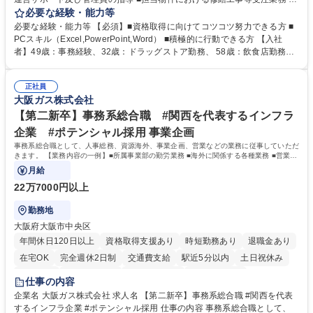
事務所内での事務業務等 ★異業界からの転職者が多数活躍しています
必要な経験・能力等
【年収補足】532万円 ＋別途インセンティヴで平均約100万円/年（昨年度
必要な経験・能力等 【必須】■資格取得に向けてコツコツ努力できる方 ■
実績） ＋管理業務主任者資格手当50,000円/月 ★親会社である株式会社合
PCスキル（Excel,PowerPoint,Word） ■積極的に行動できる方 【入社
人社計画研究所社のグループ会社として、質の高いサービスと適性価格を
者】49歳：事務経験、32歳：ドラッグストア勤務、 58歳：飲食店勤務
武器に約20年受託戸数増加中です。https://www.gojin.co.jp/abt/abt_3.html
等：中途採用の9割が未経験者！ 【資格取得支援】■メンター制度■社内模
募集職種 未経験・ベテラン歓迎【お茶の水】マンション管理事務◎転勤
試や研修制度など充実！ ＊未資格者の8割以上が入社2年以内に資格を取
無/年休123日
正社員
得出来ております！ 【魅力】■フレックス制度、未経験からでも下限年収
大阪ガス株式会社
を一律支給！ ■管理業務主任者資格取得後には50,000円/月の手当あり！
学歴・資格 学歴：大学院 大学 高専 短大 専修学校 高校 語学力： 資格：第
【第二新卒】事務系総合職 #関西を代表するインフラ
一種運転免許普通自動車
企業 #ポテンシャル採用 事業企画
事務系総合職として、人事総務、資源海外、事業企画、営業などの業務に従事していただ
きます。 【業務内容の一例】■所属事業部の勤労業務 ■海外に関係する各種業務 ■営業部
門の企画スタッフ、ルート営業
月給
22万7000円以上
勤務地
大阪府大阪市中央区
年間休日120日以上
資格取得支援あり
時短勤務あり
退職金あり
在宅OK
完全週休2日制
交通費支給
駅近5分以内
土日祝休み
服装自由
第二新卒歓迎
寮・社宅あり
食事補助あり
仕事の内容
企業名 大阪ガス株式会社 求人名 【第二新卒】事務系総合職 #関西を代表
するインフラ企業 #ポテンシャル採用 仕事の内容 事務系総合職として、