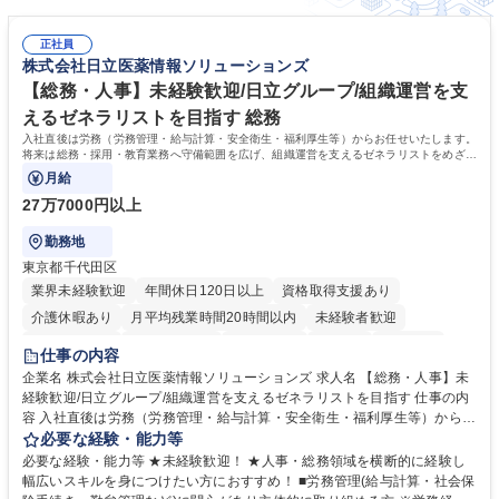
正社員
株式会社日立医薬情報ソリューションズ
【総務・人事】未経験歓迎/日立グループ/組織運営を支
えるゼネラリストを目指す 総務
入社直後は労務（労務管理・給与計算・安全衛生・福利厚生等）からお任せいたします。
将来は総務・採用・教育業務へ守備範囲を広げ、組織運営を支えるゼネラリストをめざせ
ます。
月給
27万7000円以上
勤務地
東京都千代田区
業界未経験歓迎
年間休日120日以上
資格取得支援あり
介護休暇あり
月平均残業時間20時間以内
未経験者歓迎
住宅手当あり
時短勤務あり
退職金あり
在宅OK
賞与あり
仕事の内容
育休あり
完全週休2日制
交通費支給
土日祝休み
寮・社宅あり
企業名 株式会社日立医薬情報ソリューションズ 求人名 【総務・人事】未
経験歓迎/日立グループ/組織運営を支えるゼネラリストを目指す 仕事の内
容 入社直後は労務（労務管理・給与計算・安全衛生・福利厚生等）からお
任せいたします。将来は総務・採用・教育業務へ守備範囲を広げ、組織運
必要な経験・能力等
営を支えるゼネラリストをめざせます。 ・初期業務：労働時間管理、給与
必要な経験・能力等 ★未経験歓迎！ ★人事・総務領域を横断的に経験し
計算、社会保険対応、福利厚生管理、安全衛生、健康経営推進等をお任せ
幅広いスキルを身につけたい方におすすめ！ ■労務管理(給与計算・社会保
します。ご経験に応じて、休職者管理など、幅広く経験を積んでいただき