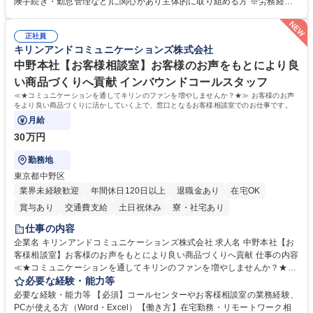
険手続き・勤怠管理など)に関心があり主体的に取り組める方 ※労務経験
ます。 ・将来的な広がり：総務・採用・教育・税務対応・経営企画等。
者は早期にご活躍いただけます。 ■チームで仕事を推進できる方■将来は
★メンバーがマンツーマンで丁寧に教えるため、ご経験が浅くても安心！
マネジメント職として活躍したい 【尚可】■人事、労務、採用、教育業務
幅広く経験を積みたい意欲がある方に最適な環境です。 募集職種 【総
正社員
のご経験 ■労務管理（給与計算・社会保険手続き・勤怠管理など）の経験
キリンアンドコミュニケーションズ株式会社
務・人事】未経験歓迎/日立グループ/組織運営を支えるゼネラリストを目
■衛生管理者の資格をお持ちの方 学歴・資格 学歴：大学院 大学 高専 短大
指す
専修学校 高校 語学力： 資格：
中野本社【お客様相談室】お客様のお声をもとにより良
い商品づくりへ貢献 インバウンドコールスタッフ
≪★コミュニケーションを通してキリンのファンを増やしませんか？★≫ お客様のお声
をより良い商品づくりに活かしていく上で、窓口となるお客様相談室でのお仕事です。
月給
30万円
勤務地
東京都中野区
業界未経験歓迎
年間休日120日以上
退職金あり
在宅OK
賞与あり
交通費支給
土日祝休み
寮・社宅あり
仕事の内容
企業名 キリンアンドコミュニケーションズ株式会社 求人名 中野本社【お
客様相談室】お客様のお声をもとにより良い商品づくりへ貢献 仕事の内容
≪★コミュニケーションを通してキリンのファンを増やしませんか？★≫
お客様のお声をより良い商品づくりに活かしていく上で、窓口となるお客
必要な経験・能力等
様相談室でのお仕事です。 日々お客様からいただくキリングループへのご
必要な経験・能力等 【必須】コールセンターやお客様相談室の業務経験、
意見を、企業活動に活かしています。お客様からの声に迅速かつ誠意をも
PCが使える方（Word・Excel）【働き方】在宅勤務・リモートワーク相