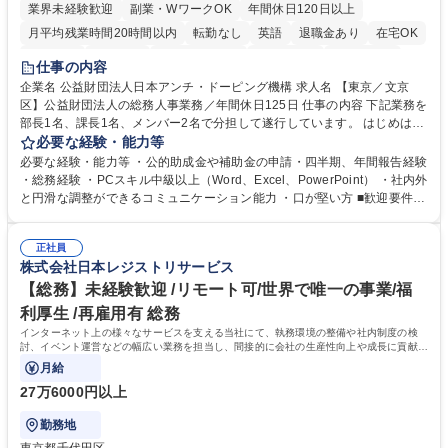
業界未経験歓迎
副業・WワークOK
年間休日120日以上
月平均残業時間20時間以内
転勤なし
英語
退職金あり
在宅OK
賞与あり
育休あり
完全週休2日制
交通費支給
土日祝休み
仕事の内容
食事補助あり
企業名 公益財団法人日本アンチ・ドーピング機構 求人名 【東京／文京
区】公益財団法人の総務人事業務／年間休日125日 仕事の内容 下記業務を
部長1名、課長1名、メンバー2名で分担して遂行しています。 はじめは担
当者として業務を覚えていただき、ゆくゆくはリーダーやマネージャーポ
必要な経験・能力等
ジションとして活躍いただくことを期待しています。 【総務・人事グルー
必要な経験・能力等 ・公的助成金や補助金の申請・四半期、年間報告経験
プの業務内容】 ・人事制度関連 ・採用活動 ・教育研修の企画、実行 ・勤
・総務経験 ・PCスキル中級以上（Word、Excel、PowerPoint） ・社内外
怠管理 ・官公庁への各種提出 ・法定の会議運営（評議員会、理事会） ・
と円滑な調整ができるコミュニケーション能力 ・口が堅い方 ■歓迎要件
コンプライアンス ・内部規程やルールの管理、整備、文書管理 ・契約関
・採用業務経験 ・英語に抵抗がない方 ・営業経験 学歴・資格 学歴：大学
連 ・衛生管理 ・防災関連・公的助成金の管理・オフィス、ファシリティ
院 大学 高専 短大 専修学校 高校 語学力： 資格：
管理 ・福利厚生関連 ・職員からの問合せ、相談対応 ・その他日常の総務
正社員
株式会社日本レジストリサービス
業務全般 募集職種 【東京／文京区】公益財団法人の総務人事業務／年間
休日125日
【総務】未経験歓迎 /リモート可/世界で唯一の事業/福
利厚生 /再雇用有 総務
インターネット上の様々なサービスを支える当社にて、執務環境の整備や社内制度の検
討、イベント運営などの幅広い業務を担当し、間接的に会社の生産性向上や成長に貢献し
ている部署です。
月給
27万6000円以上
勤務地