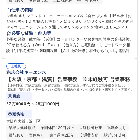
賞与あり
交通費支給
土日祝休み
寮・社宅あり
仕事の内容
企業名 キリンアンドコミュニケーションズ株式会社 求人名 中野本社【お
客様相談室】お客様のお声をもとにより良い商品づくりへ貢献 仕事の内容
≪★コミュニケーションを通してキリンのファンを増やしませんか？★≫
お客様のお声をより良い商品づくりに活かしていく上で、窓口となるお客
必要な経験・能力等
様相談室でのお仕事です。 日々お客様からいただくキリングループへのご
必要な経験・能力等 【必須】コールセンターやお客様相談室の業務経験、
意見を、企業活動に活かしています。お客様からの声に迅速かつ誠意をも
PCが使える方（Word・Excel）【働き方】在宅勤務・リモートワーク相
って対応、情報提供するとともにグループ内活動に反映しています。 【具
談可/月平均残業7～8時間程度 【入社後の研修】着任から1か月は電話対応
体的には】電話応対、メール、お手紙対応、ご指摘品調査報告書作成、有
のOJTを中心に実施し、電話対応に慣れた段階でメール・手紙のOJTを実
人チャットボット対応など。 【1日の対応件数】■電話：月間一人当たり
施する予定です。独り立ち以降もしっかりフォローする体制を整えていま
平均100件前後■メール・手紙：同上40件前後 募集職種 中野本社【お客様
正社員
すのでご安心ください。 【当社について】キリングループの広報機能を担
株式会社キーエンス
相談室】お客様のお声をもとにより良い商品づくりへ貢献
う会社として、お客様との出会いを大切にし、磨き上げたホスピタリティ
を込めてコミュニケーションをとりながら広報関連業務を行っておりま
【大阪・京都・滋賀】営業事務 ※未経験可 営業事務
す。 学歴・資格 学歴：大学院 大学 高専 短大 専修学校 高校 語学力： 資
【仕事内容】大阪営業所、京都営業所、滋賀営業所いずれかにて営業事務をお任せ。
格：
【詳細】電話応対・データ入力・伝票や見積の作成・カタログ送付・来客対応・営業所内
で発生する事務業務や業務改善をお任せ。
月給
27万9000円～28万1000円
勤務地
大阪府大阪市淀川区
業界未経験歓迎
年間休日120日以上
未経験者歓迎
退職金あり
賞与あり
育休あり
完全週休2日制
交通費支給
駅近5分以内