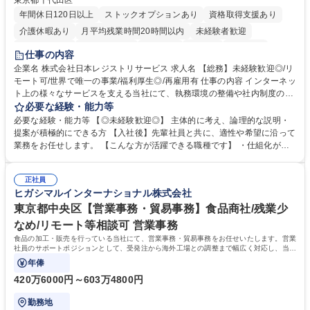
東京都千代田区
年間休日120日以上
ストックオプションあり
資格取得支援あり
介護休暇あり
月平均残業時間20時間以内
未経験者歓迎
住宅手当あり
時短勤務あり
研修あり
在宅OK
賞与あり
仕事の内容
完全週休2日制
交通費支給
駅近5分以内
土日祝休み
服装自由
企業名 株式会社日本レジストリサービス 求人名 【総務】未経験歓迎◎/リ
モート可/世界で唯一の事業/福利厚生◎/再雇用有 仕事の内容 インターネッ
ト上の様々なサービスを支える当社にて、執務環境の整備や社内制度の検
討、イベント運営などの幅広い業務を担当し、間接的に会社の生産性向上
必要な経験・能力等
や成長に貢献している部署です。 会社の全メンバーが安心して長く成果を
必要な経験・能力等 【◎未経験歓迎◎】 主体的に考え、論理的な説明・
発揮できる環境を整えるために、毎日のメンテナンスや維持管理に加え、
提案が積極的にできる方 【入社後】先輩社員と共に、適性や希望に沿って
新たな施策検討を積極的に行っていただき、会社全体を巻き込み課題解決
業務をお任せします。 【こんな方が活躍できる職種です】 ・仕組化が好
を推進。 ・オフィス運営：執務環境の整備・物品管理・社内規定整備/改
き/得意・協働の姿勢を持っている・優先順位付け、マルチタスクが得意・
善・イベント企画/運営・非常時の対応 など、本人の希望や適性によって
様々な立場で物事を考えられる・定型業務だけでなく突発的な出来事にも
幅広い業務の体得が可能で、多様なキャリアパスを描くことも可能です。
正社員
対処できる・新しいことに興味関心がある 【魅力】■自己啓発支援：資格
ヒガシマルインターナショナル株式会社
募集職種 【総務】未経験歓迎◎/リモート可/世界で唯一の事業/福利厚生◎/
取得や通信教育など費用の80%（年間25万円まで）を補助 ■住宅手当：家
再雇用有
賃の50%（月額7万円まで）を補助 学歴・資格 学歴：大学院 大学 語学
東京都中央区【営業事務・貿易事務】食品商社/残業少
力： 資格：
なめ/リモート等相談可 営業事務
食品の加工・販売を行っている当社にて、営業事務・貿易事務をお任せいたします。営業
社員のサポートポジションとして、受発注から海外工場との調整まで幅広く対応し、当社
事業の根幹を支えていただきます。
年俸
420万6000円～603万4800円
勤務地