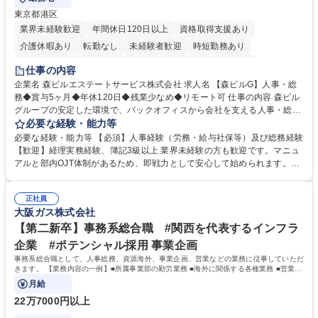
東京都港区
業界未経験歓迎
年間休日120日以上
資格取得支援あり
介護休暇あり
転勤なし
未経験者歓迎
時短勤務あり
経験者歓迎
退職金あり
在宅OK
賞与あり
育休あり
仕事の内容
完全週休2日制
交通費支給
長期歓迎
駅近5分以内
土日祝休み
企業名 森ビルエステートサービス株式会社 求人名 【森ビルG】人事・総
務◆賞与5ヶ月◆年休120日◆残業少なめ◆リモート可 仕事の内容 森ビル
グループの安定した環境で、バックオフィスから会社を支える人事・総務
をお任せします。 労務と総務の業務をバランスよく担当し、ゆくゆくは制
必要な経験・能力等
度改定などのコア業務にも挑戦できる、やりがいある環境です。 ■勤怠管
必要な経験・能力等 【必須】人事経験（労務・給与社保等）及び総務経験
理、給与計算、社会保険手続き、年末調整等の労務管理全般 ■入退社手続
【歓迎】経理実務経験、簿記3級以上 業界未経験の方も歓迎です。マニュ
き、社内規定の改定や人事制度改定などのコア業務 ■社内イベントの企画
アルと部内OJT体制があるため、即戦力として安心して始められます。
運営やその他総務業務全般 ※労務と総務を1：1の割合でお任せ。 入社後
【魅力・やりがい】森ビルGの安定基盤で労務から総務まで幅広く携われ
は部内のOJTを中心に、あなたの経験に合わせて不足している部分はいつ
ます。定型業務に留まらず、社内規定や人事制度の改定など会社のコア業
でも質問・相談できる環境が整っているため、安心して成長できます。 募
正社員
務に挑戦できるため、自身の成長と組織への貢献度をダイレクトに実感で
大阪ガス株式会社
集職種 【森ビルG】人事・総務◆賞与5ヶ月◆年休120日◆残業少なめ◆
きます。 残業少なめ、週1日リモート可など、ワークライフバランスを保
リモート可
ち長期活躍できる環境です。 「これまでの幅広い経験を活かし、長期的な
【第二新卒】事務系総合職 #関西を代表するインフラ
キャリアを築きたい」という前向きな意欲と挑戦を全力で応援します。 学
企業 #ポテンシャル採用 事業企画
歴・資格 学歴：大学院 大学 高専 短大 専修学校 高校 語学力： 資格：日商
事務系総合職として、人事総務、資源海外、事業企画、営業などの業務に従事していただ
簿記検定1級 日商簿記検定2級 日商簿記検定3級
きます。 【業務内容の一例】■所属事業部の勤労業務 ■海外に関係する各種業務 ■営業部
門の企画スタッフ、ルート営業
月給
22万7000円以上