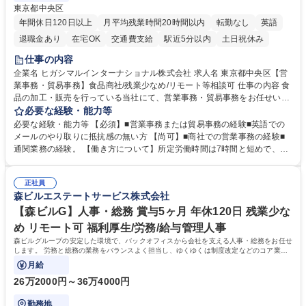
東京都中央区
年間休日120日以上
月平均残業時間20時間以内
転勤なし
英語
退職金あり
在宅OK
交通費支給
駅近5分以内
土日祝休み
仕事の内容
企業名 ヒガシマルインターナショナル株式会社 求人名 東京都中央区【営
業事務・貿易事務】食品商社/残業少なめ/リモート等相談可 仕事の内容 食
品の加工・販売を行っている当社にて、営業事務・貿易事務をお任せいた
します。営業社員のサポートポジションとして、受発注から海外工場との
必要な経験・能力等
調整まで幅広く対応し、当社事業の根幹を支えていただきます。 ■受発注
必要な経験・能力等 【必須】■営業事務または貿易事務の経験■英語での
業務、請求書発行 ■海外工場とのスケジュール調整 ■在庫管理 ■輸入書類
メールのやり取りに抵抗感の無い方 【尚可】■商社での営業事務の経験■
の確認・作成 ■配送手配 ■通関業者を通して行う輸出入業全般 ■倉庫との
通関業務の経験。 【働き方について】所定労働時間は7時間と短めで、残
倉入れ調整等 ※ゼネラリストとしてのキャリアアップを目指すことが可能
業も月平均20時間以下です。時差出勤制度や週1日のリモート勤務も相談
です。単に商品を販売するだけでなく原料の仕入れから販売までをトータ
可能で、ワークライフバランスを保ち長期就業しやすい環境です。 【当社
ルプロデュースしているため、商品に関わる全ての業務をサポート頂きま
正社員
の強み】1991年の設立以来、外食産業を中心としたお客様の多様なニー
森ビルエステートサービス株式会社
す。 募集職種 東京都中央区【営業事務・貿易事務】食品商社/残業少なめ/
ズに沿った冷凍水産物等の生産・輸入・販売を一貫して手掛けています。
リモート等相談可
自社工場と海外拠点の強固な連携によるワンストップサービスが最大の強
【森ビルG】人事・総務 賞与5ヶ月 年休120日 残業少な
みです。 学歴・資格 学歴：大学院 大学 語学力：英語 資格：
め リモート可 福利厚生/労務/給与管理人事
森ビルグループの安定した環境で、バックオフィスから会社を支える人事・総務をお任せ
します。 労務と総務の業務をバランスよく担当し、ゆくゆくは制度改定などのコア業務
にも挑戦できる、やりがいある環境です。
月給
26万2000円～36万4000円
勤務地