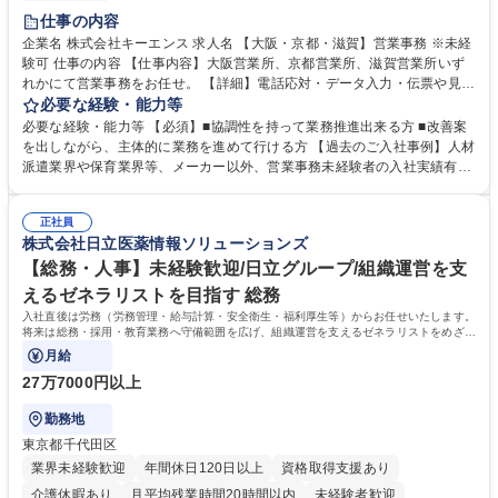
土日祝休み
仕事の内容
企業名 株式会社キーエンス 求人名 【大阪・京都・滋賀】営業事務 ※未経
験可 仕事の内容 【仕事内容】大阪営業所、京都営業所、滋賀営業所いず
れかにて営業事務をお任せ。 【詳細】電話応対・データ入力・伝票や見積
の作成・カタログ送付・来客対応・営業所内で発生する事務業務や業務改
必要な経験・能力等
善をお任せ。 【教育制度】ご入社後、育成担当とペアになりながらOJTに
必要な経験・能力等 【必須】■協調性を持って業務推進出来る方 ■改善案
て業務を覚えていただくことが可能です。業務システムがきちんと構築さ
を出しながら、主体的に業務を進めて行ける方 【過去のご入社事例】人材
れているため、スムーズに仕事に慣れることができる環境です。また、
派遣業界や保育業界等、メーカー以外、営業事務未経験者の入社実績有
「チームで成果を出す文化」があり、良いやり方を積極的に共有しながら
【当社の事務職について】単なる事務ではなく主体性を発揮したサポート
常に改善を目指す風土のため、安心して業務に取り組んでいただけます。
により、キーエンスの付加価値向上に貢献します。ベースの定型業務に加
募集職種 【大阪・京都・滋賀】営業事務 ※未経験可
正社員
えて、お客様や社員の状況に合わせ、能動的なサポート、改善の動きも期
株式会社日立医薬情報ソリューションズ
待され。組織を支えるスペシャリストとして、チームに貢献し、結果的に
社員から頼られる存在になることができます。平均19:30の退勤以降の業
【総務・人事】未経験歓迎/日立グループ/組織運営を支
務の持ち帰りも禁止されており、メリハリのある働き方となります。 学
えるゼネラリストを目指す 総務
歴・資格 学歴：大学院 大学 高専 短大 語学力： 資格：
入社直後は労務（労務管理・給与計算・安全衛生・福利厚生等）からお任せいたします。
将来は総務・採用・教育業務へ守備範囲を広げ、組織運営を支えるゼネラリストをめざせ
ます。
月給
27万7000円以上
勤務地
東京都千代田区
業界未経験歓迎
年間休日120日以上
資格取得支援あり
介護休暇あり
月平均残業時間20時間以内
未経験者歓迎