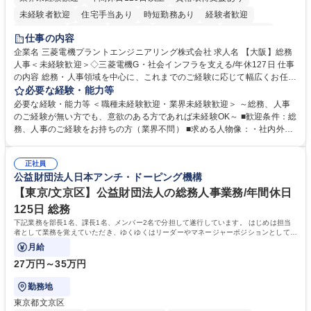
未経験者歓迎
住宅手当あり
時短勤務あり
経験者歓迎
退職金あり
在宅OK
賞与あり
完全週休2日制
交通費支給
仕事の内容
駅近5分以内
土日祝休み
服装自由
寮・社宅あり
食事補助あり
企業名 三菱電機プラントエンジニアリング株式会社 求人名 【大阪】総務
人事＜未経験歓迎＞◇三菱電機G・社会インフラを支える/年休127日 仕事
の内容 総務・人事領域を中心に、これまでのご経験に応じて幅広くお任せ
します。 ＜具体的には＞ ・総務/人事労務（給与・社保・勤怠管理など）
必要な経験・能力等
・採用・教育研修 ・福利厚生運用 など ※基本的には事務所勤務ですが、
必要な経験・能力等 ＜職種未経験歓迎・業界未経験歓迎＞ ～総務、人事
採用や教育等の業務内容により、関西圏以外への日帰り・宿泊を伴う国内
のご経験が無い方でも、意欲のある方であれば未経験OK～ ■歓迎条件：総
出張もございます。 ※担当業務を持ちつつ、お互いに助け合いながら、総
務、人事のご経験をお持ちの方（業界不問） ■求める人物像：・社内外の
務部という組織として協力しながら進める体制です。 募集職種 【大阪】
関係各部門との調整を率先して行い、業務を円滑に遂行できる協調性やコ
総務人事＜未経験歓迎＞◇三菱電機G・社会インフラを支える/年休127日
ミュニケーション能力を持っている方 ・人事総務領域に興味がありゼネラ
正社員
リスト志向をお持ちの方 学歴・資格 学歴：大学院 大学 語学力： 資格：
公益財団法人日本アンチ・ドーピング機構
【東京/文京区】公益財団法人の総務人事業務/年間休日
125日 総務
下記業務を部長1名、課長1名、メンバー2名で分担して遂行しています。 はじめは担当
者として業務を覚えていただき、ゆくゆくはリーダーやマネージャーポジションとして活
躍いただくことを期待しています。
月給
27万円～35万円
勤務地
東京都文京区