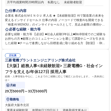
月平均残業時間20時間以内
転勤なし
未経験者歓迎
時短勤務あり
経験者歓迎
在宅OK
完全週休2日制
交通費支給
仕事の内容
駅近5分以内
土日祝休み
服装自由
企業名 株式会社ＭＥＮＯＵ 求人名 ★【未経験歓迎】AIで製造業の未来を
変えるインサイドセールス 仕事の内容 ノーコードで検査AIを開発できる
「検査AI MENOU」のインサイドセールスとして、見込み顧客の獲得から
商談機会の創出までを担っていただきます。マーケティングとフィールド
必要な経験・能力等
セールスをつなぐ役割として、 適切なタイミングで顧客とコミュニケーシ
必要な経験・能力等 【必須】■社会人経験3年以上■BtoB領域でのご経験を
ョンを取りながら、受注につながる商談機会の最大化を目指します。 【具
お持ちの方 ■顧客とのコミュニケーションを通じて課題やニーズを引き出
体的な仕事内容】 リードへの電話・メールによるアプローチ/リードナー
した経験 ■チームで連携しながら目標達成に取り組める方 【歓迎】・BtoB
チャリングおよび商談創出/CRMを活用した顧客情報の管理・分析/マーケ
SaaS企業での営業またはインサイドセールス経験 ・製造業向けの営業経
ティング施策と連携したフォローアップ/商談化率向上に向けた改善提案・
験 ・オフライン・オンラインセミナー登壇経験 ・マーケティング施策の
実行/フィールドセールスへの案件連携 募集職種 ★【未経験歓迎】AIで製
正社員
企画・実行経験 ・CRM・リードナーチャリングに関する知見 ・データを
三菱電機プラントエンジニアリング株式会社
造業の未来を変えるインサイドセールス
もとに営業プロセスを改善した経験 学歴・資格 学歴：大学院 大学 高専 短
大 専修学校 高校 語学力： 資格：
【大阪】総務人事<未経験歓迎> 三菱電機G・社会イン
フラを支える/年休127日 採用人事
総務・人事領域を中心に、これまでのご経験に応じて幅広くお任せします。 ＜具体的に
は＞
月給
29万5000円～33万5000円
勤務地
大阪府大阪市北区
業界未経験歓迎
年間休日120日以上
資格取得支援あり