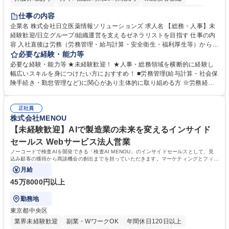
住宅手当あり
時短勤務あり
退職金あり
在宅OK
賞与あり
仕事の内容
育休あり
完全週休2日制
交通費支給
土日祝休み
寮・社宅あり
企業名 株式会社日立医薬情報ソリューションズ 求人名 【総務・人事】未
経験歓迎/日立グループ/組織運営を支えるゼネラリストを目指す 仕事の内
容 入社直後は労務（労務管理・給与計算・安全衛生・福利厚生等）からお
任せいたします。将来は総務・採用・教育業務へ守備範囲を広げ、組織運
必要な経験・能力等
営を支えるゼネラリストをめざせます。 ・初期業務：労働時間管理、給与
必要な経験・能力等 ★未経験歓迎！ ★人事・総務領域を横断的に経験し
計算、社会保険対応、福利厚生管理、安全衛生、健康経営推進等をお任せ
幅広いスキルを身につけたい方におすすめ！ ■労務管理(給与計算・社会保
します。ご経験に応じて、休職者管理など、幅広く経験を積んでいただき
険手続き・勤怠管理など)に関心があり主体的に取り組める方 ※労務経験
ます。 ・将来的な広がり：総務・採用・教育・税務対応・経営企画等。
者は早期にご活躍いただけます。 ■チームで仕事を推進できる方■将来は
★メンバーがマンツーマンで丁寧に教えるため、ご経験が浅くても安心！
マネジメント職として活躍したい 【尚可】■人事、労務、採用、教育業務
幅広く経験を積みたい意欲がある方に最適な環境です。 募集職種 【総
正社員
のご経験 ■労務管理（給与計算・社会保険手続き・勤怠管理など）の経験
株式会社MENOU
務・人事】未経験歓迎/日立グループ/組織運営を支えるゼネラリストを目
■衛生管理者の資格をお持ちの方 学歴・資格 学歴：大学院 大学 高専 短大
指す
専修学校 高校 語学力： 資格：
【未経験歓迎】AIで製造業の未来を変えるインサイド
セールス Webサービス法人営業
ノーコードで検査AIを開発できる「検査AI MENOU」のインサイドセールスとして、見
込み顧客の獲得から商談機会の創出までを担っていただきます。マーケティングとフィー
ルドセールスをつなぐ役割として、
月給
45万8000円以上
勤務地
東京都中央区
業界未経験歓迎
副業・WワークOK
年間休日120日以上