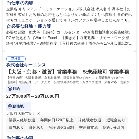
仕事の内容
企業名 キリンアンドコミュニケーションズ株式会社 求人名 中野本社【お
客様相談室】お客様のお声をもとにより良い商品づくりへ貢献 仕事の内容
≪★コミュニケーションを通してキリンのファンを増やしませんか？★≫
お客様のお声をより良い商品づくりに活かしていく上で、窓口となるお客
必要な経験・能力等
様相談室でのお仕事です。 日々お客様からいただくキリングループへのご
必要な経験・能力等 【必須】コールセンターやお客様相談室の業務経験、
意見を、企業活動に活かしています。お客様からの声に迅速かつ誠意をも
PCが使える方（Word・Excel）【働き方】在宅勤務・リモートワーク相
って対応、情報提供するとともにグループ内活動に反映しています。 【具
談可/月平均残業7～8時間程度 【入社後の研修】着任から1か月は電話対応
体的には】電話応対、メール、お手紙対応、ご指摘品調査報告書作成、有
のOJTを中心に実施し、電話対応に慣れた段階でメール・手紙のOJTを実
人チャットボット対応など。 【1日の対応件数】■電話：月間一人当たり
施する予定です。独り立ち以降もしっかりフォローする体制を整えていま
平均100件前後■メール・手紙：同上40件前後 募集職種 中野本社【お客様
正社員
すのでご安心ください。 【当社について】キリングループの広報機能を担
株式会社キーエンス
相談室】お客様のお声をもとにより良い商品づくりへ貢献
う会社として、お客様との出会いを大切にし、磨き上げたホスピタリティ
を込めてコミュニケーションをとりながら広報関連業務を行っておりま
【大阪・京都・滋賀】営業事務 ※未経験可 営業事務
す。 学歴・資格 学歴：大学院 大学 高専 短大 専修学校 高校 語学力： 資
【仕事内容】大阪営業所、京都営業所、滋賀営業所いずれかにて営業事務をお任せ。
格：
【詳細】電話応対・データ入力・伝票や見積の作成・カタログ送付・来客対応・営業所内
で発生する事務業務や業務改善をお任せ。
月給
27万9000円～28万1000円
勤務地
大阪府大阪市淀川区
業界未経験歓迎
年間休日120日以上
未経験者歓迎
退職金あり
賞与あり
育休あり
完全週休2日制
交通費支給
駅近5分以内
土日祝休み
仕事の内容