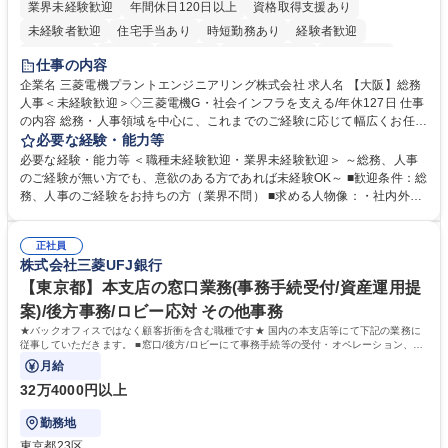
業界未経験歓迎
年間休日120日以上
資格取得支援あり
未経験者歓迎
住宅手当あり
時短勤務あり
経験者歓迎
退職金あり
在宅OK
賞与あり
完全週休2日制
交通費支給
仕事の内容
駅近5分以内
土日祝休み
服装自由
寮・社宅あり
食事補助あり
企業名 三菱電機プラントエンジニアリング株式会社 求人名 【大阪】総務
人事＜未経験歓迎＞◇三菱電機G・社会インフラを支える/年休127日 仕事
の内容 総務・人事領域を中心に、これまでのご経験に応じて幅広くお任せ
します。 ＜具体的には＞ ・総務/人事労務（給与・社保・勤怠管理など）
必要な経験・能力等
・採用・教育研修 ・福利厚生運用 など ※基本的には事務所勤務ですが、
必要な経験・能力等 ＜職種未経験歓迎・業界未経験歓迎＞ ～総務、人事
採用や教育等の業務内容により、関西圏以外への日帰り・宿泊を伴う国内
のご経験が無い方でも、意欲のある方であれば未経験OK～ ■歓迎条件：総
出張もございます。 ※担当業務を持ちつつ、お互いに助け合いながら、総
務、人事のご経験をお持ちの方（業界不問） ■求める人物像：・社内外の
務部という組織として協力しながら進める体制です。 募集職種 【大阪】
関係各部門との調整を率先して行い、業務を円滑に遂行できる協調性やコ
総務人事＜未経験歓迎＞◇三菱電機G・社会インフラを支える/年休127日
ミュニケーション能力を持っている方 ・人事総務領域に興味がありゼネラ
正社員
リスト志向をお持ちの方 学歴・資格 学歴：大学院 大学 語学力： 資格：
株式会社三菱UFJ銀行
【東京都】本支店の窓口業務(事務手続受付/資産運用提
案)/後方事務/ロビー応対 その他事務
★バックオフィスではなく顧客折衝を含む職種です★ 国内の本支店等にて下記の業務に
従事していただきます。 ■窓口/後方/ロビーにて事務手続等の受付・オペレーション、お
客様対応
月給
32万4000円以上
勤務地
東京都23区