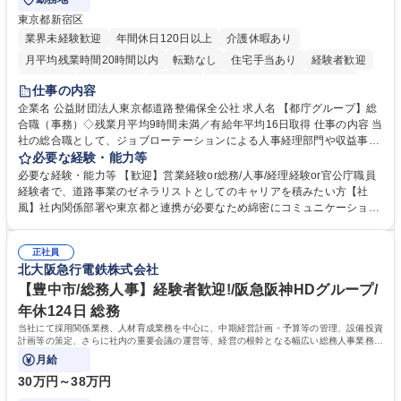
東京都新宿区
業界未経験歓迎
年間休日120日以上
介護休暇あり
月平均残業時間20時間以内
転勤なし
住宅手当あり
経験者歓迎
研修あり
退職金あり
賞与あり
完全週休2日制
交通費支給
仕事の内容
駅近5分以内
資格取得手当あり
食事補助あり
企業名 公益財団法人東京都道路整備保全公社 求人名 【都庁グループ】総
合職（事務）◇残業月平均9時間未満／有給年平均16日取得 仕事の内容 当
社の総合職として、ジョブローテーションによる人事経理部門や収益事業
等のフロント部門の部署等幅広い部署での業務をお任せいたします。研修
必要な経験・能力等
制度やキャリア支援が充実しております！ ※下記業務詳細 【業務詳細】■
必要な経験・能力等 【歓迎】営業経験or総務/人事/経理経験or官公庁職員
管理部門：広報、人事、経理など当公社の運営に係る管理業務 ■収益部
経験者で、道路事業のゼネラリストとしてのキャリアを積みたい方【社
門：駐車場の新規開拓、管理運営、新宿駅西口広場の「イベントコーナ
風】社内関係部署や東京都と連携が必要なため綿密にコミュニケーション
ー」などの管理運営 ■道路部門：整備の急がれる骨格幹線道路や木造住宅
を図っています。 【業務の魅力】■幅広く携われる：総合職（事務）で
密集地域の特定整備路線の用地取得、道路に関する普及啓発事業、都内の
は、駐車場の管理運営や道路用地の取得、公益財団法人の中枢を担う管理
道路施設や道路工事現場の見学ツアー事業 ※入社後は上記いずれかの部門
正社員
部門など多岐に渡る業務を経験できます。 ■様々なプロジェクト：駐車場
北大阪急行電鉄株式会社
へ配属。※業務内容変更の範囲：会社の定める業務 募集職種 【都庁グル
事業の他、新宿駅西口広場内に設置された照明を兼ねた広告「ブライトサ
ープ】総合職（事務）◇残業月平均9時間未満／有給年平均16日取得
イン」の管理運営を行うなど、事業収益を生み出す活動を積極的に行って
【豊中市/総務人事】経験者歓迎!/阪急阪神HDグループ/
います。 学歴・資格 学歴：大学院 大学 高専 短大 専修学校 高校 語学力：
年休124日 総務
資格：
当社にて採用関係業務、人材育成業務を中心に、中期経営計画・予算等の管理、設備投資
計画等の策定、さらに社内の重要会議の運営等、経営の根幹となる幅広い総務人事業務全
般を担当していただきます。
月給
30万円～38万円