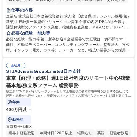
駅近5分以内
土日祝休み
第二新卒歓迎
寮・社宅あり
仕事の内容
食事補助あり
託児所あり
企業名 株式会社日本政策投資銀行 求人名 【総合職/ポテンシャル採用(第2
新卒)】投融資一体型のソリューション提案 仕事の内容 DBJの総合職は、
課題解決型のファイナンス業務、投融資審査業務、M＆Aなどアドバイザ
リー業務、地域戦略企画業務など、多様な業務に精通し、複数の専門性を
必要な経験・能力等
掛け合わせて広く社会に貢献していく職種です。 入社後は、横断的なロー
必要な経験・能力等 第二新卒歓迎※金融業界での経験は一切不問です！
テーションを経て適性や専門性に応じたキャリアを形成していただきま
商社、不動産デベロッパー、コンサルティングファーム、監査法人、官公
す。総合職として入社いただき、下記いずれかの部門でご活躍いただきま
庁、インフラ（電力、ガス等）、メーカーなど、幅広い業界からの採用実
す。※未経験の方に関しては、入行後3ヶ月間の金融の実務を学んでいた
績があります。 ＜求める人物像＞DBJでは、強い社会的使命感をもち、今
だく研修を準備しております。 ・法人RM業務・金融機能業務・コーポレ
後の日本のあり方を俯瞰する総合性と、金融分野のフロンティアを切り拓
ート・ナレッジ業務 ※それぞれの業務内容に関しては、別途その他労働条
正社員
く高い志を併せもった人材を求めています。ポテンシャル採用（第2新
STJAdvisorsGroupLimited日本支社
件備考欄に記載 募集職種 【総合職/ポテンシャル採用(第2新卒)】投融資一
卒）では、金融業界での経験や知識を問いません。新たな時代を見据え
体型のソリューション提案
て、複雑化する社会課題の解決に向けて先鞭をつける役割を担いたい、と
東京【経理・総務】週1日出社程度のリモート中心/残業
いう気概をお持ちの方を心待ちにしています。 学歴・資格 学歴：大学院
基本無/独立系ファーム 総務事務
大学 語学力： 資格：
独立系ECMアドバイザリーファームとして上場前後の資本市場戦略を設計する当社にて
経理・総務をお任せします。基礎的なバックオフィス業務からスタートし組織を支える専
任担当として広く活躍できる環境です。
年俸
400万円以上
勤務地
東京都千代田区
業界未経験歓迎
年間休日120日以上
転勤なし
英語
経験者歓迎