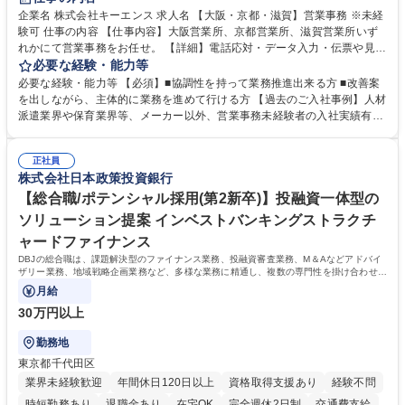
企業名 株式会社キーエンス 求人名 【大阪・京都・滋賀】営業事務 ※未経
験可 仕事の内容 【仕事内容】大阪営業所、京都営業所、滋賀営業所いず
れかにて営業事務をお任せ。 【詳細】電話応対・データ入力・伝票や見積
の作成・カタログ送付・来客対応・営業所内で発生する事務業務や業務改
必要な経験・能力等
善をお任せ。 【教育制度】ご入社後、育成担当とペアになりながらOJTに
必要な経験・能力等 【必須】■協調性を持って業務推進出来る方 ■改善案
て業務を覚えていただくことが可能です。業務システムがきちんと構築さ
を出しながら、主体的に業務を進めて行ける方 【過去のご入社事例】人材
れているため、スムーズに仕事に慣れることができる環境です。また、
派遣業界や保育業界等、メーカー以外、営業事務未経験者の入社実績有
「チームで成果を出す文化」があり、良いやり方を積極的に共有しながら
【当社の事務職について】単なる事務ではなく主体性を発揮したサポート
常に改善を目指す風土のため、安心して業務に取り組んでいただけます。
により、キーエンスの付加価値向上に貢献します。ベースの定型業務に加
募集職種 【大阪・京都・滋賀】営業事務 ※未経験可
正社員
えて、お客様や社員の状況に合わせ、能動的なサポート、改善の動きも期
株式会社日本政策投資銀行
待され。組織を支えるスペシャリストとして、チームに貢献し、結果的に
社員から頼られる存在になることができます。平均19:30の退勤以降の業
【総合職/ポテンシャル採用(第2新卒)】投融資一体型の
務の持ち帰りも禁止されており、メリハリのある働き方となります。 学
ソリューション提案 インベストバンキングストラクチ
歴・資格 学歴：大学院 大学 高専 短大 語学力： 資格：
ャードファイナンス
DBJの総合職は、課題解決型のファイナンス業務、投融資審査業務、M＆Aなどアドバイ
ザリー業務、地域戦略企画業務など、多様な業務に精通し、複数の専門性を掛け合わせて
広く社会に貢献していく職種です。
月給
30万円以上
勤務地
東京都千代田区
業界未経験歓迎
年間休日120日以上
資格取得支援あり
経験不問
時短勤務あり
退職金あり
在宅OK
完全週休2日制
交通費支給