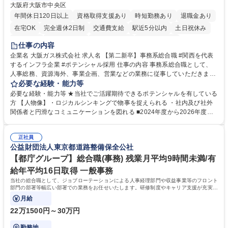
大阪府大阪市中央区
年間休日120日以上
資格取得支援あり
時短勤務あり
退職金あり
在宅OK
完全週休2日制
交通費支給
駅近5分以内
土日祝休み
服装自由
第二新卒歓迎
寮・社宅あり
食事補助あり
仕事の内容
企業名 大阪ガス株式会社 求人名 【第二新卒】事務系総合職 #関西を代表
するインフラ企業 #ポテンシャル採用 仕事の内容 事務系総合職として、
人事総務、資源海外、事業企画、営業などの業務に従事していただきま
す。 【業務内容の一例】■所属事業部の勤労業務 ■海外に関係する各種業
必要な経験・能力等
務 ■営業部門の企画スタッフ、ルート営業 【キャリアパス】入社後の配属
必要な経験・能力等 ★当社でご活躍期待できるポテンシャルを有している
ポジションで一定期間ご活躍頂いた後、本人の適性及び将来のキャリアを
方 【人物像】・ロジカルシンキングで物事を捉えられる ・社内及び社外
鑑みてジョブローテーションを行います。 【育成】OJTでの現場育成や研
関係者と円滑なコミュニケーションを図れる ■2024年度から2026年度ま
修カリキュラムを通じて、Daigasグループの業務で必要となる知識につい
での3ヵ年を対象とする「Daigasグループ中期経営計画2026」を策定しま
て学んでいただきます。 募集職種 【第二新卒】事務系総合職 #関西を代
した。https://www.osakagas.co.jp/company/press/pr2024/1777576_564
表するインフラ企業 #ポテンシャル採用
正社員
72.html ■エネルギーセキュリティの不安定化や気候変動による自然災害の
公益財団法人東京都道路整備保全公社
甚大化など、これまで以上に社会課題解決の重要性が高まっています。
「未来の日常」の創造に向けて持続可能な社会の実現に貢献してまいりま
【都庁グループ】総合職(事務) 残業月平均9時間未満/有
す。 学歴・資格 学歴：大学院 大学 語学力： 資格：
給年平均16日取得 一般事務
当社の総合職として、ジョブローテーションによる人事経理部門や収益事業等のフロント
部門の部署等幅広い部署での業務をお任せいたします。研修制度やキャリア支援が充実し
ております！ ※下記業務詳細
月給
22万1500円～30万円
勤務地