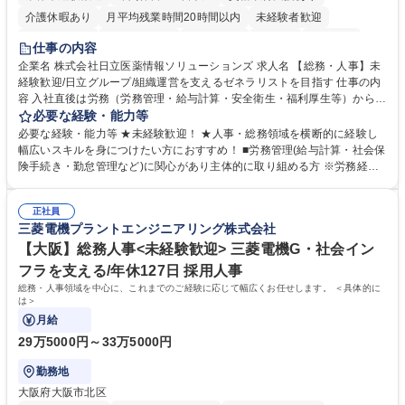
介護休暇あり
月平均残業時間20時間以内
未経験者歓迎
住宅手当あり
時短勤務あり
退職金あり
在宅OK
賞与あり
仕事の内容
育休あり
完全週休2日制
交通費支給
土日祝休み
寮・社宅あり
企業名 株式会社日立医薬情報ソリューションズ 求人名 【総務・人事】未
経験歓迎/日立グループ/組織運営を支えるゼネラリストを目指す 仕事の内
容 入社直後は労務（労務管理・給与計算・安全衛生・福利厚生等）からお
任せいたします。将来は総務・採用・教育業務へ守備範囲を広げ、組織運
必要な経験・能力等
営を支えるゼネラリストをめざせます。 ・初期業務：労働時間管理、給与
必要な経験・能力等 ★未経験歓迎！ ★人事・総務領域を横断的に経験し
計算、社会保険対応、福利厚生管理、安全衛生、健康経営推進等をお任せ
幅広いスキルを身につけたい方におすすめ！ ■労務管理(給与計算・社会保
します。ご経験に応じて、休職者管理など、幅広く経験を積んでいただき
険手続き・勤怠管理など)に関心があり主体的に取り組める方 ※労務経験
ます。 ・将来的な広がり：総務・採用・教育・税務対応・経営企画等。
者は早期にご活躍いただけます。 ■チームで仕事を推進できる方■将来は
★メンバーがマンツーマンで丁寧に教えるため、ご経験が浅くても安心！
マネジメント職として活躍したい 【尚可】■人事、労務、採用、教育業務
幅広く経験を積みたい意欲がある方に最適な環境です。 募集職種 【総
正社員
のご経験 ■労務管理（給与計算・社会保険手続き・勤怠管理など）の経験
三菱電機プラントエンジニアリング株式会社
務・人事】未経験歓迎/日立グループ/組織運営を支えるゼネラリストを目
■衛生管理者の資格をお持ちの方 学歴・資格 学歴：大学院 大学 高専 短大
指す
専修学校 高校 語学力： 資格：
【大阪】総務人事<未経験歓迎> 三菱電機G・社会イン
フラを支える/年休127日 採用人事
総務・人事領域を中心に、これまでのご経験に応じて幅広くお任せします。 ＜具体的に
は＞
月給
29万5000円～33万5000円
勤務地
大阪府大阪市北区