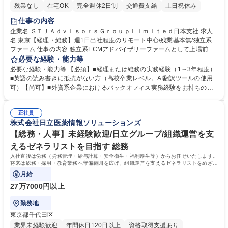
残業なし
在宅OK
完全週休2日制
交通費支給
土日祝休み
仕事の内容
企業名 ＳＴＪＡｄｖｉｓｏｒｓＧｒｏｕｐＬｉｍｉｔｅｄ日本支社 求人
名 東京【経理・総務】週1日出社程度のリモート中心/残業基本無/独立系
ファーム 仕事の内容 独立系ECMアドバイザリーファームとして上場前後
の資本市場戦略を設計する当社にて経理・総務をお任せします。基礎的な
必要な経験・能力等
バックオフィス業務からスタートし組織を支える専任担当として広く活躍
必要な経験・能力等 【必須】■経理または総務の実務経験（1～3年程度）
できる環境です。 ■日常経理、月次および年次決算サポート業務 ■本国
■英語の読み書きに抵抗がない方（高校卒業レベル。AI翻訳ツールの使用
（グローバル）との英文メール対応（AI翻訳ツール等を使用しての対応で
可）【尚可】■外資系企業におけるバックオフィス実務経験をお持ちの方
問題ございません） ■オフィス環境整備、郵便物の発送・受取等の総務業
【必須・尚可要件】簿記などの特別な資格や、TOEIC等のスコアは求めて
務全般 ■その他バックオフィス関連サポート ※ご経験に合わせて無理なく
おりません。日々の事務処理を丁寧かつ正確に行える方を歓迎します。
業務をお任せします。残業も基本的には発生せず、ご自身のペースで業務
正社員
【働き方について】現在は週4日程度の在宅勤務を実施しており、ワーク
株式会社日立医薬情報ソリューションズ
を進めやすく定着率の高い環境です。 募集職種 東京【経理・総務】週1日
ライフバランスを重視する方に最適な環境です（フルリモートも面接で相
出社程度のリモート中心/残業基本無/独立系ファーム
談可）。【求める人物像】幅広いバックオフィス業務に柔軟に対応でき、
【総務・人事】未経験歓迎/日立グループ/組織運営を支
社内外と円滑にコミュニケーションを取りながら業務を推進できる方 学
えるゼネラリストを目指す 総務
歴・資格 学歴：大学院 大学 高専 短大 専修学校 高校 語学力： 資格：
入社直後は労務（労務管理・給与計算・安全衛生・福利厚生等）からお任せいたします。
将来は総務・採用・教育業務へ守備範囲を広げ、組織運営を支えるゼネラリストをめざせ
ます。
月給
27万7000円以上
勤務地
東京都千代田区
業界未経験歓迎
年間休日120日以上
資格取得支援あり