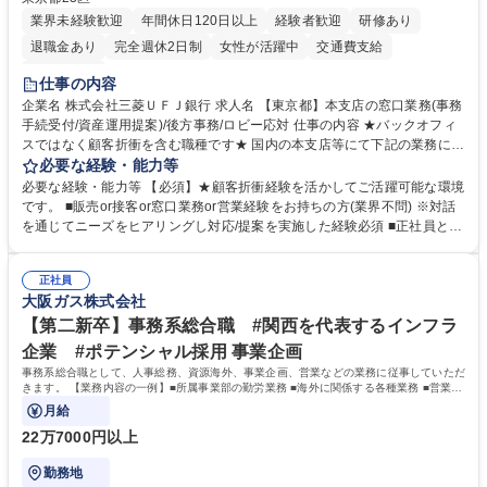
業界未経験歓迎
年間休日120日以上
経験者歓迎
研修あり
退職金あり
完全週休2日制
女性が活躍中
交通費支給
土日祝休み
仕事の内容
企業名 株式会社三菱ＵＦＪ銀行 求人名 【東京都】本支店の窓口業務(事務
手続受付/資産運用提案)/後方事務/ロビー応対 仕事の内容 ★バックオフィ
スではなく顧客折衝を含む職種です★ 国内の本支店等にて下記の業務に従
事していただきます。 ■窓口/後方/ロビーにて事務手続等の受付・オペレ
必要な経験・能力等
ーション、お客様対応 ■窓口にて、ご来店された個人のお客様に対して金
必要な経験・能力等 【必須】★顧客折衝経験を活かしてご活躍可能な環境
融商品のご提案 ■効率的な事務運用の検討・構築等 ≪業務紹介：ご応募前
です。 ■販売or接客or窓口業務or営業経験をお持ちの方(業界不問) ※対話
に必ずご覧ください≫ ※記事 https://www.mysite.bk.mufg.jp/career/circle/
を通じてニーズをヒアリングし対応/提案を実施した経験必須 ■正社員とし
article17/ ※動画 https://youtu.be/H-S7HaJqqbg 募集職種 【東京都】本支
ての就業経験1年以上 【歓迎】■金融業界での就業経験■銀行での預金為替
店の窓口業務(事務手続受付/資産運用提案)/後方事務/ロビー応対
事務経験 ■金融商品の提案・販売経験 ≪魅力≫研修やOJT環境が整ってい
正社員
るので安心して入行いただけます。 幅広いキャリアの選択肢があり、公募
大阪ガス株式会社
や社内副業等を活用し、 一人ひとりが挑戦できるカルチャーが浸透してい
ます。 学歴・資格 学歴：大学院 大学 高専 短大 専修学校 高校 語学力：
【第二新卒】事務系総合職 #関西を代表するインフラ
資格：
企業 #ポテンシャル採用 事業企画
事務系総合職として、人事総務、資源海外、事業企画、営業などの業務に従事していただ
きます。 【業務内容の一例】■所属事業部の勤労業務 ■海外に関係する各種業務 ■営業部
門の企画スタッフ、ルート営業
月給
22万7000円以上
勤務地